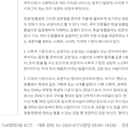
역적으로나 사회적으로 여러 가지로 나타나는 경우가 많은데, 이러한 여
시하고자 하는 것이 표준어 규정의 목적이다.
한글 맞춤법은 그러한 표준형을 문자로 적을 때 올바르게 표기하는 방법
의 전제가 되는 규정이라고 할 수 있다. 다만, 국어 언중들은 한글 맞춤
춤법으로 일원화하여 이해하는 경향이 있어서, 한글 맞춤법에는 표준어
있다. 이는 국어 언중들에게 실용적인 성격의 어문 규정을 제공하려는 
는 표준어를 정하는 사회적, 시대적, 지역적 기준이 제시되어 있다.
1. 사회적 기준으로서, 표준어는 교양 있는 사람들이 쓰는 언어여야 한다
루어지는 품위’를 뜻하므로 교양 있는 사람이란 사회적 품위를 갖춘 사람
어, 은어 등을 쓸 수는 있으므로 표준어의 사회적 기준은 상당히 느슨하다고
준어이기는 하되 언어 예절에 어긋난 말들이므로, 교양 있는 사람이라면
2. 시대적 기준으로서, 표준어는 현대의 언어여야 한다. 여기서 ‘현대
흐름에서 현재와 같은 구획에 있는 시대를 말한다. 다른 사회적, 경제적
하는 데에는 뚜렷한 객관적 기준이 없다. 20세기 초의 구어가 현대의 말
로서는 20세기 초의 구어를 현대의 말로 간주하기에 어려움이 있다. 한
시간 차를 30년 남짓으로 잡으면 넉넉잡아 100년 정도의 시간 차가 있
를 100년 전으로부터 현재 시점까지의 기간으로 규정할 수도 있을 것이다
호함 때문에 편의상 행할 수 있는 것일 뿐 객관적인 것은 아니다. ‘현대
3. 지역적 기준으로서, 표준어는 서울말이어야 한다. 이는 표준어의 공
154(방화3동 827)
대표 전화: 02-2669-9775(평일 09:00~18:00)
전송