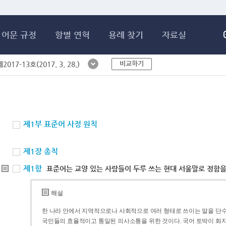
메인콘텐츠 바로가기
어문 규정
항별 연혁
용례 찾기
자료실
비교하기
017-13호(2017. 3. 28.)
제1부 표준어 사정 원칙
제1장 총칙
제1항
표준어는 교양 있는 사람들이 두루 쓰는 현대 서울말로 정함을
해설
한 나라 안에서 지역적으로나 사회적으로 여러 형태로 쓰이는 말을 단수
국민들의 효율적이고 통일된 의사소통을 위한 것이다. 국어 토박이 화자