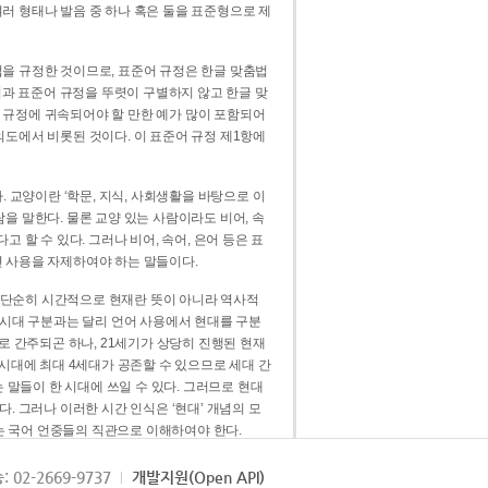
러 형태나 발음 중 하나 혹은 둘을 표준형으로 제
을 규정한 것이므로, 표준어 규정은 한글 맞춤법
법과 표준어 규정을 뚜렷이 구별하지 않고 한글 맞
 규정에 귀속되어야 할 만한 예가 많이 포함되어
의도에서 비롯된 것이다. 이 표준어 규정 제1항에
. 교양이란 ‘학문, 지식, 사회생활을 바탕으로 이
을 말한다. 물론 교양 있는 사람이라도 비어, 속
 할 수 있다. 그러나 비어, 속어, 은어 등은 표
 사용을 자제하여야 하는 말들이다.
’는 단순히 시간적으로 현재란 뜻이 아니라 역사적
 시대 구분과는 달리 언어 사용에서 현대를 구분
로 간주되곤 하나, 21세기가 상당히 진행된 현재
 시대에 최대 4세대가 공존할 수 있으므로 세대 간
는 말들이 한 시대에 쓰일 수 있다. 그러므로 현대
. 그러나 이러한 시간 인식은 ‘현대’ 개념의 모
’는 국어 언중들의 직관으로 이해하여야 한다.
용어적 성격을 가장 크게 드러내 주는 기준이다.
: 02-2669-9737
개발지원(Open API)