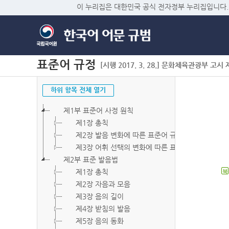
이 누리집은 대한민국 공식 전자정부 누리집입니다.
표준어 규정
[시행 2017. 3. 28.] 문화체육관광부 고시 제2
하위 항목 전체 열기
제1부 표준어 사정 원칙
제1장 총칙
제2장 발음 변화에 따른 표준어 규정
제3장 어휘 선택의 변화에 따른 표준어 규정
제2부 표준 발음법
제1장 총칙
북
제2장 자음과 모음
제3장 음의 길이
제4장 받침의 발음
제5장 음의 동화