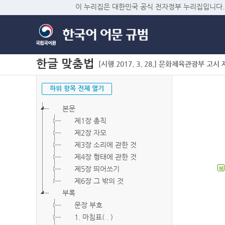
이 누리집은 대한민국 공식 전자정부 누리집입니다.
한글 맞춤법
[시행 2017. 3. 28.] 문화체육관광부 고시 제2
하위 항목 전체 열기
본문
제1장 총칙
제2장 자모
제3장 소리에 관한 것
제4장 형태에 관한 것
제5장 띄어쓰기
북
제6장 그 밖의 것
부록
문장 부호
1. 마침표( . )