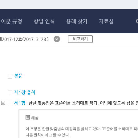
메인콘텐츠 바로가기
어문 규정
항별 연혁
용례 찾기
자료실
비교하기
017-12호(2017. 3. 28.)
본문
제1장 총칙
제1항
한글 맞춤법은 표준어를 소리대로 적되, 어법에 맞도록 함을 
해설
이 조항은 한글 맞춤법의 대원칙을 밝히고 있다. “표준어를 소리대로 적되
다른 원칙이라고 할 수 있다.