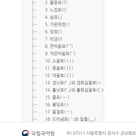
2. 물음표(?)
3. 느낌표(!)
4. 쉼표(,)
5. 가운뎃점(·)
6. 쌍점(:)
7. 빗금(/)
8. 큰따옴표(“ ”)
9. 작은따옴표(‘ ’)
10. 소괄호( ( ) )
11. 중괄호( { } )
12. 대괄호( [ ] )
13. 겹낫표(『 』)와 겹화살괄호(≪ ≫)
14. 홑낫표(「 」)와 홑화살괄호(< >)
15. 줄표( ― )
16. 붙임표(-)
17. 물결표( ~ )
18. 드러냄표( ˙ )와 밑줄(__)
19. 숨김표( O, X )
우) 07511 서울특별시 강서구 금낭화로 
20. 빠짐표( □ )