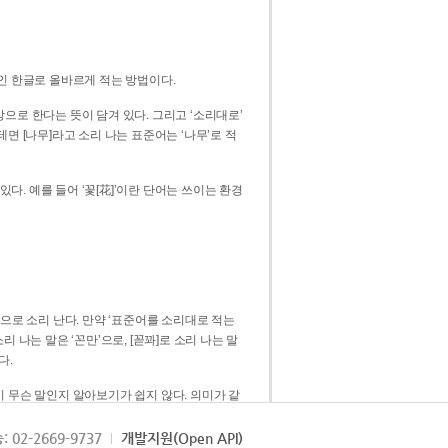
인 한글로 올바르게 적는 방법이다.
으로 한다는 뜻이 담겨 있다. 그리고 ‘소리대로’
. 예를 들어 ‘꽃[花]’이란 단어는 쓰이는 환경
 [꼳]으로 소리 난다. 만약 ‘표준어를 소리대로 적는
다.
 무슨 말인지 알아보기가 쉽지 않다. 의미가 같
쉽다. 즉 ‘꽃, 꼰, 꼳’보다는 ‘꽃’ 하나로 일관
: 02-2669-9737
개발지원(Open API)