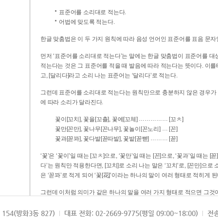
표준어를 소리대로 적는다.
어법에 맞도록 적는다.
한글 맞춤법은 이 두 가지 원칙에 따라 음성 언어인 표준어를 표음 문자
먼저 ‘표준어를 소리대로 적는다’는 말에는 한글 맞춤법이 표준어를 대상
적는다는 것은 그 표준어를 적을 때 발음에 따라 적는다는 뜻이다. 이를테면 [나무]라고 소리 나는 표준어는 ‘나무’로 적
고, [달리다]라고 소리 나는 표준어는 ‘달리다’로 적는다.
그런데 표준어를 소리대로 적는다는 원칙만으로 충분하지 않은 경우가 있다
에 따라 소리가 달라진다.
……………
꽃이[꼬치], 꽃을[꼬츨], 꽃에[꼬체]
[꼬ㅊ]
…
꽃만[꼰만], 꽃나무[꼰나무], 꽃놀이[꼰노리]
[꼰]
………
꽃과[꼳꽈], 꽃다발[꼳따발], 꽃밭[꼳빧]
[꼳]
‘꽃’은 ‘꽃이’일 때는 [꼬ㅊ]으로, ‘꽃만’일 때는 [꼰]으로, ‘꽃과’일 때는
다’는 원칙만 적용한다면, [꼬치]로 소리 나는 말은 ‘꼬치’로, [꼰만]으로 소리 나는 말은 ‘꼰만’으로, [꼳꽈]로 소리 나는 말
은 ‘꼳꽈’로 적게 되어 ‘꽃[花]’이라는 하나의 말이 여러 형태로 적히게 된
그런데 이처럼 의미가 같은 하나의 말을 여러 가지 형태로 적으면 그것이
은 하나의 말은 형태를 하나로 고정하여 일관되게 적어야 의미를 파악하기가 
되게 적는 것이 의미를 파악하는 데 효과적이다.
154(방화3동 827)
대표 전화: 02-2669-9775(평일 09:00~18:00)
전송