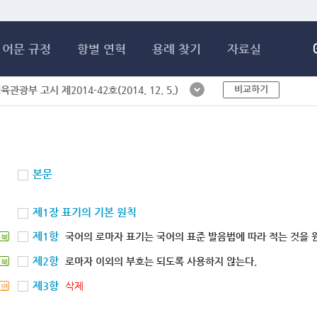
메인콘텐츠 바로가기
어문 규정
항별 연혁
용례 찾기
자료실
비교하기
체육관광부 고시 제2014-42호(2014. 12. 5.)
본문
제1장 표기의 기본 원칙
제1항
국어의 로마자 표기는 국어의 표준 발음법에 따라 적는 것을 
북
제2항
로마자 이외의 부호는 되도록 사용하지 않는다.
북
제3항
삭제
연