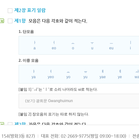
제2장 표기 일람
제1항
모음은 다음 각호와 같이 적는다.
북
1. 단모음
ㅏ
ㅓ
ㅗ
ㅜ
ㅡ
ㅣ
a
eo
o
u
eu
i
2. 이중 모음
ㅑ
ㅕ
ㅛ
ㅠ
ㅒ
ㅖ
ya
yeo
yo
yu
yae
ye
w
[붙임 1] ‘ㅢ’는 ‘ㅣ’로 소리 나더라도 ui로 적는다.
(보기) 광희문 Gwanghuimun
[붙임 2] 장모음의 표기는 따로 하지 않는다.
제2항
자음은 다음 각호와 같이 적는다.
북
1. 파열음
154(방화3동 827)
대표 전화: 02-2669-9775(평일 09:00~18:00)
전송