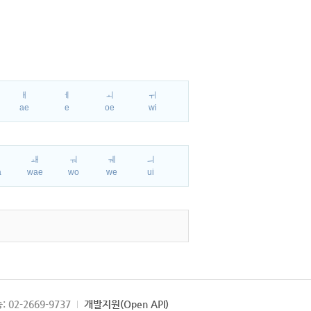
ㅐ
ㅔ
ㅚ
ㅟ
ae
e
oe
wi
ㅘ
ㅙ
ㅝ
ㅞ
ㅢ
a
wae
wo
we
ui
: 02-2669-9737
개발지원(Open API)