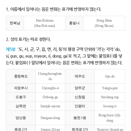
1. 이름에서 일어나는 음운 변화는 표기에 반영하지 않는다.
Han Boknam
Hong Bitna
한복남
홍빛나
(Han Bok-nam)
(Hong Bit-na)
2. 성의 표기는 따로 정한다.
제5항
‘도, 시, 군, 구, 읍, 면, 리, 동’의 행정 구역 단위와 ‘가’는 각각 ‘do,
si, gun, gu, eup, myeon, ri, dong, ga’로 적고, 그 앞에는 붙임표(-)를 넣
는다. 붙임표(-) 앞뒤에서 일어나는 음운 변화는 표기에 반영하지 않는다.
Chungcheongbuk-
충청북도
제주도
Jeju-do
do
의정부시
Uijeongbu-si
양주군
Yangju-gun
도봉구
Dobong-gu
신창읍
Sinchang-eup
삼죽면
Samjuk-myeon
인왕리
Inwang-ri
Bongcheon 1(il)-
당산동
Dangsan-dong
봉천 1동
dong
종로 2가
Jongno 2(i)-ga
퇴계로 3가
Toegyero 3(sam)-ga