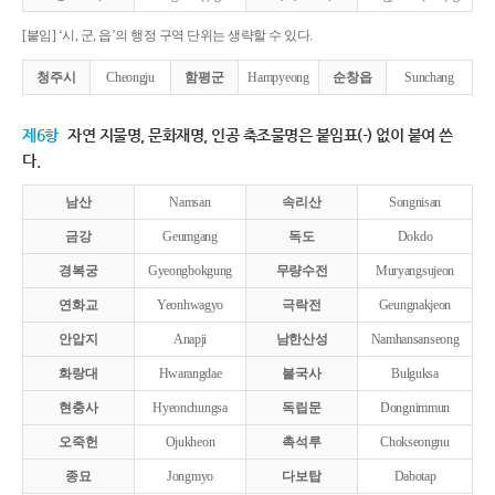
[붙임] ‘시, 군, 읍’의 행정 구역 단위는 생략할 수 있다.
청주시
Cheongju
함평군
Hampyeong
순창읍
Sunchang
제6항
자연 지물명, 문화재명, 인공 축조물명은 붙임표(-) 없이 붙여 쓴
다.
남산
Namsan
속리산
Songnisan
금강
Geumgang
독도
Dokdo
경복궁
Gyeongbokgung
무량수전
Muryangsujeon
연화교
Yeonhwagyo
극락전
Geungnakjeon
안압지
Anapji
남한산성
Namhansanseong
화랑대
Hwarangdae
불국사
Bulguksa
현충사
Hyeonchungsa
독립문
Dongnimmun
오죽헌
Ojukheon
촉석루
Chokseongnu
종묘
Jongmyo
다보탑
Dabotap