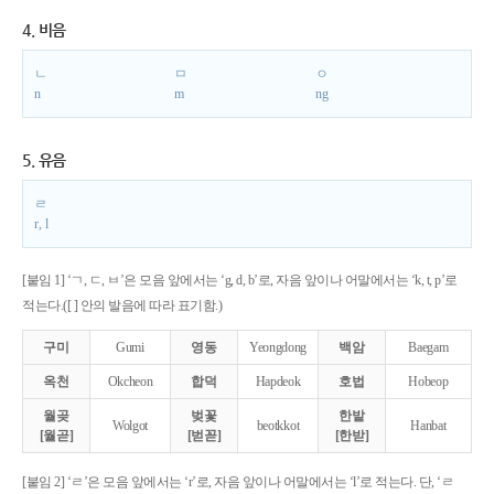
4. 비음
ㄴ
ㅁ
ㅇ
n
m
ng
5. 유음
ㄹ
r, l
[붙임 1] ‘ㄱ, ㄷ, ㅂ’은 모음 앞에서는 ‘g, d, b’로, 자음 앞이나 어말에서는 ‘k, t, p’로
적는다.([ ] 안의 발음에 따라 표기함.)
구미
Gumi
영동
Yeongdong
백암
Baegam
옥천
Okcheon
합덕
Hapdeok
호법
Hobeop
월곶
벚꽃
한밭
Wolgot
beotkkot
Hanbat
[월곧]
[벋꼳]
[한받]
[붙임 2] ‘ㄹ’은 모음 앞에서는 ‘r’로, 자음 앞이나 어말에서는 ‘l’로 적는다. 단, ‘ㄹ