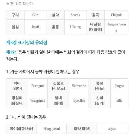
ㄹ’은 ‘ll’로 적는다.
구리
Guri
설악
Seorak
칠곡
Chilgok
대관령
Daegwallyeon
임실
Imsil
울릉
Ulleung
[대괄령]
g
제3장 표기상의 유의점
제1항
음운 변화가 일어날 때에는 변화의 결과에 따라 다음 각호와 같이
적는다.
1. 자음 사이에서 동화 작용이 일어나는 경우
백마
신문로
종로
Baengma
Sinmunno
Jongno
[뱅마]
[신문노]
[종노]
왕십리
별내
신라
Wangsimni
Byeollae
Silla
[왕심니]
[별래]
[실라]
2. ‘ㄴ, ㄹ’이 덧나는 경우
학여울[항녀울]
Hangnyeoul
알약[알략]
allyak