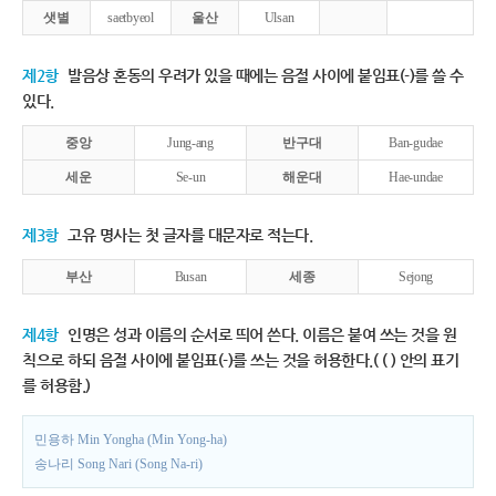
샛별
saetbyeol
울산
Ulsan
제2항
발음상 혼동의 우려가 있을 때에는 음절 사이에 붙임표(-)를 쓸 수
있다.
중앙
Jung-ang
반구대
Ban-gudae
세운
Se-un
해운대
Hae-undae
제3항
고유 명사는 첫 글자를 대문자로 적는다.
부산
Busan
세종
Sejong
제4항
인명은 성과 이름의 순서로 띄어 쓴다. 이름은 붙여 쓰는 것을 원
칙으로 하되 음절 사이에 붙임표(-)를 쓰는 것을 허용한다.( ( ) 안의 표기
를 허용함.)
민용하 Min Yongha (Min Yong-ha)
송나리 Song Nari (Song Na-ri)