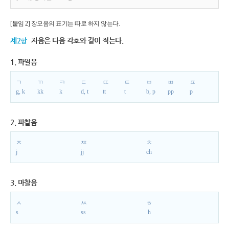
[붙임 2] 장모음의 표기는 따로 하지 않는다.
제2항
자음은 다음 각호와 같이 적는다.
1. 파열음
ㄱ
ㄲ
ㅋ
ㄷ
ㄸ
ㅌ
ㅂ
ㅃ
ㅍ
g, k
kk
k
d, t
tt
t
b, p
pp
p
2. 파찰음
ㅈ
ㅉ
ㅊ
j
jj
ch
3. 마찰음
ㅅ
ㅆ
ㅎ
s
ss
h