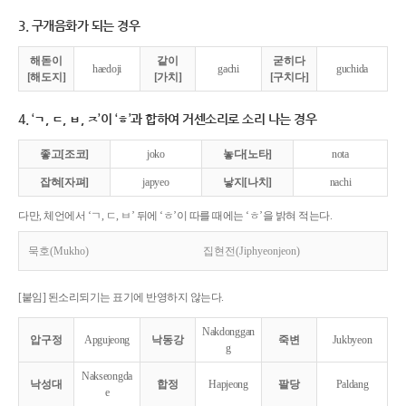
3. 구개음화가 되는 경우
해돋이
같이
굳히다
haedoji
gachi
guchida
[해도지]
[가치]
[구치다]
4. ‘ㄱ, ㄷ, ㅂ, ㅈ’이 ‘ㅎ’과 합하여 거센소리로 소리 나는 경우
좋고[조코]
joko
놓다[노타]
nota
잡혀[자펴]
japyeo
낳지[나치]
nachi
다만, 체언에서 ‘ㄱ, ㄷ, ㅂ’ 뒤에 ‘ㅎ’이 따를 때에는 ‘ㅎ’을 밝혀 적는다.
묵호(Mukho)
집현전(Jiphyeonjeon)
[붙임] 된소리되기는 표기에 반영하지 않는다.
Nakdonggan
압구정
Apgujeong
낙동강
죽변
Jukbyeon
g
Nakseongda
낙성대
합정
Hapjeong
팔당
Paldang
e