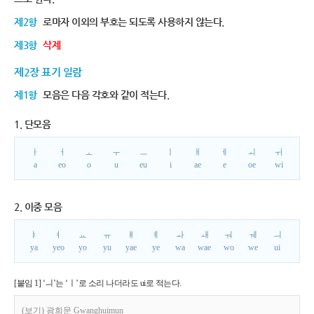
제2항
로마자 이외의 부호는 되도록 사용하지 않는다.
제3항
삭제
제2장 표기 일람
제1항
모음은 다음 각호와 같이 적는다.
1. 단모음
ㅏ
ㅓ
ㅗ
ㅜ
ㅡ
ㅣ
ㅐ
ㅔ
ㅚ
ㅟ
a
eo
o
u
eu
i
ae
e
oe
wi
2. 이중 모음
ㅑ
ㅕ
ㅛ
ㅠ
ㅒ
ㅖ
ㅘ
ㅙ
ㅝ
ㅞ
ㅢ
ya
yeo
yo
yu
yae
ye
wa
wae
wo
we
ui
[붙임 1] ‘ㅢ’는 ‘ㅣ’로 소리 나더라도 ui로 적는다.
(보기) 광희문 Gwanghuimun