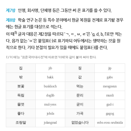
제7항
인명, 회사명, 단체명 등은 그동안 써 온 표기를 쓸 수 있다.
제8항
학술 연구 논문 등 특수 분야에서 한글 복원을 전제로 표기할 경우
에는 한글 표기를 대상으로 적는다.
1)
이 때
글자 대응은 제2장을 따르되 ‘ㄱ, ㄷ, ㅂ, ㄹ’은 ‘g, d, b, l’로만 적는
다. 음가 없는 ‘ㅇ’은 붙임표(-)로 표기하되 어두에서는 생략하는 것을 원
칙으로 한다. 기타 분절의 필요가 있을 때에도 붙임표(-)를 쓴다.
1) '이 때'는 "표준국어대사전"에 따르면 '이때'와 같이 붙여 써야 한다.
집
jib
짚
jip
밖
bakk
값
gabs
붓꽃
buskkoch
먹는
meogneun
독립
doglib
문리
munli
물엿
mul-yeos
굳이
gud-i
좋다
johda
가곡
gagog
조랑말
jolangmal
없었습니다
eobs-eoss-seubnida