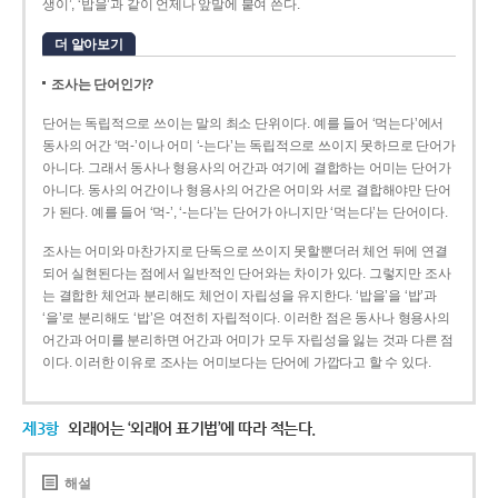
생이’, ‘밥을’과 같이 언제나 앞말에 붙여 쓴다.
더 알아보기
조사는 단어인가?
단어는 독립적으로 쓰이는 말의 최소 단위이다. 예를 들어 ‘먹는다’에서
동사의 어간 ‘먹-­’이나 어미 ‘­-는다’는 독립적으로 쓰이지 못하므로 단어가
아니다. 그래서 동사나 형용사의 어간과 여기에 결합하는 어미는 단어가
아니다. 동사의 어간이나 형용사의 어간은 어미와 서로 결합해야만 단어
가 된다. 예를 들어 ‘먹-’, ‘-는다’는 단어가 아니지만 ‘먹는다’는 단어이다.
조사는 어미와 마찬가지로 단독으로 쓰이지 못할뿐더러 체언 뒤에 연결
되어 실현된다는 점에서 일반적인 단어와는 차이가 있다. 그렇지만 조사
는 결합한 체언과 분리해도 체언이 자립성을 유지한다. ‘밥을’을 ‘밥’과
‘을’로 분리해도 ‘밥’은 여전히 자립적이다. 이러한 점은 동사나 형용사의
어간과 어미를 분리하면 어간과 어미가 모두 자립성을 잃는 것과 다른 점
이다. 이러한 이유로 조사는 어미보다는 단어에 가깝다고 할 수 있다.
제3항
외래어는 ‘외래어 표기법’에 따라 적는다.
해설