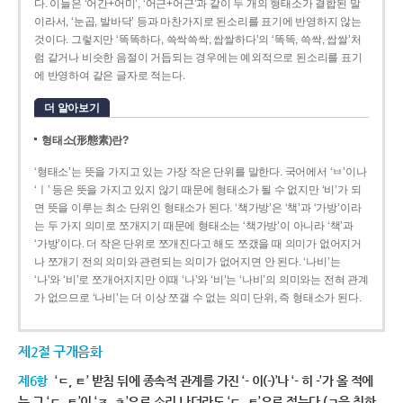
다. 이들은 ‘어간+어미’, ‘어근+어근’과 같이 두 개의 형태소가 결합된 말
이라서, ‘눈곱, 발바닥’ 등과 마찬가지로 된소리를 표기에 반영하지 않는
것이다. 그렇지만 ‘똑똑하다, 쓱싹쓱싹, 쌉쌀하다’의 ‘똑똑, 쓱싹, 쌉쌀’처
럼 같거나 비슷한 음절이 거듭되는 경우에는 예외적으로 된소리를 표기
에 반영하여 같은 글자로 적는다.
더 알아보기
형태소(形態素)란?
‘형태소’는 뜻을 가지고 있는 가장 작은 단위를 말한다. 국어에서 ‘ㅂ’이나
‘ㅣ’ 등은 뜻을 가지고 있지 않기 때문에 형태소가 될 수 없지만 ‘비’가 되
면 뜻을 이루는 최소 단위인 형태소가 된다. ‘책가방’은 ‘책’과 ‘가방’이라
는 두 가지 의미로 쪼개지기 때문에 형태소는 ‘책가방’이 아니라 ‘책’과
‘가방’이다. 더 작은 단위로 쪼개진다고 해도 쪼갰을 때 의미가 없어지거
나 쪼개기 전의 의미와 관련되는 의미가 없어지면 안 된다. ‘나비’는
‘나’와 ‘비’로 쪼개어지지만 이때 ‘나’와 ‘비’는 ‘나비’의 의미와는 전혀 관계
가 없으므로 ‘나비’는 더 이상 쪼갤 수 없는 의미 단위, 즉 형태소가 된다.
제2절 구개음화
제6항
‘ㄷ, ㅌ’ 받침 뒤에 종속적 관계를 가진 ‘- 이(-)’나 ‘- 히 -’가 올 적에
는 그 ‘ㄷ, ㅌ’이 ‘ㅈ, ㅊ’으로 소리 나더라도 ‘ㄷ, ㅌ’으로 적는다.(ㄱ을 취하