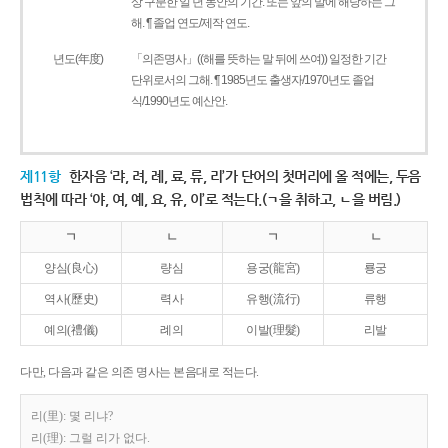
상 구분한 일 년 동안의 기간. 또는 앞의 말에 해당하는 그
해. ¶ 졸업 연도/제작 연도.
년도(年度)
「의존명사」((해를 뜻하는 말 뒤에 쓰여)) 일정한 기간
단위로서의 그해. ¶ 1985년도 출생자/1970년도 졸업
식/1990년도 예산안.
제11항
한자음 ‘랴, 려, 례, 료, 류, 리’가 단어의 첫머리에 올 적에는, 두음
법칙에 따라 ‘야, 여, 예, 요, 유, 이’로 적는다.(ㄱ을 취하고, ㄴ을 버림.)
ㄱ
ㄴ
ㄱ
ㄴ
양심(良心)
량심
용궁(龍宮)
룡궁
역사(歷史)
력사
유행(流行)
류행
예의(禮儀)
례의
이발(理髮)
리발
다만, 다음과 같은 의존 명사는 본음대로 적는다.
리(里): 몇 리냐?
리(理): 그럴 리가 없다.