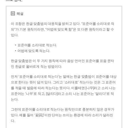
해설
이 조항은 한글 맞춤법의 대원칙을 밝히고 있다. “표준어를 소리대로 적
되”가 기본 원칙이라면, “어법에 맞도록 함”은 또 다른 원칙이라고 할 수
있다.
표준어를 소리대로 적는다.
어법에 맞도록 적는다.
한글 맞춤법은 이 두 가지 원칙에 따라 음성 언어인 표준어를 표음 문자
인 한글로 올바르게 적는 방법이다.
먼저 ‘표준어를 소리대로 적는다’는 말에는 한글 맞춤법이 표준어를 대상
으로 한다는 뜻이 담겨 있다. 그리고 ‘소리대로’ 적는다는 것은 그 표준어
를 적을 때 발음에 따라 적는다는 뜻이다. 이를테면 [나무]라고 소리 나는
표준어는 ‘나무’로 적고, [달리다]라고 소리 나는 표준어는 ‘달리다’로 적
는다.
그런데 표준어를 소리대로 적는다는 원칙만으로 충분하지 않은 경우가
있다. 예를 들어 ‘꽃[花]’이란 단어는 쓰이는 환경에 따라 소리가 달라진
다.