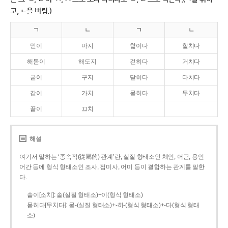
고, ㄴ을 버림.)
ㄱ
ㄴ
ㄱ
ㄴ
맏이
마지
핥이다
할치다
해돋이
해도지
걷히다
거치다
굳이
구지
닫히다
다치다
같이
가치
묻히다
무치다
끝이
끄치
해설
여기서 말하는 ‘종속적(從屬的) 관계’란, 실질 형태소인 체언, 어근, 용언
어간 등에 형식 형태소인 조사, 접미사, 어미 등이 결합하는 관계를 말한
다.
솥이[소치]: 솥(실질 형태소)+이(형식 형태소)
묻히다[무치다]: 묻­-(실질 형태소)+­-히­-(형식 형태소)+-다(형식 형태
소)