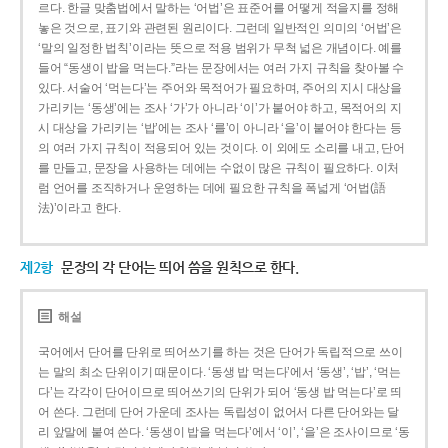
르다. 한글 맞춤법에서 말하는 ‘어법’은 표준어를 어떻게 적을지를 정해
놓은 것으로, 표기와 관련된 원리이다. 그런데 일반적인 의미의 ‘어법’은
‘말의 일정한 법칙’이라는 뜻으로 적용 범위가 무척 넓은 개념이다. 예를
들어 “동생이 밥을 먹는다.”라는 문장에서는 여러 가지 규칙을 찾아볼 수
있다. 서술어 ‘먹는다’는 주어와 목적어가 필요하며, 주어의 지시 대상을
가리키는 ‘동생’에는 조사 ‘가’가 아니라 ‘이’가 붙어야 하고, 목적어의 지
시 대상을 가리키는 ‘밥’에는 조사 ‘를’이 아니라 ‘을’이 붙어야 한다는 등
의 여러 가지 규칙이 적용되어 있는 것이다. 이 외에도 소리를 내고, 단어
를 만들고, 문장을 사용하는 데에는 수없이 많은 규칙이 필요하다. 이처
럼 언어를 조직하거나 운영하는 데에 필요한 규칙을 폭넓게 ‘어법(語
法)’이라고 한다.
제2항
문장의 각 단어는 띄어 씀을 원칙으로 한다.
해설
국어에서 단어를 단위로 띄어쓰기를 하는 것은 단어가 독립적으로 쓰이
는 말의 최소 단위이기 때문이다. ‘동생 밥 먹는다’에서 ‘동생’, ‘밥’, ‘먹는
다’는 각각이 단어이므로 띄어쓰기의 단위가 되어 ‘동생 밥 먹는다’로 띄
어 쓴다. 그런데 단어 가운데 조사는 독립성이 없어서 다른 단어와는 달
리 앞말에 붙여 쓴다. ‘동생이 밥을 먹는다’에서 ‘이’, ‘을’은 조사이므로 ‘동