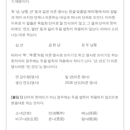
기 때문이다.
즉 ‘냥, 냥쭝, 년’ 등과 같은 의존 명사는 한글 맞춤법 제42항에 따라 앞말
과 띄어 쓰지만 언제나 의존하는 대상과 하나의 단위로 쓰인다. 이러한
이유로 이 말들은 독립된 단어로 잘 인식되지 않고, 그 결과 단어의 첫머
리에도 ‘연도, 열반’ 등과 달리 두음 법칙이 적용되지 않는다. 따라서 소리
나는 대로 적는다.
십 년
금 한 냥
은 두 냥쭝
따라서 ‘年’, ‘年度’처럼 의존 명사로 쓰이기도 하고 명사로 쓰이기도 하는
한자어의 경우에는 두음 법칙의 적용에서 차이가 난다. ‘년, 년도’가 의존
명사라면 ‘연, 연도’는 명사이다.
연 강수량(명사)
일 년(의존 명사)
생산 연도(명사)
2018 년도(의존 명사)
[붙임 1]
단어의 첫머리가 아닌 경우에는 두음 법칙이 적용되지 않으므로
본음대로 적는 것이다.
소녀(少女)
만년(晩年)
배뇨(排尿)
비구니(比丘尼)
운니(雲泥)
탐닉(耽溺)