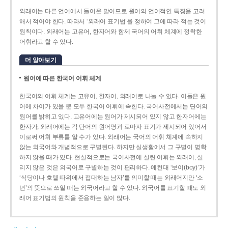
외래어는 다른 언어에서 들어온 말이므로 원어의 언어적인 특징을 고려
해서 적어야 한다. 따라서 ‘외래어 표기법’을 정하여 그에 따라 적는 것이
원칙이다. 외래어는 고유어, 한자어와 함께 국어의 어휘 체계에 정착한
어휘라고 할 수 있다.
더 알아보기
원어에 따른 한국어 어휘 체계
한국어의 어휘 체계는 고유어, 한자어, 외래어로 나눌 수 있다. 이들은 원
어에 차이가 있을 뿐 모두 한국어 어휘에 속한다. 국어사전에서는 단어의
원어를 밝히고 있다. 고유어에는 원어가 제시되어 있지 않고 한자어에는
한자가, 외래어에는 각 단어의 원어명과 로마자 표기가 제시되어 있어서
이로써 어휘 부류를 알 수가 있다. 외래어는 국어의 어휘 체계에 속하지
않는 외국어와 개념적으로 구별된다. 하지만 실생활에서 그 구별이 명확
하지 않을 때가 있다. 현실적으로는 국어사전에 실린 어휘는 외래어, 실
리지 않은 것은 외국어로 구별하는 것이 편리하다. 예컨대 ‘보이(boy)’가
‘식당이나 호텔 따위에서 접대하는 남자’를 의미할 때는 외래어지만 ‘소
년’의 뜻으로 쓰일 때는 외국어라고 할 수 있다. 외국어를 표기할 때도 외
래어 표기법의 원칙을 준용하는 일이 많다.