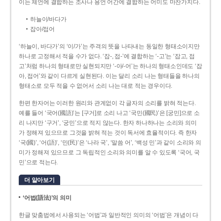
이는 체언에 결합하는 조사나 용언 어간에 결합하는 어미도 마찬가지다.
하늘이/바다가
잡아/접어
‘하늘이, 바다가’의 ‘이/가’는 주격의 뜻을 나타내는 동일한 형태소이지만
하나로 고정해서 적을 수가 없다. ‘잡-, 접-’에 결합하는 ‘-고’는 ‘잡고, 접
고’처럼 하나의 형태로만 실현되지만 ‘-아/-어’는 하나의 형태소인데도 ‘잡
아, 접어’와 같이 다르게 실현된다. 이는 달리 소리 나는 형태들을 하나의
형태소로 모두 적을 수 없어서 소리 나는 대로 적는 경우이다.
한편 한자어는 이러한 원리와 관계없이 각 글자의 소리를 밝혀 적는다.
예를 들어 ‘국어(國語)’는 [구거]로 소리 나고 ‘국민(國民)’은 [궁민]으로 소
리 나지만 ‘구거’, ‘궁민’으로 적지 않는다. 한자 하나하나는 소리와 의미
가 정해져 있으므로 그것을 밝혀 적는 것이 독서에 효율적이다. 즉 한자
‘국(國)’, ‘어(語)’, ‘민(民)’은 ‘나라 국’, ‘말씀 어’, ‘백성 민’과 같이 소리와 의
미가 정해져 있으므로 그 독립적인 소리와 의미를 알 수 있도록 ‘국어, 국
민’으로 적는다.
더 알아보기
‘어법(語法)’의 의미
한글 맞춤법에서 사용되는 ‘어법’과 일반적인 의미의 ‘어법’은 개념이 다