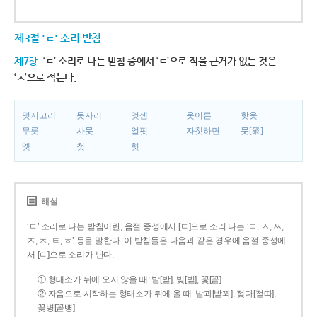
제3절 'ㄷ' 소리 받침
제7항
‘ㄷ’ 소리로 나는 받침 중에서 ‘ㄷ’으로 적을 근거가 없는 것은
‘ㅅ’으로 적는다.
덧저고리
돗자리
엇셈
웃어른
핫옷
무릇
사뭇
얼핏
자칫하면
뭇[衆]
옛
첫
헛
해설
‘ㄷ’ 소리로 나는 받침이란, 음절 종성에서 [ㄷ]으로 소리 나는 ‘ㄷ, ㅅ, ㅆ,
ㅈ, ㅊ, ㅌ, ㅎ’ 등을 말한다. 이 받침들은 다음과 같은 경우에 음절 종성에
서 [ㄷ]으로 소리가 난다.
① 형태소가 뒤에 오지 않을 때: 밭[받], 빚[빋], 꽃[꼳]
② 자음으로 시작하는 형태소가 뒤에 올 때: 밭과[받꽈], 젖다[젇따],
꽃병[꼳뼝]