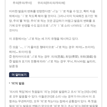
주의[주의/주이]
우리의[우리의/우리에]
이러한 발음의 변화를 반영한다면 ‘ㅢ’는 ‘ㅣ’로 적을 수 있고, 특히 자음
뒤에서는 ‘ㅣ’로 적도록 해야 할 것이다. 그러나 이미 익숙해진 표기인 ‘희
망, 주의’를 ‘히망, 주이’로 적는 것은 공감하기 어렵고 발음의 변화를 표
기에 모두 반영할 수도 없으므로 ‘ㅢ’가 ‘ㅣ’로 소리 나더라도 ‘ㅢ’로 적는
것이다.
이 조항에서는 ‘ㅢ’로 적는 세 가지 유형을 제시하고 있다.
① 모음 ‘ㅡ, ㅣ’가 줄어든 형태이므로 ‘ㅢ’로 적는 경우: 씌어(←쓰이어),
틔어(←트이어) 등
② 한자어이므로 ‘ㅢ’로 적는 경우: 의의(意義), 희망(希望), 유희(遊戱) 등
③ 발음과 표기의 전통에 따라 ‘ㅢ’로 적는 경우: 무늬, 하늬바람, 늴리리,
닁큼 등
더 알아보기
‘의’의 발음
‘의사의 책임’에서 첫음절의 ‘의’는 [의]로 발음하고 조사 ‘의’는 [의]나 [에]
로 모두 발음할 수 있다. 이들은 [이]로 소리 나는 경우가 아니라서 이 조
항과는 무관하지만, 모두 ‘의’로 적는다는 점에서 공통점이 있다. 즉 첫음
절의 ‘의’는 발음의 변화가 없으므로 ‘의’로 적고, 조사 ‘의’는 [에]로 발음할