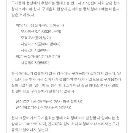
구개음화 현상에서 후행하는 형태소는 반드시 조사, 접미사와 같은 형식
형태소이어야 한다. 구개음화 현상에 관여하는 형식 형태소에는 다음과
같은 것이 있다.
이: 명사 파생 접미사(맏이, 해돋이)
부사 파생 접미사(같이, 굳이)
주격 조사(끝이, 밭이)
서술격 조사(끝이다, 밭이다)
사동 접미사(붙이다)
히: 피동 접미사(걷히다, 닫히다)
사동 접미사(굳히다)
형식 형태소가 결합하지 않은 경우에는 구개음화가 실현되지 않는다. ‘곧
이[고지]’는 부사 파생 접미사가 결합하여 부사가 되었으므로 구개음화가
실현되었지만, ‘곧이어’는 형식 형태소가 아닌 실질 형태소 부사가 결합
한 말이므로 구개음화가 실현되지 않는다.
곧이[고지]: 곧-­(어근)+­-이(부사 파생 접미사)
곧이어[고디어]: 곧(부사)+이어(부사)
현재 표준어에서 구개음화는 형태소와 형태소가 결합할 때 일어나는 현
상이다. 그러므로 ‘마디, 견디다’와 같이 하나의 형태소 내부에서는 구개
음화가 일어나지 않는다.