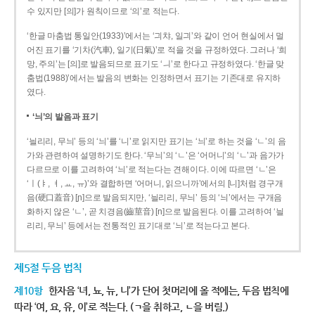
수 있지만 [의]가 원칙이므로 ‘의’로 적는다.
‘한글 마춤법 통일안(1933)’에서는 ‘긔챠, 일긔’와 같이 언어 현실에서 멀
어진 표기를 ‘기차(汽車), 일기(日氣)’로 적을 것을 규정하였다. 그러나 ‘희
망, 주의’는 [의]로 발음되므로 표기도 ‘ㅢ’로 한다고 규정하였다. ‘한글 맞
춤법(1988)’에서는 발음의 변화는 인정하면서 표기는 기존대로 유지하
였다.
‘늬’의 발음과 표기
‘늴리리, 무늬’ 등의 ‘늬’를 ‘니’로 읽지만 표기는 ‘늬’로 하는 것을 ‘ㄴ’의 음
가와 관련하여 설명하기도 한다. ‘무늬’의 ‘ㄴ’은 ‘어머니’의 ‘ㄴ’과 음가가
다르므로 이를 고려하여 ‘늬’로 적는다는 견해이다. 이에 따르면 ‘ㄴ’은
‘ㅣ(ㅑ, ㅕ, ㅛ, ㅠ)’와 결합하면 ‘어머니, 읽으니까’에서의 [니]처럼 경구개
음(硬口蓋音) [ɲ]으로 발음되지만, ‘늴리리, 무늬’ 등의 ‘늬’에서는 구개음
화하지 않은 ‘ㄴ’, 곧 치경음(齒莖音) [n]으로 발음된다. 이를 고려하여 ‘늴
리리, 무늬’ 등에서는 전통적인 표기대로 ‘늬’로 적는다고 본다.
제5절 두음 법칙
제10항
한자음 ‘녀, 뇨, 뉴, 니’가 단어 첫머리에 올 적에는, 두음 법칙에
따라 ‘여, 요, 유, 이’로 적는다. (ㄱ을 취하고, ㄴ을 버림.)