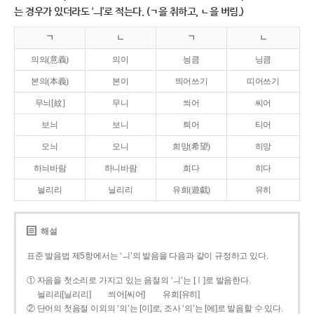
는 경우가 있더라도 ‘ㅢ’로 적는다. (ㄱ을 취하고, ㄴ을 버림.)
ㄱ
ㄴ
ㄱ
ㄴ
의의(意義)
의이
닁큼
닝큼
본의(本義)
본이
띄어쓰기
띠어쓰기
무늬[紋]
무니
씌어
씨어
보늬
보니
틔어
티어
오늬
오니
희망(希望)
히망
하늬바람
하니바람
희다
히다
늴리리
닐리리
유희(遊戱)
유히
해설
표준 발음법 제5항에서는 ‘ㅢ’의 발음을 다음과 같이 규정하고 있다.
① 자음을 첫소리로 가지고 있는 음절의 ‘ㅢ’는 [ㅣ]로 발음한다.
늴리리[닐리리]
씌어[씨어]
유희[유히]
② 단어의 첫음절 이외의 ‘의’는 [이]로, 조사 ‘의’는 [에]로 발음할 수 있다.