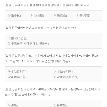
[붙임 2] 외자로 된 이름을 성에 붙여 쓸 경우에도 본음대로 적을 수 있다.
신립(申砬)
최린(崔麟)
채륜(蔡倫)
하륜(河崙)
[붙임 3] 준말에서 본음으로 소리 나는 것은 본음대로 적는다.
국련(국제 연합)
한시련(한국 시각 장애인 연합회)
[붙임 4] 접두사처럼 쓰이는 한자가 붙어서 된 말이나 합성어에서, 뒷말의 첫소리가
‘ㄴ’ 또는 ‘ㄹ’ 소리로 나더라도 두음 법칙에 따라 적는다.
역이용(逆利用)
연이율(年利率)
열역학(熱力學)
해외여행(海外旅行)
[붙임 5] 둘 이상의 단어로 이루어진 고유 명사를 붙여 쓰는 경우나 십진법에 따라
쓰는 수(數)도 붙임 4에 준하여 적는다.
서울여관
신흥이발관