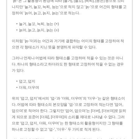
‘늙-’은 그 활용형이 환경에 따라 [늘거], [늘꼬], [늑찌], [능는] 등으로 소리
나지만 ‘늘거, 늘꼬, 늑찌, 능는’으로 적지 않고 ‘늙-’으로 어간의 형태를 고
정하여 ‘늙어, 늙고, 늙지, 늙는’으로 적는다.
늘거, 늘꼬, 늑찌, 능는 (×)
늙어, 늙고, 늙지, 늙는 (○)
이처럼 ‘늙-­’이라는 어간과 거기에 결합하는 어미의 형태를 고정하여 적
으면 각 형태소가 지닌 뜻을 분명하게 파악할 수 있다.
그러나 언제나 어법에 따라 형태소를 고정하여 적을 수 있는 것은 아니
다. 하나의 형태소라고 하더라도 한 형태로 고정하여 적을 수 없는 경우
가 있다.
덥고, 덥지
더워, 더우며
위의 ‘덥고, 덥지’에서의 ‘덥-­’과 ‘더워, 더우며’의 ‘더우-­’는 같은 형태소이
다. 어법에 따라 형태소의 본모양을 ‘덥-­’으로 고정하여 적는다면 ‘덥어,
덥으며’로 적어야 한다. 그렇지만 ‘덥어, 덥으며’는 [더버], [더브며]로 읽히
게 되므로 표준어 [더워], [더우며]의 소리를 제대로 나타낼 수 없다. 그러
므로 ‘덥고, 덥지, 더워, 더우며’는 한 형태소의 활용형이지만 그 형태를
하나로 고정할 수 없고 ‘덥-’, ‘더우-’ 두 가지로 적게 된다.