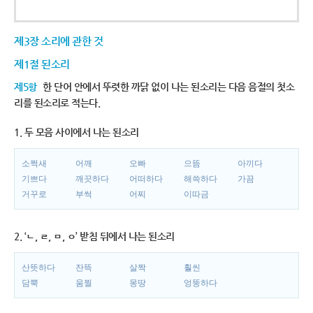
제3장 소리에 관한 것
제1절 된소리
제5항
한 단어 안에서 뚜렷한 까닭 없이 나는 된소리는 다음 음절의 첫소
리를 된소리로 적는다.
1. 두 모음 사이에서 나는 된소리
소쩍새
어깨
오빠
으뜸
아끼다
기쁘다
깨끗하다
어떠하다
해쓱하다
가끔
거꾸로
부썩
어찌
이따금
2. ‘ㄴ, ㄹ, ㅁ, ㅇ’ 받침 뒤에서 나는 된소리
산뜻하다
잔뜩
살짝
훨씬
담뿍
움찔
몽땅
엉뚱하다