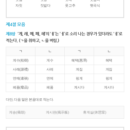
자칫
짓밟다
풋고추
햇곡식
제4절 모음
제8항
‘계, 례, 몌, 폐, 혜’의 ‘ㅖ’는 ‘ㅔ’로 소리 나는 경우가 있더라도 ‘ㅖ’로
적는다. (ㄱ을 취하고, ㄴ을 버림.)
ㄱ
ㄴ
ㄱ
ㄴ
계수(桂樹)
게수
혜택(惠澤)
헤택
사례(謝禮)
사레
계집
게집
연몌(連袂)
연메
핑계
핑게
폐품(廢品)
페품
계시다
게시다
다만, 다음 말은 본음대로 적는다.
게송(偈頌)
게시판(揭示板)
휴게실(休憩室)