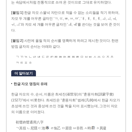
는 속담에서처럼 전통적으로 쓰여 온 것이므로 그대로 유지하였다.
[붙임 1]
한글 자모 스물넉 자만으로 적을 수 없는 소리들을 적기 위하여,
자모 두 개를 어우른 글자인 ‘ㄲ, ㄸ, ㅃ, ㅆ, ㅉ’, ‘ㅐ, ㅒ, ㅔ, ㅖ, ㅘ, ㅚ, ㅝ,
ㅟ, ㅢ’와 자모 세 개를 어우른 글자인 ‘ㅙ, ㅞ’를 쓴다는 것을 보여 준 것이
다.
[붙임 2]
사전에 올릴 적의 순서를 명확하게 하려고 제시한 것이다. 한편
받침 글자의 순서는 아래와 같다.
ㄱ ㄲ ㄳ ㄴ ㄵ ㄶ ㄷ ㄹ ㄺ ㄻ ㄼ ㄽ ㄾ ㄿ ㅀ ㅁ ㅂ ㅄ ㅅ ㅆ ㅇ ㅈ ㅊ
ㅋ ㅌ ㅍ ㅎ
더 알아보기
한글 자모 명칭의 유래
한글 자모의 수, 순서, 이름은 최세진(崔世珍)의 “훈몽자회(訓蒙字會)
(1527)”에서 비롯한다. 최세진은 “훈몽자회” 범례(凡例)에서 한글 자모가
초성에 쓰인 것과 종성에 쓰인 것을 짝을 지어 표시했는데, 그것이 자모
의 이름으로 이어졌다.
初聲終聲通用八字
ㄱ其役 ㄴ尼隱 ㄷ池
ㄹ梨乙 ㅁ眉音 ㅂ非邑 ㅅ時
ㆁ異凝