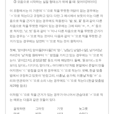
③ 모음으로 시작하는 실질 형태소가 뒤에 올 때: 젖어미[저더미]
이 조항에서는 이 가운데 ‘ㄷ’으로 적을 뚜렷한 까닭이 없는 경우에는
‘ㅅ’으로 적는다고 규정하고 있다. 다만 그 예시에서 보듯이 이는 다른 자
음으로 적을 근거가 없는 경우에도 적용된다. ‘밭, 빚, 꽃’ 등과 같이 다른
자음으로 적을 뚜렷한 까닭이 있는 경우에는 그에 따라 ‘ㅌ, ㅈ, ㅊ’ 등으
로 적지만, ‘낫, 빗’ 등과 같이 ‘ㄷ’이나 다른 자음으로 적을 뚜렷한 근거가
없는 경우는 ‘ㅅ’으로 적는 것이다. 다음과 같이 ‘ㄷ’으로 적을 뚜렷한 근
거가 있는 경우에는 당연히 ‘ㄷ’으로 적는 것이 원칙이다.
첫째, ‘맏이[마지], 맏아들[마다들]’의 ‘맏-’, ‘낟[낟ː], 낟알[나ː달], 낟가리[낟ː
까리]’의 ‘낟’처럼 원래부터 ‘ㄷ’ 받침을 가지고 있는 경우에는 ‘ㄷ’으로 적
는다. ‘곧이[고지], 곧장[곧짱]’ 등도 이에 해당한다. 둘째, ‘돋보다(←도두
보다), 딛다(←디디다), 얻다가(←어디에다가)’처럼 본말에서 준말이 만들
어지면서 ‘ㄷ’ 받침을 갖게 된 경우에도 ‘ㄷ’으로 적는다. 셋째, 한글 맞춤
법에서 규정하고 있듯이 ‘반짇고리, 사흗날, 숟가락, 이튿날’처럼 ‘ㄹ’ 소
리와 연관되어 ‘ㄷ’으로 소리 나는 경우에도 ‘ㄷ’으로 적는다.(한글 맞춤법
제29항 참조)
이처럼 ‘ㄷ’으로 적을 근거가 있는 경우가 아니어서 관습대로 ‘ㅅ’으로 적
는 예로는 다음과 같은 것들이 있다.
걸핏하면
그까짓
기껏
놋그릇
덧셈
빗장
삿대
숫접다