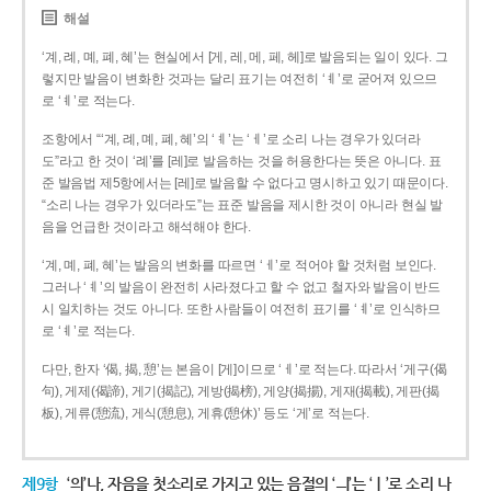
해설
‘계, 례, 몌, 폐, 혜’는 현실에서 [게, 레, 메, 페, 헤]로 발음되는 일이 있다. 그
렇지만 발음이 변화한 것과는 달리 표기는 여전히 ‘ㅖ’로 굳어져 있으므
로 ‘ㅖ’로 적는다.
조항에서 “‘계, 례, 몌, 폐, 혜’의 ‘ㅖ’는 ‘ㅔ’로 소리 나는 경우가 있더라
도”라고 한 것이 ‘례’를 [레]로 발음하는 것을 허용한다는 뜻은 아니다. 표
준 발음법 제5항에서는 [레]로 발음할 수 없다고 명시하고 있기 때문이다.
“소리 나는 경우가 있더라도”는 표준 발음을 제시한 것이 아니라 현실 발
음을 언급한 것이라고 해석해야 한다.
‘계, 몌, 폐, 혜’는 발음의 변화를 따르면 ‘ㅔ’로 적어야 할 것처럼 보인다.
그러나 ‘ㅖ’의 발음이 완전히 사라졌다고 할 수 없고 철자와 발음이 반드
시 일치하는 것도 아니다. 또한 사람들이 여전히 표기를 ‘ㅖ’로 인식하므
로 ‘ㅖ’로 적는다.
다만, 한자 ‘偈, 揭, 憩’는 본음이 [게]이므로 ‘ㅔ’로 적는다. 따라서 ‘게구(偈
句), 게제(偈諦), 게기(揭記), 게방(揭榜), 게양(揭揚), 게재(揭載), 게판(揭
板), 게류(憩流), 게식(憩息), 게휴(憩休)’ 등도 ‘게’로 적는다.
제9항
‘의’나, 자음을 첫소리로 가지고 있는 음절의 ‘ㅢ’는 ‘ㅣ’로 소리 나