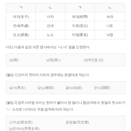
ㄱ
ㄴ
ㄱ
ㄴ
여자(女子)
녀자
유대(紐帶)
뉴대
연세(年歲)
년세
이토(泥土)
니토
요소(尿素)
뇨소
익명(匿名)
닉명
다만, 다음과 같은 의존 명사에서는 ‘냐, 녀’ 음을 인정한다.
냥(兩)
냥쭝(兩-)
년(年)(몇 년)
[붙임 1] 단어의 첫머리 이외의 경우에는 본음대로 적는다.
남녀(男女)
당뇨(糖尿)
결뉴(結紐)
은닉(隱匿)
[붙임 2] 접두사처럼 쓰이는 한자가 붙어서 된 말이나 합성어에서, 뒷말의 첫소리가
‘ㄴ’ 소리로 나더라도 두음 법칙에 따라 적는다.
신여성(新女性)
공염불(空念佛)
남존여비(男尊女卑)