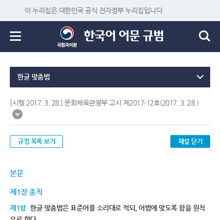
이 누리집은 대한민국 공식 전자정부 누리집입니다.
한글 맞춤법
[시행 2017. 3. 28.] 문화체육관광부 고시 제2017-12호(2017. 3. 28.)
규정 목록 보기
해설 닫기
본문
제1장 총칙
제1항
한글 맞춤법은 표준어를 소리대로 적되, 어법에 맞도록 함을 원칙
으로 한다.