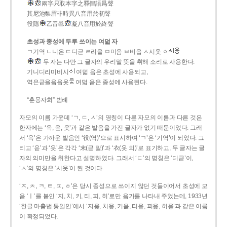
兩字只取本字之釋俚語爲聲
其尼池梨眉非時異八音用於初聲
役隱
乙音邑
凝八音用於終聲
초성과 종성에 두루 쓰이는 여덟 자
ㄱ기역 ㄴ니은 ㄷ디귿 ㄹ리을 ㅁ미음 ㅂ비읍 ㅅ시옷 ㆁ
두 자는 다만 그 글자의 우리말 뜻을 취해 소리로 사용한다.
기니디리미비시
여덟 음은 초성에 사용되고,
역은귿을음읍옷
여덟 음은 종성에 사용된다.
“훈몽자회” 범례
자모의 이름 가운데 ‘ㄱ, ㄷ, ㅅ’의 명칭이 다른 자모의 이름과 다른 것은
한자에는 ‘윽, 읃, 읏’과 같은 발음을 가진 글자가 없기 때문이었다. 그래
서 ‘윽’은 가까운 발음인 ‘役(역)’으로 표시하여 ‘ㄱ’은 ‘기역’이 되었다. 그
리고 ‘읃’과 ‘읏’은 각각 ‘末(귿 말)’과 ‘衣(옷 의)’로 표기하고, 두 글자는 글
자의 의미만을 취한다고 설명하였다. 그래서 ‘ㄷ’의 명칭은 ‘디귿’이,
‘ㅅ’의 명칭은 ‘시옷’이 된 것이다.
‘ㅈ, ㅊ, ㅋ, ㅌ, ㅍ, ㅎ’은 당시 종성으로 쓰이지 않던 것들이어서 초성에 모
음 ‘ㅣ’를 붙인 ‘지, 치, 키, 티, 피, 히’로만 음가를 나타내 주었는데, 1933년
‘한글 마춤법 통일안’에서 ‘지읒, 치읓, 키읔, 티읕, 피읖, 히읗’과 같은 이름
이 확정되었다.