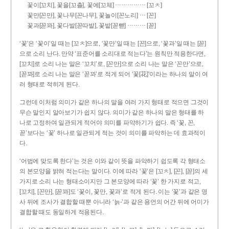
……………
꽃이[꼬치], 꽃을[꼬츨], 꽃에[꼬체]
[꼬ㅊ]
…
꽃만[꼰만], 꽃나무[꼰나무], 꽃놀이[꼰노리]
[꼰]
………
꽃과[꼳꽈], 꽃다발[꼳따발], 꽃밭[꼳빧]
[꼳]
‘꽃’은 ‘꽃이’일 때는 [꼬ㅊ]으로, ‘꽃만’일 때는 [꼰]으로, ‘꽃과’일 때는 [꼳]
으로 소리 난다. 만약 ‘표준어를 소리대로 적는다’는 원칙만 적용한다면,
[꼬치]로 소리 나는 말은 ‘꼬치’로, [꼰만]으로 소리 나는 말은 ‘꼰만’으로,
[꼳꽈]로 소리 나는 말은 ‘꼳꽈’로 적게 되어 ‘꽃[花]’이라는 하나의 말이 여
러 형태로 적히게 된다.
그런데 이처럼 의미가 같은 하나의 말을 여러 가지 형태로 적으면 그것이
무슨 말인지 알아보기가 쉽지 않다. 의미가 같은 하나의 말은 형태를 하
나로 고정하여 일관되게 적어야 의미를 파악하기가 쉽다. 즉 ‘꽃, 꼰,
꼳’보다는 ‘꽃’ 하나로 일관되게 적는 것이 의미를 파악하는 데 효과적이
다.
‘어법에 맞도록 한다’는 것은 이와 같이 뜻을 파악하기 쉽도록 각 형태소
의 본모양을 밝혀 적는다는 말이다. 이에 따라 ‘꽃’은 [꼬ㅊ], [꼰], [꼳]의 세
가지로 소리 나는 형태소이지만 그 본모양에 따라 ‘꽃’ 한 가지로 적고,
[꼬치], [꼰만], [꼳꽈]도 ‘꽃이, 꽃만, 꽃과’로 적게 된다. 이는 ‘꽃’과 같은 명
사 뒤에 조사가 결합할 때뿐 아니라 ‘늙-’과 같은 용언의 어간 뒤에 어미가
결합할 때도 동일하게 적용된다.