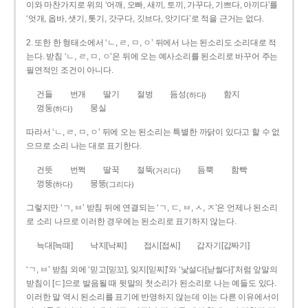
이와 마찬가지로 위의 ‘어깨, 오빠, 새끼, 토끼, 가꾸다, 기쁘다, 아끼다’를
‘엇개, 옵바, 샛기, 톳기, 갓구다, 깃브다, 앗기다’로 적을 근거는 없다.
2. 또한 한 형태소에서 ‘ㄴ, ㄹ, ㅁ, ㅇ’ 뒤에서 나는 된소리도 소리대로 적
는다. 받침 ‘ㄴ, ㄹ, ㅁ, ㅇ’은 뒤에 오는 예사소리를 된소리로 바꾸어 주는
필연적인 조건이 아니다.
건들
번개
딸기
절벙
듬성
함지
(하다)
껑둥
뭉실
(하다)
따라서 ‘ㄴ, ㄹ, ㅁ, ㅇ’ 뒤에 오는 된소리는 특별한 까닭이 있다고 할 수 없
으므로 소리 나는 대로 표기한다.
건뜻
번쩍
딸꾹
절뚝
듬뿍
함빡
(거리다)
껑뚱
뭉뚱
(하다)
(그리다)
그렇지만 ‘ㄱ, ㅂ’ 받침 뒤에 연결되는 ‘ㄱ, ㄷ, ㅂ, ㅅ, ㅈ’은 언제나 된소리
로 소리 나므로 이러한 경우에는 된소리로 표기하지 않는다.
늑대[늑때]
낙지[낙찌]
접시[접씨]
갑자기[갑짜기]
‘ㄱ, ㅂ’ 받침 외에 ‘믿고[믿꼬], 잊지[읻찌]’와 ‘낯설다[낟썰다]’처럼 앞말의
받침이 [ㄷ]으로 발음될 때 뒷말의 첫소리가 된소리로 나는 예들도 있다.
이러한 말 역시 된소리를 표기에 반영하지 않는데 이는 다른 이유에서이