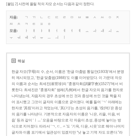
[붙임 2] 사전에 올릴 적의 자모 순서는 다음과 같이 정한다.
자음:
ㄱ
ㄲ
ㄴ
ㄷ
ㄸ
ㄹ
ㅁ
ㅂ
ㅃ
ㅅ
ㅆ
ㅇ
ㅈ
ㅉ
ㅊ
ㅋ
ㅌ
ㅍ
ㅎ
모음:
ㅏ
ㅐ
ㅑ
ㅒ
ㅓ
ㅔ
ㅕ
ㅖ
ㅗ
ㅘ
ㅙ
ㅚ
ㅛ
ㅜ
ㅝ
ㅞ
ㅟ
ㅠ
ㅡ
ㅢ
ㅣ
해설
한글 자모(字母)의 수, 순서, 이름은 ‘한글 마춤법 통일안(1933)’에서 분명
히 제시되었고, ‘한글 맞춤법(1988)’도 이를 이어받았다. 이 가운데 자모
의 이름과 순서는 최세진(崔世珍)의 “훈몽자회(訓蒙字會)(1527)”에서 비
롯한다. 최세진은 “훈몽자회” 범례(凡例)에서 한글 자모의 음가를 한자로
나타냈는데, 자음자의 경우 초성에 쓰인 것과 종성에 쓰인 것을 짝을 지
어 표시했고 그것이 글자의 이름으로 굳어졌다. 예를 들어 ‘ㄱ’ 아래에는
한자로 ‘其役’이라고 적었는데, ‘其(기)’는 초성의 음가를, ‘役(역)’은 종성
의 음가를 나타낸다. 기본적으로 자음자의 이름은 ‘니은, 리을, 미음, 비
읍’ 등과 같이 ‘ㅣㅡ’ 모음을 바탕으로 각 자음이 초성, 종성에 놓이는 방
식으로 지어졌다. 따라서 ‘ㄱ, ㄷ, ㅅ’도 ‘기윽, 디읃, 시읏’으로 해야 나머지
글자와 이름 표기에서 일관성이 있겠지만 “낫 놓고 기역 자도 모른다.”라