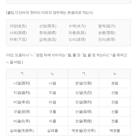
[붙임 1] 단어의 첫머리 이외의 경우에는 본음대로 적는다.
개량(改良)
선량(善良)
수력(水力)
협력(協力)
사례(謝禮)
혼례(婚禮)
와룡(臥龍)
쌍룡(雙龍)
하류(下流)
급류(急流)
도리(道理)
진리(眞理)
다만, 모음이나 ‘ㄴ’ 받침 뒤에 이어지는 ‘렬, 률’은 ‘열, 율’로 적는다.(ㄱ을 취하고
ㄴ을 버림.)
ㄱ
ㄴ
ㄱ
ㄴ
나열(羅列)
나렬
분열(分裂)
분렬
치열(齒列)
치렬
선열(先烈)
선렬
비열(卑劣)
비렬
진열(陳列)
진렬
규율(規律)
규률
선율(旋律)
선률
비율(比率)
비률
전율(戰慄)
전률
실패율(失敗率)
실패률
백분율(百分率)
백분률