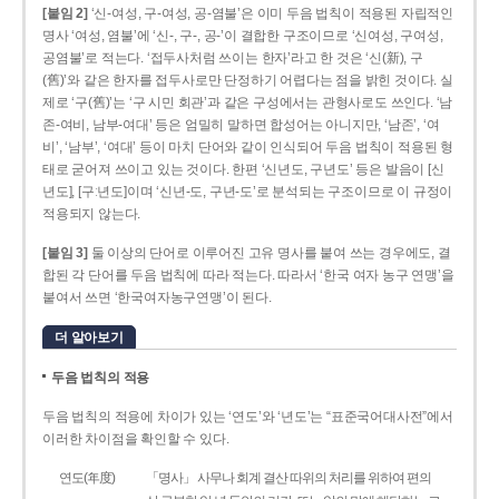
[붙임 2]
‘신-여성, 구-여성, 공-염불’은 이미 두음 법칙이 적용된 자립적인
명사 ‘여성, 염불’에 ‘신-, 구-, 공-’이 결합한 구조이므로 ‘신여성, 구여성,
공염불’로 적는다. ‘접두사처럼 쓰이는 한자’라고 한 것은 ‘신(新), 구
(舊)’와 같은 한자를 접두사로만 단정하기 어렵다는 점을 밝힌 것이다. 실
제로 ‘구(舊)’는 ‘구 시민 회관’과 같은 구성에서는 관형사로도 쓰인다. ‘남
존­-여비, 남부-­여대’ 등은 엄밀히 말하면 합성어는 아니지만, ‘남존’, ‘여
비’, ‘남부’, ‘여대’ 등이 마치 단어와 같이 인식되어 두음 법칙이 적용된 형
태로 굳어져 쓰이고 있는 것이다. 한편 ‘신년도, 구년도’ 등은 발음이 [신
년도], [구ː년도]이며 ‘신년­-도, 구년-­도’로 분석되는 구조이므로 이 규정이
적용되지 않는다.
[붙임 3]
둘 이상의 단어로 이루어진 고유 명사를 붙여 쓰는 경우에도, 결
합된 각 단어를 두음 법칙에 따라 적는다. 따라서 ‘한국 여자 농구 연맹’을
붙여서 쓰면 ‘한국여자농구연맹’이 된다.
더 알아보기
두음 법칙의 적용
두음 법칙의 적용에 차이가 있는 ‘연도’와 ‘년도’는 “표준국어대사전”에서
이러한 차이점을 확인할 수 있다.
연도(年度)
「명사」 사무나 회계 결산 따위의 처리를 위하여 편의