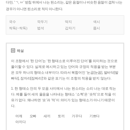
다만, ‘ㄱ, ㅂ’ 받침 뒤에서 나는 된소리는, 같은 음절이나 비슷한 음절이 겹쳐 나는
경우가 아니면 된소리로 적지 아니한다.
국수
깍두기
딱지
색시
싹둑(~싹둑)
법석
갑자기
몹시
해설
이 조항에서 ‘한 단어’는 ‘한 형태소로 이루어진 단어’를 의미하는 것으로
풀이할 수 있다. 실제로 예시하고 있는 단어와 규정의 적용을 받는 부분
은 모두 하나의 형태소 내부이다. 따라서 복합어인 ‘눈곱[눈꼽], 발바닥[발
빠닥], 잠자리[잠짜리]’와 같은 표기는 이 조항의 적용을 받지 않는다.
1. 한 형태소 안의 두 모음 사이에서 나는 된소리는 소리 나는 대로 적는
다. 예를 들어 새의 울음을 나타내는 형태소 ‘소쩍’은 ‘솟적’으로 적을 이
유가 없다. 왜냐하면 ‘솟’과 ‘적’이 의미가 있는 형태소가 아니기 때문이
다.
어깨
오빠
새끼
토끼
가꾸다
기쁘다
아끼다