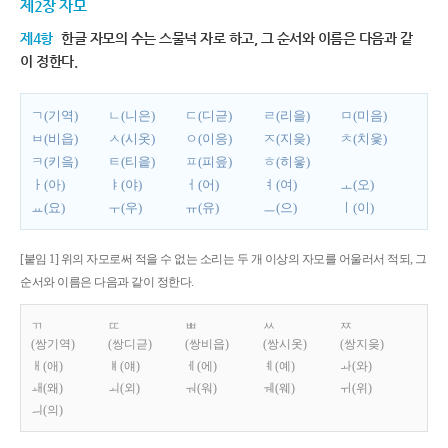
제2장 자모
제4항
한글 자모의 수는 스물넉 자로 하고, 그 순서와 이름은 다음과 같
이 정한다.
ㄱ(기역)
ㄴ(니은)
ㄷ(디귿)
ㄹ(리을)
ㅁ(미음)
ㅂ(비읍)
ㅅ(시옷)
ㅇ(이응)
ㅈ(지읒)
ㅊ(치읓)
ㅋ(키읔)
ㅌ(티읕)
ㅍ(피읖)
ㅎ(히읗)
ㅏ(아)
ㅑ(야)
ㅓ(어)
ㅕ(여)
ㅗ(오)
ㅛ(요)
ㅜ(우)
ㅠ(유)
ㅡ(으)
ㅣ(이)
[붙임 1] 위의 자모로써 적을 수 없는 소리는 두 개 이상의 자모를 어울러서 적되, 그
순서와 이름은 다음과 같이 정한다.
ㄲ
ㄸ
ㅃ
ㅆ
ㅉ
(쌍기역)
(쌍디귿)
(쌍비읍)
(쌍시옷)
(쌍지읒)
ㅐ(애)
ㅒ(얘)
ㅔ(에)
ㅖ(예)
ㅘ(와)
ㅙ(왜)
ㅚ(외)
ㅝ(워)
ㅞ(웨)
ㅟ(위)
ㅢ(의)