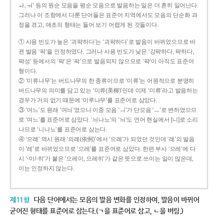
ㅘ, ㅝ’ 등의 원순 모음을 평순 모음으로 발음하는 일은 더 흔히 일어난다.
그러나 이 조항에서 다룬 단어들은 표준어 지역에서도 모음의 단순화 과
정을 겪고, 애초의 형태는 들어 보기 어렵게 된 것들이다.
① 사용 빈도가 높은 ‘괴퍅하다’는 ‘괴팍하다’로 발음이 바뀌었으므로 바
뀐 발음 ‘팍’을 인정하였다. 그러나 사용 빈도가 낮은 ‘강퍅하다, 퍅하다,
퍅성’ 등에서의 ‘퍅’은 ‘팍’으로 발음되지 않으므로 ‘퍅’이 아직도 표준어
형이다.
② ‘미류나무’는 버드나무의 한 종류이므로 ‘미류’는 어원적으로 분명히
버드나무의 의미를 담고 있는 ‘미류(美柳)’인데 이제 ‘미류’라고 발음하는
경우가 거의 없기 때문에 ‘미루나무’를 표준어로 삼았다.
③ ‘여느’도 원래 ‘여늬’였으나 이중 모음 ‘ㅢ’가 단모음 ‘ㅡ’로 변하였으므
로 ‘여느’를 표준어로 삼았다. ‘늬나노’의 ‘늬’도 언어 현실에서 [니]로 소리
나므로 ‘니나노’를 표준어로 삼는다.
④ ‘으례’ 역시 원래 ‘의례(依例)’에서 ‘으례’가 되었던 것인데 ‘례’의 발음
이 ‘레’로 바뀌었으므로 ‘으레’를 표준어로 삼았다. 한편 부사 ‘으레’에 다
시 ‘-이/-히’가 붙은 ‘으레이, 으레히’가 같은 뜻으로 쓰이는 일이 많은데,
이는 인정하지 않는다.
제11항
다음 단어에서는 모음의 발음 변화를 인정하여, 발음이 바뀌어
굳어진 형태를 표준어로 삼는다.(ㄱ을 표준어로 삼고, ㄴ을 버림.)