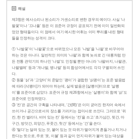
해설
제3항은 예사소리나 된소리가 거센소리로 변한 경우의 예이다. 사실 ‘나
팔꽃’이나 ‘끄나풀’ 등은 이 표준어 규정이 공표되기 전에 이미 일반화되
었던 형태들이다. 이 점에서 여기 예시한 어휘는 이미 뿌리를 내린 형태
들을 인정하는 성격이 크다.
① ‘나발꽃’이 ‘나팔꽃’으로 바뀌었으나 모든 ‘나발’을 ‘나팔’로 바꾸어야
하는 것은 아니다. 일반적인 의미의 ‘나팔’과 함께 놋쇠로 긴 대롱처럼 만
든 전통 관악기의 하나인 ‘나발’도 인정될 뿐만 아니라 ‘나팔바지, 나팔관,
나팔벌레’ 등과 ‘개나발, 병나발’ 등의 합성어에서도 각각 구별되어 쓰인
다.
② 동물 ‘삵’과 ‘고양이’의 준말인 ‘괭이’가 결합한 ‘삵괭이’는 표준 발음법
에 따라 [삭꽹이]가 되어야 하는데, 실제 발음은 [살쾡이]이므로 ‘살쾡
이’를 표준어로 삼았다. 표준어 규정 제26항에서는 ‘살쾡이’와 함께 ‘삵’도
표준어로 인정하였다.
③ ‘칸’은 공간의 구획을 나타내며, ‘간(間)’은 이미 굳어진 한자어 속에서
쓰이거나 공간으로서의 장소를 가리키는 접미사로 쓰인다. 그러므로 ‘위
칸, 한 칸 벌리다, 비어 있는 칸’ 등에서는 ‘칸’을 쓰고 ‘초가삼간, 뒷간, 마
구간, 방앗간, 외양간, 푸줏간, 헛간’ 등에서는 ‘간’을 쓴다.
④ ‘털다’는 달려 있는 것, 붙어 있는 것 따위가 떨어지게 흔들거나 치거나
한다는 뜻으로, 주로 ‘옷, 이불’ 등과 같이 먼지 따위가 붙어 있는 대상을