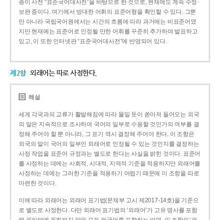
종이 사전 “표준국어대사전”을 바탕으로 한 것으로, 현재에도 계속 수정·
보완 중이다. 여기에서 방대한 어휘의 표준어형을 확인할 수 있다. 그뿐
만 아니라 국립국어원에서는 시간의 흐름에 따라 과거에는 비표준어였
지만 현재에는 표준어로 인정될 만한 어휘를 꾸준히 추가하여 발표하고
있고, 이 또한 인터넷판 “표준국어대사전”에 반영되어 있다.
제2항
외래어는 따로 사정한다.
해설
세계 각국과의 교류가 활발해짐에 따라 물밀 듯이 쏟아져 들어오는 외국
의 말은 지속적으로 조사하여 국어의 일부로 수용할 것인가의 여부를 결
정해 주어야 할 뿐 아니라, 그 표기 역시 결정해 주어야 한다. 이 조항은
외국의 말이 국어의 일부인 외래어로 인정될 수 있는 것인지를 결정하는
사정 작업을 표준어 규정과는 별도로 한다는 사실을 밝힌 것이다. 표준어
를 사정하는 데에는 사회적, 시대적, 지역적 기준을 적용하지만 외래어를
사정하는 데에는 그러한 기준을 적용하기 어렵기 때문에 이 조항을 따로
마련한 것이다.
이에 따라 외래어는 외래어 표기법(문체부 고시 제2017-14호)을 기준으
로 별도로 사정한다. 다만 외래어 표기법의 ‘외래어’가 고유 명사를 포함