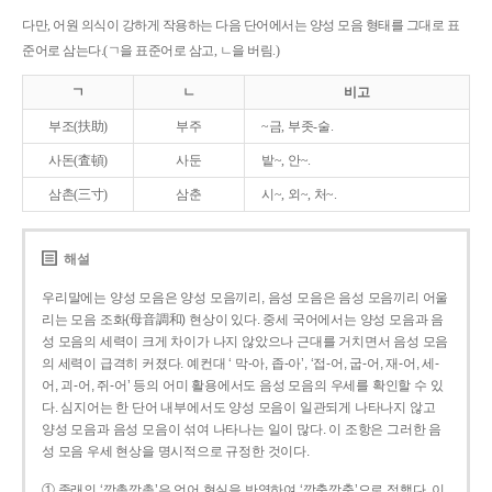
다만, 어원 의식이 강하게 작용하는 다음 단어에서는 양성 모음 형태를 그대로 표
준어로 삼는다.(ㄱ을 표준어로 삼고, ㄴ을 버림.)
ㄱ
ㄴ
비고
부조(扶助)
부주
~금, 부좃-술.
사돈(査頓)
사둔
밭~, 안~.
삼촌(三寸)
삼춘
시~, 외~, 처~.
해설
우리말에는 양성 모음은 양성 모음끼리, 음성 모음은 음성 모음끼리 어울
리는 모음 조화(母音調和) 현상이 있다. 중세 국어에서는 양성 모음과 음
성 모음의 세력이 크게 차이가 나지 않았으나 근대를 거치면서 음성 모음
의 세력이 급격히 커졌다. 예컨대 ‘ 막-아, 좁-아’, ‘접-어, 굽-어, 재-어, 세-
어, 괴-어, 쥐-어’ 등의 어미 활용에서도 음성 모음의 우세를 확인할 수 있
다. 심지어는 한 단어 내부에서도 양성 모음이 일관되게 나타나지 않고
양성 모음과 음성 모음이 섞여 나타나는 일이 많다. 이 조항은 그러한 음
성 모음 우세 현상을 명시적으로 규정한 것이다.
① 종래의 ‘깡총깡총’은 언어 현실을 반영하여 ‘깡충깡충’으로 정했다. 이