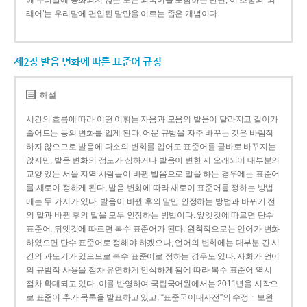
해 우리말에 동화되지 않은 모든 외국어를 포함하는 반면, 이 조항의 ‘외
래어’는 우리말에 편입된 말만을 이르는 좁은 개념이다.
제2장 발음 변화에 따른 표준어 규정
해설
시간의 흐름에 따라 어떤 어휘는 자음과 모음의 발음이 달라지고 길이가
줄어드는 등의 변화를 입게 된다. 어문 규범을 자주 바꾸는 것은 바람직
하지 않으므로 발음에 다소의 변화를 입어도 표준어를 곧바로 바꾸지는
않지만, 발음 변화의 정도가 심하거나 발음이 변한 지 오래되어 대부분의
교양 있는 서울 지역 사람들이 바뀐 발음으로 말을 하는 경우에는 표준어
를 새로이 정하게 된다. 발음 변화에 따라 새로이 표준어를 정하는 방법
에는 두 가지가 있다. 발음이 바뀐 후의 말만 인정하는 방법과 바뀌기 전
의 말과 바뀐 후의 말을 모두 인정하는 방법이다. 앞엣것에 따르면 단수
표준어, 뒤엣것에 따르면 복수 표준어가 된다. 원칙적으로는 언어가 변화
하였으면 단수 표준어로 정해야 하겠으나, 언어의 변화에는 대부분 긴 시
간의 과도기가 있으므로 복수 표준어로 정하는 경우도 있다. 사회가 언어
의 규범적 사용을 점차 유연하게 인식하게 됨에 따라 복수 표준어 역시
점차 확대되고 있다. 이를 반영하여 국립국어원에서는 2011년을 시작으
로 표준어 추가 목록을 발표하고 있고, “표준국어대사전”의 수정ㆍ보완