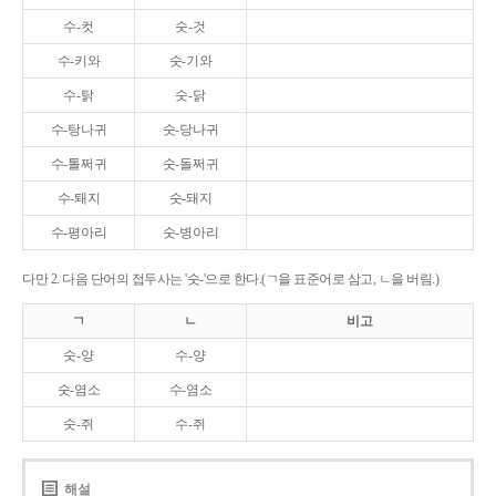
수-컷
숫-것
수-키와
숫-기와
수-탉
숫-닭
수-탕나귀
숫-당나귀
수-톨쩌귀
숫-돌쩌귀
수-퇘지
숫-돼지
수-평아리
숫-병아리
다만 2. 다음 단어의 접두사는 '숫-'으로 한다.(ㄱ을 표준어로 삼고, ㄴ을 버림.)
ㄱ
ㄴ
비고
숫-양
수-양
숫-염소
수-염소
숫-쥐
수-쥐
해설