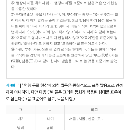
⑥ ‘뻗장다리’를 취하지 않고 ‘뻗정다리’를 표준어로 삼은 것은 언어 현실
을 수용한 것이다.
⑦ 금지(禁止)의 뜻을 나타내는 ‘앗아, 앗아라’는 빼앗는다는 원뜻과는 멀
어져서 단지 하지 말라는 뜻이 되었는데, 현실 발음에 따라 음성 모음 형
태를 취하여 ‘아서, 아서라’로 한 것이다. 어원 의식이 희박해졌으므로 어
법에 따라 ‘앗어, 앗어라’와 같이 적지 않고 ‘아서, 아서라’와 같이 적는다.
⑧ ‘오똑이’도 명사나 부사로 다 인정하지 않고 ‘오뚝이’만을 표준어로 정
하였다. ‘오똑하다’도 취하지 않고 ‘오뚝하다’를 표준어로 삼는다.
⑨ 다만, ‘부주, 사둔, 삼춘’은 널리 쓰이는 형태이나, 이들은 한자어 어원
을 의식하는 경향이 커서 음성 모음화를 인정하지 않고 ‘부조(扶助), 사돈
(査頓), 삼촌(三寸)’과 같이 한자어 발음을 그대로 쓴 것을 표준어로 삼았
다.
제9항
‘ㅣ’ 역행 동화 현상에 의한 발음은 원칙적으로 표준 발음으로 인정
하지 아니하되, 다만 다음 단어들은 그러한 동화가 적용된 형태를 표준어
로 삼는다.(ㄱ을 표준어로 삼고, ㄴ을 버림.)
ㄱ
ㄴ
비고
-내기
-나기
서울-, 시골-, 신출-, 풋-.
냄비
남비