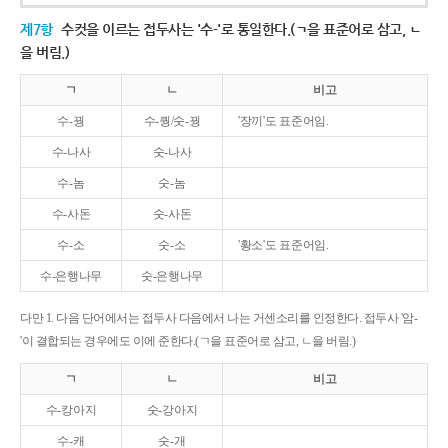
제7항
수컷을 이르는 접두사는 '수-'로 통일한다.(ㄱ을 표준어로 삼고, ㄴ
을 버림.)
ㄱ
ㄴ
비고
수-꿩
수-퀑/숫-꿩
'장끼'도 표준어임.
수-나사
숫-나사
수-놈
숫-놈
수-사돈
숫-사돈
수-소
숫-소
'황소'도 표준어임.
수-은행나무
숫-은행나무
다만 1. 다음 단어에서는 접두사 다음에서 나는 거센소리를 인정한다. 접두사 '암-
'이 결합되는 경우에도 이에 준한다.(ㄱ을 표준어로 삼고, ㄴ을 버림.)
ㄱ
ㄴ
비고
수-캉아지
숫-강아지
수-캐
숫-개