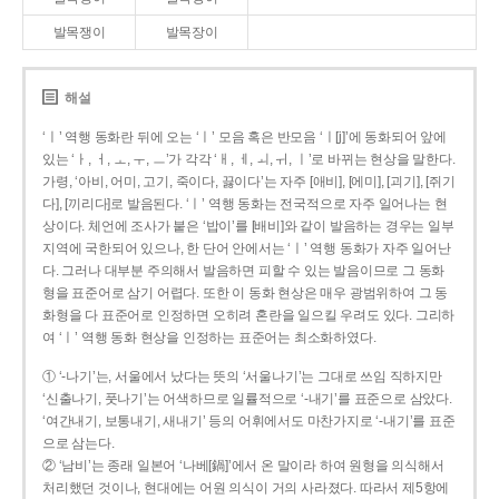
발목쟁이
발목장이
해설
‘ㅣ’ 역행 동화란 뒤에 오는 ‘ㅣ’ 모음 혹은 반모음 ‘ㅣ[j]’에 동화되어 앞에
있는 ‘ㅏ, ㅓ, ㅗ, ㅜ, ㅡ’가 각각 ‘ㅐ, ㅔ, ㅚ, ㅟ, ㅣ’로 바뀌는 현상을 말한다.
가령, ‘아비, 어미, 고기, 죽이다, 끓이다’는 자주 [애비], [에미], [괴기], [쥐기
다], [끼리다]로 발음된다. ‘ㅣ’ 역행 동화는 전국적으로 자주 일어나는 현
상이다. 체언에 조사가 붙은 ‘밥이’를 [배비]와 같이 발음하는 경우는 일부
지역에 국한되어 있으나, 한 단어 안에서는 ‘ㅣ’ 역행 동화가 자주 일어난
다. 그러나 대부분 주의해서 발음하면 피할 수 있는 발음이므로 그 동화
형을 표준어로 삼기 어렵다. 또한 이 동화 현상은 매우 광범위하여 그 동
화형을 다 표준어로 인정하면 오히려 혼란을 일으킬 우려도 있다. 그리하
여 ‘ㅣ’ 역행 동화 현상을 인정하는 표준어는 최소화하였다.
① ‘-나기’는, 서울에서 났다는 뜻의 ‘서울나기’는 그대로 쓰임 직하지만
‘신출나기, 풋나기’는 어색하므로 일률적으로 ‘-내기’를 표준으로 삼았다.
‘여간내기, 보통내기, 새내기’ 등의 어휘에서도 마찬가지로 ‘-내기’를 표준
으로 삼는다.
② ‘남비’는 종래 일본어 ‘나베[鍋]’에서 온 말이라 하여 원형을 의식해서
처리했던 것이나, 현대에는 어원 의식이 거의 사라졌다. 따라서 제5항에