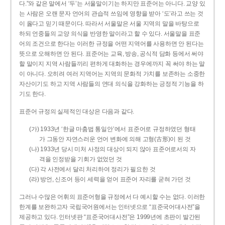
다.”와 같은 말에서 ‘두’는 서울말이기는 하지만 표준어는 아니다. 교양 있
는 사람은 오랜 문자 언어의 관습적 쓰임에 영향을 받아 ‘도’라고 쓰는 것
이 옳다고 믿기 때문이다. 따라서 서울말은 서울 지역의 말을 바탕으로
하되 언중들의 교양 의식을 반영한 말이라고 할 수 있다. 서울말을 표준
어의 조건으로 한다는 이러한 규정을 어떤 지역어를 사용하면 안 된다는
뜻으로 오해하면 안 된다. 표준어는 교육, 방송, 공식적 담화 등에서 써야
할 말이지 지역 사람들끼리 편하게 대화하는 경우에까지 꼭 써야 하는 말
이 아니다. 오히려 여러 지역어는 지역의 문화적 가치를 보존하는 소중한
자산이기도 하고 지역 사람들의 연대 의식을 강화하는 긍정적 기능을 하
기도 한다.
표준어 규정의 실제적인 대상은 다음과 같다.
(가) 1933년 ‘한글 마춤법 통일안’에서 표준어로 규정하였던 형태
가 그동안 자연스러운 언어 변화에 의해 고형(古形)이 된 것
(나) 1933년 당시 미처 사정의 대상이 되지 않아 표준어로서의 자
격을 인정받을 기회가 없었던 것
(다) 각 사전에서 달리 처리하여 정리가 필요한 것
(라) 방언, 신조어 등이 세력을 얻어 표준어 자리를 굳혀 가던 것
그러나 수많은 어휘의 표준어형을 규정에서 다 예시할 수는 없다. 이러한
한계를 보완하고자 국립국어원에서는 인터넷으로 “표준국어대사전”을
제공하고 있다. 인터넷판 “표준국어대사전”은 1999년에 초판이 발간된