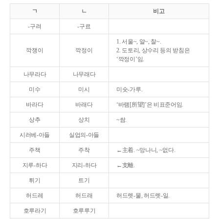
ㄱ
ㄴ
비고
-구려
-구료
1. 서울~, 알~, 찰~.
깍쟁이
깍정이
2. 도토리, 상수리 등의 받침은
‘깍정이’임.
나무라다
나무래다
미수
미시
미숫-가루.
바라다
바래다
‘바램[所望]’은 비표준어임.
상추
상치
~쌈.
시러베-아들
실업의-아들
주책
주착
←主着. ~망나니, ~없다.
지루-하다
지리-하다
←支離.
튀기
트기
허드레
허드래
허드렛-물, 허드렛-일.
호루라기
호루루기