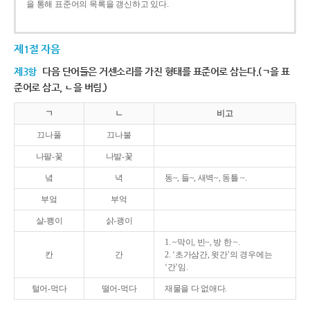
을 통해 표준어의 목록을 갱신하고 있다.
제1절 자음
제3항
다음 단어들은 거센소리를 가진 형태를 표준어로 삼는다.(ㄱ을 표
준어로 삼고, ㄴ을 버림.)
ㄱ
ㄴ
비고
끄나풀
끄나불
나팔-꽃
나발-꽃
녘
녁
동~, 들~, 새벽~, 동틀 ~.
부엌
부억
살-쾡이
삵-괭이
1. ~막이, 빈~, 방 한 ~.
칸
간
2. ‘초가삼간, 윗간’의 경우에는
‘간’임.
털어-먹다
떨어-먹다
재물을 다 없애다.