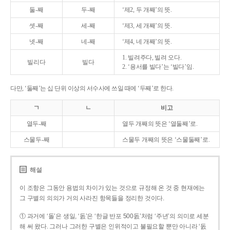
둘-째
두-째
‘제2, 두 개째’의 뜻.
셋-째
세-째
‘제3, 세 개째’의 뜻.
넷-째
네-째
‘제4, 네 개째’의 뜻.
1. 빌려주다, 빌려 오다.
빌리다
빌다
2. ‘용서를 빌다’는 ‘빌다’임.
다만, ‘둘째’는 십 단위 이상의 서수사에 쓰일 때에 ‘두째’로 한다.
ㄱ
ㄴ
비고
열두-째
열두 개째의 뜻은 ‘열둘째’로.
스물두-째
스물두 개째의 뜻은 ‘스물둘째’로.
해설
이 조항은 그동안 용법의 차이가 있는 것으로 규정해 온 것 중 현재에는
그 구별의 의의가 거의 사라진 항목들을 정리한 것이다.
① 과거에 ‘돌’은 생일, ‘돐’은 ‘한글 반포 500돐’처럼 ‘주년’의 의미로 세분
해 써 왔다. 그러나 그러한 구별은 인위적이고 불필요할 뿐만 아니라 ‘돐