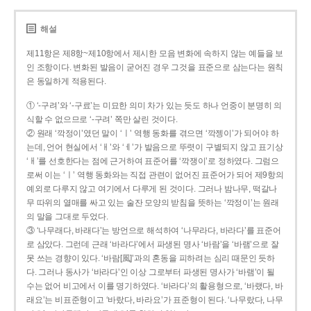
해설
제11항은 제8항~제10항에서 제시한 모음 변화에 속하지 않는 예들을 보
인 조항이다. 변화된 발음이 굳어진 경우 그것을 표준으로 삼는다는 원칙
은 동일하게 적용된다.
① ‘-구려’와 ‘-구료’는 미묘한 의미 차가 있는 듯도 하나 언중이 분명히 의
식할 수 없으므로 ‘-구려’ 쪽만 살린 것이다.
② 원래 ‘깍정이’였던 말이 ‘ㅣ’ 역행 동화를 겪으면 ‘깍젱이’가 되어야 하
는데, 언어 현실에서 ‘ㅐ’와 ‘ㅔ’가 발음으로 뚜렷이 구별되지 않고 표기상
‘ㅐ’를 선호한다는 점에 근거하여 표준어를 ‘깍쟁이’로 정하였다. 그럼으
로써 이는 ‘ㅣ’ 역행 동화와는 직접 관련이 없어진 표준어가 되어 제9항의
예외로 다루지 않고 여기에서 다루게 된 것이다. 그러나 밤나무, 떡갈나
무 따위의 열매를 싸고 있는 술잔 모양의 받침을 뜻하는 ‘깍정이’는 원래
의 말을 그대로 두었다.
③ ‘나무래다, 바래다’는 방언으로 해석하여 ‘나무라다, 바라다’를 표준어
로 삼았다. 그런데 근래 ‘바라다’에서 파생된 명사 ‘바람’을 ‘바램’으로 잘
못 쓰는 경향이 있다. ‘바람[風]’과의 혼동을 피하려는 심리 때문인 듯하
다. 그러나 동사가 ‘바라다’인 이상 그로부터 파생된 명사가 ‘바램’이 될
수는 없어 비고에서 이를 명기하였다. ‘바라다’의 활용형으로, ‘바랬다, 바
래요’는 비표준형이고 ‘바랐다, 바라요’가 표준형이 된다. ‘나무랐다, 나무