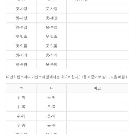
윗-사랑
웃-사랑
윗-세장
웃-세장
윗-수염
웃-수염
윗-입술
웃-입술
윗-잇몸
웃-잇몸
윗-자리
웃-자리
윗-중방
웃-중방
다만 1. 된소리나 거센소리 앞에서는 ‘위-’로 한다.(ㄱ을 표준어로 삼고, ㄴ을 버림.)
ㄱ
ㄴ
비고
위-짝
웃-짝
위-쪽
웃-쪽
위-채
웃-채
위-층
웃-층