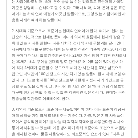
는 사람이라도 비어, 속어, 은어 등을 쓸 수는 있으므로 표준어의 사회적
기준은 상당히 느슨하다고 할 수 있다. 그러나 비어, 속어, 은어 등은 표준
어이기는 하되 언어 예절에 어긋난 말들이므로, 교양 있는 사람이라면 사
용을 자제하여야 하는 말들이다.
2. 시대적 기준으로서, 표준어는 현대의 언어여야 한다. 여기서 ‘현대’는
단순히 시간적으로 현재란 뜻이 아니라 역사적 흐름에서 현재와 같은 구
획에 있는 시대를 말한다. 다른 사회적, 경제적 시대 구분과는 달리 언어
사용에서 현대를 구분하는 데에는 뚜렷한 객관적 기준이 없다. 20세기 초
의 구어가 현대의 말로 간주되곤 하나, 21세기가 상당히 진행된 현재로서
는 20세기 초의 구어를 현대의 말로 간주하기에 어려움이 있다. 한 시대
에 최대 4세대가 공존할 수 있으므로 세대 간 시간 차를 30년 남짓으로
잡으면 넉넉잡아 100년 정도의 시간 차가 있는 말들이 한 시대에 쓰일 수
있다. 그러므로 현대를 100년 전으로부터 현재 시점까지의 기간으로 규
정할 수도 있을 것이다. 그러나 이러한 시간 인식은 ‘현대’ 개념의 모호함
때문에 편의상 행할 수 있는 것일 뿐 객관적인 것은 아니다. ‘현대’는 국어
언중들의 직관으로 이해하여야 한다.
3. 지역적 기준으로서, 표준어는 서울말이어야 한다. 이는 표준어의 공용
어적 성격을 가장 크게 드러내 주는 기준이다. 가령, 많은 지역 사람들이
모여서 공식적인 이야기를 나눌 때 각자의 지역어를 사용한다면 의사소
통이 어려워질 수 있는데, 이를 방지하기 위해 표준어의 조건으로 서울말
을 제시한 것이다. 물론 서울말이라도 비표준적인 요소가 있다. “나두 간