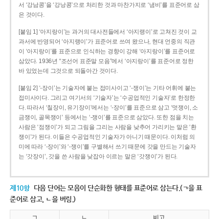
서 ‘강남콩’을 ‘강낭콩’으로 처리한 것과 마찬가지로 ‘냄비’를 표준어로 삼
은 것이다.
[붙임 1] ‘아지랑이’는 과거의 대사전들에서 ‘아지랭이’로 고쳐진 것이 교
과서에 반영되어 ‘아지랭이’가 표준어로 쓰여 왔으나, 현대 언중의 직관
이 ‘아지랑이’를 표준으로 인식하는 경향이 강해 ‘아지랑이’를 표준어로
삼았다. 1936년 “조선어 표준말 모음”에서 ‘아지랑이’를 표준어로 정한
바 있었는데 그것으로 되돌아간 것이다.
[붙임 2] ‘-장이’는 기술자에 붙는 접미사이고 ‘-쟁이’는 기타 어휘에 붙는
접미사이다. 그리고 여기서의 ‘기술자’는 ‘수공업적인 기술자’로 한정한
다. 따라서 ‘칠장이, 유기장이’에서는 ‘-장이’를 표준으로 삼고 ‘멋쟁이, 소
금쟁이, 골목쟁이’ 등에서는 ‘-쟁이’를 표준으로 삼았다. 또한 점을 치는
사람은 ‘점쟁이’가 되고 그림을 그리는 사람을 낮추어 가리키는 말은 ‘환
쟁이’가 된다. 이들은 수공업적인 기술자가 아니기 때문이다. 이처럼 의
미에 따라 ‘-장이’와 ‘-쟁이’를 구별해서 쓰기 때문에 갓을 만드는 기술자
는 ‘갓장이’, 갓을 쓴 사람을 낮잡아 이르는 말은 ‘갓쟁이’가 된다.
제10항
다음 단어는 모음이 단순화한 형태를 표준어로 삼는다.(ㄱ을 표
준어로 삼고, ㄴ을 버림.)
ㄱ
ㄴ
비고