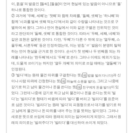
이, 돐을’의 발음인 [돌씨], [돌쓸]이 언어 현실에 있는 발음이 아니므로 ‘돌’
하나로 통합한 것이다.
② 과거에 ‘두째, 세째’는 ‘첫째’와 함께 차례를, ‘둘째, 셋째’는 ‘하나째’와
함께 ‘사과를 벌써 셋째 먹는다’에서와 같이 수량을 나타내는 것으로 구
별하여 써 왔다. 그러나 언어 현실에서 이와 같은 구별은 인위적인 것이
라고 판단되어 ‘둘째, 셋째’로 통합한 것이다. 따라서 ‘두째, 세째, 네째’와
같은 표현은 잘못된 것이다. 다만, ‘두째’가 다른 수 뒤에 오는 ‘열두째, 스
물두째, 서른두째’ 등은 인정하였는데, 이는 받침 ‘ㄹ’ 발음이 분명히 탈락
하는 언어 현실을 근거로 한 것이다. 순서가 첫 번째나 두 번째쯤 되는 차
례를 나타내는 ‘한두째’에서도 ‘두째’로 쓴다. 그러나 이에도 예외가 있는
데, 드물게 쓰이기는 하지만 ‘열두 개째’의 의미로 쓰일 때에는 ‘열둘째’가
인정된다.
③ ‘빌다’에는 원래 물건 따위를 구걸한다는 뜻
과 신
(
밥을 빌러 다니다)
예
이나 사람 따위에 간청한다는 뜻
, 그리고 나중에
(
하늘에 소원을 빌다)
예
갚기로 하고 남의 물건이나 돈을 쓴다는 뜻
이 있
(
친구에게 돈을 빌다)
예
었다. 그런데 나중에 갚기로 하고 남의 물건이나 돈을 쓴다는 뜻의 ‘빌
다’는 ‘빌리다’로 형태가 바뀜에 따라 ‘빌다’를 버리고 ‘빌리다’를 표준어
로 삼은 것이다. ‘빌리다’는 원래 ‘빌다’의 피동형으로서 대가를 받기로 하
고 남에게 물건이나 돈 따위를 내어 주는 것을 뜻하는 말이었다. 그러나
새로운 뜻으로 쓰임에 따라 원래의 의미는 잃어버리게 되었다. 그래서 원
래의 의미로는 ‘빌려주다’가 ‘빌리다’를 대신하여 쓰이게 되었다.