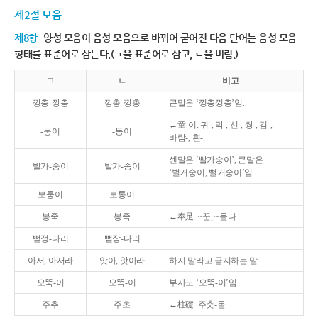
제2절 모음
제8항
양성 모음이 음성 모음으로 바뀌어 굳어진 다음 단어는 음성 모음
형태를 표준어로 삼는다.(ㄱ을 표준어로 삼고, ㄴ을 버림.)
ㄱ
ㄴ
비고
깡충-깡충
깡총-깡총
큰말은 ‘껑충껑충’임.
←童-이. 귀-, 막-, 선-, 쌍-, 검-,
-둥이
-동이
바람-, 흰-.
센말은 ‘빨가숭이’, 큰말은
발가-숭이
발가-송이
‘벌거숭이, 뻘거숭이’임.
보퉁이
보통이
봉죽
봉족
←奉足. ~꾼, ~들다.
뻗정-다리
뻗장-다리
아서, 아서라
앗아, 앗아라
하지 말라고 금지하는 말.
오뚝-이
오똑-이
부사도 ‘오뚝-이’임.
주추
주초
←柱礎. 주춧-돌.