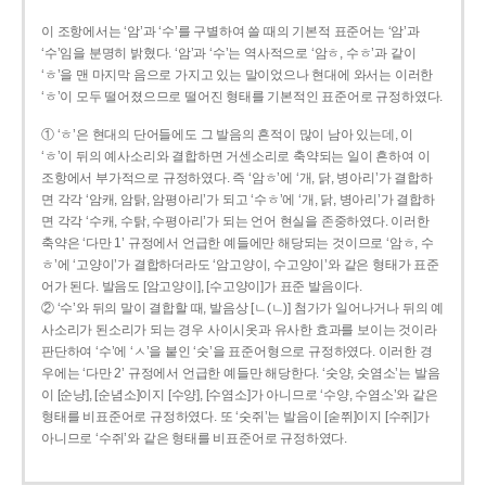
이 조항에서는 ‘암’과 ‘수’를 구별하여 쓸 때의 기본적 표준어는 ‘암’과
‘수’임을 분명히 밝혔다. ‘암’과 ‘수’는 역사적으로 ‘암ㅎ, 수ㅎ’과 같이
‘ㅎ’을 맨 마지막 음으로 가지고 있는 말이었으나 현대에 와서는 이러한
‘ㅎ’이 모두 떨어졌으므로 떨어진 형태를 기본적인 표준어로 규정하였다.
① ‘ㅎ’은 현대의 단어들에도 그 발음의 흔적이 많이 남아 있는데, 이
‘ㅎ’이 뒤의 예사소리와 결합하면 거센소리로 축약되는 일이 흔하여 이
조항에서 부가적으로 규정하였다. 즉 ‘암ㅎ’에 ‘개, 닭, 병아리’가 결합하
면 각각 ‘암캐, 암탉, 암평아리’가 되고 ‘수ㅎ’에 ‘개, 닭, 병아리’가 결합하
면 각각 ‘수캐, 수탉, 수평아리’가 되는 언어 현실을 존중하였다. 이러한
축약은 ‘다만 1’ 규정에서 언급한 예들에만 해당되는 것이므로 ‘암ㅎ, 수
ㅎ’에 ‘고양이’가 결합하더라도 ‘암고양이, 수고양이’와 같은 형태가 표준
어가 된다. 발음도 [암고양이], [수고양이]가 표준 발음이다.
② ‘수’와 뒤의 말이 결합할 때, 발음상 [ㄴ(ㄴ)] 첨가가 일어나거나 뒤의 예
사소리가 된소리가 되는 경우 사이시옷과 유사한 효과를 보이는 것이라
판단하여 ‘수’에 ‘ㅅ’을 붙인 ‘숫’을 표준어형으로 규정하였다. 이러한 경
우에는 ‘다만 2’ 규정에서 언급한 예들만 해당한다. ‘숫양, 숫염소’는 발음
이 [순냥], [순념소]이지 [수양], [수염소]가 아니므로 ‘수양, 수염소’와 같은
형태를 비표준어로 규정하였다. 또 ‘숫쥐’는 발음이 [숟쮜]이지 [수쥐]가
아니므로 ‘수쥐’와 같은 형태를 비표준어로 규정하였다.