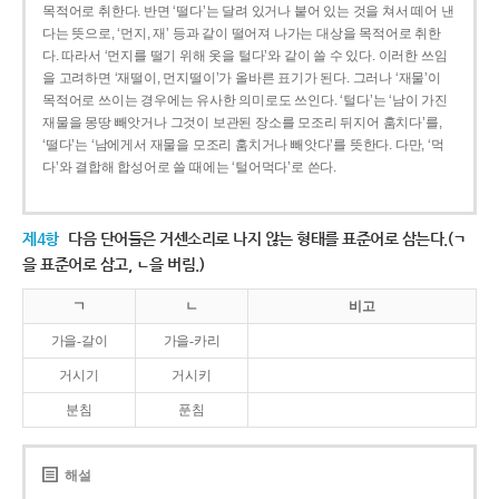
목적어로 취한다. 반면 ‘떨다’는 달려 있거나 붙어 있는 것을 쳐서 떼어 낸
다는 뜻으로, ‘먼지, 재’ 등과 같이 떨어져 나가는 대상을 목적어로 취한
다. 따라서 ‘먼지를 떨기 위해 옷을 털다’와 같이 쓸 수 있다. 이러한 쓰임
을 고려하면 ‘재떨이, 먼지떨이’가 올바른 표기가 된다. 그러나 ‘재물’이
목적어로 쓰이는 경우에는 유사한 의미로도 쓰인다. ‘털다’는 ‘남이 가진
재물을 몽땅 빼앗거나 그것이 보관된 장소를 모조리 뒤지어 훔치다’를,
‘떨다’는 ‘남에게서 재물을 모조리 훔치거나 빼앗다’를 뜻한다. 다만, ‘먹
다’와 결합해 합성어로 쓸 때에는 ‘털어먹다’로 쓴다.
제4항
다음 단어들은 거센소리로 나지 않는 형태를 표준어로 삼는다.(ㄱ
을 표준어로 삼고, ㄴ을 버림.)
ㄱ
ㄴ
비고
가을-갈이
가을-카리
거시기
거시키
분침
푼침
해설