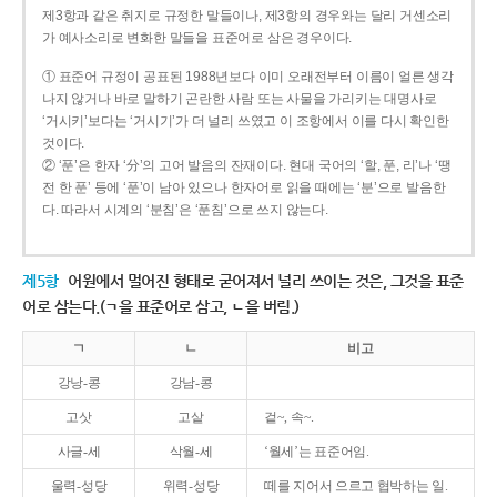
제3항과 같은 취지로 규정한 말들이나, 제3항의 경우와는 달리 거센소리
가 예사소리로 변화한 말들을 표준어로 삼은 경우이다.
① 표준어 규정이 공표된 1988년보다 이미 오래전부터 이름이 얼른 생각
나지 않거나 바로 말하기 곤란한 사람 또는 사물을 가리키는 대명사로
‘거시키’보다는 ‘거시기’가 더 널리 쓰였고 이 조항에서 이를 다시 확인한
것이다.
② ‘푼’은 한자 ‘分’의 고어 발음의 잔재이다. 현대 국어의 ‘할, 푼, 리’나 ‘땡
전 한 푼’ 등에 ‘푼’이 남아 있으나 한자어로 읽을 때에는 ‘분’으로 발음한
다. 따라서 시계의 ‘분침’은 ‘푼침’으로 쓰지 않는다.
제5항
어원에서 멀어진 형태로 굳어져서 널리 쓰이는 것은, 그것을 표준
어로 삼는다.(ㄱ을 표준어로 삼고, ㄴ을 버림.)
ㄱ
ㄴ
비고
강낭-콩
강남-콩
고삿
고샅
겉~, 속~.
사글-세
삭월-세
‘월세’는 표준어임.
울력-성당
위력-성당
떼를 지어서 으르고 협박하는 일.