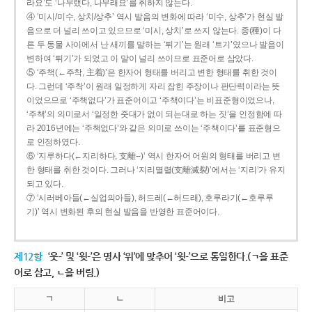
라요’도 ‘나무랬다, 나무래요’를 취하지 않는다.
④ ‘미시/미수, 상치/상추’ 역시 발음의 변화에 따라 ‘미수, 상추’가 현실 발
음으로 더 널리 쓰이고 있으므로 ‘미시, 상치’로 쓰지 않는다. 종(種)이 다
른 두 동물 사이에서 난 새끼를 말하는 ‘튀기’는 원래 ‘트기’였으나 발음이
변하여 ‘튀기’가 되었고 이 말이 널리 쓰이므로 표준어로 삼았다.
⑤ ‘주책(←주착, 主着)’은 한자어 형태를 버리고 변한 형태를 취한 것이
다. 그런데 ‘주착’이 원래 일정하게 자리 잡힌 주장이나 판단력이라는 뜻
이었으므로 ‘주책없다’가 표준어이고 ‘주책이다’는 비표준형이었으나,
‘주책’의 의미로서 ‘일정한 줏대가 없이 되는대로 하는 짓’을 인정함에 따
라 2016년에는 ‘주책없다’와 같은 의미로 쓰이는 ‘주책이다’를 표준형으
로 인정하였다.
⑥ ‘지루하다(←지리하다, 支離--)’ 역시 한자어 어원의 형태를 버리고 변
한 형태를 취한 것이다. 그러나 ‘지리멸렬(支離滅裂)’에서는 ‘지리’가 유지
되고 있다.
⑦ ‘시러베아들(←실업의아들), 허드레(←허드래), 호루라기(←호루루
기)’ 역시 변화된 후의 현실 발음을 반영한 표준어이다.
제12항
‘웃-’ 및 ‘윗-’은 명사 ‘위’에 맞추어 ‘윗-’으로 통일한다.(ㄱ을 표준
어로 삼고, ㄴ을 버림.)
ㄱ
ㄴ
비고