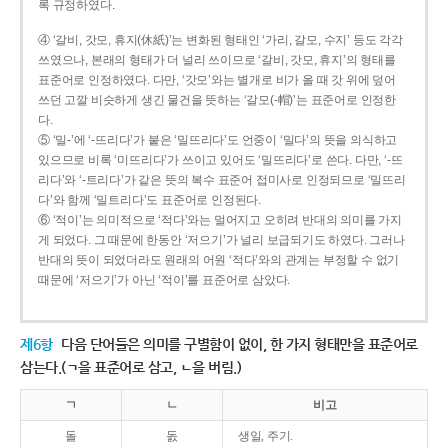
록 규정하였다.
④ ‘갈비, 갓모, 휴지(休紙)’는 변화된 형태인 ‘가리, 갈모, 수지’ 등도 각각
쓰였으나, 본래의 형태가 더 널리 쓰이므로 ‘갈비, 갓모, 휴지’의 형태를
표준어로 인정하였다. 다만, ‘갓모’와는 별개로 비가 올 때 갓 위에 덮어
쓰던 고깔 비슷하게 생긴 물건을 뜻하는 ‘갈모(-帽)’는 표준어로 인정한
다.
⑤ ‘밀-’에 ‘-뜨리다’가 붙은 ‘밀뜨리다’도 언중이 ‘밀다’의 뜻을 의식하고
있으므로 비록 ‘미뜨리다’가 쓰이고 있어도 ‘밀뜨리다’로 쓴다. 다만, ‘-뜨
리다’와 ‘-트리다’가 같은 뜻의 복수 표준어 접미사로 인정되므로 ‘밀뜨리
다’와 함께 ‘밀트리다’도 표준어로 인정된다.
⑥ ‘적이’는 의미적으로 ‘적다’와는 멀어지고 오히려 반대의 의미를 가지
게 되었다. 그 때문에 한동안 ‘저으기’가 널리 보급되기도 하였다. 그러나
반대의 뜻이 되었더라도 원래의 어원 ‘적다’와의 관계는 부정할 수 없기
때문에 ‘저으기’가 아닌 ‘적이’를 표준어로 삼았다.
제6항
다음 단어들은 의미를 구별함이 없이, 한 가지 형태만을 표준어로
삼는다.(ㄱ을 표준어로 삼고, ㄴ을 버림.)
ㄱ
ㄴ
비고
돌
돐
생일, 주기.