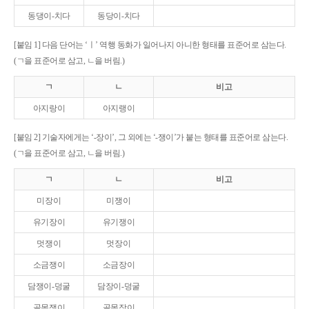
동댕이-치다
동당이-치다
[붙임 1] 다음 단어는 ‘ㅣ’ 역행 동화가 일어나지 아니한 형태를 표준어로 삼는다.
(ㄱ을 표준어로 삼고, ㄴ을 버림.)
ㄱ
ㄴ
비고
아지랑이
아지랭이
[붙임 2] 기술자에게는 ‘-장이’, 그 외에는 ‘-쟁이’가 붙는 형태를 표준어로 삼는다.
(ㄱ을 표준어로 삼고, ㄴ을 버림.)
ㄱ
ㄴ
비고
미장이
미쟁이
유기장이
유기쟁이
멋쟁이
멋장이
소금쟁이
소금장이
담쟁이-덩굴
담장이-덩굴
골목쟁이
골목장이