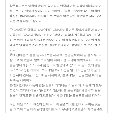
학문적으로는 어원이 밝혀져 있더라도 언중의 어원 의식이 약해져서 어
원으로부터 멀어진 형태가 널리 쓰이면 그 말을 표준어로 삼고, 어원에
충실한 형태이더라도 현실적으로 쓰이지 않는 말은 표준어로 삼지 않겠
다는 것을 다룬 조항이다.
① ‘강낭콩’은 중국의 ‘강남(江南)’ 지방에서 들여온 콩이기 때문에 붙여진
이름인데, ‘강남’의 형태가 변하여 ‘강낭’이 되었다. 제9항의 ‘남비’가 ‘냄
비’로 변한 것과 마찬가지로 언중이 이미 어원을 인식하지 않고 변한 형
태대로 발음하는 언어 현실을 그대로 반영하여 ‘강낭콩’으로 쓰게 한 것
이다.
② 예전에는 ‘지붕을 일 때에 쓰는 새끼’와 ‘좁은 골목이나 길’을 모두 ‘고
샅’으로 써 왔는데, 앞의 뜻의 말에 대해 어원 의식이 희박해져서 조사가
붙은 형태가 [고사시/고사슬] 등으로 발음되고 있으므로 앞의 뜻의 말을
‘고삿’으로 정한 것이다. ‘속고삿’은 초가지붕을 일 때 이엉을 얹기 전에
지붕 위에 건너질러 잡아매는 새끼이고, ‘겉고삿’은 이엉을 얹은 위에 걸
쳐 매는 새끼이다.
③ ‘월세(月貰)’와 뜻이 같은 말로서 과거에는 ‘삭월세’와 ‘사글세’가 모두
쓰였다. 그러나 ‘삭월세’를 한자어 ‘朔月貰’로 보는 것은 ‘사글세’의 음을
단순히 한자로 흉내 낸 것으로 보아 ‘사글세’만을 표준으로 삼은 것이다.
다만, 어원 의식이 여전히 남아 있어 어원을 의식한 형태가 쓰이는 것들
은 그 짝이 되는 비어원적인 형태보다 더 우선적으로 표준어 자격을 주도