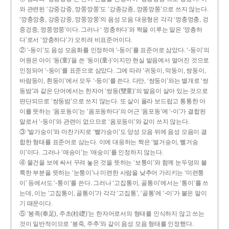
와 관련된 ‘강중강중, 깡쭝깡쭝’도 ‘강종강종, 깡쫑깡쫑’으로 쓰지 않는다.
‘깡충깡충, 강중강중, 깡쭝깡쭝’의 음성 모음 대응형은 각각 ‘껑충껑충, 겅
중겅중, 껑쭝껑쭝’이다. 그러나 ‘ 껑충하다’와 짝을 이루는 말은 ‘깡총하
다’로서 ‘깡충하다’가 오히려 비표준어이다.
② ‘-동이’도 음성 모음화를 인정하여 ‘-둥이’를 표준어로 삼았다. ‘-둥이’의
어원은 아이 ‘동(童)’을 쓴 ‘동이(童-)’이지만 현실 발음에서 멀어진 것으로
인정되어 ‘-둥이’를 표준으로 삼았다. 그에 따라 ‘귀둥이, 막둥이, 쌍둥이,
바람둥이, 흰둥이’에서 모두 ‘-둥이’를 쓴다. 다만, ‘쌍둥이’와는 별개로 ‘쌍
동밤’과 같은 단어에서는 한자어 ‘쌍동(雙童)’의 발음이 살아 있는 것으로
판단되므로 ‘쌍둥밤’으로 쓰지 않는다. 또 살이 올라 보드랍고 통통한 아
이를 뜻하는 ‘옴포동이’는 ‘옴포동하다’의 어근 ‘옴포동’에 ‘-이’가 결합된
말로서 ‘-둥이’와 관련이 없으므로 ‘옴포둥이’와 같이 쓰지 않는다.
③ ‘발가숭이’와 마찬가지로 ‘빨가숭이’도 양성 모음 뒤에 음성 모음이 결
합한 형태를 표준어로 삼는다. 이에 대응하는 짝은 ‘벌거숭이, 뻘거숭
이’이다. 그러나 ‘애송이’는 ‘애숭이’를 인정하지 않는다.
④ 물건을 보에 싸서 꾸려 놓은 것을 뜻하는 ‘보퉁이’와 함께 눈두덩의 불
룩한 부분을 뜻하는 ‘눈퉁이’나 미련한 사람을 낮추어 가리키는 ‘미련퉁
이’ 등에서도 ‘-퉁이’를 쓴다. 그러나 ‘고집통이, 골통이’에서는 ‘통이’를 쓰
는데, 이는 ‘고집통이, 골통이’가 각각 ‘고집통’, ‘골통’에 ‘-이’가 붙은 말이
기 때문이다.
⑤ ‘봉족(奉足), 주초(柱礎)’는 한자어로서의 형태를 인식하지 않고 쓰는
것이 일반적이므로 ‘봉죽, 주추’와 같이 음성 모음 형태를 인정했다.