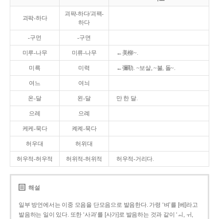
괴퍅-하다/괴팩-
괴팍-하다
하다
-구먼
-구면
미루-나무
미류-나무
←美柳~.
미륵
미력
←彌勒. ~보살, ~불, 돌~.
여느
여늬
온-달
왼-달
만 한 달.
으레
으례
케케-묵다
켸켸-묵다
허우대
허위대
허우적-허우적
허위적-허위적
허우적-거리다.
해설
일부 방언에서는 이중 모음을 단모음으로 발음한다. 가령 ‘벼’를 [베]라고
발음하는 일이 있다. 또한 ‘사과’를 [사가]로 발음하는 것과 같이 ‘ㅚ, ㅟ,