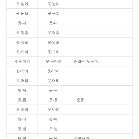
윗-넓이
웃-넓이
윗-눈썹
웃-눈썹
윗-니
웃-니
윗-당줄
웃-당줄
윗-덧줄
웃-덧줄
윗-도리
웃-도리
윗-동아리
웃-동아리
준말은 ‘윗동’임.
윗-막이
웃-막이
윗-머리
웃-머리
윗-목
웃-목
윗-몸
웃-몸
~ 운동.
윗-바람
웃-바람
윗-배
웃-배
윗-벌
웃-벌
윗-변
웃-변
수학 용어.