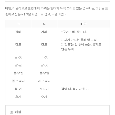
다만, 어원적으로 원형에 더 가까운 형태가 아직 쓰이고 있는 경우에는, 그것을 표
준어로 삼는다.(ㄱ을 표준어로 삼고, ㄴ을 버림.)
ㄱ
ㄴ
비고
갈비
가리
~구이, ~찜, 갈빗-대.
1. 사기 만드는 물레 밑 고리.
갓모
갈모
2. '갈모'는 갓 위에 쓰는, 유지로
만든 우비.
굴-젓
구-젓
말-곁
말-겻
물-수란
물-수랄
밀-뜨리다
미-뜨리다
적-이
저으기
적이-나, 적이나-하면.
휴지
수지
해설