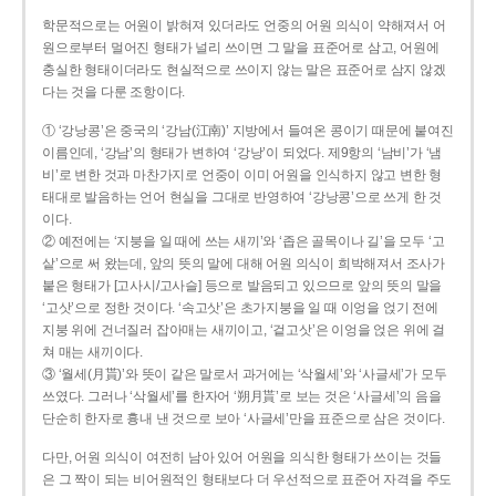
학문적으로는 어원이 밝혀져 있더라도 언중의 어원 의식이 약해져서 어
원으로부터 멀어진 형태가 널리 쓰이면 그 말을 표준어로 삼고, 어원에
충실한 형태이더라도 현실적으로 쓰이지 않는 말은 표준어로 삼지 않겠
다는 것을 다룬 조항이다.
① ‘강낭콩’은 중국의 ‘강남(江南)’ 지방에서 들여온 콩이기 때문에 붙여진
이름인데, ‘강남’의 형태가 변하여 ‘강낭’이 되었다. 제9항의 ‘남비’가 ‘냄
비’로 변한 것과 마찬가지로 언중이 이미 어원을 인식하지 않고 변한 형
태대로 발음하는 언어 현실을 그대로 반영하여 ‘강낭콩’으로 쓰게 한 것
이다.
② 예전에는 ‘지붕을 일 때에 쓰는 새끼’와 ‘좁은 골목이나 길’을 모두 ‘고
샅’으로 써 왔는데, 앞의 뜻의 말에 대해 어원 의식이 희박해져서 조사가
붙은 형태가 [고사시/고사슬] 등으로 발음되고 있으므로 앞의 뜻의 말을
‘고삿’으로 정한 것이다. ‘속고삿’은 초가지붕을 일 때 이엉을 얹기 전에
지붕 위에 건너질러 잡아매는 새끼이고, ‘겉고삿’은 이엉을 얹은 위에 걸
쳐 매는 새끼이다.
③ ‘월세(月貰)’와 뜻이 같은 말로서 과거에는 ‘삭월세’와 ‘사글세’가 모두
쓰였다. 그러나 ‘삭월세’를 한자어 ‘朔月貰’로 보는 것은 ‘사글세’의 음을
단순히 한자로 흉내 낸 것으로 보아 ‘사글세’만을 표준으로 삼은 것이다.
다만, 어원 의식이 여전히 남아 있어 어원을 의식한 형태가 쓰이는 것들
은 그 짝이 되는 비어원적인 형태보다 더 우선적으로 표준어 자격을 주도