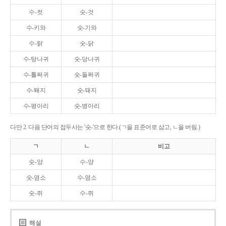
수-컷
숫-것
수-키와
숫-기와
수-탉
숫-닭
수-탕나귀
숫-당나귀
수-톨쩌귀
숫-돌쩌귀
수-퇘지
숫-돼지
수-평아리
숫-병아리
다만 2. 다음 단어의 접두사는 '숫-'으로 한다.(ㄱ을 표준어로 삼고, ㄴ을 버림.)
ㄱ
ㄴ
비고
숫-양
수-양
숫-염소
수-염소
숫-쥐
수-쥐
해설