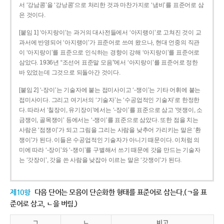
서 ‘강남콩’을 ‘강낭콩’으로 처리한 것과 마찬가지로 ‘냄비’를 표준어로 삼
은 것이다.
[붙임 1] ‘아지랑이’는 과거의 대사전들에서 ‘아지랭이’로 고쳐진 것이 교
과서에 반영되어 ‘아지랭이’가 표준어로 쓰여 왔으나, 현대 언중의 직관
이 ‘아지랑이’를 표준으로 인식하는 경향이 강해 ‘아지랑이’를 표준어로
삼았다. 1936년 “조선어 표준말 모음”에서 ‘아지랑이’를 표준어로 정한
바 있었는데 그것으로 되돌아간 것이다.
[붙임 2] ‘-장이’는 기술자에 붙는 접미사이고 ‘-쟁이’는 기타 어휘에 붙는
접미사이다. 그리고 여기서의 ‘기술자’는 ‘수공업적인 기술자’로 한정한
다. 따라서 ‘칠장이, 유기장이’에서는 ‘-장이’를 표준으로 삼고 ‘멋쟁이, 소
금쟁이, 골목쟁이’ 등에서는 ‘-쟁이’를 표준으로 삼았다. 또한 점을 치는
사람은 ‘점쟁이’가 되고 그림을 그리는 사람을 낮추어 가리키는 말은 ‘환
쟁이’가 된다. 이들은 수공업적인 기술자가 아니기 때문이다. 이처럼 의
미에 따라 ‘-장이’와 ‘-쟁이’를 구별해서 쓰기 때문에 갓을 만드는 기술자
는 ‘갓장이’, 갓을 쓴 사람을 낮잡아 이르는 말은 ‘갓쟁이’가 된다.
제10항
다음 단어는 모음이 단순화한 형태를 표준어로 삼는다.(ㄱ을 표
준어로 삼고, ㄴ을 버림.)
ㄱ
ㄴ
비고