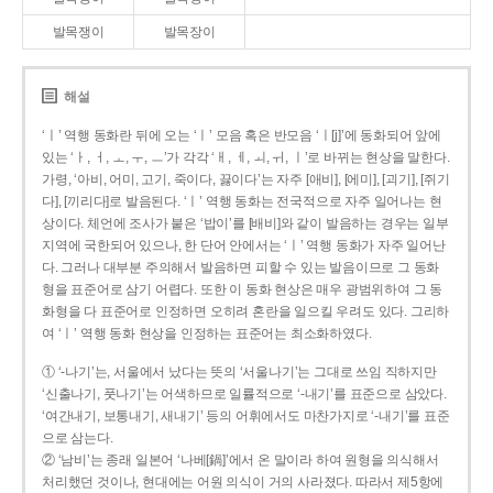
발목쟁이
발목장이
해설
‘ㅣ’ 역행 동화란 뒤에 오는 ‘ㅣ’ 모음 혹은 반모음 ‘ㅣ[j]’에 동화되어 앞에
있는 ‘ㅏ, ㅓ, ㅗ, ㅜ, ㅡ’가 각각 ‘ㅐ, ㅔ, ㅚ, ㅟ, ㅣ’로 바뀌는 현상을 말한다.
가령, ‘아비, 어미, 고기, 죽이다, 끓이다’는 자주 [애비], [에미], [괴기], [쥐기
다], [끼리다]로 발음된다. ‘ㅣ’ 역행 동화는 전국적으로 자주 일어나는 현
상이다. 체언에 조사가 붙은 ‘밥이’를 [배비]와 같이 발음하는 경우는 일부
지역에 국한되어 있으나, 한 단어 안에서는 ‘ㅣ’ 역행 동화가 자주 일어난
다. 그러나 대부분 주의해서 발음하면 피할 수 있는 발음이므로 그 동화
형을 표준어로 삼기 어렵다. 또한 이 동화 현상은 매우 광범위하여 그 동
화형을 다 표준어로 인정하면 오히려 혼란을 일으킬 우려도 있다. 그리하
여 ‘ㅣ’ 역행 동화 현상을 인정하는 표준어는 최소화하였다.
① ‘-나기’는, 서울에서 났다는 뜻의 ‘서울나기’는 그대로 쓰임 직하지만
‘신출나기, 풋나기’는 어색하므로 일률적으로 ‘-내기’를 표준으로 삼았다.
‘여간내기, 보통내기, 새내기’ 등의 어휘에서도 마찬가지로 ‘-내기’를 표준
으로 삼는다.
② ‘남비’는 종래 일본어 ‘나베[鍋]’에서 온 말이라 하여 원형을 의식해서
처리했던 것이나, 현대에는 어원 의식이 거의 사라졌다. 따라서 제5항에