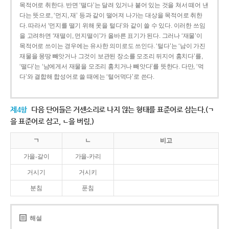
목적어로 취한다. 반면 ‘떨다’는 달려 있거나 붙어 있는 것을 쳐서 떼어 낸
다는 뜻으로, ‘먼지, 재’ 등과 같이 떨어져 나가는 대상을 목적어로 취한
다. 따라서 ‘먼지를 떨기 위해 옷을 털다’와 같이 쓸 수 있다. 이러한 쓰임
을 고려하면 ‘재떨이, 먼지떨이’가 올바른 표기가 된다. 그러나 ‘재물’이
목적어로 쓰이는 경우에는 유사한 의미로도 쓰인다. ‘털다’는 ‘남이 가진
재물을 몽땅 빼앗거나 그것이 보관된 장소를 모조리 뒤지어 훔치다’를,
‘떨다’는 ‘남에게서 재물을 모조리 훔치거나 빼앗다’를 뜻한다. 다만, ‘먹
다’와 결합해 합성어로 쓸 때에는 ‘털어먹다’로 쓴다.
제4항
다음 단어들은 거센소리로 나지 않는 형태를 표준어로 삼는다.(ㄱ
을 표준어로 삼고, ㄴ을 버림.)
ㄱ
ㄴ
비고
가을-갈이
가을-카리
거시기
거시키
분침
푼침
해설