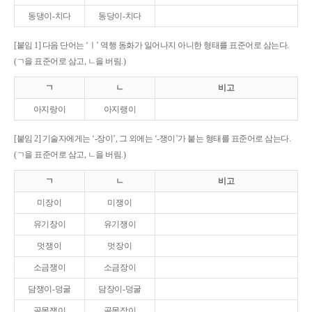
동댕이-치다
동당이-치다
[붙임 1] 다음 단어는 ‘ㅣ’ 역행 동화가 일어나지 아니한 형태를 표준어로 삼는다.
(ㄱ을 표준어로 삼고, ㄴ을 버림.)
ㄱ
ㄴ
비고
아지랑이
아지랭이
[붙임 2] 기술자에게는 ‘-장이’, 그 외에는 ‘-쟁이’가 붙는 형태를 표준어로 삼는다.
(ㄱ을 표준어로 삼고, ㄴ을 버림.)
ㄱ
ㄴ
비고
미장이
미쟁이
유기장이
유기쟁이
멋쟁이
멋장이
소금쟁이
소금장이
담쟁이-덩굴
담장이-덩굴
골목쟁이
골목장이