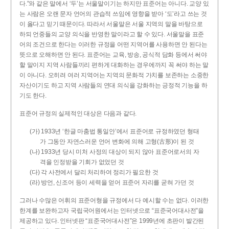
다.”와 같은 말에서 ‘두’는 서울말이기는 하지만 표준어는 아니다. 교양 있
는 사람은 오랜 문자 언어의 관습적 쓰임에 영향을 받아 ‘도’라고 쓰는 것
이 옳다고 믿기 때문이다. 따라서 서울말은 서울 지역의 말을 바탕으로
하되 언중들의 교양 의식을 반영한 말이라고 할 수 있다. 서울말을 표준
어의 조건으로 한다는 이러한 규정을 어떤 지역어를 사용하면 안 된다는
뜻으로 오해하면 안 된다. 표준어는 교육, 방송, 공식적 담화 등에서 써야
할 말이지 지역 사람들끼리 편하게 대화하는 경우에까지 꼭 써야 하는 말
이 아니다. 오히려 여러 지역어는 지역의 문화적 가치를 보존하는 소중한
자산이기도 하고 지역 사람들의 연대 의식을 강화하는 긍정적 기능을 하
기도 한다.
표준어 규정의 실제적인 대상은 다음과 같다.
(가) 1933년 ‘한글 마춤법 통일안’에서 표준어로 규정하였던 형태
가 그동안 자연스러운 언어 변화에 의해 고형(古形)이 된 것
(나) 1933년 당시 미처 사정의 대상이 되지 않아 표준어로서의 자
격을 인정받을 기회가 없었던 것
(다) 각 사전에서 달리 처리하여 정리가 필요한 것
(라) 방언, 신조어 등이 세력을 얻어 표준어 자리를 굳혀 가던 것
그러나 수많은 어휘의 표준어형을 규정에서 다 예시할 수는 없다. 이러한
한계를 보완하고자 국립국어원에서는 인터넷으로 “표준국어대사전”을
제공하고 있다. 인터넷판 “표준국어대사전”은 1999년에 초판이 발간된