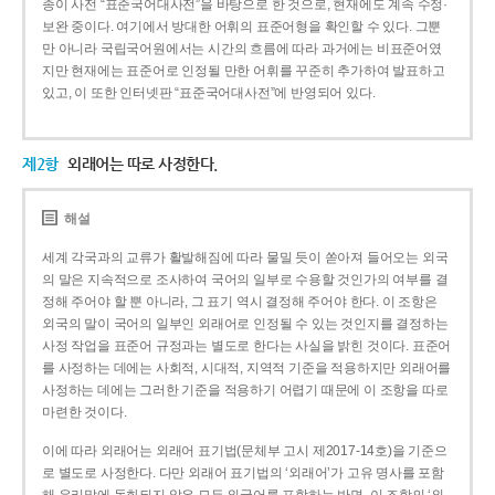
종이 사전 “표준국어대사전”을 바탕으로 한 것으로, 현재에도 계속 수정·
보완 중이다. 여기에서 방대한 어휘의 표준어형을 확인할 수 있다. 그뿐
만 아니라 국립국어원에서는 시간의 흐름에 따라 과거에는 비표준어였
지만 현재에는 표준어로 인정될 만한 어휘를 꾸준히 추가하여 발표하고
있고, 이 또한 인터넷판 “표준국어대사전”에 반영되어 있다.
제2항
외래어는 따로 사정한다.
해설
세계 각국과의 교류가 활발해짐에 따라 물밀 듯이 쏟아져 들어오는 외국
의 말은 지속적으로 조사하여 국어의 일부로 수용할 것인가의 여부를 결
정해 주어야 할 뿐 아니라, 그 표기 역시 결정해 주어야 한다. 이 조항은
외국의 말이 국어의 일부인 외래어로 인정될 수 있는 것인지를 결정하는
사정 작업을 표준어 규정과는 별도로 한다는 사실을 밝힌 것이다. 표준어
를 사정하는 데에는 사회적, 시대적, 지역적 기준을 적용하지만 외래어를
사정하는 데에는 그러한 기준을 적용하기 어렵기 때문에 이 조항을 따로
마련한 것이다.
이에 따라 외래어는 외래어 표기법(문체부 고시 제2017-14호)을 기준으
로 별도로 사정한다. 다만 외래어 표기법의 ‘외래어’가 고유 명사를 포함