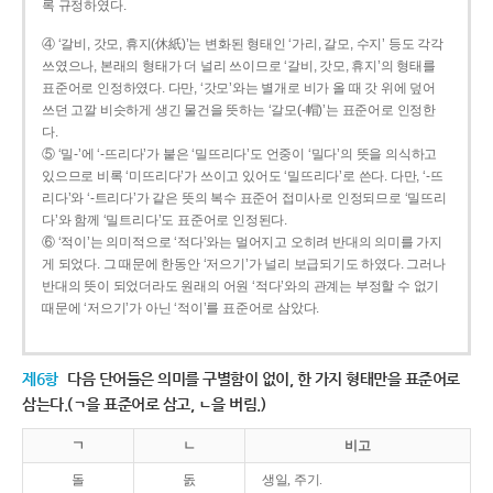
록 규정하였다.
④ ‘갈비, 갓모, 휴지(休紙)’는 변화된 형태인 ‘가리, 갈모, 수지’ 등도 각각
쓰였으나, 본래의 형태가 더 널리 쓰이므로 ‘갈비, 갓모, 휴지’의 형태를
표준어로 인정하였다. 다만, ‘갓모’와는 별개로 비가 올 때 갓 위에 덮어
쓰던 고깔 비슷하게 생긴 물건을 뜻하는 ‘갈모(-帽)’는 표준어로 인정한
다.
⑤ ‘밀-’에 ‘-뜨리다’가 붙은 ‘밀뜨리다’도 언중이 ‘밀다’의 뜻을 의식하고
있으므로 비록 ‘미뜨리다’가 쓰이고 있어도 ‘밀뜨리다’로 쓴다. 다만, ‘-뜨
리다’와 ‘-트리다’가 같은 뜻의 복수 표준어 접미사로 인정되므로 ‘밀뜨리
다’와 함께 ‘밀트리다’도 표준어로 인정된다.
⑥ ‘적이’는 의미적으로 ‘적다’와는 멀어지고 오히려 반대의 의미를 가지
게 되었다. 그 때문에 한동안 ‘저으기’가 널리 보급되기도 하였다. 그러나
반대의 뜻이 되었더라도 원래의 어원 ‘적다’와의 관계는 부정할 수 없기
때문에 ‘저으기’가 아닌 ‘적이’를 표준어로 삼았다.
제6항
다음 단어들은 의미를 구별함이 없이, 한 가지 형태만을 표준어로
삼는다.(ㄱ을 표준어로 삼고, ㄴ을 버림.)
ㄱ
ㄴ
비고
돌
돐
생일, 주기.