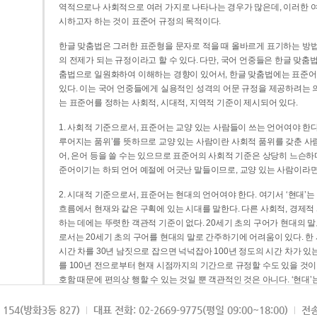
역적으로나 사회적으로 여러 가지로 나타나는 경우가 많은데, 이러한 여
시하고자 하는 것이 표준어 규정의 목적이다.
한글 맞춤법은 그러한 표준형을 문자로 적을 때 올바르게 표기하는 방법
의 전제가 되는 규정이라고 할 수 있다. 다만, 국어 언중들은 한글 맞춤
춤법으로 일원화하여 이해하는 경향이 있어서, 한글 맞춤법에는 표준어
있다. 이는 국어 언중들에게 실용적인 성격의 어문 규정을 제공하려는 
는 표준어를 정하는 사회적, 시대적, 지역적 기준이 제시되어 있다.
1. 사회적 기준으로서, 표준어는 교양 있는 사람들이 쓰는 언어여야 한다
루어지는 품위’를 뜻하므로 교양 있는 사람이란 사회적 품위를 갖춘 사람
어, 은어 등을 쓸 수는 있으므로 표준어의 사회적 기준은 상당히 느슨하다고
준어이기는 하되 언어 예절에 어긋난 말들이므로, 교양 있는 사람이라면
2. 시대적 기준으로서, 표준어는 현대의 언어여야 한다. 여기서 ‘현대
흐름에서 현재와 같은 구획에 있는 시대를 말한다. 다른 사회적, 경제적
하는 데에는 뚜렷한 객관적 기준이 없다. 20세기 초의 구어가 현대의 말
로서는 20세기 초의 구어를 현대의 말로 간주하기에 어려움이 있다. 한
시간 차를 30년 남짓으로 잡으면 넉넉잡아 100년 정도의 시간 차가 있
를 100년 전으로부터 현재 시점까지의 기간으로 규정할 수도 있을 것이다
호함 때문에 편의상 행할 수 있는 것일 뿐 객관적인 것은 아니다. ‘현대
3. 지역적 기준으로서, 표준어는 서울말이어야 한다. 이는 표준어의 공
154(방화3동 827)
대표 전화: 02-2669-9775(평일 09:00~18:00)
전송