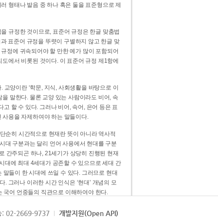
러 형태나 발음 중 하나 혹은 둘을 표준형으로 제
을 규정한 것이므로, 표준어 규정은 한글 맞춤법
법과 표준어 규정을 뚜렷이 구별하지 않고 한글 맞
 규정에 귀속되어야 할 만한 예가 많이 포함되어
의도에서 비롯된 것이다. 이 표준어 규정 제1항에
. 교양이란 ‘학문, 지식, 사회생활을 바탕으로 이
을 말한다. 물론 교양 있는 사람이라도 비어, 속
 할 수 있다. 그러나 비어, 속어, 은어 등은 표
 사용을 자제하여야 하는 말들이다.
’는 단순히 시간적으로 현재란 뜻이 아니라 역사적
 시대 구분과는 달리 언어 사용에서 현대를 구분
로 간주되곤 하나, 21세기가 상당히 진행된 현재
 시대에 최대 4세대가 공존할 수 있으므로 세대 간
는 말들이 한 시대에 쓰일 수 있다. 그러므로 현대
. 그러나 이러한 시간 인식은 ‘현대’ 개념의 모
’는 국어 언중들의 직관으로 이해하여야 한다.
용어적 성격을 가장 크게 드러내 주는 기준이다.
: 02-2669-9737
개발지원(Open API)