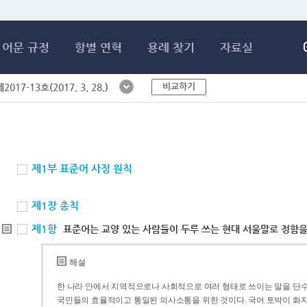
메인콘텐츠 바로가기
어문 규정
항별 연혁
용례 찾기
자료실
비교하기
017-13호(2017. 3. 28.)
제1부 표준어 사정 원칙
제1장 총칙
제1항
표준어는 교양 있는 사람들이 두루 쓰는 현대 서울말로 정함을
해설
한 나라 안에서 지역적으로나 사회적으로 여러 형태로 쓰이는 말을 단수
국민들의 효율적이고 통일된 의사소통을 위한 것이다. 국어 토박이 화자