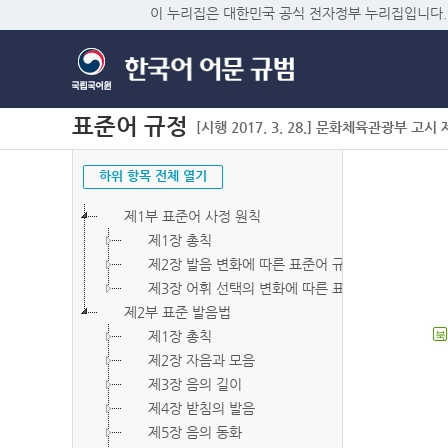
이 누리집은 대한민국 공식 전자정부 누리집입니다.
표준어 규정
[시행 2017. 3. 28.] 문화체육관광부 고시 제2
하위 항목 전체 열기
제1부 표준어 사정 원칙
제1장 총칙
제2장 발음 변화에 따른 표준어 규정
제3장 어휘 선택의 변화에 따른 표준어 규정
제2부 표준 발음법
제1장 총칙
북
제2장 자음과 모음
제3장 음의 길이
제4장 받침의 발음
제5장 음의 동화