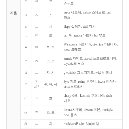
r
ㄹ
르
슈누르
serce 세르체, srebro 스레브로, pas
자음
s
ㅅ
스
파스
ś
ㅡ
시
ślepy 실레피, dziś 지시
t
ㅌ
트
tam 탐, matka 마트카, but 부트
Warszawa 바르샤바, piwnica 피브니차,
w
ㅂ
브, 프
krew 크레프
zamek 자메크, zbrodnia 즈브로드니아,
z
ㅈ
즈, 스
wywóz 비부스
ź
ㅡ
지, 시
gwoździk 그보지지크, więź 비엥시
ㅈ,
żyto 지토, różny 루주니, łyżka 위슈카,
ż
주, 슈, 시
시*
straż 스트라시
chory 호리, kuchnia 쿠흐니아, dach
ch
ㅎ
흐
다흐
dziura 지우라, dzwon 즈본, mosiądz
dz
ㅈ
즈, 츠
모시옹츠
dź
ㅡ
치
niedźwiedź 니에치비에치