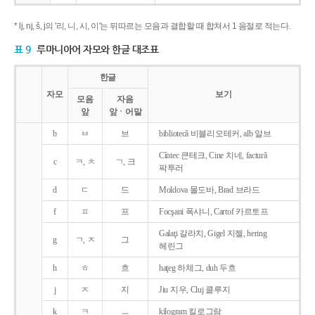
* lj, nj, š, j의 '리, 니, 시, 이'는 뒤따르는 모음과 결합할 때 합쳐서 1 음절로 적는다.
표 9
루마니아어 자모와 한글 대조표
한글
자모
보기
모음
자음
앞
앞ㆍ어말
b
ㅂ
브
bibliotecǎ 비블리오테커, alb 알브
Cîntec 큰테크, Cine 치네, facturǎ
c
ㅋ, ㅊ
ㄱ, 크
팍투러
d
ㄷ
드
Moldova 몰도바, Brad 브라드
f
ㅍ
프
Focşani 폭샤니, Cartof 카르토프
Galaţi 갈라치, Gigel 지젤, hering
g
ㄱ, ㅈ
그
헤린그
h
ㅎ
흐
haţeg 하체그, duh 두흐
j
ㅈ
지
Jiu 지우, Cluj 클루지
k
ㅋ
ㅡ
kilogram 킬로그람