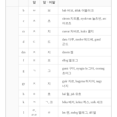
앞
앞ㆍ어말
b
ㅂ
브
bab 버브, ablak 어블러크
citrom 치트롬, nyolcvan 뇰츠번, arc
c
ㅊ
츠
어르츠
cs
ㅊ
치
csavar 처버르, kulcs 쿨치
daru 더루, medve 메드베, gond
d
ㄷ
드
곤드
dzs
ㅈ
지
dzsem 젬
f
ㅍ
프
elfog 엘포그
gumi 구미, nyugta 뉴그터, csomag
g
ㄱ
그
초머그
gyár 자르, hagyma 허지머, nagy
gy
ㅈ
지
너지
h
ㅎ
흐
hal 헐, juh 유흐
k
ㅋ
ㄱ, 크
béka 베커, keksz 켁스, szék 세크
ㄹ,
l
ㄹ
len 렌, meleg 멜레그, dél 델
ㄹㄹ