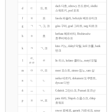
dach 다흐, zdrowy 즈드로비, słodki
d
ㄷ
드, 트
스워트키, pod 포트
f
ㅍ
프
fasola 파솔라, befsztyk 베프슈티크
g
ㄱ
ㄱ, 그, 크
góra 구라, grad 그라트, targ 타르크
herbata 헤르바타, Hrubieszów
h
ㅎ
흐
흐루비에슈프
kino 키노, daktyl 닥틸, król 크룰, bank
k
ㅋ
ㄱ, 크
반크
ㄹ,
l
ㄹ
lis 리스, kolano 콜라노, motyl 모틸
ㄹㄹ
m
ㅁ
ㅁ, 므
most 모스트, zimno 짐노, sam 삼
nerka 네르카, dokument 도쿠멘트,
n
ㄴ
ㄴ
dywan 디반
ń
ㅡ
ㄴ
Gdańsk 그단스크, Poznań 포즈난
para 파라, Słupsk 스웁스크, chłop
p
ㅍ
ㅂ, 프
흐워프
rower 로베르, garnek 가르네크, sznur