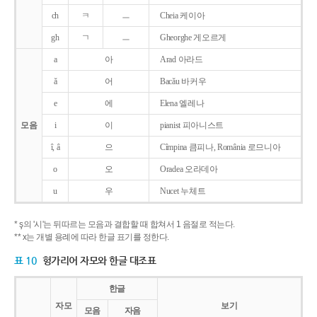
ch
ㅋ
ㅡ
Cheia 케이아
gh
ㄱ
ㅡ
Gheorghe 게오르게
a
아
Arad 아라드
ǎ
어
Bacǎu 바커우
e
에
Elena 엘레나
모음
i
이
pianist 피아니스트
î, â
으
Cîmpina 큼피나, România 로므니아
o
오
Oradea 오라데아
u
우
Nucet 누체트
* ş의 '시'는 뒤따르는 모음과 결합할 때 합쳐서 1 음절로 적는다.
** x는 개별 용례에 따라 한글 표기를 정한다.
표 10
헝가리어 자모와 한글 대조표
한글
자모
보기
모음
자음