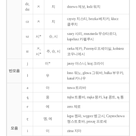
dż,
ㅈ
치
drzewo 제보, łodż 워치
drz
czysty 치스티, beczka 베치카, klucz
cz
ㅊ
치
클루치
szary 샤리, musztarda 무슈타르다,
sz
시*
슈, 시
kapelusz 카펠루시
ㅈ,
rzeka 제카, Przemyśl 프셰미실, kołnierz
rz
주, 슈, 시
시*
코우니에시
j
이*
jasny 야스니, kraj 크라이
반모음
łono 워노, głowa 그워바, bułka 부우카,
ł
우
kanał 카나우
a
아
trawa 트라바
ą̨
옹
trąba 트롱바, mąka 몽카, kąt 콩트, tą 통
e
에
zero 제로
kępa 켕파, węgorz 벵고시, Częstochowa
ę
엥, 에
쳉스토호바, proszę 프로셰
모음
i
이
zima 지마