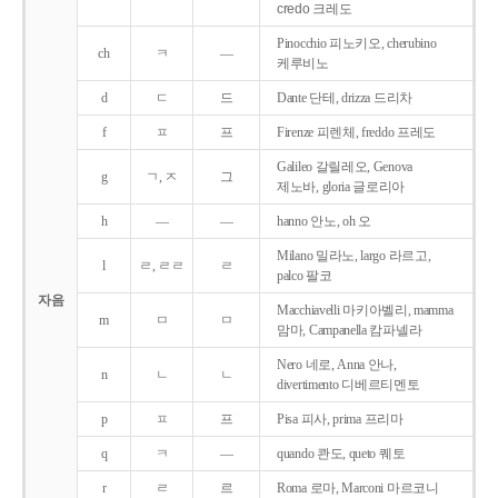
credo 크레도
Pinocchio 피노키오, cherubino
ch
ㅋ
―
케루비노
d
ㄷ
드
Dante 단테, drizza 드리차
f
ㅍ
프
Firenze 피렌체, freddo 프레도
Galileo 갈릴레오, Genova
g
ㄱ, ㅈ
그
제노바, gloria 글로리아
h
―
―
hanno 안노, oh 오
Milano 밀라노, largo 라르고,
l
ㄹ, ㄹㄹ
ㄹ
palco 팔코
자음
Macchiavelli 마키아벨리, mamma
m
ㅁ
ㅁ
맘마, Campanella 캄파넬라
Nero 네로, Anna 안나,
n
ㄴ
ㄴ
divertimento 디베르티멘토
p
ㅍ
프
Pisa 피사, prima 프리마
q
ㅋ
―
quando 콴도, queto 퀘토
r
ㄹ
르
Roma 로마, Marconi 마르코니