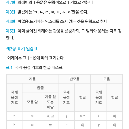
제2항
외래어의 1 음운은 원칙적으로 1 기호로 적는다.
제3항
받침에는 ‘ㄱ, ㄴ, ㄹ, ㅁ, ㅂ, ㅅ, ㅇ’만을 쓴다.
제4항
파열음 표기에는 된소리를 쓰지 않는 것을 원칙으로 한다.
제5항
이미 굳어진 외래어는 관용을 존중하되, 그 범위와 용례는 따로 정
한다.
제2장 표기 일람표
외래어는 표 1~19에 따라 표기한다.
표 1
국제 음성 기호와 한글 대조표
자음
반모음
모음
한글
국제
국제
국제
자음 앞
음성
음성
한글
음성
한글
모음 앞
또는
기호
기호
기호
어말
p
ㅍ
ㅂ, 프
j
이*
i
이
b
ㅂ
브
ɥ
위
y
위