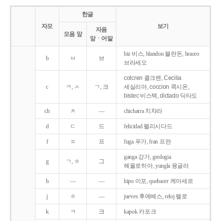
한글
자모
보기
자음
모음 앞
앞ㆍ어말
biz 비스, blandon 블란돈, braceo
b
ㅂ
브
브라세오
colcren 콜크렌, Cecilia
c
ㅋ, ㅅ
ㄱ, 크
세실리아, coccion 콕시온,
bistec 비스텍, dictado 딕타도
ch
ㅊ
―
chicharra 치차라
d
ㄷ
드
felicidad 펠리시다드
f
ㅍ
프
fuga 푸가, fran 프란
ganga 강가, geologia
g
ㄱ, ㅎ
그
헤올로히아, yungla 융글라
h
―
―
hipo 이포, quehacer 케아세르
j
ㅎ
―
jueves 후에베스, reloj 렐로
k
ㅋ
크
kapok 카포크