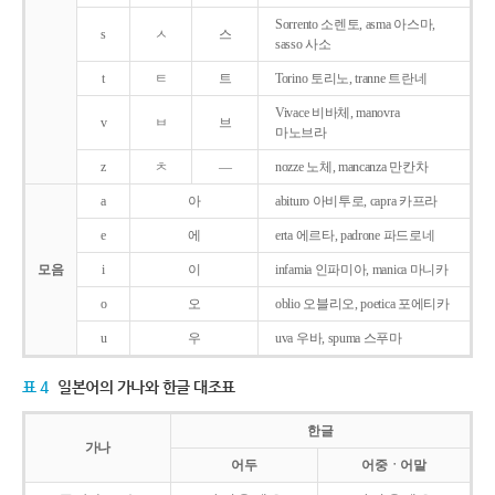
Sorrento 소렌토, asma 아스마,
s
ㅅ
스
sasso 사소
t
ㅌ
트
Torino 토리노, tranne 트란네
Vivace 비바체, manovra
v
ㅂ
브
마노브라
z
ㅊ
―
nozze 노체, mancanza 만칸차
a
아
abituro 아비투로, capra 카프라
e
에
erta 에르타, padrone 파드로네
모음
i
이
infamia 인파미아, manica 마니카
o
오
oblio 오블리오, poetica 포에티카
u
우
uva 우바, spuma 스푸마
표 4
일본어의 가나와 한글 대조표
한글
가나
어두
어중ㆍ어말