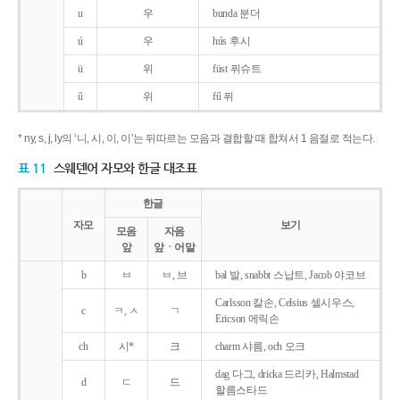
u
우
bunda 분더
ú
우
hús 후시
ü
위
füst 퓌슈트
ű
위
fű 퓌
* ny, s, j, ly의 ‘니, 시, 이, 이’는 뒤따르는 모음과 결합할 때 합쳐서 1 음절로 적는다.
표 11
스웨덴어 자모와 한글 대조표
한글
자모
보기
모음
자음
앞
앞ㆍ어말
b
ㅂ
ㅂ, 브
bal 발, snabbt 스납트, Jacob 야코브
Carlsson 칼손, Celsius 셀시우스,
c
ㅋ, ㅅ
ㄱ
Ericson 에릭손
ch
시*
크
charm 샤름, och 오크
dag 다그, dricka 드리카, Halmstad
d
ㄷ
드
할름스타드