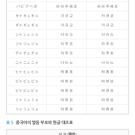
パ ピ プ ペ ポ
파 피 푸 페 포
파 피 푸 페 포
キャ キュ キョ
갸 규 교
캬 큐 쿄
ギャ ギュ ギョ
갸 규 교
갸 규 교
シャ シュ ショ
샤 슈 쇼
샤 슈 쇼
ジャ ジュ ジョ
자 주 조
자 주 조
チャ チュ チョ
자 주 조
차 추 초
ニャ ニュ ニョ
냐 뉴 뇨
냐 뉴 뇨
ヒャ ヒュ ヒョ
햐 휴 효
햐 휴 효
ビャ ビュ ビョ
뱌 뷰 뵤
뱌 뷰 뵤
ピャ ピュ ピョ
퍄 퓨 표
퍄 퓨 표
ミャ ミュ ミョ
먀 뮤 묘
먀 뮤 묘
リャ リュ リョ
랴 류 료
랴 류 료
표 5
중국어의 발음 부호와 한글 대조표
성 모 (聲母)