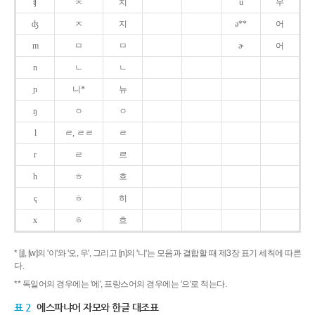
ʧ
ㅊ
치
u
우
ʤ
ㅈ
지
ə**
어
m
ㅁ
ㅁ
ɚ
어
n
ㄴ
ㄴ
ɲ
니*
뉴
ŋ
ㅇ
ㅇ
l
ㄹ, ㄹㄹ
ㄹ
r
ㄹ
르
h
ㅎ
흐
ç
ㅎ
히
x
ㅎ
흐
* [j], [w]의 '이'와 '오, 우', 그리고 [ɲ]의 '니'는 모음과 결합할 때 제3장 표기 세칙에 따른
다.
** 독일어의 경우에는 '에', 프랑스어의 경우에는 '으'로 적는다.
표 2
에스파냐어 자모와 한글 대조표