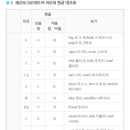
표 8
세르보크로아트어 자모와 한글 대조표
한글
자모
보기
모음
자음
앞
앞ㆍ어말
bog 보그, drobnjak 드로브냐크,
b
ㅂ
브
pogreb 포그레브
c
ㅊ
츠
cigara 치가라, novac 노바츠
čelik 첼리크, točka 토치카, kolač
č
ㅊ
치
콜라치
ć, tj
ㅊ
치
naći 나치, sestrić 세스트리치
desno 데스노, drvo 드르보, medved
d
ㄷ
드
메드베드
dž
ㅈ
지
džep 제프, narudžba 나루지바
đ,dj
ㅈ
지
Ðurađ 주라지
fasada 파사다, kifla 키플라, šaraf
f
ㅍ
프
샤라프