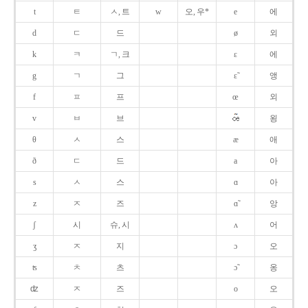
t
ㅌ
ㅅ, 트
w
오, 우*
e
에
d
ㄷ
드
ø
외
k
ㅋ
ㄱ, 크
ɛ
에
g
ㄱ
그
ɛ̃
앵
f
ㅍ
프
œ
외
v
ㅂ
브
욍
θ
ㅅ
스
æ
애
ð
ㄷ
드
a
아
s
ㅅ
스
ɑ
아
z
ㅈ
즈
ɑ̃
앙
ʃ
시
슈, 시
ʌ
어
ʒ
ㅈ
지
ɔ
오
ʦ
ㅊ
츠
ɔ̃
옹
ʣ
ㅈ
즈
o
오