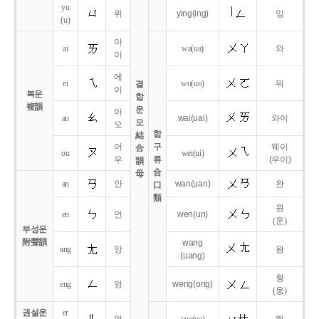
yu
위
ying
(ing)
잉
(u)
아
ai
wa
(ua)
와
이
에
ei
wo
(uo)
워
결
이
복운
합
複韻
운
아
ao
wai
(uai)
와이
모
오
합
結
어
구
웨이
合
ou
wei
(ui)
우
류
(우이)
韻
合
母
an
안
wan
(uan)
완
口
類
원
en
언
wen
(un)
(운)
부성운
附聲韻
wang
ang
앙
왕
(uang)
웡
eng
엉
weng
(ong)
(웅)
권설운
er