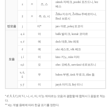
zámek 자메크, pozdní 포즈드니, bez
z
ㅈ
즈, 스
베스
Žižka 지슈카, Žvěřina 주베르지나,
ž
ㅈ
주, 슈, 시
Brož 브로시
반모음
j
이*
jaro 야로, pokoj 포코이
a, á
아
balík 발리크, komár 코마르
e, é
에
dech 데흐, léto 레토
ě
예
sěst 셰스트, věk 베크
i, í
이
kino 키노, míra 미라
모음
o,ó
오
obec 오베츠, nervózni 네르보즈니
u, ú,
우
buben 부벤, úrok 우로크, dům 둠
ů
y, ý
이
jazyk
야지크, líný 리니
* d', ň, š, t', j의 '디, 니, 시, 티, 이'는 뒤따르는 모음과 결합할 때 합쳐서 1 음절로 적는
다.
** x는 개별 용례에 따라 한글 표기를 정한다.