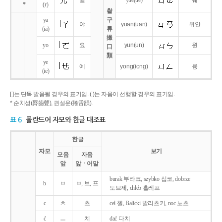
얼
yue
(ue)
웨
*
(r)
촬
ya
구
야
yuan
(uan)
위안
(ia)
류
撮
yo
요
yun
(un)
윈
口
類
ye
예
yong
(iong)
융
(ie)
[ ]는 단독 발음될 경우의 표기임. ( )는 자음이 선행할 경우의 표기임.
* 순치성(脣齒聲), 권설운(捲舌韻).
표 6
폴란드어 자모와 한글 대조표
한글
자모
보기
모음
자음
앞
앞ㆍ어말
burak 부라크, szybko 십코, dobrze
b
ㅂ
ㅂ, 브, 프
도브제, chleb 흘레프
c
ㅊ
츠
cel 첼, Balicki 발리츠키, noc 노츠
ć
ㅡ
치
dać 다치