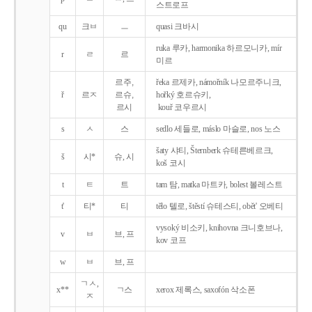
스트로프
qu
크ㅂ
ㅡ
quasi 크바시
ruka 루카, harmonika 하르모니카, mír
r
ㄹ
르
미르
르주,
řeka 르제카, námořník 나모르주니크,
ř
르ㅈ
르슈,
hořký 호르슈키,
르시
kouř 코우르시
s
ㅅ
스
sedlo 세들로, máslo 마슬로, nos 노스
šaty 샤티, Šternberk 슈테른베르크,
š
시*
슈, 시
koš 코시
t
ㅌ
트
tam 탐, matka 마트카, bolest 볼레스트
t'
티*
티
tělo 텔로, štěstí 슈테스티, obět' 오베티
vysoký 비소키, knihovna 크니호브나,
v
ㅂ
브, 프
kov 코프
w
ㅂ
브, 프
ㄱㅅ,
x**
ㄱ스
xerox 제록스, saxofón 삭소폰
ㅈ