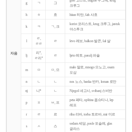
gost 고스트, dugme 두그메, krug
g
ㄱ
그
크루그
h
ㅎ
흐
hitan 히탄, šah 샤흐
korist 코리스트, krug 크루그, jastuk
k
ㅋ
ㄱ, 크
야스투크
ㄹ,
l
ㄹ
levo 레보, balkon 발콘, šal 샬
ㄹㄹ
리*,
자음
lj
ㄹ
ljeto 레토, pasulj 파술
ㄹ리*
malo 말로, mnogo 므노고, osam
m
ㅁ
ㅁ, 므
오삼
n
ㄴ
ㄴ
nos 노스, banka 반카, loman 로만
nj
니*
ㄴ
Njegoš 녜고시, svibanj 스비반
peta 페타, opština 옵슈티나, lep
p
ㅍ
ㅂ, 프
레프
r
ㄹ
르
riba 리바, torba 토르바, mir 미르
sedam 세담, posle 포슬레, glas
s
ㅅ
스
글라스