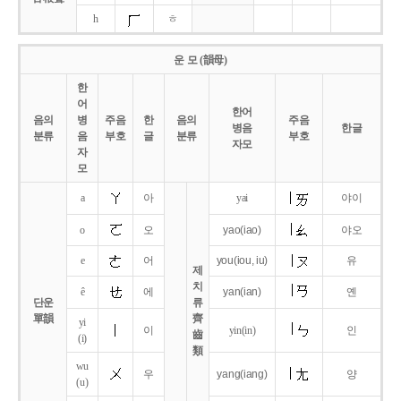
h
ㅎ
운 모 (韻母)
한
어
한어
음의
병
주음
한
음의
주음
병음
한글
분류
음
부호
글
분류
부호
자모
자
모
a
아
yai
야이
o
오
yao
(iao)
야오
e
어
you
(iou,
iu)
유
제
치
ê
에
yan
(ian)
옌
단운
류
單韻
齊
yi
이
yin(in)
인
齒
(i)
類
wu
우
yang
(iang)
양
(u)