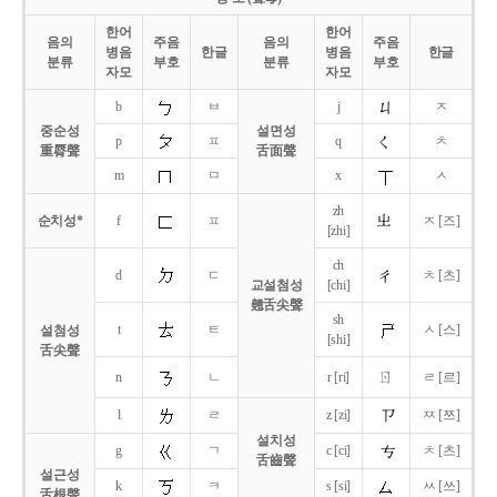
한어
한어
음의
주음
음의
주음
병음
한글
병음
한글
분류
부호
분류
부호
자모
자모
b
ㅂ
j
ㅈ
중순성
설면성
p
ㅍ
q
ㅊ
重脣聲
舌面聲
m
ㅁ
x
ㅅ
zh
순치성*
f
ㅍ
ㅈ [즈]
[zhi]
ch
d
ㄷ
ㅊ [츠]
교설첨성
[chi]
翹舌尖聲
sh
t
ㅌ
ㅅ [스]
설첨성
[shi]
舌尖聲
ㄖ
n
ㄴ
r [ri]
ㄹ [르]
l
ㄹ
z [zi]
ㅉ [쯔]
설치성
g
ㄱ
c [ci]
ㅊ [츠]
舌齒聲
설근성
k
ㅋ
s [si]
ㅆ [쓰]
舌根聲