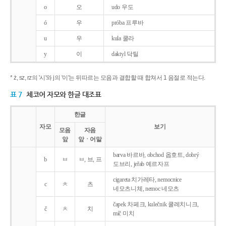
o
오
udo 우도
ó
우
próba 프루바
u
우
kula 쿨라
y
이
daktyl 닥틸
* ż, sz, rz의 '시'와 j의 '이'는 뒤따르는 모음과 결합할 때 합쳐서 1 음절로 적는다.
표 7
체코어 자모와 한글 대조표
한글
자모
보기
모음
자음
앞
앞ㆍ어말
barva 바르바, obchod 옵호트, dobrý
b
ㅂ
ㅂ, 브, 프
도브리, jeřab 예르자프
cigareta 치가레타, nemocnice
c
ㅊ
츠
네모츠니체, nemoc 네모츠
čapek 차페크, kulečnik 쿨레치니크,
č
ㅊ
치
míč 미치