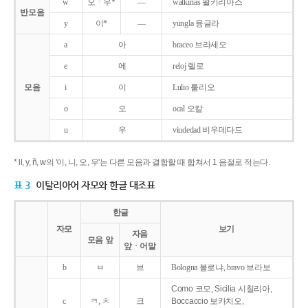
w
오ㆍ우*
―
walkirias 왈키리아스
반모음
y
이*
―
yungla 융글라
a
아
braceo 브라세오
e
에
reloj 렐로
모음
i
이
Lulio 룰리오
o
오
ocal 오칼
u
우
viudedad 비우데다드
* ll, y, ñ, w의 '이, 니, 오, 우'는 다른 모음과 결합할 때 합쳐서 1 음절로 적는다.
표 3
이탈리아어 자모와 한글 대조표
한글
자모
보기
자음
모음 앞
앞ㆍ어말
b
ㅂ
브
Bologna 볼로냐, bravo 브라보
Como 코모, Sicilia 시칠리아,
c
ㅋ, ㅊ
크
Boccaccio 보카치오,