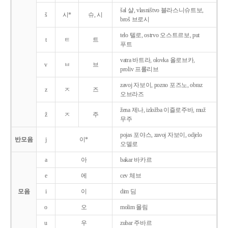
šal 샬, vlasništvo 블라스니슈트보,
š
시*
슈, 시
broš 브로시
telo 텔로, ostrvo 오스트르보, put
t
ㅌ
트
푸트
vatra 바트라, olovka 올로브카,
v
ㅂ
브
proliv 프롤리브
zavoj 자보이, pozno 포즈노, obraz
z
ㅈ
즈
오브라즈
žena 제나, izložba 이즐로주바, muž
ž
ㅈ
주
무주
pojas 포야스, zavoj 자보이, odjelo
반모음
j
이*
오델로
a
아
bakar 바카르
e
에
cev 체브
모음
i
이
dim 딤
o
오
molim 몰림
u
우
zubar 주바르