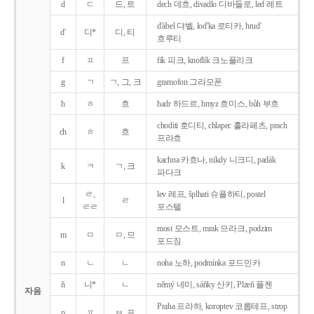
d
ㄷ
드, 트
dech 데흐, divadlo 디바들로, led 레트
d'ábel 댜벨, lod'ka 로티카, hrud'
d'
디*
디, 티
흐루티
f
ㅍ
프
fík 피크, knoflík 크노플리크
g
ㄱ
ㄱ, 그, 크
gramofon 그라모폰
h
ㅎ
흐
hadr 하드르, hmyz 흐미스, bůh 부흐
choditi 호디티, chlapec 흘라페츠, prach
ch
ㅎ
흐
프라흐
kachna 카흐나, nikdy 니크디, padák
k
ㅋ
ㄱ, 크
파다크
ㄹ,
lev 레프, šplhati 슈플하티, postel
l
ㄹ
ㄹㄹ
포스텔
most 모스트, mrak 므라크, podzim
m
ㅁ
ㅁ, 므
포드짐
n
ㄴ
ㄴ
noha 노하, podmínka 포드민카
ň
니*
ㄴ
němý 네미, sáňky 산키, Plzeň 플젠
자음
Praha 프라하, koroptev 코롭테프, strop
p
ㅍ
ㅂ, 프