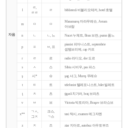
ㄹ,
l
ㄹ
bibliotecǎ 비블리오테커, hotel 호텔
ㄹㄹ
Maramureş 마라무레슈, Avram
m
ㅁ
ㅁ
아브람
자음
n
ㄴ
ㄴ, 느
Nucet 누체트, Bran 브란, pumn 품느
pianist 피아니스트, septembrie
p
ㅍ
ㅂ, 프
셉템브리에, cap 카프
r
ㄹ
르
radio 라디오, dor 도르
s
ㅅ
스
Sibiu 시비우, pas 파스
ş
시*
슈
şag 샤그, Mureş 무레슈
t
ㅌ
트
telefonist 텔레포니스트, bilet 빌레트
ţ
ㅊ
츠
ţigarǎ 치가러, braţ 브라츠
v
ㅂ
브
Victoria 빅토리아, Braşov 브라쇼브
ㄱㅅ,
크스,
x**
taxi 탁시, examen 에그자멘
그ㅈ
ㄱ스
z
ㅈ
즈
ziar 지아르, autobuz 아우토부즈