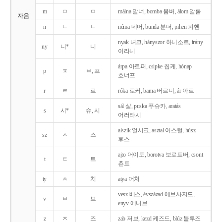
m
ㅁ
ㅁ
málna 말너, bomba 봄버, álom 알롬
자음
n
ㄴ
ㄴ
néma 네머, bunda 분더, pihen 피헨
nyak 녀크, hányszor 하니소르, irány
ny
니*
니
이라니
árpa 아르퍼, csipke 칩케, hónap
p
ㅍ
ㅂ, 프
호너프
r
ㄹ
르
róka 로커, barna 버르너, ár 아르
sál 샬, puska 푸슈카, aratás
s
시*
슈, 시
어러타시
alszik 얼시크, asztal 어스털, húsz
sz
ㅅ
스
후스
ajto 어이토, borotva 보로트버, csont
t
ㅌ
트
촌트
ty
ㅊ
치
atya 어처
vesz 베스, évszázad 에브사저드,
v
ㅂ
브
enyv 에니브
z
ㅈ
즈
zab 저브, kezd 케즈드, blúz 블루즈