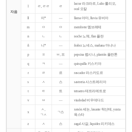
lacrar 라크라르, Lulio 룰리오,
l
ㄹ, ㄹㄹ
ㄹ
ocal 오칼
자음
ll
이*
―
llama 야마, lluvia 유비아
m
ㅁ
ㅁ
membrete 멤브레테
n
ㄴ
ㄴ
noche 노체, flan 플란
ñ
니*
―
ñoñez 뇨녜스, mañana 마냐나
p
ㅍ
ㅂ, 프
pepsina 펩시나, plantón 플란톤
q
ㅋ
―
quisquilla 키스키야
r
ㄹ
르
rascador 라스카도르
s
ㅅ
스
sastreria 사스트레리아
t
ㅌ
트
tetraetro 테트라에트로
v
ㅂ
―
viudedad 비우데다드
ㅅ,
xenón 세논, laxante 락산테, yuxta
x
ㄱ스
ㄱㅅ
육스타
z
ㅅ
스
zagal 사갈, liquidez 리키데스