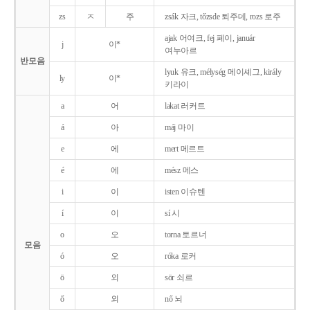
zs
ㅈ
주
zsák 자크, tőzsde 퇴주데, rozs 로주
ajak 어여크, fej 페이, január
j
이*
여누아르
반모음
lyuk 유크, mélység 메이셰그, király
ly
이*
키라이
a
어
lakat 러커트
á
아
máj 마이
e
에
mert 메르트
é
에
mész 메스
i
이
isten 이슈텐
í
이
sí 시
o
오
torna 토르너
모음
ó
오
róka 로커
ö
외
sör 쇠르
ő
외
nő 뇌