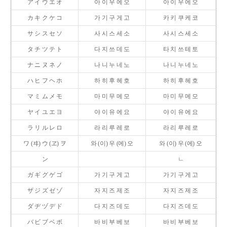
ア イ ウ エ オ
아 이 우 에 오
아 이 우 에 오
カ キ ク ケ コ
가 기 구 게 고
카 키 쿠 케 코
サ シ ス セ ソ
사 시 스 세 소
사 시 스 세 소
タ チ ツ テ ト
다 지 쓰 데 도
타 치 쓰 테 토
ナ ニ ヌ ネ ノ
나 니 누 네 노
나 니 누 네 노
ハ ヒ フ ヘ ホ
하 히 후 헤 호
하 히 후 헤 호
マ ミ ム メ モ
마 미 무 메 모
마 미 무 메 모
ヤ イ ユ エ ヨ
야 이 유 에 요
야 이 유 에 요
ラ リ ル レ ロ
라 리 루 레 로
라 리 루 레 로
ワ (ヰ) ウ (ヱ) ヲ
와 (이) 우 (에) 오
와 (이) 우 (에) 오
ン
ㄴ
ガ ギ グ ゲ ゴ
가 기 구 게 고
가 기 구 게 고
ザ ジ ズ ゼ ゾ
자 지 즈 제 조
자 지 즈 제 조
ダ ヂ ヅ デ ド
다 지 즈 데 도
다 지 즈 데 도
バ ビ ブ ベ ボ
바 비 부 베 보
바 비 부 베 보