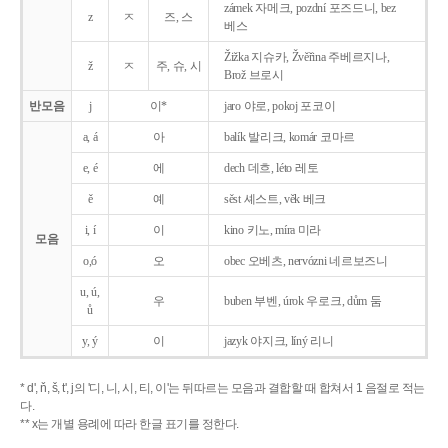
zámek 자메크, pozdní 포즈드니, bez
z
ㅈ
즈, 스
베스
Žižka 지슈카, Žvěřina 주베르지나,
ž
ㅈ
주, 슈, 시
Brož 브로시
반모음
j
이*
jaro 야로, pokoj 포코이
a, á
아
balík 발리크, komár 코마르
e, é
에
dech 데흐, léto 레토
ě
예
sěst 셰스트, věk 베크
i, í
이
kino 키노, míra 미라
모음
o,ó
오
obec 오베츠, nervózni 네르보즈니
u, ú,
우
buben 부벤, úrok 우로크, dům 둠
ů
y, ý
이
jazyk
야지크, líný 리니
* d', ň, š, t', j의 '디, 니, 시, 티, 이'는 뒤따르는 모음과 결합할 때 합쳐서 1 음절로 적는
다.
** x는 개별 용례에 따라 한글 표기를 정한다.