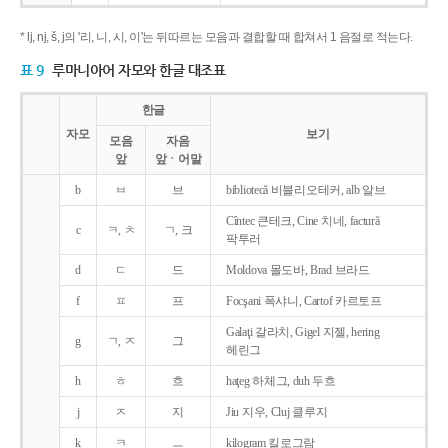
* lj, nj, š, j의 '리, 니, 시, 이'는 뒤따르는 모음과 결합할 때 합쳐서 1 음절로 적는다.
표 9
루마니아어 자모와 한글 대조표
한글
자모
보기
모음
자음
앞
앞ㆍ어말
b
ㅂ
브
bibliotecǎ 비블리오테커, alb 알브
Cîntec 큰테크, Cine 치네, facturǎ
c
ㅋ, ㅊ
ㄱ, 크
팍투러
d
ㄷ
드
Moldova 몰도바, Brad 브라드
f
ㅍ
프
Focşani 폭샤니, Cartof 카르토프
Galaţi 갈라치, Gigel 지젤, hering
g
ㄱ, ㅈ
그
헤린그
h
ㅎ
흐
haţeg 하체그, duh 두흐
j
ㅈ
지
Jiu 지우, Cluj 클루지
k
ㅋ
ㅡ
kilogram 킬로그람