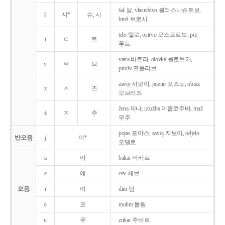
šal 샬, vlasništvo 블라스니슈트보,
š
시*
슈, 시
broš 브로시
telo 텔로, ostrvo 오스트르보, put
t
ㅌ
트
푸트
vatra 바트라, olovka 올로브카,
v
ㅂ
브
proliv 프롤리브
zavoj 자보이, pozno 포즈노, obraz
z
ㅈ
즈
오브라즈
žena 제나, izložba 이즐로주바, muž
ž
ㅈ
주
무주
pojas 포야스, zavoj 자보이, odjelo
반모음
j
이*
오델로
a
아
bakar 바카르
e
에
cev 체브
모음
i
이
dim 딤
o
오
molim 몰림
u
우
zubar 주바르