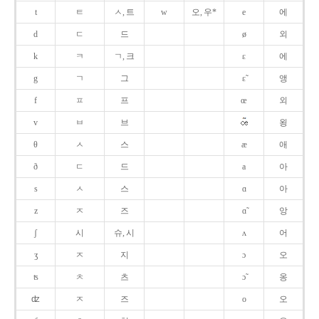
t
ㅌ
ㅅ, 트
w
오, 우*
e
에
d
ㄷ
드
ø
외
k
ㅋ
ㄱ, 크
ɛ
에
g
ㄱ
그
ɛ̃
앵
f
ㅍ
프
œ
외
v
ㅂ
브
욍
θ
ㅅ
스
æ
애
ð
ㄷ
드
a
아
s
ㅅ
스
ɑ
아
z
ㅈ
즈
ɑ̃
앙
ʃ
시
슈, 시
ʌ
어
ʒ
ㅈ
지
ɔ
오
ʦ
ㅊ
츠
ɔ̃
옹
ʣ
ㅈ
즈
o
오