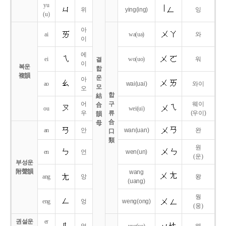
yu
위
ying
(ing)
잉
(u)
아
ai
wa
(ua)
와
이
에
ei
wo
(uo)
워
결
이
복운
합
複韻
운
아
ao
wai
(uai)
와이
모
오
합
結
어
구
웨이
合
ou
wei
(ui)
우
류
(우이)
韻
合
母
an
안
wan
(uan)
완
口
類
원
en
언
wen
(un)
(운)
부성운
附聲韻
wang
ang
앙
왕
(uang)
웡
eng
엉
weng
(ong)
(웅)
권설운
er