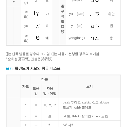
얼
yue
(ue)
웨
*
(r)
촬
ya
구
야
yuan
(uan)
위안
(ia)
류
撮
yo
요
yun
(un)
윈
口
類
ye
예
yong
(iong)
융
(ie)
[ ]는 단독 발음될 경우의 표기임. ( )는 자음이 선행할 경우의 표기임.
* 순치성(脣齒聲), 권설운(捲舌韻).
표 6
폴란드어 자모와 한글 대조표
한글
자모
보기
모음
자음
앞
앞ㆍ어말
burak 부라크, szybko 십코, dobrze
b
ㅂ
ㅂ, 브, 프
도브제, chleb 흘레프
c
ㅊ
츠
cel 첼, Balicki 발리츠키, noc 노츠
ć
ㅡ
치
dać 다치