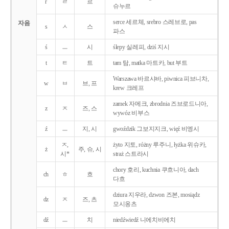
r
ㄹ
르
슈누르
serce 세르체, srebro 스레브로, pas
자음
s
ㅅ
스
파스
ś
ㅡ
시
ślepy 실레피, dziś 지시
t
ㅌ
트
tam 탐, matka 마트카, but 부트
Warszawa 바르샤바, piwnica 피브니차,
w
ㅂ
브, 프
krew 크레프
zamek 자메크, zbrodnia 즈브로드니아,
z
ㅈ
즈, 스
wywóz 비부스
ź
ㅡ
지, 시
gwoździk 그보지지크, więź 비엥시
ㅈ,
żyto 지토, różny 루주니, łyżka 위슈카,
ż
주, 슈, 시
시*
straż 스트라시
chory 호리, kuchnia 쿠흐니아, dach
ch
ㅎ
흐
다흐
dziura 지우라, dzwon 즈본, mosiądz
dz
ㅈ
즈, 츠
모시옹츠
dź
ㅡ
치
niedźwiedź 니에치비에치