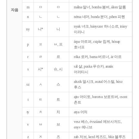
m
ㅁ
ㅁ
málna 말너, bomba 봄버, álom 알롬
자음
n
ㄴ
ㄴ
néma 네머, bunda 분더, pihen 피헨
nyak 녀크, hányszor 하니소르, irány
ny
니*
니
이라니
árpa 아르퍼, csipke 칩케, hónap
p
ㅍ
ㅂ, 프
호너프
r
ㄹ
르
róka 로커, barna 버르너, ár 아르
sál 샬, puska 푸슈카, aratás
s
시*
슈, 시
어러타시
alszik 얼시크, asztal 어스털, húsz
sz
ㅅ
스
후스
ajto 어이토, borotva 보로트버, csont
t
ㅌ
트
촌트
ty
ㅊ
치
atya 어처
vesz 베스, évszázad 에브사저드,
v
ㅂ
브
enyv 에니브
z
ㅈ
즈
zab 저브, kezd 케즈드, blúz 블루즈