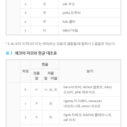
o
오
udo 우도
ó
우
próba 프루바
u
우
kula 쿨라
y
이
daktyl 닥틸
* ż, sz, rz의 '시'와 j의 '이'는 뒤따르는 모음과 결합할 때 합쳐서 1 음절로 적는다.
표 7
체코어 자모와 한글 대조표
한글
자모
보기
모음
자음
앞
앞ㆍ어말
barva 바르바, obchod 옵호트, dobrý
b
ㅂ
ㅂ, 브, 프
도브리, jeřab 예르자프
cigareta 치가레타, nemocnice
c
ㅊ
츠
네모츠니체, nemoc 네모츠
čapek 차페크, kulečnik 쿨레치니크,
č
ㅊ
치
míč 미치