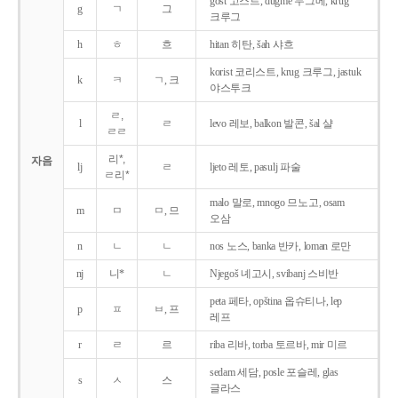
gost 고스트, dugme 두그메, krug
g
ㄱ
그
크루그
h
ㅎ
흐
hitan 히탄, šah 샤흐
korist 코리스트, krug 크루그, jastuk
k
ㅋ
ㄱ, 크
야스투크
ㄹ,
l
ㄹ
levo 레보, balkon 발콘, šal 샬
ㄹㄹ
리*,
자음
lj
ㄹ
ljeto 레토, pasulj 파술
ㄹ리*
malo 말로, mnogo 므노고, osam
m
ㅁ
ㅁ, 므
오삼
n
ㄴ
ㄴ
nos 노스, banka 반카, loman 로만
nj
니*
ㄴ
Njegoš 녜고시, svibanj 스비반
peta 페타, opština 옵슈티나, lep
p
ㅍ
ㅂ, 프
레프
r
ㄹ
르
riba 리바, torba 토르바, mir 미르
sedam 세담, posle 포슬레, glas
s
ㅅ
스
글라스