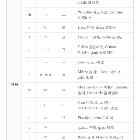
credo 크레도
Pinocchio 피노키오, cherubino
ch
ㅋ
―
케루비노
d
ㄷ
드
Dante 단테, drizza 드리차
f
ㅍ
프
Firenze 피렌체, freddo 프레도
Galileo 갈릴레오, Genova
g
ㄱ, ㅈ
그
제노바, gloria 글로리아
h
―
―
hanno 안노, oh 오
Milano 밀라노, largo 라르고,
l
ㄹ, ㄹㄹ
ㄹ
palco 팔코
자음
Macchiavelli 마키아벨리, mamma
m
ㅁ
ㅁ
맘마, Campanella 캄파넬라
Nero 네로, Anna 안나,
n
ㄴ
ㄴ
divertimento 디베르티멘토
p
ㅍ
프
Pisa 피사, prima 프리마
q
ㅋ
―
quando 콴도, queto 퀘토
r
ㄹ
르
Roma 로마, Marconi 마르코니