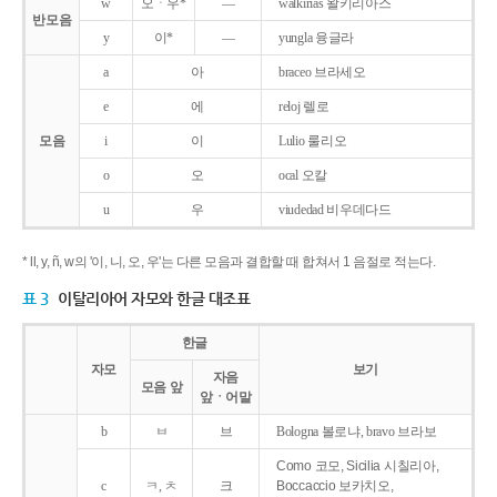
w
오ㆍ우*
―
walkirias 왈키리아스
반모음
y
이*
―
yungla 융글라
a
아
braceo 브라세오
e
에
reloj 렐로
모음
i
이
Lulio 룰리오
o
오
ocal 오칼
u
우
viudedad 비우데다드
* ll, y, ñ, w의 '이, 니, 오, 우'는 다른 모음과 결합할 때 합쳐서 1 음절로 적는다.
표 3
이탈리아어 자모와 한글 대조표
한글
자모
보기
자음
모음 앞
앞ㆍ어말
b
ㅂ
브
Bologna 볼로냐, bravo 브라보
Como 코모, Sicilia 시칠리아,
c
ㅋ, ㅊ
크
Boccaccio 보카치오,