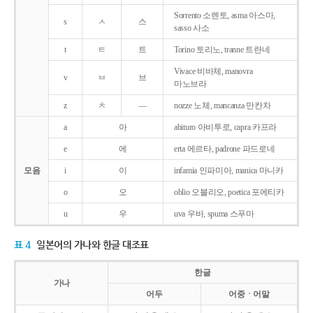
Sorrento 소렌토, asma 아스마,
s
ㅅ
스
sasso 사소
t
ㅌ
트
Torino 토리노, tranne 트란네
Vivace 비바체, manovra
v
ㅂ
브
마노브라
z
ㅊ
―
nozze 노체, mancanza 만칸차
a
아
abituro 아비투로, capra 카프라
e
에
erta 에르타, padrone 파드로네
모음
i
이
infamia 인파미아, manica 마니카
o
오
oblio 오블리오, poetica 포에티카
u
우
uva 우바, spuma 스푸마
표 4
일본어의 가나와 한글 대조표
한글
가나
어두
어중ㆍ어말