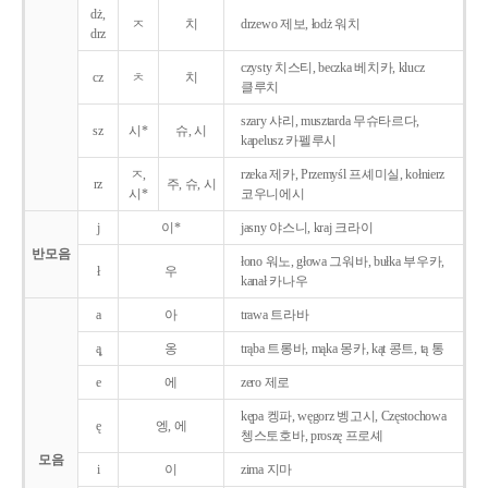
dż,
ㅈ
치
drzewo 제보, łodż 워치
drz
czysty 치스티, beczka 베치카, klucz
cz
ㅊ
치
클루치
szary 샤리, musztarda 무슈타르다,
sz
시*
슈, 시
kapelusz 카펠루시
ㅈ,
rzeka 제카, Przemyśl 프셰미실, kołnierz
rz
주, 슈, 시
시*
코우니에시
j
이*
jasny 야스니, kraj 크라이
반모음
łono 워노, głowa 그워바, bułka 부우카,
ł
우
kanał 카나우
a
아
trawa 트라바
ą̨
옹
trąba 트롱바, mąka 몽카, kąt 콩트, tą 통
e
에
zero 제로
kępa 켕파, węgorz 벵고시, Częstochowa
ę
엥, 에
쳉스토호바, proszę 프로셰
모음
i
이
zima 지마