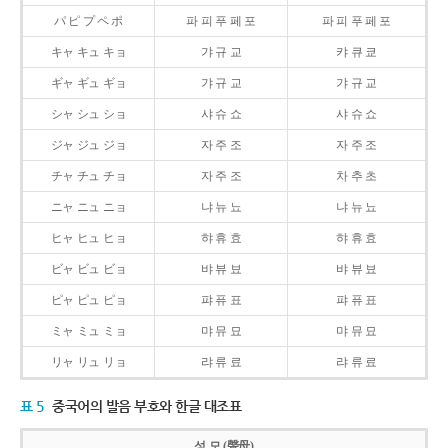
パ ピ プ ペ ポ
파 피 푸 페 포
파 피 푸 페 포
キャ キュ キョ
갸 규 교
캬 큐 쿄
ギャ ギュ ギョ
갸 규 교
갸 규 교
シャ シュ ショ
샤 슈 쇼
샤 슈 쇼
ジャ ジュ ジョ
자 주 조
자 주 조
チャ チュ チョ
자 주 조
차 추 초
ニャ ニュ ニョ
냐 뉴 뇨
냐 뉴 뇨
ヒャ ヒュ ヒョ
햐 휴 효
햐 휴 효
ビャ ビュ ビョ
뱌 뷰 뵤
뱌 뷰 뵤
ピャ ピュ ピョ
퍄 퓨 표
퍄 퓨 표
ミャ ミュ ミョ
먀 뮤 묘
먀 뮤 묘
リャ リュ リョ
랴 류 료
랴 류 료
표 5
중국어의 발음 부호와 한글 대조표
성 모 (聲母)