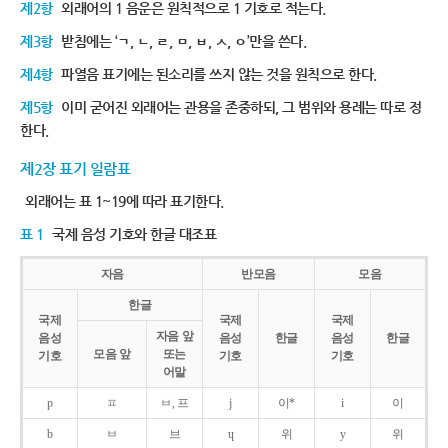
제2항
외래어의 1 음운은 원칙적으로 1 기호로 적는다.
제3항
받침에는 ‘ㄱ, ㄴ, ㄹ, ㅁ, ㅂ, ㅅ, ㅇ’만을 쓴다.
제4항
파열음 표기에는 된소리를 쓰지 않는 것을 원칙으로 한다.
제5항
이미 굳어진 외래어는 관용을 존중하되, 그 범위와 용례는 따로 정
한다.
제2장 표기 일람표
외래어는 표 1~19에 따라 표기한다.
표 1
국제 음성 기호와 한글 대조표
자음
반모음
모음
한글
국제
국제
국제
자음 앞
음성
음성
한글
음성
한글
모음 앞
또는
기호
기호
기호
어말
p
ㅍ
ㅂ, 프
j
이*
i
이
b
ㅂ
브
ɥ
위
y
위