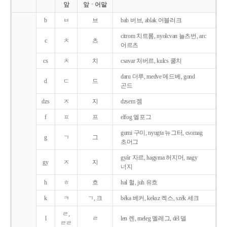
앞
앞ㆍ어말
b
ㅂ
브
bab 버브, ablak 어블러크
citrom 치트롬, nyolcvan 뇰츠번, arc
c
ㅊ
츠
어르츠
cs
ㅊ
치
csavar 처버르, kulcs 쿨치
daru 더루, medve 메드베, gond
d
ㄷ
드
곤드
dzs
ㅈ
지
dzsem 젬
f
ㅍ
프
elfog 엘포그
gumi 구미, nyugta 뉴그터, csomag
g
ㄱ
그
초머그
gyár 자르, hagyma 허지머, nagy
gy
ㅈ
지
너지
h
ㅎ
흐
hal 헐, juh 유흐
k
ㅋ
ㄱ, 크
béka 베커, keksz 켁스, szék 세크
ㄹ,
l
ㄹ
len 렌, meleg 멜레그, dél 델
ㄹㄹ