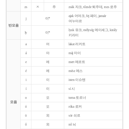
zs
ㅈ
주
zsák 자크, tőzsde 퇴주데, rozs 로주
ajak 어여크, fej 페이, január
j
이*
여누아르
반모음
lyuk 유크, mélység 메이셰그, király
ly
이*
키라이
a
어
lakat 러커트
á
아
máj 마이
e
에
mert 메르트
é
에
mész 메스
i
이
isten 이슈텐
í
이
sí 시
o
오
torna 토르너
모음
ó
오
róka 로커
ö
외
sör 쇠르
ő
외
nő 뇌