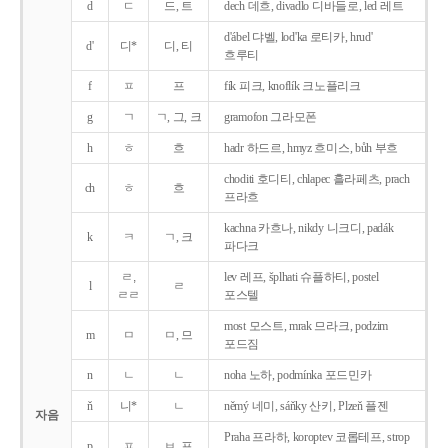
d
ㄷ
드, 트
dech 데흐, divadlo 디바들로, led 레트
d'ábel 댜벨, lod'ka 로티카, hrud'
d'
디*
디, 티
흐루티
f
ㅍ
프
fík 피크, knoflík 크노플리크
g
ㄱ
ㄱ, 그, 크
gramofon 그라모폰
h
ㅎ
흐
hadr 하드르, hmyz 흐미스, bůh 부흐
choditi 호디티, chlapec 흘라페츠, prach
ch
ㅎ
흐
프라흐
kachna 카흐나, nikdy 니크디, padák
k
ㅋ
ㄱ, 크
파다크
ㄹ,
lev 레프, šplhati 슈플하티, postel
l
ㄹ
ㄹㄹ
포스텔
most 모스트, mrak 므라크, podzim
m
ㅁ
ㅁ, 므
포드짐
n
ㄴ
ㄴ
noha 노하, podmínka 포드민카
ň
니*
ㄴ
němý 네미, sáňky 산키, Plzeň 플젠
자음
Praha 프라하, koroptev 코롭테프, strop
p
ㅍ
ㅂ, 프