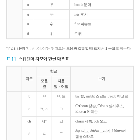
u
우
bunda 분더
ú
우
hús 후시
ü
위
füst 퓌슈트
ű
위
fű 퓌
* ny, s, j, ly의 ‘니, 시, 이, 이’는 뒤따르는 모음과 결합할 때 합쳐서 1 음절로 적는다.
표 11
스웨덴어 자모와 한글 대조표
한글
자모
보기
모음
자음
앞
앞ㆍ어말
b
ㅂ
ㅂ, 브
bal 발, snabbt 스납트, Jacob 야코브
Carlsson 칼손, Celsius 셀시우스,
c
ㅋ, ㅅ
ㄱ
Ericson 에릭손
ch
시*
크
charm 샤름, och 오크
dag 다그, dricka 드리카, Halmstad
d
ㄷ
드
할름스타드