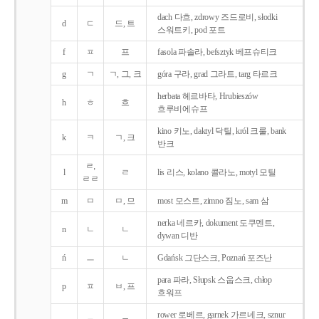
dach 다흐, zdrowy 즈드로비, słodki
d
ㄷ
드, 트
스워트키, pod 포트
f
ㅍ
프
fasola 파솔라, befsztyk 베프슈티크
g
ㄱ
ㄱ, 그, 크
góra 구라, grad 그라트, targ 타르크
herbata 헤르바타, Hrubieszów
h
ㅎ
흐
흐루비에슈프
kino 키노, daktyl 닥틸, król 크룰, bank
k
ㅋ
ㄱ, 크
반크
ㄹ,
l
ㄹ
lis 리스, kolano 콜라노, motyl 모틸
ㄹㄹ
m
ㅁ
ㅁ, 므
most 모스트, zimno 짐노, sam 삼
nerka 네르카, dokument 도쿠멘트,
n
ㄴ
ㄴ
dywan 디반
ń
ㅡ
ㄴ
Gdańsk 그단스크, Poznań 포즈난
para 파라, Słupsk 스웁스크, chłop
p
ㅍ
ㅂ, 프
흐워프
rower 로베르, garnek 가르네크, sznur