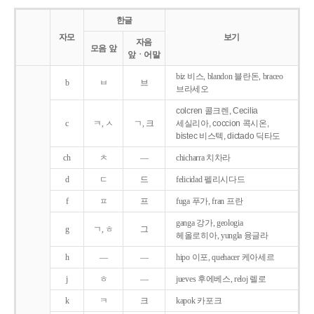
한글
자모
보기
자음
모음 앞
앞ㆍ어말
biz 비스, blandon 블란돈, braceo
b
ㅂ
브
브라세오
colcren 콜크렌, Cecilia
c
ㅋ, ㅅ
ㄱ, 크
세실리아, coccion 콕시온,
bistec 비스텍, dictado 딕타도
ch
ㅊ
―
chicharra 치차라
d
ㄷ
드
felicidad 펠리시다드
f
ㅍ
프
fuga 푸가, fran 프란
ganga 강가, geologia
g
ㄱ, ㅎ
그
헤올로히아, yungla 융글라
h
―
―
hipo 이포, quehacer 케아세르
j
ㅎ
―
jueves 후에베스, reloj 렐로
k
ㅋ
크
kapok 카포크