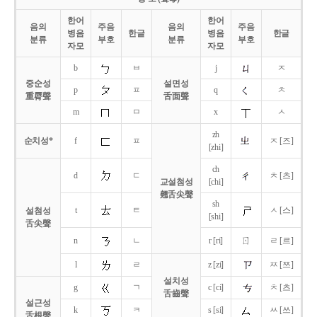
한어
한어
음의
주음
음의
주음
병음
한글
병음
한글
분류
부호
분류
부호
자모
자모
b
ㅂ
j
ㅈ
중순성
설면성
p
ㅍ
q
ㅊ
重脣聲
舌面聲
m
ㅁ
x
ㅅ
zh
순치성*
f
ㅍ
ㅈ [즈]
[zhi]
ch
d
ㄷ
ㅊ [츠]
교설첨성
[chi]
翹舌尖聲
sh
t
ㅌ
ㅅ [스]
설첨성
[shi]
舌尖聲
ㄖ
n
ㄴ
r [ri]
ㄹ [르]
l
ㄹ
z [zi]
ㅉ [쯔]
설치성
g
ㄱ
c [ci]
ㅊ [츠]
舌齒聲
설근성
k
ㅋ
s [si]
ㅆ [쓰]
舌根聲