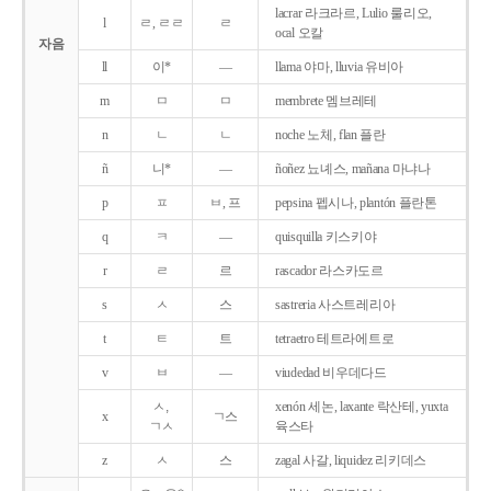
lacrar 라크라르, Lulio 룰리오,
l
ㄹ, ㄹㄹ
ㄹ
ocal 오칼
자음
ll
이*
―
llama 야마, lluvia 유비아
m
ㅁ
ㅁ
membrete 멤브레테
n
ㄴ
ㄴ
noche 노체, flan 플란
ñ
니*
―
ñoñez 뇨녜스, mañana 마냐나
p
ㅍ
ㅂ, 프
pepsina 펩시나, plantón 플란톤
q
ㅋ
―
quisquilla 키스키야
r
ㄹ
르
rascador 라스카도르
s
ㅅ
스
sastreria 사스트레리아
t
ㅌ
트
tetraetro 테트라에트로
v
ㅂ
―
viudedad 비우데다드
ㅅ,
xenón 세논, laxante 락산테, yuxta
x
ㄱ스
ㄱㅅ
육스타
z
ㅅ
스
zagal 사갈, liquidez 리키데스