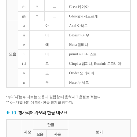
ch
ㅋ
ㅡ
Cheia 케이아
gh
ㄱ
ㅡ
Gheorghe 게오르게
a
아
Arad 아라드
ǎ
어
Bacǎu 바커우
e
에
Elena 엘레나
모음
i
이
pianist 피아니스트
î, â
으
Cîmpina 큼피나, România 로므니아
o
오
Oradea 오라데아
u
우
Nucet 누체트
* ş의 '시'는 뒤따르는 모음과 결합할 때 합쳐서 1 음절로 적는다.
** x는 개별 용례에 따라 한글 표기를 정한다.
표 10
헝가리어 자모와 한글 대조표
한글
자모
보기
모음
자음