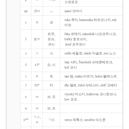
스트로프
qu
크ㅂ
ㅡ
quasi 크바시
ruka 루카, harmonika 하르모니카, mír
r
ㄹ
르
미르
르주,
řeka 르제카, námořník 나모르주니크,
ř
르ㅈ
르슈,
hořký 호르슈키,
르시
kouř 코우르시
s
ㅅ
스
sedlo 세들로, máslo 마슬로, nos 노스
šaty 샤티, Šternberk 슈테른베르크,
š
시*
슈, 시
koš 코시
t
ㅌ
트
tam 탐, matka 마트카, bolest 볼레스트
t'
티*
티
tělo 텔로, štěstí 슈테스티, obět' 오베티
vysoký 비소키, knihovna 크니호브나,
v
ㅂ
브, 프
kov 코프
w
ㅂ
브, 프
ㄱㅅ,
x**
ㄱ스
xerox 제록스, saxofón 삭소폰
ㅈ