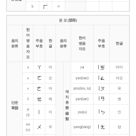
h
ㅎ
운 모 (韻母)
한
어
한어
음의
병
주음
한
음의
주음
병음
한글
분류
음
부호
글
분류
부호
자모
자
모
a
아
yai
야이
o
오
yao
(iao)
야오
e
어
you
(iou,
iu)
유
제
치
ê
에
yan
(ian)
옌
단운
류
單韻
齊
yi
이
yin(in)
인
齒
(i)
類
wu
우
yang
(iang)
양
(u)