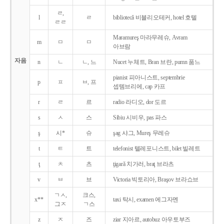
ㄹ,
l
ㄹ
bibliotecǎ 비블리오테커, hotel 호텔
ㄹㄹ
Maramureş 마라무레슈, Avram
m
ㅁ
ㅁ
아브람
자음
n
ㄴ
ㄴ, 느
Nucet 누체트, Bran 브란, pumn 품느
pianist 피아니스트, septembrie
p
ㅍ
ㅂ, 프
셉템브리에, cap 카프
r
ㄹ
르
radio 라디오, dor 도르
s
ㅅ
스
Sibiu 시비우, pas 파스
ş
시*
슈
şag 샤그, Mureş 무레슈
t
ㅌ
트
telefonist 텔레포니스트, bilet 빌레트
ţ
ㅊ
츠
ţigarǎ 치가러, braţ 브라츠
v
ㅂ
브
Victoria 빅토리아, Braşov 브라쇼브
ㄱㅅ,
크스,
x**
taxi 탁시, examen 에그자멘
그ㅈ
ㄱ스
z
ㅈ
즈
ziar 지아르, autobuz 아우토부즈