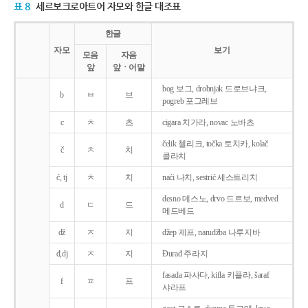
표 8
세르보크로아트어 자모와 한글 대조표
한글
자모
보기
모음
자음
앞
앞ㆍ어말
bog 보그, drobnjak 드로브냐크,
b
ㅂ
브
pogreb 포그레브
c
ㅊ
츠
cigara 치가라, novac 노바츠
čelik 첼리크, točka 토치카, kolač
č
ㅊ
치
콜라치
ć, tj
ㅊ
치
naći 나치, sestrić 세스트리치
desno 데스노, drvo 드르보, medved
d
ㄷ
드
메드베드
dž
ㅈ
지
džep 제프, narudžba 나루지바
đ,dj
ㅈ
지
Ðurađ 주라지
fasada 파사다, kifla 키플라, šaraf
f
ㅍ
프
샤라프