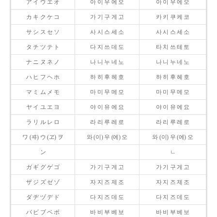
ア イ ウ エ オ
아 이 우 에 오
아 이 우 에 오
カ キ ク ケ コ
가 기 구 게 고
카 키 쿠 케 코
サ シ ス セ ソ
사 시 스 세 소
사 시 스 세 소
タ チ ツ テ ト
다 지 쓰 데 도
타 치 쓰 테 토
ナ ニ ヌ ネ ノ
나 니 누 네 노
나 니 누 네 노
ハ ヒ フ ヘ ホ
하 히 후 헤 호
하 히 후 헤 호
マ ミ ム メ モ
마 미 무 메 모
마 미 무 메 모
ヤ イ ユ エ ヨ
야 이 유 에 요
야 이 유 에 요
ラ リ ル レ ロ
라 리 루 레 로
라 리 루 레 로
ワ (ヰ) ウ (ヱ) ヲ
와 (이) 우 (에) 오
와 (이) 우 (에) 오
ン
ㄴ
ガ ギ グ ゲ ゴ
가 기 구 게 고
가 기 구 게 고
ザ ジ ズ ゼ ゾ
자 지 즈 제 조
자 지 즈 제 조
ダ ヂ ヅ デ ド
다 지 즈 데 도
다 지 즈 데 도
バ ビ ブ ベ ボ
바 비 부 베 보
바 비 부 베 보