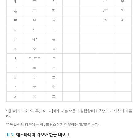
ʧ
ㅊ
치
u
우
ʤ
ㅈ
지
ə**
어
m
ㅁ
ㅁ
ɚ
어
n
ㄴ
ㄴ
ɲ
니*
뉴
ŋ
ㅇ
ㅇ
l
ㄹ, ㄹㄹ
ㄹ
r
ㄹ
르
h
ㅎ
흐
ç
ㅎ
히
x
ㅎ
흐
* [j], [w]의 '이'와 '오, 우', 그리고 [ɲ]의 '니'는 모음과 결합할 때 제3장 표기 세칙에 따른
다.
** 독일어의 경우에는 '에', 프랑스어의 경우에는 '으'로 적는다.
표 2
에스파냐어 자모와 한글 대조표