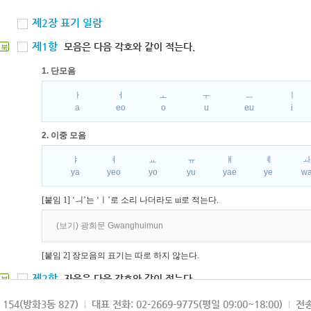
제2장 표기 일람
제1항
모음은 다음 각호와 같이 적는다.
북
1. 단모음
ㅏ
ㅓ
ㅗ
ㅜ
ㅡ
ㅣ
a
eo
o
u
eu
i
2. 이중 모음
ㅑ
ㅕ
ㅛ
ㅠ
ㅒ
ㅖ
ya
yeo
yo
yu
yae
ye
w
[붙임 1] ‘ㅢ’는 ‘ㅣ’로 소리 나더라도 ui로 적는다.
(보기) 광희문 Gwanghuimun
[붙임 2] 장모음의 표기는 따로 하지 않는다.
제2항
자음은 다음 각호와 같이 적는다.
북
1. 파열음
154(방화3동 827)
대표 전화: 02-2669-9775(평일 09:00~18:00)
전송