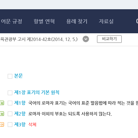
메인콘텐츠 바로가기
어문 규정
항별 연혁
용례 찾기
자료실
비교하기
체육관광부 고시 제2014-42호(2014. 12. 5.)
본문
제1장 표기의 기본 원칙
제1항
국어의 로마자 표기는 국어의 표준 발음법에 따라 적는 것을 
북
제2항
로마자 이외의 부호는 되도록 사용하지 않는다.
북
제3항
삭제
연