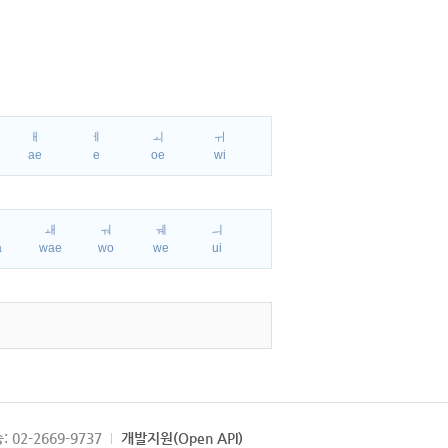
ㅐ
ㅔ
ㅚ
ㅟ
ae
e
oe
wi
ㅘ
ㅙ
ㅝ
ㅞ
ㅢ
a
wae
wo
we
ui
: 02-2669-9737
개발지원(Open API)