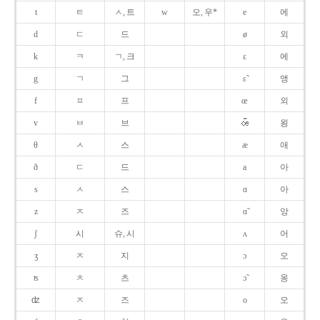
t
ㅌ
ㅅ, 트
w
오, 우*
e
에
d
ㄷ
드
ø
외
k
ㅋ
ㄱ, 크
ɛ
에
g
ㄱ
그
ɛ̃
앵
f
ㅍ
프
œ
외
v
ㅂ
브
욍
θ
ㅅ
스
æ
애
ð
ㄷ
드
a
아
s
ㅅ
스
ɑ
아
z
ㅈ
즈
ɑ̃
앙
ʃ
시
슈, 시
ʌ
어
ʒ
ㅈ
지
ɔ
오
ʦ
ㅊ
츠
ɔ̃
옹
ʣ
ㅈ
즈
o
오