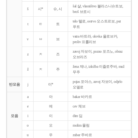
šal 샬, vlasništvo 블라스니슈트보,
š
시*
슈, 시
broš 브로시
telo 텔로, ostrvo 오스트르보, put
t
ㅌ
트
푸트
vatra 바트라, olovka 올로브카,
v
ㅂ
브
proliv 프롤리브
zavoj 자보이, pozno 포즈노, obraz
z
ㅈ
즈
오브라즈
žena 제나, izložba 이즐로주바, muž
ž
ㅈ
주
무주
pojas 포야스, zavoj 자보이, odjelo
반모음
j
이*
오델로
a
아
bakar 바카르
e
에
cev 체브
모음
i
이
dim 딤
o
오
molim 몰림
u
우
zubar 주바르