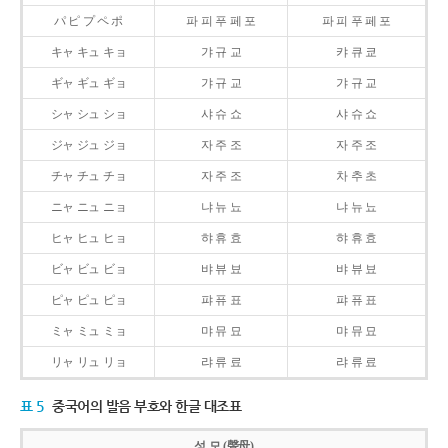
パ ピ プ ペ ポ
파 피 푸 페 포
파 피 푸 페 포
キャ キュ キョ
갸 규 교
캬 큐 쿄
ギャ ギュ ギョ
갸 규 교
갸 규 교
シャ シュ ショ
샤 슈 쇼
샤 슈 쇼
ジャ ジュ ジョ
자 주 조
자 주 조
チャ チュ チョ
자 주 조
차 추 초
ニャ ニュ ニョ
냐 뉴 뇨
냐 뉴 뇨
ヒャ ヒュ ヒョ
햐 휴 효
햐 휴 효
ビャ ビュ ビョ
뱌 뷰 뵤
뱌 뷰 뵤
ピャ ピュ ピョ
퍄 퓨 표
퍄 퓨 표
ミャ ミュ ミョ
먀 뮤 묘
먀 뮤 묘
リャ リュ リョ
랴 류 료
랴 류 료
표 5
중국어의 발음 부호와 한글 대조표
성 모 (聲母)