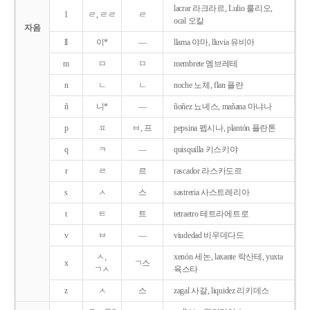
lacrar 라크라르, Lulio 룰리오,
l
ㄹ, ㄹㄹ
ㄹ
ocal 오칼
자음
ll
이*
―
llama 야마, lluvia 유비아
m
ㅁ
ㅁ
membrete 멤브레테
n
ㄴ
ㄴ
noche 노체, flan 플란
ñ
니*
―
ñoñez 뇨녜스, mañana 마냐나
p
ㅍ
ㅂ, 프
pepsina 펩시나, plantón 플란톤
q
ㅋ
―
quisquilla 키스키야
r
ㄹ
르
rascador 라스카도르
s
ㅅ
스
sastreria 사스트레리아
t
ㅌ
트
tetraetro 테트라에트로
v
ㅂ
―
viudedad 비우데다드
ㅅ,
xenón 세논, laxante 락산테, yuxta
x
ㄱ스
ㄱㅅ
육스타
z
ㅅ
스
zagal 사갈, liquidez 리키데스