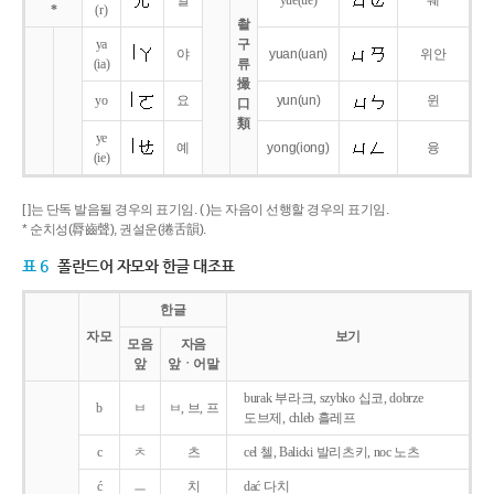
얼
yue
(ue)
웨
*
(r)
촬
ya
구
야
yuan
(uan)
위안
(ia)
류
撮
yo
요
yun
(un)
윈
口
類
ye
예
yong
(iong)
융
(ie)
[ ]는 단독 발음될 경우의 표기임. ( )는 자음이 선행할 경우의 표기임.
* 순치성(脣齒聲), 권설운(捲舌韻).
표 6
폴란드어 자모와 한글 대조표
한글
자모
보기
모음
자음
앞
앞ㆍ어말
burak 부라크, szybko 십코, dobrze
b
ㅂ
ㅂ, 브, 프
도브제, chleb 흘레프
c
ㅊ
츠
cel 첼, Balicki 발리츠키, noc 노츠
ć
ㅡ
치
dać 다치