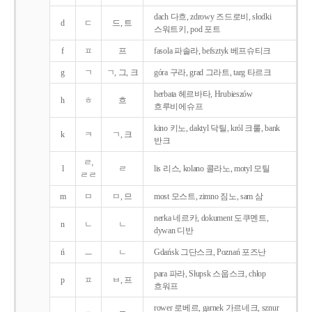
dach 다흐, zdrowy 즈드로비, słodki
d
ㄷ
드, 트
스워트키, pod 포트
f
ㅍ
프
fasola 파솔라, befsztyk 베프슈티크
g
ㄱ
ㄱ, 그, 크
góra 구라, grad 그라트, targ 타르크
herbata 헤르바타, Hrubieszów
h
ㅎ
흐
흐루비에슈프
kino 키노, daktyl 닥틸, król 크룰, bank
k
ㅋ
ㄱ, 크
반크
ㄹ,
l
ㄹ
lis 리스, kolano 콜라노, motyl 모틸
ㄹㄹ
m
ㅁ
ㅁ, 므
most 모스트, zimno 짐노, sam 삼
nerka 네르카, dokument 도쿠멘트,
n
ㄴ
ㄴ
dywan 디반
ń
ㅡ
ㄴ
Gdańsk 그단스크, Poznań 포즈난
para 파라, Słupsk 스웁스크, chłop
p
ㅍ
ㅂ, 프
흐워프
rower 로베르, garnek 가르네크, sznur