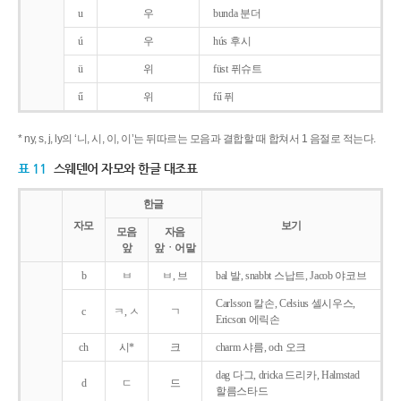
u
우
bunda 분더
ú
우
hús 후시
ü
위
füst 퓌슈트
ű
위
fű 퓌
* ny, s, j, ly의 ‘니, 시, 이, 이’는 뒤따르는 모음과 결합할 때 합쳐서 1 음절로 적는다.
표 11
스웨덴어 자모와 한글 대조표
한글
자모
보기
모음
자음
앞
앞ㆍ어말
b
ㅂ
ㅂ, 브
bal 발, snabbt 스납트, Jacob 야코브
Carlsson 칼손, Celsius 셀시우스,
c
ㅋ, ㅅ
ㄱ
Ericson 에릭손
ch
시*
크
charm 샤름, och 오크
dag 다그, dricka 드리카, Halmstad
d
ㄷ
드
할름스타드