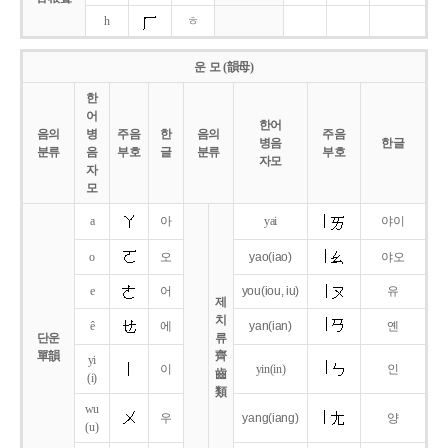
h
ㅎ
운 모 (韻母)
한
어
한어
음의
병
주음
한
음의
주음
병음
한글
분류
음
부호
글
분류
부호
자모
자
모
a
아
yai
야이
o
오
yao
(iao)
야오
e
어
you
(iou,
iu)
유
제
치
ê
에
yan
(ian)
옌
단운
류
單韻
齊
yi
이
yin(in)
인
齒
(i)
類
wu
우
yang
(iang)
양
(u)