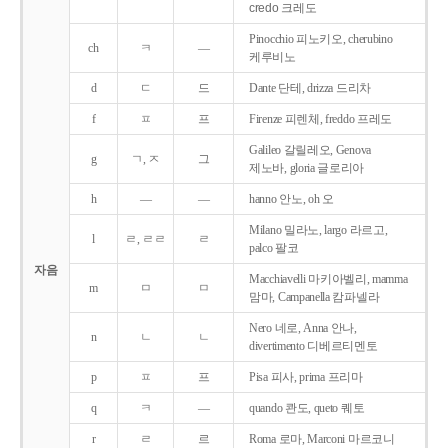
credo 크레도
Pinocchio 피노키오, cherubino
ch
ㅋ
―
케루비노
d
ㄷ
드
Dante 단테, drizza 드리차
f
ㅍ
프
Firenze 피렌체, freddo 프레도
Galileo 갈릴레오, Genova
g
ㄱ, ㅈ
그
제노바, gloria 글로리아
h
―
―
hanno 안노, oh 오
Milano 밀라노, largo 라르고,
l
ㄹ, ㄹㄹ
ㄹ
palco 팔코
자음
Macchiavelli 마키아벨리, mamma
m
ㅁ
ㅁ
맘마, Campanella 캄파넬라
Nero 네로, Anna 안나,
n
ㄴ
ㄴ
divertimento 디베르티멘토
p
ㅍ
프
Pisa 피사, prima 프리마
q
ㅋ
―
quando 콴도, queto 퀘토
r
ㄹ
르
Roma 로마, Marconi 마르코니