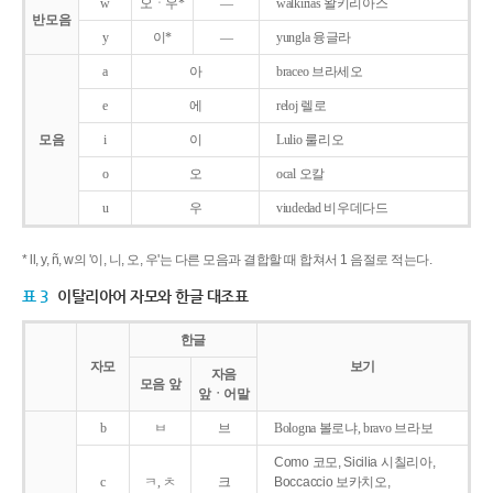
w
오ㆍ우*
―
walkirias 왈키리아스
반모음
y
이*
―
yungla 융글라
a
아
braceo 브라세오
e
에
reloj 렐로
모음
i
이
Lulio 룰리오
o
오
ocal 오칼
u
우
viudedad 비우데다드
* ll, y, ñ, w의 '이, 니, 오, 우'는 다른 모음과 결합할 때 합쳐서 1 음절로 적는다.
표 3
이탈리아어 자모와 한글 대조표
한글
자모
보기
자음
모음 앞
앞ㆍ어말
b
ㅂ
브
Bologna 볼로냐, bravo 브라보
Como 코모, Sicilia 시칠리아,
c
ㅋ, ㅊ
크
Boccaccio 보카치오,