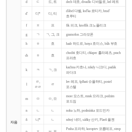
d
ㄷ
드, 트
dech 데흐, divadlo 디바들로, led 레트
d'ábel 댜벨, lod'ka 로티카, hrud'
d'
디*
디, 티
흐루티
f
ㅍ
프
fík 피크, knoflík 크노플리크
g
ㄱ
ㄱ, 그, 크
gramofon 그라모폰
h
ㅎ
흐
hadr 하드르, hmyz 흐미스, bůh 부흐
choditi 호디티, chlapec 흘라페츠, prach
ch
ㅎ
흐
프라흐
kachna 카흐나, nikdy 니크디, padák
k
ㅋ
ㄱ, 크
파다크
ㄹ,
lev 레프, šplhati 슈플하티, postel
l
ㄹ
ㄹㄹ
포스텔
most 모스트, mrak 므라크, podzim
m
ㅁ
ㅁ, 므
포드짐
n
ㄴ
ㄴ
noha 노하, podmínka 포드민카
ň
니*
ㄴ
němý 네미, sáňky 산키, Plzeň 플젠
자음
Praha 프라하, koroptev 코롭테프, strop
p
ㅍ
ㅂ, 프