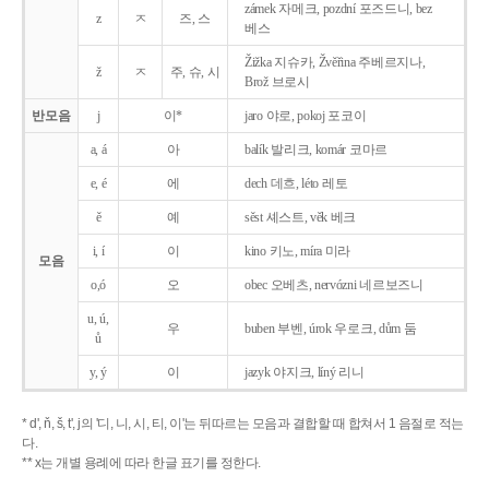
zámek 자메크, pozdní 포즈드니, bez
z
ㅈ
즈, 스
베스
Žižka 지슈카, Žvěřina 주베르지나,
ž
ㅈ
주, 슈, 시
Brož 브로시
반모음
j
이*
jaro 야로, pokoj 포코이
a, á
아
balík 발리크, komár 코마르
e, é
에
dech 데흐, léto 레토
ě
예
sěst 셰스트, věk 베크
i, í
이
kino 키노, míra 미라
모음
o,ó
오
obec 오베츠, nervózni 네르보즈니
u, ú,
우
buben 부벤, úrok 우로크, dům 둠
ů
y, ý
이
jazyk
야지크, líný 리니
* d', ň, š, t', j의 '디, 니, 시, 티, 이'는 뒤따르는 모음과 결합할 때 합쳐서 1 음절로 적는
다.
** x는 개별 용례에 따라 한글 표기를 정한다.