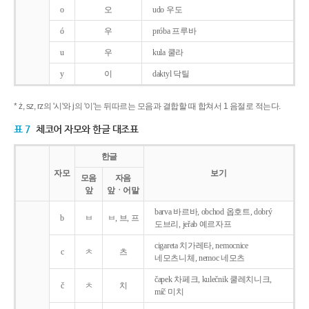
o
오
udo 우도
ó
우
próba 프루바
u
우
kula 쿨라
y
이
daktyl 닥틸
* ż, sz, rz의 '시'와 j의 '이'는 뒤따르는 모음과 결합할 때 합쳐서 1 음절로 적는다.
표 7
체코어 자모와 한글 대조표
한글
자모
보기
모음
자음
앞
앞ㆍ어말
barva 바르바, obchod 옵호트, dobrý
b
ㅂ
ㅂ, 브, 프
도브리, jeřab 예르자프
cigareta 치가레타, nemocnice
c
ㅊ
츠
네모츠니체, nemoc 네모츠
čapek 차페크, kulečnik 쿨레치니크,
č
ㅊ
치
míč 미치