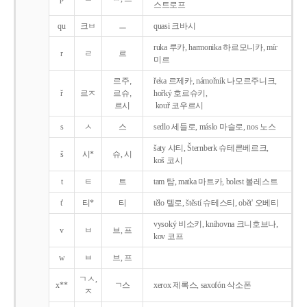
스트로프
qu
크ㅂ
ㅡ
quasi 크바시
ruka 루카, harmonika 하르모니카, mír
r
ㄹ
르
미르
르주,
řeka 르제카, námořník 나모르주니크,
ř
르ㅈ
르슈,
hořký 호르슈키,
르시
kouř 코우르시
s
ㅅ
스
sedlo 세들로, máslo 마슬로, nos 노스
šaty 샤티, Šternberk 슈테른베르크,
š
시*
슈, 시
koš 코시
t
ㅌ
트
tam 탐, matka 마트카, bolest 볼레스트
t'
티*
티
tělo 텔로, štěstí 슈테스티, obět' 오베티
vysoký 비소키, knihovna 크니호브나,
v
ㅂ
브, 프
kov 코프
w
ㅂ
브, 프
ㄱㅅ,
x**
ㄱ스
xerox 제록스, saxofón 삭소폰
ㅈ