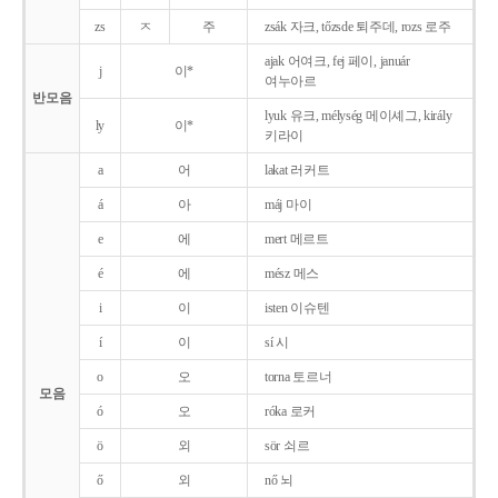
zs
ㅈ
주
zsák 자크, tőzsde 퇴주데, rozs 로주
ajak 어여크, fej 페이, január
j
이*
여누아르
반모음
lyuk 유크, mélység 메이셰그, király
ly
이*
키라이
a
어
lakat 러커트
á
아
máj 마이
e
에
mert 메르트
é
에
mész 메스
i
이
isten 이슈텐
í
이
sí 시
o
오
torna 토르너
모음
ó
오
róka 로커
ö
외
sör 쇠르
ő
외
nő 뇌