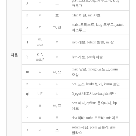
gost 고스트, dugme 두그메, krug
g
ㄱ
그
크루그
h
ㅎ
흐
hitan 히탄, šah 샤흐
korist 코리스트, krug 크루그, jastuk
k
ㅋ
ㄱ, 크
야스투크
ㄹ,
l
ㄹ
levo 레보, balkon 발콘, šal 샬
ㄹㄹ
리*,
자음
lj
ㄹ
ljeto 레토, pasulj 파술
ㄹ리*
malo 말로, mnogo 므노고, osam
m
ㅁ
ㅁ, 므
오삼
n
ㄴ
ㄴ
nos 노스, banka 반카, loman 로만
nj
니*
ㄴ
Njegoš 녜고시, svibanj 스비반
peta 페타, opština 옵슈티나, lep
p
ㅍ
ㅂ, 프
레프
r
ㄹ
르
riba 리바, torba 토르바, mir 미르
sedam 세담, posle 포슬레, glas
s
ㅅ
스
글라스