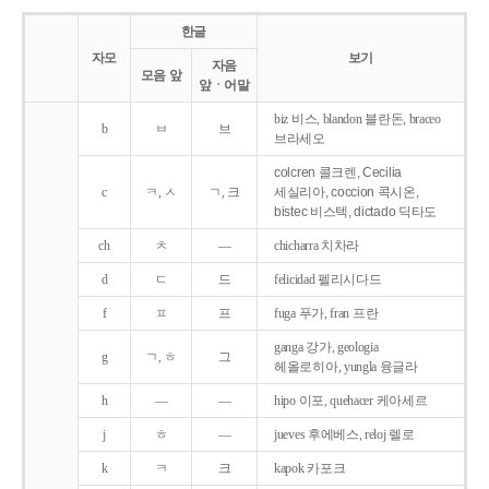
한글
자모
보기
자음
모음 앞
앞ㆍ어말
biz 비스, blandon 블란돈, braceo
b
ㅂ
브
브라세오
colcren 콜크렌, Cecilia
c
ㅋ, ㅅ
ㄱ, 크
세실리아, coccion 콕시온,
bistec 비스텍, dictado 딕타도
ch
ㅊ
―
chicharra 치차라
d
ㄷ
드
felicidad 펠리시다드
f
ㅍ
프
fuga 푸가, fran 프란
ganga 강가, geologia
g
ㄱ, ㅎ
그
헤올로히아, yungla 융글라
h
―
―
hipo 이포, quehacer 케아세르
j
ㅎ
―
jueves 후에베스, reloj 렐로
k
ㅋ
크
kapok 카포크