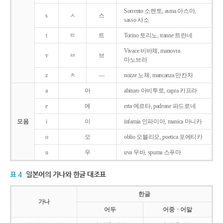
Sorrento 소렌토, asma 아스마,
s
ㅅ
스
sasso 사소
t
ㅌ
트
Torino 토리노, tranne 트란네
Vivace 비바체, manovra
v
ㅂ
브
마노브라
z
ㅊ
―
nozze 노체, mancanza 만칸차
a
아
abituro 아비투로, capra 카프라
e
에
erta 에르타, padrone 파드로네
모음
i
이
infamia 인파미아, manica 마니카
o
오
oblio 오블리오, poetica 포에티카
u
우
uva 우바, spuma 스푸마
표 4
일본어의 가나와 한글 대조표
한글
가나
어두
어중ㆍ어말