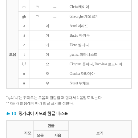
ch
ㅋ
ㅡ
Cheia 케이아
gh
ㄱ
ㅡ
Gheorghe 게오르게
a
아
Arad 아라드
ǎ
어
Bacǎu 바커우
e
에
Elena 엘레나
모음
i
이
pianist 피아니스트
î, â
으
Cîmpina 큼피나, România 로므니아
o
오
Oradea 오라데아
u
우
Nucet 누체트
* ş의 '시'는 뒤따르는 모음과 결합할 때 합쳐서 1 음절로 적는다.
** x는 개별 용례에 따라 한글 표기를 정한다.
표 10
헝가리어 자모와 한글 대조표
한글
자모
보기
모음
자음