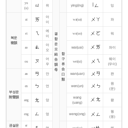
yu
위
ying
(ing)
잉
(u)
아
ai
wa
(ua)
와
이
에
ei
wo
(uo)
워
결
이
복운
합
複韻
운
아
ao
wai
(uai)
와이
모
오
합
結
어
구
웨이
合
ou
wei
(ui)
우
류
(우이)
韻
合
母
an
안
wan
(uan)
완
口
類
원
en
언
wen
(un)
(운)
부성운
附聲韻
wang
ang
앙
왕
(uang)
웡
eng
엉
weng
(ong)
(웅)
권설운
er