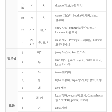
dż,
ㅈ
치
drzewo 제보, łodż 워치
drz
czysty 치스티, beczka 베치카, klucz
cz
ㅊ
치
클루치
szary 샤리, musztarda 무슈타르다,
sz
시*
슈, 시
kapelusz 카펠루시
ㅈ,
rzeka 제카, Przemyśl 프셰미실, kołnierz
rz
주, 슈, 시
시*
코우니에시
j
이*
jasny 야스니, kraj 크라이
반모음
łono 워노, głowa 그워바, bułka 부우카,
ł
우
kanał 카나우
a
아
trawa 트라바
ą̨
옹
trąba 트롱바, mąka 몽카, kąt 콩트, tą 통
e
에
zero 제로
kępa 켕파, węgorz 벵고시, Częstochowa
ę
엥, 에
쳉스토호바, proszę 프로셰
모음
i
이
zima 지마