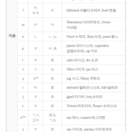
ㄹ,
l
ㄹ
bibliotecǎ 비블리오테커, hotel 호텔
ㄹㄹ
Maramureş 마라무레슈, Avram
m
ㅁ
ㅁ
아브람
자음
n
ㄴ
ㄴ, 느
Nucet 누체트, Bran 브란, pumn 품느
pianist 피아니스트, septembrie
p
ㅍ
ㅂ, 프
셉템브리에, cap 카프
r
ㄹ
르
radio 라디오, dor 도르
s
ㅅ
스
Sibiu 시비우, pas 파스
ş
시*
슈
şag 샤그, Mureş 무레슈
t
ㅌ
트
telefonist 텔레포니스트, bilet 빌레트
ţ
ㅊ
츠
ţigarǎ 치가러, braţ 브라츠
v
ㅂ
브
Victoria 빅토리아, Braşov 브라쇼브
ㄱㅅ,
크스,
x**
taxi 탁시, examen 에그자멘
그ㅈ
ㄱ스
z
ㅈ
즈
ziar 지아르, autobuz 아우토부즈