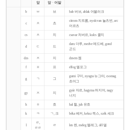
앞
앞ㆍ어말
b
ㅂ
브
bab 버브, ablak 어블러크
citrom 치트롬, nyolcvan 뇰츠번, arc
c
ㅊ
츠
어르츠
cs
ㅊ
치
csavar 처버르, kulcs 쿨치
daru 더루, medve 메드베, gond
d
ㄷ
드
곤드
dzs
ㅈ
지
dzsem 젬
f
ㅍ
프
elfog 엘포그
gumi 구미, nyugta 뉴그터, csomag
g
ㄱ
그
초머그
gyár 자르, hagyma 허지머, nagy
gy
ㅈ
지
너지
h
ㅎ
흐
hal 헐, juh 유흐
k
ㅋ
ㄱ, 크
béka 베커, keksz 켁스, szék 세크
ㄹ,
l
ㄹ
len 렌, meleg 멜레그, dél 델
ㄹㄹ