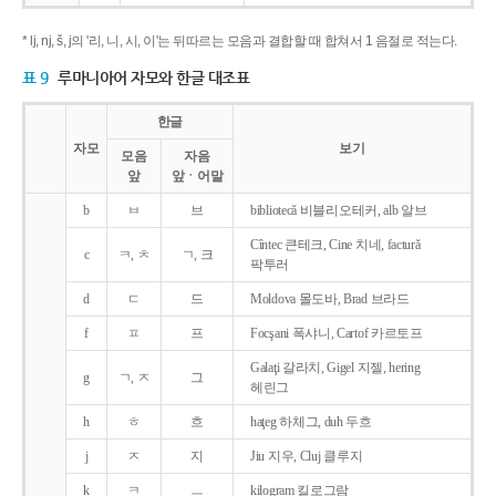
* lj, nj, š, j의 '리, 니, 시, 이'는 뒤따르는 모음과 결합할 때 합쳐서 1 음절로 적는다.
표 9
루마니아어 자모와 한글 대조표
한글
자모
보기
모음
자음
앞
앞ㆍ어말
b
ㅂ
브
bibliotecǎ 비블리오테커, alb 알브
Cîntec 큰테크, Cine 치네, facturǎ
c
ㅋ, ㅊ
ㄱ, 크
팍투러
d
ㄷ
드
Moldova 몰도바, Brad 브라드
f
ㅍ
프
Focşani 폭샤니, Cartof 카르토프
Galaţi 갈라치, Gigel 지젤, hering
g
ㄱ, ㅈ
그
헤린그
h
ㅎ
흐
haţeg 하체그, duh 두흐
j
ㅈ
지
Jiu 지우, Cluj 클루지
k
ㅋ
ㅡ
kilogram 킬로그람