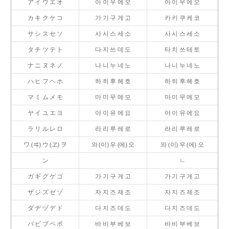
ア イ ウ エ オ
아 이 우 에 오
아 이 우 에 오
カ キ ク ケ コ
가 기 구 게 고
카 키 쿠 케 코
サ シ ス セ ソ
사 시 스 세 소
사 시 스 세 소
タ チ ツ テ ト
다 지 쓰 데 도
타 치 쓰 테 토
ナ ニ ヌ ネ ノ
나 니 누 네 노
나 니 누 네 노
ハ ヒ フ ヘ ホ
하 히 후 헤 호
하 히 후 헤 호
マ ミ ム メ モ
마 미 무 메 모
마 미 무 메 모
ヤ イ ユ エ ヨ
야 이 유 에 요
야 이 유 에 요
ラ リ ル レ ロ
라 리 루 레 로
라 리 루 레 로
ワ (ヰ) ウ (ヱ) ヲ
와 (이) 우 (에) 오
와 (이) 우 (에) 오
ン
ㄴ
ガ ギ グ ゲ ゴ
가 기 구 게 고
가 기 구 게 고
ザ ジ ズ ゼ ゾ
자 지 즈 제 조
자 지 즈 제 조
ダ ヂ ヅ デ ド
다 지 즈 데 도
다 지 즈 데 도
バ ビ ブ ベ ボ
바 비 부 베 보
바 비 부 베 보