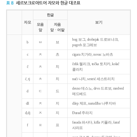
표 8
세르보크로아트어 자모와 한글 대조표
한글
자모
보기
모음
자음
앞
앞ㆍ어말
bog 보그, drobnjak 드로브냐크,
b
ㅂ
브
pogreb 포그레브
c
ㅊ
츠
cigara 치가라, novac 노바츠
čelik 첼리크, točka 토치카, kolač
č
ㅊ
치
콜라치
ć, tj
ㅊ
치
naći 나치, sestrić 세스트리치
desno 데스노, drvo 드르보, medved
d
ㄷ
드
메드베드
dž
ㅈ
지
džep 제프, narudžba 나루지바
đ,dj
ㅈ
지
Ðurađ 주라지
fasada 파사다, kifla 키플라, šaraf
f
ㅍ
프
샤라프