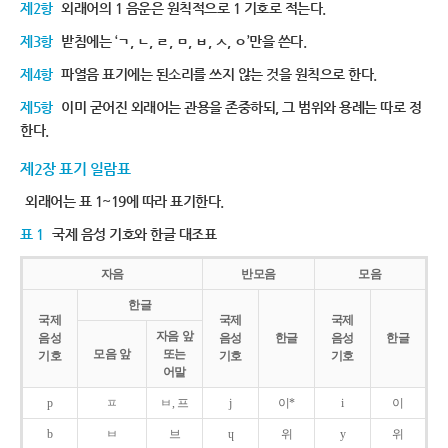
제2항
외래어의 1 음운은 원칙적으로 1 기호로 적는다.
제3항
받침에는 ‘ㄱ, ㄴ, ㄹ, ㅁ, ㅂ, ㅅ, ㅇ’만을 쓴다.
제4항
파열음 표기에는 된소리를 쓰지 않는 것을 원칙으로 한다.
제5항
이미 굳어진 외래어는 관용을 존중하되, 그 범위와 용례는 따로 정
한다.
제2장 표기 일람표
외래어는 표 1~19에 따라 표기한다.
표 1
국제 음성 기호와 한글 대조표
자음
반모음
모음
한글
국제
국제
국제
자음 앞
음성
음성
한글
음성
한글
모음 앞
또는
기호
기호
기호
어말
p
ㅍ
ㅂ, 프
j
이*
i
이
b
ㅂ
브
ɥ
위
y
위