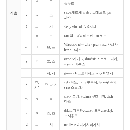
r
ㄹ
르
슈누르
serce 세르체, srebro 스레브로, pas
자음
s
ㅅ
스
파스
ś
ㅡ
시
ślepy 실레피, dziś 지시
t
ㅌ
트
tam 탐, matka 마트카, but 부트
Warszawa 바르샤바, piwnica 피브니차,
w
ㅂ
브, 프
krew 크레프
zamek 자메크, zbrodnia 즈브로드니아,
z
ㅈ
즈, 스
wywóz 비부스
ź
ㅡ
지, 시
gwoździk 그보지지크, więź 비엥시
ㅈ,
żyto 지토, różny 루주니, łyżka 위슈카,
ż
주, 슈, 시
시*
straż 스트라시
chory 호리, kuchnia 쿠흐니아, dach
ch
ㅎ
흐
다흐
dziura 지우라, dzwon 즈본, mosiądz
dz
ㅈ
즈, 츠
모시옹츠
dź
ㅡ
치
niedźwiedź 니에치비에치