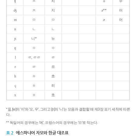
ʧ
ㅊ
치
u
우
ʤ
ㅈ
지
ə**
어
m
ㅁ
ㅁ
ɚ
어
n
ㄴ
ㄴ
ɲ
니*
뉴
ŋ
ㅇ
ㅇ
l
ㄹ, ㄹㄹ
ㄹ
r
ㄹ
르
h
ㅎ
흐
ç
ㅎ
히
x
ㅎ
흐
* [j], [w]의 '이'와 '오, 우', 그리고 [ɲ]의 '니'는 모음과 결합할 때 제3장 표기 세칙에 따른
다.
** 독일어의 경우에는 '에', 프랑스어의 경우에는 '으'로 적는다.
표 2
에스파냐어 자모와 한글 대조표