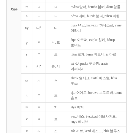
m
ㅁ
ㅁ
málna 말너, bomba 봄버, álom 알롬
자음
n
ㄴ
ㄴ
néma 네머, bunda 분더, pihen 피헨
nyak 녀크, hányszor 하니소르, irány
ny
니*
니
이라니
árpa 아르퍼, csipke 칩케, hónap
p
ㅍ
ㅂ, 프
호너프
r
ㄹ
르
róka 로커, barna 버르너, ár 아르
sál 샬, puska 푸슈카, aratás
s
시*
슈, 시
어러타시
alszik 얼시크, asztal 어스털, húsz
sz
ㅅ
스
후스
ajto 어이토, borotva 보로트버, csont
t
ㅌ
트
촌트
ty
ㅊ
치
atya 어처
vesz 베스, évszázad 에브사저드,
v
ㅂ
브
enyv 에니브
z
ㅈ
즈
zab 저브, kezd 케즈드, blúz 블루즈