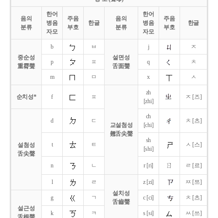
한어
한어
음의
주음
음의
주음
병음
한글
병음
한글
분류
부호
분류
부호
자모
자모
b
ㅂ
j
ㅈ
중순성
설면성
p
ㅍ
q
ㅊ
重脣聲
舌面聲
m
ㅁ
x
ㅅ
zh
순치성*
f
ㅍ
ㅈ [즈]
[zhi]
ch
d
ㄷ
ㅊ [츠]
교설첨성
[chi]
翹舌尖聲
sh
t
ㅌ
ㅅ [스]
설첨성
[shi]
舌尖聲
ㄖ
n
ㄴ
r [ri]
ㄹ [르]
l
ㄹ
z [zi]
ㅉ [쯔]
설치성
g
ㄱ
c [ci]
ㅊ [츠]
舌齒聲
설근성
k
ㅋ
s [si]
ㅆ [쓰]
舌根聲