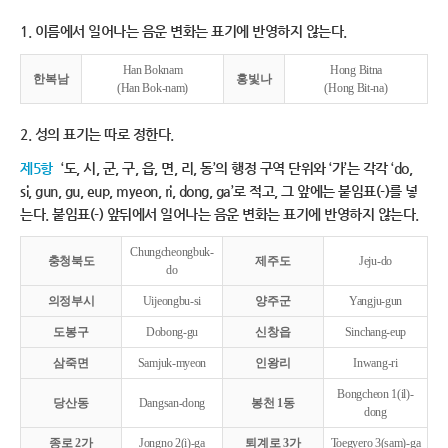
1. 이름에서 일어나는 음운 변화는 표기에 반영하지 않는다.
Han Boknam
Hong Bitna
한복남
홍빛나
(Han Bok-nam)
(Hong Bit-na)
2. 성의 표기는 따로 정한다.
제5항
‘도, 시, 군, 구, 읍, 면, 리, 동’의 행정 구역 단위와 ‘가’는 각각 ‘do,
si, gun, gu, eup, myeon, ri, dong, ga’로 적고, 그 앞에는 붙임표(-)를 넣
는다. 붙임표(-) 앞뒤에서 일어나는 음운 변화는 표기에 반영하지 않는다.
Chungcheongbuk-
충청북도
제주도
Jeju-do
do
의정부시
Uijeongbu-si
양주군
Yangju-gun
도봉구
Dobong-gu
신창읍
Sinchang-eup
삼죽면
Samjuk-myeon
인왕리
Inwang-ri
Bongcheon 1(il)-
당산동
Dangsan-dong
봉천 1동
dong
종로 2가
Jongno 2(i)-ga
퇴계로 3가
Toegyero 3(sam)-ga