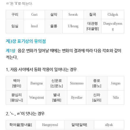
ㄹ’은 ‘ll’로 적는다.
구리
Guri
설악
Seorak
칠곡
Chilgok
대관령
Daegwallyeon
임실
Imsil
울릉
Ulleung
[대괄령]
g
제3장 표기상의 유의점
제1항
음운 변화가 일어날 때에는 변화의 결과에 따라 다음 각호와 같이
적는다.
1. 자음 사이에서 동화 작용이 일어나는 경우
백마
신문로
종로
Baengma
Sinmunno
Jongno
[뱅마]
[신문노]
[종노]
왕십리
별내
신라
Wangsimni
Byeollae
Silla
[왕심니]
[별래]
[실라]
2. ‘ㄴ, ㄹ’이 덧나는 경우
학여울[항녀울]
Hangnyeoul
알약[알략]
allyak