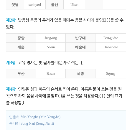
샛별
saetbyeol
울산
Ulsan
제2항
발음상 혼동의 우려가 있을 때에는 음절 사이에 붙임표(-)를 쓸 수
있다.
중앙
Jung-ang
반구대
Ban-gudae
세운
Se-un
해운대
Hae-undae
제3항
고유 명사는 첫 글자를 대문자로 적는다.
부산
Busan
세종
Sejong
제4항
인명은 성과 이름의 순서로 띄어 쓴다. 이름은 붙여 쓰는 것을 원
칙으로 하되 음절 사이에 붙임표(-)를 쓰는 것을 허용한다.( ( ) 안의 표기
를 허용함.)
민용하 Min Yongha (Min Yong-ha)
송나리 Song Nari (Song Na-ri)