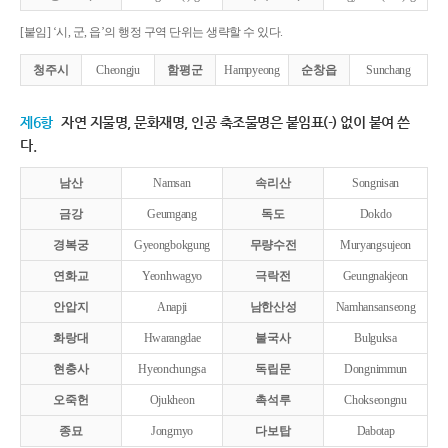
[붙임] ‘시, 군, 읍’의 행정 구역 단위는 생략할 수 있다.
청주시
Cheongju
함평군
Hampyeong
순창읍
Sunchang
제6항
자연 지물명, 문화재명, 인공 축조물명은 붙임표(-) 없이 붙여 쓴
다.
남산
Namsan
속리산
Songnisan
금강
Geumgang
독도
Dokdo
경복궁
Gyeongbokgung
무량수전
Muryangsujeon
연화교
Yeonhwagyo
극락전
Geungnakjeon
안압지
Anapji
남한산성
Namhansanseong
화랑대
Hwarangdae
불국사
Bulguksa
현충사
Hyeonchungsa
독립문
Dongnimmun
오죽헌
Ojukheon
촉석루
Chokseongnu
종묘
Jongmyo
다보탑
Dabotap