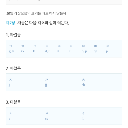
[붙임 2] 장모음의 표기는 따로 하지 않는다.
제2항
자음은 다음 각호와 같이 적는다.
1. 파열음
ㄱ
ㄲ
ㅋ
ㄷ
ㄸ
ㅌ
ㅂ
ㅃ
ㅍ
g, k
kk
k
d, t
tt
t
b, p
pp
p
2. 파찰음
ㅈ
ㅉ
ㅊ
j
jj
ch
3. 마찰음
ㅅ
ㅆ
ㅎ
s
ss
h