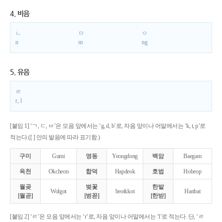
4. 비음
ㄴ
ㅁ
ㅇ
n
m
ng
5. 유음
ㄹ
r, l
[붙임 1] ‘ㄱ, ㄷ, ㅂ’은 모음 앞에서는 ‘g, d, b’로, 자음 앞이나 어말에서는 ‘k, t, p’로
적는다.([ ] 안의 발음에 따라 표기함.)
구미
Gumi
영동
Yeongdong
백암
Baegam
옥천
Okcheon
합덕
Hapdeok
호법
Hobeop
월곶
벚꽃
한밭
Wolgot
beotkkot
Hanbat
[월곧]
[벋꼳]
[한받]
[붙임 2] ‘ㄹ’은 모음 앞에서는 ‘r’로, 자음 앞이나 어말에서는 ‘l’로 적는다. 단, ‘ㄹ