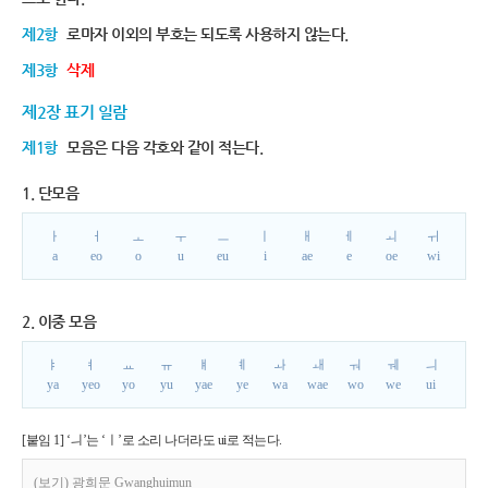
제2항
로마자 이외의 부호는 되도록 사용하지 않는다.
제3항
삭제
제2장 표기 일람
제1항
모음은 다음 각호와 같이 적는다.
1. 단모음
ㅏ
ㅓ
ㅗ
ㅜ
ㅡ
ㅣ
ㅐ
ㅔ
ㅚ
ㅟ
a
eo
o
u
eu
i
ae
e
oe
wi
2. 이중 모음
ㅑ
ㅕ
ㅛ
ㅠ
ㅒ
ㅖ
ㅘ
ㅙ
ㅝ
ㅞ
ㅢ
ya
yeo
yo
yu
yae
ye
wa
wae
wo
we
ui
[붙임 1] ‘ㅢ’는 ‘ㅣ’로 소리 나더라도 ui로 적는다.
(보기) 광희문 Gwanghuimun