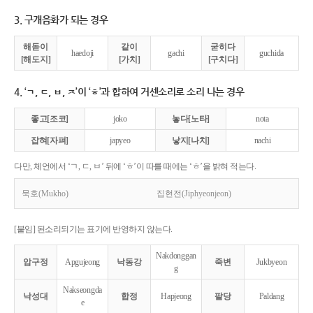
3. 구개음화가 되는 경우
해돋이
같이
굳히다
haedoji
gachi
guchida
[해도지]
[가치]
[구치다]
4. ‘ㄱ, ㄷ, ㅂ, ㅈ’이 ‘ㅎ’과 합하여 거센소리로 소리 나는 경우
좋고[조코]
joko
놓다[노타]
nota
잡혀[자펴]
japyeo
낳지[나치]
nachi
다만, 체언에서 ‘ㄱ, ㄷ, ㅂ’ 뒤에 ‘ㅎ’이 따를 때에는 ‘ㅎ’을 밝혀 적는다.
묵호(Mukho)
집현전(Jiphyeonjeon)
[붙임] 된소리되기는 표기에 반영하지 않는다.
Nakdonggan
압구정
Apgujeong
낙동강
죽변
Jukbyeon
g
Nakseongda
낙성대
합정
Hapjeong
팔당
Paldang
e