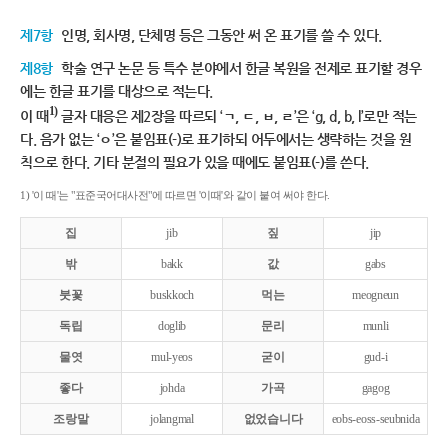
제7항
인명, 회사명, 단체명 등은 그동안 써 온 표기를 쓸 수 있다.
제8항
학술 연구 논문 등 특수 분야에서 한글 복원을 전제로 표기할 경우
에는 한글 표기를 대상으로 적는다.
1)
이 때
글자 대응은 제2장을 따르되 ‘ㄱ, ㄷ, ㅂ, ㄹ’은 ‘g, d, b, l’로만 적는
다. 음가 없는 ‘ㅇ’은 붙임표(-)로 표기하되 어두에서는 생략하는 것을 원
칙으로 한다. 기타 분절의 필요가 있을 때에도 붙임표(-)를 쓴다.
1) '이 때'는 "표준국어대사전"에 따르면 '이때'와 같이 붙여 써야 한다.
집
jib
짚
jip
밖
bakk
값
gabs
붓꽃
buskkoch
먹는
meogneun
독립
doglib
문리
munli
물엿
mul-yeos
굳이
gud-i
좋다
johda
가곡
gagog
조랑말
jolangmal
없었습니다
eobs-eoss-seubnida