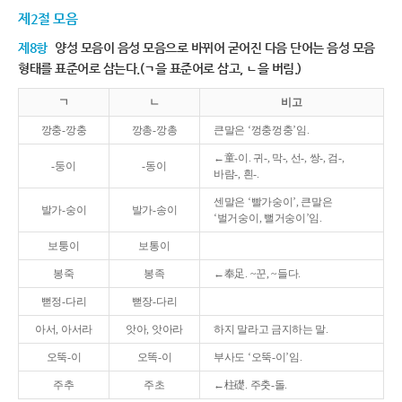
제2절 모음
제8항
양성 모음이 음성 모음으로 바뀌어 굳어진 다음 단어는 음성 모음
형태를 표준어로 삼는다.(ㄱ을 표준어로 삼고, ㄴ을 버림.)
ㄱ
ㄴ
비고
깡충-깡충
깡총-깡총
큰말은 ‘껑충껑충’임.
←童-이. 귀-, 막-, 선-, 쌍-, 검-,
-둥이
-동이
바람-, 흰-.
센말은 ‘빨가숭이’, 큰말은
발가-숭이
발가-송이
‘벌거숭이, 뻘거숭이’임.
보퉁이
보통이
봉죽
봉족
←奉足. ~꾼, ~들다.
뻗정-다리
뻗장-다리
아서, 아서라
앗아, 앗아라
하지 말라고 금지하는 말.
오뚝-이
오똑-이
부사도 ‘오뚝-이’임.
주추
주초
←柱礎. 주춧-돌.