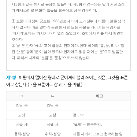
제3항과 같은 취지로 규정한 말들이나, 제3항의 경우와는 달리 거센소리
가 예사소리로 변화한 말들을 표준어로 삼은 경우이다.
① 표준어 규정이 공표된 1988년보다 이미 오래전부터 이름이 얼른 생각
나지 않거나 바로 말하기 곤란한 사람 또는 사물을 가리키는 대명사로
‘거시키’보다는 ‘거시기’가 더 널리 쓰였고 이 조항에서 이를 다시 확인한
것이다.
② ‘푼’은 한자 ‘分’의 고어 발음의 잔재이다. 현대 국어의 ‘할, 푼, 리’나 ‘땡
전 한 푼’ 등에 ‘푼’이 남아 있으나 한자어로 읽을 때에는 ‘분’으로 발음한
다. 따라서 시계의 ‘분침’은 ‘푼침’으로 쓰지 않는다.
제5항
어원에서 멀어진 형태로 굳어져서 널리 쓰이는 것은, 그것을 표준
어로 삼는다.(ㄱ을 표준어로 삼고, ㄴ을 버림.)
ㄱ
ㄴ
비고
강낭-콩
강남-콩
고삿
고샅
겉~, 속~.
사글-세
삭월-세
‘월세’는 표준어임.
울력-성당
위력-성당
떼를 지어서 으르고 협박하는 일.