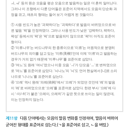
ㅘ, ㅝ’ 등의 원순 모음을 평순 모음으로 발음하는 일은 더 흔히 일어난다.
그러나 이 조항에서 다룬 단어들은 표준어 지역에서도 모음의 단순화 과
정을 겪고, 애초의 형태는 들어 보기 어렵게 된 것들이다.
① 사용 빈도가 높은 ‘괴퍅하다’는 ‘괴팍하다’로 발음이 바뀌었으므로 바
뀐 발음 ‘팍’을 인정하였다. 그러나 사용 빈도가 낮은 ‘강퍅하다, 퍅하다,
퍅성’ 등에서의 ‘퍅’은 ‘팍’으로 발음되지 않으므로 ‘퍅’이 아직도 표준어
형이다.
② ‘미류나무’는 버드나무의 한 종류이므로 ‘미류’는 어원적으로 분명히
버드나무의 의미를 담고 있는 ‘미류(美柳)’인데 이제 ‘미류’라고 발음하는
경우가 거의 없기 때문에 ‘미루나무’를 표준어로 삼았다.
③ ‘여느’도 원래 ‘여늬’였으나 이중 모음 ‘ㅢ’가 단모음 ‘ㅡ’로 변하였으므
로 ‘여느’를 표준어로 삼았다. ‘늬나노’의 ‘늬’도 언어 현실에서 [니]로 소리
나므로 ‘니나노’를 표준어로 삼는다.
④ ‘으례’ 역시 원래 ‘의례(依例)’에서 ‘으례’가 되었던 것인데 ‘례’의 발음
이 ‘레’로 바뀌었으므로 ‘으레’를 표준어로 삼았다. 한편 부사 ‘으레’에 다
시 ‘-이/-히’가 붙은 ‘으레이, 으레히’가 같은 뜻으로 쓰이는 일이 많은데,
이는 인정하지 않는다.
제11항
다음 단어에서는 모음의 발음 변화를 인정하여, 발음이 바뀌어
굳어진 형태를 표준어로 삼는다.(ㄱ을 표준어로 삼고, ㄴ을 버림.)