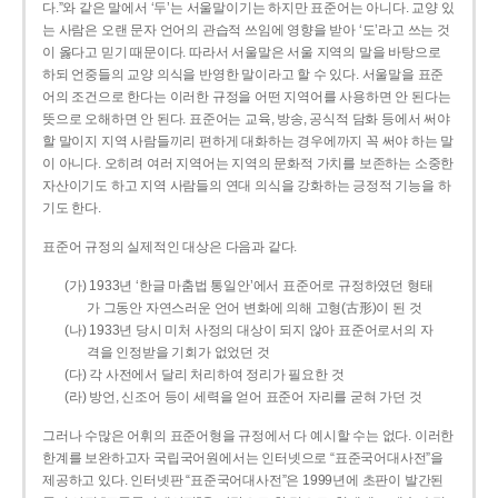
다.”와 같은 말에서 ‘두’는 서울말이기는 하지만 표준어는 아니다. 교양 있
는 사람은 오랜 문자 언어의 관습적 쓰임에 영향을 받아 ‘도’라고 쓰는 것
이 옳다고 믿기 때문이다. 따라서 서울말은 서울 지역의 말을 바탕으로
하되 언중들의 교양 의식을 반영한 말이라고 할 수 있다. 서울말을 표준
어의 조건으로 한다는 이러한 규정을 어떤 지역어를 사용하면 안 된다는
뜻으로 오해하면 안 된다. 표준어는 교육, 방송, 공식적 담화 등에서 써야
할 말이지 지역 사람들끼리 편하게 대화하는 경우에까지 꼭 써야 하는 말
이 아니다. 오히려 여러 지역어는 지역의 문화적 가치를 보존하는 소중한
자산이기도 하고 지역 사람들의 연대 의식을 강화하는 긍정적 기능을 하
기도 한다.
표준어 규정의 실제적인 대상은 다음과 같다.
(가) 1933년 ‘한글 마춤법 통일안’에서 표준어로 규정하였던 형태
가 그동안 자연스러운 언어 변화에 의해 고형(古形)이 된 것
(나) 1933년 당시 미처 사정의 대상이 되지 않아 표준어로서의 자
격을 인정받을 기회가 없었던 것
(다) 각 사전에서 달리 처리하여 정리가 필요한 것
(라) 방언, 신조어 등이 세력을 얻어 표준어 자리를 굳혀 가던 것
그러나 수많은 어휘의 표준어형을 규정에서 다 예시할 수는 없다. 이러한
한계를 보완하고자 국립국어원에서는 인터넷으로 “표준국어대사전”을
제공하고 있다. 인터넷판 “표준국어대사전”은 1999년에 초판이 발간된