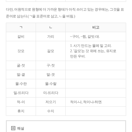
다만, 어원적으로 원형에 더 가까운 형태가 아직 쓰이고 있는 경우에는, 그것을 표
준어로 삼는다.(ㄱ을 표준어로 삼고, ㄴ을 버림.)
ㄱ
ㄴ
비고
갈비
가리
~구이, ~찜, 갈빗-대.
1. 사기 만드는 물레 밑 고리.
갓모
갈모
2. '갈모'는 갓 위에 쓰는, 유지로
만든 우비.
굴-젓
구-젓
말-곁
말-겻
물-수란
물-수랄
밀-뜨리다
미-뜨리다
적-이
저으기
적이-나, 적이나-하면.
휴지
수지
해설