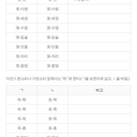
윗-사랑
웃-사랑
윗-세장
웃-세장
윗-수염
웃-수염
윗-입술
웃-입술
윗-잇몸
웃-잇몸
윗-자리
웃-자리
윗-중방
웃-중방
다만 1. 된소리나 거센소리 앞에서는 ‘위-’로 한다.(ㄱ을 표준어로 삼고, ㄴ을 버림.)
ㄱ
ㄴ
비고
위-짝
웃-짝
위-쪽
웃-쪽
위-채
웃-채
위-층
웃-층