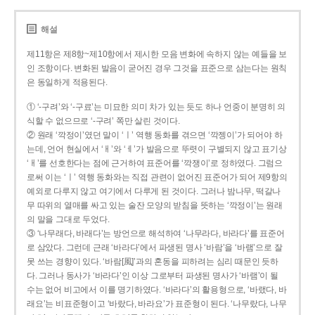
해설
제11항은 제8항~제10항에서 제시한 모음 변화에 속하지 않는 예들을 보
인 조항이다. 변화된 발음이 굳어진 경우 그것을 표준으로 삼는다는 원칙
은 동일하게 적용된다.
① ‘-구려’와 ‘-구료’는 미묘한 의미 차가 있는 듯도 하나 언중이 분명히 의
식할 수 없으므로 ‘-구려’ 쪽만 살린 것이다.
② 원래 ‘깍정이’였던 말이 ‘ㅣ’ 역행 동화를 겪으면 ‘깍젱이’가 되어야 하
는데, 언어 현실에서 ‘ㅐ’와 ‘ㅔ’가 발음으로 뚜렷이 구별되지 않고 표기상
‘ㅐ’를 선호한다는 점에 근거하여 표준어를 ‘깍쟁이’로 정하였다. 그럼으
로써 이는 ‘ㅣ’ 역행 동화와는 직접 관련이 없어진 표준어가 되어 제9항의
예외로 다루지 않고 여기에서 다루게 된 것이다. 그러나 밤나무, 떡갈나
무 따위의 열매를 싸고 있는 술잔 모양의 받침을 뜻하는 ‘깍정이’는 원래
의 말을 그대로 두었다.
③ ‘나무래다, 바래다’는 방언으로 해석하여 ‘나무라다, 바라다’를 표준어
로 삼았다. 그런데 근래 ‘바라다’에서 파생된 명사 ‘바람’을 ‘바램’으로 잘
못 쓰는 경향이 있다. ‘바람[風]’과의 혼동을 피하려는 심리 때문인 듯하
다. 그러나 동사가 ‘바라다’인 이상 그로부터 파생된 명사가 ‘바램’이 될
수는 없어 비고에서 이를 명기하였다. ‘바라다’의 활용형으로, ‘바랬다, 바
래요’는 비표준형이고 ‘바랐다, 바라요’가 표준형이 된다. ‘나무랐다, 나무