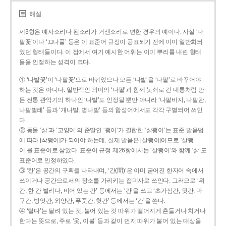
해설
제3항은 예사소리나 된소리가 거센소리로 변한 경우의 예이다. 사실 ‘나
팔꽃’이나 ‘끄나풀’ 등은 이 표준어 규정이 공표되기 전에 이미 일반화되
었던 형태들이다. 이 점에서 여기 예시한 어휘는 이미 뿌리를 내린 형태
들을 인정하는 성격이 크다.
① ‘나발꽃’이 ‘나팔꽃’으로 바뀌었으나 모든 ‘나발’을 ‘나팔’로 바꾸어야
하는 것은 아니다. 일반적인 의미의 ‘나팔’과 함께 놋쇠로 긴 대롱처럼 만
든 전통 관악기의 하나인 ‘나발’도 인정될 뿐만 아니라 ‘나팔바지, 나팔관,
나팔벌레’ 등과 ‘개나발, 병나발’ 등의 합성어에서도 각각 구별되어 쓰인
다.
② 동물 ‘삵’과 ‘고양이’의 준말인 ‘괭이’가 결합한 ‘삵괭이’는 표준 발음법
에 따라 [삭꽹이]가 되어야 하는데, 실제 발음은 [살쾡이]이므로 ‘살쾡
이’를 표준어로 삼았다. 표준어 규정 제26항에서는 ‘살쾡이’와 함께 ‘삵’도
표준어로 인정하였다.
③ ‘칸’은 공간의 구획을 나타내며, ‘간(間)’은 이미 굳어진 한자어 속에서
쓰이거나 공간으로서의 장소를 가리키는 접미사로 쓰인다. 그러므로 ‘위
칸, 한 칸 벌리다, 비어 있는 칸’ 등에서는 ‘칸’을 쓰고 ‘초가삼간, 뒷간, 마
구간, 방앗간, 외양간, 푸줏간, 헛간’ 등에서는 ‘간’을 쓴다.
④ ‘털다’는 달려 있는 것, 붙어 있는 것 따위가 떨어지게 흔들거나 치거나
한다는 뜻으로, 주로 ‘옷, 이불’ 등과 같이 먼지 따위가 붙어 있는 대상을