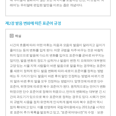
해 우리말에 동화되지 않은 모든 외국어를 포함하는 반면, 이 조항의 ‘외
래어’는 우리말에 편입된 말만을 이르는 좁은 개념이다.
제2장 발음 변화에 따른 표준어 규정
해설
시간의 흐름에 따라 어떤 어휘는 자음과 모음의 발음이 달라지고 길이가
줄어드는 등의 변화를 입게 된다. 어문 규범을 자주 바꾸는 것은 바람직
하지 않으므로 발음에 다소의 변화를 입어도 표준어를 곧바로 바꾸지는
않지만, 발음 변화의 정도가 심하거나 발음이 변한 지 오래되어 대부분의
교양 있는 서울 지역 사람들이 바뀐 발음으로 말을 하는 경우에는 표준어
를 새로이 정하게 된다. 발음 변화에 따라 새로이 표준어를 정하는 방법
에는 두 가지가 있다. 발음이 바뀐 후의 말만 인정하는 방법과 바뀌기 전
의 말과 바뀐 후의 말을 모두 인정하는 방법이다. 앞엣것에 따르면 단수
표준어, 뒤엣것에 따르면 복수 표준어가 된다. 원칙적으로는 언어가 변화
하였으면 단수 표준어로 정해야 하겠으나, 언어의 변화에는 대부분 긴 시
간의 과도기가 있으므로 복수 표준어로 정하는 경우도 있다. 사회가 언어
의 규범적 사용을 점차 유연하게 인식하게 됨에 따라 복수 표준어 역시
점차 확대되고 있다. 이를 반영하여 국립국어원에서는 2011년을 시작으
로 표준어 추가 목록을 발표하고 있고, “표준국어대사전”의 수정ㆍ보완