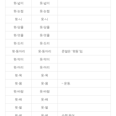
윗-넓이
웃-넓이
윗-눈썹
웃-눈썹
윗-니
웃-니
윗-당줄
웃-당줄
윗-덧줄
웃-덧줄
윗-도리
웃-도리
윗-동아리
웃-동아리
준말은 ‘윗동’임.
윗-막이
웃-막이
윗-머리
웃-머리
윗-목
웃-목
윗-몸
웃-몸
~ 운동.
윗-바람
웃-바람
윗-배
웃-배
윗-벌
웃-벌
윗-변
웃-변
수학 용어.