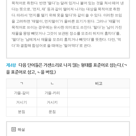
목적어로 취한다. 반면 ‘떨다’는 달려 있거나 붙어 있는 것을 쳐서 떼어 낸
다는 뜻으로, ‘먼지, 재’ 등과 같이 떨어져 나가는 대상을 목적어로 취한
다. 따라서 ‘먼지를 떨기 위해 옷을 털다’와 같이 쓸 수 있다. 이러한 쓰임
을 고려하면 ‘재떨이, 먼지떨이’가 올바른 표기가 된다. 그러나 ‘재물’이
목적어로 쓰이는 경우에는 유사한 의미로도 쓰인다. ‘털다’는 ‘남이 가진
재물을 몽땅 빼앗거나 그것이 보관된 장소를 모조리 뒤지어 훔치다’를,
‘떨다’는 ‘남에게서 재물을 모조리 훔치거나 빼앗다’를 뜻한다. 다만, ‘먹
다’와 결합해 합성어로 쓸 때에는 ‘털어먹다’로 쓴다.
제4항
다음 단어들은 거센소리로 나지 않는 형태를 표준어로 삼는다.(ㄱ
을 표준어로 삼고, ㄴ을 버림.)
ㄱ
ㄴ
비고
가을-갈이
가을-카리
거시기
거시키
분침
푼침
해설