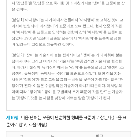
서 ‘강남콩’을 ‘강낭콩’으로 처리한 것과 마찬가지로 ‘냄비’를 표준어로 삼
은 것이다.
[붙임 1] ‘아지랑이’는 과거의 대사전들에서 ‘아지랭이’로 고쳐진 것이 교
과서에 반영되어 ‘아지랭이’가 표준어로 쓰여 왔으나, 현대 언중의 직관
이 ‘아지랑이’를 표준으로 인식하는 경향이 강해 ‘아지랑이’를 표준어로
삼았다. 1936년 “조선어 표준말 모음”에서 ‘아지랑이’를 표준어로 정한
바 있었는데 그것으로 되돌아간 것이다.
[붙임 2] ‘-장이’는 기술자에 붙는 접미사이고 ‘-쟁이’는 기타 어휘에 붙는
접미사이다. 그리고 여기서의 ‘기술자’는 ‘수공업적인 기술자’로 한정한
다. 따라서 ‘칠장이, 유기장이’에서는 ‘-장이’를 표준으로 삼고 ‘멋쟁이, 소
금쟁이, 골목쟁이’ 등에서는 ‘-쟁이’를 표준으로 삼았다. 또한 점을 치는
사람은 ‘점쟁이’가 되고 그림을 그리는 사람을 낮추어 가리키는 말은 ‘환
쟁이’가 된다. 이들은 수공업적인 기술자가 아니기 때문이다. 이처럼 의
미에 따라 ‘-장이’와 ‘-쟁이’를 구별해서 쓰기 때문에 갓을 만드는 기술자
는 ‘갓장이’, 갓을 쓴 사람을 낮잡아 이르는 말은 ‘갓쟁이’가 된다.
제10항
다음 단어는 모음이 단순화한 형태를 표준어로 삼는다.(ㄱ을 표
준어로 삼고, ㄴ을 버림.)
ㄱ
ㄴ
비고