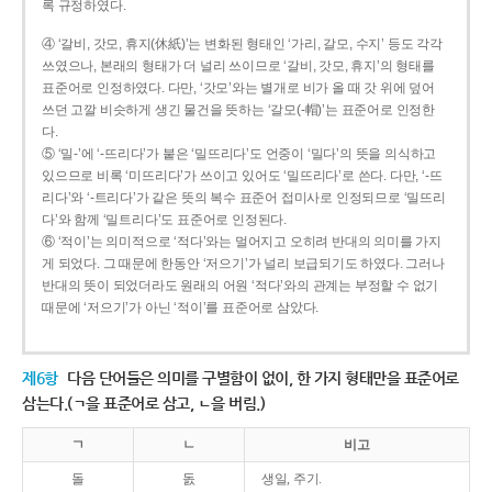
록 규정하였다.
④ ‘갈비, 갓모, 휴지(休紙)’는 변화된 형태인 ‘가리, 갈모, 수지’ 등도 각각
쓰였으나, 본래의 형태가 더 널리 쓰이므로 ‘갈비, 갓모, 휴지’의 형태를
표준어로 인정하였다. 다만, ‘갓모’와는 별개로 비가 올 때 갓 위에 덮어
쓰던 고깔 비슷하게 생긴 물건을 뜻하는 ‘갈모(-帽)’는 표준어로 인정한
다.
⑤ ‘밀-’에 ‘-뜨리다’가 붙은 ‘밀뜨리다’도 언중이 ‘밀다’의 뜻을 의식하고
있으므로 비록 ‘미뜨리다’가 쓰이고 있어도 ‘밀뜨리다’로 쓴다. 다만, ‘-뜨
리다’와 ‘-트리다’가 같은 뜻의 복수 표준어 접미사로 인정되므로 ‘밀뜨리
다’와 함께 ‘밀트리다’도 표준어로 인정된다.
⑥ ‘적이’는 의미적으로 ‘적다’와는 멀어지고 오히려 반대의 의미를 가지
게 되었다. 그 때문에 한동안 ‘저으기’가 널리 보급되기도 하였다. 그러나
반대의 뜻이 되었더라도 원래의 어원 ‘적다’와의 관계는 부정할 수 없기
때문에 ‘저으기’가 아닌 ‘적이’를 표준어로 삼았다.
제6항
다음 단어들은 의미를 구별함이 없이, 한 가지 형태만을 표준어로
삼는다.(ㄱ을 표준어로 삼고, ㄴ을 버림.)
ㄱ
ㄴ
비고
돌
돐
생일, 주기.