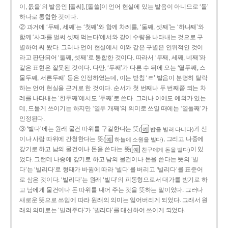
이, 돐을’의 발음인 [돌씨], [돌쓸]이 언어 현실에 있는 발음이 아니므로 ‘돌’
하나로 통합한 것이다.
② 과거에 ‘두째, 세째’는 ‘첫째’와 함께 차례를, ‘둘째, 셋째’는 ‘하나째’와
함께 ‘사과를 벌써 셋째 먹는다’에서와 같이 수량을 나타내는 것으로 구
별하여 써 왔다. 그러나 언어 현실에서 이와 같은 구별은 인위적인 것이
라고 판단되어 ‘둘째, 셋째’로 통합한 것이다. 따라서 ‘두째, 세째, 네째’와
같은 표현은 잘못된 것이다. 다만, ‘두째’가 다른 수 뒤에 오는 ‘열두째, 스
물두째, 서른두째’ 등은 인정하였는데, 이는 받침 ‘ㄹ’ 발음이 분명히 탈락
하는 언어 현실을 근거로 한 것이다. 순서가 첫 번째나 두 번째쯤 되는 차
례를 나타내는 ‘한두째’에서도 ‘두째’로 쓴다. 그러나 이에도 예외가 있는
데, 드물게 쓰이기는 하지만 ‘열두 개째’의 의미로 쓰일 때에는 ‘열둘째’가
인정된다.
③ ‘빌다’에는 원래 물건 따위를 구걸한다는 뜻
과 신
(
밥을 빌러 다니다)
예
이나 사람 따위에 간청한다는 뜻
, 그리고 나중에
(
하늘에 소원을 빌다)
예
갚기로 하고 남의 물건이나 돈을 쓴다는 뜻
이 있
(
친구에게 돈을 빌다)
예
었다. 그런데 나중에 갚기로 하고 남의 물건이나 돈을 쓴다는 뜻의 ‘빌
다’는 ‘빌리다’로 형태가 바뀜에 따라 ‘빌다’를 버리고 ‘빌리다’를 표준어
로 삼은 것이다. ‘빌리다’는 원래 ‘빌다’의 피동형으로서 대가를 받기로 하
고 남에게 물건이나 돈 따위를 내어 주는 것을 뜻하는 말이었다. 그러나
새로운 뜻으로 쓰임에 따라 원래의 의미는 잃어버리게 되었다. 그래서 원
래의 의미로는 ‘빌려주다’가 ‘빌리다’를 대신하여 쓰이게 되었다.