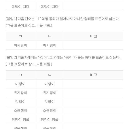
동댕이-치다
동당이-치다
[붙임 1] 다음 단어는 ‘ㅣ’ 역행 동화가 일어나지 아니한 형태를 표준어로 삼는다.
(ㄱ을 표준어로 삼고, ㄴ을 버림.)
ㄱ
ㄴ
비고
아지랑이
아지랭이
[붙임 2] 기술자에게는 ‘-장이’, 그 외에는 ‘-쟁이’가 붙는 형태를 표준어로 삼는다.
(ㄱ을 표준어로 삼고, ㄴ을 버림.)
ㄱ
ㄴ
비고
미장이
미쟁이
유기장이
유기쟁이
멋쟁이
멋장이
소금쟁이
소금장이
담쟁이-덩굴
담장이-덩굴
골목쟁이
골목장이