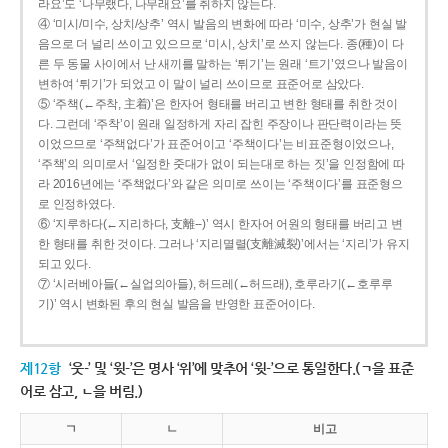
라요’도 ‘나무랬다, 나무래요’를 취하지 않는다.
④ ‘미시/미수, 상치/상추’ 역시 발음의 변화에 따라 ‘미수, 상추’가 현실 발
음으로 더 널리 쓰이고 있으므로 ‘미시, 상치’로 쓰지 않는다. 종(種)이 다
른 두 동물 사이에서 난 새끼를 말하는 ‘튀기’는 원래 ‘트기’였으나 발음이
변하여 ‘튀기’가 되었고 이 말이 널리 쓰이므로 표준어로 삼았다.
⑤ ‘주책(←주착, 主着)’은 한자어 형태를 버리고 변한 형태를 취한 것이
다. 그런데 ‘주착’이 원래 일정하게 자리 잡힌 주장이나 판단력이라는 뜻
이었으므로 ‘주책없다’가 표준어이고 ‘주책이다’는 비표준형이었으나,
‘주책’의 의미로서 ‘일정한 줏대가 없이 되는대로 하는 짓’을 인정함에 따
라 2016년에는 ‘주책없다’와 같은 의미로 쓰이는 ‘주책이다’를 표준형으
로 인정하였다.
⑥ ‘지루하다(←지리하다, 支離--)’ 역시 한자어 어원의 형태를 버리고 변
한 형태를 취한 것이다. 그러나 ‘지리멸렬(支離滅裂)’에서는 ‘지리’가 유지
되고 있다.
⑦ ‘시러베아들(←실업의아들), 허드레(←허드래), 호루라기(←호루루
기)’ 역시 변화된 후의 현실 발음을 반영한 표준어이다.
제12항
‘웃-’ 및 ‘윗-’은 명사 ‘위’에 맞추어 ‘윗-’으로 통일한다.(ㄱ을 표준
어로 삼고, ㄴ을 버림.)
ㄱ
ㄴ
비고