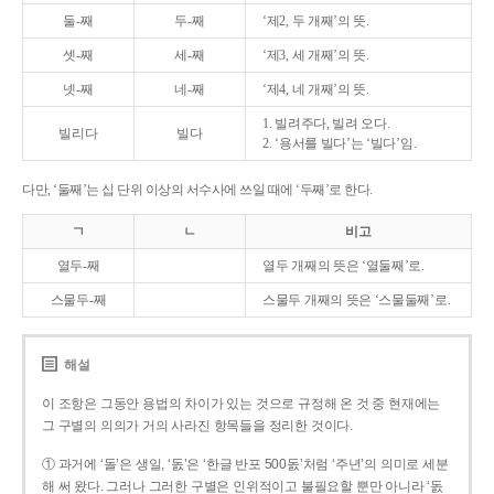
둘-째
두-째
‘제2, 두 개째’의 뜻.
셋-째
세-째
‘제3, 세 개째’의 뜻.
넷-째
네-째
‘제4, 네 개째’의 뜻.
1. 빌려주다, 빌려 오다.
빌리다
빌다
2. ‘용서를 빌다’는 ‘빌다’임.
다만, ‘둘째’는 십 단위 이상의 서수사에 쓰일 때에 ‘두째’로 한다.
ㄱ
ㄴ
비고
열두-째
열두 개째의 뜻은 ‘열둘째’로.
스물두-째
스물두 개째의 뜻은 ‘스물둘째’로.
해설
이 조항은 그동안 용법의 차이가 있는 것으로 규정해 온 것 중 현재에는
그 구별의 의의가 거의 사라진 항목들을 정리한 것이다.
① 과거에 ‘돌’은 생일, ‘돐’은 ‘한글 반포 500돐’처럼 ‘주년’의 의미로 세분
해 써 왔다. 그러나 그러한 구별은 인위적이고 불필요할 뿐만 아니라 ‘돐