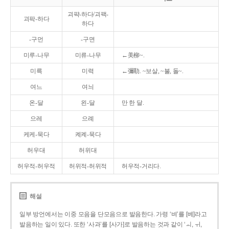
괴퍅-하다/괴팩-
괴팍-하다
하다
-구먼
-구면
미루-나무
미류-나무
←美柳~.
미륵
미력
←彌勒. ~보살, ~불, 돌~.
여느
여늬
온-달
왼-달
만 한 달.
으레
으례
케케-묵다
켸켸-묵다
허우대
허위대
허우적-허우적
허위적-허위적
허우적-거리다.
해설
일부 방언에서는 이중 모음을 단모음으로 발음한다. 가령 ‘벼’를 [베]라고
발음하는 일이 있다. 또한 ‘사과’를 [사가]로 발음하는 것과 같이 ‘ㅚ, ㅟ,