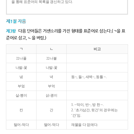
을 통해 표준어의 목록을 갱신하고 있다.
제1절 자음
제3항
다음 단어들은 거센소리를 가진 형태를 표준어로 삼는다.(ㄱ을 표
준어로 삼고, ㄴ을 버림.)
ㄱ
ㄴ
비고
끄나풀
끄나불
나팔-꽃
나발-꽃
녘
녁
동~, 들~, 새벽~, 동틀 ~.
부엌
부억
살-쾡이
삵-괭이
1. ~막이, 빈~, 방 한 ~.
칸
간
2. ‘초가삼간, 윗간’의 경우에는
‘간’임.
털어-먹다
떨어-먹다
재물을 다 없애다.