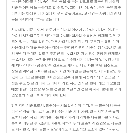
는 사람이라도 비어, 속어, 은어 등을 쓸 수는 있으므로 표준어의 사회적
기준은 상당히 느슨하다고 할 수 있다. 그러나 비어, 속어, 은어 등은 표준
어이기는 하되 언어 예절에 어긋난 말들이므로, 교양 있는 사람이라면 사
용을 자제하여야 하는 말들이다.
2. 시대적 기준으로서, 표준어는 현대의 언어여야 한다. 여기서 ‘현대’는
단순히 시간적으로 현재란 뜻이 아니라 역사적 흐름에서 현재와 같은 구
획에 있는 시대를 말한다. 다른 사회적, 경제적 시대 구분과는 달리 언어
사용에서 현대를 구분하는 데에는 뚜렷한 객관적 기준이 없다. 20세기 초
의 구어가 현대의 말로 간주되곤 하나, 21세기가 상당히 진행된 현재로서
는 20세기 초의 구어를 현대의 말로 간주하기에 어려움이 있다. 한 시대
에 최대 4세대가 공존할 수 있으므로 세대 간 시간 차를 30년 남짓으로
잡으면 넉넉잡아 100년 정도의 시간 차가 있는 말들이 한 시대에 쓰일 수
있다. 그러므로 현대를 100년 전으로부터 현재 시점까지의 기간으로 규
정할 수도 있을 것이다. 그러나 이러한 시간 인식은 ‘현대’ 개념의 모호함
때문에 편의상 행할 수 있는 것일 뿐 객관적인 것은 아니다. ‘현대’는 국어
언중들의 직관으로 이해하여야 한다.
3. 지역적 기준으로서, 표준어는 서울말이어야 한다. 이는 표준어의 공용
어적 성격을 가장 크게 드러내 주는 기준이다. 가령, 많은 지역 사람들이
모여서 공식적인 이야기를 나눌 때 각자의 지역어를 사용한다면 의사소
통이 어려워질 수 있는데, 이를 방지하기 위해 표준어의 조건으로 서울말
을 제시한 것이다. 물론 서울말이라도 비표준적인 요소가 있다. “나두 간