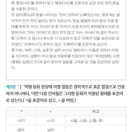
⑥ ‘뻗장다리’를 취하지 않고 ‘뻗정다리’를 표준어로 삼은 것은 언어 현실
을 수용한 것이다.
⑦ 금지(禁止)의 뜻을 나타내는 ‘앗아, 앗아라’는 빼앗는다는 원뜻과는 멀
어져서 단지 하지 말라는 뜻이 되었는데, 현실 발음에 따라 음성 모음 형
태를 취하여 ‘아서, 아서라’로 한 것이다. 어원 의식이 희박해졌으므로 어
법에 따라 ‘앗어, 앗어라’와 같이 적지 않고 ‘아서, 아서라’와 같이 적는다.
⑧ ‘오똑이’도 명사나 부사로 다 인정하지 않고 ‘오뚝이’만을 표준어로 정
하였다. ‘오똑하다’도 취하지 않고 ‘오뚝하다’를 표준어로 삼는다.
⑨ 다만, ‘부주, 사둔, 삼춘’은 널리 쓰이는 형태이나, 이들은 한자어 어원
을 의식하는 경향이 커서 음성 모음화를 인정하지 않고 ‘부조(扶助), 사돈
(査頓), 삼촌(三寸)’과 같이 한자어 발음을 그대로 쓴 것을 표준어로 삼았
다.
제9항
‘ㅣ’ 역행 동화 현상에 의한 발음은 원칙적으로 표준 발음으로 인정
하지 아니하되, 다만 다음 단어들은 그러한 동화가 적용된 형태를 표준어
로 삼는다.(ㄱ을 표준어로 삼고, ㄴ을 버림.)
ㄱ
ㄴ
비고
-내기
-나기
서울-, 시골-, 신출-, 풋-.
냄비
남비