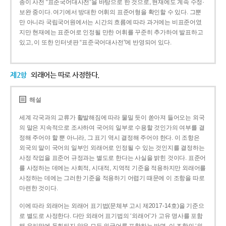
종이 사전 “표준국어대사전”을 바탕으로 한 것으로, 현재에도 계속 수정·
보완 중이다. 여기에서 방대한 어휘의 표준어형을 확인할 수 있다. 그뿐
만 아니라 국립국어원에서는 시간의 흐름에 따라 과거에는 비표준어였
지만 현재에는 표준어로 인정될 만한 어휘를 꾸준히 추가하여 발표하고
있고, 이 또한 인터넷판 “표준국어대사전”에 반영되어 있다.
제2항
외래어는 따로 사정한다.
해설
세계 각국과의 교류가 활발해짐에 따라 물밀 듯이 쏟아져 들어오는 외국
의 말은 지속적으로 조사하여 국어의 일부로 수용할 것인가의 여부를 결
정해 주어야 할 뿐 아니라, 그 표기 역시 결정해 주어야 한다. 이 조항은
외국의 말이 국어의 일부인 외래어로 인정될 수 있는 것인지를 결정하는
사정 작업을 표준어 규정과는 별도로 한다는 사실을 밝힌 것이다. 표준어
를 사정하는 데에는 사회적, 시대적, 지역적 기준을 적용하지만 외래어를
사정하는 데에는 그러한 기준을 적용하기 어렵기 때문에 이 조항을 따로
마련한 것이다.
이에 따라 외래어는 외래어 표기법(문체부 고시 제2017-14호)을 기준으
로 별도로 사정한다. 다만 외래어 표기법의 ‘외래어’가 고유 명사를 포함