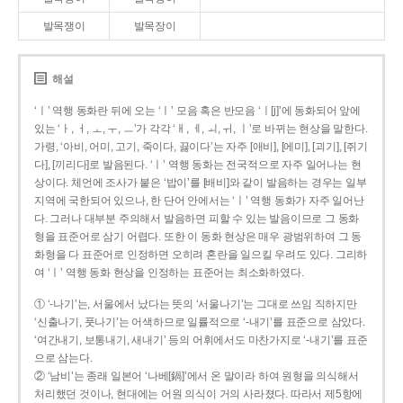
발목쟁이
발목장이
해설
‘ㅣ’ 역행 동화란 뒤에 오는 ‘ㅣ’ 모음 혹은 반모음 ‘ㅣ[j]’에 동화되어 앞에
있는 ‘ㅏ, ㅓ, ㅗ, ㅜ, ㅡ’가 각각 ‘ㅐ, ㅔ, ㅚ, ㅟ, ㅣ’로 바뀌는 현상을 말한다.
가령, ‘아비, 어미, 고기, 죽이다, 끓이다’는 자주 [애비], [에미], [괴기], [쥐기
다], [끼리다]로 발음된다. ‘ㅣ’ 역행 동화는 전국적으로 자주 일어나는 현
상이다. 체언에 조사가 붙은 ‘밥이’를 [배비]와 같이 발음하는 경우는 일부
지역에 국한되어 있으나, 한 단어 안에서는 ‘ㅣ’ 역행 동화가 자주 일어난
다. 그러나 대부분 주의해서 발음하면 피할 수 있는 발음이므로 그 동화
형을 표준어로 삼기 어렵다. 또한 이 동화 현상은 매우 광범위하여 그 동
화형을 다 표준어로 인정하면 오히려 혼란을 일으킬 우려도 있다. 그리하
여 ‘ㅣ’ 역행 동화 현상을 인정하는 표준어는 최소화하였다.
① ‘-나기’는, 서울에서 났다는 뜻의 ‘서울나기’는 그대로 쓰임 직하지만
‘신출나기, 풋나기’는 어색하므로 일률적으로 ‘-내기’를 표준으로 삼았다.
‘여간내기, 보통내기, 새내기’ 등의 어휘에서도 마찬가지로 ‘-내기’를 표준
으로 삼는다.
② ‘남비’는 종래 일본어 ‘나베[鍋]’에서 온 말이라 하여 원형을 의식해서
처리했던 것이나, 현대에는 어원 의식이 거의 사라졌다. 따라서 제5항에