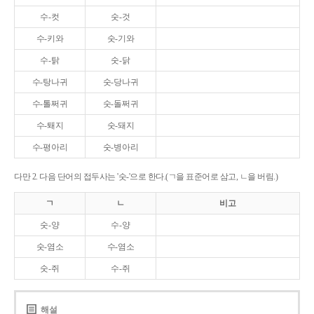
수-컷
숫-것
수-키와
숫-기와
수-탉
숫-닭
수-탕나귀
숫-당나귀
수-톨쩌귀
숫-돌쩌귀
수-퇘지
숫-돼지
수-평아리
숫-병아리
다만 2. 다음 단어의 접두사는 '숫-'으로 한다.(ㄱ을 표준어로 삼고, ㄴ을 버림.)
ㄱ
ㄴ
비고
숫-양
수-양
숫-염소
수-염소
숫-쥐
수-쥐
해설