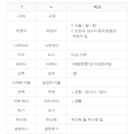
ㄱ
ㄴ
비고
-구려
-구료
1. 서울~, 알~, 찰~.
깍쟁이
깍정이
2. 도토리, 상수리 등의 받침은
‘깍정이’임.
나무라다
나무래다
미수
미시
미숫-가루.
바라다
바래다
‘바램[所望]’은 비표준어임.
상추
상치
~쌈.
시러베-아들
실업의-아들
주책
주착
←主着. ~망나니, ~없다.
지루-하다
지리-하다
←支離.
튀기
트기
허드레
허드래
허드렛-물, 허드렛-일.
호루라기
호루루기