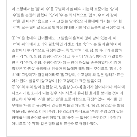
이 조항에서는 ‘암’과 ‘수’를 구별하여 쓸 때의 기본적 표준어는 ‘암’과
‘수’임을 분명히 밝혔다. ‘암’과 ‘수’는 역사적으로 ‘암ㅎ, 수ㅎ’과 같이
‘ㅎ’을 맨 마지막 음으로 가지고 있는 말이었으나 현대에 와서는 이러한
‘ㅎ’이 모두 떨어졌으므로 떨어진 형태를 기본적인 표준어로 규정하였다.
① ‘ㅎ’은 현대의 단어들에도 그 발음의 흔적이 많이 남아 있는데, 이
‘ㅎ’이 뒤의 예사소리와 결합하면 거센소리로 축약되는 일이 흔하여 이
조항에서 부가적으로 규정하였다. 즉 ‘암ㅎ’에 ‘개, 닭, 병아리’가 결합하
면 각각 ‘암캐, 암탉, 암평아리’가 되고 ‘수ㅎ’에 ‘개, 닭, 병아리’가 결합하
면 각각 ‘수캐, 수탉, 수평아리’가 되는 언어 현실을 존중하였다. 이러한
축약은 ‘다만 1’ 규정에서 언급한 예들에만 해당되는 것이므로 ‘암ㅎ, 수
ㅎ’에 ‘고양이’가 결합하더라도 ‘암고양이, 수고양이’와 같은 형태가 표준
어가 된다. 발음도 [암고양이], [수고양이]가 표준 발음이다.
② ‘수’와 뒤의 말이 결합할 때, 발음상 [ㄴ(ㄴ)] 첨가가 일어나거나 뒤의 예
사소리가 된소리가 되는 경우 사이시옷과 유사한 효과를 보이는 것이라
판단하여 ‘수’에 ‘ㅅ’을 붙인 ‘숫’을 표준어형으로 규정하였다. 이러한 경
우에는 ‘다만 2’ 규정에서 언급한 예들만 해당한다. ‘숫양, 숫염소’는 발음
이 [순냥], [순념소]이지 [수양], [수염소]가 아니므로 ‘수양, 수염소’와 같은
형태를 비표준어로 규정하였다. 또 ‘숫쥐’는 발음이 [숟쮜]이지 [수쥐]가
아니므로 ‘수쥐’와 같은 형태를 비표준어로 규정하였다.