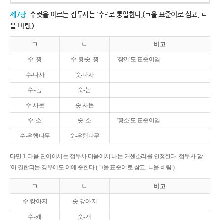
제7항
수컷을 이르는 접두사는 '수-'로 통일한다.(ㄱ을 표준어로 삼고, ㄴ
을 버림.)
ㄱ
ㄴ
비고
수-꿩
수-퀑/숫-꿩
'장끼'도 표준어임.
수-나사
숫-나사
수-놈
숫-놈
수-사돈
숫-사돈
수-소
숫-소
'황소'도 표준어임.
수-은행나무
숫-은행나무
다만 1. 다음 단어에서는 접두사 다음에서 나는 거센소리를 인정한다. 접두사 '암-
'이 결합되는 경우에도 이에 준한다.(ㄱ을 표준어로 삼고, ㄴ을 버림.)
ㄱ
ㄴ
비고
수-캉아지
숫-강아지
수-캐
숫-개