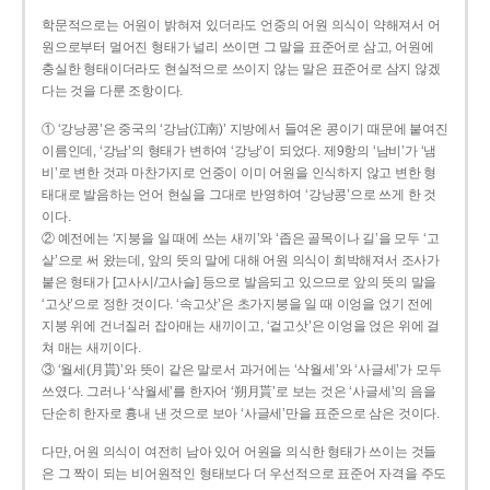
학문적으로는 어원이 밝혀져 있더라도 언중의 어원 의식이 약해져서 어
원으로부터 멀어진 형태가 널리 쓰이면 그 말을 표준어로 삼고, 어원에
충실한 형태이더라도 현실적으로 쓰이지 않는 말은 표준어로 삼지 않겠
다는 것을 다룬 조항이다.
① ‘강낭콩’은 중국의 ‘강남(江南)’ 지방에서 들여온 콩이기 때문에 붙여진
이름인데, ‘강남’의 형태가 변하여 ‘강낭’이 되었다. 제9항의 ‘남비’가 ‘냄
비’로 변한 것과 마찬가지로 언중이 이미 어원을 인식하지 않고 변한 형
태대로 발음하는 언어 현실을 그대로 반영하여 ‘강낭콩’으로 쓰게 한 것
이다.
② 예전에는 ‘지붕을 일 때에 쓰는 새끼’와 ‘좁은 골목이나 길’을 모두 ‘고
샅’으로 써 왔는데, 앞의 뜻의 말에 대해 어원 의식이 희박해져서 조사가
붙은 형태가 [고사시/고사슬] 등으로 발음되고 있으므로 앞의 뜻의 말을
‘고삿’으로 정한 것이다. ‘속고삿’은 초가지붕을 일 때 이엉을 얹기 전에
지붕 위에 건너질러 잡아매는 새끼이고, ‘겉고삿’은 이엉을 얹은 위에 걸
쳐 매는 새끼이다.
③ ‘월세(月貰)’와 뜻이 같은 말로서 과거에는 ‘삭월세’와 ‘사글세’가 모두
쓰였다. 그러나 ‘삭월세’를 한자어 ‘朔月貰’로 보는 것은 ‘사글세’의 음을
단순히 한자로 흉내 낸 것으로 보아 ‘사글세’만을 표준으로 삼은 것이다.
다만, 어원 의식이 여전히 남아 있어 어원을 의식한 형태가 쓰이는 것들
은 그 짝이 되는 비어원적인 형태보다 더 우선적으로 표준어 자격을 주도