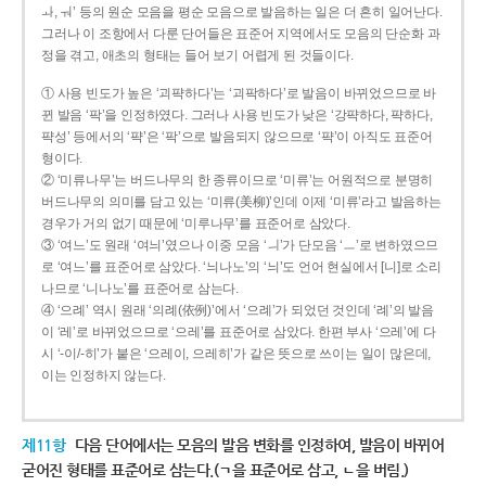
ㅘ, ㅝ’ 등의 원순 모음을 평순 모음으로 발음하는 일은 더 흔히 일어난다.
그러나 이 조항에서 다룬 단어들은 표준어 지역에서도 모음의 단순화 과
정을 겪고, 애초의 형태는 들어 보기 어렵게 된 것들이다.
① 사용 빈도가 높은 ‘괴퍅하다’는 ‘괴팍하다’로 발음이 바뀌었으므로 바
뀐 발음 ‘팍’을 인정하였다. 그러나 사용 빈도가 낮은 ‘강퍅하다, 퍅하다,
퍅성’ 등에서의 ‘퍅’은 ‘팍’으로 발음되지 않으므로 ‘퍅’이 아직도 표준어
형이다.
② ‘미류나무’는 버드나무의 한 종류이므로 ‘미류’는 어원적으로 분명히
버드나무의 의미를 담고 있는 ‘미류(美柳)’인데 이제 ‘미류’라고 발음하는
경우가 거의 없기 때문에 ‘미루나무’를 표준어로 삼았다.
③ ‘여느’도 원래 ‘여늬’였으나 이중 모음 ‘ㅢ’가 단모음 ‘ㅡ’로 변하였으므
로 ‘여느’를 표준어로 삼았다. ‘늬나노’의 ‘늬’도 언어 현실에서 [니]로 소리
나므로 ‘니나노’를 표준어로 삼는다.
④ ‘으례’ 역시 원래 ‘의례(依例)’에서 ‘으례’가 되었던 것인데 ‘례’의 발음
이 ‘레’로 바뀌었으므로 ‘으레’를 표준어로 삼았다. 한편 부사 ‘으레’에 다
시 ‘-이/-히’가 붙은 ‘으레이, 으레히’가 같은 뜻으로 쓰이는 일이 많은데,
이는 인정하지 않는다.
제11항
다음 단어에서는 모음의 발음 변화를 인정하여, 발음이 바뀌어
굳어진 형태를 표준어로 삼는다.(ㄱ을 표준어로 삼고, ㄴ을 버림.)