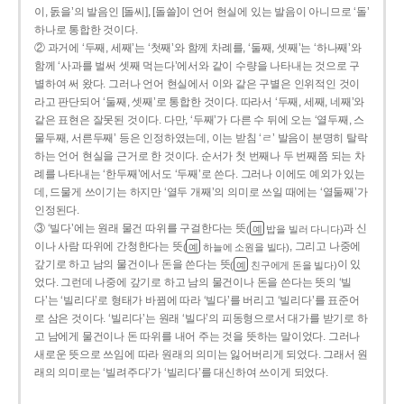
이, 돐을’의 발음인 [돌씨], [돌쓸]이 언어 현실에 있는 발음이 아니므로 ‘돌’
하나로 통합한 것이다.
② 과거에 ‘두째, 세째’는 ‘첫째’와 함께 차례를, ‘둘째, 셋째’는 ‘하나째’와
함께 ‘사과를 벌써 셋째 먹는다’에서와 같이 수량을 나타내는 것으로 구
별하여 써 왔다. 그러나 언어 현실에서 이와 같은 구별은 인위적인 것이
라고 판단되어 ‘둘째, 셋째’로 통합한 것이다. 따라서 ‘두째, 세째, 네째’와
같은 표현은 잘못된 것이다. 다만, ‘두째’가 다른 수 뒤에 오는 ‘열두째, 스
물두째, 서른두째’ 등은 인정하였는데, 이는 받침 ‘ㄹ’ 발음이 분명히 탈락
하는 언어 현실을 근거로 한 것이다. 순서가 첫 번째나 두 번째쯤 되는 차
례를 나타내는 ‘한두째’에서도 ‘두째’로 쓴다. 그러나 이에도 예외가 있는
데, 드물게 쓰이기는 하지만 ‘열두 개째’의 의미로 쓰일 때에는 ‘열둘째’가
인정된다.
③ ‘빌다’에는 원래 물건 따위를 구걸한다는 뜻
과 신
(
밥을 빌러 다니다)
예
이나 사람 따위에 간청한다는 뜻
, 그리고 나중에
(
하늘에 소원을 빌다)
예
갚기로 하고 남의 물건이나 돈을 쓴다는 뜻
이 있
(
친구에게 돈을 빌다)
예
었다. 그런데 나중에 갚기로 하고 남의 물건이나 돈을 쓴다는 뜻의 ‘빌
다’는 ‘빌리다’로 형태가 바뀜에 따라 ‘빌다’를 버리고 ‘빌리다’를 표준어
로 삼은 것이다. ‘빌리다’는 원래 ‘빌다’의 피동형으로서 대가를 받기로 하
고 남에게 물건이나 돈 따위를 내어 주는 것을 뜻하는 말이었다. 그러나
새로운 뜻으로 쓰임에 따라 원래의 의미는 잃어버리게 되었다. 그래서 원
래의 의미로는 ‘빌려주다’가 ‘빌리다’를 대신하여 쓰이게 되었다.