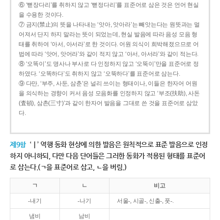
⑥ ‘뻗장다리’를 취하지 않고 ‘뻗정다리’를 표준어로 삼은 것은 언어 현실
을 수용한 것이다.
⑦ 금지(禁止)의 뜻을 나타내는 ‘앗아, 앗아라’는 빼앗는다는 원뜻과는 멀
어져서 단지 하지 말라는 뜻이 되었는데, 현실 발음에 따라 음성 모음 형
태를 취하여 ‘아서, 아서라’로 한 것이다. 어원 의식이 희박해졌으므로 어
법에 따라 ‘앗어, 앗어라’와 같이 적지 않고 ‘아서, 아서라’와 같이 적는다.
⑧ ‘오똑이’도 명사나 부사로 다 인정하지 않고 ‘오뚝이’만을 표준어로 정
하였다. ‘오똑하다’도 취하지 않고 ‘오뚝하다’를 표준어로 삼는다.
⑨ 다만, ‘부주, 사둔, 삼춘’은 널리 쓰이는 형태이나, 이들은 한자어 어원
을 의식하는 경향이 커서 음성 모음화를 인정하지 않고 ‘부조(扶助), 사돈
(査頓), 삼촌(三寸)’과 같이 한자어 발음을 그대로 쓴 것을 표준어로 삼았
다.
제9항
‘ㅣ’ 역행 동화 현상에 의한 발음은 원칙적으로 표준 발음으로 인정
하지 아니하되, 다만 다음 단어들은 그러한 동화가 적용된 형태를 표준어
로 삼는다.(ㄱ을 표준어로 삼고, ㄴ을 버림.)
ㄱ
ㄴ
비고
-내기
-나기
서울-, 시골-, 신출-, 풋-.
냄비
남비