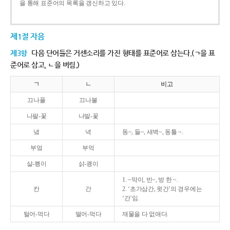
을 통해 표준어의 목록을 갱신하고 있다.
제1절 자음
제3항
다음 단어들은 거센소리를 가진 형태를 표준어로 삼는다.(ㄱ을 표
준어로 삼고, ㄴ을 버림.)
ㄱ
ㄴ
비고
끄나풀
끄나불
나팔-꽃
나발-꽃
녘
녁
동~, 들~, 새벽~, 동틀 ~.
부엌
부억
살-쾡이
삵-괭이
1. ~막이, 빈~, 방 한 ~.
칸
간
2. ‘초가삼간, 윗간’의 경우에는
‘간’임.
털어-먹다
떨어-먹다
재물을 다 없애다.