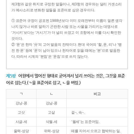
제3항과 같은 취지로 규정한 말들이나, 제3항의 경우와는 달리 거센소리
가 예사소리로 변화한 말들을 표준어로 삼은 경우이다.
① 표준어 규정이 공표된 1988년보다 이미 오래전부터 이름이 얼른 생각
나지 않거나 바로 말하기 곤란한 사람 또는 사물을 가리키는 대명사로
‘거시키’보다는 ‘거시기’가 더 널리 쓰였고 이 조항에서 이를 다시 확인한
것이다.
② ‘푼’은 한자 ‘分’의 고어 발음의 잔재이다. 현대 국어의 ‘할, 푼, 리’나 ‘땡
전 한 푼’ 등에 ‘푼’이 남아 있으나 한자어로 읽을 때에는 ‘분’으로 발음한
다. 따라서 시계의 ‘분침’은 ‘푼침’으로 쓰지 않는다.
제5항
어원에서 멀어진 형태로 굳어져서 널리 쓰이는 것은, 그것을 표준
어로 삼는다.(ㄱ을 표준어로 삼고, ㄴ을 버림.)
ㄱ
ㄴ
비고
강낭-콩
강남-콩
고삿
고샅
겉~, 속~.
사글-세
삭월-세
‘월세’는 표준어임.
울력-성당
위력-성당
떼를 지어서 으르고 협박하는 일.