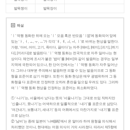
발목쟁이
발목장이
해설
‘ㅣ’ 역행 동화란 뒤에 오는 ‘ㅣ’ 모음 혹은 반모음 ‘ㅣ[j]’에 동화되어 앞에
있는 ‘ㅏ, ㅓ, ㅗ, ㅜ, ㅡ’가 각각 ‘ㅐ, ㅔ, ㅚ, ㅟ, ㅣ’로 바뀌는 현상을 말한다.
가령, ‘아비, 어미, 고기, 죽이다, 끓이다’는 자주 [애비], [에미], [괴기], [쥐기
다], [끼리다]로 발음된다. ‘ㅣ’ 역행 동화는 전국적으로 자주 일어나는 현
상이다. 체언에 조사가 붙은 ‘밥이’를 [배비]와 같이 발음하는 경우는 일부
지역에 국한되어 있으나, 한 단어 안에서는 ‘ㅣ’ 역행 동화가 자주 일어난
다. 그러나 대부분 주의해서 발음하면 피할 수 있는 발음이므로 그 동화
형을 표준어로 삼기 어렵다. 또한 이 동화 현상은 매우 광범위하여 그 동
화형을 다 표준어로 인정하면 오히려 혼란을 일으킬 우려도 있다. 그리하
여 ‘ㅣ’ 역행 동화 현상을 인정하는 표준어는 최소화하였다.
① ‘-나기’는, 서울에서 났다는 뜻의 ‘서울나기’는 그대로 쓰임 직하지만
‘신출나기, 풋나기’는 어색하므로 일률적으로 ‘-내기’를 표준으로 삼았다.
‘여간내기, 보통내기, 새내기’ 등의 어휘에서도 마찬가지로 ‘-내기’를 표준
으로 삼는다.
② ‘남비’는 종래 일본어 ‘나베[鍋]’에서 온 말이라 하여 원형을 의식해서
처리했던 것이나, 현대에는 어원 의식이 거의 사라졌다. 따라서 제5항에