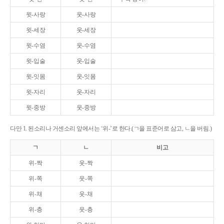
윗-사랑
웃-사랑
윗-세장
웃-세장
윗-수염
웃-수염
윗-입술
웃-입술
윗-잇몸
웃-잇몸
윗-자리
웃-자리
윗-중방
웃-중방
다만 1. 된소리나 거센소리 앞에서는 ‘위-’로 한다.(ㄱ을 표준어로 삼고, ㄴ을 버림.)
ㄱ
ㄴ
비고
위-짝
웃-짝
위-쪽
웃-쪽
위-채
웃-채
위-층
웃-층