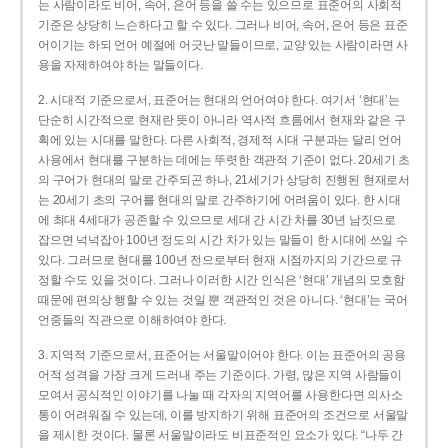
는 사람이라도 비어, 속어, 은어 등을 쓸 수는 있으므로 표준어의 사회적
기준은 상당히 느슨하다고 할 수 있다. 그러나 비어, 속어, 은어 등은 표준
어이기는 하되 언어 예절에 어긋난 말들이므로, 교양 있는 사람이라면 사
용을 자제하여야 하는 말들이다.
2. 시대적 기준으로서, 표준어는 현대의 언어여야 한다. 여기서 ‘현대’는
단순히 시간적으로 현재란 뜻이 아니라 역사적 흐름에서 현재와 같은 구
획에 있는 시대를 말한다. 다른 사회적, 경제적 시대 구분과는 달리 언어
사용에서 현대를 구분하는 데에는 뚜렷한 객관적 기준이 없다. 20세기 초
의 구어가 현대의 말로 간주되곤 하나, 21세기가 상당히 진행된 현재로서
는 20세기 초의 구어를 현대의 말로 간주하기에 어려움이 있다. 한 시대
에 최대 4세대가 공존할 수 있으므로 세대 간 시간 차를 30년 남짓으로
잡으면 넉넉잡아 100년 정도의 시간 차가 있는 말들이 한 시대에 쓰일 수
있다. 그러므로 현대를 100년 전으로부터 현재 시점까지의 기간으로 규
정할 수도 있을 것이다. 그러나 이러한 시간 인식은 ‘현대’ 개념의 모호함
때문에 편의상 행할 수 있는 것일 뿐 객관적인 것은 아니다. ‘현대’는 국어
언중들의 직관으로 이해하여야 한다.
3. 지역적 기준으로서, 표준어는 서울말이어야 한다. 이는 표준어의 공용
어적 성격을 가장 크게 드러내 주는 기준이다. 가령, 많은 지역 사람들이
모여서 공식적인 이야기를 나눌 때 각자의 지역어를 사용한다면 의사소
통이 어려워질 수 있는데, 이를 방지하기 위해 표준어의 조건으로 서울말
을 제시한 것이다. 물론 서울말이라도 비표준적인 요소가 있다. “나두 간