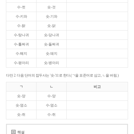
수-컷
숫-것
수-키와
숫-기와
수-탉
숫-닭
수-탕나귀
숫-당나귀
수-톨쩌귀
숫-돌쩌귀
수-퇘지
숫-돼지
수-평아리
숫-병아리
다만 2. 다음 단어의 접두사는 '숫-'으로 한다.(ㄱ을 표준어로 삼고, ㄴ을 버림.)
ㄱ
ㄴ
비고
숫-양
수-양
숫-염소
수-염소
숫-쥐
수-쥐
해설