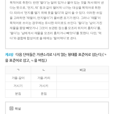
목적어로 취한다. 반면 ‘떨다’는 달려 있거나 붙어 있는 것을 쳐서 떼어 낸
다는 뜻으로, ‘먼지, 재’ 등과 같이 떨어져 나가는 대상을 목적어로 취한
다. 따라서 ‘먼지를 떨기 위해 옷을 털다’와 같이 쓸 수 있다. 이러한 쓰임
을 고려하면 ‘재떨이, 먼지떨이’가 올바른 표기가 된다. 그러나 ‘재물’이
목적어로 쓰이는 경우에는 유사한 의미로도 쓰인다. ‘털다’는 ‘남이 가진
재물을 몽땅 빼앗거나 그것이 보관된 장소를 모조리 뒤지어 훔치다’를,
‘떨다’는 ‘남에게서 재물을 모조리 훔치거나 빼앗다’를 뜻한다. 다만, ‘먹
다’와 결합해 합성어로 쓸 때에는 ‘털어먹다’로 쓴다.
제4항
다음 단어들은 거센소리로 나지 않는 형태를 표준어로 삼는다.(ㄱ
을 표준어로 삼고, ㄴ을 버림.)
ㄱ
ㄴ
비고
가을-갈이
가을-카리
거시기
거시키
분침
푼침
해설