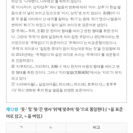
라요’도 ‘나무랬다, 나무래요’를 취하지 않는다.
④ ‘미시/미수, 상치/상추’ 역시 발음의 변화에 따라 ‘미수, 상추’가 현실 발
음으로 더 널리 쓰이고 있으므로 ‘미시, 상치’로 쓰지 않는다. 종(種)이 다
른 두 동물 사이에서 난 새끼를 말하는 ‘튀기’는 원래 ‘트기’였으나 발음이
변하여 ‘튀기’가 되었고 이 말이 널리 쓰이므로 표준어로 삼았다.
⑤ ‘주책(←주착, 主着)’은 한자어 형태를 버리고 변한 형태를 취한 것이
다. 그런데 ‘주착’이 원래 일정하게 자리 잡힌 주장이나 판단력이라는 뜻
이었으므로 ‘주책없다’가 표준어이고 ‘주책이다’는 비표준형이었으나,
‘주책’의 의미로서 ‘일정한 줏대가 없이 되는대로 하는 짓’을 인정함에 따
라 2016년에는 ‘주책없다’와 같은 의미로 쓰이는 ‘주책이다’를 표준형으
로 인정하였다.
⑥ ‘지루하다(←지리하다, 支離--)’ 역시 한자어 어원의 형태를 버리고 변
한 형태를 취한 것이다. 그러나 ‘지리멸렬(支離滅裂)’에서는 ‘지리’가 유지
되고 있다.
⑦ ‘시러베아들(←실업의아들), 허드레(←허드래), 호루라기(←호루루
기)’ 역시 변화된 후의 현실 발음을 반영한 표준어이다.
제12항
‘웃-’ 및 ‘윗-’은 명사 ‘위’에 맞추어 ‘윗-’으로 통일한다.(ㄱ을 표준
어로 삼고, ㄴ을 버림.)
ㄱ
ㄴ
비고