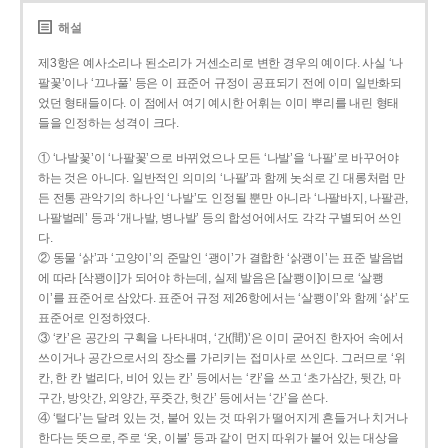
해설
제3항은 예사소리나 된소리가 거센소리로 변한 경우의 예이다. 사실 ‘나
팔꽃’이나 ‘끄나풀’ 등은 이 표준어 규정이 공표되기 전에 이미 일반화되
었던 형태들이다. 이 점에서 여기 예시한 어휘는 이미 뿌리를 내린 형태
들을 인정하는 성격이 크다.
① ‘나발꽃’이 ‘나팔꽃’으로 바뀌었으나 모든 ‘나발’을 ‘나팔’로 바꾸어야
하는 것은 아니다. 일반적인 의미의 ‘나팔’과 함께 놋쇠로 긴 대롱처럼 만
든 전통 관악기의 하나인 ‘나발’도 인정될 뿐만 아니라 ‘나팔바지, 나팔관,
나팔벌레’ 등과 ‘개나발, 병나발’ 등의 합성어에서도 각각 구별되어 쓰인
다.
② 동물 ‘삵’과 ‘고양이’의 준말인 ‘괭이’가 결합한 ‘삵괭이’는 표준 발음법
에 따라 [삭꽹이]가 되어야 하는데, 실제 발음은 [살쾡이]이므로 ‘살쾡
이’를 표준어로 삼았다. 표준어 규정 제26항에서는 ‘살쾡이’와 함께 ‘삵’도
표준어로 인정하였다.
③ ‘칸’은 공간의 구획을 나타내며, ‘간(間)’은 이미 굳어진 한자어 속에서
쓰이거나 공간으로서의 장소를 가리키는 접미사로 쓰인다. 그러므로 ‘위
칸, 한 칸 벌리다, 비어 있는 칸’ 등에서는 ‘칸’을 쓰고 ‘초가삼간, 뒷간, 마
구간, 방앗간, 외양간, 푸줏간, 헛간’ 등에서는 ‘간’을 쓴다.
④ ‘털다’는 달려 있는 것, 붙어 있는 것 따위가 떨어지게 흔들거나 치거나
한다는 뜻으로, 주로 ‘옷, 이불’ 등과 같이 먼지 따위가 붙어 있는 대상을