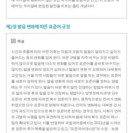
해 우리말에 동화되지 않은 모든 외국어를 포함하는 반면, 이 조항의 ‘외
래어’는 우리말에 편입된 말만을 이르는 좁은 개념이다.
제2장 발음 변화에 따른 표준어 규정
해설
시간의 흐름에 따라 어떤 어휘는 자음과 모음의 발음이 달라지고 길이가
줄어드는 등의 변화를 입게 된다. 어문 규범을 자주 바꾸는 것은 바람직
하지 않으므로 발음에 다소의 변화를 입어도 표준어를 곧바로 바꾸지는
않지만, 발음 변화의 정도가 심하거나 발음이 변한 지 오래되어 대부분의
교양 있는 서울 지역 사람들이 바뀐 발음으로 말을 하는 경우에는 표준어
를 새로이 정하게 된다. 발음 변화에 따라 새로이 표준어를 정하는 방법
에는 두 가지가 있다. 발음이 바뀐 후의 말만 인정하는 방법과 바뀌기 전
의 말과 바뀐 후의 말을 모두 인정하는 방법이다. 앞엣것에 따르면 단수
표준어, 뒤엣것에 따르면 복수 표준어가 된다. 원칙적으로는 언어가 변화
하였으면 단수 표준어로 정해야 하겠으나, 언어의 변화에는 대부분 긴 시
간의 과도기가 있으므로 복수 표준어로 정하는 경우도 있다. 사회가 언어
의 규범적 사용을 점차 유연하게 인식하게 됨에 따라 복수 표준어 역시
점차 확대되고 있다. 이를 반영하여 국립국어원에서는 2011년을 시작으
로 표준어 추가 목록을 발표하고 있고, “표준국어대사전”의 수정ㆍ보완