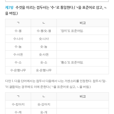
제7항
수컷을 이르는 접두사는 '수-'로 통일한다.(ㄱ을 표준어로 삼고, ㄴ
을 버림.)
ㄱ
ㄴ
비고
수-꿩
수-퀑/숫-꿩
'장끼'도 표준어임.
수-나사
숫-나사
수-놈
숫-놈
수-사돈
숫-사돈
수-소
숫-소
'황소'도 표준어임.
수-은행나무
숫-은행나무
다만 1. 다음 단어에서는 접두사 다음에서 나는 거센소리를 인정한다. 접두사 '암-
'이 결합되는 경우에도 이에 준한다.(ㄱ을 표준어로 삼고, ㄴ을 버림.)
ㄱ
ㄴ
비고
수-캉아지
숫-강아지
수-캐
숫-개