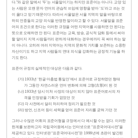
다.”와 같은 말에서 ‘두’는 서울말이기는 하지만 표준어는 아니다. 교양 있
는 사람은 오랜 문자 언어의 관습적 쓰임에 영향을 받아 ‘도’라고 쓰는 것
이 옳다고 믿기 때문이다. 따라서 서울말은 서울 지역의 말을 바탕으로
하되 언중들의 교양 의식을 반영한 말이라고 할 수 있다. 서울말을 표준
어의 조건으로 한다는 이러한 규정을 어떤 지역어를 사용하면 안 된다는
뜻으로 오해하면 안 된다. 표준어는 교육, 방송, 공식적 담화 등에서 써야
할 말이지 지역 사람들끼리 편하게 대화하는 경우에까지 꼭 써야 하는 말
이 아니다. 오히려 여러 지역어는 지역의 문화적 가치를 보존하는 소중한
자산이기도 하고 지역 사람들의 연대 의식을 강화하는 긍정적 기능을 하
기도 한다.
표준어 규정의 실제적인 대상은 다음과 같다.
(가) 1933년 ‘한글 마춤법 통일안’에서 표준어로 규정하였던 형태
가 그동안 자연스러운 언어 변화에 의해 고형(古形)이 된 것
(나) 1933년 당시 미처 사정의 대상이 되지 않아 표준어로서의 자
격을 인정받을 기회가 없었던 것
(다) 각 사전에서 달리 처리하여 정리가 필요한 것
(라) 방언, 신조어 등이 세력을 얻어 표준어 자리를 굳혀 가던 것
그러나 수많은 어휘의 표준어형을 규정에서 다 예시할 수는 없다. 이러한
한계를 보완하고자 국립국어원에서는 인터넷으로 “표준국어대사전”을
제공하고 있다. 인터넷판 “표준국어대사전”은 1999년에 초판이 발간된