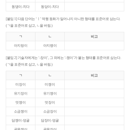
동댕이-치다
동당이-치다
[붙임 1] 다음 단어는 ‘ㅣ’ 역행 동화가 일어나지 아니한 형태를 표준어로 삼는다.
(ㄱ을 표준어로 삼고, ㄴ을 버림.)
ㄱ
ㄴ
비고
아지랑이
아지랭이
[붙임 2] 기술자에게는 ‘-장이’, 그 외에는 ‘-쟁이’가 붙는 형태를 표준어로 삼는다.
(ㄱ을 표준어로 삼고, ㄴ을 버림.)
ㄱ
ㄴ
비고
미장이
미쟁이
유기장이
유기쟁이
멋쟁이
멋장이
소금쟁이
소금장이
담쟁이-덩굴
담장이-덩굴
골목쟁이
골목장이