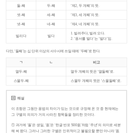
둘-째
두-째
‘제2, 두 개째’의 뜻.
셋-째
세-째
‘제3, 세 개째’의 뜻.
넷-째
네-째
‘제4, 네 개째’의 뜻.
1. 빌려주다, 빌려 오다.
빌리다
빌다
2. ‘용서를 빌다’는 ‘빌다’임.
다만, ‘둘째’는 십 단위 이상의 서수사에 쓰일 때에 ‘두째’로 한다.
ㄱ
ㄴ
비고
열두-째
열두 개째의 뜻은 ‘열둘째’로.
스물두-째
스물두 개째의 뜻은 ‘스물둘째’로.
해설
이 조항은 그동안 용법의 차이가 있는 것으로 규정해 온 것 중 현재에는
그 구별의 의의가 거의 사라진 항목들을 정리한 것이다.
① 과거에 ‘돌’은 생일, ‘돐’은 ‘한글 반포 500돐’처럼 ‘주년’의 의미로 세분
해 써 왔다. 그러나 그러한 구별은 인위적이고 불필요할 뿐만 아니라 ‘돐