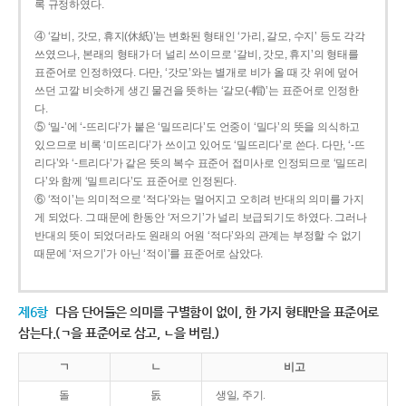
록 규정하였다.
④ ‘갈비, 갓모, 휴지(休紙)’는 변화된 형태인 ‘가리, 갈모, 수지’ 등도 각각
쓰였으나, 본래의 형태가 더 널리 쓰이므로 ‘갈비, 갓모, 휴지’의 형태를
표준어로 인정하였다. 다만, ‘갓모’와는 별개로 비가 올 때 갓 위에 덮어
쓰던 고깔 비슷하게 생긴 물건을 뜻하는 ‘갈모(-帽)’는 표준어로 인정한
다.
⑤ ‘밀-’에 ‘-뜨리다’가 붙은 ‘밀뜨리다’도 언중이 ‘밀다’의 뜻을 의식하고
있으므로 비록 ‘미뜨리다’가 쓰이고 있어도 ‘밀뜨리다’로 쓴다. 다만, ‘-뜨
리다’와 ‘-트리다’가 같은 뜻의 복수 표준어 접미사로 인정되므로 ‘밀뜨리
다’와 함께 ‘밀트리다’도 표준어로 인정된다.
⑥ ‘적이’는 의미적으로 ‘적다’와는 멀어지고 오히려 반대의 의미를 가지
게 되었다. 그 때문에 한동안 ‘저으기’가 널리 보급되기도 하였다. 그러나
반대의 뜻이 되었더라도 원래의 어원 ‘적다’와의 관계는 부정할 수 없기
때문에 ‘저으기’가 아닌 ‘적이’를 표준어로 삼았다.
제6항
다음 단어들은 의미를 구별함이 없이, 한 가지 형태만을 표준어로
삼는다.(ㄱ을 표준어로 삼고, ㄴ을 버림.)
ㄱ
ㄴ
비고
돌
돐
생일, 주기.