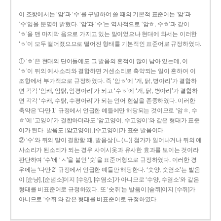
이 조항에서는 ‘암’과 ‘수’를 구별하여 쓸 때의 기본적 표준어는 ‘암’과
‘수’임을 분명히 밝혔다. ‘암’과 ‘수’는 역사적으로 ‘암ㅎ, 수ㅎ’과 같이
‘ㅎ’을 맨 마지막 음으로 가지고 있는 말이었으나 현대에 와서는 이러한
‘ㅎ’이 모두 떨어졌으므로 떨어진 형태를 기본적인 표준어로 규정하였다.
① ‘ㅎ’은 현대의 단어들에도 그 발음의 흔적이 많이 남아 있는데, 이
‘ㅎ’이 뒤의 예사소리와 결합하면 거센소리로 축약되는 일이 흔하여 이
조항에서 부가적으로 규정하였다. 즉 ‘암ㅎ’에 ‘개, 닭, 병아리’가 결합하
면 각각 ‘암캐, 암탉, 암평아리’가 되고 ‘수ㅎ’에 ‘개, 닭, 병아리’가 결합하
면 각각 ‘수캐, 수탉, 수평아리’가 되는 언어 현실을 존중하였다. 이러한
축약은 ‘다만 1’ 규정에서 언급한 예들에만 해당되는 것이므로 ‘암ㅎ, 수
ㅎ’에 ‘고양이’가 결합하더라도 ‘암고양이, 수고양이’와 같은 형태가 표준
어가 된다. 발음도 [암고양이], [수고양이]가 표준 발음이다.
② ‘수’와 뒤의 말이 결합할 때, 발음상 [ㄴ(ㄴ)] 첨가가 일어나거나 뒤의 예
사소리가 된소리가 되는 경우 사이시옷과 유사한 효과를 보이는 것이라
판단하여 ‘수’에 ‘ㅅ’을 붙인 ‘숫’을 표준어형으로 규정하였다. 이러한 경
우에는 ‘다만 2’ 규정에서 언급한 예들만 해당한다. ‘숫양, 숫염소’는 발음
이 [순냥], [순념소]이지 [수양], [수염소]가 아니므로 ‘수양, 수염소’와 같은
형태를 비표준어로 규정하였다. 또 ‘숫쥐’는 발음이 [숟쮜]이지 [수쥐]가
아니므로 ‘수쥐’와 같은 형태를 비표준어로 규정하였다.