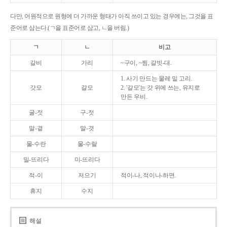
다만, 어원적으로 원형에 더 가까운 형태가 아직 쓰이고 있는 경우에는, 그것을 표
준어로 삼는다.(ㄱ을 표준어로 삼고, ㄴ을 버림.)
ㄱ
ㄴ
비고
갈비
가리
~구이, ~찜, 갈빗-대.
1. 사기 만드는 물레 밑 고리.
갓모
갈모
2. '갈모'는 갓 위에 쓰는, 유지로
만든 우비.
굴-젓
구-젓
말-곁
말-겻
물-수란
물-수랄
밀-뜨리다
미-뜨리다
적-이
저으기
적이-나, 적이나-하면.
휴지
수지
해설