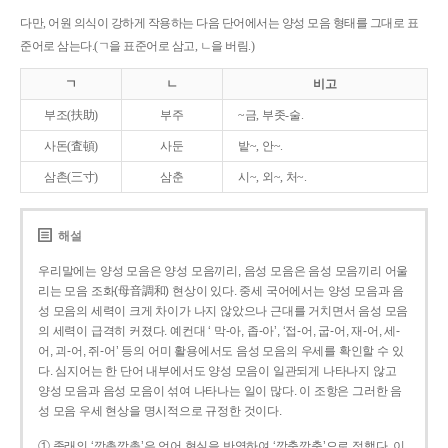
다만, 어원 의식이 강하게 작용하는 다음 단어에서는 양성 모음 형태를 그대로 표
준어로 삼는다.(ㄱ을 표준어로 삼고, ㄴ을 버림.)
ㄱ
ㄴ
비고
부조(扶助)
부주
~금, 부좃-술.
사돈(査頓)
사둔
밭~, 안~.
삼촌(三寸)
삼춘
시~, 외~, 처~.
해설
우리말에는 양성 모음은 양성 모음끼리, 음성 모음은 음성 모음끼리 어울
리는 모음 조화(母音調和) 현상이 있다. 중세 국어에서는 양성 모음과 음
성 모음의 세력이 크게 차이가 나지 않았으나 근대를 거치면서 음성 모음
의 세력이 급격히 커졌다. 예컨대 ‘ 막-아, 좁-아’, ‘접-어, 굽-어, 재-어, 세-
어, 괴-어, 쥐-어’ 등의 어미 활용에서도 음성 모음의 우세를 확인할 수 있
다. 심지어는 한 단어 내부에서도 양성 모음이 일관되게 나타나지 않고
양성 모음과 음성 모음이 섞여 나타나는 일이 많다. 이 조항은 그러한 음
성 모음 우세 현상을 명시적으로 규정한 것이다.
① 종래의 ‘깡총깡총’은 언어 현실을 반영하여 ‘깡충깡충’으로 정했다. 이