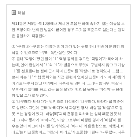
해설
제11항은 제8항~제10항에서 제시한 모음 변화에 속하지 않는 예들을 보
인 조항이다. 변화된 발음이 굳어진 경우 그것을 표준으로 삼는다는 원칙
은 동일하게 적용된다.
① ‘-구려’와 ‘-구료’는 미묘한 의미 차가 있는 듯도 하나 언중이 분명히 의
식할 수 없으므로 ‘-구려’ 쪽만 살린 것이다.
② 원래 ‘깍정이’였던 말이 ‘ㅣ’ 역행 동화를 겪으면 ‘깍젱이’가 되어야 하
는데, 언어 현실에서 ‘ㅐ’와 ‘ㅔ’가 발음으로 뚜렷이 구별되지 않고 표기상
‘ㅐ’를 선호한다는 점에 근거하여 표준어를 ‘깍쟁이’로 정하였다. 그럼으
로써 이는 ‘ㅣ’ 역행 동화와는 직접 관련이 없어진 표준어가 되어 제9항의
예외로 다루지 않고 여기에서 다루게 된 것이다. 그러나 밤나무, 떡갈나
무 따위의 열매를 싸고 있는 술잔 모양의 받침을 뜻하는 ‘깍정이’는 원래
의 말을 그대로 두었다.
③ ‘나무래다, 바래다’는 방언으로 해석하여 ‘나무라다, 바라다’를 표준어
로 삼았다. 그런데 근래 ‘바라다’에서 파생된 명사 ‘바람’을 ‘바램’으로 잘
못 쓰는 경향이 있다. ‘바람[風]’과의 혼동을 피하려는 심리 때문인 듯하
다. 그러나 동사가 ‘바라다’인 이상 그로부터 파생된 명사가 ‘바램’이 될
수는 없어 비고에서 이를 명기하였다. ‘바라다’의 활용형으로, ‘바랬다, 바
래요’는 비표준형이고 ‘바랐다, 바라요’가 표준형이 된다. ‘나무랐다, 나무