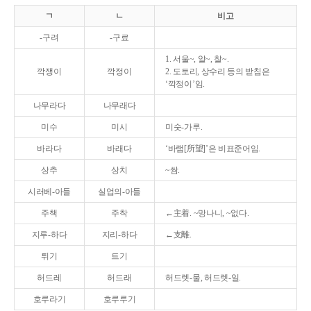
ㄱ
ㄴ
비고
-구려
-구료
1. 서울~, 알~, 찰~.
깍쟁이
깍정이
2. 도토리, 상수리 등의 받침은
‘깍정이’임.
나무라다
나무래다
미수
미시
미숫-가루.
바라다
바래다
‘바램[所望]’은 비표준어임.
상추
상치
~쌈.
시러베-아들
실업의-아들
주책
주착
←主着. ~망나니, ~없다.
지루-하다
지리-하다
←支離.
튀기
트기
허드레
허드래
허드렛-물, 허드렛-일.
호루라기
호루루기