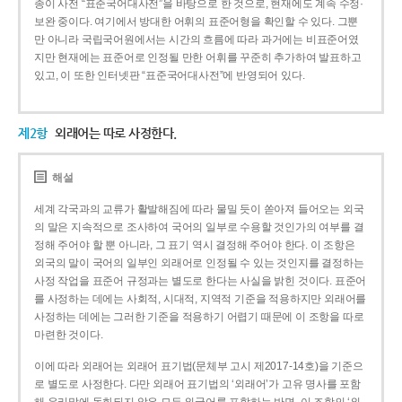
종이 사전 “표준국어대사전”을 바탕으로 한 것으로, 현재에도 계속 수정·
보완 중이다. 여기에서 방대한 어휘의 표준어형을 확인할 수 있다. 그뿐
만 아니라 국립국어원에서는 시간의 흐름에 따라 과거에는 비표준어였
지만 현재에는 표준어로 인정될 만한 어휘를 꾸준히 추가하여 발표하고
있고, 이 또한 인터넷판 “표준국어대사전”에 반영되어 있다.
제2항
외래어는 따로 사정한다.
해설
세계 각국과의 교류가 활발해짐에 따라 물밀 듯이 쏟아져 들어오는 외국
의 말은 지속적으로 조사하여 국어의 일부로 수용할 것인가의 여부를 결
정해 주어야 할 뿐 아니라, 그 표기 역시 결정해 주어야 한다. 이 조항은
외국의 말이 국어의 일부인 외래어로 인정될 수 있는 것인지를 결정하는
사정 작업을 표준어 규정과는 별도로 한다는 사실을 밝힌 것이다. 표준어
를 사정하는 데에는 사회적, 시대적, 지역적 기준을 적용하지만 외래어를
사정하는 데에는 그러한 기준을 적용하기 어렵기 때문에 이 조항을 따로
마련한 것이다.
이에 따라 외래어는 외래어 표기법(문체부 고시 제2017-14호)을 기준으
로 별도로 사정한다. 다만 외래어 표기법의 ‘외래어’가 고유 명사를 포함