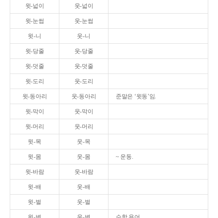
윗-넓이
웃-넓이
윗-눈썹
웃-눈썹
윗-니
웃-니
윗-당줄
웃-당줄
윗-덧줄
웃-덧줄
윗-도리
웃-도리
윗-동아리
웃-동아리
준말은 ‘윗동’임.
윗-막이
웃-막이
윗-머리
웃-머리
윗-목
웃-목
윗-몸
웃-몸
~ 운동.
윗-바람
웃-바람
윗-배
웃-배
윗-벌
웃-벌
윗-변
웃-변
수학 용어.