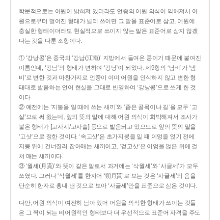
학문적으로는 어원이 밝혀져 있더라도 언중의 어원 의식이 약해져서 어
원으로부터 멀어진 형태가 널리 쓰이면 그 말을 표준어로 삼고, 어원에
충실한 형태이더라도 현실적으로 쓰이지 않는 말은 표준어로 삼지 않겠
다는 것을 다룬 조항이다.
① ‘강낭콩’은 중국의 ‘강남(江南)’ 지방에서 들여온 콩이기 때문에 붙여진
이름인데, ‘강남’의 형태가 변하여 ‘강낭’이 되었다. 제9항의 ‘남비’가 ‘냄
비’로 변한 것과 마찬가지로 언중이 이미 어원을 인식하지 않고 변한 형
태대로 발음하는 언어 현실을 그대로 반영하여 ‘강낭콩’으로 쓰게 한 것
이다.
② 예전에는 ‘지붕을 일 때에 쓰는 새끼’와 ‘좁은 골목이나 길’을 모두 ‘고
샅’으로 써 왔는데, 앞의 뜻의 말에 대해 어원 의식이 희박해져서 조사가
붙은 형태가 [고사시/고사슬] 등으로 발음되고 있으므로 앞의 뜻의 말을
‘고삿’으로 정한 것이다. ‘속고삿’은 초가지붕을 일 때 이엉을 얹기 전에
지붕 위에 건너질러 잡아매는 새끼이고, ‘겉고삿’은 이엉을 얹은 위에 걸
쳐 매는 새끼이다.
③ ‘월세(月貰)’와 뜻이 같은 말로서 과거에는 ‘삭월세’와 ‘사글세’가 모두
쓰였다. 그러나 ‘삭월세’를 한자어 ‘朔月貰’로 보는 것은 ‘사글세’의 음을
단순히 한자로 흉내 낸 것으로 보아 ‘사글세’만을 표준으로 삼은 것이다.
다만, 어원 의식이 여전히 남아 있어 어원을 의식한 형태가 쓰이는 것들
은 그 짝이 되는 비어원적인 형태보다 더 우선적으로 표준어 자격을 주도