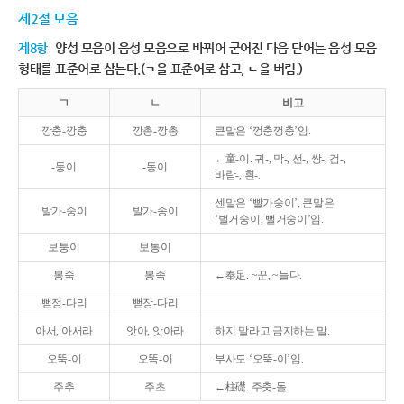
제2절 모음
제8항
양성 모음이 음성 모음으로 바뀌어 굳어진 다음 단어는 음성 모음
형태를 표준어로 삼는다.(ㄱ을 표준어로 삼고, ㄴ을 버림.)
ㄱ
ㄴ
비고
깡충-깡충
깡총-깡총
큰말은 ‘껑충껑충’임.
←童-이. 귀-, 막-, 선-, 쌍-, 검-,
-둥이
-동이
바람-, 흰-.
센말은 ‘빨가숭이’, 큰말은
발가-숭이
발가-송이
‘벌거숭이, 뻘거숭이’임.
보퉁이
보통이
봉죽
봉족
←奉足. ~꾼, ~들다.
뻗정-다리
뻗장-다리
아서, 아서라
앗아, 앗아라
하지 말라고 금지하는 말.
오뚝-이
오똑-이
부사도 ‘오뚝-이’임.
주추
주초
←柱礎. 주춧-돌.