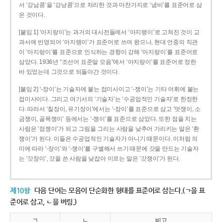
서 ‘강남콩’을 ‘강낭콩’으로 처리한 것과 마찬가지로 ‘냄비’를 표준어로 삼
은 것이다.
[붙임 1] ‘아지랑이’는 과거의 대사전들에서 ‘아지랭이’로 고쳐진 것이 교
과서에 반영되어 ‘아지랭이’가 표준어로 쓰여 왔으나, 현대 언중의 직관
이 ‘아지랑이’를 표준으로 인식하는 경향이 강해 ‘아지랑이’를 표준어로
삼았다. 1936년 “조선어 표준말 모음”에서 ‘아지랑이’를 표준어로 정한
바 있었는데 그것으로 되돌아간 것이다.
[붙임 2] ‘-장이’는 기술자에 붙는 접미사이고 ‘-쟁이’는 기타 어휘에 붙는
접미사이다. 그리고 여기서의 ‘기술자’는 ‘수공업적인 기술자’로 한정한
다. 따라서 ‘칠장이, 유기장이’에서는 ‘-장이’를 표준으로 삼고 ‘멋쟁이, 소
금쟁이, 골목쟁이’ 등에서는 ‘-쟁이’를 표준으로 삼았다. 또한 점을 치는
사람은 ‘점쟁이’가 되고 그림을 그리는 사람을 낮추어 가리키는 말은 ‘환
쟁이’가 된다. 이들은 수공업적인 기술자가 아니기 때문이다. 이처럼 의
미에 따라 ‘-장이’와 ‘-쟁이’를 구별해서 쓰기 때문에 갓을 만드는 기술자
는 ‘갓장이’, 갓을 쓴 사람을 낮잡아 이르는 말은 ‘갓쟁이’가 된다.
제10항
다음 단어는 모음이 단순화한 형태를 표준어로 삼는다.(ㄱ을 표
준어로 삼고, ㄴ을 버림.)
ㄱ
ㄴ
비고