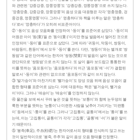
와 관련된 ‘강중강중, 깡쭝깡쭝’도 ‘강종강종, 깡쫑깡쫑’으로 쓰지 않는다.
‘깡충깡충, 강중강중, 깡쭝깡쭝’의 음성 모음 대응형은 각각 ‘껑충껑충, 겅
중겅중, 껑쭝껑쭝’이다. 그러나 ‘ 껑충하다’와 짝을 이루는 말은 ‘깡총하
다’로서 ‘깡충하다’가 오히려 비표준어이다.
② ‘-동이’도 음성 모음화를 인정하여 ‘-둥이’를 표준어로 삼았다. ‘-둥이’의
어원은 아이 ‘동(童)’을 쓴 ‘동이(童-)’이지만 현실 발음에서 멀어진 것으로
인정되어 ‘-둥이’를 표준으로 삼았다. 그에 따라 ‘귀둥이, 막둥이, 쌍둥이,
바람둥이, 흰둥이’에서 모두 ‘-둥이’를 쓴다. 다만, ‘쌍둥이’와는 별개로 ‘쌍
동밤’과 같은 단어에서는 한자어 ‘쌍동(雙童)’의 발음이 살아 있는 것으로
판단되므로 ‘쌍둥밤’으로 쓰지 않는다. 또 살이 올라 보드랍고 통통한 아
이를 뜻하는 ‘옴포동이’는 ‘옴포동하다’의 어근 ‘옴포동’에 ‘-이’가 결합된
말로서 ‘-둥이’와 관련이 없으므로 ‘옴포둥이’와 같이 쓰지 않는다.
③ ‘발가숭이’와 마찬가지로 ‘빨가숭이’도 양성 모음 뒤에 음성 모음이 결
합한 형태를 표준어로 삼는다. 이에 대응하는 짝은 ‘벌거숭이, 뻘거숭
이’이다. 그러나 ‘애송이’는 ‘애숭이’를 인정하지 않는다.
④ 물건을 보에 싸서 꾸려 놓은 것을 뜻하는 ‘보퉁이’와 함께 눈두덩의 불
룩한 부분을 뜻하는 ‘눈퉁이’나 미련한 사람을 낮추어 가리키는 ‘미련퉁
이’ 등에서도 ‘-퉁이’를 쓴다. 그러나 ‘고집통이, 골통이’에서는 ‘통이’를 쓰
는데, 이는 ‘고집통이, 골통이’가 각각 ‘고집통’, ‘골통’에 ‘-이’가 붙은 말이
기 때문이다.
⑤ ‘봉족(奉足), 주초(柱礎)’는 한자어로서의 형태를 인식하지 않고 쓰는
것이 일반적이므로 ‘봉죽, 주추’와 같이 음성 모음 형태를 인정했다.