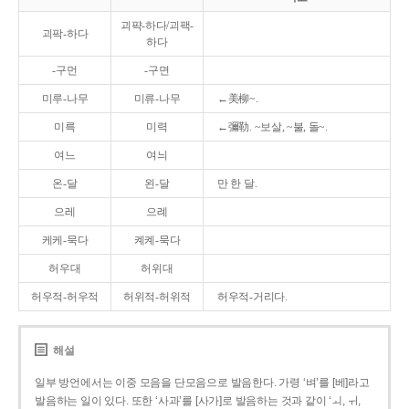
괴퍅-하다/괴팩-
괴팍-하다
하다
-구먼
-구면
미루-나무
미류-나무
←美柳~.
미륵
미력
←彌勒. ~보살, ~불, 돌~.
여느
여늬
온-달
왼-달
만 한 달.
으레
으례
케케-묵다
켸켸-묵다
허우대
허위대
허우적-허우적
허위적-허위적
허우적-거리다.
해설
일부 방언에서는 이중 모음을 단모음으로 발음한다. 가령 ‘벼’를 [베]라고
발음하는 일이 있다. 또한 ‘사과’를 [사가]로 발음하는 것과 같이 ‘ㅚ, ㅟ,