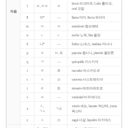
lacrar 라크라르, Lulio 룰리오,
l
ㄹ, ㄹㄹ
ㄹ
ocal 오칼
자음
ll
이*
―
llama 야마, lluvia 유비아
m
ㅁ
ㅁ
membrete 멤브레테
n
ㄴ
ㄴ
noche 노체, flan 플란
ñ
니*
―
ñoñez 뇨녜스, mañana 마냐나
p
ㅍ
ㅂ, 프
pepsina 펩시나, plantón 플란톤
q
ㅋ
―
quisquilla 키스키야
r
ㄹ
르
rascador 라스카도르
s
ㅅ
스
sastreria 사스트레리아
t
ㅌ
트
tetraetro 테트라에트로
v
ㅂ
―
viudedad 비우데다드
ㅅ,
xenón 세논, laxante 락산테, yuxta
x
ㄱ스
ㄱㅅ
육스타
z
ㅅ
스
zagal 사갈, liquidez 리키데스