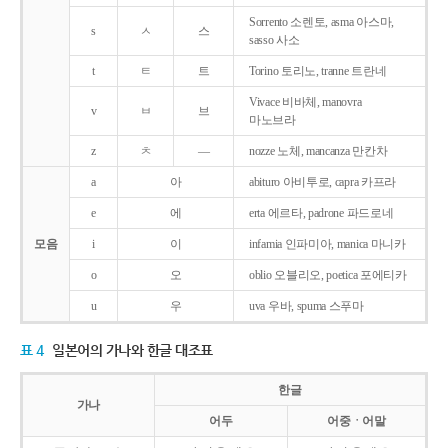
Sorrento 소렌토, asma 아스마,
s
ㅅ
스
sasso 사소
t
ㅌ
트
Torino 토리노, tranne 트란네
Vivace 비바체, manovra
v
ㅂ
브
마노브라
z
ㅊ
―
nozze 노체, mancanza 만칸차
a
아
abituro 아비투로, capra 카프라
e
에
erta 에르타, padrone 파드로네
모음
i
이
infamia 인파미아, manica 마니카
o
오
oblio 오블리오, poetica 포에티카
u
우
uva 우바, spuma 스푸마
표 4
일본어의 가나와 한글 대조표
한글
가나
어두
어중ㆍ어말