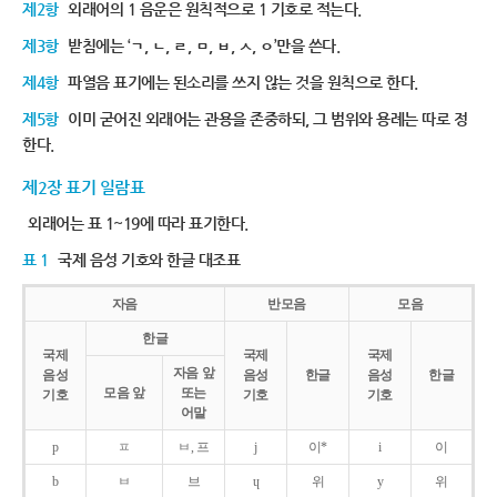
제2항
외래어의 1 음운은 원칙적으로 1 기호로 적는다.
제3항
받침에는 ‘ㄱ, ㄴ, ㄹ, ㅁ, ㅂ, ㅅ, ㅇ’만을 쓴다.
제4항
파열음 표기에는 된소리를 쓰지 않는 것을 원칙으로 한다.
제5항
이미 굳어진 외래어는 관용을 존중하되, 그 범위와 용례는 따로 정
한다.
제2장 표기 일람표
외래어는 표 1~19에 따라 표기한다.
표 1
국제 음성 기호와 한글 대조표
자음
반모음
모음
한글
국제
국제
국제
자음 앞
음성
음성
한글
음성
한글
모음 앞
또는
기호
기호
기호
어말
p
ㅍ
ㅂ, 프
j
이*
i
이
b
ㅂ
브
ɥ
위
y
위