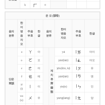
h
ㅎ
운 모 (韻母)
한
어
한어
음의
병
주음
한
음의
주음
병음
한글
분류
음
부호
글
분류
부호
자모
자
모
a
아
yai
야이
o
오
yao
(iao)
야오
e
어
you
(iou,
iu)
유
제
치
ê
에
yan
(ian)
옌
단운
류
單韻
齊
yi
이
yin(in)
인
齒
(i)
類
wu
우
yang
(iang)
양
(u)