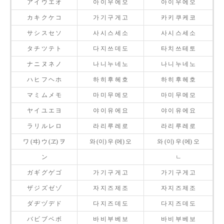
ア イ ウ エ オ
아 이 우 에 오
아 이 우 에 오
カ キ ク ケ コ
가 기 구 게 고
카 키 쿠 케 코
サ シ ス セ ソ
사 시 스 세 소
사 시 스 세 소
タ チ ツ テ ト
다 지 쓰 데 도
타 치 쓰 테 토
ナ ニ ヌ ネ ノ
나 니 누 네 노
나 니 누 네 노
ハ ヒ フ ヘ ホ
하 히 후 헤 호
하 히 후 헤 호
マ ミ ム メ モ
마 미 무 메 모
마 미 무 메 모
ヤ イ ユ エ ヨ
야 이 유 에 요
야 이 유 에 요
ラ リ ル レ ロ
라 리 루 레 로
라 리 루 레 로
ワ (ヰ) ウ (ヱ) ヲ
와 (이) 우 (에) 오
와 (이) 우 (에) 오
ン
ㄴ
ガ ギ グ ゲ ゴ
가 기 구 게 고
가 기 구 게 고
ザ ジ ズ ゼ ゾ
자 지 즈 제 조
자 지 즈 제 조
ダ ヂ ヅ デ ド
다 지 즈 데 도
다 지 즈 데 도
バ ビ ブ ベ ボ
바 비 부 베 보
바 비 부 베 보