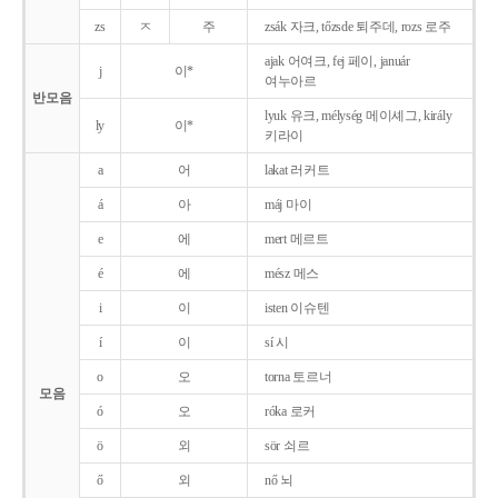
zs
ㅈ
주
zsák 자크, tőzsde 퇴주데, rozs 로주
ajak 어여크, fej 페이, január
j
이*
여누아르
반모음
lyuk 유크, mélység 메이셰그, király
ly
이*
키라이
a
어
lakat 러커트
á
아
máj 마이
e
에
mert 메르트
é
에
mész 메스
i
이
isten 이슈텐
í
이
sí 시
o
오
torna 토르너
모음
ó
오
róka 로커
ö
외
sör 쇠르
ő
외
nő 뇌