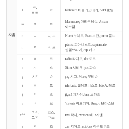
ㄹ,
l
ㄹ
bibliotecǎ 비블리오테커, hotel 호텔
ㄹㄹ
Maramureş 마라무레슈, Avram
m
ㅁ
ㅁ
아브람
자음
n
ㄴ
ㄴ, 느
Nucet 누체트, Bran 브란, pumn 품느
pianist 피아니스트, septembrie
p
ㅍ
ㅂ, 프
셉템브리에, cap 카프
r
ㄹ
르
radio 라디오, dor 도르
s
ㅅ
스
Sibiu 시비우, pas 파스
ş
시*
슈
şag 샤그, Mureş 무레슈
t
ㅌ
트
telefonist 텔레포니스트, bilet 빌레트
ţ
ㅊ
츠
ţigarǎ 치가러, braţ 브라츠
v
ㅂ
브
Victoria 빅토리아, Braşov 브라쇼브
ㄱㅅ,
크스,
x**
taxi 탁시, examen 에그자멘
그ㅈ
ㄱ스
z
ㅈ
즈
ziar 지아르, autobuz 아우토부즈