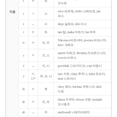
r
ㄹ
르
슈누르
serce 세르체, srebro 스레브로, pas
자음
s
ㅅ
스
파스
ś
ㅡ
시
ślepy 실레피, dziś 지시
t
ㅌ
트
tam 탐, matka 마트카, but 부트
Warszawa 바르샤바, piwnica 피브니차,
w
ㅂ
브, 프
krew 크레프
zamek 자메크, zbrodnia 즈브로드니아,
z
ㅈ
즈, 스
wywóz 비부스
ź
ㅡ
지, 시
gwoździk 그보지지크, więź 비엥시
ㅈ,
żyto 지토, różny 루주니, łyżka 위슈카,
ż
주, 슈, 시
시*
straż 스트라시
chory 호리, kuchnia 쿠흐니아, dach
ch
ㅎ
흐
다흐
dziura 지우라, dzwon 즈본, mosiądz
dz
ㅈ
즈, 츠
모시옹츠
dź
ㅡ
치
niedźwiedź 니에치비에치