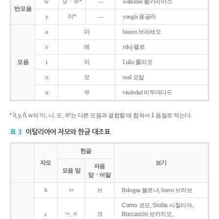
w
오ㆍ우*
―
walkirias 왈키리아스
반모음
y
이*
―
yungla 융글라
a
아
braceo 브라세오
e
에
reloj 렐로
모음
i
이
Lulio 룰리오
o
오
ocal 오칼
u
우
viudedad 비우데다드
* ll, y, ñ, w의 '이, 니, 오, 우'는 다른 모음과 결합할 때 합쳐서 1 음절로 적는다.
표 3
이탈리아어 자모와 한글 대조표
한글
자모
보기
자음
모음 앞
앞ㆍ어말
b
ㅂ
브
Bologna 볼로냐, bravo 브라보
Como 코모, Sicilia 시칠리아,
c
ㅋ, ㅊ
크
Boccaccio 보카치오,