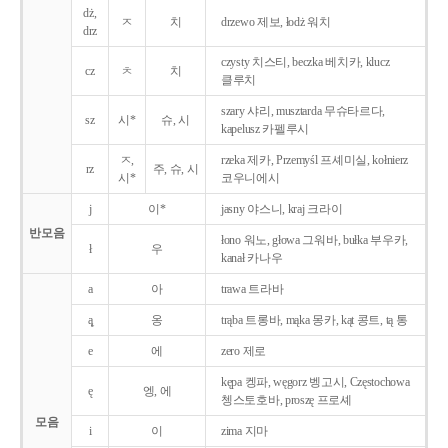
dż,
ㅈ
치
drzewo 제보, łodż 워치
drz
czysty 치스티, beczka 베치카, klucz
cz
ㅊ
치
클루치
szary 샤리, musztarda 무슈타르다,
sz
시*
슈, 시
kapelusz 카펠루시
ㅈ,
rzeka 제카, Przemyśl 프셰미실, kołnierz
rz
주, 슈, 시
시*
코우니에시
j
이*
jasny 야스니, kraj 크라이
반모음
łono 워노, głowa 그워바, bułka 부우카,
ł
우
kanał 카나우
a
아
trawa 트라바
ą̨
옹
trąba 트롱바, mąka 몽카, kąt 콩트, tą 통
e
에
zero 제로
kępa 켕파, węgorz 벵고시, Częstochowa
ę
엥, 에
쳉스토호바, proszę 프로셰
모음
i
이
zima 지마