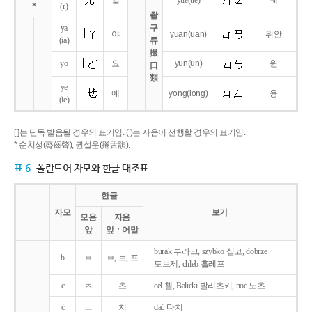
얼
yue
(ue)
웨
*
(r)
촬
ya
구
야
yuan
(uan)
위안
(ia)
류
撮
yo
요
yun
(un)
윈
口
類
ye
예
yong
(iong)
융
(ie)
[ ]는 단독 발음될 경우의 표기임. ( )는 자음이 선행할 경우의 표기임.
* 순치성(脣齒聲), 권설운(捲舌韻).
표 6
폴란드어 자모와 한글 대조표
한글
자모
보기
모음
자음
앞
앞ㆍ어말
burak 부라크, szybko 십코, dobrze
b
ㅂ
ㅂ, 브, 프
도브제, chleb 흘레프
c
ㅊ
츠
cel 첼, Balicki 발리츠키, noc 노츠
ć
ㅡ
치
dać 다치