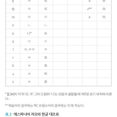
ʧ
ㅊ
치
u
우
ʤ
ㅈ
지
ə**
어
m
ㅁ
ㅁ
ɚ
어
n
ㄴ
ㄴ
ɲ
니*
뉴
ŋ
ㅇ
ㅇ
l
ㄹ, ㄹㄹ
ㄹ
r
ㄹ
르
h
ㅎ
흐
ç
ㅎ
히
x
ㅎ
흐
* [j], [w]의 '이'와 '오, 우', 그리고 [ɲ]의 '니'는 모음과 결합할 때 제3장 표기 세칙에 따른
다.
** 독일어의 경우에는 '에', 프랑스어의 경우에는 '으'로 적는다.
표 2
에스파냐어 자모와 한글 대조표