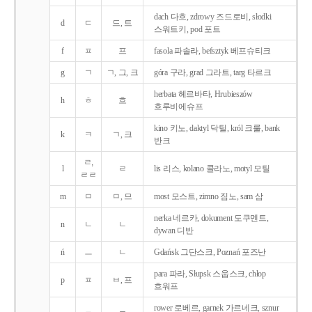
dach 다흐, zdrowy 즈드로비, słodki
d
ㄷ
드, 트
스워트키, pod 포트
f
ㅍ
프
fasola 파솔라, befsztyk 베프슈티크
g
ㄱ
ㄱ, 그, 크
góra 구라, grad 그라트, targ 타르크
herbata 헤르바타, Hrubieszów
h
ㅎ
흐
흐루비에슈프
kino 키노, daktyl 닥틸, król 크룰, bank
k
ㅋ
ㄱ, 크
반크
ㄹ,
l
ㄹ
lis 리스, kolano 콜라노, motyl 모틸
ㄹㄹ
m
ㅁ
ㅁ, 므
most 모스트, zimno 짐노, sam 삼
nerka 네르카, dokument 도쿠멘트,
n
ㄴ
ㄴ
dywan 디반
ń
ㅡ
ㄴ
Gdańsk 그단스크, Poznań 포즈난
para 파라, Słupsk 스웁스크, chłop
p
ㅍ
ㅂ, 프
흐워프
rower 로베르, garnek 가르네크, sznur