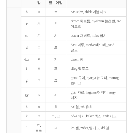
앞
앞ㆍ어말
b
ㅂ
브
bab 버브, ablak 어블러크
citrom 치트롬, nyolcvan 뇰츠번, arc
c
ㅊ
츠
어르츠
cs
ㅊ
치
csavar 처버르, kulcs 쿨치
daru 더루, medve 메드베, gond
d
ㄷ
드
곤드
dzs
ㅈ
지
dzsem 젬
f
ㅍ
프
elfog 엘포그
gumi 구미, nyugta 뉴그터, csomag
g
ㄱ
그
초머그
gyár 자르, hagyma 허지머, nagy
gy
ㅈ
지
너지
h
ㅎ
흐
hal 헐, juh 유흐
k
ㅋ
ㄱ, 크
béka 베커, keksz 켁스, szék 세크
ㄹ,
l
ㄹ
len 렌, meleg 멜레그, dél 델
ㄹㄹ