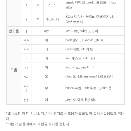
zámek 자메크, pozdní 포즈드니, bez
z
ㅈ
즈, 스
베스
Žižka 지슈카, Žvěřina 주베르지나,
ž
ㅈ
주, 슈, 시
Brož 브로시
반모음
j
이*
jaro 야로, pokoj 포코이
a, á
아
balík 발리크, komár 코마르
e, é
에
dech 데흐, léto 레토
ě
예
sěst 셰스트, věk 베크
i, í
이
kino 키노, míra 미라
모음
o,ó
오
obec 오베츠, nervózni 네르보즈니
u, ú,
우
buben 부벤, úrok 우로크, dům 둠
ů
y, ý
이
jazyk
야지크, líný 리니
* d', ň, š, t', j의 '디, 니, 시, 티, 이'는 뒤따르는 모음과 결합할 때 합쳐서 1 음절로 적는
다.
** x는 개별 용례에 따라 한글 표기를 정한다.