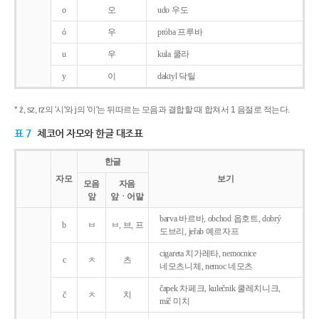
o
오
udo 우도
ó
우
próba 프루바
u
우
kula 쿨라
y
이
daktyl 닥틸
* ż, sz, rz의 '시'와 j의 '이'는 뒤따르는 모음과 결합할 때 합쳐서 1 음절로 적는다.
표 7
체코어 자모와 한글 대조표
한글
자모
보기
모음
자음
앞
앞ㆍ어말
barva 바르바, obchod 옵호트, dobrý
b
ㅂ
ㅂ, 브, 프
도브리, jeřab 예르자프
cigareta 치가레타, nemocnice
c
ㅊ
츠
네모츠니체, nemoc 네모츠
čapek 차페크, kulečnik 쿨레치니크,
č
ㅊ
치
míč 미치