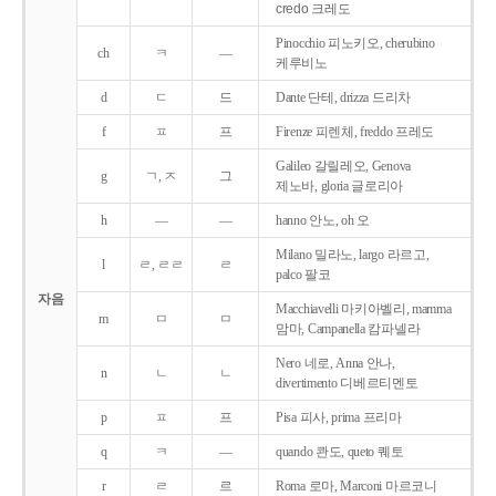
credo 크레도
Pinocchio 피노키오, cherubino
ch
ㅋ
―
케루비노
d
ㄷ
드
Dante 단테, drizza 드리차
f
ㅍ
프
Firenze 피렌체, freddo 프레도
Galileo 갈릴레오, Genova
g
ㄱ, ㅈ
그
제노바, gloria 글로리아
h
―
―
hanno 안노, oh 오
Milano 밀라노, largo 라르고,
l
ㄹ, ㄹㄹ
ㄹ
palco 팔코
자음
Macchiavelli 마키아벨리, mamma
m
ㅁ
ㅁ
맘마, Campanella 캄파넬라
Nero 네로, Anna 안나,
n
ㄴ
ㄴ
divertimento 디베르티멘토
p
ㅍ
프
Pisa 피사, prima 프리마
q
ㅋ
―
quando 콴도, queto 퀘토
r
ㄹ
르
Roma 로마, Marconi 마르코니