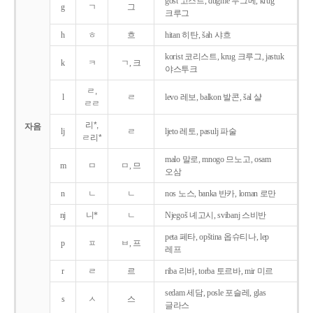
gost 고스트, dugme 두그메, krug
g
ㄱ
그
크루그
h
ㅎ
흐
hitan 히탄, šah 샤흐
korist 코리스트, krug 크루그, jastuk
k
ㅋ
ㄱ, 크
야스투크
ㄹ,
l
ㄹ
levo 레보, balkon 발콘, šal 샬
ㄹㄹ
리*,
자음
lj
ㄹ
ljeto 레토, pasulj 파술
ㄹ리*
malo 말로, mnogo 므노고, osam
m
ㅁ
ㅁ, 므
오삼
n
ㄴ
ㄴ
nos 노스, banka 반카, loman 로만
nj
니*
ㄴ
Njegoš 녜고시, svibanj 스비반
peta 페타, opština 옵슈티나, lep
p
ㅍ
ㅂ, 프
레프
r
ㄹ
르
riba 리바, torba 토르바, mir 미르
sedam 세담, posle 포슬레, glas
s
ㅅ
스
글라스