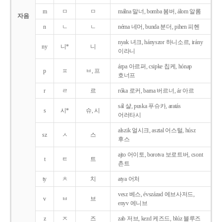
m
ㅁ
ㅁ
málna 말너, bomba 봄버, álom 알롬
자음
n
ㄴ
ㄴ
néma 네머, bunda 분더, pihen 피헨
nyak 녀크, hányszor 하니소르, irány
ny
니*
니
이라니
árpa 아르퍼, csipke 칩케, hónap
p
ㅍ
ㅂ, 프
호너프
r
ㄹ
르
róka 로커, barna 버르너, ár 아르
sál 샬, puska 푸슈카, aratás
s
시*
슈, 시
어러타시
alszik 얼시크, asztal 어스털, húsz
sz
ㅅ
스
후스
ajto 어이토, borotva 보로트버, csont
t
ㅌ
트
촌트
ty
ㅊ
치
atya 어처
vesz 베스, évszázad 에브사저드,
v
ㅂ
브
enyv 에니브
z
ㅈ
즈
zab 저브, kezd 케즈드, blúz 블루즈