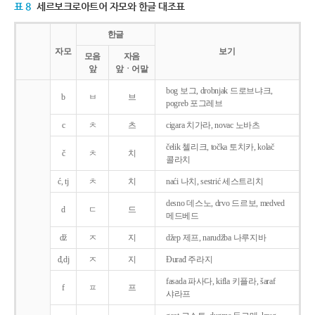
표 8
세르보크로아트어 자모와 한글 대조표
한글
자모
보기
모음
자음
앞
앞ㆍ어말
bog 보그, drobnjak 드로브냐크,
b
ㅂ
브
pogreb 포그레브
c
ㅊ
츠
cigara 치가라, novac 노바츠
čelik 첼리크, točka 토치카, kolač
č
ㅊ
치
콜라치
ć, tj
ㅊ
치
naći 나치, sestrić 세스트리치
desno 데스노, drvo 드르보, medved
d
ㄷ
드
메드베드
dž
ㅈ
지
džep 제프, narudžba 나루지바
đ,dj
ㅈ
지
Ðurađ 주라지
fasada 파사다, kifla 키플라, šaraf
f
ㅍ
프
샤라프