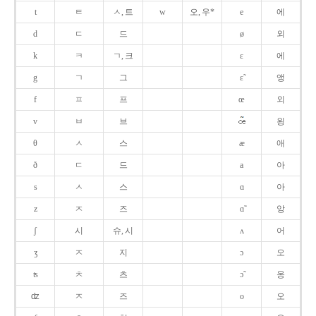
t
ㅌ
ㅅ, 트
w
오, 우*
e
에
d
ㄷ
드
ø
외
k
ㅋ
ㄱ, 크
ɛ
에
g
ㄱ
그
ɛ̃
앵
f
ㅍ
프
œ
외
v
ㅂ
브
욍
θ
ㅅ
스
æ
애
ð
ㄷ
드
a
아
s
ㅅ
스
ɑ
아
z
ㅈ
즈
ɑ̃
앙
ʃ
시
슈, 시
ʌ
어
ʒ
ㅈ
지
ɔ
오
ʦ
ㅊ
츠
ɔ̃
옹
ʣ
ㅈ
즈
o
오