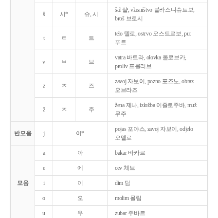
šal 샬, vlasništvo 블라스니슈트보,
š
시*
슈, 시
broš 브로시
telo 텔로, ostrvo 오스트르보, put
t
ㅌ
트
푸트
vatra 바트라, olovka 올로브카,
v
ㅂ
브
proliv 프롤리브
zavoj 자보이, pozno 포즈노, obraz
z
ㅈ
즈
오브라즈
žena 제나, izložba 이즐로주바, muž
ž
ㅈ
주
무주
pojas 포야스, zavoj 자보이, odjelo
반모음
j
이*
오델로
a
아
bakar 바카르
e
에
cev 체브
모음
i
이
dim 딤
o
오
molim 몰림
u
우
zubar 주바르