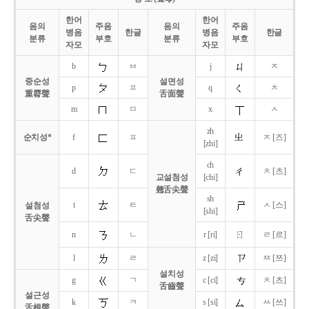
한어
한어
음의
주음
음의
주음
병음
한글
병음
한글
분류
부호
분류
부호
자모
자모
b
ㅂ
j
ㅈ
중순성
설면성
p
ㅍ
q
ㅊ
重脣聲
舌面聲
m
ㅁ
x
ㅅ
zh
순치성*
f
ㅍ
ㅈ [즈]
[zhi]
ch
d
ㄷ
ㅊ [츠]
교설첨성
[chi]
翹舌尖聲
sh
t
ㅌ
ㅅ [스]
설첨성
[shi]
舌尖聲
ㄖ
n
ㄴ
r [ri]
ㄹ [르]
l
ㄹ
z [zi]
ㅉ [쯔]
설치성
g
ㄱ
c [ci]
ㅊ [츠]
舌齒聲
설근성
k
ㅋ
s [si]
ㅆ [쓰]
舌根聲