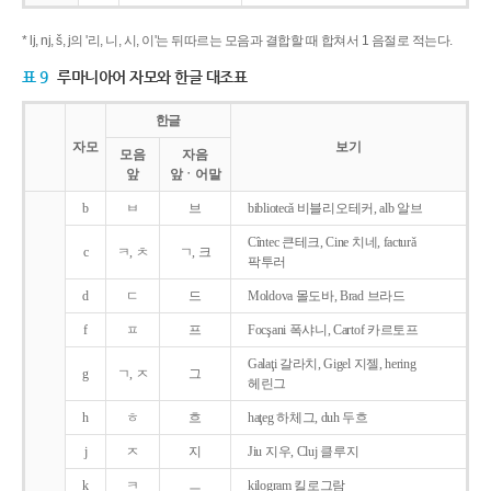
* lj, nj, š, j의 '리, 니, 시, 이'는 뒤따르는 모음과 결합할 때 합쳐서 1 음절로 적는다.
표 9
루마니아어 자모와 한글 대조표
한글
자모
보기
모음
자음
앞
앞ㆍ어말
b
ㅂ
브
bibliotecǎ 비블리오테커, alb 알브
Cîntec 큰테크, Cine 치네, facturǎ
c
ㅋ, ㅊ
ㄱ, 크
팍투러
d
ㄷ
드
Moldova 몰도바, Brad 브라드
f
ㅍ
프
Focşani 폭샤니, Cartof 카르토프
Galaţi 갈라치, Gigel 지젤, hering
g
ㄱ, ㅈ
그
헤린그
h
ㅎ
흐
haţeg 하체그, duh 두흐
j
ㅈ
지
Jiu 지우, Cluj 클루지
k
ㅋ
ㅡ
kilogram 킬로그람