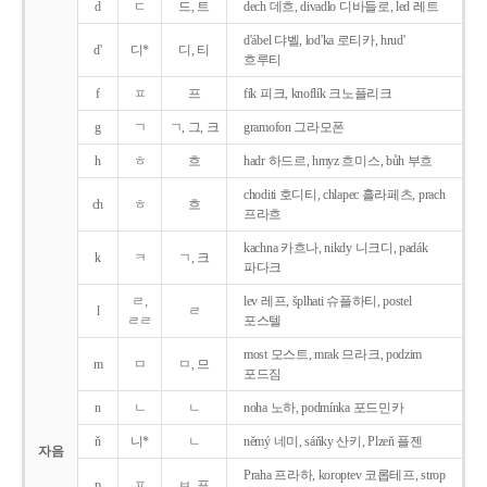
d
ㄷ
드, 트
dech 데흐, divadlo 디바들로, led 레트
d'ábel 댜벨, lod'ka 로티카, hrud'
d'
디*
디, 티
흐루티
f
ㅍ
프
fík 피크, knoflík 크노플리크
g
ㄱ
ㄱ, 그, 크
gramofon 그라모폰
h
ㅎ
흐
hadr 하드르, hmyz 흐미스, bůh 부흐
choditi 호디티, chlapec 흘라페츠, prach
ch
ㅎ
흐
프라흐
kachna 카흐나, nikdy 니크디, padák
k
ㅋ
ㄱ, 크
파다크
ㄹ,
lev 레프, šplhati 슈플하티, postel
l
ㄹ
ㄹㄹ
포스텔
most 모스트, mrak 므라크, podzim
m
ㅁ
ㅁ, 므
포드짐
n
ㄴ
ㄴ
noha 노하, podmínka 포드민카
ň
니*
ㄴ
němý 네미, sáňky 산키, Plzeň 플젠
자음
Praha 프라하, koroptev 코롭테프, strop
p
ㅍ
ㅂ, 프