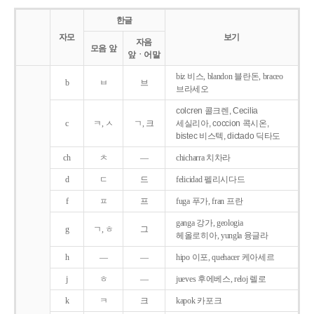
한글
자모
보기
자음
모음 앞
앞ㆍ어말
biz 비스, blandon 블란돈, braceo
b
ㅂ
브
브라세오
colcren 콜크렌, Cecilia
c
ㅋ, ㅅ
ㄱ, 크
세실리아, coccion 콕시온,
bistec 비스텍, dictado 딕타도
ch
ㅊ
―
chicharra 치차라
d
ㄷ
드
felicidad 펠리시다드
f
ㅍ
프
fuga 푸가, fran 프란
ganga 강가, geologia
g
ㄱ, ㅎ
그
헤올로히아, yungla 융글라
h
―
―
hipo 이포, quehacer 케아세르
j
ㅎ
―
jueves 후에베스, reloj 렐로
k
ㅋ
크
kapok 카포크