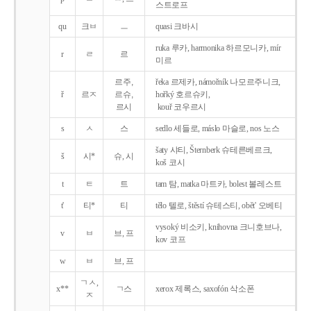
스트로프
qu
크ㅂ
ㅡ
quasi 크바시
ruka 루카, harmonika 하르모니카, mír
r
ㄹ
르
미르
르주,
řeka 르제카, námořník 나모르주니크,
ř
르ㅈ
르슈,
hořký 호르슈키,
르시
kouř 코우르시
s
ㅅ
스
sedlo 세들로, máslo 마슬로, nos 노스
šaty 샤티, Šternberk 슈테른베르크,
š
시*
슈, 시
koš 코시
t
ㅌ
트
tam 탐, matka 마트카, bolest 볼레스트
t'
티*
티
tělo 텔로, štěstí 슈테스티, obět' 오베티
vysoký 비소키, knihovna 크니호브나,
v
ㅂ
브, 프
kov 코프
w
ㅂ
브, 프
ㄱㅅ,
x**
ㄱ스
xerox 제록스, saxofón 삭소폰
ㅈ