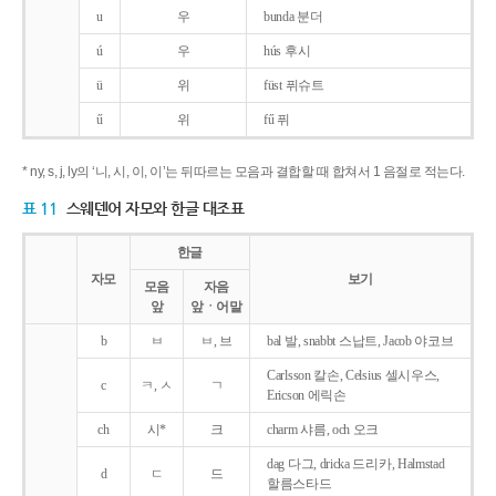
u
우
bunda 분더
ú
우
hús 후시
ü
위
füst 퓌슈트
ű
위
fű 퓌
* ny, s, j, ly의 ‘니, 시, 이, 이’는 뒤따르는 모음과 결합할 때 합쳐서 1 음절로 적는다.
표 11
스웨덴어 자모와 한글 대조표
한글
자모
보기
모음
자음
앞
앞ㆍ어말
b
ㅂ
ㅂ, 브
bal 발, snabbt 스납트, Jacob 야코브
Carlsson 칼손, Celsius 셀시우스,
c
ㅋ, ㅅ
ㄱ
Ericson 에릭손
ch
시*
크
charm 샤름, och 오크
dag 다그, dricka 드리카, Halmstad
d
ㄷ
드
할름스타드