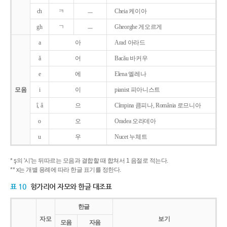
ch
ㅋ
ㅡ
Cheia 케이아
gh
ㄱ
ㅡ
Gheorghe 게오르게
a
아
Arad 아라드
ǎ
어
Bacǎu 바커우
e
에
Elena 엘레나
모음
i
이
pianist 피아니스트
î, â
으
Cîmpina 큼피나, România 로므니아
o
오
Oradea 오라데아
u
우
Nucet 누체트
* ş의 '시'는 뒤따르는 모음과 결합할 때 합쳐서 1 음절로 적는다.
** x는 개별 용례에 따라 한글 표기를 정한다.
표 10
헝가리어 자모와 한글 대조표
한글
자모
보기
모음
자음