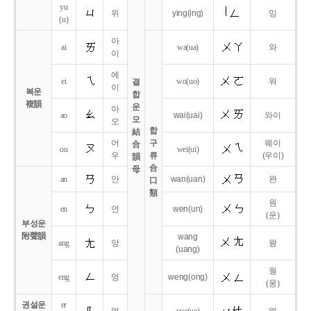
yu
위
ying
(ing)
잉
(u)
아
ai
wa
(ua)
와
이
에
ei
wo
(uo)
워
결
이
복운
합
複韻
운
아
ao
wai
(uai)
와이
모
오
합
結
어
구
웨이
合
ou
wei
(ui)
우
류
(우이)
韻
合
母
an
안
wan
(uan)
완
口
類
원
en
언
wen
(un)
(운)
부성운
附聲韻
wang
ang
앙
왕
(uang)
웡
eng
엉
weng
(ong)
(웅)
권설운
er