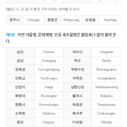
[붙임] ‘시, 군, 읍’의 행정 구역 단위는 생략할 수 있다.
청주시
Cheongju
함평군
Hampyeong
순창읍
Sunchang
제6항
자연 지물명, 문화재명, 인공 축조물명은 붙임표(-) 없이 붙여 쓴
다.
남산
Namsan
속리산
Songnisan
금강
Geumgang
독도
Dokdo
경복궁
Gyeongbokgung
무량수전
Muryangsujeon
연화교
Yeonhwagyo
극락전
Geungnakjeon
안압지
Anapji
남한산성
Namhansanseong
화랑대
Hwarangdae
불국사
Bulguksa
현충사
Hyeonchungsa
독립문
Dongnimmun
오죽헌
Ojukheon
촉석루
Chokseongnu
종묘
Jongmyo
다보탑
Dabotap