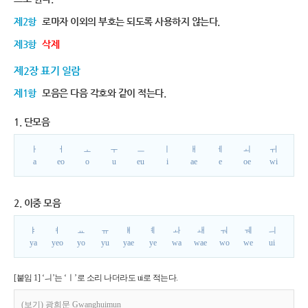
제2항
로마자 이외의 부호는 되도록 사용하지 않는다.
제3항
삭제
제2장 표기 일람
제1항
모음은 다음 각호와 같이 적는다.
1. 단모음
ㅏ
ㅓ
ㅗ
ㅜ
ㅡ
ㅣ
ㅐ
ㅔ
ㅚ
ㅟ
a
eo
o
u
eu
i
ae
e
oe
wi
2. 이중 모음
ㅑ
ㅕ
ㅛ
ㅠ
ㅒ
ㅖ
ㅘ
ㅙ
ㅝ
ㅞ
ㅢ
ya
yeo
yo
yu
yae
ye
wa
wae
wo
we
ui
[붙임 1] ‘ㅢ’는 ‘ㅣ’로 소리 나더라도 ui로 적는다.
(보기) 광희문 Gwanghuimun