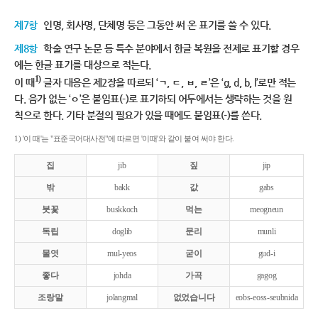
제7항
인명, 회사명, 단체명 등은 그동안 써 온 표기를 쓸 수 있다.
제8항
학술 연구 논문 등 특수 분야에서 한글 복원을 전제로 표기할 경우
에는 한글 표기를 대상으로 적는다.
1)
이 때
글자 대응은 제2장을 따르되 ‘ㄱ, ㄷ, ㅂ, ㄹ’은 ‘g, d, b, l’로만 적는
다. 음가 없는 ‘ㅇ’은 붙임표(-)로 표기하되 어두에서는 생략하는 것을 원
칙으로 한다. 기타 분절의 필요가 있을 때에도 붙임표(-)를 쓴다.
1) '이 때'는 "표준국어대사전"에 따르면 '이때'와 같이 붙여 써야 한다.
집
jib
짚
jip
밖
bakk
값
gabs
붓꽃
buskkoch
먹는
meogneun
독립
doglib
문리
munli
물엿
mul-yeos
굳이
gud-i
좋다
johda
가곡
gagog
조랑말
jolangmal
없었습니다
eobs-eoss-seubnida