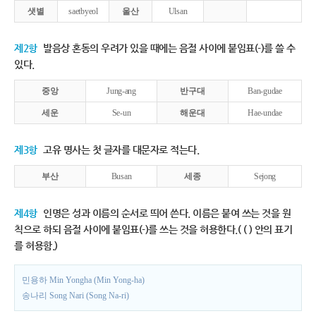
샛별
saetbyeol
울산
Ulsan
제2항
발음상 혼동의 우려가 있을 때에는 음절 사이에 붙임표(-)를 쓸 수
있다.
중앙
Jung-ang
반구대
Ban-gudae
세운
Se-un
해운대
Hae-undae
제3항
고유 명사는 첫 글자를 대문자로 적는다.
부산
Busan
세종
Sejong
제4항
인명은 성과 이름의 순서로 띄어 쓴다. 이름은 붙여 쓰는 것을 원
칙으로 하되 음절 사이에 붙임표(-)를 쓰는 것을 허용한다.( ( ) 안의 표기
를 허용함.)
민용하 Min Yongha (Min Yong-ha)
송나리 Song Nari (Song Na-ri)