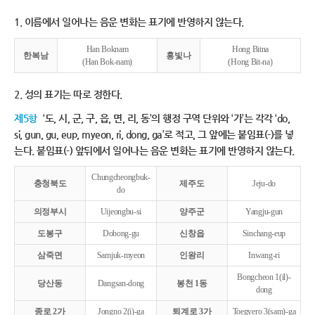
1. 이름에서 일어나는 음운 변화는 표기에 반영하지 않는다.
Han Boknam
Hong Bitna
한복남
홍빛나
(Han Bok-nam)
(Hong Bit-na)
2. 성의 표기는 따로 정한다.
제5항
‘도, 시, 군, 구, 읍, 면, 리, 동’의 행정 구역 단위와 ‘가’는 각각 ‘do,
si, gun, gu, eup, myeon, ri, dong, ga’로 적고, 그 앞에는 붙임표(-)를 넣
는다. 붙임표(-) 앞뒤에서 일어나는 음운 변화는 표기에 반영하지 않는다.
Chungcheongbuk-
충청북도
제주도
Jeju-do
do
의정부시
Uijeongbu-si
양주군
Yangju-gun
도봉구
Dobong-gu
신창읍
Sinchang-eup
삼죽면
Samjuk-myeon
인왕리
Inwang-ri
Bongcheon 1(il)-
당산동
Dangsan-dong
봉천 1동
dong
종로 2가
Jongno 2(i)-ga
퇴계로 3가
Toegyero 3(sam)-ga