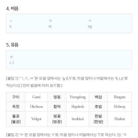
4. 비음
ㄴ
ㅁ
ㅇ
n
m
ng
5. 유음
ㄹ
r, l
[붙임 1] ‘ㄱ, ㄷ, ㅂ’은 모음 앞에서는 ‘g, d, b’로, 자음 앞이나 어말에서는 ‘k, t, p’로
적는다.([ ] 안의 발음에 따라 표기함.)
구미
Gumi
영동
Yeongdong
백암
Baegam
옥천
Okcheon
합덕
Hapdeok
호법
Hobeop
월곶
벚꽃
한밭
Wolgot
beotkkot
Hanbat
[월곧]
[벋꼳]
[한받]
[붙임 2] ‘ㄹ’은 모음 앞에서는 ‘r’로, 자음 앞이나 어말에서는 ‘l’로 적는다. 단, ‘ㄹ