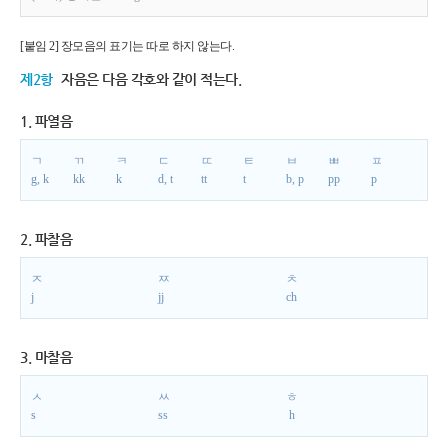
[붙임 2] 장모음의 표기는 따로 하지 않는다.
제2항
자음은 다음 각호와 같이 적는다.
1. 파열음
ㄱ
ㄲ
ㅋ
ㄷ
ㄸ
ㅌ
ㅂ
ㅃ
ㅍ
g, k
kk
k
d, t
tt
t
b, p
pp
p
2. 파찰음
ㅈ
ㅉ
ㅊ
j
jj
ch
3. 마찰음
ㅅ
ㅆ
ㅎ
s
ss
h