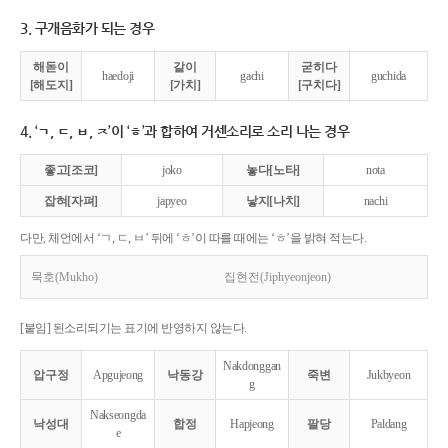
3. 구개음화가 되는 경우
해돋이
같이
굳히다
haedoji
gachi
guchida
[해도지]
[가치]
[구치다]
4. ‘ㄱ, ㄷ, ㅂ, ㅈ’이 ‘ㅎ’과 합하여 거센소리로 소리 나는 경우
좋고[조코]
joko
놓다[노타]
nota
잡혀[자펴]
japyeo
낳지[나치]
nachi
다만, 체언에서 ‘ㄱ, ㄷ, ㅂ’ 뒤에 ‘ㅎ’이 따를 때에는 ‘ㅎ’을 밝혀 적는다.
묵호(Mukho)
집현전(Jiphyeonjeon)
[붙임] 된소리되기는 표기에 반영하지 않는다.
Nakdonggan
압구정
Apgujeong
낙동강
죽변
Jukbyeon
g
Nakseongda
낙성대
합정
Hapjeong
팔당
Paldang
e