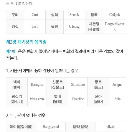
ㄹ’은 ‘ll’로 적는다.
구리
Guri
설악
Seorak
칠곡
Chilgok
대관령
Daegwallyeon
임실
Imsil
울릉
Ulleung
[대괄령]
g
제3장 표기상의 유의점
제1항
음운 변화가 일어날 때에는 변화의 결과에 따라 다음 각호와 같이
적는다.
1. 자음 사이에서 동화 작용이 일어나는 경우
백마
신문로
종로
Baengma
Sinmunno
Jongno
[뱅마]
[신문노]
[종노]
왕십리
별내
신라
Wangsimni
Byeollae
Silla
[왕심니]
[별래]
[실라]
2. ‘ㄴ, ㄹ’이 덧나는 경우
학여울[항녀울]
Hangnyeoul
알약[알략]
allyak