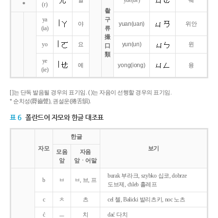
얼
yue
(ue)
웨
*
(r)
촬
ya
구
야
yuan
(uan)
위안
(ia)
류
撮
yo
요
yun
(un)
윈
口
類
ye
예
yong
(iong)
융
(ie)
[ ]는 단독 발음될 경우의 표기임. ( )는 자음이 선행할 경우의 표기임.
* 순치성(脣齒聲), 권설운(捲舌韻).
표 6
폴란드어 자모와 한글 대조표
한글
자모
보기
모음
자음
앞
앞ㆍ어말
burak 부라크, szybko 십코, dobrze
b
ㅂ
ㅂ, 브, 프
도브제, chleb 흘레프
c
ㅊ
츠
cel 첼, Balicki 발리츠키, noc 노츠
ć
ㅡ
치
dać 다치