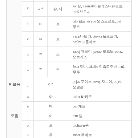
šal 샬, vlasništvo 블라스니슈트보,
š
시*
슈, 시
broš 브로시
telo 텔로, ostrvo 오스트르보, put
t
ㅌ
트
푸트
vatra 바트라, olovka 올로브카,
v
ㅂ
브
proliv 프롤리브
zavoj 자보이, pozno 포즈노, obraz
z
ㅈ
즈
오브라즈
žena 제나, izložba 이즐로주바, muž
ž
ㅈ
주
무주
pojas 포야스, zavoj 자보이, odjelo
반모음
j
이*
오델로
a
아
bakar 바카르
e
에
cev 체브
모음
i
이
dim 딤
o
오
molim 몰림
u
우
zubar 주바르