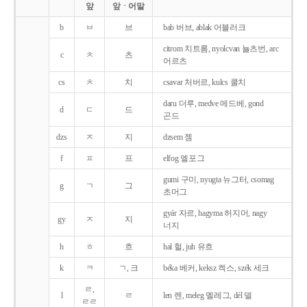
앞
앞ㆍ어말
b
ㅂ
브
bab 버브, ablak 어블러크
citrom 치트롬, nyolcvan 뇰츠번, arc
c
ㅊ
츠
어르츠
cs
ㅊ
치
csavar 처버르, kulcs 쿨치
daru 더루, medve 메드베, gond
d
ㄷ
드
곤드
dzs
ㅈ
지
dzsem 젬
f
ㅍ
프
elfog 엘포그
gumi 구미, nyugta 뉴그터, csomag
g
ㄱ
그
초머그
gyár 자르, hagyma 허지머, nagy
gy
ㅈ
지
너지
h
ㅎ
흐
hal 헐, juh 유흐
k
ㅋ
ㄱ, 크
béka 베커, keksz 켁스, szék 세크
ㄹ,
l
ㄹ
len 렌, meleg 멜레그, dél 델
ㄹㄹ