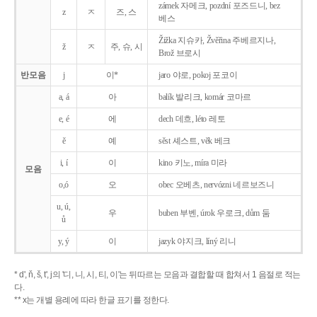
zámek 자메크, pozdní 포즈드니, bez
z
ㅈ
즈, 스
베스
Žižka 지슈카, Žvěřina 주베르지나,
ž
ㅈ
주, 슈, 시
Brož 브로시
반모음
j
이*
jaro 야로, pokoj 포코이
a, á
아
balík 발리크, komár 코마르
e, é
에
dech 데흐, léto 레토
ě
예
sěst 셰스트, věk 베크
i, í
이
kino 키노, míra 미라
모음
o,ó
오
obec 오베츠, nervózni 네르보즈니
u, ú,
우
buben 부벤, úrok 우로크, dům 둠
ů
y, ý
이
jazyk
야지크, líný 리니
* d', ň, š, t', j의 '디, 니, 시, 티, 이'는 뒤따르는 모음과 결합할 때 합쳐서 1 음절로 적는
다.
** x는 개별 용례에 따라 한글 표기를 정한다.