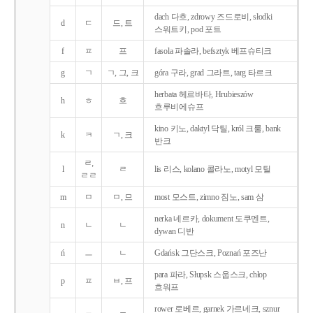
dach 다흐, zdrowy 즈드로비, słodki
d
ㄷ
드, 트
스워트키, pod 포트
f
ㅍ
프
fasola 파솔라, befsztyk 베프슈티크
g
ㄱ
ㄱ, 그, 크
góra 구라, grad 그라트, targ 타르크
herbata 헤르바타, Hrubieszów
h
ㅎ
흐
흐루비에슈프
kino 키노, daktyl 닥틸, król 크룰, bank
k
ㅋ
ㄱ, 크
반크
ㄹ,
l
ㄹ
lis 리스, kolano 콜라노, motyl 모틸
ㄹㄹ
m
ㅁ
ㅁ, 므
most 모스트, zimno 짐노, sam 삼
nerka 네르카, dokument 도쿠멘트,
n
ㄴ
ㄴ
dywan 디반
ń
ㅡ
ㄴ
Gdańsk 그단스크, Poznań 포즈난
para 파라, Słupsk 스웁스크, chłop
p
ㅍ
ㅂ, 프
흐워프
rower 로베르, garnek 가르네크, sznur