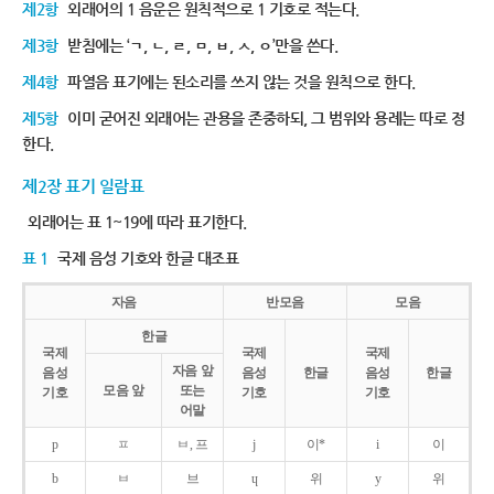
제2항
외래어의 1 음운은 원칙적으로 1 기호로 적는다.
제3항
받침에는 ‘ㄱ, ㄴ, ㄹ, ㅁ, ㅂ, ㅅ, ㅇ’만을 쓴다.
제4항
파열음 표기에는 된소리를 쓰지 않는 것을 원칙으로 한다.
제5항
이미 굳어진 외래어는 관용을 존중하되, 그 범위와 용례는 따로 정
한다.
제2장 표기 일람표
외래어는 표 1~19에 따라 표기한다.
표 1
국제 음성 기호와 한글 대조표
자음
반모음
모음
한글
국제
국제
국제
자음 앞
음성
음성
한글
음성
한글
모음 앞
또는
기호
기호
기호
어말
p
ㅍ
ㅂ, 프
j
이*
i
이
b
ㅂ
브
ɥ
위
y
위