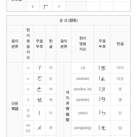
h
ㅎ
운 모 (韻母)
한
어
한어
음의
병
주음
한
음의
주음
병음
한글
분류
음
부호
글
분류
부호
자모
자
모
a
아
yai
야이
o
오
yao
(iao)
야오
e
어
you
(iou,
iu)
유
제
치
ê
에
yan
(ian)
옌
단운
류
單韻
齊
yi
이
yin(in)
인
齒
(i)
類
wu
우
yang
(iang)
양
(u)