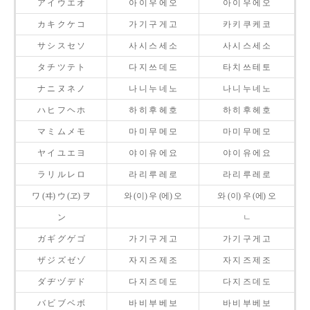
ア イ ウ エ オ
아 이 우 에 오
아 이 우 에 오
カ キ ク ケ コ
가 기 구 게 고
카 키 쿠 케 코
サ シ ス セ ソ
사 시 스 세 소
사 시 스 세 소
タ チ ツ テ ト
다 지 쓰 데 도
타 치 쓰 테 토
ナ ニ ヌ ネ ノ
나 니 누 네 노
나 니 누 네 노
ハ ヒ フ ヘ ホ
하 히 후 헤 호
하 히 후 헤 호
マ ミ ム メ モ
마 미 무 메 모
마 미 무 메 모
ヤ イ ユ エ ヨ
야 이 유 에 요
야 이 유 에 요
ラ リ ル レ ロ
라 리 루 레 로
라 리 루 레 로
ワ (ヰ) ウ (ヱ) ヲ
와 (이) 우 (에) 오
와 (이) 우 (에) 오
ン
ㄴ
ガ ギ グ ゲ ゴ
가 기 구 게 고
가 기 구 게 고
ザ ジ ズ ゼ ゾ
자 지 즈 제 조
자 지 즈 제 조
ダ ヂ ヅ デ ド
다 지 즈 데 도
다 지 즈 데 도
バ ビ ブ ベ ボ
바 비 부 베 보
바 비 부 베 보