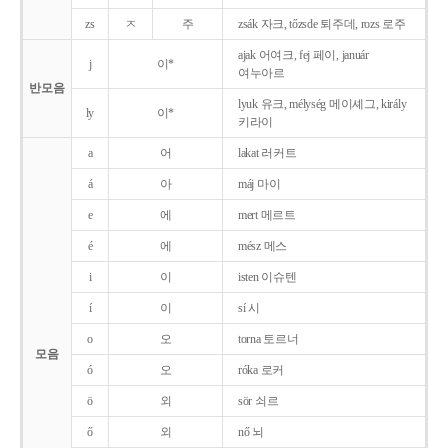
zs
ㅈ
주
zsák 자크, tőzsde 퇴주데, rozs 로주
ajak 어여크, fej 페이, január
j
이*
여누아르
반모음
lyuk 유크, mélység 메이셰그, király
ly
이*
키라이
a
어
lakat 러커트
á
아
máj 마이
e
에
mert 메르트
é
에
mész 메스
i
이
isten 이슈텐
í
이
sí 시
o
오
torna 토르너
모음
ó
오
róka 로커
ö
외
sör 쇠르
ő
외
nő 뇌