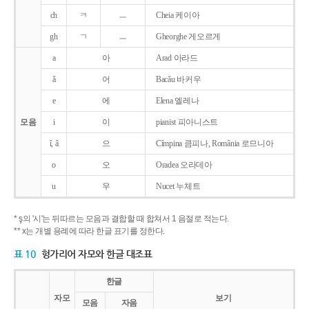
ch
ㅋ
ㅡ
Cheia 케이아
gh
ㄱ
ㅡ
Gheorghe 게오르게
a
아
Arad 아라드
ǎ
어
Bacǎu 바커우
e
에
Elena 엘레나
모음
i
이
pianist 피아니스트
î, â
으
Cîmpina 큼피나, România 로므니아
o
오
Oradea 오라데아
u
우
Nucet 누체트
* ş의 '시'는 뒤따르는 모음과 결합할 때 합쳐서 1 음절로 적는다.
** x는 개별 용례에 따라 한글 표기를 정한다.
표 10
헝가리어 자모와 한글 대조표
한글
자모
보기
모음
자음