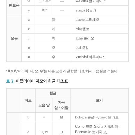
w
오ㆍ우*
―
walkirias 왈키리아스
반모음
y
이*
―
yungla 융글라
a
아
braceo 브라세오
e
에
reloj 렐로
모음
i
이
Lulio 룰리오
o
오
ocal 오칼
u
우
viudedad 비우데다드
* ll, y, ñ, w의 '이, 니, 오, 우'는 다른 모음과 결합할 때 합쳐서 1 음절로 적는다.
표 3
이탈리아어 자모와 한글 대조표
한글
자모
보기
자음
모음 앞
앞ㆍ어말
b
ㅂ
브
Bologna 볼로냐, bravo 브라보
Como 코모, Sicilia 시칠리아,
c
ㅋ, ㅊ
크
Boccaccio 보카치오,