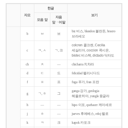
한글
자모
보기
자음
모음 앞
앞ㆍ어말
biz 비스, blandon 블란돈, braceo
b
ㅂ
브
브라세오
colcren 콜크렌, Cecilia
c
ㅋ, ㅅ
ㄱ, 크
세실리아, coccion 콕시온,
bistec 비스텍, dictado 딕타도
ch
ㅊ
―
chicharra 치차라
d
ㄷ
드
felicidad 펠리시다드
f
ㅍ
프
fuga 푸가, fran 프란
ganga 강가, geologia
g
ㄱ, ㅎ
그
헤올로히아, yungla 융글라
h
―
―
hipo 이포, quehacer 케아세르
j
ㅎ
―
jueves 후에베스, reloj 렐로
k
ㅋ
크
kapok 카포크