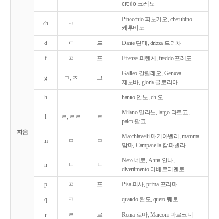
credo 크레도
Pinocchio 피노키오, cherubino
ch
ㅋ
―
케루비노
d
ㄷ
드
Dante 단테, drizza 드리차
f
ㅍ
프
Firenze 피렌체, freddo 프레도
Galileo 갈릴레오, Genova
g
ㄱ, ㅈ
그
제노바, gloria 글로리아
h
―
―
hanno 안노, oh 오
Milano 밀라노, largo 라르고,
l
ㄹ, ㄹㄹ
ㄹ
palco 팔코
자음
Macchiavelli 마키아벨리, mamma
m
ㅁ
ㅁ
맘마, Campanella 캄파넬라
Nero 네로, Anna 안나,
n
ㄴ
ㄴ
divertimento 디베르티멘토
p
ㅍ
프
Pisa 피사, prima 프리마
q
ㅋ
―
quando 콴도, queto 퀘토
r
ㄹ
르
Roma 로마, Marconi 마르코니