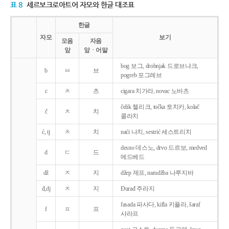
표 8
세르보크로아트어 자모와 한글 대조표
한글
자모
보기
모음
자음
앞
앞ㆍ어말
bog 보그, drobnjak 드로브냐크,
b
ㅂ
브
pogreb 포그레브
c
ㅊ
츠
cigara 치가라, novac 노바츠
čelik 첼리크, točka 토치카, kolač
č
ㅊ
치
콜라치
ć, tj
ㅊ
치
naći 나치, sestrić 세스트리치
desno 데스노, drvo 드르보, medved
d
ㄷ
드
메드베드
dž
ㅈ
지
džep 제프, narudžba 나루지바
đ,dj
ㅈ
지
Ðurađ 주라지
fasada 파사다, kifla 키플라, šaraf
f
ㅍ
프
샤라프