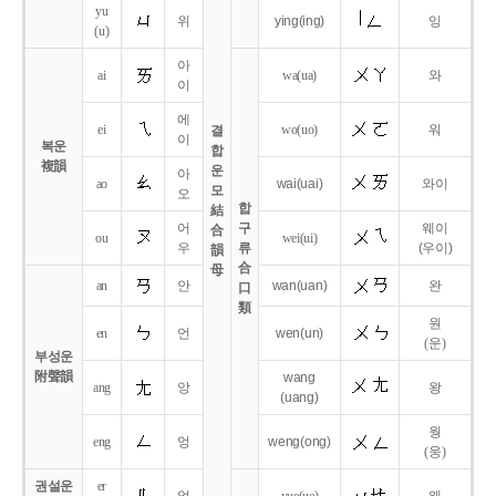
yu
위
ying
(ing)
잉
(u)
아
ai
wa
(ua)
와
이
에
ei
wo
(uo)
워
결
이
복운
합
複韻
운
아
ao
wai
(uai)
와이
모
오
합
結
어
구
웨이
合
ou
wei
(ui)
우
류
(우이)
韻
合
母
an
안
wan
(uan)
완
口
類
원
en
언
wen
(un)
(운)
부성운
附聲韻
wang
ang
앙
왕
(uang)
웡
eng
엉
weng
(ong)
(웅)
권설운
er