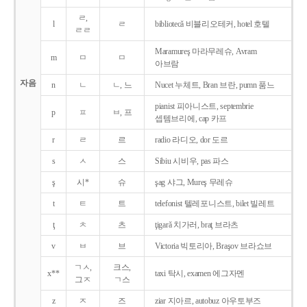
ㄹ,
l
ㄹ
bibliotecǎ 비블리오테커, hotel 호텔
ㄹㄹ
Maramureş 마라무레슈, Avram
m
ㅁ
ㅁ
아브람
자음
n
ㄴ
ㄴ, 느
Nucet 누체트, Bran 브란, pumn 품느
pianist 피아니스트, septembrie
p
ㅍ
ㅂ, 프
셉템브리에, cap 카프
r
ㄹ
르
radio 라디오, dor 도르
s
ㅅ
스
Sibiu 시비우, pas 파스
ş
시*
슈
şag 샤그, Mureş 무레슈
t
ㅌ
트
telefonist 텔레포니스트, bilet 빌레트
ţ
ㅊ
츠
ţigarǎ 치가러, braţ 브라츠
v
ㅂ
브
Victoria 빅토리아, Braşov 브라쇼브
ㄱㅅ,
크스,
x**
taxi 탁시, examen 에그자멘
그ㅈ
ㄱ스
z
ㅈ
즈
ziar 지아르, autobuz 아우토부즈