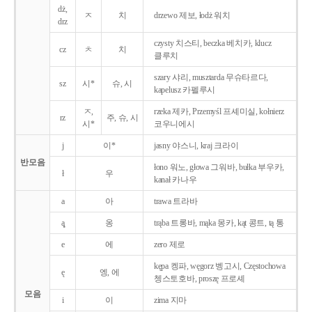
dż,
ㅈ
치
drzewo 제보, łodż 워치
drz
czysty 치스티, beczka 베치카, klucz
cz
ㅊ
치
클루치
szary 샤리, musztarda 무슈타르다,
sz
시*
슈, 시
kapelusz 카펠루시
ㅈ,
rzeka 제카, Przemyśl 프셰미실, kołnierz
rz
주, 슈, 시
시*
코우니에시
j
이*
jasny 야스니, kraj 크라이
반모음
łono 워노, głowa 그워바, bułka 부우카,
ł
우
kanał 카나우
a
아
trawa 트라바
ą̨
옹
trąba 트롱바, mąka 몽카, kąt 콩트, tą 통
e
에
zero 제로
kępa 켕파, węgorz 벵고시, Częstochowa
ę
엥, 에
쳉스토호바, proszę 프로셰
모음
i
이
zima 지마