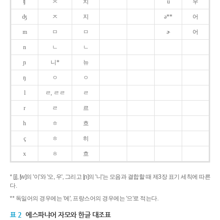
ʧ
ㅊ
치
u
우
ʤ
ㅈ
지
ə**
어
m
ㅁ
ㅁ
ɚ
어
n
ㄴ
ㄴ
ɲ
니*
뉴
ŋ
ㅇ
ㅇ
l
ㄹ, ㄹㄹ
ㄹ
r
ㄹ
르
h
ㅎ
흐
ç
ㅎ
히
x
ㅎ
흐
* [j], [w]의 '이'와 '오, 우', 그리고 [ɲ]의 '니'는 모음과 결합할 때 제3장 표기 세칙에 따른
다.
** 독일어의 경우에는 '에', 프랑스어의 경우에는 '으'로 적는다.
표 2
에스파냐어 자모와 한글 대조표