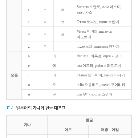
Sorrento 소렌토, asma 아스마,
s
ㅅ
스
sasso 사소
t
ㅌ
트
Torino 토리노, tranne 트란네
Vivace 비바체, manovra
v
ㅂ
브
마노브라
z
ㅊ
―
nozze 노체, mancanza 만칸차
a
아
abituro 아비투로, capra 카프라
e
에
erta 에르타, padrone 파드로네
모음
i
이
infamia 인파미아, manica 마니카
o
오
oblio 오블리오, poetica 포에티카
u
우
uva 우바, spuma 스푸마
표 4
일본어의 가나와 한글 대조표
한글
가나
어두
어중ㆍ어말