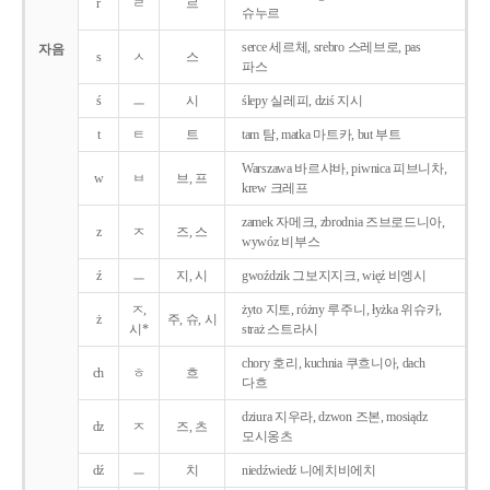
r
ㄹ
르
슈누르
serce 세르체, srebro 스레브로, pas
자음
s
ㅅ
스
파스
ś
ㅡ
시
ślepy 실레피, dziś 지시
t
ㅌ
트
tam 탐, matka 마트카, but 부트
Warszawa 바르샤바, piwnica 피브니차,
w
ㅂ
브, 프
krew 크레프
zamek 자메크, zbrodnia 즈브로드니아,
z
ㅈ
즈, 스
wywóz 비부스
ź
ㅡ
지, 시
gwoździk 그보지지크, więź 비엥시
ㅈ,
żyto 지토, różny 루주니, łyżka 위슈카,
ż
주, 슈, 시
시*
straż 스트라시
chory 호리, kuchnia 쿠흐니아, dach
ch
ㅎ
흐
다흐
dziura 지우라, dzwon 즈본, mosiądz
dz
ㅈ
즈, 츠
모시옹츠
dź
ㅡ
치
niedźwiedź 니에치비에치