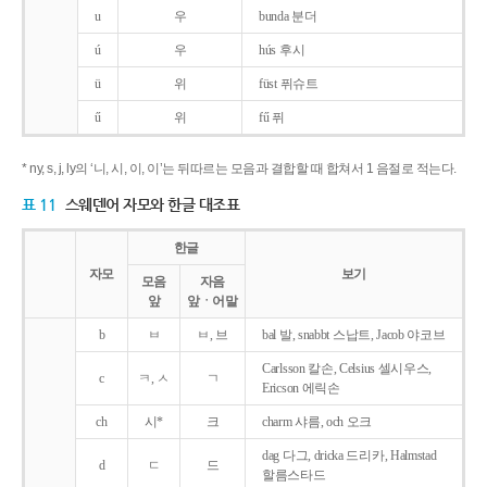
u
우
bunda 분더
ú
우
hús 후시
ü
위
füst 퓌슈트
ű
위
fű 퓌
* ny, s, j, ly의 ‘니, 시, 이, 이’는 뒤따르는 모음과 결합할 때 합쳐서 1 음절로 적는다.
표 11
스웨덴어 자모와 한글 대조표
한글
자모
보기
모음
자음
앞
앞ㆍ어말
b
ㅂ
ㅂ, 브
bal 발, snabbt 스납트, Jacob 야코브
Carlsson 칼손, Celsius 셀시우스,
c
ㅋ, ㅅ
ㄱ
Ericson 에릭손
ch
시*
크
charm 샤름, och 오크
dag 다그, dricka 드리카, Halmstad
d
ㄷ
드
할름스타드