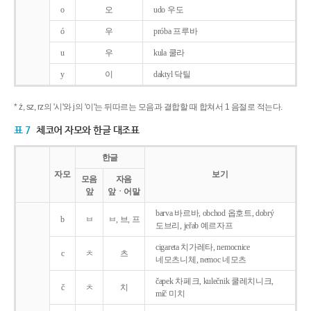
o
오
udo 우도
ó
우
próba 프루바
u
우
kula 쿨라
y
이
daktyl 닥틸
* ż, sz, rz의 '시'와 j의 '이'는 뒤따르는 모음과 결합할 때 합쳐서 1 음절로 적는다.
표 7
체코어 자모와 한글 대조표
한글
자모
보기
모음
자음
앞
앞ㆍ어말
barva 바르바, obchod 옵호트, dobrý
b
ㅂ
ㅂ, 브, 프
도브리, jeřab 예르자프
cigareta 치가레타, nemocnice
c
ㅊ
츠
네모츠니체, nemoc 네모츠
čapek 차페크, kulečnik 쿨레치니크,
č
ㅊ
치
míč 미치