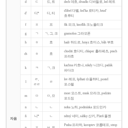
d
ㄷ
드, 트
dech 데흐, divadlo 디바들로, led 레트
d'ábel 댜벨, lod'ka 로티카, hrud'
d'
디*
디, 티
흐루티
f
ㅍ
프
fík 피크, knoflík 크노플리크
g
ㄱ
ㄱ, 그, 크
gramofon 그라모폰
h
ㅎ
흐
hadr 하드르, hmyz 흐미스, bůh 부흐
choditi 호디티, chlapec 흘라페츠, prach
ch
ㅎ
흐
프라흐
kachna 카흐나, nikdy 니크디, padák
k
ㅋ
ㄱ, 크
파다크
ㄹ,
lev 레프, šplhati 슈플하티, postel
l
ㄹ
ㄹㄹ
포스텔
most 모스트, mrak 므라크, podzim
m
ㅁ
ㅁ, 므
포드짐
n
ㄴ
ㄴ
noha 노하, podmínka 포드민카
ň
니*
ㄴ
němý 네미, sáňky 산키, Plzeň 플젠
자음
Praha 프라하, koroptev 코롭테프, strop
p
ㅍ
ㅂ, 프