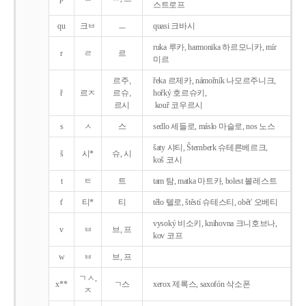
스트로프
qu
크ㅂ
ㅡ
quasi 크바시
ruka 루카, harmonika 하르모니카, mír
r
ㄹ
르
미르
르주,
řeka 르제카, námořník 나모르주니크,
ř
르ㅈ
르슈,
hořký 호르슈키,
르시
kouř 코우르시
s
ㅅ
스
sedlo 세들로, máslo 마슬로, nos 노스
šaty 샤티, Šternberk 슈테른베르크,
š
시*
슈, 시
koš 코시
t
ㅌ
트
tam 탐, matka 마트카, bolest 볼레스트
t'
티*
티
tělo 텔로, štěstí 슈테스티, obět' 오베티
vysoký 비소키, knihovna 크니호브나,
v
ㅂ
브, 프
kov 코프
w
ㅂ
브, 프
ㄱㅅ,
x**
ㄱ스
xerox 제록스, saxofón 삭소폰
ㅈ