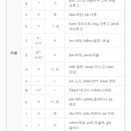
gost 고스트, dugme 두그메, krug
g
ㄱ
그
크루그
h
ㅎ
흐
hitan 히탄, šah 샤흐
korist 코리스트, krug 크루그, jastuk
k
ㅋ
ㄱ, 크
야스투크
ㄹ,
l
ㄹ
levo 레보, balkon 발콘, šal 샬
ㄹㄹ
리*,
자음
lj
ㄹ
ljeto 레토, pasulj 파술
ㄹ리*
malo 말로, mnogo 므노고, osam
m
ㅁ
ㅁ, 므
오삼
n
ㄴ
ㄴ
nos 노스, banka 반카, loman 로만
nj
니*
ㄴ
Njegoš 녜고시, svibanj 스비반
peta 페타, opština 옵슈티나, lep
p
ㅍ
ㅂ, 프
레프
r
ㄹ
르
riba 리바, torba 토르바, mir 미르
sedam 세담, posle 포슬레, glas
s
ㅅ
스
글라스