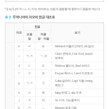
* lj, nj, š, j의 '리, 니, 시, 이'는 뒤따르는 모음과 결합할 때 합쳐서 1 음절로 적는다.
표 9
루마니아어 자모와 한글 대조표
한글
자모
보기
모음
자음
앞
앞ㆍ어말
b
ㅂ
브
bibliotecǎ 비블리오테커, alb 알브
Cîntec 큰테크, Cine 치네, facturǎ
c
ㅋ, ㅊ
ㄱ, 크
팍투러
d
ㄷ
드
Moldova 몰도바, Brad 브라드
f
ㅍ
프
Focşani 폭샤니, Cartof 카르토프
Galaţi 갈라치, Gigel 지젤, hering
g
ㄱ, ㅈ
그
헤린그
h
ㅎ
흐
haţeg 하체그, duh 두흐
j
ㅈ
지
Jiu 지우, Cluj 클루지
k
ㅋ
ㅡ
kilogram 킬로그람