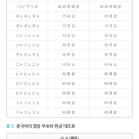
パ ピ プ ペ ポ
파 피 푸 페 포
파 피 푸 페 포
キャ キュ キョ
갸 규 교
캬 큐 쿄
ギャ ギュ ギョ
갸 규 교
갸 규 교
シャ シュ ショ
샤 슈 쇼
샤 슈 쇼
ジャ ジュ ジョ
자 주 조
자 주 조
チャ チュ チョ
자 주 조
차 추 초
ニャ ニュ ニョ
냐 뉴 뇨
냐 뉴 뇨
ヒャ ヒュ ヒョ
햐 휴 효
햐 휴 효
ビャ ビュ ビョ
뱌 뷰 뵤
뱌 뷰 뵤
ピャ ピュ ピョ
퍄 퓨 표
퍄 퓨 표
ミャ ミュ ミョ
먀 뮤 묘
먀 뮤 묘
リャ リュ リョ
랴 류 료
랴 류 료
표 5
중국어의 발음 부호와 한글 대조표
성 모 (聲母)