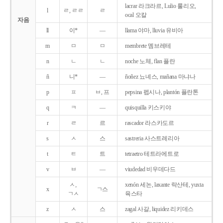
lacrar 라크라르, Lulio 룰리오,
l
ㄹ, ㄹㄹ
ㄹ
ocal 오칼
자음
ll
이*
―
llama 야마, lluvia 유비아
m
ㅁ
ㅁ
membrete 멤브레테
n
ㄴ
ㄴ
noche 노체, flan 플란
ñ
니*
―
ñoñez 뇨녜스, mañana 마냐나
p
ㅍ
ㅂ, 프
pepsina 펩시나, plantón 플란톤
q
ㅋ
―
quisquilla 키스키야
r
ㄹ
르
rascador 라스카도르
s
ㅅ
스
sastreria 사스트레리아
t
ㅌ
트
tetraetro 테트라에트로
v
ㅂ
―
viudedad 비우데다드
ㅅ,
xenón 세논, laxante 락산테, yuxta
x
ㄱ스
ㄱㅅ
육스타
z
ㅅ
스
zagal 사갈, liquidez 리키데스