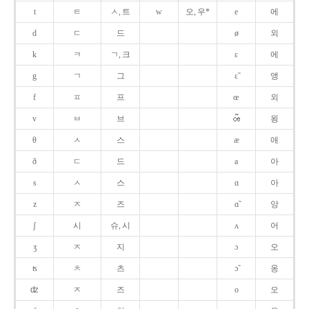
t
ㅌ
ㅅ, 트
w
오, 우*
e
에
d
ㄷ
드
ø
외
k
ㅋ
ㄱ, 크
ɛ
에
g
ㄱ
그
ɛ̃
앵
f
ㅍ
프
œ
외
v
ㅂ
브
욍
θ
ㅅ
스
æ
애
ð
ㄷ
드
a
아
s
ㅅ
스
ɑ
아
z
ㅈ
즈
ɑ̃
앙
ʃ
시
슈, 시
ʌ
어
ʒ
ㅈ
지
ɔ
오
ʦ
ㅊ
츠
ɔ̃
옹
ʣ
ㅈ
즈
o
오