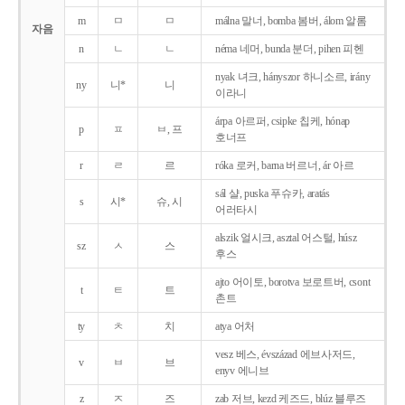
m
ㅁ
ㅁ
málna 말너, bomba 봄버, álom 알롬
자음
n
ㄴ
ㄴ
néma 네머, bunda 분더, pihen 피헨
nyak 녀크, hányszor 하니소르, irány
ny
니*
니
이라니
árpa 아르퍼, csipke 칩케, hónap
p
ㅍ
ㅂ, 프
호너프
r
ㄹ
르
róka 로커, barna 버르너, ár 아르
sál 샬, puska 푸슈카, aratás
s
시*
슈, 시
어러타시
alszik 얼시크, asztal 어스털, húsz
sz
ㅅ
스
후스
ajto 어이토, borotva 보로트버, csont
t
ㅌ
트
촌트
ty
ㅊ
치
atya 어처
vesz 베스, évszázad 에브사저드,
v
ㅂ
브
enyv 에니브
z
ㅈ
즈
zab 저브, kezd 케즈드, blúz 블루즈