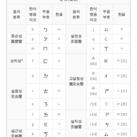
한어
한어
음의
주음
음의
주음
병음
한글
병음
한글
분류
부호
분류
부호
자모
자모
b
ㅂ
j
ㅈ
중순성
설면성
p
ㅍ
q
ㅊ
重脣聲
舌面聲
m
ㅁ
x
ㅅ
zh
순치성*
f
ㅍ
ㅈ [즈]
[zhi]
ch
d
ㄷ
ㅊ [츠]
교설첨성
[chi]
翹舌尖聲
sh
t
ㅌ
ㅅ [스]
설첨성
[shi]
舌尖聲
ㄖ
n
ㄴ
r [ri]
ㄹ [르]
l
ㄹ
z [zi]
ㅉ [쯔]
설치성
g
ㄱ
c [ci]
ㅊ [츠]
舌齒聲
설근성
k
ㅋ
s [si]
ㅆ [쓰]
舌根聲