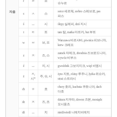
r
ㄹ
르
슈누르
serce 세르체, srebro 스레브로, pas
자음
s
ㅅ
스
파스
ś
ㅡ
시
ślepy 실레피, dziś 지시
t
ㅌ
트
tam 탐, matka 마트카, but 부트
Warszawa 바르샤바, piwnica 피브니차,
w
ㅂ
브, 프
krew 크레프
zamek 자메크, zbrodnia 즈브로드니아,
z
ㅈ
즈, 스
wywóz 비부스
ź
ㅡ
지, 시
gwoździk 그보지지크, więź 비엥시
ㅈ,
żyto 지토, różny 루주니, łyżka 위슈카,
ż
주, 슈, 시
시*
straż 스트라시
chory 호리, kuchnia 쿠흐니아, dach
ch
ㅎ
흐
다흐
dziura 지우라, dzwon 즈본, mosiądz
dz
ㅈ
즈, 츠
모시옹츠
dź
ㅡ
치
niedźwiedź 니에치비에치