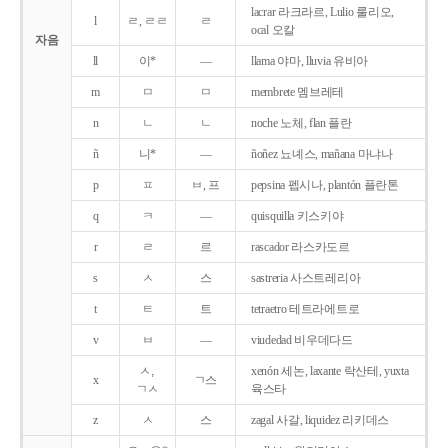
lacrar 라크라르, Lulio 룰리오,
l
ㄹ, ㄹㄹ
ㄹ
ocal 오칼
자음
ll
이*
―
llama 야마, lluvia 유비아
m
ㅁ
ㅁ
membrete 멤브레테
n
ㄴ
ㄴ
noche 노체, flan 플란
ñ
니*
―
ñoñez 뇨녜스, mañana 마냐나
p
ㅍ
ㅂ, 프
pepsina 펩시나, plantón 플란톤
q
ㅋ
―
quisquilla 키스키야
r
ㄹ
르
rascador 라스카도르
s
ㅅ
스
sastreria 사스트레리아
t
ㅌ
트
tetraetro 테트라에트로
v
ㅂ
―
viudedad 비우데다드
ㅅ,
xenón 세논, laxante 락산테, yuxta
x
ㄱ스
ㄱㅅ
육스타
z
ㅅ
스
zagal 사갈, liquidez 리키데스