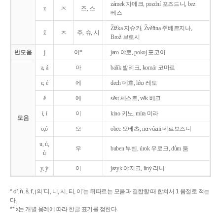
zámek 자메크, pozdní 포즈드니, bez
z
ㅈ
즈, 스
베스
Žižka 지슈카, Žvěřina 주베르지나,
ž
ㅈ
주, 슈, 시
Brož 브로시
반모음
j
이*
jaro 야로, pokoj 포코이
a, á
아
balík 발리크, komár 코마르
e, é
에
dech 데흐, léto 레토
ě
예
sěst 셰스트, věk 베크
i, í
이
kino 키노, míra 미라
모음
o,ó
오
obec 오베츠, nervózni 네르보즈니
u, ú,
우
buben 부벤, úrok 우로크, dům 둠
ů
y, ý
이
jazyk
야지크, líný 리니
* d', ň, š, t', j의 '디, 니, 시, 티, 이'는 뒤따르는 모음과 결합할 때 합쳐서 1 음절로 적는
다.
** x는 개별 용례에 따라 한글 표기를 정한다.