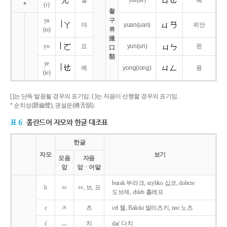
얼
yue
(ue)
웨
*
(r)
촬
ya
구
야
yuan
(uan)
위안
(ia)
류
撮
yo
요
yun
(un)
윈
口
類
ye
예
yong
(iong)
융
(ie)
[ ]는 단독 발음될 경우의 표기임. ( )는 자음이 선행할 경우의 표기임.
* 순치성(脣齒聲), 권설운(捲舌韻).
표 6
폴란드어 자모와 한글 대조표
한글
자모
보기
모음
자음
앞
앞ㆍ어말
burak 부라크, szybko 십코, dobrze
b
ㅂ
ㅂ, 브, 프
도브제, chleb 흘레프
c
ㅊ
츠
cel 첼, Balicki 발리츠키, noc 노츠
ć
ㅡ
치
dać 다치