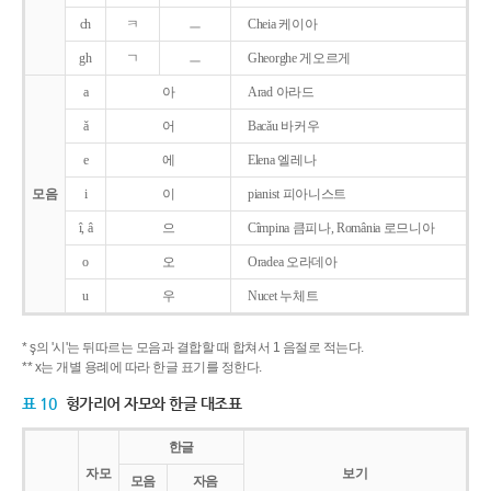
ch
ㅋ
ㅡ
Cheia 케이아
gh
ㄱ
ㅡ
Gheorghe 게오르게
a
아
Arad 아라드
ǎ
어
Bacǎu 바커우
e
에
Elena 엘레나
모음
i
이
pianist 피아니스트
î, â
으
Cîmpina 큼피나, România 로므니아
o
오
Oradea 오라데아
u
우
Nucet 누체트
* ş의 '시'는 뒤따르는 모음과 결합할 때 합쳐서 1 음절로 적는다.
** x는 개별 용례에 따라 한글 표기를 정한다.
표 10
헝가리어 자모와 한글 대조표
한글
자모
보기
모음
자음