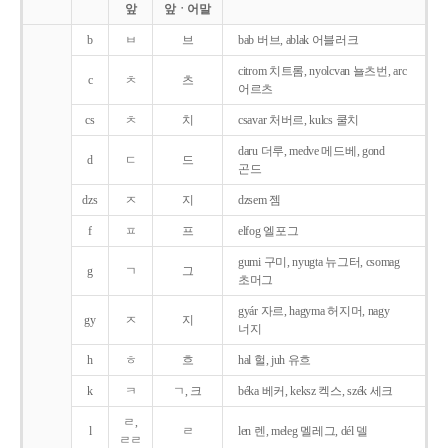
앞
앞ㆍ어말
b
ㅂ
브
bab 버브, ablak 어블러크
citrom 치트롬, nyolcvan 뇰츠번, arc
c
ㅊ
츠
어르츠
cs
ㅊ
치
csavar 처버르, kulcs 쿨치
daru 더루, medve 메드베, gond
d
ㄷ
드
곤드
dzs
ㅈ
지
dzsem 젬
f
ㅍ
프
elfog 엘포그
gumi 구미, nyugta 뉴그터, csomag
g
ㄱ
그
초머그
gyár 자르, hagyma 허지머, nagy
gy
ㅈ
지
너지
h
ㅎ
흐
hal 헐, juh 유흐
k
ㅋ
ㄱ, 크
béka 베커, keksz 켁스, szék 세크
ㄹ,
l
ㄹ
len 렌, meleg 멜레그, dél 델
ㄹㄹ