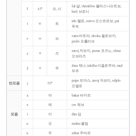
šal 샬, vlasništvo 블라스니슈트보,
š
시*
슈, 시
broš 브로시
telo 텔로, ostrvo 오스트르보, put
t
ㅌ
트
푸트
vatra 바트라, olovka 올로브카,
v
ㅂ
브
proliv 프롤리브
zavoj 자보이, pozno 포즈노, obraz
z
ㅈ
즈
오브라즈
žena 제나, izložba 이즐로주바, muž
ž
ㅈ
주
무주
pojas 포야스, zavoj 자보이, odjelo
반모음
j
이*
오델로
a
아
bakar 바카르
e
에
cev 체브
모음
i
이
dim 딤
o
오
molim 몰림
u
우
zubar 주바르