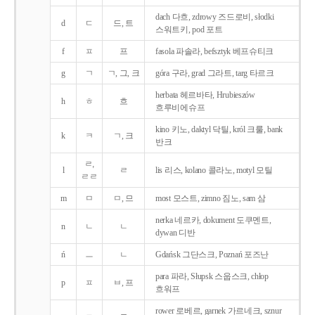
dach 다흐, zdrowy 즈드로비, słodki
d
ㄷ
드, 트
스워트키, pod 포트
f
ㅍ
프
fasola 파솔라, befsztyk 베프슈티크
g
ㄱ
ㄱ, 그, 크
góra 구라, grad 그라트, targ 타르크
herbata 헤르바타, Hrubieszów
h
ㅎ
흐
흐루비에슈프
kino 키노, daktyl 닥틸, król 크룰, bank
k
ㅋ
ㄱ, 크
반크
ㄹ,
l
ㄹ
lis 리스, kolano 콜라노, motyl 모틸
ㄹㄹ
m
ㅁ
ㅁ, 므
most 모스트, zimno 짐노, sam 삼
nerka 네르카, dokument 도쿠멘트,
n
ㄴ
ㄴ
dywan 디반
ń
ㅡ
ㄴ
Gdańsk 그단스크, Poznań 포즈난
para 파라, Słupsk 스웁스크, chłop
p
ㅍ
ㅂ, 프
흐워프
rower 로베르, garnek 가르네크, sznur