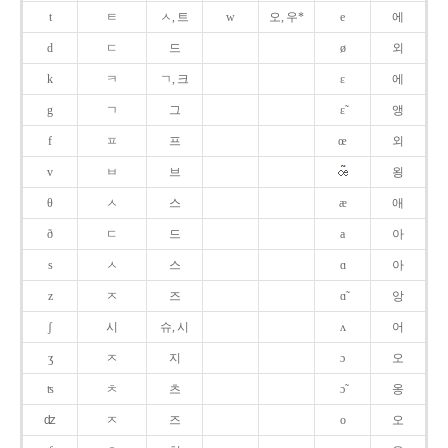
t
ㅌ
ㅅ, 트
w
오, 우*
e
에
d
ㄷ
드
ø
외
k
ㅋ
ㄱ, 크
ɛ
에
g
ㄱ
그
ɛ̃
앵
f
ㅍ
프
œ
외
v
ㅂ
브
욍
θ
ㅅ
스
æ
애
ð
ㄷ
드
a
아
s
ㅅ
스
ɑ
아
z
ㅈ
즈
ɑ̃
앙
ʃ
시
슈, 시
ʌ
어
ʒ
ㅈ
지
ɔ
오
ʦ
ㅊ
츠
ɔ̃
옹
ʣ
ㅈ
즈
o
오