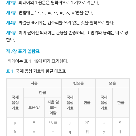
제2항
외래어의 1 음운은 원칙적으로 1 기호로 적는다.
제3항
받침에는 ‘ㄱ, ㄴ, ㄹ, ㅁ, ㅂ, ㅅ, ㅇ’만을 쓴다.
제4항
파열음 표기에는 된소리를 쓰지 않는 것을 원칙으로 한다.
제5항
이미 굳어진 외래어는 관용을 존중하되, 그 범위와 용례는 따로 정
한다.
제2장 표기 일람표
외래어는 표 1~19에 따라 표기한다.
표 1
국제 음성 기호와 한글 대조표
자음
반모음
모음
한글
국제
국제
국제
자음 앞
음성
음성
한글
음성
한글
모음 앞
또는
기호
기호
기호
어말
p
ㅍ
ㅂ, 프
j
이*
i
이
b
ㅂ
브
ɥ
위
y
위