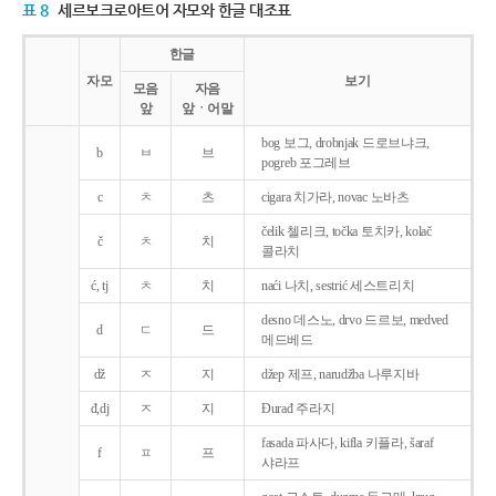
표 8
세르보크로아트어 자모와 한글 대조표
한글
자모
보기
모음
자음
앞
앞ㆍ어말
bog 보그, drobnjak 드로브냐크,
b
ㅂ
브
pogreb 포그레브
c
ㅊ
츠
cigara 치가라, novac 노바츠
čelik 첼리크, točka 토치카, kolač
č
ㅊ
치
콜라치
ć, tj
ㅊ
치
naći 나치, sestrić 세스트리치
desno 데스노, drvo 드르보, medved
d
ㄷ
드
메드베드
dž
ㅈ
지
džep 제프, narudžba 나루지바
đ,dj
ㅈ
지
Ðurađ 주라지
fasada 파사다, kifla 키플라, šaraf
f
ㅍ
프
샤라프