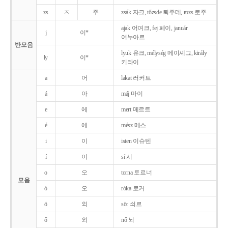
zs
ㅈ
주
zsák 자크, tőzsde 퇴주데, rozs 로주
ajak 어여크, fej 페이, január
j
이*
여누아르
반모음
lyuk 유크, mélység 메이셰그, király
ly
이*
키라이
a
어
lakat 러커트
á
아
máj 마이
e
에
mert 메르트
é
에
mész 메스
i
이
isten 이슈텐
í
이
sí 시
o
오
torna 토르너
모음
ó
오
róka 로커
ö
외
sör 쇠르
ő
외
nő 뇌