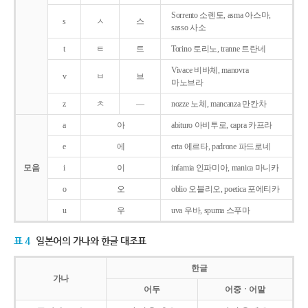
Sorrento 소렌토, asma 아스마,
s
ㅅ
스
sasso 사소
t
ㅌ
트
Torino 토리노, tranne 트란네
Vivace 비바체, manovra
v
ㅂ
브
마노브라
z
ㅊ
―
nozze 노체, mancanza 만칸차
a
아
abituro 아비투로, capra 카프라
e
에
erta 에르타, padrone 파드로네
모음
i
이
infamia 인파미아, manica 마니카
o
오
oblio 오블리오, poetica 포에티카
u
우
uva 우바, spuma 스푸마
표 4
일본어의 가나와 한글 대조표
한글
가나
어두
어중ㆍ어말