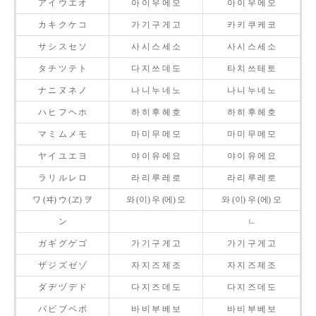
ア イ ウ エ オ
아 이 우 에 오
아 이 우 에 오
カ キ ク ケ コ
가 기 구 게 고
카 키 쿠 케 코
サ シ ス セ ソ
사 시 스 세 소
사 시 스 세 소
タ チ ツ テ ト
다 지 쓰 데 도
타 치 쓰 테 토
ナ ニ ヌ ネ ノ
나 니 누 네 노
나 니 누 네 노
ハ ヒ フ ヘ ホ
하 히 후 헤 호
하 히 후 헤 호
マ ミ ム メ モ
마 미 무 메 모
마 미 무 메 모
ヤ イ ユ エ ヨ
야 이 유 에 요
야 이 유 에 요
ラ リ ル レ ロ
라 리 루 레 로
라 리 루 레 로
ワ (ヰ) ウ (ヱ) ヲ
와 (이) 우 (에) 오
와 (이) 우 (에) 오
ン
ㄴ
ガ ギ グ ゲ ゴ
가 기 구 게 고
가 기 구 게 고
ザ ジ ズ ゼ ゾ
자 지 즈 제 조
자 지 즈 제 조
ダ ヂ ヅ デ ド
다 지 즈 데 도
다 지 즈 데 도
バ ビ ブ ベ ボ
바 비 부 베 보
바 비 부 베 보