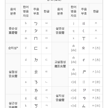
한어
한어
음의
주음
음의
주음
병음
한글
병음
한글
분류
부호
분류
부호
자모
자모
b
ㅂ
j
ㅈ
중순성
설면성
p
ㅍ
q
ㅊ
重脣聲
舌面聲
m
ㅁ
x
ㅅ
zh
순치성*
f
ㅍ
ㅈ [즈]
[zhi]
ch
d
ㄷ
ㅊ [츠]
교설첨성
[chi]
翹舌尖聲
sh
t
ㅌ
ㅅ [스]
설첨성
[shi]
舌尖聲
ㄖ
n
ㄴ
r [ri]
ㄹ [르]
l
ㄹ
z [zi]
ㅉ [쯔]
설치성
g
ㄱ
c [ci]
ㅊ [츠]
舌齒聲
설근성
k
ㅋ
s [si]
ㅆ [쓰]
舌根聲