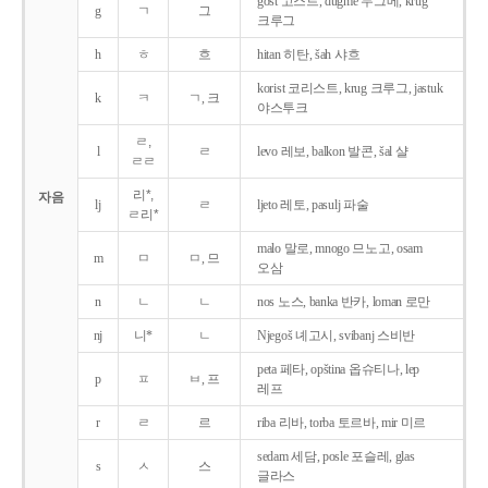
gost 고스트, dugme 두그메, krug
g
ㄱ
그
크루그
h
ㅎ
흐
hitan 히탄, šah 샤흐
korist 코리스트, krug 크루그, jastuk
k
ㅋ
ㄱ, 크
야스투크
ㄹ,
l
ㄹ
levo 레보, balkon 발콘, šal 샬
ㄹㄹ
리*,
자음
lj
ㄹ
ljeto 레토, pasulj 파술
ㄹ리*
malo 말로, mnogo 므노고, osam
m
ㅁ
ㅁ, 므
오삼
n
ㄴ
ㄴ
nos 노스, banka 반카, loman 로만
nj
니*
ㄴ
Njegoš 녜고시, svibanj 스비반
peta 페타, opština 옵슈티나, lep
p
ㅍ
ㅂ, 프
레프
r
ㄹ
르
riba 리바, torba 토르바, mir 미르
sedam 세담, posle 포슬레, glas
s
ㅅ
스
글라스