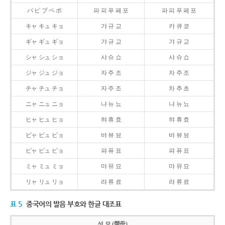
パ ピ プ ペ ポ
파 피 푸 페 포
파 피 푸 페 포
キャ キュ キョ
갸 규 교
캬 큐 쿄
ギャ ギュ ギョ
갸 규 교
갸 규 교
シャ シュ ショ
샤 슈 쇼
샤 슈 쇼
ジャ ジュ ジョ
자 주 조
자 주 조
チャ チュ チョ
자 주 조
차 추 초
ニャ ニュ ニョ
냐 뉴 뇨
냐 뉴 뇨
ヒャ ヒュ ヒョ
햐 휴 효
햐 휴 효
ビャ ビュ ビョ
뱌 뷰 뵤
뱌 뷰 뵤
ピャ ピュ ピョ
퍄 퓨 표
퍄 퓨 표
ミャ ミュ ミョ
먀 뮤 묘
먀 뮤 묘
リャ リュ リョ
랴 류 료
랴 류 료
표 5
중국어의 발음 부호와 한글 대조표
성 모 (聲母)