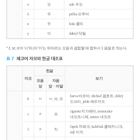
o
오
udo 우도
ó
우
próba 프루바
u
우
kula 쿨라
y
이
daktyl 닥틸
* ż, sz, rz의 '시'와 j의 '이'는 뒤따르는 모음과 결합할 때 합쳐서 1 음절로 적는다.
표 7
체코어 자모와 한글 대조표
한글
자모
보기
모음
자음
앞
앞ㆍ어말
barva 바르바, obchod 옵호트, dobrý
b
ㅂ
ㅂ, 브, 프
도브리, jeřab 예르자프
cigareta 치가레타, nemocnice
c
ㅊ
츠
네모츠니체, nemoc 네모츠
čapek 차페크, kulečnik 쿨레치니크,
č
ㅊ
치
míč 미치