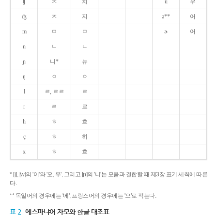
ʧ
ㅊ
치
u
우
ʤ
ㅈ
지
ə**
어
m
ㅁ
ㅁ
ɚ
어
n
ㄴ
ㄴ
ɲ
니*
뉴
ŋ
ㅇ
ㅇ
l
ㄹ, ㄹㄹ
ㄹ
r
ㄹ
르
h
ㅎ
흐
ç
ㅎ
히
x
ㅎ
흐
* [j], [w]의 '이'와 '오, 우', 그리고 [ɲ]의 '니'는 모음과 결합할 때 제3장 표기 세칙에 따른
다.
** 독일어의 경우에는 '에', 프랑스어의 경우에는 '으'로 적는다.
표 2
에스파냐어 자모와 한글 대조표