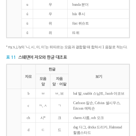
u
우
bunda 분더
ú
우
hús 후시
ü
위
füst 퓌슈트
ű
위
fű 퓌
* ny, s, j, ly의 ‘니, 시, 이, 이’는 뒤따르는 모음과 결합할 때 합쳐서 1 음절로 적는다.
표 11
스웨덴어 자모와 한글 대조표
한글
자모
보기
모음
자음
앞
앞ㆍ어말
b
ㅂ
ㅂ, 브
bal 발, snabbt 스납트, Jacob 야코브
Carlsson 칼손, Celsius 셀시우스,
c
ㅋ, ㅅ
ㄱ
Ericson 에릭손
ch
시*
크
charm 샤름, och 오크
dag 다그, dricka 드리카, Halmstad
d
ㄷ
드
할름스타드