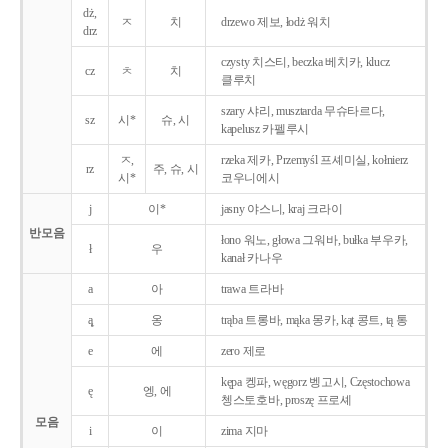
dż,
ㅈ
치
drzewo 제보, łodż 워치
drz
czysty 치스티, beczka 베치카, klucz
cz
ㅊ
치
클루치
szary 샤리, musztarda 무슈타르다,
sz
시*
슈, 시
kapelusz 카펠루시
ㅈ,
rzeka 제카, Przemyśl 프셰미실, kołnierz
rz
주, 슈, 시
시*
코우니에시
j
이*
jasny 야스니, kraj 크라이
반모음
łono 워노, głowa 그워바, bułka 부우카,
ł
우
kanał 카나우
a
아
trawa 트라바
ą̨
옹
trąba 트롱바, mąka 몽카, kąt 콩트, tą 통
e
에
zero 제로
kępa 켕파, węgorz 벵고시, Częstochowa
ę
엥, 에
쳉스토호바, proszę 프로셰
모음
i
이
zima 지마