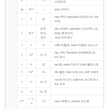
스트로프
qu
크ㅂ
ㅡ
quasi 크바시
ruka 루카, harmonika 하르모니카, mír
r
ㄹ
르
미르
르주,
řeka 르제카, námořník 나모르주니크,
ř
르ㅈ
르슈,
hořký 호르슈키,
르시
kouř 코우르시
s
ㅅ
스
sedlo 세들로, máslo 마슬로, nos 노스
šaty 샤티, Šternberk 슈테른베르크,
š
시*
슈, 시
koš 코시
t
ㅌ
트
tam 탐, matka 마트카, bolest 볼레스트
t'
티*
티
tělo 텔로, štěstí 슈테스티, obět' 오베티
vysoký 비소키, knihovna 크니호브나,
v
ㅂ
브, 프
kov 코프
w
ㅂ
브, 프
ㄱㅅ,
x**
ㄱ스
xerox 제록스, saxofón 삭소폰
ㅈ