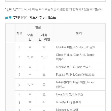
* lj, nj, š, j의 '리, 니, 시, 이'는 뒤따르는 모음과 결합할 때 합쳐서 1 음절로 적는다.
표 9
루마니아어 자모와 한글 대조표
한글
자모
보기
모음
자음
앞
앞ㆍ어말
b
ㅂ
브
bibliotecǎ 비블리오테커, alb 알브
Cîntec 큰테크, Cine 치네, facturǎ
c
ㅋ, ㅊ
ㄱ, 크
팍투러
d
ㄷ
드
Moldova 몰도바, Brad 브라드
f
ㅍ
프
Focşani 폭샤니, Cartof 카르토프
Galaţi 갈라치, Gigel 지젤, hering
g
ㄱ, ㅈ
그
헤린그
h
ㅎ
흐
haţeg 하체그, duh 두흐
j
ㅈ
지
Jiu 지우, Cluj 클루지
k
ㅋ
ㅡ
kilogram 킬로그람