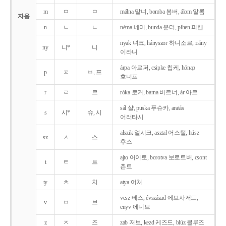
m
ㅁ
ㅁ
málna 말너, bomba 봄버, álom 알롬
자음
n
ㄴ
ㄴ
néma 네머, bunda 분더, pihen 피헨
nyak 녀크, hányszor 하니소르, irány
ny
니*
니
이라니
árpa 아르퍼, csipke 칩케, hónap
p
ㅍ
ㅂ, 프
호너프
r
ㄹ
르
róka 로커, barna 버르너, ár 아르
sál 샬, puska 푸슈카, aratás
s
시*
슈, 시
어러타시
alszik 얼시크, asztal 어스털, húsz
sz
ㅅ
스
후스
ajto 어이토, borotva 보로트버, csont
t
ㅌ
트
촌트
ty
ㅊ
치
atya 어처
vesz 베스, évszázad 에브사저드,
v
ㅂ
브
enyv 에니브
z
ㅈ
즈
zab 저브, kezd 케즈드, blúz 블루즈