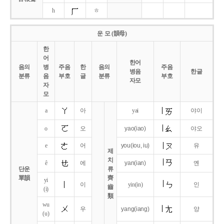
h
ㅎ
운 모 (韻母)
한
어
한어
음의
병
주음
한
음의
주음
병음
한글
분류
음
부호
글
분류
부호
자모
자
모
a
아
yai
야이
o
오
yao
(iao)
야오
e
어
you
(iou,
iu)
유
제
치
ê
에
yan
(ian)
옌
단운
류
單韻
齊
yi
이
yin(in)
인
齒
(i)
類
wu
우
yang
(iang)
양
(u)