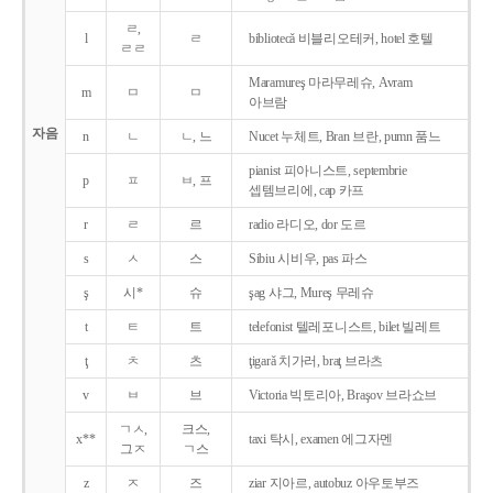
ㄹ,
l
ㄹ
bibliotecǎ 비블리오테커, hotel 호텔
ㄹㄹ
Maramureş 마라무레슈, Avram
m
ㅁ
ㅁ
아브람
자음
n
ㄴ
ㄴ, 느
Nucet 누체트, Bran 브란, pumn 품느
pianist 피아니스트, septembrie
p
ㅍ
ㅂ, 프
셉템브리에, cap 카프
r
ㄹ
르
radio 라디오, dor 도르
s
ㅅ
스
Sibiu 시비우, pas 파스
ş
시*
슈
şag 샤그, Mureş 무레슈
t
ㅌ
트
telefonist 텔레포니스트, bilet 빌레트
ţ
ㅊ
츠
ţigarǎ 치가러, braţ 브라츠
v
ㅂ
브
Victoria 빅토리아, Braşov 브라쇼브
ㄱㅅ,
크스,
x**
taxi 탁시, examen 에그자멘
그ㅈ
ㄱ스
z
ㅈ
즈
ziar 지아르, autobuz 아우토부즈