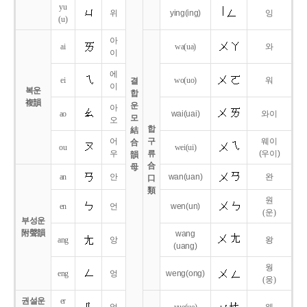
yu
위
ying
(ing)
잉
(u)
아
ai
wa
(ua)
와
이
에
ei
wo
(uo)
워
결
이
복운
합
複韻
운
아
ao
wai
(uai)
와이
모
오
합
結
어
구
웨이
合
ou
wei
(ui)
우
류
(우이)
韻
合
母
an
안
wan
(uan)
완
口
類
원
en
언
wen
(un)
(운)
부성운
附聲韻
wang
ang
앙
왕
(uang)
웡
eng
엉
weng
(ong)
(웅)
권설운
er