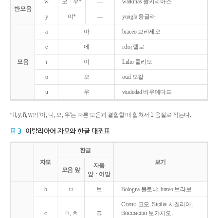
w
오ㆍ우*
―
walkirias 왈키리아스
반모음
y
이*
―
yungla 융글라
a
아
braceo 브라세오
e
에
reloj 렐로
모음
i
이
Lulio 룰리오
o
오
ocal 오칼
u
우
viudedad 비우데다드
* ll, y, ñ, w의 '이, 니, 오, 우'는 다른 모음과 결합할 때 합쳐서 1 음절로 적는다.
표 3
이탈리아어 자모와 한글 대조표
한글
자모
보기
자음
모음 앞
앞ㆍ어말
b
ㅂ
브
Bologna 볼로냐, bravo 브라보
Como 코모, Sicilia 시칠리아,
c
ㅋ, ㅊ
크
Boccaccio 보카치오,