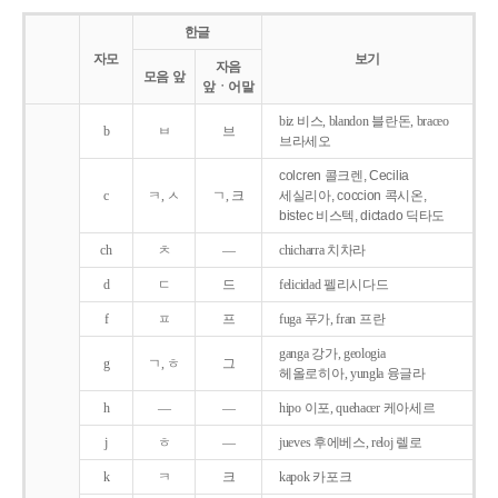
한글
자모
보기
자음
모음 앞
앞ㆍ어말
biz 비스, blandon 블란돈, braceo
b
ㅂ
브
브라세오
colcren 콜크렌, Cecilia
c
ㅋ, ㅅ
ㄱ, 크
세실리아, coccion 콕시온,
bistec 비스텍, dictado 딕타도
ch
ㅊ
―
chicharra 치차라
d
ㄷ
드
felicidad 펠리시다드
f
ㅍ
프
fuga 푸가, fran 프란
ganga 강가, geologia
g
ㄱ, ㅎ
그
헤올로히아, yungla 융글라
h
―
―
hipo 이포, quehacer 케아세르
j
ㅎ
―
jueves 후에베스, reloj 렐로
k
ㅋ
크
kapok 카포크