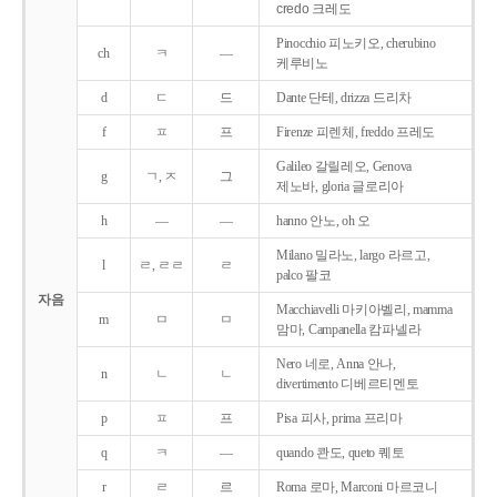
credo 크레도
Pinocchio 피노키오, cherubino
ch
ㅋ
―
케루비노
d
ㄷ
드
Dante 단테, drizza 드리차
f
ㅍ
프
Firenze 피렌체, freddo 프레도
Galileo 갈릴레오, Genova
g
ㄱ, ㅈ
그
제노바, gloria 글로리아
h
―
―
hanno 안노, oh 오
Milano 밀라노, largo 라르고,
l
ㄹ, ㄹㄹ
ㄹ
palco 팔코
자음
Macchiavelli 마키아벨리, mamma
m
ㅁ
ㅁ
맘마, Campanella 캄파넬라
Nero 네로, Anna 안나,
n
ㄴ
ㄴ
divertimento 디베르티멘토
p
ㅍ
프
Pisa 피사, prima 프리마
q
ㅋ
―
quando 콴도, queto 퀘토
r
ㄹ
르
Roma 로마, Marconi 마르코니