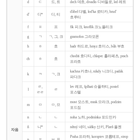
d
ㄷ
드, 트
dech 데흐, divadlo 디바들로, led 레트
d'ábel 댜벨, lod'ka 로티카, hrud'
d'
디*
디, 티
흐루티
f
ㅍ
프
fík 피크, knoflík 크노플리크
g
ㄱ
ㄱ, 그, 크
gramofon 그라모폰
h
ㅎ
흐
hadr 하드르, hmyz 흐미스, bůh 부흐
choditi 호디티, chlapec 흘라페츠, prach
ch
ㅎ
흐
프라흐
kachna 카흐나, nikdy 니크디, padák
k
ㅋ
ㄱ, 크
파다크
ㄹ,
lev 레프, šplhati 슈플하티, postel
l
ㄹ
ㄹㄹ
포스텔
most 모스트, mrak 므라크, podzim
m
ㅁ
ㅁ, 므
포드짐
n
ㄴ
ㄴ
noha 노하, podmínka 포드민카
ň
니*
ㄴ
němý 네미, sáňky 산키, Plzeň 플젠
자음
Praha 프라하, koroptev 코롭테프, strop
p
ㅍ
ㅂ, 프