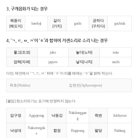
3. 구개음화가 되는 경우
해돋이
같이
굳히다
haedoji
gachi
guchida
[해도지]
[가치]
[구치다]
4. ‘ㄱ, ㄷ, ㅂ, ㅈ’이 ‘ㅎ’과 합하여 거센소리로 소리 나는 경우
좋고[조코]
joko
놓다[노타]
nota
잡혀[자펴]
japyeo
낳지[나치]
nachi
다만, 체언에서 ‘ㄱ, ㄷ, ㅂ’ 뒤에 ‘ㅎ’이 따를 때에는 ‘ㅎ’을 밝혀 적는다.
묵호(Mukho)
집현전(Jiphyeonjeon)
[붙임] 된소리되기는 표기에 반영하지 않는다.
Nakdonggan
압구정
Apgujeong
낙동강
죽변
Jukbyeon
g
Nakseongda
낙성대
합정
Hapjeong
팔당
Paldang
e