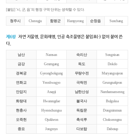
[붙임] ‘시, 군, 읍’의 행정 구역 단위는 생략할 수 있다.
청주시
Cheongju
함평군
Hampyeong
순창읍
Sunchang
제6항
자연 지물명, 문화재명, 인공 축조물명은 붙임표(-) 없이 붙여 쓴
다.
남산
Namsan
속리산
Songnisan
금강
Geumgang
독도
Dokdo
경복궁
Gyeongbokgung
무량수전
Muryangsujeon
연화교
Yeonhwagyo
극락전
Geungnakjeon
안압지
Anapji
남한산성
Namhansanseong
화랑대
Hwarangdae
불국사
Bulguksa
현충사
Hyeonchungsa
독립문
Dongnimmun
오죽헌
Ojukheon
촉석루
Chokseongnu
종묘
Jongmyo
다보탑
Dabotap