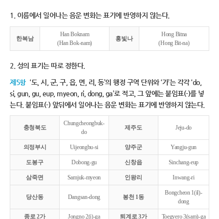
1. 이름에서 일어나는 음운 변화는 표기에 반영하지 않는다.
Han Boknam
Hong Bitna
한복남
홍빛나
(Han Bok-nam)
(Hong Bit-na)
2. 성의 표기는 따로 정한다.
제5항
‘도, 시, 군, 구, 읍, 면, 리, 동’의 행정 구역 단위와 ‘가’는 각각 ‘do,
si, gun, gu, eup, myeon, ri, dong, ga’로 적고, 그 앞에는 붙임표(-)를 넣
는다. 붙임표(-) 앞뒤에서 일어나는 음운 변화는 표기에 반영하지 않는다.
Chungcheongbuk-
충청북도
제주도
Jeju-do
do
의정부시
Uijeongbu-si
양주군
Yangju-gun
도봉구
Dobong-gu
신창읍
Sinchang-eup
삼죽면
Samjuk-myeon
인왕리
Inwang-ri
Bongcheon 1(il)-
당산동
Dangsan-dong
봉천 1동
dong
종로 2가
Jongno 2(i)-ga
퇴계로 3가
Toegyero 3(sam)-ga