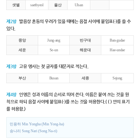
샛별
saetbyeol
울산
Ulsan
제2항
발음상 혼동의 우려가 있을 때에는 음절 사이에 붙임표(-)를 쓸 수
있다.
중앙
Jung-ang
반구대
Ban-gudae
세운
Se-un
해운대
Hae-undae
제3항
고유 명사는 첫 글자를 대문자로 적는다.
부산
Busan
세종
Sejong
제4항
인명은 성과 이름의 순서로 띄어 쓴다. 이름은 붙여 쓰는 것을 원
칙으로 하되 음절 사이에 붙임표(-)를 쓰는 것을 허용한다.( ( ) 안의 표기
를 허용함.)
민용하 Min Yongha (Min Yong-ha)
송나리 Song Nari (Song Na-ri)