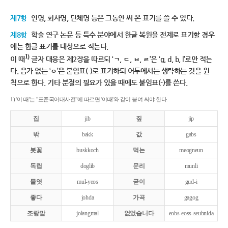
제7항
인명, 회사명, 단체명 등은 그동안 써 온 표기를 쓸 수 있다.
제8항
학술 연구 논문 등 특수 분야에서 한글 복원을 전제로 표기할 경우
에는 한글 표기를 대상으로 적는다.
1)
이 때
글자 대응은 제2장을 따르되 ‘ㄱ, ㄷ, ㅂ, ㄹ’은 ‘g, d, b, l’로만 적는
다. 음가 없는 ‘ㅇ’은 붙임표(-)로 표기하되 어두에서는 생략하는 것을 원
칙으로 한다. 기타 분절의 필요가 있을 때에도 붙임표(-)를 쓴다.
1) '이 때'는 "표준국어대사전"에 따르면 '이때'와 같이 붙여 써야 한다.
집
jib
짚
jip
밖
bakk
값
gabs
붓꽃
buskkoch
먹는
meogneun
독립
doglib
문리
munli
물엿
mul-yeos
굳이
gud-i
좋다
johda
가곡
gagog
조랑말
jolangmal
없었습니다
eobs-eoss-seubnida