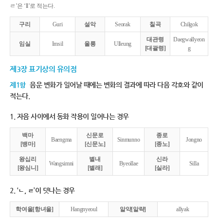
ㄹ’은 ‘ll’로 적는다.
구리
Guri
설악
Seorak
칠곡
Chilgok
대관령
Daegwallyeon
임실
Imsil
울릉
Ulleung
[대괄령]
g
제3장 표기상의 유의점
제1항
음운 변화가 일어날 때에는 변화의 결과에 따라 다음 각호와 같이
적는다.
1. 자음 사이에서 동화 작용이 일어나는 경우
백마
신문로
종로
Baengma
Sinmunno
Jongno
[뱅마]
[신문노]
[종노]
왕십리
별내
신라
Wangsimni
Byeollae
Silla
[왕심니]
[별래]
[실라]
2. ‘ㄴ, ㄹ’이 덧나는 경우
학여울[항녀울]
Hangnyeoul
알약[알략]
allyak