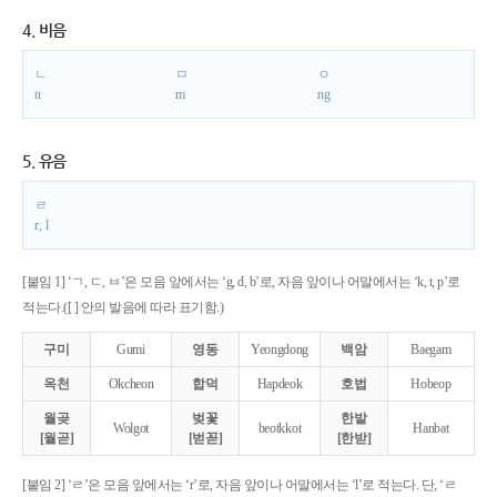
4. 비음
ㄴ
ㅁ
ㅇ
n
m
ng
5. 유음
ㄹ
r, l
[붙임 1] ‘ㄱ, ㄷ, ㅂ’은 모음 앞에서는 ‘g, d, b’로, 자음 앞이나 어말에서는 ‘k, t, p’로
적는다.([ ] 안의 발음에 따라 표기함.)
구미
Gumi
영동
Yeongdong
백암
Baegam
옥천
Okcheon
합덕
Hapdeok
호법
Hobeop
월곶
벚꽃
한밭
Wolgot
beotkkot
Hanbat
[월곧]
[벋꼳]
[한받]
[붙임 2] ‘ㄹ’은 모음 앞에서는 ‘r’로, 자음 앞이나 어말에서는 ‘l’로 적는다. 단, ‘ㄹ