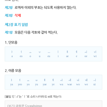
제2항
로마자 이외의 부호는 되도록 사용하지 않는다.
제3항
삭제
제2장 표기 일람
제1항
모음은 다음 각호와 같이 적는다.
1. 단모음
ㅏ
ㅓ
ㅗ
ㅜ
ㅡ
ㅣ
ㅐ
ㅔ
ㅚ
ㅟ
a
eo
o
u
eu
i
ae
e
oe
wi
2. 이중 모음
ㅑ
ㅕ
ㅛ
ㅠ
ㅒ
ㅖ
ㅘ
ㅙ
ㅝ
ㅞ
ㅢ
ya
yeo
yo
yu
yae
ye
wa
wae
wo
we
ui
[붙임 1] ‘ㅢ’는 ‘ㅣ’로 소리 나더라도 ui로 적는다.
(보기) 광희문 Gwanghuimun