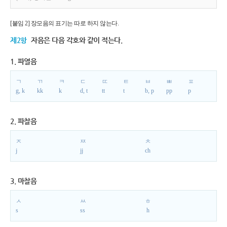
[붙임 2] 장모음의 표기는 따로 하지 않는다.
제2항
자음은 다음 각호와 같이 적는다.
1. 파열음
ㄱ
ㄲ
ㅋ
ㄷ
ㄸ
ㅌ
ㅂ
ㅃ
ㅍ
g, k
kk
k
d, t
tt
t
b, p
pp
p
2. 파찰음
ㅈ
ㅉ
ㅊ
j
jj
ch
3. 마찰음
ㅅ
ㅆ
ㅎ
s
ss
h