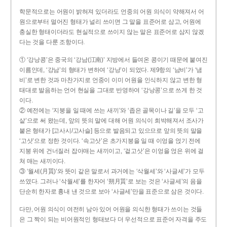
학문적으로는 어원이 밝혀져 있더라도 언중의 어원 의식이 약해져서 어
원으로부터 멀어진 형태가 널리 쓰이면 그 말을 표준어로 삼고, 어원에
충실한 형태이더라도 현실적으로 쓰이지 않는 말은 표준어로 삼지 않겠
다는 것을 다룬 조항이다.
① ‘강낭콩’은 중국의 ‘강남(江南)’ 지방에서 들여온 콩이기 때문에 붙여진
이름인데, ‘강남’의 형태가 변하여 ‘강낭’이 되었다. 제9항의 ‘남비’가 ‘냄
비’로 변한 것과 마찬가지로 언중이 이미 어원을 인식하지 않고 변한 형
태대로 발음하는 언어 현실을 그대로 반영하여 ‘강낭콩’으로 쓰게 한 것
이다.
② 예전에는 ‘지붕을 일 때에 쓰는 새끼’와 ‘좁은 골목이나 길’을 모두 ‘고
샅’으로 써 왔는데, 앞의 뜻의 말에 대해 어원 의식이 희박해져서 조사가
붙은 형태가 [고사시/고사슬] 등으로 발음되고 있으므로 앞의 뜻의 말을
‘고삿’으로 정한 것이다. ‘속고삿’은 초가지붕을 일 때 이엉을 얹기 전에
지붕 위에 건너질러 잡아매는 새끼이고, ‘겉고삿’은 이엉을 얹은 위에 걸
쳐 매는 새끼이다.
③ ‘월세(月貰)’와 뜻이 같은 말로서 과거에는 ‘삭월세’와 ‘사글세’가 모두
쓰였다. 그러나 ‘삭월세’를 한자어 ‘朔月貰’로 보는 것은 ‘사글세’의 음을
단순히 한자로 흉내 낸 것으로 보아 ‘사글세’만을 표준으로 삼은 것이다.
다만, 어원 의식이 여전히 남아 있어 어원을 의식한 형태가 쓰이는 것들
은 그 짝이 되는 비어원적인 형태보다 더 우선적으로 표준어 자격을 주도