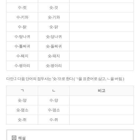
수-컷
숫-것
수-키와
숫-기와
수-탉
숫-닭
수-탕나귀
숫-당나귀
수-톨쩌귀
숫-돌쩌귀
수-퇘지
숫-돼지
수-평아리
숫-병아리
다만 2. 다음 단어의 접두사는 '숫-'으로 한다.(ㄱ을 표준어로 삼고, ㄴ을 버림.)
ㄱ
ㄴ
비고
숫-양
수-양
숫-염소
수-염소
숫-쥐
수-쥐
해설