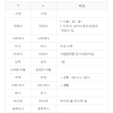
ㄱ
ㄴ
비고
-구려
-구료
1. 서울~, 알~, 찰~.
깍쟁이
깍정이
2. 도토리, 상수리 등의 받침은
‘깍정이’임.
나무라다
나무래다
미수
미시
미숫-가루.
바라다
바래다
‘바램[所望]’은 비표준어임.
상추
상치
~쌈.
시러베-아들
실업의-아들
주책
주착
←主着. ~망나니, ~없다.
지루-하다
지리-하다
←支離.
튀기
트기
허드레
허드래
허드렛-물, 허드렛-일.
호루라기
호루루기