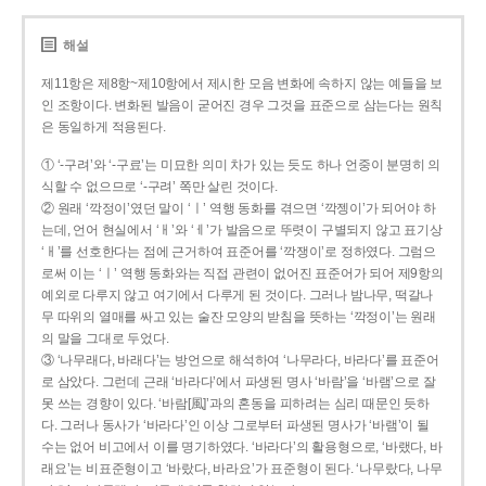
해설
제11항은 제8항~제10항에서 제시한 모음 변화에 속하지 않는 예들을 보
인 조항이다. 변화된 발음이 굳어진 경우 그것을 표준으로 삼는다는 원칙
은 동일하게 적용된다.
① ‘-구려’와 ‘-구료’는 미묘한 의미 차가 있는 듯도 하나 언중이 분명히 의
식할 수 없으므로 ‘-구려’ 쪽만 살린 것이다.
② 원래 ‘깍정이’였던 말이 ‘ㅣ’ 역행 동화를 겪으면 ‘깍젱이’가 되어야 하
는데, 언어 현실에서 ‘ㅐ’와 ‘ㅔ’가 발음으로 뚜렷이 구별되지 않고 표기상
‘ㅐ’를 선호한다는 점에 근거하여 표준어를 ‘깍쟁이’로 정하였다. 그럼으
로써 이는 ‘ㅣ’ 역행 동화와는 직접 관련이 없어진 표준어가 되어 제9항의
예외로 다루지 않고 여기에서 다루게 된 것이다. 그러나 밤나무, 떡갈나
무 따위의 열매를 싸고 있는 술잔 모양의 받침을 뜻하는 ‘깍정이’는 원래
의 말을 그대로 두었다.
③ ‘나무래다, 바래다’는 방언으로 해석하여 ‘나무라다, 바라다’를 표준어
로 삼았다. 그런데 근래 ‘바라다’에서 파생된 명사 ‘바람’을 ‘바램’으로 잘
못 쓰는 경향이 있다. ‘바람[風]’과의 혼동을 피하려는 심리 때문인 듯하
다. 그러나 동사가 ‘바라다’인 이상 그로부터 파생된 명사가 ‘바램’이 될
수는 없어 비고에서 이를 명기하였다. ‘바라다’의 활용형으로, ‘바랬다, 바
래요’는 비표준형이고 ‘바랐다, 바라요’가 표준형이 된다. ‘나무랐다, 나무