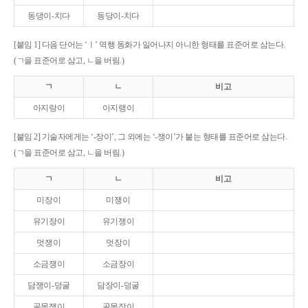
동댕이-치다
동당이-치다
[붙임 1] 다음 단어는 ‘ㅣ’ 역행 동화가 일어나지 아니한 형태를 표준어로 삼는다.
(ㄱ을 표준어로 삼고, ㄴ을 버림.)
ㄱ
ㄴ
비고
아지랑이
아지랭이
[붙임 2] 기술자에게는 ‘-장이’, 그 외에는 ‘-쟁이’가 붙는 형태를 표준어로 삼는다.
(ㄱ을 표준어로 삼고, ㄴ을 버림.)
ㄱ
ㄴ
비고
미장이
미쟁이
유기장이
유기쟁이
멋쟁이
멋장이
소금쟁이
소금장이
담쟁이-덩굴
담장이-덩굴
골목쟁이
골목장이