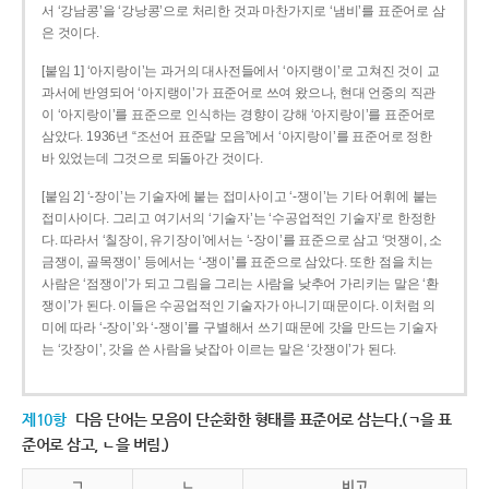
서 ‘강남콩’을 ‘강낭콩’으로 처리한 것과 마찬가지로 ‘냄비’를 표준어로 삼
은 것이다.
[붙임 1] ‘아지랑이’는 과거의 대사전들에서 ‘아지랭이’로 고쳐진 것이 교
과서에 반영되어 ‘아지랭이’가 표준어로 쓰여 왔으나, 현대 언중의 직관
이 ‘아지랑이’를 표준으로 인식하는 경향이 강해 ‘아지랑이’를 표준어로
삼았다. 1936년 “조선어 표준말 모음”에서 ‘아지랑이’를 표준어로 정한
바 있었는데 그것으로 되돌아간 것이다.
[붙임 2] ‘-장이’는 기술자에 붙는 접미사이고 ‘-쟁이’는 기타 어휘에 붙는
접미사이다. 그리고 여기서의 ‘기술자’는 ‘수공업적인 기술자’로 한정한
다. 따라서 ‘칠장이, 유기장이’에서는 ‘-장이’를 표준으로 삼고 ‘멋쟁이, 소
금쟁이, 골목쟁이’ 등에서는 ‘-쟁이’를 표준으로 삼았다. 또한 점을 치는
사람은 ‘점쟁이’가 되고 그림을 그리는 사람을 낮추어 가리키는 말은 ‘환
쟁이’가 된다. 이들은 수공업적인 기술자가 아니기 때문이다. 이처럼 의
미에 따라 ‘-장이’와 ‘-쟁이’를 구별해서 쓰기 때문에 갓을 만드는 기술자
는 ‘갓장이’, 갓을 쓴 사람을 낮잡아 이르는 말은 ‘갓쟁이’가 된다.
제10항
다음 단어는 모음이 단순화한 형태를 표준어로 삼는다.(ㄱ을 표
준어로 삼고, ㄴ을 버림.)
ㄱ
ㄴ
비고