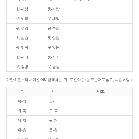
윗-사랑
웃-사랑
윗-세장
웃-세장
윗-수염
웃-수염
윗-입술
웃-입술
윗-잇몸
웃-잇몸
윗-자리
웃-자리
윗-중방
웃-중방
다만 1. 된소리나 거센소리 앞에서는 ‘위-’로 한다.(ㄱ을 표준어로 삼고, ㄴ을 버림.)
ㄱ
ㄴ
비고
위-짝
웃-짝
위-쪽
웃-쪽
위-채
웃-채
위-층
웃-층