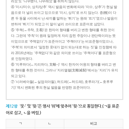
라요’도 ‘나무랬다, 나무래요’를 취하지 않는다.
④ ‘미시/미수, 상치/상추’ 역시 발음의 변화에 따라 ‘미수, 상추’가 현실 발
음으로 더 널리 쓰이고 있으므로 ‘미시, 상치’로 쓰지 않는다. 종(種)이 다
른 두 동물 사이에서 난 새끼를 말하는 ‘튀기’는 원래 ‘트기’였으나 발음이
변하여 ‘튀기’가 되었고 이 말이 널리 쓰이므로 표준어로 삼았다.
⑤ ‘주책(←주착, 主着)’은 한자어 형태를 버리고 변한 형태를 취한 것이
다. 그런데 ‘주착’이 원래 일정하게 자리 잡힌 주장이나 판단력이라는 뜻
이었으므로 ‘주책없다’가 표준어이고 ‘주책이다’는 비표준형이었으나,
‘주책’의 의미로서 ‘일정한 줏대가 없이 되는대로 하는 짓’을 인정함에 따
라 2016년에는 ‘주책없다’와 같은 의미로 쓰이는 ‘주책이다’를 표준형으
로 인정하였다.
⑥ ‘지루하다(←지리하다, 支離--)’ 역시 한자어 어원의 형태를 버리고 변
한 형태를 취한 것이다. 그러나 ‘지리멸렬(支離滅裂)’에서는 ‘지리’가 유지
되고 있다.
⑦ ‘시러베아들(←실업의아들), 허드레(←허드래), 호루라기(←호루루
기)’ 역시 변화된 후의 현실 발음을 반영한 표준어이다.
제12항
‘웃-’ 및 ‘윗-’은 명사 ‘위’에 맞추어 ‘윗-’으로 통일한다.(ㄱ을 표준
어로 삼고, ㄴ을 버림.)
ㄱ
ㄴ
비고