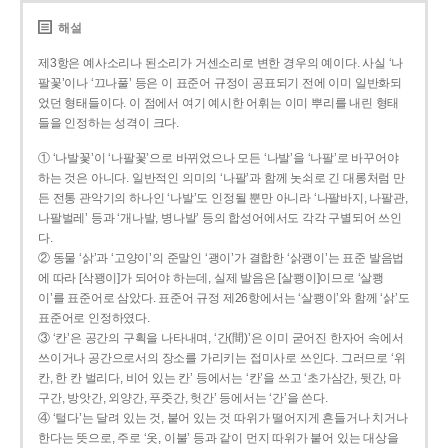
해설
제3항은 예사소리나 된소리가 거센소리로 변한 경우의 예이다. 사실 ‘나
팔꽃’이나 ‘끄나풀’ 등은 이 표준어 규정이 공표되기 전에 이미 일반화되
었던 형태들이다. 이 점에서 여기 예시한 어휘는 이미 뿌리를 내린 형태
들을 인정하는 성격이 크다.
① ‘나발꽃’이 ‘나팔꽃’으로 바뀌었으나 모든 ‘나발’을 ‘나팔’로 바꾸어야
하는 것은 아니다. 일반적인 의미의 ‘나팔’과 함께 놋쇠로 긴 대롱처럼 만
든 전통 관악기의 하나인 ‘나발’도 인정될 뿐만 아니라 ‘나팔바지, 나팔관,
나팔벌레’ 등과 ‘개나발, 병나발’ 등의 합성어에서도 각각 구별되어 쓰인
다.
② 동물 ‘삵’과 ‘고양이’의 준말인 ‘괭이’가 결합한 ‘삵괭이’는 표준 발음법
에 따라 [삭꽹이]가 되어야 하는데, 실제 발음은 [살쾡이]이므로 ‘살쾡
이’를 표준어로 삼았다. 표준어 규정 제26항에서는 ‘살쾡이’와 함께 ‘삵’도
표준어로 인정하였다.
③ ‘칸’은 공간의 구획을 나타내며, ‘간(間)’은 이미 굳어진 한자어 속에서
쓰이거나 공간으로서의 장소를 가리키는 접미사로 쓰인다. 그러므로 ‘위
칸, 한 칸 벌리다, 비어 있는 칸’ 등에서는 ‘칸’을 쓰고 ‘초가삼간, 뒷간, 마
구간, 방앗간, 외양간, 푸줏간, 헛간’ 등에서는 ‘간’을 쓴다.
④ ‘털다’는 달려 있는 것, 붙어 있는 것 따위가 떨어지게 흔들거나 치거나
한다는 뜻으로, 주로 ‘옷, 이불’ 등과 같이 먼지 따위가 붙어 있는 대상을