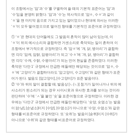
이 조항에서는 ‘암’과 ‘수’를 구별하여 쓸 때의 기본적 표준어는 ‘암’과
‘수’임을 분명히 밝혔다. ‘암’과 ‘수’는 역사적으로 ‘암ㅎ, 수ㅎ’과 같이
‘ㅎ’을 맨 마지막 음으로 가지고 있는 말이었으나 현대에 와서는 이러한
‘ㅎ’이 모두 떨어졌으므로 떨어진 형태를 기본적인 표준어로 규정하였다.
① ‘ㅎ’은 현대의 단어들에도 그 발음의 흔적이 많이 남아 있는데, 이
‘ㅎ’이 뒤의 예사소리와 결합하면 거센소리로 축약되는 일이 흔하여 이
조항에서 부가적으로 규정하였다. 즉 ‘암ㅎ’에 ‘개, 닭, 병아리’가 결합하
면 각각 ‘암캐, 암탉, 암평아리’가 되고 ‘수ㅎ’에 ‘개, 닭, 병아리’가 결합하
면 각각 ‘수캐, 수탉, 수평아리’가 되는 언어 현실을 존중하였다. 이러한
축약은 ‘다만 1’ 규정에서 언급한 예들에만 해당되는 것이므로 ‘암ㅎ, 수
ㅎ’에 ‘고양이’가 결합하더라도 ‘암고양이, 수고양이’와 같은 형태가 표준
어가 된다. 발음도 [암고양이], [수고양이]가 표준 발음이다.
② ‘수’와 뒤의 말이 결합할 때, 발음상 [ㄴ(ㄴ)] 첨가가 일어나거나 뒤의 예
사소리가 된소리가 되는 경우 사이시옷과 유사한 효과를 보이는 것이라
판단하여 ‘수’에 ‘ㅅ’을 붙인 ‘숫’을 표준어형으로 규정하였다. 이러한 경
우에는 ‘다만 2’ 규정에서 언급한 예들만 해당한다. ‘숫양, 숫염소’는 발음
이 [순냥], [순념소]이지 [수양], [수염소]가 아니므로 ‘수양, 수염소’와 같은
형태를 비표준어로 규정하였다. 또 ‘숫쥐’는 발음이 [숟쮜]이지 [수쥐]가
아니므로 ‘수쥐’와 같은 형태를 비표준어로 규정하였다.