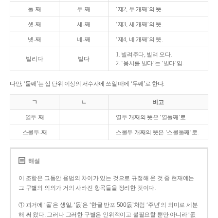
둘-째
두-째
‘제2, 두 개째’의 뜻.
셋-째
세-째
‘제3, 세 개째’의 뜻.
넷-째
네-째
‘제4, 네 개째’의 뜻.
1. 빌려주다, 빌려 오다.
빌리다
빌다
2. ‘용서를 빌다’는 ‘빌다’임.
다만, ‘둘째’는 십 단위 이상의 서수사에 쓰일 때에 ‘두째’로 한다.
ㄱ
ㄴ
비고
열두-째
열두 개째의 뜻은 ‘열둘째’로.
스물두-째
스물두 개째의 뜻은 ‘스물둘째’로.
해설
이 조항은 그동안 용법의 차이가 있는 것으로 규정해 온 것 중 현재에는
그 구별의 의의가 거의 사라진 항목들을 정리한 것이다.
① 과거에 ‘돌’은 생일, ‘돐’은 ‘한글 반포 500돐’처럼 ‘주년’의 의미로 세분
해 써 왔다. 그러나 그러한 구별은 인위적이고 불필요할 뿐만 아니라 ‘돐