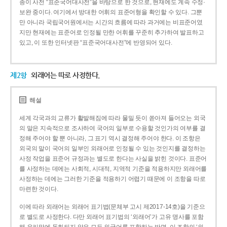
종이 사전 “표준국어대사전”을 바탕으로 한 것으로, 현재에도 계속 수정·
보완 중이다. 여기에서 방대한 어휘의 표준어형을 확인할 수 있다. 그뿐
만 아니라 국립국어원에서는 시간의 흐름에 따라 과거에는 비표준어였
지만 현재에는 표준어로 인정될 만한 어휘를 꾸준히 추가하여 발표하고
있고, 이 또한 인터넷판 “표준국어대사전”에 반영되어 있다.
제2항
외래어는 따로 사정한다.
해설
세계 각국과의 교류가 활발해짐에 따라 물밀 듯이 쏟아져 들어오는 외국
의 말은 지속적으로 조사하여 국어의 일부로 수용할 것인가의 여부를 결
정해 주어야 할 뿐 아니라, 그 표기 역시 결정해 주어야 한다. 이 조항은
외국의 말이 국어의 일부인 외래어로 인정될 수 있는 것인지를 결정하는
사정 작업을 표준어 규정과는 별도로 한다는 사실을 밝힌 것이다. 표준어
를 사정하는 데에는 사회적, 시대적, 지역적 기준을 적용하지만 외래어를
사정하는 데에는 그러한 기준을 적용하기 어렵기 때문에 이 조항을 따로
마련한 것이다.
이에 따라 외래어는 외래어 표기법(문체부 고시 제2017-14호)을 기준으
로 별도로 사정한다. 다만 외래어 표기법의 ‘외래어’가 고유 명사를 포함