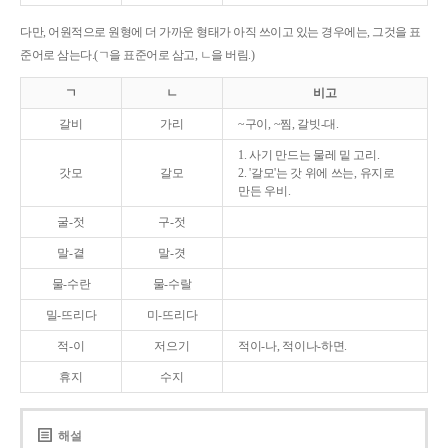
다만, 어원적으로 원형에 더 가까운 형태가 아직 쓰이고 있는 경우에는, 그것을 표
준어로 삼는다.(ㄱ을 표준어로 삼고, ㄴ을 버림.)
ㄱ
ㄴ
비고
갈비
가리
~구이, ~찜, 갈빗-대.
1. 사기 만드는 물레 밑 고리.
갓모
갈모
2. '갈모'는 갓 위에 쓰는, 유지로
만든 우비.
굴-젓
구-젓
말-곁
말-겻
물-수란
물-수랄
밀-뜨리다
미-뜨리다
적-이
저으기
적이-나, 적이나-하면.
휴지
수지
해설