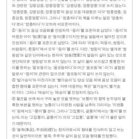
와 관련된 ‘강중강중, 깡쭝깡쭝’도 ‘강종강종, 깡쫑깡쫑’으로 쓰지 않는다.
‘깡충깡충, 강중강중, 깡쭝깡쭝’의 음성 모음 대응형은 각각 ‘껑충껑충, 겅
중겅중, 껑쭝껑쭝’이다. 그러나 ‘ 껑충하다’와 짝을 이루는 말은 ‘깡총하
다’로서 ‘깡충하다’가 오히려 비표준어이다.
② ‘-동이’도 음성 모음화를 인정하여 ‘-둥이’를 표준어로 삼았다. ‘-둥이’의
어원은 아이 ‘동(童)’을 쓴 ‘동이(童-)’이지만 현실 발음에서 멀어진 것으로
인정되어 ‘-둥이’를 표준으로 삼았다. 그에 따라 ‘귀둥이, 막둥이, 쌍둥이,
바람둥이, 흰둥이’에서 모두 ‘-둥이’를 쓴다. 다만, ‘쌍둥이’와는 별개로 ‘쌍
동밤’과 같은 단어에서는 한자어 ‘쌍동(雙童)’의 발음이 살아 있는 것으로
판단되므로 ‘쌍둥밤’으로 쓰지 않는다. 또 살이 올라 보드랍고 통통한 아
이를 뜻하는 ‘옴포동이’는 ‘옴포동하다’의 어근 ‘옴포동’에 ‘-이’가 결합된
말로서 ‘-둥이’와 관련이 없으므로 ‘옴포둥이’와 같이 쓰지 않는다.
③ ‘발가숭이’와 마찬가지로 ‘빨가숭이’도 양성 모음 뒤에 음성 모음이 결
합한 형태를 표준어로 삼는다. 이에 대응하는 짝은 ‘벌거숭이, 뻘거숭
이’이다. 그러나 ‘애송이’는 ‘애숭이’를 인정하지 않는다.
④ 물건을 보에 싸서 꾸려 놓은 것을 뜻하는 ‘보퉁이’와 함께 눈두덩의 불
룩한 부분을 뜻하는 ‘눈퉁이’나 미련한 사람을 낮추어 가리키는 ‘미련퉁
이’ 등에서도 ‘-퉁이’를 쓴다. 그러나 ‘고집통이, 골통이’에서는 ‘통이’를 쓰
는데, 이는 ‘고집통이, 골통이’가 각각 ‘고집통’, ‘골통’에 ‘-이’가 붙은 말이
기 때문이다.
⑤ ‘봉족(奉足), 주초(柱礎)’는 한자어로서의 형태를 인식하지 않고 쓰는
것이 일반적이므로 ‘봉죽, 주추’와 같이 음성 모음 형태를 인정했다.