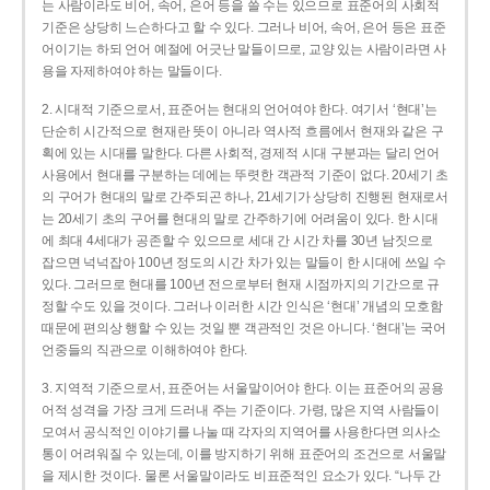
는 사람이라도 비어, 속어, 은어 등을 쓸 수는 있으므로 표준어의 사회적
기준은 상당히 느슨하다고 할 수 있다. 그러나 비어, 속어, 은어 등은 표준
어이기는 하되 언어 예절에 어긋난 말들이므로, 교양 있는 사람이라면 사
용을 자제하여야 하는 말들이다.
2. 시대적 기준으로서, 표준어는 현대의 언어여야 한다. 여기서 ‘현대’는
단순히 시간적으로 현재란 뜻이 아니라 역사적 흐름에서 현재와 같은 구
획에 있는 시대를 말한다. 다른 사회적, 경제적 시대 구분과는 달리 언어
사용에서 현대를 구분하는 데에는 뚜렷한 객관적 기준이 없다. 20세기 초
의 구어가 현대의 말로 간주되곤 하나, 21세기가 상당히 진행된 현재로서
는 20세기 초의 구어를 현대의 말로 간주하기에 어려움이 있다. 한 시대
에 최대 4세대가 공존할 수 있으므로 세대 간 시간 차를 30년 남짓으로
잡으면 넉넉잡아 100년 정도의 시간 차가 있는 말들이 한 시대에 쓰일 수
있다. 그러므로 현대를 100년 전으로부터 현재 시점까지의 기간으로 규
정할 수도 있을 것이다. 그러나 이러한 시간 인식은 ‘현대’ 개념의 모호함
때문에 편의상 행할 수 있는 것일 뿐 객관적인 것은 아니다. ‘현대’는 국어
언중들의 직관으로 이해하여야 한다.
3. 지역적 기준으로서, 표준어는 서울말이어야 한다. 이는 표준어의 공용
어적 성격을 가장 크게 드러내 주는 기준이다. 가령, 많은 지역 사람들이
모여서 공식적인 이야기를 나눌 때 각자의 지역어를 사용한다면 의사소
통이 어려워질 수 있는데, 이를 방지하기 위해 표준어의 조건으로 서울말
을 제시한 것이다. 물론 서울말이라도 비표준적인 요소가 있다. “나두 간