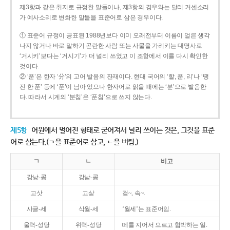
제3항과 같은 취지로 규정한 말들이나, 제3항의 경우와는 달리 거센소리
가 예사소리로 변화한 말들을 표준어로 삼은 경우이다.
① 표준어 규정이 공표된 1988년보다 이미 오래전부터 이름이 얼른 생각
나지 않거나 바로 말하기 곤란한 사람 또는 사물을 가리키는 대명사로
‘거시키’보다는 ‘거시기’가 더 널리 쓰였고 이 조항에서 이를 다시 확인한
것이다.
② ‘푼’은 한자 ‘分’의 고어 발음의 잔재이다. 현대 국어의 ‘할, 푼, 리’나 ‘땡
전 한 푼’ 등에 ‘푼’이 남아 있으나 한자어로 읽을 때에는 ‘분’으로 발음한
다. 따라서 시계의 ‘분침’은 ‘푼침’으로 쓰지 않는다.
제5항
어원에서 멀어진 형태로 굳어져서 널리 쓰이는 것은, 그것을 표준
어로 삼는다.(ㄱ을 표준어로 삼고, ㄴ을 버림.)
ㄱ
ㄴ
비고
강낭-콩
강남-콩
고삿
고샅
겉~, 속~.
사글-세
삭월-세
‘월세’는 표준어임.
울력-성당
위력-성당
떼를 지어서 으르고 협박하는 일.