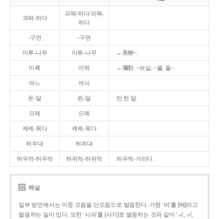
괴퍅-하다/괴팩-
괴팍-하다
하다
-구먼
-구면
미루-나무
미류-나무
←美柳~.
미륵
미력
←彌勒. ~보살, ~불, 돌~.
여느
여늬
온-달
왼-달
만 한 달.
으레
으례
케케-묵다
켸켸-묵다
허우대
허위대
허우적-허우적
허위적-허위적
허우적-거리다.
해설
일부 방언에서는 이중 모음을 단모음으로 발음한다. 가령 ‘벼’를 [베]라고
발음하는 일이 있다. 또한 ‘사과’를 [사가]로 발음하는 것과 같이 ‘ㅚ, ㅟ,