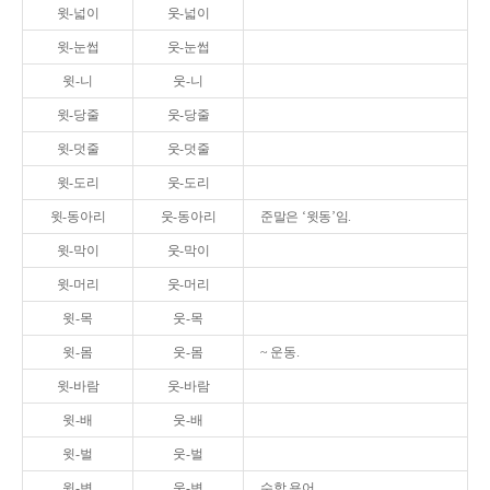
윗-넓이
웃-넓이
윗-눈썹
웃-눈썹
윗-니
웃-니
윗-당줄
웃-당줄
윗-덧줄
웃-덧줄
윗-도리
웃-도리
윗-동아리
웃-동아리
준말은 ‘윗동’임.
윗-막이
웃-막이
윗-머리
웃-머리
윗-목
웃-목
윗-몸
웃-몸
~ 운동.
윗-바람
웃-바람
윗-배
웃-배
윗-벌
웃-벌
윗-변
웃-변
수학 용어.