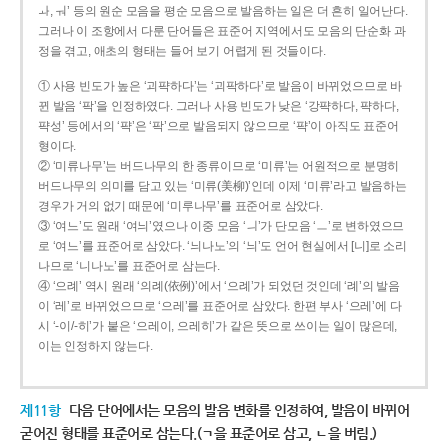
ㅘ, ㅝ’ 등의 원순 모음을 평순 모음으로 발음하는 일은 더 흔히 일어난다.
그러나 이 조항에서 다룬 단어들은 표준어 지역에서도 모음의 단순화 과
정을 겪고, 애초의 형태는 들어 보기 어렵게 된 것들이다.
① 사용 빈도가 높은 ‘괴퍅하다’는 ‘괴팍하다’로 발음이 바뀌었으므로 바
뀐 발음 ‘팍’을 인정하였다. 그러나 사용 빈도가 낮은 ‘강퍅하다, 퍅하다,
퍅성’ 등에서의 ‘퍅’은 ‘팍’으로 발음되지 않으므로 ‘퍅’이 아직도 표준어
형이다.
② ‘미류나무’는 버드나무의 한 종류이므로 ‘미류’는 어원적으로 분명히
버드나무의 의미를 담고 있는 ‘미류(美柳)’인데 이제 ‘미류’라고 발음하는
경우가 거의 없기 때문에 ‘미루나무’를 표준어로 삼았다.
③ ‘여느’도 원래 ‘여늬’였으나 이중 모음 ‘ㅢ’가 단모음 ‘ㅡ’로 변하였으므
로 ‘여느’를 표준어로 삼았다. ‘늬나노’의 ‘늬’도 언어 현실에서 [니]로 소리
나므로 ‘니나노’를 표준어로 삼는다.
④ ‘으례’ 역시 원래 ‘의례(依例)’에서 ‘으례’가 되었던 것인데 ‘례’의 발음
이 ‘레’로 바뀌었으므로 ‘으레’를 표준어로 삼았다. 한편 부사 ‘으레’에 다
시 ‘-이/-히’가 붙은 ‘으레이, 으레히’가 같은 뜻으로 쓰이는 일이 많은데,
이는 인정하지 않는다.
제11항
다음 단어에서는 모음의 발음 변화를 인정하여, 발음이 바뀌어
굳어진 형태를 표준어로 삼는다.(ㄱ을 표준어로 삼고, ㄴ을 버림.)