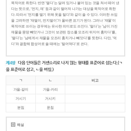
목적어로 취한다. 반면 ‘떨다’는 달려 있거나 붙어 있는 것을 쳐서 떼어 낸
다는 뜻으로, ‘먼지, 재’ 등과 같이 떨어져 나가는 대상을 목적어로 취한
다. 따라서 ‘먼지를 떨기 위해 옷을 털다’와 같이 쓸 수 있다. 이러한 쓰임
을 고려하면 ‘재떨이, 먼지떨이’가 올바른 표기가 된다. 그러나 ‘재물’이
목적어로 쓰이는 경우에는 유사한 의미로도 쓰인다. ‘털다’는 ‘남이 가진
재물을 몽땅 빼앗거나 그것이 보관된 장소를 모조리 뒤지어 훔치다’를,
‘떨다’는 ‘남에게서 재물을 모조리 훔치거나 빼앗다’를 뜻한다. 다만, ‘먹
다’와 결합해 합성어로 쓸 때에는 ‘털어먹다’로 쓴다.
제4항
다음 단어들은 거센소리로 나지 않는 형태를 표준어로 삼는다.(ㄱ
을 표준어로 삼고, ㄴ을 버림.)
ㄱ
ㄴ
비고
가을-갈이
가을-카리
거시기
거시키
분침
푼침
해설