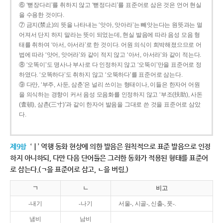
⑥ ‘뻗장다리’를 취하지 않고 ‘뻗정다리’를 표준어로 삼은 것은 언어 현실
을 수용한 것이다.
⑦ 금지(禁止)의 뜻을 나타내는 ‘앗아, 앗아라’는 빼앗는다는 원뜻과는 멀
어져서 단지 하지 말라는 뜻이 되었는데, 현실 발음에 따라 음성 모음 형
태를 취하여 ‘아서, 아서라’로 한 것이다. 어원 의식이 희박해졌으므로 어
법에 따라 ‘앗어, 앗어라’와 같이 적지 않고 ‘아서, 아서라’와 같이 적는다.
⑧ ‘오똑이’도 명사나 부사로 다 인정하지 않고 ‘오뚝이’만을 표준어로 정
하였다. ‘오똑하다’도 취하지 않고 ‘오뚝하다’를 표준어로 삼는다.
⑨ 다만, ‘부주, 사둔, 삼춘’은 널리 쓰이는 형태이나, 이들은 한자어 어원
을 의식하는 경향이 커서 음성 모음화를 인정하지 않고 ‘부조(扶助), 사돈
(査頓), 삼촌(三寸)’과 같이 한자어 발음을 그대로 쓴 것을 표준어로 삼았
다.
제9항
‘ㅣ’ 역행 동화 현상에 의한 발음은 원칙적으로 표준 발음으로 인정
하지 아니하되, 다만 다음 단어들은 그러한 동화가 적용된 형태를 표준어
로 삼는다.(ㄱ을 표준어로 삼고, ㄴ을 버림.)
ㄱ
ㄴ
비고
-내기
-나기
서울-, 시골-, 신출-, 풋-.
냄비
남비