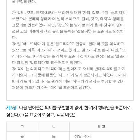
록 규정하였다.
④ ‘갈비, 갓모, 휴지(休紙)’는 변화된 형태인 ‘가리, 갈모, 수지’ 등도 각각
쓰였으나, 본래의 형태가 더 널리 쓰이므로 ‘갈비, 갓모, 휴지’의 형태를
표준어로 인정하였다. 다만, ‘갓모’와는 별개로 비가 올 때 갓 위에 덮어
쓰던 고깔 비슷하게 생긴 물건을 뜻하는 ‘갈모(-帽)’는 표준어로 인정한
다.
⑤ ‘밀-’에 ‘-뜨리다’가 붙은 ‘밀뜨리다’도 언중이 ‘밀다’의 뜻을 의식하고
있으므로 비록 ‘미뜨리다’가 쓰이고 있어도 ‘밀뜨리다’로 쓴다. 다만, ‘-뜨
리다’와 ‘-트리다’가 같은 뜻의 복수 표준어 접미사로 인정되므로 ‘밀뜨리
다’와 함께 ‘밀트리다’도 표준어로 인정된다.
⑥ ‘적이’는 의미적으로 ‘적다’와는 멀어지고 오히려 반대의 의미를 가지
게 되었다. 그 때문에 한동안 ‘저으기’가 널리 보급되기도 하였다. 그러나
반대의 뜻이 되었더라도 원래의 어원 ‘적다’와의 관계는 부정할 수 없기
때문에 ‘저으기’가 아닌 ‘적이’를 표준어로 삼았다.
제6항
다음 단어들은 의미를 구별함이 없이, 한 가지 형태만을 표준어로
삼는다.(ㄱ을 표준어로 삼고, ㄴ을 버림.)
ㄱ
ㄴ
비고
돌
돐
생일, 주기.