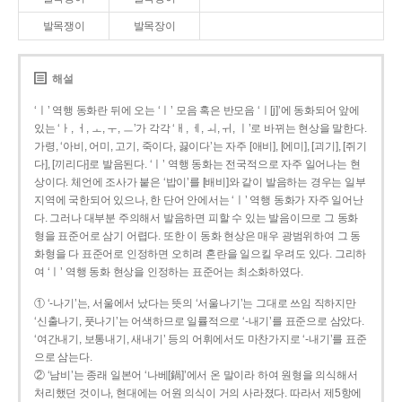
발목쟁이
발목장이
해설
‘ㅣ’ 역행 동화란 뒤에 오는 ‘ㅣ’ 모음 혹은 반모음 ‘ㅣ[j]’에 동화되어 앞에
있는 ‘ㅏ, ㅓ, ㅗ, ㅜ, ㅡ’가 각각 ‘ㅐ, ㅔ, ㅚ, ㅟ, ㅣ’로 바뀌는 현상을 말한다.
가령, ‘아비, 어미, 고기, 죽이다, 끓이다’는 자주 [애비], [에미], [괴기], [쥐기
다], [끼리다]로 발음된다. ‘ㅣ’ 역행 동화는 전국적으로 자주 일어나는 현
상이다. 체언에 조사가 붙은 ‘밥이’를 [배비]와 같이 발음하는 경우는 일부
지역에 국한되어 있으나, 한 단어 안에서는 ‘ㅣ’ 역행 동화가 자주 일어난
다. 그러나 대부분 주의해서 발음하면 피할 수 있는 발음이므로 그 동화
형을 표준어로 삼기 어렵다. 또한 이 동화 현상은 매우 광범위하여 그 동
화형을 다 표준어로 인정하면 오히려 혼란을 일으킬 우려도 있다. 그리하
여 ‘ㅣ’ 역행 동화 현상을 인정하는 표준어는 최소화하였다.
① ‘-나기’는, 서울에서 났다는 뜻의 ‘서울나기’는 그대로 쓰임 직하지만
‘신출나기, 풋나기’는 어색하므로 일률적으로 ‘-내기’를 표준으로 삼았다.
‘여간내기, 보통내기, 새내기’ 등의 어휘에서도 마찬가지로 ‘-내기’를 표준
으로 삼는다.
② ‘남비’는 종래 일본어 ‘나베[鍋]’에서 온 말이라 하여 원형을 의식해서
처리했던 것이나, 현대에는 어원 의식이 거의 사라졌다. 따라서 제5항에