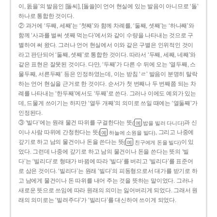
이, 돐을’의 발음인 [돌씨], [돌쓸]이 언어 현실에 있는 발음이 아니므로 ‘돌’
하나로 통합한 것이다.
② 과거에 ‘두째, 세째’는 ‘첫째’와 함께 차례를, ‘둘째, 셋째’는 ‘하나째’와
함께 ‘사과를 벌써 셋째 먹는다’에서와 같이 수량을 나타내는 것으로 구
별하여 써 왔다. 그러나 언어 현실에서 이와 같은 구별은 인위적인 것이
라고 판단되어 ‘둘째, 셋째’로 통합한 것이다. 따라서 ‘두째, 세째, 네째’와
같은 표현은 잘못된 것이다. 다만, ‘두째’가 다른 수 뒤에 오는 ‘열두째, 스
물두째, 서른두째’ 등은 인정하였는데, 이는 받침 ‘ㄹ’ 발음이 분명히 탈락
하는 언어 현실을 근거로 한 것이다. 순서가 첫 번째나 두 번째쯤 되는 차
례를 나타내는 ‘한두째’에서도 ‘두째’로 쓴다. 그러나 이에도 예외가 있는
데, 드물게 쓰이기는 하지만 ‘열두 개째’의 의미로 쓰일 때에는 ‘열둘째’가
인정된다.
③ ‘빌다’에는 원래 물건 따위를 구걸한다는 뜻
과 신
(
밥을 빌러 다니다)
예
이나 사람 따위에 간청한다는 뜻
, 그리고 나중에
(
하늘에 소원을 빌다)
예
갚기로 하고 남의 물건이나 돈을 쓴다는 뜻
이 있
(
친구에게 돈을 빌다)
예
었다. 그런데 나중에 갚기로 하고 남의 물건이나 돈을 쓴다는 뜻의 ‘빌
다’는 ‘빌리다’로 형태가 바뀜에 따라 ‘빌다’를 버리고 ‘빌리다’를 표준어
로 삼은 것이다. ‘빌리다’는 원래 ‘빌다’의 피동형으로서 대가를 받기로 하
고 남에게 물건이나 돈 따위를 내어 주는 것을 뜻하는 말이었다. 그러나
새로운 뜻으로 쓰임에 따라 원래의 의미는 잃어버리게 되었다. 그래서 원
래의 의미로는 ‘빌려주다’가 ‘빌리다’를 대신하여 쓰이게 되었다.