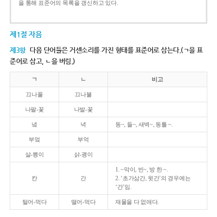
을 통해 표준어의 목록을 갱신하고 있다.
제1절 자음
제3항
다음 단어들은 거센소리를 가진 형태를 표준어로 삼는다.(ㄱ을 표
준어로 삼고, ㄴ을 버림.)
ㄱ
ㄴ
비고
끄나풀
끄나불
나팔-꽃
나발-꽃
녘
녁
동~, 들~, 새벽~, 동틀 ~.
부엌
부억
살-쾡이
삵-괭이
1. ~막이, 빈~, 방 한 ~.
칸
간
2. ‘초가삼간, 윗간’의 경우에는
‘간’임.
털어-먹다
떨어-먹다
재물을 다 없애다.