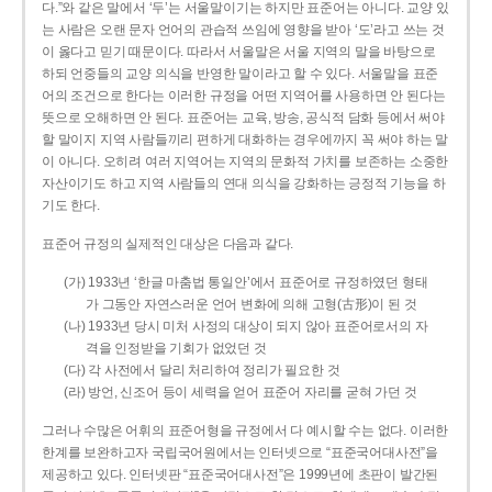
다.”와 같은 말에서 ‘두’는 서울말이기는 하지만 표준어는 아니다. 교양 있
는 사람은 오랜 문자 언어의 관습적 쓰임에 영향을 받아 ‘도’라고 쓰는 것
이 옳다고 믿기 때문이다. 따라서 서울말은 서울 지역의 말을 바탕으로
하되 언중들의 교양 의식을 반영한 말이라고 할 수 있다. 서울말을 표준
어의 조건으로 한다는 이러한 규정을 어떤 지역어를 사용하면 안 된다는
뜻으로 오해하면 안 된다. 표준어는 교육, 방송, 공식적 담화 등에서 써야
할 말이지 지역 사람들끼리 편하게 대화하는 경우에까지 꼭 써야 하는 말
이 아니다. 오히려 여러 지역어는 지역의 문화적 가치를 보존하는 소중한
자산이기도 하고 지역 사람들의 연대 의식을 강화하는 긍정적 기능을 하
기도 한다.
표준어 규정의 실제적인 대상은 다음과 같다.
(가) 1933년 ‘한글 마춤법 통일안’에서 표준어로 규정하였던 형태
가 그동안 자연스러운 언어 변화에 의해 고형(古形)이 된 것
(나) 1933년 당시 미처 사정의 대상이 되지 않아 표준어로서의 자
격을 인정받을 기회가 없었던 것
(다) 각 사전에서 달리 처리하여 정리가 필요한 것
(라) 방언, 신조어 등이 세력을 얻어 표준어 자리를 굳혀 가던 것
그러나 수많은 어휘의 표준어형을 규정에서 다 예시할 수는 없다. 이러한
한계를 보완하고자 국립국어원에서는 인터넷으로 “표준국어대사전”을
제공하고 있다. 인터넷판 “표준국어대사전”은 1999년에 초판이 발간된