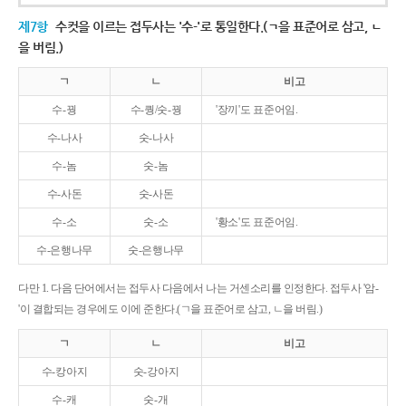
제7항
수컷을 이르는 접두사는 '수-'로 통일한다.(ㄱ을 표준어로 삼고, ㄴ
을 버림.)
ㄱ
ㄴ
비고
수-꿩
수-퀑/숫-꿩
'장끼'도 표준어임.
수-나사
숫-나사
수-놈
숫-놈
수-사돈
숫-사돈
수-소
숫-소
'황소'도 표준어임.
수-은행나무
숫-은행나무
다만 1. 다음 단어에서는 접두사 다음에서 나는 거센소리를 인정한다. 접두사 '암-
'이 결합되는 경우에도 이에 준한다.(ㄱ을 표준어로 삼고, ㄴ을 버림.)
ㄱ
ㄴ
비고
수-캉아지
숫-강아지
수-캐
숫-개