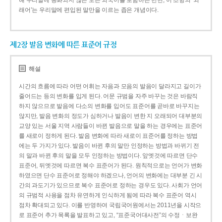
해 우리말에 동화되지 않은 모든 외국어를 포함하는 반면, 이 조항의 ‘외
래어’는 우리말에 편입된 말만을 이르는 좁은 개념이다.
제2장 발음 변화에 따른 표준어 규정
해설
시간의 흐름에 따라 어떤 어휘는 자음과 모음의 발음이 달라지고 길이가
줄어드는 등의 변화를 입게 된다. 어문 규범을 자주 바꾸는 것은 바람직
하지 않으므로 발음에 다소의 변화를 입어도 표준어를 곧바로 바꾸지는
않지만, 발음 변화의 정도가 심하거나 발음이 변한 지 오래되어 대부분의
교양 있는 서울 지역 사람들이 바뀐 발음으로 말을 하는 경우에는 표준어
를 새로이 정하게 된다. 발음 변화에 따라 새로이 표준어를 정하는 방법
에는 두 가지가 있다. 발음이 바뀐 후의 말만 인정하는 방법과 바뀌기 전
의 말과 바뀐 후의 말을 모두 인정하는 방법이다. 앞엣것에 따르면 단수
표준어, 뒤엣것에 따르면 복수 표준어가 된다. 원칙적으로는 언어가 변화
하였으면 단수 표준어로 정해야 하겠으나, 언어의 변화에는 대부분 긴 시
간의 과도기가 있으므로 복수 표준어로 정하는 경우도 있다. 사회가 언어
의 규범적 사용을 점차 유연하게 인식하게 됨에 따라 복수 표준어 역시
점차 확대되고 있다. 이를 반영하여 국립국어원에서는 2011년을 시작으
로 표준어 추가 목록을 발표하고 있고, “표준국어대사전”의 수정ㆍ보완