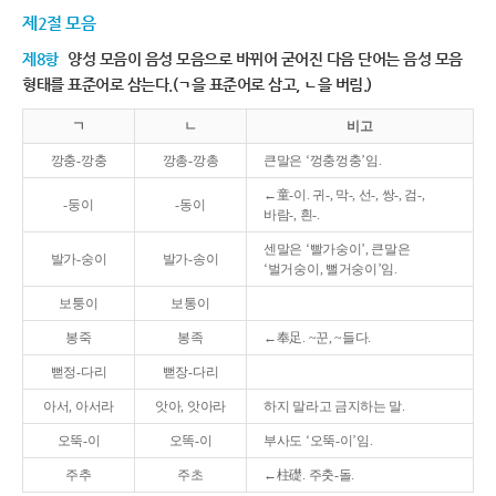
제2절 모음
제8항
양성 모음이 음성 모음으로 바뀌어 굳어진 다음 단어는 음성 모음
형태를 표준어로 삼는다.(ㄱ을 표준어로 삼고, ㄴ을 버림.)
ㄱ
ㄴ
비고
깡충-깡충
깡총-깡총
큰말은 ‘껑충껑충’임.
←童-이. 귀-, 막-, 선-, 쌍-, 검-,
-둥이
-동이
바람-, 흰-.
센말은 ‘빨가숭이’, 큰말은
발가-숭이
발가-송이
‘벌거숭이, 뻘거숭이’임.
보퉁이
보통이
봉죽
봉족
←奉足. ~꾼, ~들다.
뻗정-다리
뻗장-다리
아서, 아서라
앗아, 앗아라
하지 말라고 금지하는 말.
오뚝-이
오똑-이
부사도 ‘오뚝-이’임.
주추
주초
←柱礎. 주춧-돌.