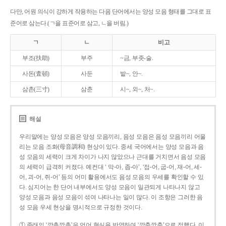
다만, 어원 의식이 강하게 작용하는 다음 단어에서는 양성 모음 형태를 그대로 표
준어로 삼는다.(ㄱ을 표준어로 삼고, ㄴ을 버림.)
ㄱ
ㄴ
비고
부조(扶助)
부주
~금, 부좃-술.
사돈(査頓)
사둔
밭~, 안~.
삼촌(三寸)
삼춘
시~, 외~, 처~.
해설
우리말에는 양성 모음은 양성 모음끼리, 음성 모음은 음성 모음끼리 어울
리는 모음 조화(母音調和) 현상이 있다. 중세 국어에서는 양성 모음과 음
성 모음의 세력이 크게 차이가 나지 않았으나 근대를 거치면서 음성 모음
의 세력이 급격히 커졌다. 예컨대 ‘ 막-아, 좁-아’, ‘접-어, 굽-어, 재-어, 세-
어, 괴-어, 쥐-어’ 등의 어미 활용에서도 음성 모음의 우세를 확인할 수 있
다. 심지어는 한 단어 내부에서도 양성 모음이 일관되게 나타나지 않고
양성 모음과 음성 모음이 섞여 나타나는 일이 많다. 이 조항은 그러한 음
성 모음 우세 현상을 명시적으로 규정한 것이다.
① 종래의 ‘깡총깡총’은 언어 현실을 반영하여 ‘깡충깡충’으로 정했다. 이