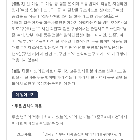
[붙임 2]
‘신-여성, 구-여성, 공-염불’은 이미 두음 법칙이 적용된 자립적인
명사 ‘여성, 염불’에 ‘신-, 구-, 공-’이 결합한 구조이므로 ‘신여성, 구여성,
공염불’로 적는다. ‘접두사처럼 쓰이는 한자’라고 한 것은 ‘신(新), 구
(舊)’와 같은 한자를 접두사로만 단정하기 어렵다는 점을 밝힌 것이다. 실
제로 ‘구(舊)’는 ‘구 시민 회관’과 같은 구성에서는 관형사로도 쓰인다. ‘남
존­-여비, 남부-­여대’ 등은 엄밀히 말하면 합성어는 아니지만, ‘남존’, ‘여
비’, ‘남부’, ‘여대’ 등이 마치 단어와 같이 인식되어 두음 법칙이 적용된 형
태로 굳어져 쓰이고 있는 것이다. 한편 ‘신년도, 구년도’ 등은 발음이 [신
년도], [구ː년도]이며 ‘신년­-도, 구년-­도’로 분석되는 구조이므로 이 규정이
적용되지 않는다.
[붙임 3]
둘 이상의 단어로 이루어진 고유 명사를 붙여 쓰는 경우에도, 결
합된 각 단어를 두음 법칙에 따라 적는다. 따라서 ‘한국 여자 농구 연맹’을
붙여서 쓰면 ‘한국여자농구연맹’이 된다.
더 알아보기
두음 법칙의 적용
두음 법칙의 적용에 차이가 있는 ‘연도’와 ‘년도’는 “표준국어대사전”에서
이러한 차이점을 확인할 수 있다.
연도(年度)
「명사」 사무나 회계 결산 따위의 처리를 위하여 편의