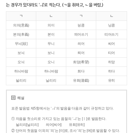
는 경우가 있더라도 ‘ㅢ’로 적는다. (ㄱ을 취하고, ㄴ을 버림.)
ㄱ
ㄴ
ㄱ
ㄴ
의의(意義)
의이
닁큼
닝큼
본의(本義)
본이
띄어쓰기
띠어쓰기
무늬[紋]
무니
씌어
씨어
보늬
보니
틔어
티어
오늬
오니
희망(希望)
히망
하늬바람
하니바람
희다
히다
늴리리
닐리리
유희(遊戱)
유히
해설
표준 발음법 제5항에서는 ‘ㅢ’의 발음을 다음과 같이 규정하고 있다.
① 자음을 첫소리로 가지고 있는 음절의 ‘ㅢ’는 [ㅣ]로 발음한다.
늴리리[닐리리]
씌어[씨어]
유희[유히]
② 단어의 첫음절 이외의 ‘의’는 [이]로, 조사 ‘의’는 [에]로 발음할 수 있다.