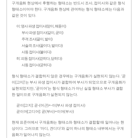
구개음화 현상에서 후행하는 형태소는 반드시 조사, 접미사와 같은 형식
형태소이어야 한다. 구개음화 현상에 관여하는 형식 형태소에는 다음과
같은 것이 있다.
이: 명사 파생 접미사(맏이, 해돋이)
부사 파생 접미사(같이, 굳이)
주격 조사(끝이, 밭이)
서술격 조사(끝이다, 밭이다)
사동 접미사(붙이다)
히: 피동 접미사(걷히다, 닫히다)
사동 접미사(굳히다)
형식 형태소가 결합하지 않은 경우에는 구개음화가 실현되지 않는다. ‘곧
이[고지]’는 부사 파생 접미사가 결합하여 부사가 되었으므로 구개음화가
실현되었지만, ‘곧이어’는 형식 형태소가 아닌 실질 형태소 부사가 결합
한 말이므로 구개음화가 실현되지 않는다.
곧이[고지]: 곧-­(어근)+­-이(부사 파생 접미사)
곧이어[고디어]: 곧(부사)+이어(부사)
현재 표준어에서 구개음화는 형태소와 형태소가 결합할 때 일어나는 현
상이다. 그러므로 ‘마디, 견디다’와 같이 하나의 형태소 내부에서는 구개
음화가 일어나지 않는다.