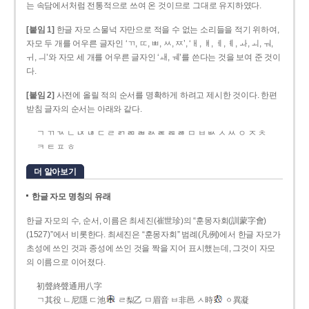
는 속담에서처럼 전통적으로 쓰여 온 것이므로 그대로 유지하였다.
[붙임 1]
한글 자모 스물넉 자만으로 적을 수 없는 소리들을 적기 위하여,
자모 두 개를 어우른 글자인 ‘ㄲ, ㄸ, ㅃ, ㅆ, ㅉ’, ‘ㅐ, ㅒ, ㅔ, ㅖ, ㅘ, ㅚ, ㅝ,
ㅟ, ㅢ’와 자모 세 개를 어우른 글자인 ‘ㅙ, ㅞ’를 쓴다는 것을 보여 준 것이
다.
[붙임 2]
사전에 올릴 적의 순서를 명확하게 하려고 제시한 것이다. 한편
받침 글자의 순서는 아래와 같다.
ㄱ ㄲ ㄳ ㄴ ㄵ ㄶ ㄷ ㄹ ㄺ ㄻ ㄼ ㄽ ㄾ ㄿ ㅀ ㅁ ㅂ ㅄ ㅅ ㅆ ㅇ ㅈ ㅊ
ㅋ ㅌ ㅍ ㅎ
더 알아보기
한글 자모 명칭의 유래
한글 자모의 수, 순서, 이름은 최세진(崔世珍)의 “훈몽자회(訓蒙字會)
(1527)”에서 비롯한다. 최세진은 “훈몽자회” 범례(凡例)에서 한글 자모가
초성에 쓰인 것과 종성에 쓰인 것을 짝을 지어 표시했는데, 그것이 자모
의 이름으로 이어졌다.
初聲終聲通用八字
ㄱ其役 ㄴ尼隱 ㄷ池
ㄹ梨乙 ㅁ眉音 ㅂ非邑 ㅅ時
ㆁ異凝