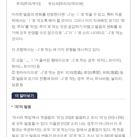
주의[주의/주이]
우리의[우리의/우리에]
이러한 발음의 변화를 반영한다면 ‘ㅢ’는 ‘ㅣ’로 적을 수 있고, 특히 자음
뒤에서는 ‘ㅣ’로 적도록 해야 할 것이다. 그러나 이미 익숙해진 표기인 ‘희
망, 주의’를 ‘히망, 주이’로 적는 것은 공감하기 어렵고 발음의 변화를 표
기에 모두 반영할 수도 없으므로 ‘ㅢ’가 ‘ㅣ’로 소리 나더라도 ‘ㅢ’로 적는
것이다.
이 조항에서는 ‘ㅢ’로 적는 세 가지 유형을 제시하고 있다.
① 모음 ‘ㅡ, ㅣ’가 줄어든 형태이므로 ‘ㅢ’로 적는 경우: 씌어(←쓰이어),
틔어(←트이어) 등
② 한자어이므로 ‘ㅢ’로 적는 경우: 의의(意義), 희망(希望), 유희(遊戱) 등
③ 발음과 표기의 전통에 따라 ‘ㅢ’로 적는 경우: 무늬, 하늬바람, 늴리리,
닁큼 등
더 알아보기
‘의’의 발음
‘의사의 책임’에서 첫음절의 ‘의’는 [의]로 발음하고 조사 ‘의’는 [의]나 [에]
로 모두 발음할 수 있다. 이들은 [이]로 소리 나는 경우가 아니라서 이 조
항과는 무관하지만, 모두 ‘의’로 적는다는 점에서 공통점이 있다. 즉 첫음
절의 ‘의’는 발음의 변화가 없으므로 ‘의’로 적고, 조사 ‘의’는 [에]로 발음할