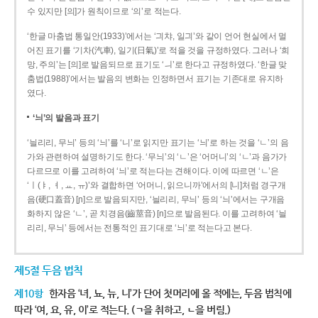
수 있지만 [의]가 원칙이므로 ‘의’로 적는다.
‘한글 마춤법 통일안(1933)’에서는 ‘긔챠, 일긔’와 같이 언어 현실에서 멀
어진 표기를 ‘기차(汽車), 일기(日氣)’로 적을 것을 규정하였다. 그러나 ‘희
망, 주의’는 [의]로 발음되므로 표기도 ‘ㅢ’로 한다고 규정하였다. ‘한글 맞
춤법(1988)’에서는 발음의 변화는 인정하면서 표기는 기존대로 유지하
였다.
‘늬’의 발음과 표기
‘늴리리, 무늬’ 등의 ‘늬’를 ‘니’로 읽지만 표기는 ‘늬’로 하는 것을 ‘ㄴ’의 음
가와 관련하여 설명하기도 한다. ‘무늬’의 ‘ㄴ’은 ‘어머니’의 ‘ㄴ’과 음가가
다르므로 이를 고려하여 ‘늬’로 적는다는 견해이다. 이에 따르면 ‘ㄴ’은
‘ㅣ(ㅑ, ㅕ, ㅛ, ㅠ)’와 결합하면 ‘어머니, 읽으니까’에서의 [니]처럼 경구개
음(硬口蓋音) [ɲ]으로 발음되지만, ‘늴리리, 무늬’ 등의 ‘늬’에서는 구개음
화하지 않은 ‘ㄴ’, 곧 치경음(齒莖音) [n]으로 발음된다. 이를 고려하여 ‘늴
리리, 무늬’ 등에서는 전통적인 표기대로 ‘늬’로 적는다고 본다.
제5절 두음 법칙
제10항
한자음 ‘녀, 뇨, 뉴, 니’가 단어 첫머리에 올 적에는, 두음 법칙에
따라 ‘여, 요, 유, 이’로 적는다. (ㄱ을 취하고, ㄴ을 버림.)