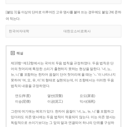
[붙임 3] 둘 이상의 단어로 이루어진 고유 명사를 붙여 쓰는 경우에도 붙임 2에 준하
여 적는다.
한국여자대학
대한요소비료회사
해설
제10항~제12항에서는 국어의 두음 법칙을 규정하였다. 두음 법칙은 단
어의 첫머리에 특정한 소리가 출현하지 못하는 현상을 말한다. ‘녀, 뇨,
뉴, 니’를 포함하는 한자어 음절이 단어 첫머리에 올 때는 ‘ㄴ’이 나타나지
못하여 ‘여, 요, 유, 이’의 형태로 실현되는데, 이 조항에서는 이러한 두음
법칙의 내용을 규정하였다.
연도(年度)
열반(涅槃)
요도(尿道)
이승(尼僧)
이공(泥工)
익사(溺死)
그런데 여기에는 예외가 있다. 한자어 음절이 ‘녀, 뇨, 뉴, 니’를 포함하고
있더라도 의존 명사에는 두음 법칙이 적용되지 않는다. 이는 의존 명사는
독립적으로 쓰이기보다는 그 앞의 말과 연결되어 하나의 단위를 구성하