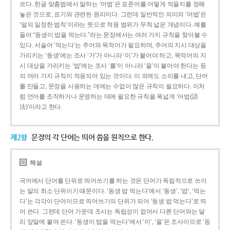
르다. 한글 맞춤법에서 말하는 ‘어법’은 표준어를 어떻게 적을지를 정해
놓은 것으로, 표기와 관련된 원리이다. 그런데 일반적인 의미의 ‘어법’은
‘말의 일정한 법칙’이라는 뜻으로 적용 범위가 무척 넓은 개념이다. 예를
들어 “동생이 밥을 먹는다.”라는 문장에서는 여러 가지 규칙을 찾아볼 수
있다. 서술어 ‘먹는다’는 주어와 목적어가 필요하며, 주어의 지시 대상을
가리키는 ‘동생’에는 조사 ‘가’가 아니라 ‘이’가 붙어야 하고, 목적어의 지
시 대상을 가리키는 ‘밥’에는 조사 ‘를’이 아니라 ‘을’이 붙어야 한다는 등
의 여러 가지 규칙이 적용되어 있는 것이다. 이 외에도 소리를 내고, 단어
를 만들고, 문장을 사용하는 데에는 수없이 많은 규칙이 필요하다. 이처
럼 언어를 조직하거나 운영하는 데에 필요한 규칙을 폭넓게 ‘어법(語
法)’이라고 한다.
제2항
문장의 각 단어는 띄어 씀을 원칙으로 한다.
해설
국어에서 단어를 단위로 띄어쓰기를 하는 것은 단어가 독립적으로 쓰이
는 말의 최소 단위이기 때문이다. ‘동생 밥 먹는다’에서 ‘동생’, ‘밥’, ‘먹는
다’는 각각이 단어이므로 띄어쓰기의 단위가 되어 ‘동생 밥 먹는다’로 띄
어 쓴다. 그런데 단어 가운데 조사는 독립성이 없어서 다른 단어와는 달
리 앞말에 붙여 쓴다. ‘동생이 밥을 먹는다’에서 ‘이’, ‘을’은 조사이므로 ‘동