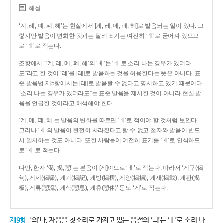
해설
‘계, 례, 몌, 폐, 혜’는 현실에서 [게, 레, 메, 페, 헤]로 발음되는 일이 있다. 그
렇지만 발음이 변화한 것과는 달리 표기는 여전히 ‘ㅖ’로 굳어져 있으므
로 ‘ㅖ’로 적는다.
조항에서 “‘계, 례, 몌, 폐, 혜’의 ‘ㅖ’는 ‘ㅔ’로 소리 나는 경우가 있더라
도”라고 한 것이 ‘례’를 [레]로 발음하는 것을 허용한다는 뜻은 아니다. 표
준 발음법 제5항에서는 [레]로 발음할 수 없다고 명시하고 있기 때문이다.
“소리 나는 경우가 있더라도”는 표준 발음을 제시한 것이 아니라 현실 발
음을 언급한 것이라고 해석해야 한다.
‘계, 몌, 폐, 혜’는 발음의 변화를 따르면 ‘ㅔ’로 적어야 할 것처럼 보인다.
그러나 ‘ㅖ’의 발음이 완전히 사라졌다고 할 수 없고 철자와 발음이 반드
시 일치하는 것도 아니다. 또한 사람들이 여전히 표기를 ‘ㅖ’로 인식하므
로 ‘ㅖ’로 적는다.
다만, 한자 ‘偈, 揭, 憩’는 본음이 [게]이므로 ‘ㅔ’로 적는다. 따라서 ‘게구(偈
句), 게제(偈諦), 게기(揭記), 게방(揭榜), 게양(揭揚), 게재(揭載), 게판(揭
板), 게류(憩流), 게식(憩息), 게휴(憩休)’ 등도 ‘게’로 적는다.
제9항
‘의’나, 자음을 첫소리로 가지고 있는 음절의 ‘ㅢ’는 ‘ㅣ’로 소리 나