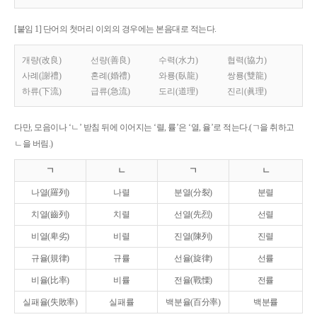
[붙임 1] 단어의 첫머리 이외의 경우에는 본음대로 적는다.
개량(改良)
선량(善良)
수력(水力)
협력(協力)
사례(謝禮)
혼례(婚禮)
와룡(臥龍)
쌍룡(雙龍)
하류(下流)
급류(急流)
도리(道理)
진리(眞理)
다만, 모음이나 ‘ㄴ’ 받침 뒤에 이어지는 ‘렬, 률’은 ‘열, 율’로 적는다.(ㄱ을 취하고
ㄴ을 버림.)
ㄱ
ㄴ
ㄱ
ㄴ
나열(羅列)
나렬
분열(分裂)
분렬
치열(齒列)
치렬
선열(先烈)
선렬
비열(卑劣)
비렬
진열(陳列)
진렬
규율(規律)
규률
선율(旋律)
선률
비율(比率)
비률
전율(戰慄)
전률
실패율(失敗率)
실패률
백분율(百分率)
백분률