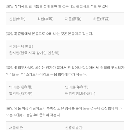
[붙임 2] 외자로 된 이름을 성에 붙여 쓸 경우에도 본음대로 적을 수 있다.
신립(申砬)
최린(崔麟)
채륜(蔡倫)
하륜(河崙)
[붙임 3] 준말에서 본음으로 소리 나는 것은 본음대로 적는다.
국련(국제 연합)
한시련(한국 시각 장애인 연합회)
[붙임 4] 접두사처럼 쓰이는 한자가 붙어서 된 말이나 합성어에서, 뒷말의 첫소리가
‘ㄴ’ 또는 ‘ㄹ’ 소리로 나더라도 두음 법칙에 따라 적는다.
역이용(逆利用)
연이율(年利率)
열역학(熱力學)
해외여행(海外旅行)
[붙임 5] 둘 이상의 단어로 이루어진 고유 명사를 붙여 쓰는 경우나 십진법에 따라
쓰는 수(數)도 붙임 4에 준하여 적는다.
서울여관
신흥이발관