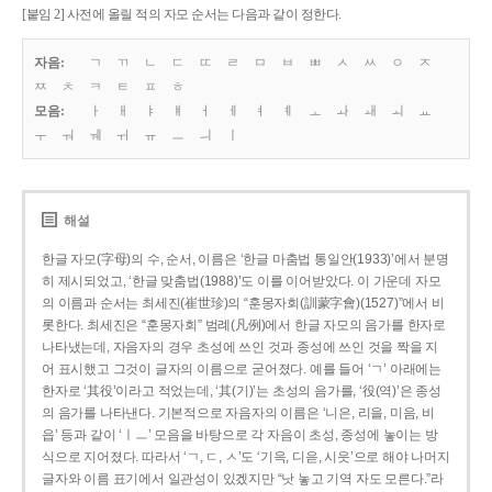
[붙임 2] 사전에 올릴 적의 자모 순서는 다음과 같이 정한다.
자음:
ㄱ
ㄲ
ㄴ
ㄷ
ㄸ
ㄹ
ㅁ
ㅂ
ㅃ
ㅅ
ㅆ
ㅇ
ㅈ
ㅉ
ㅊ
ㅋ
ㅌ
ㅍ
ㅎ
모음:
ㅏ
ㅐ
ㅑ
ㅒ
ㅓ
ㅔ
ㅕ
ㅖ
ㅗ
ㅘ
ㅙ
ㅚ
ㅛ
ㅜ
ㅝ
ㅞ
ㅟ
ㅠ
ㅡ
ㅢ
ㅣ
해설
한글 자모(字母)의 수, 순서, 이름은 ‘한글 마춤법 통일안(1933)’에서 분명
히 제시되었고, ‘한글 맞춤법(1988)’도 이를 이어받았다. 이 가운데 자모
의 이름과 순서는 최세진(崔世珍)의 “훈몽자회(訓蒙字會)(1527)”에서 비
롯한다. 최세진은 “훈몽자회” 범례(凡例)에서 한글 자모의 음가를 한자로
나타냈는데, 자음자의 경우 초성에 쓰인 것과 종성에 쓰인 것을 짝을 지
어 표시했고 그것이 글자의 이름으로 굳어졌다. 예를 들어 ‘ㄱ’ 아래에는
한자로 ‘其役’이라고 적었는데, ‘其(기)’는 초성의 음가를, ‘役(역)’은 종성
의 음가를 나타낸다. 기본적으로 자음자의 이름은 ‘니은, 리을, 미음, 비
읍’ 등과 같이 ‘ㅣㅡ’ 모음을 바탕으로 각 자음이 초성, 종성에 놓이는 방
식으로 지어졌다. 따라서 ‘ㄱ, ㄷ, ㅅ’도 ‘기윽, 디읃, 시읏’으로 해야 나머지
글자와 이름 표기에서 일관성이 있겠지만 “낫 놓고 기역 자도 모른다.”라