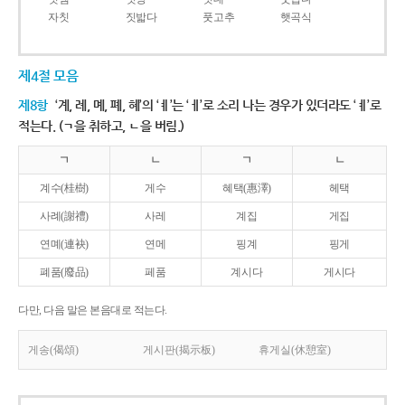
자칫
짓밟다
풋고추
햇곡식
제4절 모음
제8항
‘계, 례, 몌, 폐, 혜’의 ‘ㅖ’는 ‘ㅔ’로 소리 나는 경우가 있더라도 ‘ㅖ’로
적는다. (ㄱ을 취하고, ㄴ을 버림.)
ㄱ
ㄴ
ㄱ
ㄴ
계수(桂樹)
게수
혜택(惠澤)
헤택
사례(謝禮)
사레
계집
게집
연몌(連袂)
연메
핑계
핑게
폐품(廢品)
페품
계시다
게시다
다만, 다음 말은 본음대로 적는다.
게송(偈頌)
게시판(揭示板)
휴게실(休憩室)