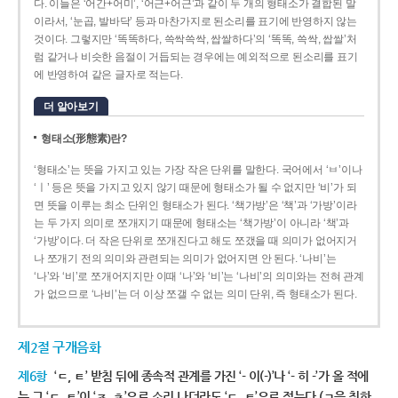
다. 이들은 ‘어간+어미’, ‘어근+어근’과 같이 두 개의 형태소가 결합된 말
이라서, ‘눈곱, 발바닥’ 등과 마찬가지로 된소리를 표기에 반영하지 않는
것이다. 그렇지만 ‘똑똑하다, 쓱싹쓱싹, 쌉쌀하다’의 ‘똑똑, 쓱싹, 쌉쌀’처
럼 같거나 비슷한 음절이 거듭되는 경우에는 예외적으로 된소리를 표기
에 반영하여 같은 글자로 적는다.
더 알아보기
형태소(形態素)란?
‘형태소’는 뜻을 가지고 있는 가장 작은 단위를 말한다. 국어에서 ‘ㅂ’이나
‘ㅣ’ 등은 뜻을 가지고 있지 않기 때문에 형태소가 될 수 없지만 ‘비’가 되
면 뜻을 이루는 최소 단위인 형태소가 된다. ‘책가방’은 ‘책’과 ‘가방’이라
는 두 가지 의미로 쪼개지기 때문에 형태소는 ‘책가방’이 아니라 ‘책’과
‘가방’이다. 더 작은 단위로 쪼개진다고 해도 쪼갰을 때 의미가 없어지거
나 쪼개기 전의 의미와 관련되는 의미가 없어지면 안 된다. ‘나비’는
‘나’와 ‘비’로 쪼개어지지만 이때 ‘나’와 ‘비’는 ‘나비’의 의미와는 전혀 관계
가 없으므로 ‘나비’는 더 이상 쪼갤 수 없는 의미 단위, 즉 형태소가 된다.
제2절 구개음화
제6항
‘ㄷ, ㅌ’ 받침 뒤에 종속적 관계를 가진 ‘- 이(-)’나 ‘- 히 -’가 올 적에
는 그 ‘ㄷ, ㅌ’이 ‘ㅈ, ㅊ’으로 소리 나더라도 ‘ㄷ, ㅌ’으로 적는다.(ㄱ을 취하