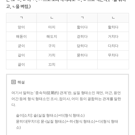
고, ㄴ을 버림.)
ㄱ
ㄴ
ㄱ
ㄴ
맏이
마지
핥이다
할치다
해돋이
해도지
걷히다
거치다
굳이
구지
닫히다
다치다
같이
가치
묻히다
무치다
끝이
끄치
해설
여기서 말하는 ‘종속적(從屬的) 관계’란, 실질 형태소인 체언, 어근, 용언
어간 등에 형식 형태소인 조사, 접미사, 어미 등이 결합하는 관계를 말한
다.
솥이[소치]: 솥(실질 형태소)+이(형식 형태소)
묻히다[무치다]: 묻­-(실질 형태소)+­-히­-(형식 형태소)+-다(형식 형태
소)