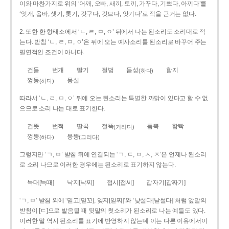
이와 마찬가지로 위의 ‘어깨, 오빠, 새끼, 토끼, 가꾸다, 기쁘다, 아끼다’를
‘엇개, 옵바, 샛기, 톳기, 갓구다, 깃브다, 앗기다’로 적을 근거는 없다.
2. 또한 한 형태소에서 ‘ㄴ, ㄹ, ㅁ, ㅇ’ 뒤에서 나는 된소리도 소리대로 적
는다. 받침 ‘ㄴ, ㄹ, ㅁ, ㅇ’은 뒤에 오는 예사소리를 된소리로 바꾸어 주는
필연적인 조건이 아니다.
건들
번개
딸기
절벙
듬성
함지
(하다)
껑둥
뭉실
(하다)
따라서 ‘ㄴ, ㄹ, ㅁ, ㅇ’ 뒤에 오는 된소리는 특별한 까닭이 있다고 할 수 없
으므로 소리 나는 대로 표기한다.
건뜻
번쩍
딸꾹
절뚝
듬뿍
함빡
(거리다)
껑뚱
뭉뚱
(하다)
(그리다)
그렇지만 ‘ㄱ, ㅂ’ 받침 뒤에 연결되는 ‘ㄱ, ㄷ, ㅂ, ㅅ, ㅈ’은 언제나 된소리
로 소리 나므로 이러한 경우에는 된소리로 표기하지 않는다.
늑대[늑때]
낙지[낙찌]
접시[접씨]
갑자기[갑짜기]
‘ㄱ, ㅂ’ 받침 외에 ‘믿고[믿꼬], 잊지[읻찌]’와 ‘낯설다[낟썰다]’처럼 앞말의
받침이 [ㄷ]으로 발음될 때 뒷말의 첫소리가 된소리로 나는 예들도 있다.
이러한 말 역시 된소리를 표기에 반영하지 않는데 이는 다른 이유에서이