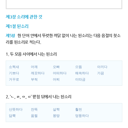
제3장 소리에 관한 것
제1절 된소리
제5항
한 단어 안에서 뚜렷한 까닭 없이 나는 된소리는 다음 음절의 첫소
리를 된소리로 적는다.
1. 두 모음 사이에서 나는 된소리
소쩍새
어깨
오빠
으뜸
아끼다
기쁘다
깨끗하다
어떠하다
해쓱하다
가끔
거꾸로
부썩
어찌
이따금
2. ‘ㄴ, ㄹ, ㅁ, ㅇ’ 받침 뒤에서 나는 된소리
산뜻하다
잔뜩
살짝
훨씬
담뿍
움찔
몽땅
엉뚱하다