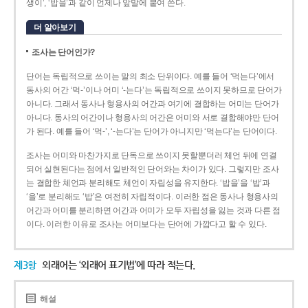
생이’, ‘밥을’과 같이 언제나 앞말에 붙여 쓴다.
더 알아보기
조사는 단어인가?
단어는 독립적으로 쓰이는 말의 최소 단위이다. 예를 들어 ‘먹는다’에서
동사의 어간 ‘먹-­’이나 어미 ‘­-는다’는 독립적으로 쓰이지 못하므로 단어가
아니다. 그래서 동사나 형용사의 어간과 여기에 결합하는 어미는 단어가
아니다. 동사의 어간이나 형용사의 어간은 어미와 서로 결합해야만 단어
가 된다. 예를 들어 ‘먹-’, ‘-는다’는 단어가 아니지만 ‘먹는다’는 단어이다.
조사는 어미와 마찬가지로 단독으로 쓰이지 못할뿐더러 체언 뒤에 연결
되어 실현된다는 점에서 일반적인 단어와는 차이가 있다. 그렇지만 조사
는 결합한 체언과 분리해도 체언이 자립성을 유지한다. ‘밥을’을 ‘밥’과
‘을’로 분리해도 ‘밥’은 여전히 자립적이다. 이러한 점은 동사나 형용사의
어간과 어미를 분리하면 어간과 어미가 모두 자립성을 잃는 것과 다른 점
이다. 이러한 이유로 조사는 어미보다는 단어에 가깝다고 할 수 있다.
제3항
외래어는 ‘외래어 표기법’에 따라 적는다.
해설