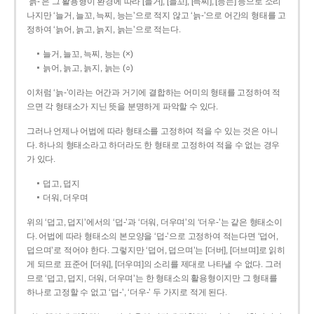
‘늙-’은 그 활용형이 환경에 따라 [늘거], [늘꼬], [늑찌], [능는] 등으로 소리
나지만 ‘늘거, 늘꼬, 늑찌, 능는’으로 적지 않고 ‘늙-’으로 어간의 형태를 고
정하여 ‘늙어, 늙고, 늙지, 늙는’으로 적는다.
늘거, 늘꼬, 늑찌, 능는 (×)
늙어, 늙고, 늙지, 늙는 (○)
이처럼 ‘늙-­’이라는 어간과 거기에 결합하는 어미의 형태를 고정하여 적
으면 각 형태소가 지닌 뜻을 분명하게 파악할 수 있다.
그러나 언제나 어법에 따라 형태소를 고정하여 적을 수 있는 것은 아니
다. 하나의 형태소라고 하더라도 한 형태로 고정하여 적을 수 없는 경우
가 있다.
덥고, 덥지
더워, 더우며
위의 ‘덥고, 덥지’에서의 ‘덥-­’과 ‘더워, 더우며’의 ‘더우-­’는 같은 형태소이
다. 어법에 따라 형태소의 본모양을 ‘덥-­’으로 고정하여 적는다면 ‘덥어,
덥으며’로 적어야 한다. 그렇지만 ‘덥어, 덥으며’는 [더버], [더브며]로 읽히
게 되므로 표준어 [더워], [더우며]의 소리를 제대로 나타낼 수 없다. 그러
므로 ‘덥고, 덥지, 더워, 더우며’는 한 형태소의 활용형이지만 그 형태를
하나로 고정할 수 없고 ‘덥-’, ‘더우-’ 두 가지로 적게 된다.