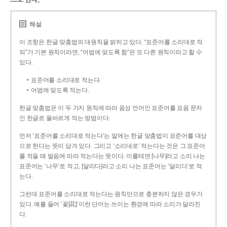
해설
이 조항은 한글 맞춤법의 대원칙을 밝히고 있다. “표준어를 소리대로 적
되”가 기본 원칙이라면, “어법에 맞도록 함”은 또 다른 원칙이라고 할 수
있다.
표준어를 소리대로 적는다.
어법에 맞도록 적는다.
한글 맞춤법은 이 두 가지 원칙에 따라 음성 언어인 표준어를 표음 문자
인 한글로 올바르게 적는 방법이다.
먼저 ‘표준어를 소리대로 적는다’는 말에는 한글 맞춤법이 표준어를 대상
으로 한다는 뜻이 담겨 있다. 그리고 ‘소리대로’ 적는다는 것은 그 표준어
를 적을 때 발음에 따라 적는다는 뜻이다. 이를테면 [나무]라고 소리 나는
표준어는 ‘나무’로 적고, [달리다]라고 소리 나는 표준어는 ‘달리다’로 적
는다.
그런데 표준어를 소리대로 적는다는 원칙만으로 충분하지 않은 경우가
있다. 예를 들어 ‘꽃[花]’이란 단어는 쓰이는 환경에 따라 소리가 달라진
다.