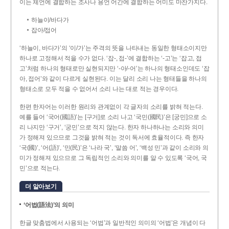
이는 체언에 결합하는 조사나 용언 어간에 결합하는 어미도 마찬가지다.
하늘이/바다가
잡아/접어
‘하늘이, 바다가’의 ‘이/가’는 주격의 뜻을 나타내는 동일한 형태소이지만
하나로 고정해서 적을 수가 없다. ‘잡-, 접-’에 결합하는 ‘-고’는 ‘잡고, 접
고’처럼 하나의 형태로만 실현되지만 ‘-아/-어’는 하나의 형태소인데도 ‘잡
아, 접어’와 같이 다르게 실현된다. 이는 달리 소리 나는 형태들을 하나의
형태소로 모두 적을 수 없어서 소리 나는 대로 적는 경우이다.
한편 한자어는 이러한 원리와 관계없이 각 글자의 소리를 밝혀 적는다.
예를 들어 ‘국어(國語)’는 [구거]로 소리 나고 ‘국민(國民)’은 [궁민]으로 소
리 나지만 ‘구거’, ‘궁민’으로 적지 않는다. 한자 하나하나는 소리와 의미
가 정해져 있으므로 그것을 밝혀 적는 것이 독서에 효율적이다. 즉 한자
‘국(國)’, ‘어(語)’, ‘민(民)’은 ‘나라 국’, ‘말씀 어’, ‘백성 민’과 같이 소리와 의
미가 정해져 있으므로 그 독립적인 소리와 의미를 알 수 있도록 ‘국어, 국
민’으로 적는다.
더 알아보기
‘어법(語法)’의 의미
한글 맞춤법에서 사용되는 ‘어법’과 일반적인 의미의 ‘어법’은 개념이 다