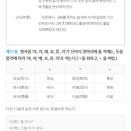
상 구분한 일 년 동안의 기간. 또는 앞의 말에 해당하는 그
해. ¶ 졸업 연도/제작 연도.
년도(年度)
「의존명사」((해를 뜻하는 말 뒤에 쓰여)) 일정한 기간
단위로서의 그해. ¶ 1985년도 출생자/1970년도 졸업
식/1990년도 예산안.
제11항
한자음 ‘랴, 려, 례, 료, 류, 리’가 단어의 첫머리에 올 적에는, 두음
법칙에 따라 ‘야, 여, 예, 요, 유, 이’로 적는다.(ㄱ을 취하고, ㄴ을 버림.)
ㄱ
ㄴ
ㄱ
ㄴ
양심(良心)
량심
용궁(龍宮)
룡궁
역사(歷史)
력사
유행(流行)
류행
예의(禮儀)
례의
이발(理髮)
리발
다만, 다음과 같은 의존 명사는 본음대로 적는다.
리(里): 몇 리냐?
리(理): 그럴 리가 없다.