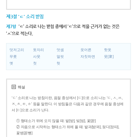
제3절 'ㄷ' 소리 받침
제7항
‘ㄷ’ 소리로 나는 받침 중에서 ‘ㄷ’으로 적을 근거가 없는 것은
‘ㅅ’으로 적는다.
덧저고리
돗자리
엇셈
웃어른
핫옷
무릇
사뭇
얼핏
자칫하면
뭇[衆]
옛
첫
헛
해설
‘ㄷ’ 소리로 나는 받침이란, 음절 종성에서 [ㄷ]으로 소리 나는 ‘ㄷ, ㅅ, ㅆ,
ㅈ, ㅊ, ㅌ, ㅎ’ 등을 말한다. 이 받침들은 다음과 같은 경우에 음절 종성에
서 [ㄷ]으로 소리가 난다.
① 형태소가 뒤에 오지 않을 때: 밭[받], 빚[빋], 꽃[꼳]
② 자음으로 시작하는 형태소가 뒤에 올 때: 밭과[받꽈], 젖다[젇따],
꽃병[꼳뼝]