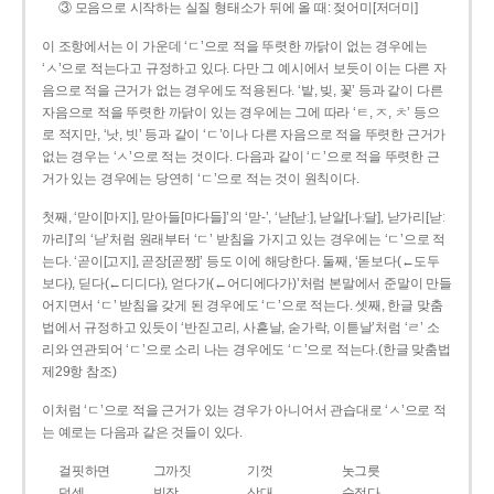
③ 모음으로 시작하는 실질 형태소가 뒤에 올 때: 젖어미[저더미]
이 조항에서는 이 가운데 ‘ㄷ’으로 적을 뚜렷한 까닭이 없는 경우에는
‘ㅅ’으로 적는다고 규정하고 있다. 다만 그 예시에서 보듯이 이는 다른 자
음으로 적을 근거가 없는 경우에도 적용된다. ‘밭, 빚, 꽃’ 등과 같이 다른
자음으로 적을 뚜렷한 까닭이 있는 경우에는 그에 따라 ‘ㅌ, ㅈ, ㅊ’ 등으
로 적지만, ‘낫, 빗’ 등과 같이 ‘ㄷ’이나 다른 자음으로 적을 뚜렷한 근거가
없는 경우는 ‘ㅅ’으로 적는 것이다. 다음과 같이 ‘ㄷ’으로 적을 뚜렷한 근
거가 있는 경우에는 당연히 ‘ㄷ’으로 적는 것이 원칙이다.
첫째, ‘맏이[마지], 맏아들[마다들]’의 ‘맏-’, ‘낟[낟ː], 낟알[나ː달], 낟가리[낟ː
까리]’의 ‘낟’처럼 원래부터 ‘ㄷ’ 받침을 가지고 있는 경우에는 ‘ㄷ’으로 적
는다. ‘곧이[고지], 곧장[곧짱]’ 등도 이에 해당한다. 둘째, ‘돋보다(←도두
보다), 딛다(←디디다), 얻다가(←어디에다가)’처럼 본말에서 준말이 만들
어지면서 ‘ㄷ’ 받침을 갖게 된 경우에도 ‘ㄷ’으로 적는다. 셋째, 한글 맞춤
법에서 규정하고 있듯이 ‘반짇고리, 사흗날, 숟가락, 이튿날’처럼 ‘ㄹ’ 소
리와 연관되어 ‘ㄷ’으로 소리 나는 경우에도 ‘ㄷ’으로 적는다.(한글 맞춤법
제29항 참조)
이처럼 ‘ㄷ’으로 적을 근거가 있는 경우가 아니어서 관습대로 ‘ㅅ’으로 적
는 예로는 다음과 같은 것들이 있다.
걸핏하면
그까짓
기껏
놋그릇
덧셈
빗장
삿대
숫접다