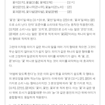
……………
꽃이[꼬치], 꽃을[꼬츨], 꽃에[꼬체]
[꼬ㅊ]
…
꽃만[꼰만], 꽃나무[꼰나무], 꽃놀이[꼰노리]
[꼰]
………
꽃과[꼳꽈], 꽃다발[꼳따발], 꽃밭[꼳빧]
[꼳]
‘꽃’은 ‘꽃이’일 때는 [꼬ㅊ]으로, ‘꽃만’일 때는 [꼰]으로, ‘꽃과’일 때는 [꼳]
으로 소리 난다. 만약 ‘표준어를 소리대로 적는다’는 원칙만 적용한다면,
[꼬치]로 소리 나는 말은 ‘꼬치’로, [꼰만]으로 소리 나는 말은 ‘꼰만’으로,
[꼳꽈]로 소리 나는 말은 ‘꼳꽈’로 적게 되어 ‘꽃[花]’이라는 하나의 말이 여
러 형태로 적히게 된다.
그런데 이처럼 의미가 같은 하나의 말을 여러 가지 형태로 적으면 그것이
무슨 말인지 알아보기가 쉽지 않다. 의미가 같은 하나의 말은 형태를 하
나로 고정하여 일관되게 적어야 의미를 파악하기가 쉽다. 즉 ‘꽃, 꼰,
꼳’보다는 ‘꽃’ 하나로 일관되게 적는 것이 의미를 파악하는 데 효과적이
다.
‘어법에 맞도록 한다’는 것은 이와 같이 뜻을 파악하기 쉽도록 각 형태소
의 본모양을 밝혀 적는다는 말이다. 이에 따라 ‘꽃’은 [꼬ㅊ], [꼰], [꼳]의 세
가지로 소리 나는 형태소이지만 그 본모양에 따라 ‘꽃’ 한 가지로 적고,
[꼬치], [꼰만], [꼳꽈]도 ‘꽃이, 꽃만, 꽃과’로 적게 된다. 이는 ‘꽃’과 같은 명
사 뒤에 조사가 결합할 때뿐 아니라 ‘늙-’과 같은 용언의 어간 뒤에 어미가
결합할 때도 동일하게 적용된다.