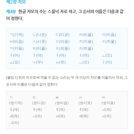
제2장 자모
제4항
한글 자모의 수는 스물넉 자로 하고, 그 순서와 이름은 다음과 같
이 정한다.
ㄱ(기역)
ㄴ(니은)
ㄷ(디귿)
ㄹ(리을)
ㅁ(미음)
ㅂ(비읍)
ㅅ(시옷)
ㅇ(이응)
ㅈ(지읒)
ㅊ(치읓)
ㅋ(키읔)
ㅌ(티읕)
ㅍ(피읖)
ㅎ(히읗)
ㅏ(아)
ㅑ(야)
ㅓ(어)
ㅕ(여)
ㅗ(오)
ㅛ(요)
ㅜ(우)
ㅠ(유)
ㅡ(으)
ㅣ(이)
[붙임 1] 위의 자모로써 적을 수 없는 소리는 두 개 이상의 자모를 어울러서 적되, 그
순서와 이름은 다음과 같이 정한다.
ㄲ
ㄸ
ㅃ
ㅆ
ㅉ
(쌍기역)
(쌍디귿)
(쌍비읍)
(쌍시옷)
(쌍지읒)
ㅐ(애)
ㅒ(얘)
ㅔ(에)
ㅖ(예)
ㅘ(와)
ㅙ(왜)
ㅚ(외)
ㅝ(워)
ㅞ(웨)
ㅟ(위)
ㅢ(의)