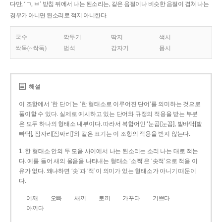
다만, ‘ㄱ, ㅂ’ 받침 뒤에서 나는 된소리는, 같은 음절이나 비슷한 음절이 겹쳐 나는
경우가 아니면 된소리로 적지 아니한다.
국수
깍두기
딱지
색시
싹둑(~싹둑)
법석
갑자기
몹시
해설
이 조항에서 ‘한 단어’는 ‘한 형태소로 이루어진 단어’를 의미하는 것으로
풀이할 수 있다. 실제로 예시하고 있는 단어와 규정의 적용을 받는 부분
은 모두 하나의 형태소 내부이다. 따라서 복합어인 ‘눈곱[눈꼽], 발바닥[발
빠닥], 잠자리[잠짜리]’와 같은 표기는 이 조항의 적용을 받지 않는다.
1. 한 형태소 안의 두 모음 사이에서 나는 된소리는 소리 나는 대로 적는
다. 예를 들어 새의 울음을 나타내는 형태소 ‘소쩍’은 ‘솟적’으로 적을 이
유가 없다. 왜냐하면 ‘솟’과 ‘적’이 의미가 있는 형태소가 아니기 때문이
다.
어깨
오빠
새끼
토끼
가꾸다
기쁘다
아끼다