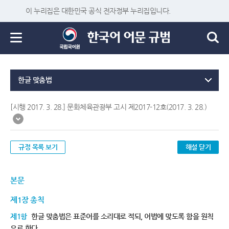
이 누리집은 대한민국 공식 전자정부 누리집입니다.
한글 맞춤법
[시행 2017. 3. 28.] 문화체육관광부 고시 제2017-12호(2017. 3. 28.)
규정 목록 보기
해설 닫기
본문
제1장 총칙
제1항
한글 맞춤법은 표준어를 소리대로 적되, 어법에 맞도록 함을 원칙
으로 한다.