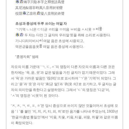
兩字只取本字之釋俚語爲聲
其尼池梨眉非時異八音用於初聲
役隱
乙音邑
凝八音用於終聲
초성과 종성에 두루 쓰이는 여덟 자
ㄱ기역 ㄴ니은 ㄷ디귿 ㄹ리을 ㅁ미음 ㅂ비읍 ㅅ시옷 ㆁ
두 자는 다만 그 글자의 우리말 뜻을 취해 소리로 사용한다.
기니디리미비시
여덟 음은 초성에 사용되고,
역은귿을음읍옷
여덟 음은 종성에 사용된다.
“훈몽자회” 범례
자모의 이름 가운데 ‘ㄱ, ㄷ, ㅅ’의 명칭이 다른 자모의 이름과 다른 것은
한자에는 ‘윽, 읃, 읏’과 같은 발음을 가진 글자가 없기 때문이었다. 그래
서 ‘윽’은 가까운 발음인 ‘役(역)’으로 표시하여 ‘ㄱ’은 ‘기역’이 되었다. 그
리고 ‘읃’과 ‘읏’은 각각 ‘末(귿 말)’과 ‘衣(옷 의)’로 표기하고, 두 글자는 글
자의 의미만을 취한다고 설명하였다. 그래서 ‘ㄷ’의 명칭은 ‘디귿’이,
‘ㅅ’의 명칭은 ‘시옷’이 된 것이다.
‘ㅈ, ㅊ, ㅋ, ㅌ, ㅍ, ㅎ’은 당시 종성으로 쓰이지 않던 것들이어서 초성에 모
음 ‘ㅣ’를 붙인 ‘지, 치, 키, 티, 피, 히’로만 음가를 나타내 주었는데, 1933년
‘한글 마춤법 통일안’에서 ‘지읒, 치읓, 키읔, 티읕, 피읖, 히읗’과 같은 이름
이 확정되었다.