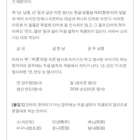
기 때문이다.
즉 ‘냥, 냥쭝, 년’ 등과 같은 의존 명사는 한글 맞춤법 제42항에 따라 앞말
과 띄어 쓰지만 언제나 의존하는 대상과 하나의 단위로 쓰인다. 이러한
이유로 이 말들은 독립된 단어로 잘 인식되지 않고, 그 결과 단어의 첫머
리에도 ‘연도, 열반’ 등과 달리 두음 법칙이 적용되지 않는다. 따라서 소리
나는 대로 적는다.
십 년
금 한 냥
은 두 냥쭝
따라서 ‘年’, ‘年度’처럼 의존 명사로 쓰이기도 하고 명사로 쓰이기도 하는
한자어의 경우에는 두음 법칙의 적용에서 차이가 난다. ‘년, 년도’가 의존
명사라면 ‘연, 연도’는 명사이다.
연 강수량(명사)
일 년(의존 명사)
생산 연도(명사)
2018 년도(의존 명사)
[붙임 1]
단어의 첫머리가 아닌 경우에는 두음 법칙이 적용되지 않으므로
본음대로 적는 것이다.
소녀(少女)
만년(晩年)
배뇨(排尿)
비구니(比丘尼)
운니(雲泥)
탐닉(耽溺)