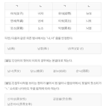
ㄱ
ㄴ
ㄱ
ㄴ
여자(女子)
녀자
유대(紐帶)
뉴대
연세(年歲)
년세
이토(泥土)
니토
요소(尿素)
뇨소
익명(匿名)
닉명
다만, 다음과 같은 의존 명사에서는 ‘냐, 녀’ 음을 인정한다.
냥(兩)
냥쭝(兩-)
년(年)(몇 년)
[붙임 1] 단어의 첫머리 이외의 경우에는 본음대로 적는다.
남녀(男女)
당뇨(糖尿)
결뉴(結紐)
은닉(隱匿)
[붙임 2] 접두사처럼 쓰이는 한자가 붙어서 된 말이나 합성어에서, 뒷말의 첫소리가
‘ㄴ’ 소리로 나더라도 두음 법칙에 따라 적는다.
신여성(新女性)
공염불(空念佛)
남존여비(男尊女卑)