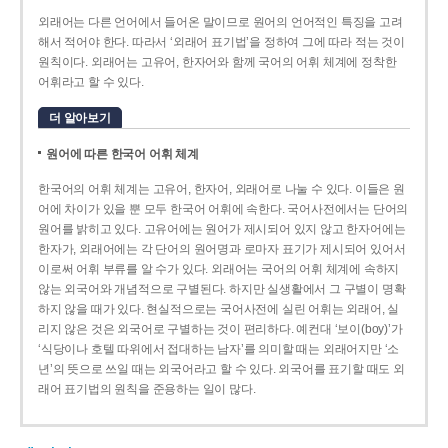
외래어는 다른 언어에서 들어온 말이므로 원어의 언어적인 특징을 고려
해서 적어야 한다. 따라서 ‘외래어 표기법’을 정하여 그에 따라 적는 것이
원칙이다. 외래어는 고유어, 한자어와 함께 국어의 어휘 체계에 정착한
어휘라고 할 수 있다.
더 알아보기
원어에 따른 한국어 어휘 체계
한국어의 어휘 체계는 고유어, 한자어, 외래어로 나눌 수 있다. 이들은 원
어에 차이가 있을 뿐 모두 한국어 어휘에 속한다. 국어사전에서는 단어의
원어를 밝히고 있다. 고유어에는 원어가 제시되어 있지 않고 한자어에는
한자가, 외래어에는 각 단어의 원어명과 로마자 표기가 제시되어 있어서
이로써 어휘 부류를 알 수가 있다. 외래어는 국어의 어휘 체계에 속하지
않는 외국어와 개념적으로 구별된다. 하지만 실생활에서 그 구별이 명확
하지 않을 때가 있다. 현실적으로는 국어사전에 실린 어휘는 외래어, 실
리지 않은 것은 외국어로 구별하는 것이 편리하다. 예컨대 ‘보이(boy)’가
‘식당이나 호텔 따위에서 접대하는 남자’를 의미할 때는 외래어지만 ‘소
년’의 뜻으로 쓰일 때는 외국어라고 할 수 있다. 외국어를 표기할 때도 외
래어 표기법의 원칙을 준용하는 일이 많다.