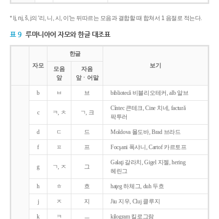
* lj, nj, š, j의 '리, 니, 시, 이'는 뒤따르는 모음과 결합할 때 합쳐서 1 음절로 적는다.
표 9
루마니아어 자모와 한글 대조표
한글
자모
보기
모음
자음
앞
앞ㆍ어말
b
ㅂ
브
bibliotecǎ 비블리오테커, alb 알브
Cîntec 큰테크, Cine 치네, facturǎ
c
ㅋ, ㅊ
ㄱ, 크
팍투러
d
ㄷ
드
Moldova 몰도바, Brad 브라드
f
ㅍ
프
Focşani 폭샤니, Cartof 카르토프
Galaţi 갈라치, Gigel 지젤, hering
g
ㄱ, ㅈ
그
헤린그
h
ㅎ
흐
haţeg 하체그, duh 두흐
j
ㅈ
지
Jiu 지우, Cluj 클루지
k
ㅋ
ㅡ
kilogram 킬로그람