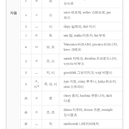
r
ㄹ
르
슈누르
serce 세르체, srebro 스레브로, pas
자음
s
ㅅ
스
파스
ś
ㅡ
시
ślepy 실레피, dziś 지시
t
ㅌ
트
tam 탐, matka 마트카, but 부트
Warszawa 바르샤바, piwnica 피브니차,
w
ㅂ
브, 프
krew 크레프
zamek 자메크, zbrodnia 즈브로드니아,
z
ㅈ
즈, 스
wywóz 비부스
ź
ㅡ
지, 시
gwoździk 그보지지크, więź 비엥시
ㅈ,
żyto 지토, różny 루주니, łyżka 위슈카,
ż
주, 슈, 시
시*
straż 스트라시
chory 호리, kuchnia 쿠흐니아, dach
ch
ㅎ
흐
다흐
dziura 지우라, dzwon 즈본, mosiądz
dz
ㅈ
즈, 츠
모시옹츠
dź
ㅡ
치
niedźwiedź 니에치비에치