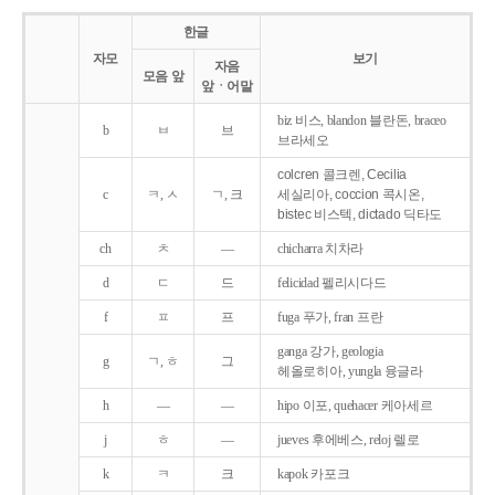
한글
자모
보기
자음
모음 앞
앞ㆍ어말
biz 비스, blandon 블란돈, braceo
b
ㅂ
브
브라세오
colcren 콜크렌, Cecilia
c
ㅋ, ㅅ
ㄱ, 크
세실리아, coccion 콕시온,
bistec 비스텍, dictado 딕타도
ch
ㅊ
―
chicharra 치차라
d
ㄷ
드
felicidad 펠리시다드
f
ㅍ
프
fuga 푸가, fran 프란
ganga 강가, geologia
g
ㄱ, ㅎ
그
헤올로히아, yungla 융글라
h
―
―
hipo 이포, quehacer 케아세르
j
ㅎ
―
jueves 후에베스, reloj 렐로
k
ㅋ
크
kapok 카포크