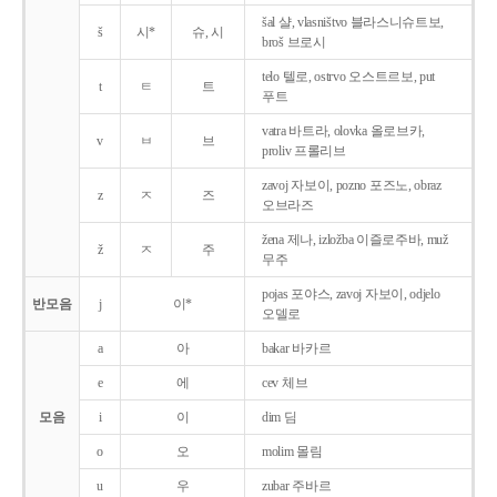
šal 샬, vlasništvo 블라스니슈트보,
š
시*
슈, 시
broš 브로시
telo 텔로, ostrvo 오스트르보, put
t
ㅌ
트
푸트
vatra 바트라, olovka 올로브카,
v
ㅂ
브
proliv 프롤리브
zavoj 자보이, pozno 포즈노, obraz
z
ㅈ
즈
오브라즈
žena 제나, izložba 이즐로주바, muž
ž
ㅈ
주
무주
pojas 포야스, zavoj 자보이, odjelo
반모음
j
이*
오델로
a
아
bakar 바카르
e
에
cev 체브
모음
i
이
dim 딤
o
오
molim 몰림
u
우
zubar 주바르