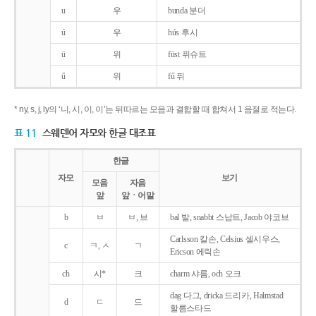
u
우
bunda 분더
ú
우
hús 후시
ü
위
füst 퓌슈트
ű
위
fű 퓌
* ny, s, j, ly의 ‘니, 시, 이, 이’는 뒤따르는 모음과 결합할 때 합쳐서 1 음절로 적는다.
표 11
스웨덴어 자모와 한글 대조표
한글
자모
보기
모음
자음
앞
앞ㆍ어말
b
ㅂ
ㅂ, 브
bal 발, snabbt 스납트, Jacob 야코브
Carlsson 칼손, Celsius 셀시우스,
c
ㅋ, ㅅ
ㄱ
Ericson 에릭손
ch
시*
크
charm 샤름, och 오크
dag 다그, dricka 드리카, Halmstad
d
ㄷ
드
할름스타드