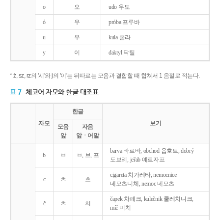
o
오
udo 우도
ó
우
próba 프루바
u
우
kula 쿨라
y
이
daktyl 닥틸
* ż, sz, rz의 '시'와 j의 '이'는 뒤따르는 모음과 결합할 때 합쳐서 1 음절로 적는다.
표 7
체코어 자모와 한글 대조표
한글
자모
보기
모음
자음
앞
앞ㆍ어말
barva 바르바, obchod 옵호트, dobrý
b
ㅂ
ㅂ, 브, 프
도브리, jeřab 예르자프
cigareta 치가레타, nemocnice
c
ㅊ
츠
네모츠니체, nemoc 네모츠
čapek 차페크, kulečnik 쿨레치니크,
č
ㅊ
치
míč 미치