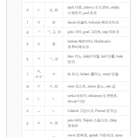
dach 다흐, zdrowy 즈드로비, słodki
d
ㄷ
드, 트
스워트키, pod 포트
f
ㅍ
프
fasola 파솔라, befsztyk 베프슈티크
g
ㄱ
ㄱ, 그, 크
góra 구라, grad 그라트, targ 타르크
herbata 헤르바타, Hrubieszów
h
ㅎ
흐
흐루비에슈프
kino 키노, daktyl 닥틸, król 크룰, bank
k
ㅋ
ㄱ, 크
반크
ㄹ,
l
ㄹ
lis 리스, kolano 콜라노, motyl 모틸
ㄹㄹ
m
ㅁ
ㅁ, 므
most 모스트, zimno 짐노, sam 삼
nerka 네르카, dokument 도쿠멘트,
n
ㄴ
ㄴ
dywan 디반
ń
ㅡ
ㄴ
Gdańsk 그단스크, Poznań 포즈난
para 파라, Słupsk 스웁스크, chłop
p
ㅍ
ㅂ, 프
흐워프
rower 로베르, garnek 가르네크, sznur