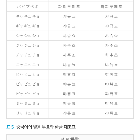
パ ピ プ ペ ポ
파 피 푸 페 포
파 피 푸 페 포
キャ キュ キョ
갸 규 교
캬 큐 쿄
ギャ ギュ ギョ
갸 규 교
갸 규 교
シャ シュ ショ
샤 슈 쇼
샤 슈 쇼
ジャ ジュ ジョ
자 주 조
자 주 조
チャ チュ チョ
자 주 조
차 추 초
ニャ ニュ ニョ
냐 뉴 뇨
냐 뉴 뇨
ヒャ ヒュ ヒョ
햐 휴 효
햐 휴 효
ビャ ビュ ビョ
뱌 뷰 뵤
뱌 뷰 뵤
ピャ ピュ ピョ
퍄 퓨 표
퍄 퓨 표
ミャ ミュ ミョ
먀 뮤 묘
먀 뮤 묘
リャ リュ リョ
랴 류 료
랴 류 료
표 5
중국어의 발음 부호와 한글 대조표
성 모 (聲母)