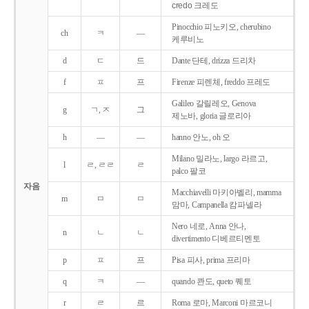
credo 크레도
Pinocchio 피노키오, cherubino
ch
ㅋ
―
케루비노
d
ㄷ
드
Dante 단테, drizza 드리차
f
ㅍ
프
Firenze 피렌체, freddo 프레도
Galileo 갈릴레오, Genova
g
ㄱ, ㅈ
그
제노바, gloria 글로리아
h
―
―
hanno 안노, oh 오
Milano 밀라노, largo 라르고,
l
ㄹ, ㄹㄹ
ㄹ
palco 팔코
자음
Macchiavelli 마키아벨리, mamma
m
ㅁ
ㅁ
맘마, Campanella 캄파넬라
Nero 네로, Anna 안나,
n
ㄴ
ㄴ
divertimento 디베르티멘토
p
ㅍ
프
Pisa 피사, prima 프리마
q
ㅋ
―
quando 콴도, queto 퀘토
r
ㄹ
르
Roma 로마, Marconi 마르코니