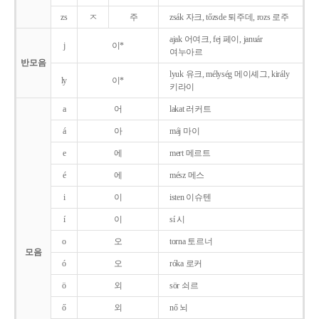
zs
ㅈ
주
zsák 자크, tőzsde 퇴주데, rozs 로주
ajak 어여크, fej 페이, január
j
이*
여누아르
반모음
lyuk 유크, mélység 메이셰그, király
ly
이*
키라이
a
어
lakat 러커트
á
아
máj 마이
e
에
mert 메르트
é
에
mész 메스
i
이
isten 이슈텐
í
이
sí 시
o
오
torna 토르너
모음
ó
오
róka 로커
ö
외
sör 쇠르
ő
외
nő 뇌