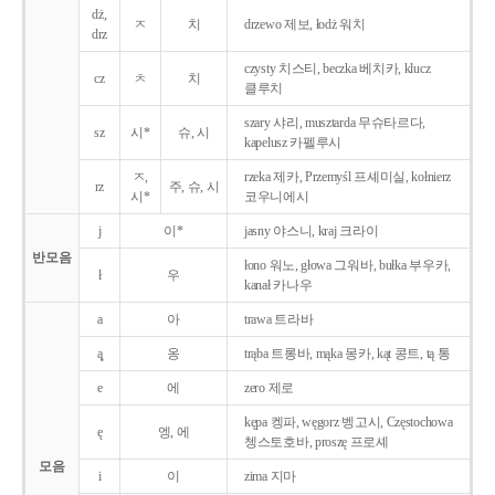
dż,
ㅈ
치
drzewo 제보, łodż 워치
drz
czysty 치스티, beczka 베치카, klucz
cz
ㅊ
치
클루치
szary 샤리, musztarda 무슈타르다,
sz
시*
슈, 시
kapelusz 카펠루시
ㅈ,
rzeka 제카, Przemyśl 프셰미실, kołnierz
rz
주, 슈, 시
시*
코우니에시
j
이*
jasny 야스니, kraj 크라이
반모음
łono 워노, głowa 그워바, bułka 부우카,
ł
우
kanał 카나우
a
아
trawa 트라바
ą̨
옹
trąba 트롱바, mąka 몽카, kąt 콩트, tą 통
e
에
zero 제로
kępa 켕파, węgorz 벵고시, Częstochowa
ę
엥, 에
쳉스토호바, proszę 프로셰
모음
i
이
zima 지마