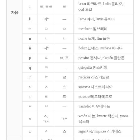
lacrar 라크라르, Lulio 룰리오,
l
ㄹ, ㄹㄹ
ㄹ
ocal 오칼
자음
ll
이*
―
llama 야마, lluvia 유비아
m
ㅁ
ㅁ
membrete 멤브레테
n
ㄴ
ㄴ
noche 노체, flan 플란
ñ
니*
―
ñoñez 뇨녜스, mañana 마냐나
p
ㅍ
ㅂ, 프
pepsina 펩시나, plantón 플란톤
q
ㅋ
―
quisquilla 키스키야
r
ㄹ
르
rascador 라스카도르
s
ㅅ
스
sastreria 사스트레리아
t
ㅌ
트
tetraetro 테트라에트로
v
ㅂ
―
viudedad 비우데다드
ㅅ,
xenón 세논, laxante 락산테, yuxta
x
ㄱ스
ㄱㅅ
육스타
z
ㅅ
스
zagal 사갈, liquidez 리키데스