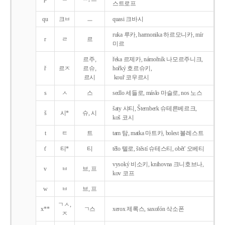
스트로프
qu
크ㅂ
ㅡ
quasi 크바시
ruka 루카, harmonika 하르모니카, mír
r
ㄹ
르
미르
르주,
řeka 르제카, námořník 나모르주니크,
ř
르ㅈ
르슈,
hořký 호르슈키,
르시
kouř 코우르시
s
ㅅ
스
sedlo 세들로, máslo 마슬로, nos 노스
šaty 샤티, Šternberk 슈테른베르크,
š
시*
슈, 시
koš 코시
t
ㅌ
트
tam 탐, matka 마트카, bolest 볼레스트
t'
티*
티
tělo 텔로, štěstí 슈테스티, obět' 오베티
vysoký 비소키, knihovna 크니호브나,
v
ㅂ
브, 프
kov 코프
w
ㅂ
브, 프
ㄱㅅ,
x**
ㄱ스
xerox 제록스, saxofón 삭소폰
ㅈ