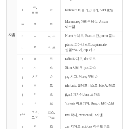
ㄹ,
l
ㄹ
bibliotecǎ 비블리오테커, hotel 호텔
ㄹㄹ
Maramureş 마라무레슈, Avram
m
ㅁ
ㅁ
아브람
자음
n
ㄴ
ㄴ, 느
Nucet 누체트, Bran 브란, pumn 품느
pianist 피아니스트, septembrie
p
ㅍ
ㅂ, 프
셉템브리에, cap 카프
r
ㄹ
르
radio 라디오, dor 도르
s
ㅅ
스
Sibiu 시비우, pas 파스
ş
시*
슈
şag 샤그, Mureş 무레슈
t
ㅌ
트
telefonist 텔레포니스트, bilet 빌레트
ţ
ㅊ
츠
ţigarǎ 치가러, braţ 브라츠
v
ㅂ
브
Victoria 빅토리아, Braşov 브라쇼브
ㄱㅅ,
크스,
x**
taxi 탁시, examen 에그자멘
그ㅈ
ㄱ스
z
ㅈ
즈
ziar 지아르, autobuz 아우토부즈