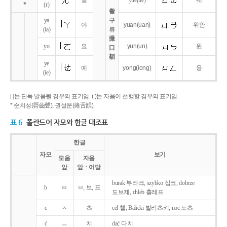
얼
yue
(ue)
웨
*
(r)
촬
ya
구
야
yuan
(uan)
위안
(ia)
류
撮
yo
요
yun
(un)
윈
口
類
ye
예
yong
(iong)
융
(ie)
[ ]는 단독 발음될 경우의 표기임. ( )는 자음이 선행할 경우의 표기임.
* 순치성(脣齒聲), 권설운(捲舌韻).
표 6
폴란드어 자모와 한글 대조표
한글
자모
보기
모음
자음
앞
앞ㆍ어말
burak 부라크, szybko 십코, dobrze
b
ㅂ
ㅂ, 브, 프
도브제, chleb 흘레프
c
ㅊ
츠
cel 첼, Balicki 발리츠키, noc 노츠
ć
ㅡ
치
dać 다치