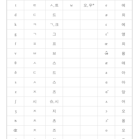
t
ㅌ
ㅅ, 트
w
오, 우*
e
에
d
ㄷ
드
ø
외
k
ㅋ
ㄱ, 크
ɛ
에
g
ㄱ
그
ɛ̃
앵
f
ㅍ
프
œ
외
v
ㅂ
브
욍
θ
ㅅ
스
æ
애
ð
ㄷ
드
a
아
s
ㅅ
스
ɑ
아
z
ㅈ
즈
ɑ̃
앙
ʃ
시
슈, 시
ʌ
어
ʒ
ㅈ
지
ɔ
오
ʦ
ㅊ
츠
ɔ̃
옹
ʣ
ㅈ
즈
o
오