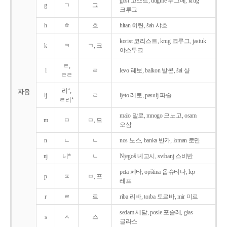
gost 고스트, dugme 두그메, krug
g
ㄱ
그
크루그
h
ㅎ
흐
hitan 히탄, šah 샤흐
korist 코리스트, krug 크루그, jastuk
k
ㅋ
ㄱ, 크
야스투크
ㄹ,
l
ㄹ
levo 레보, balkon 발콘, šal 샬
ㄹㄹ
리*,
자음
lj
ㄹ
ljeto 레토, pasulj 파술
ㄹ리*
malo 말로, mnogo 므노고, osam
m
ㅁ
ㅁ, 므
오삼
n
ㄴ
ㄴ
nos 노스, banka 반카, loman 로만
nj
니*
ㄴ
Njegoš 녜고시, svibanj 스비반
peta 페타, opština 옵슈티나, lep
p
ㅍ
ㅂ, 프
레프
r
ㄹ
르
riba 리바, torba 토르바, mir 미르
sedam 세담, posle 포슬레, glas
s
ㅅ
스
글라스