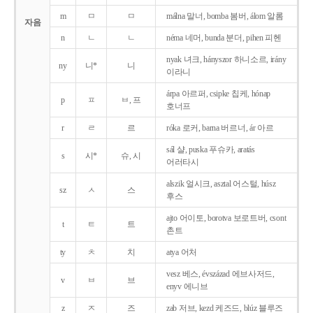
m
ㅁ
ㅁ
málna 말너, bomba 봄버, álom 알롬
자음
n
ㄴ
ㄴ
néma 네머, bunda 분더, pihen 피헨
nyak 녀크, hányszor 하니소르, irány
ny
니*
니
이라니
árpa 아르퍼, csipke 칩케, hónap
p
ㅍ
ㅂ, 프
호너프
r
ㄹ
르
róka 로커, barna 버르너, ár 아르
sál 샬, puska 푸슈카, aratás
s
시*
슈, 시
어러타시
alszik 얼시크, asztal 어스털, húsz
sz
ㅅ
스
후스
ajto 어이토, borotva 보로트버, csont
t
ㅌ
트
촌트
ty
ㅊ
치
atya 어처
vesz 베스, évszázad 에브사저드,
v
ㅂ
브
enyv 에니브
z
ㅈ
즈
zab 저브, kezd 케즈드, blúz 블루즈