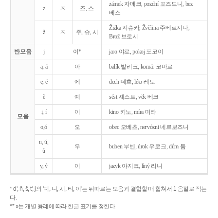
zámek 자메크, pozdní 포즈드니, bez
z
ㅈ
즈, 스
베스
Žižka 지슈카, Žvěřina 주베르지나,
ž
ㅈ
주, 슈, 시
Brož 브로시
반모음
j
이*
jaro 야로, pokoj 포코이
a, á
아
balík 발리크, komár 코마르
e, é
에
dech 데흐, léto 레토
ě
예
sěst 셰스트, věk 베크
i, í
이
kino 키노, míra 미라
모음
o,ó
오
obec 오베츠, nervózni 네르보즈니
u, ú,
우
buben 부벤, úrok 우로크, dům 둠
ů
y, ý
이
jazyk
야지크, líný 리니
* d', ň, š, t', j의 '디, 니, 시, 티, 이'는 뒤따르는 모음과 결합할 때 합쳐서 1 음절로 적는
다.
** x는 개별 용례에 따라 한글 표기를 정한다.