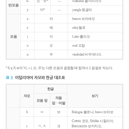
w
오ㆍ우*
―
walkirias 왈키리아스
반모음
y
이*
―
yungla 융글라
a
아
braceo 브라세오
e
에
reloj 렐로
모음
i
이
Lulio 룰리오
o
오
ocal 오칼
u
우
viudedad 비우데다드
* ll, y, ñ, w의 '이, 니, 오, 우'는 다른 모음과 결합할 때 합쳐서 1 음절로 적는다.
표 3
이탈리아어 자모와 한글 대조표
한글
자모
보기
자음
모음 앞
앞ㆍ어말
b
ㅂ
브
Bologna 볼로냐, bravo 브라보
Como 코모, Sicilia 시칠리아,
c
ㅋ, ㅊ
크
Boccaccio 보카치오,