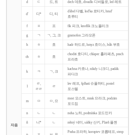
d
ㄷ
드, 트
dech 데흐, divadlo 디바들로, led 레트
d'ábel 댜벨, lod'ka 로티카, hrud'
d'
디*
디, 티
흐루티
f
ㅍ
프
fík 피크, knoflík 크노플리크
g
ㄱ
ㄱ, 그, 크
gramofon 그라모폰
h
ㅎ
흐
hadr 하드르, hmyz 흐미스, bůh 부흐
choditi 호디티, chlapec 흘라페츠, prach
ch
ㅎ
흐
프라흐
kachna 카흐나, nikdy 니크디, padák
k
ㅋ
ㄱ, 크
파다크
ㄹ,
lev 레프, šplhati 슈플하티, postel
l
ㄹ
ㄹㄹ
포스텔
most 모스트, mrak 므라크, podzim
m
ㅁ
ㅁ, 므
포드짐
n
ㄴ
ㄴ
noha 노하, podmínka 포드민카
ň
니*
ㄴ
němý 네미, sáňky 산키, Plzeň 플젠
자음
Praha 프라하, koroptev 코롭테프, strop
p
ㅍ
ㅂ, 프