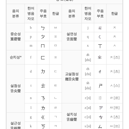
한어
한어
음의
주음
음의
주음
병음
한글
병음
한글
분류
부호
분류
부호
자모
자모
b
ㅂ
j
ㅈ
중순성
설면성
p
ㅍ
q
ㅊ
重脣聲
舌面聲
m
ㅁ
x
ㅅ
zh
순치성*
f
ㅍ
ㅈ [즈]
[zhi]
ch
d
ㄷ
ㅊ [츠]
교설첨성
[chi]
翹舌尖聲
sh
t
ㅌ
ㅅ [스]
설첨성
[shi]
舌尖聲
ㄖ
n
ㄴ
r [ri]
ㄹ [르]
l
ㄹ
z [zi]
ㅉ [쯔]
설치성
g
ㄱ
c [ci]
ㅊ [츠]
舌齒聲
설근성
k
ㅋ
s [si]
ㅆ [쓰]
舌根聲