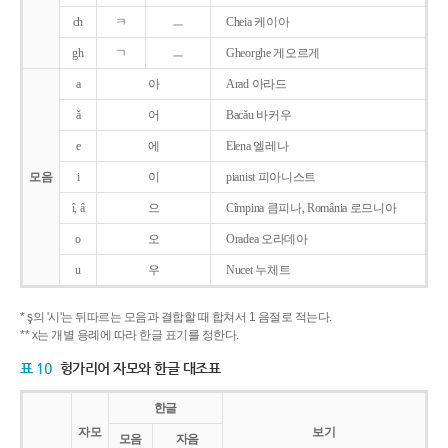
ch
ㅋ
ㅡ
Cheia 케이아
gh
ㄱ
ㅡ
Gheorghe 게오르게
a
아
Arad 아라드
ǎ
어
Bacǎu 바커우
e
에
Elena 엘레나
모음
i
이
pianist 피아니스트
î, â
으
Cîmpina 큼피나, România 로므니아
o
오
Oradea 오라데아
u
우
Nucet 누체트
* ş의 '시'는 뒤따르는 모음과 결합할 때 합쳐서 1 음절로 적는다.
** x는 개별 용례에 따라 한글 표기를 정한다.
표 10
헝가리어 자모와 한글 대조표
한글
자모
보기
모음
자음