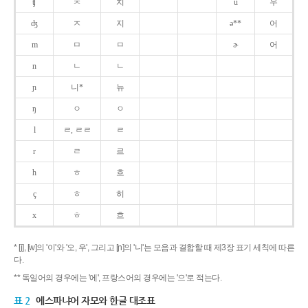
ʧ
ㅊ
치
u
우
ʤ
ㅈ
지
ə**
어
m
ㅁ
ㅁ
ɚ
어
n
ㄴ
ㄴ
ɲ
니*
뉴
ŋ
ㅇ
ㅇ
l
ㄹ, ㄹㄹ
ㄹ
r
ㄹ
르
h
ㅎ
흐
ç
ㅎ
히
x
ㅎ
흐
* [j], [w]의 '이'와 '오, 우', 그리고 [ɲ]의 '니'는 모음과 결합할 때 제3장 표기 세칙에 따른
다.
** 독일어의 경우에는 '에', 프랑스어의 경우에는 '으'로 적는다.
표 2
에스파냐어 자모와 한글 대조표