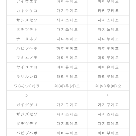
ア イ ウ エ オ
아 이 우 에 오
아 이 우 에 오
カ キ ク ケ コ
가 기 구 게 고
카 키 쿠 케 코
サ シ ス セ ソ
사 시 스 세 소
사 시 스 세 소
タ チ ツ テ ト
다 지 쓰 데 도
타 치 쓰 테 토
ナ ニ ヌ ネ ノ
나 니 누 네 노
나 니 누 네 노
ハ ヒ フ ヘ ホ
하 히 후 헤 호
하 히 후 헤 호
マ ミ ム メ モ
마 미 무 메 모
마 미 무 메 모
ヤ イ ユ エ ヨ
야 이 유 에 요
야 이 유 에 요
ラ リ ル レ ロ
라 리 루 레 로
라 리 루 레 로
ワ (ヰ) ウ (ヱ) ヲ
와 (이) 우 (에) 오
와 (이) 우 (에) 오
ン
ㄴ
ガ ギ グ ゲ ゴ
가 기 구 게 고
가 기 구 게 고
ザ ジ ズ ゼ ゾ
자 지 즈 제 조
자 지 즈 제 조
ダ ヂ ヅ デ ド
다 지 즈 데 도
다 지 즈 데 도
バ ビ ブ ベ ボ
바 비 부 베 보
바 비 부 베 보