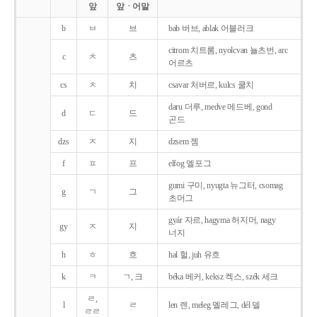
앞
앞ㆍ어말
b
ㅂ
브
bab 버브, ablak 어블러크
citrom 치트롬, nyolcvan 뇰츠번, arc
c
ㅊ
츠
어르츠
cs
ㅊ
치
csavar 처버르, kulcs 쿨치
daru 더루, medve 메드베, gond
d
ㄷ
드
곤드
dzs
ㅈ
지
dzsem 젬
f
ㅍ
프
elfog 엘포그
gumi 구미, nyugta 뉴그터, csomag
g
ㄱ
그
초머그
gyár 자르, hagyma 허지머, nagy
gy
ㅈ
지
너지
h
ㅎ
흐
hal 헐, juh 유흐
k
ㅋ
ㄱ, 크
béka 베커, keksz 켁스, szék 세크
ㄹ,
l
ㄹ
len 렌, meleg 멜레그, dél 델
ㄹㄹ