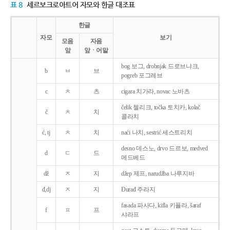
표 8
세르보크로아트어 자모와 한글 대조표
한글
자모
보기
모음
자음
앞
앞ㆍ어말
bog 보그, drobnjak 드로브냐크,
b
ㅂ
브
pogreb 포그레브
c
ㅊ
츠
cigara 치가라, novac 노바츠
čelik 첼리크, točka 토치카, kolač
č
ㅊ
치
콜라치
ć, tj
ㅊ
치
naći 나치, sestrić 세스트리치
desno 데스노, drvo 드르보, medved
d
ㄷ
드
메드베드
dž
ㅈ
지
džep 제프, narudžba 나루지바
đ,dj
ㅈ
지
Ðurađ 주라지
fasada 파사다, kifla 키플라, šaraf
f
ㅍ
프
샤라프