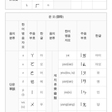
h
ㅎ
운 모 (韻母)
한
어
한어
음의
병
주음
한
음의
주음
병음
한글
분류
음
부호
글
분류
부호
자모
자
모
a
아
yai
야이
o
오
yao
(iao)
야오
e
어
you
(iou,
iu)
유
제
치
ê
에
yan
(ian)
옌
단운
류
單韻
齊
yi
이
yin(in)
인
齒
(i)
類
wu
우
yang
(iang)
양
(u)