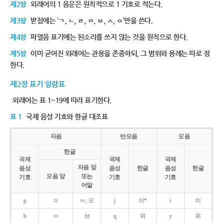
제2항
외래어의 1 음운은 원칙적으로 1 기호로 적는다.
제3항
받침에는 ‘ㄱ, ㄴ, ㄹ, ㅁ, ㅂ, ㅅ, ㅇ’만을 쓴다.
제4항
파열음 표기에는 된소리를 쓰지 않는 것을 원칙으로 한다.
제5항
이미 굳어진 외래어는 관용을 존중하되, 그 범위와 용례는 따로 정
한다.
제2장 표기 일람표
외래어는 표 1~19에 따라 표기한다.
표 1
국제 음성 기호와 한글 대조표
자음
반모음
모음
한글
국제
국제
국제
자음 앞
음성
음성
한글
음성
한글
모음 앞
또는
기호
기호
기호
어말
p
ㅍ
ㅂ, 프
j
이*
i
이
b
ㅂ
브
ɥ
위
y
위