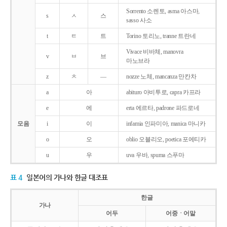
Sorrento 소렌토, asma 아스마,
s
ㅅ
스
sasso 사소
t
ㅌ
트
Torino 토리노, tranne 트란네
Vivace 비바체, manovra
v
ㅂ
브
마노브라
z
ㅊ
―
nozze 노체, mancanza 만칸차
a
아
abituro 아비투로, capra 카프라
e
에
erta 에르타, padrone 파드로네
모음
i
이
infamia 인파미아, manica 마니카
o
오
oblio 오블리오, poetica 포에티카
u
우
uva 우바, spuma 스푸마
표 4
일본어의 가나와 한글 대조표
한글
가나
어두
어중ㆍ어말