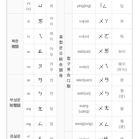
yu
위
ying
(ing)
잉
(u)
아
ai
wa
(ua)
와
이
에
ei
wo
(uo)
워
결
이
복운
합
複韻
운
아
ao
wai
(uai)
와이
모
오
합
結
어
구
웨이
合
ou
wei
(ui)
우
류
(우이)
韻
合
母
an
안
wan
(uan)
완
口
類
원
en
언
wen
(un)
(운)
부성운
附聲韻
wang
ang
앙
왕
(uang)
웡
eng
엉
weng
(ong)
(웅)
권설운
er