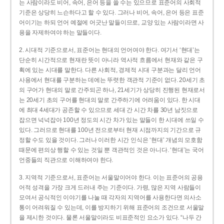
는 사람이라도 비어, 속어, 은어 등을 쓸 수는 있으므로 표준어의 사회적
기준은 상당히 느슨하다고 할 수 있다. 그러나 비어, 속어, 은어 등은 표준
어이기는 하되 언어 예절에 어긋난 말들이므로, 교양 있는 사람이라면 사
용을 자제하여야 하는 말들이다.
2. 시대적 기준으로서, 표준어는 현대의 언어여야 한다. 여기서 ‘현대’는
단순히 시간적으로 현재란 뜻이 아니라 역사적 흐름에서 현재와 같은 구
획에 있는 시대를 말한다. 다른 사회적, 경제적 시대 구분과는 달리 언어
사용에서 현대를 구분하는 데에는 뚜렷한 객관적 기준이 없다. 20세기 초
의 구어가 현대의 말로 간주되곤 하나, 21세기가 상당히 진행된 현재로서
는 20세기 초의 구어를 현대의 말로 간주하기에 어려움이 있다. 한 시대
에 최대 4세대가 공존할 수 있으므로 세대 간 시간 차를 30년 남짓으로
잡으면 넉넉잡아 100년 정도의 시간 차가 있는 말들이 한 시대에 쓰일 수
있다. 그러므로 현대를 100년 전으로부터 현재 시점까지의 기간으로 규
정할 수도 있을 것이다. 그러나 이러한 시간 인식은 ‘현대’ 개념의 모호함
때문에 편의상 행할 수 있는 것일 뿐 객관적인 것은 아니다. ‘현대’는 국어
언중들의 직관으로 이해하여야 한다.
3. 지역적 기준으로서, 표준어는 서울말이어야 한다. 이는 표준어의 공용
어적 성격을 가장 크게 드러내 주는 기준이다. 가령, 많은 지역 사람들이
모여서 공식적인 이야기를 나눌 때 각자의 지역어를 사용한다면 의사소
통이 어려워질 수 있는데, 이를 방지하기 위해 표준어의 조건으로 서울말
을 제시한 것이다. 물론 서울말이라도 비표준적인 요소가 있다. “나두 간