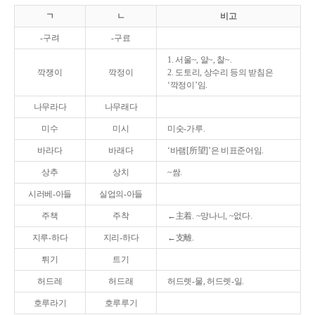
ㄱ
ㄴ
비고
-구려
-구료
1. 서울~, 알~, 찰~.
깍쟁이
깍정이
2. 도토리, 상수리 등의 받침은
‘깍정이’임.
나무라다
나무래다
미수
미시
미숫-가루.
바라다
바래다
‘바램[所望]’은 비표준어임.
상추
상치
~쌈.
시러베-아들
실업의-아들
주책
주착
←主着. ~망나니, ~없다.
지루-하다
지리-하다
←支離.
튀기
트기
허드레
허드래
허드렛-물, 허드렛-일.
호루라기
호루루기