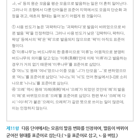
ㅘ, ㅝ’ 등의 원순 모음을 평순 모음으로 발음하는 일은 더 흔히 일어난다.
그러나 이 조항에서 다룬 단어들은 표준어 지역에서도 모음의 단순화 과
정을 겪고, 애초의 형태는 들어 보기 어렵게 된 것들이다.
① 사용 빈도가 높은 ‘괴퍅하다’는 ‘괴팍하다’로 발음이 바뀌었으므로 바
뀐 발음 ‘팍’을 인정하였다. 그러나 사용 빈도가 낮은 ‘강퍅하다, 퍅하다,
퍅성’ 등에서의 ‘퍅’은 ‘팍’으로 발음되지 않으므로 ‘퍅’이 아직도 표준어
형이다.
② ‘미류나무’는 버드나무의 한 종류이므로 ‘미류’는 어원적으로 분명히
버드나무의 의미를 담고 있는 ‘미류(美柳)’인데 이제 ‘미류’라고 발음하는
경우가 거의 없기 때문에 ‘미루나무’를 표준어로 삼았다.
③ ‘여느’도 원래 ‘여늬’였으나 이중 모음 ‘ㅢ’가 단모음 ‘ㅡ’로 변하였으므
로 ‘여느’를 표준어로 삼았다. ‘늬나노’의 ‘늬’도 언어 현실에서 [니]로 소리
나므로 ‘니나노’를 표준어로 삼는다.
④ ‘으례’ 역시 원래 ‘의례(依例)’에서 ‘으례’가 되었던 것인데 ‘례’의 발음
이 ‘레’로 바뀌었으므로 ‘으레’를 표준어로 삼았다. 한편 부사 ‘으레’에 다
시 ‘-이/-히’가 붙은 ‘으레이, 으레히’가 같은 뜻으로 쓰이는 일이 많은데,
이는 인정하지 않는다.
제11항
다음 단어에서는 모음의 발음 변화를 인정하여, 발음이 바뀌어
굳어진 형태를 표준어로 삼는다.(ㄱ을 표준어로 삼고, ㄴ을 버림.)