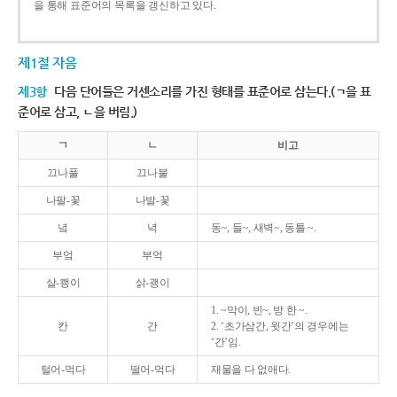
을 통해 표준어의 목록을 갱신하고 있다.
제1절 자음
제3항
다음 단어들은 거센소리를 가진 형태를 표준어로 삼는다.(ㄱ을 표
준어로 삼고, ㄴ을 버림.)
ㄱ
ㄴ
비고
끄나풀
끄나불
나팔-꽃
나발-꽃
녘
녁
동~, 들~, 새벽~, 동틀 ~.
부엌
부억
살-쾡이
삵-괭이
1. ~막이, 빈~, 방 한 ~.
칸
간
2. ‘초가삼간, 윗간’의 경우에는
‘간’임.
털어-먹다
떨어-먹다
재물을 다 없애다.