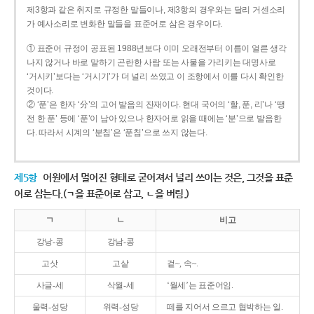
제3항과 같은 취지로 규정한 말들이나, 제3항의 경우와는 달리 거센소리
가 예사소리로 변화한 말들을 표준어로 삼은 경우이다.
① 표준어 규정이 공표된 1988년보다 이미 오래전부터 이름이 얼른 생각
나지 않거나 바로 말하기 곤란한 사람 또는 사물을 가리키는 대명사로
‘거시키’보다는 ‘거시기’가 더 널리 쓰였고 이 조항에서 이를 다시 확인한
것이다.
② ‘푼’은 한자 ‘分’의 고어 발음의 잔재이다. 현대 국어의 ‘할, 푼, 리’나 ‘땡
전 한 푼’ 등에 ‘푼’이 남아 있으나 한자어로 읽을 때에는 ‘분’으로 발음한
다. 따라서 시계의 ‘분침’은 ‘푼침’으로 쓰지 않는다.
제5항
어원에서 멀어진 형태로 굳어져서 널리 쓰이는 것은, 그것을 표준
어로 삼는다.(ㄱ을 표준어로 삼고, ㄴ을 버림.)
ㄱ
ㄴ
비고
강낭-콩
강남-콩
고삿
고샅
겉~, 속~.
사글-세
삭월-세
‘월세’는 표준어임.
울력-성당
위력-성당
떼를 지어서 으르고 협박하는 일.