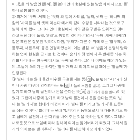
이, 돐을’의 발음인 [돌씨], [돌쓸]이 언어 현실에 있는 발음이 아니므로 ‘돌’
하나로 통합한 것이다.
② 과거에 ‘두째, 세째’는 ‘첫째’와 함께 차례를, ‘둘째, 셋째’는 ‘하나째’와
함께 ‘사과를 벌써 셋째 먹는다’에서와 같이 수량을 나타내는 것으로 구
별하여 써 왔다. 그러나 언어 현실에서 이와 같은 구별은 인위적인 것이
라고 판단되어 ‘둘째, 셋째’로 통합한 것이다. 따라서 ‘두째, 세째, 네째’와
같은 표현은 잘못된 것이다. 다만, ‘두째’가 다른 수 뒤에 오는 ‘열두째, 스
물두째, 서른두째’ 등은 인정하였는데, 이는 받침 ‘ㄹ’ 발음이 분명히 탈락
하는 언어 현실을 근거로 한 것이다. 순서가 첫 번째나 두 번째쯤 되는 차
례를 나타내는 ‘한두째’에서도 ‘두째’로 쓴다. 그러나 이에도 예외가 있는
데, 드물게 쓰이기는 하지만 ‘열두 개째’의 의미로 쓰일 때에는 ‘열둘째’가
인정된다.
③ ‘빌다’에는 원래 물건 따위를 구걸한다는 뜻
과 신
(
밥을 빌러 다니다)
예
이나 사람 따위에 간청한다는 뜻
, 그리고 나중에
(
하늘에 소원을 빌다)
예
갚기로 하고 남의 물건이나 돈을 쓴다는 뜻
이 있
(
친구에게 돈을 빌다)
예
었다. 그런데 나중에 갚기로 하고 남의 물건이나 돈을 쓴다는 뜻의 ‘빌
다’는 ‘빌리다’로 형태가 바뀜에 따라 ‘빌다’를 버리고 ‘빌리다’를 표준어
로 삼은 것이다. ‘빌리다’는 원래 ‘빌다’의 피동형으로서 대가를 받기로 하
고 남에게 물건이나 돈 따위를 내어 주는 것을 뜻하는 말이었다. 그러나
새로운 뜻으로 쓰임에 따라 원래의 의미는 잃어버리게 되었다. 그래서 원
래의 의미로는 ‘빌려주다’가 ‘빌리다’를 대신하여 쓰이게 되었다.