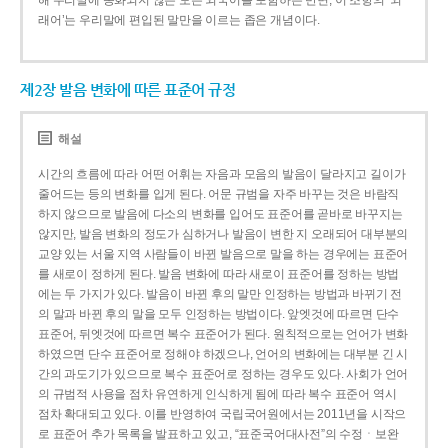
해 우리말에 동화되지 않은 모든 외국어를 포함하는 반면, 이 조항의 ‘외
래어’는 우리말에 편입된 말만을 이르는 좁은 개념이다.
제2장 발음 변화에 따른 표준어 규정
해설
시간의 흐름에 따라 어떤 어휘는 자음과 모음의 발음이 달라지고 길이가
줄어드는 등의 변화를 입게 된다. 어문 규범을 자주 바꾸는 것은 바람직
하지 않으므로 발음에 다소의 변화를 입어도 표준어를 곧바로 바꾸지는
않지만, 발음 변화의 정도가 심하거나 발음이 변한 지 오래되어 대부분의
교양 있는 서울 지역 사람들이 바뀐 발음으로 말을 하는 경우에는 표준어
를 새로이 정하게 된다. 발음 변화에 따라 새로이 표준어를 정하는 방법
에는 두 가지가 있다. 발음이 바뀐 후의 말만 인정하는 방법과 바뀌기 전
의 말과 바뀐 후의 말을 모두 인정하는 방법이다. 앞엣것에 따르면 단수
표준어, 뒤엣것에 따르면 복수 표준어가 된다. 원칙적으로는 언어가 변화
하였으면 단수 표준어로 정해야 하겠으나, 언어의 변화에는 대부분 긴 시
간의 과도기가 있으므로 복수 표준어로 정하는 경우도 있다. 사회가 언어
의 규범적 사용을 점차 유연하게 인식하게 됨에 따라 복수 표준어 역시
점차 확대되고 있다. 이를 반영하여 국립국어원에서는 2011년을 시작으
로 표준어 추가 목록을 발표하고 있고, “표준국어대사전”의 수정ㆍ보완