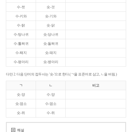
수-컷
숫-것
수-키와
숫-기와
수-탉
숫-닭
수-탕나귀
숫-당나귀
수-톨쩌귀
숫-돌쩌귀
수-퇘지
숫-돼지
수-평아리
숫-병아리
다만 2. 다음 단어의 접두사는 '숫-'으로 한다.(ㄱ을 표준어로 삼고, ㄴ을 버림.)
ㄱ
ㄴ
비고
숫-양
수-양
숫-염소
수-염소
숫-쥐
수-쥐
해설