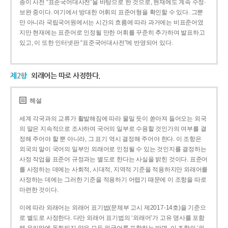
종이 사전 “표준국어대사전”을 바탕으로 한 것으로, 현재에도 계속 수정·
보완 중이다. 여기에서 방대한 어휘의 표준어형을 확인할 수 있다. 그뿐
만 아니라 국립국어원에서는 시간의 흐름에 따라 과거에는 비표준어였
지만 현재에는 표준어로 인정될 만한 어휘를 꾸준히 추가하여 발표하고
있고, 이 또한 인터넷판 “표준국어대사전”에 반영되어 있다.
제2항
외래어는 따로 사정한다.
해설
세계 각국과의 교류가 활발해짐에 따라 물밀 듯이 쏟아져 들어오는 외국
의 말은 지속적으로 조사하여 국어의 일부로 수용할 것인가의 여부를 결
정해 주어야 할 뿐 아니라, 그 표기 역시 결정해 주어야 한다. 이 조항은
외국의 말이 국어의 일부인 외래어로 인정될 수 있는 것인지를 결정하는
사정 작업을 표준어 규정과는 별도로 한다는 사실을 밝힌 것이다. 표준어
를 사정하는 데에는 사회적, 시대적, 지역적 기준을 적용하지만 외래어를
사정하는 데에는 그러한 기준을 적용하기 어렵기 때문에 이 조항을 따로
마련한 것이다.
이에 따라 외래어는 외래어 표기법(문체부 고시 제2017-14호)을 기준으
로 별도로 사정한다. 다만 외래어 표기법의 ‘외래어’가 고유 명사를 포함