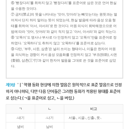
⑥ ‘뻗장다리’를 취하지 않고 ‘뻗정다리’를 표준어로 삼은 것은 언어 현실
을 수용한 것이다.
⑦ 금지(禁止)의 뜻을 나타내는 ‘앗아, 앗아라’는 빼앗는다는 원뜻과는 멀
어져서 단지 하지 말라는 뜻이 되었는데, 현실 발음에 따라 음성 모음 형
태를 취하여 ‘아서, 아서라’로 한 것이다. 어원 의식이 희박해졌으므로 어
법에 따라 ‘앗어, 앗어라’와 같이 적지 않고 ‘아서, 아서라’와 같이 적는다.
⑧ ‘오똑이’도 명사나 부사로 다 인정하지 않고 ‘오뚝이’만을 표준어로 정
하였다. ‘오똑하다’도 취하지 않고 ‘오뚝하다’를 표준어로 삼는다.
⑨ 다만, ‘부주, 사둔, 삼춘’은 널리 쓰이는 형태이나, 이들은 한자어 어원
을 의식하는 경향이 커서 음성 모음화를 인정하지 않고 ‘부조(扶助), 사돈
(査頓), 삼촌(三寸)’과 같이 한자어 발음을 그대로 쓴 것을 표준어로 삼았
다.
제9항
‘ㅣ’ 역행 동화 현상에 의한 발음은 원칙적으로 표준 발음으로 인정
하지 아니하되, 다만 다음 단어들은 그러한 동화가 적용된 형태를 표준어
로 삼는다.(ㄱ을 표준어로 삼고, ㄴ을 버림.)
ㄱ
ㄴ
비고
-내기
-나기
서울-, 시골-, 신출-, 풋-.
냄비
남비