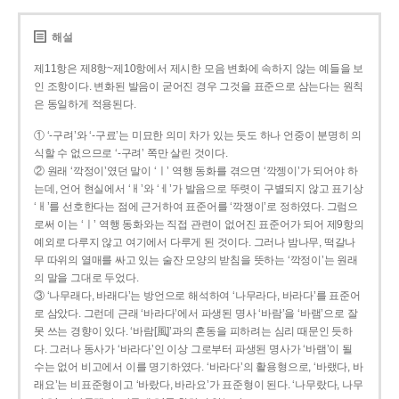
해설
제11항은 제8항~제10항에서 제시한 모음 변화에 속하지 않는 예들을 보
인 조항이다. 변화된 발음이 굳어진 경우 그것을 표준으로 삼는다는 원칙
은 동일하게 적용된다.
① ‘-구려’와 ‘-구료’는 미묘한 의미 차가 있는 듯도 하나 언중이 분명히 의
식할 수 없으므로 ‘-구려’ 쪽만 살린 것이다.
② 원래 ‘깍정이’였던 말이 ‘ㅣ’ 역행 동화를 겪으면 ‘깍젱이’가 되어야 하
는데, 언어 현실에서 ‘ㅐ’와 ‘ㅔ’가 발음으로 뚜렷이 구별되지 않고 표기상
‘ㅐ’를 선호한다는 점에 근거하여 표준어를 ‘깍쟁이’로 정하였다. 그럼으
로써 이는 ‘ㅣ’ 역행 동화와는 직접 관련이 없어진 표준어가 되어 제9항의
예외로 다루지 않고 여기에서 다루게 된 것이다. 그러나 밤나무, 떡갈나
무 따위의 열매를 싸고 있는 술잔 모양의 받침을 뜻하는 ‘깍정이’는 원래
의 말을 그대로 두었다.
③ ‘나무래다, 바래다’는 방언으로 해석하여 ‘나무라다, 바라다’를 표준어
로 삼았다. 그런데 근래 ‘바라다’에서 파생된 명사 ‘바람’을 ‘바램’으로 잘
못 쓰는 경향이 있다. ‘바람[風]’과의 혼동을 피하려는 심리 때문인 듯하
다. 그러나 동사가 ‘바라다’인 이상 그로부터 파생된 명사가 ‘바램’이 될
수는 없어 비고에서 이를 명기하였다. ‘바라다’의 활용형으로, ‘바랬다, 바
래요’는 비표준형이고 ‘바랐다, 바라요’가 표준형이 된다. ‘나무랐다, 나무