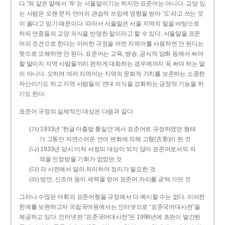
다.”와 같은 말에서 ‘두’는 서울말이기는 하지만 표준어는 아니다. 교양 있
는 사람은 오랜 문자 언어의 관습적 쓰임에 영향을 받아 ‘도’라고 쓰는 것
이 옳다고 믿기 때문이다. 따라서 서울말은 서울 지역의 말을 바탕으로
하되 언중들의 교양 의식을 반영한 말이라고 할 수 있다. 서울말을 표준
어의 조건으로 한다는 이러한 규정을 어떤 지역어를 사용하면 안 된다는
뜻으로 오해하면 안 된다. 표준어는 교육, 방송, 공식적 담화 등에서 써야
할 말이지 지역 사람들끼리 편하게 대화하는 경우에까지 꼭 써야 하는 말
이 아니다. 오히려 여러 지역어는 지역의 문화적 가치를 보존하는 소중한
자산이기도 하고 지역 사람들의 연대 의식을 강화하는 긍정적 기능을 하
기도 한다.
표준어 규정의 실제적인 대상은 다음과 같다.
(가) 1933년 ‘한글 마춤법 통일안’에서 표준어로 규정하였던 형태
가 그동안 자연스러운 언어 변화에 의해 고형(古形)이 된 것
(나) 1933년 당시 미처 사정의 대상이 되지 않아 표준어로서의 자
격을 인정받을 기회가 없었던 것
(다) 각 사전에서 달리 처리하여 정리가 필요한 것
(라) 방언, 신조어 등이 세력을 얻어 표준어 자리를 굳혀 가던 것
그러나 수많은 어휘의 표준어형을 규정에서 다 예시할 수는 없다. 이러한
한계를 보완하고자 국립국어원에서는 인터넷으로 “표준국어대사전”을
제공하고 있다. 인터넷판 “표준국어대사전”은 1999년에 초판이 발간된