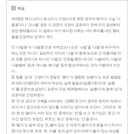
해설
제3항은 예사소리나 된소리가 거센소리로 변한 경우의 예이다. 사실 ‘나
팔꽃’이나 ‘끄나풀’ 등은 이 표준어 규정이 공표되기 전에 이미 일반화되
었던 형태들이다. 이 점에서 여기 예시한 어휘는 이미 뿌리를 내린 형태
들을 인정하는 성격이 크다.
① ‘나발꽃’이 ‘나팔꽃’으로 바뀌었으나 모든 ‘나발’을 ‘나팔’로 바꾸어야
하는 것은 아니다. 일반적인 의미의 ‘나팔’과 함께 놋쇠로 긴 대롱처럼 만
든 전통 관악기의 하나인 ‘나발’도 인정될 뿐만 아니라 ‘나팔바지, 나팔관,
나팔벌레’ 등과 ‘개나발, 병나발’ 등의 합성어에서도 각각 구별되어 쓰인
다.
② 동물 ‘삵’과 ‘고양이’의 준말인 ‘괭이’가 결합한 ‘삵괭이’는 표준 발음법
에 따라 [삭꽹이]가 되어야 하는데, 실제 발음은 [살쾡이]이므로 ‘살쾡
이’를 표준어로 삼았다. 표준어 규정 제26항에서는 ‘살쾡이’와 함께 ‘삵’도
표준어로 인정하였다.
③ ‘칸’은 공간의 구획을 나타내며, ‘간(間)’은 이미 굳어진 한자어 속에서
쓰이거나 공간으로서의 장소를 가리키는 접미사로 쓰인다. 그러므로 ‘위
칸, 한 칸 벌리다, 비어 있는 칸’ 등에서는 ‘칸’을 쓰고 ‘초가삼간, 뒷간, 마
구간, 방앗간, 외양간, 푸줏간, 헛간’ 등에서는 ‘간’을 쓴다.
④ ‘털다’는 달려 있는 것, 붙어 있는 것 따위가 떨어지게 흔들거나 치거나
한다는 뜻으로, 주로 ‘옷, 이불’ 등과 같이 먼지 따위가 붙어 있는 대상을