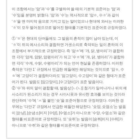
이 조항에서는 ‘암’과 ‘수’를 구별하여 쓸 때의 기본적 표준어는 ‘암’과
‘수’임을 분명히 밝혔다. ‘암’과 ‘수’는 역사적으로 ‘암ㅎ, 수ㅎ’과 같이
‘ㅎ’을 맨 마지막 음으로 가지고 있는 말이었으나 현대에 와서는 이러한
‘ㅎ’이 모두 떨어졌으므로 떨어진 형태를 기본적인 표준어로 규정하였다.
① ‘ㅎ’은 현대의 단어들에도 그 발음의 흔적이 많이 남아 있는데, 이
‘ㅎ’이 뒤의 예사소리와 결합하면 거센소리로 축약되는 일이 흔하여 이
조항에서 부가적으로 규정하였다. 즉 ‘암ㅎ’에 ‘개, 닭, 병아리’가 결합하
면 각각 ‘암캐, 암탉, 암평아리’가 되고 ‘수ㅎ’에 ‘개, 닭, 병아리’가 결합하
면 각각 ‘수캐, 수탉, 수평아리’가 되는 언어 현실을 존중하였다. 이러한
축약은 ‘다만 1’ 규정에서 언급한 예들에만 해당되는 것이므로 ‘암ㅎ, 수
ㅎ’에 ‘고양이’가 결합하더라도 ‘암고양이, 수고양이’와 같은 형태가 표준
어가 된다. 발음도 [암고양이], [수고양이]가 표준 발음이다.
② ‘수’와 뒤의 말이 결합할 때, 발음상 [ㄴ(ㄴ)] 첨가가 일어나거나 뒤의 예
사소리가 된소리가 되는 경우 사이시옷과 유사한 효과를 보이는 것이라
판단하여 ‘수’에 ‘ㅅ’을 붙인 ‘숫’을 표준어형으로 규정하였다. 이러한 경
우에는 ‘다만 2’ 규정에서 언급한 예들만 해당한다. ‘숫양, 숫염소’는 발음
이 [순냥], [순념소]이지 [수양], [수염소]가 아니므로 ‘수양, 수염소’와 같은
형태를 비표준어로 규정하였다. 또 ‘숫쥐’는 발음이 [숟쮜]이지 [수쥐]가
아니므로 ‘수쥐’와 같은 형태를 비표준어로 규정하였다.