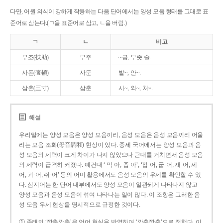
다만, 어원 의식이 강하게 작용하는 다음 단어에서는 양성 모음 형태를 그대로 표
준어로 삼는다.(ㄱ을 표준어로 삼고, ㄴ을 버림.)
ㄱ
ㄴ
비고
부조(扶助)
부주
~금, 부좃-술.
사돈(査頓)
사둔
밭~, 안~.
삼촌(三寸)
삼춘
시~, 외~, 처~.
해설
우리말에는 양성 모음은 양성 모음끼리, 음성 모음은 음성 모음끼리 어울
리는 모음 조화(母音調和) 현상이 있다. 중세 국어에서는 양성 모음과 음
성 모음의 세력이 크게 차이가 나지 않았으나 근대를 거치면서 음성 모음
의 세력이 급격히 커졌다. 예컨대 ‘ 막-아, 좁-아’, ‘접-어, 굽-어, 재-어, 세-
어, 괴-어, 쥐-어’ 등의 어미 활용에서도 음성 모음의 우세를 확인할 수 있
다. 심지어는 한 단어 내부에서도 양성 모음이 일관되게 나타나지 않고
양성 모음과 음성 모음이 섞여 나타나는 일이 많다. 이 조항은 그러한 음
성 모음 우세 현상을 명시적으로 규정한 것이다.
① 종래의 ‘깡총깡총’은 언어 현실을 반영하여 ‘깡충깡충’으로 정했다. 이