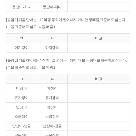
동댕이-치다
동당이-치다
[붙임 1] 다음 단어는 ‘ㅣ’ 역행 동화가 일어나지 아니한 형태를 표준어로 삼는다.
(ㄱ을 표준어로 삼고, ㄴ을 버림.)
ㄱ
ㄴ
비고
아지랑이
아지랭이
[붙임 2] 기술자에게는 ‘-장이’, 그 외에는 ‘-쟁이’가 붙는 형태를 표준어로 삼는다.
(ㄱ을 표준어로 삼고, ㄴ을 버림.)
ㄱ
ㄴ
비고
미장이
미쟁이
유기장이
유기쟁이
멋쟁이
멋장이
소금쟁이
소금장이
담쟁이-덩굴
담장이-덩굴
골목쟁이
골목장이