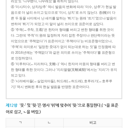
라요’도 ‘나무랬다, 나무래요’를 취하지 않는다.
④ ‘미시/미수, 상치/상추’ 역시 발음의 변화에 따라 ‘미수, 상추’가 현실 발
음으로 더 널리 쓰이고 있으므로 ‘미시, 상치’로 쓰지 않는다. 종(種)이 다
른 두 동물 사이에서 난 새끼를 말하는 ‘튀기’는 원래 ‘트기’였으나 발음이
변하여 ‘튀기’가 되었고 이 말이 널리 쓰이므로 표준어로 삼았다.
⑤ ‘주책(←주착, 主着)’은 한자어 형태를 버리고 변한 형태를 취한 것이
다. 그런데 ‘주착’이 원래 일정하게 자리 잡힌 주장이나 판단력이라는 뜻
이었으므로 ‘주책없다’가 표준어이고 ‘주책이다’는 비표준형이었으나,
‘주책’의 의미로서 ‘일정한 줏대가 없이 되는대로 하는 짓’을 인정함에 따
라 2016년에는 ‘주책없다’와 같은 의미로 쓰이는 ‘주책이다’를 표준형으
로 인정하였다.
⑥ ‘지루하다(←지리하다, 支離--)’ 역시 한자어 어원의 형태를 버리고 변
한 형태를 취한 것이다. 그러나 ‘지리멸렬(支離滅裂)’에서는 ‘지리’가 유지
되고 있다.
⑦ ‘시러베아들(←실업의아들), 허드레(←허드래), 호루라기(←호루루
기)’ 역시 변화된 후의 현실 발음을 반영한 표준어이다.
제12항
‘웃-’ 및 ‘윗-’은 명사 ‘위’에 맞추어 ‘윗-’으로 통일한다.(ㄱ을 표준
어로 삼고, ㄴ을 버림.)
ㄱ
ㄴ
비고