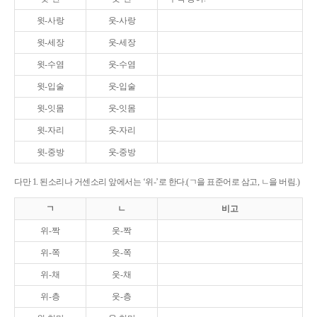
윗-사랑
웃-사랑
윗-세장
웃-세장
윗-수염
웃-수염
윗-입술
웃-입술
윗-잇몸
웃-잇몸
윗-자리
웃-자리
윗-중방
웃-중방
다만 1. 된소리나 거센소리 앞에서는 ‘위-’로 한다.(ㄱ을 표준어로 삼고, ㄴ을 버림.)
ㄱ
ㄴ
비고
위-짝
웃-짝
위-쪽
웃-쪽
위-채
웃-채
위-층
웃-층