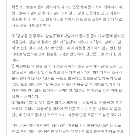
학문적으로는 어원이 밝혀져 있더라도 언중의 어원 의식이 약해져서 어
원으로부터 멀어진 형태가 널리 쓰이면 그 말을 표준어로 삼고, 어원에
충실한 형태이더라도 현실적으로 쓰이지 않는 말은 표준어로 삼지 않겠
다는 것을 다룬 조항이다.
① ‘강낭콩’은 중국의 ‘강남(江南)’ 지방에서 들여온 콩이기 때문에 붙여진
이름인데, ‘강남’의 형태가 변하여 ‘강낭’이 되었다. 제9항의 ‘남비’가 ‘냄
비’로 변한 것과 마찬가지로 언중이 이미 어원을 인식하지 않고 변한 형
태대로 발음하는 언어 현실을 그대로 반영하여 ‘강낭콩’으로 쓰게 한 것
이다.
② 예전에는 ‘지붕을 일 때에 쓰는 새끼’와 ‘좁은 골목이나 길’을 모두 ‘고
샅’으로 써 왔는데, 앞의 뜻의 말에 대해 어원 의식이 희박해져서 조사가
붙은 형태가 [고사시/고사슬] 등으로 발음되고 있으므로 앞의 뜻의 말을
‘고삿’으로 정한 것이다. ‘속고삿’은 초가지붕을 일 때 이엉을 얹기 전에
지붕 위에 건너질러 잡아매는 새끼이고, ‘겉고삿’은 이엉을 얹은 위에 걸
쳐 매는 새끼이다.
③ ‘월세(月貰)’와 뜻이 같은 말로서 과거에는 ‘삭월세’와 ‘사글세’가 모두
쓰였다. 그러나 ‘삭월세’를 한자어 ‘朔月貰’로 보는 것은 ‘사글세’의 음을
단순히 한자로 흉내 낸 것으로 보아 ‘사글세’만을 표준으로 삼은 것이다.
다만, 어원 의식이 여전히 남아 있어 어원을 의식한 형태가 쓰이는 것들
은 그 짝이 되는 비어원적인 형태보다 더 우선적으로 표준어 자격을 주도