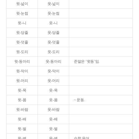
윗-넓이
웃-넓이
윗-눈썹
웃-눈썹
윗-니
웃-니
윗-당줄
웃-당줄
윗-덧줄
웃-덧줄
윗-도리
웃-도리
윗-동아리
웃-동아리
준말은 ‘윗동’임.
윗-막이
웃-막이
윗-머리
웃-머리
윗-목
웃-목
윗-몸
웃-몸
~ 운동.
윗-바람
웃-바람
윗-배
웃-배
윗-벌
웃-벌
윗-변
웃-변
수학 용어.