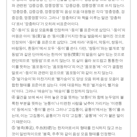
와 관련된 ‘강중강중, 깡쭝깡쭝’도 ‘강종강종, 깡쫑깡쫑’으로 쓰지 않는다.
‘깡충깡충, 강중강중, 깡쭝깡쭝’의 음성 모음 대응형은 각각 ‘껑충껑충, 겅
중겅중, 껑쭝껑쭝’이다. 그러나 ‘ 껑충하다’와 짝을 이루는 말은 ‘깡총하
다’로서 ‘깡충하다’가 오히려 비표준어이다.
② ‘-동이’도 음성 모음화를 인정하여 ‘-둥이’를 표준어로 삼았다. ‘-둥이’의
어원은 아이 ‘동(童)’을 쓴 ‘동이(童-)’이지만 현실 발음에서 멀어진 것으로
인정되어 ‘-둥이’를 표준으로 삼았다. 그에 따라 ‘귀둥이, 막둥이, 쌍둥이,
바람둥이, 흰둥이’에서 모두 ‘-둥이’를 쓴다. 다만, ‘쌍둥이’와는 별개로 ‘쌍
동밤’과 같은 단어에서는 한자어 ‘쌍동(雙童)’의 발음이 살아 있는 것으로
판단되므로 ‘쌍둥밤’으로 쓰지 않는다. 또 살이 올라 보드랍고 통통한 아
이를 뜻하는 ‘옴포동이’는 ‘옴포동하다’의 어근 ‘옴포동’에 ‘-이’가 결합된
말로서 ‘-둥이’와 관련이 없으므로 ‘옴포둥이’와 같이 쓰지 않는다.
③ ‘발가숭이’와 마찬가지로 ‘빨가숭이’도 양성 모음 뒤에 음성 모음이 결
합한 형태를 표준어로 삼는다. 이에 대응하는 짝은 ‘벌거숭이, 뻘거숭
이’이다. 그러나 ‘애송이’는 ‘애숭이’를 인정하지 않는다.
④ 물건을 보에 싸서 꾸려 놓은 것을 뜻하는 ‘보퉁이’와 함께 눈두덩의 불
룩한 부분을 뜻하는 ‘눈퉁이’나 미련한 사람을 낮추어 가리키는 ‘미련퉁
이’ 등에서도 ‘-퉁이’를 쓴다. 그러나 ‘고집통이, 골통이’에서는 ‘통이’를 쓰
는데, 이는 ‘고집통이, 골통이’가 각각 ‘고집통’, ‘골통’에 ‘-이’가 붙은 말이
기 때문이다.
⑤ ‘봉족(奉足), 주초(柱礎)’는 한자어로서의 형태를 인식하지 않고 쓰는
것이 일반적이므로 ‘봉죽, 주추’와 같이 음성 모음 형태를 인정했다.