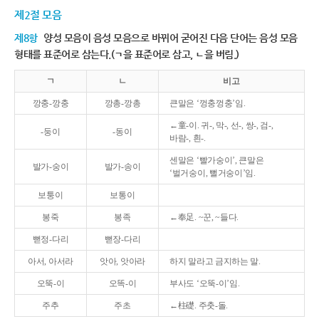
제2절 모음
제8항
양성 모음이 음성 모음으로 바뀌어 굳어진 다음 단어는 음성 모음
형태를 표준어로 삼는다.(ㄱ을 표준어로 삼고, ㄴ을 버림.)
ㄱ
ㄴ
비고
깡충-깡충
깡총-깡총
큰말은 ‘껑충껑충’임.
←童-이. 귀-, 막-, 선-, 쌍-, 검-,
-둥이
-동이
바람-, 흰-.
센말은 ‘빨가숭이’, 큰말은
발가-숭이
발가-송이
‘벌거숭이, 뻘거숭이’임.
보퉁이
보통이
봉죽
봉족
←奉足. ~꾼, ~들다.
뻗정-다리
뻗장-다리
아서, 아서라
앗아, 앗아라
하지 말라고 금지하는 말.
오뚝-이
오똑-이
부사도 ‘오뚝-이’임.
주추
주초
←柱礎. 주춧-돌.