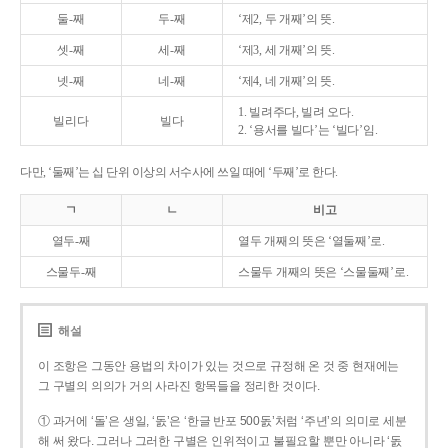
둘-째
두-째
‘제2, 두 개째’의 뜻.
셋-째
세-째
‘제3, 세 개째’의 뜻.
넷-째
네-째
‘제4, 네 개째’의 뜻.
1. 빌려주다, 빌려 오다.
빌리다
빌다
2. ‘용서를 빌다’는 ‘빌다’임.
다만, ‘둘째’는 십 단위 이상의 서수사에 쓰일 때에 ‘두째’로 한다.
ㄱ
ㄴ
비고
열두-째
열두 개째의 뜻은 ‘열둘째’로.
스물두-째
스물두 개째의 뜻은 ‘스물둘째’로.
해설
이 조항은 그동안 용법의 차이가 있는 것으로 규정해 온 것 중 현재에는
그 구별의 의의가 거의 사라진 항목들을 정리한 것이다.
① 과거에 ‘돌’은 생일, ‘돐’은 ‘한글 반포 500돐’처럼 ‘주년’의 의미로 세분
해 써 왔다. 그러나 그러한 구별은 인위적이고 불필요할 뿐만 아니라 ‘돐