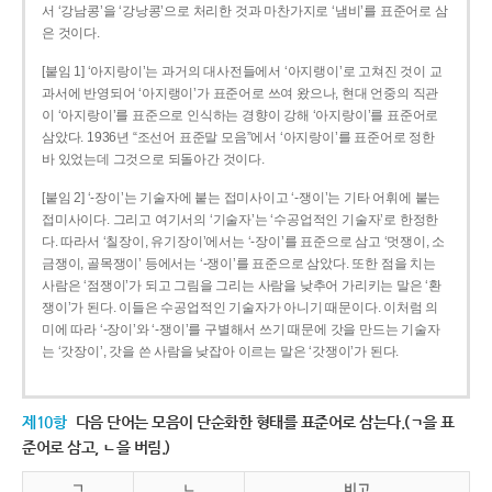
서 ‘강남콩’을 ‘강낭콩’으로 처리한 것과 마찬가지로 ‘냄비’를 표준어로 삼
은 것이다.
[붙임 1] ‘아지랑이’는 과거의 대사전들에서 ‘아지랭이’로 고쳐진 것이 교
과서에 반영되어 ‘아지랭이’가 표준어로 쓰여 왔으나, 현대 언중의 직관
이 ‘아지랑이’를 표준으로 인식하는 경향이 강해 ‘아지랑이’를 표준어로
삼았다. 1936년 “조선어 표준말 모음”에서 ‘아지랑이’를 표준어로 정한
바 있었는데 그것으로 되돌아간 것이다.
[붙임 2] ‘-장이’는 기술자에 붙는 접미사이고 ‘-쟁이’는 기타 어휘에 붙는
접미사이다. 그리고 여기서의 ‘기술자’는 ‘수공업적인 기술자’로 한정한
다. 따라서 ‘칠장이, 유기장이’에서는 ‘-장이’를 표준으로 삼고 ‘멋쟁이, 소
금쟁이, 골목쟁이’ 등에서는 ‘-쟁이’를 표준으로 삼았다. 또한 점을 치는
사람은 ‘점쟁이’가 되고 그림을 그리는 사람을 낮추어 가리키는 말은 ‘환
쟁이’가 된다. 이들은 수공업적인 기술자가 아니기 때문이다. 이처럼 의
미에 따라 ‘-장이’와 ‘-쟁이’를 구별해서 쓰기 때문에 갓을 만드는 기술자
는 ‘갓장이’, 갓을 쓴 사람을 낮잡아 이르는 말은 ‘갓쟁이’가 된다.
제10항
다음 단어는 모음이 단순화한 형태를 표준어로 삼는다.(ㄱ을 표
준어로 삼고, ㄴ을 버림.)
ㄱ
ㄴ
비고