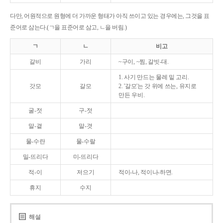
다만, 어원적으로 원형에 더 가까운 형태가 아직 쓰이고 있는 경우에는, 그것을 표
준어로 삼는다.(ㄱ을 표준어로 삼고, ㄴ을 버림.)
ㄱ
ㄴ
비고
갈비
가리
~구이, ~찜, 갈빗-대.
1. 사기 만드는 물레 밑 고리.
갓모
갈모
2. '갈모'는 갓 위에 쓰는, 유지로
만든 우비.
굴-젓
구-젓
말-곁
말-겻
물-수란
물-수랄
밀-뜨리다
미-뜨리다
적-이
저으기
적이-나, 적이나-하면.
휴지
수지
해설