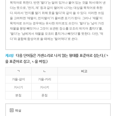
목적어로 취한다. 반면 ‘떨다’는 달려 있거나 붙어 있는 것을 쳐서 떼어 낸
다는 뜻으로, ‘먼지, 재’ 등과 같이 떨어져 나가는 대상을 목적어로 취한
다. 따라서 ‘먼지를 떨기 위해 옷을 털다’와 같이 쓸 수 있다. 이러한 쓰임
을 고려하면 ‘재떨이, 먼지떨이’가 올바른 표기가 된다. 그러나 ‘재물’이
목적어로 쓰이는 경우에는 유사한 의미로도 쓰인다. ‘털다’는 ‘남이 가진
재물을 몽땅 빼앗거나 그것이 보관된 장소를 모조리 뒤지어 훔치다’를,
‘떨다’는 ‘남에게서 재물을 모조리 훔치거나 빼앗다’를 뜻한다. 다만, ‘먹
다’와 결합해 합성어로 쓸 때에는 ‘털어먹다’로 쓴다.
제4항
다음 단어들은 거센소리로 나지 않는 형태를 표준어로 삼는다.(ㄱ
을 표준어로 삼고, ㄴ을 버림.)
ㄱ
ㄴ
비고
가을-갈이
가을-카리
거시기
거시키
분침
푼침
해설