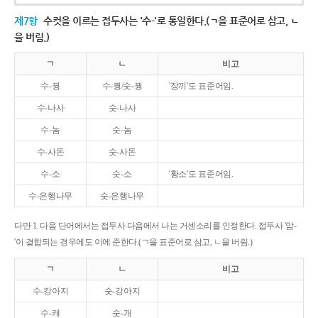
제7항
수컷을 이르는 접두사는 '수-'로 통일한다.(ㄱ을 표준어로 삼고, ㄴ
을 버림.)
ㄱ
ㄴ
비고
수-꿩
수-퀑/숫-꿩
'장끼'도 표준어임.
수-나사
숫-나사
수-놈
숫-놈
수-사돈
숫-사돈
수-소
숫-소
'황소'도 표준어임.
수-은행나무
숫-은행나무
다만 1. 다음 단어에서는 접두사 다음에서 나는 거센소리를 인정한다. 접두사 '암-
'이 결합되는 경우에도 이에 준한다.(ㄱ을 표준어로 삼고, ㄴ을 버림.)
ㄱ
ㄴ
비고
수-캉아지
숫-강아지
수-캐
숫-개