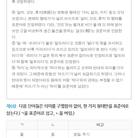
록 규정하였다.
④ ‘갈비, 갓모, 휴지(休紙)’는 변화된 형태인 ‘가리, 갈모, 수지’ 등도 각각
쓰였으나, 본래의 형태가 더 널리 쓰이므로 ‘갈비, 갓모, 휴지’의 형태를
표준어로 인정하였다. 다만, ‘갓모’와는 별개로 비가 올 때 갓 위에 덮어
쓰던 고깔 비슷하게 생긴 물건을 뜻하는 ‘갈모(-帽)’는 표준어로 인정한
다.
⑤ ‘밀-’에 ‘-뜨리다’가 붙은 ‘밀뜨리다’도 언중이 ‘밀다’의 뜻을 의식하고
있으므로 비록 ‘미뜨리다’가 쓰이고 있어도 ‘밀뜨리다’로 쓴다. 다만, ‘-뜨
리다’와 ‘-트리다’가 같은 뜻의 복수 표준어 접미사로 인정되므로 ‘밀뜨리
다’와 함께 ‘밀트리다’도 표준어로 인정된다.
⑥ ‘적이’는 의미적으로 ‘적다’와는 멀어지고 오히려 반대의 의미를 가지
게 되었다. 그 때문에 한동안 ‘저으기’가 널리 보급되기도 하였다. 그러나
반대의 뜻이 되었더라도 원래의 어원 ‘적다’와의 관계는 부정할 수 없기
때문에 ‘저으기’가 아닌 ‘적이’를 표준어로 삼았다.
제6항
다음 단어들은 의미를 구별함이 없이, 한 가지 형태만을 표준어로
삼는다.(ㄱ을 표준어로 삼고, ㄴ을 버림.)
ㄱ
ㄴ
비고
돌
돐
생일, 주기.