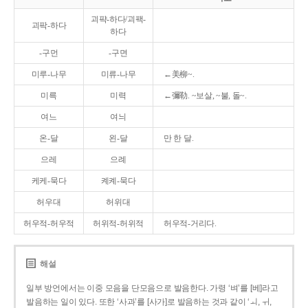
괴퍅-하다/괴팩-
괴팍-하다
하다
-구먼
-구면
미루-나무
미류-나무
←美柳~.
미륵
미력
←彌勒. ~보살, ~불, 돌~.
여느
여늬
온-달
왼-달
만 한 달.
으레
으례
케케-묵다
켸켸-묵다
허우대
허위대
허우적-허우적
허위적-허위적
허우적-거리다.
해설
일부 방언에서는 이중 모음을 단모음으로 발음한다. 가령 ‘벼’를 [베]라고
발음하는 일이 있다. 또한 ‘사과’를 [사가]로 발음하는 것과 같이 ‘ㅚ, ㅟ,