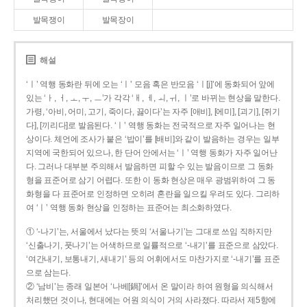
발목쟁이
발목장이
해설
‘ㅣ’ 역행 동화란 뒤에 오는 ‘ㅣ’ 모음 혹은 반모음 ‘ㅣ[j]’에 동화되어 앞에
있는 ‘ㅏ, ㅓ, ㅗ, ㅜ, ㅡ’가 각각 ‘ㅐ, ㅔ, ㅚ, ㅟ, ㅣ’로 바뀌는 현상을 말한다.
가령, ‘아비, 어미, 고기, 죽이다, 끓이다’는 자주 [애비], [에미], [괴기], [쥐기
다], [끼리다]로 발음된다. ‘ㅣ’ 역행 동화는 전국적으로 자주 일어나는 현
상이다. 체언에 조사가 붙은 ‘밥이’를 [배비]와 같이 발음하는 경우는 일부
지역에 국한되어 있으나, 한 단어 안에서는 ‘ㅣ’ 역행 동화가 자주 일어난
다. 그러나 대부분 주의해서 발음하면 피할 수 있는 발음이므로 그 동화
형을 표준어로 삼기 어렵다. 또한 이 동화 현상은 매우 광범위하여 그 동
화형을 다 표준어로 인정하면 오히려 혼란을 일으킬 우려도 있다. 그리하
여 ‘ㅣ’ 역행 동화 현상을 인정하는 표준어는 최소화하였다.
① ‘-나기’는, 서울에서 났다는 뜻의 ‘서울나기’는 그대로 쓰임 직하지만
‘신출나기, 풋나기’는 어색하므로 일률적으로 ‘-내기’를 표준으로 삼았다.
‘여간내기, 보통내기, 새내기’ 등의 어휘에서도 마찬가지로 ‘-내기’를 표준
으로 삼는다.
② ‘남비’는 종래 일본어 ‘나베[鍋]’에서 온 말이라 하여 원형을 의식해서
처리했던 것이나, 현대에는 어원 의식이 거의 사라졌다. 따라서 제5항에