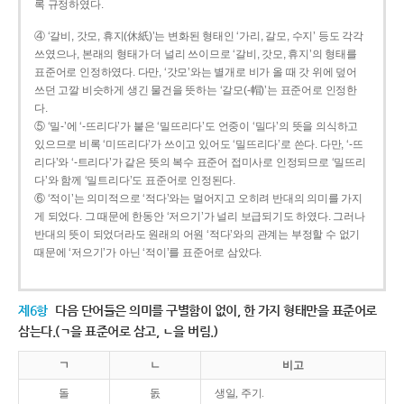
록 규정하였다.
④ ‘갈비, 갓모, 휴지(休紙)’는 변화된 형태인 ‘가리, 갈모, 수지’ 등도 각각
쓰였으나, 본래의 형태가 더 널리 쓰이므로 ‘갈비, 갓모, 휴지’의 형태를
표준어로 인정하였다. 다만, ‘갓모’와는 별개로 비가 올 때 갓 위에 덮어
쓰던 고깔 비슷하게 생긴 물건을 뜻하는 ‘갈모(-帽)’는 표준어로 인정한
다.
⑤ ‘밀-’에 ‘-뜨리다’가 붙은 ‘밀뜨리다’도 언중이 ‘밀다’의 뜻을 의식하고
있으므로 비록 ‘미뜨리다’가 쓰이고 있어도 ‘밀뜨리다’로 쓴다. 다만, ‘-뜨
리다’와 ‘-트리다’가 같은 뜻의 복수 표준어 접미사로 인정되므로 ‘밀뜨리
다’와 함께 ‘밀트리다’도 표준어로 인정된다.
⑥ ‘적이’는 의미적으로 ‘적다’와는 멀어지고 오히려 반대의 의미를 가지
게 되었다. 그 때문에 한동안 ‘저으기’가 널리 보급되기도 하였다. 그러나
반대의 뜻이 되었더라도 원래의 어원 ‘적다’와의 관계는 부정할 수 없기
때문에 ‘저으기’가 아닌 ‘적이’를 표준어로 삼았다.
제6항
다음 단어들은 의미를 구별함이 없이, 한 가지 형태만을 표준어로
삼는다.(ㄱ을 표준어로 삼고, ㄴ을 버림.)
ㄱ
ㄴ
비고
돌
돐
생일, 주기.