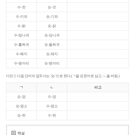
수-컷
숫-것
수-키와
숫-기와
수-탉
숫-닭
수-탕나귀
숫-당나귀
수-톨쩌귀
숫-돌쩌귀
수-퇘지
숫-돼지
수-평아리
숫-병아리
다만 2. 다음 단어의 접두사는 '숫-'으로 한다.(ㄱ을 표준어로 삼고, ㄴ을 버림.)
ㄱ
ㄴ
비고
숫-양
수-양
숫-염소
수-염소
숫-쥐
수-쥐
해설