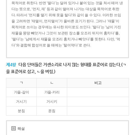
목적어로 취한다. 반면 ‘떨다’는 달려 있거나 붙어 있는 것을 쳐서 떼어 낸
다는 뜻으로, ‘먼지, 재’ 등과 같이 떨어져 나가는 대상을 목적어로 취한
다. 따라서 ‘먼지를 떨기 위해 옷을 털다’와 같이 쓸 수 있다. 이러한 쓰임
을 고려하면 ‘재떨이, 먼지떨이’가 올바른 표기가 된다. 그러나 ‘재물’이
목적어로 쓰이는 경우에는 유사한 의미로도 쓰인다. ‘털다’는 ‘남이 가진
재물을 몽땅 빼앗거나 그것이 보관된 장소를 모조리 뒤지어 훔치다’를,
‘떨다’는 ‘남에게서 재물을 모조리 훔치거나 빼앗다’를 뜻한다. 다만, ‘먹
다’와 결합해 합성어로 쓸 때에는 ‘털어먹다’로 쓴다.
제4항
다음 단어들은 거센소리로 나지 않는 형태를 표준어로 삼는다.(ㄱ
을 표준어로 삼고, ㄴ을 버림.)
ㄱ
ㄴ
비고
가을-갈이
가을-카리
거시기
거시키
분침
푼침
해설