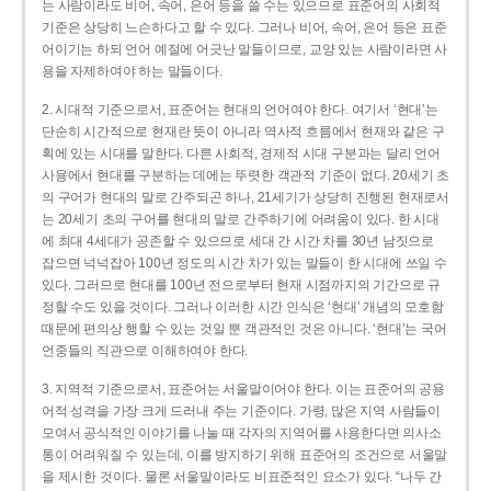
는 사람이라도 비어, 속어, 은어 등을 쓸 수는 있으므로 표준어의 사회적
기준은 상당히 느슨하다고 할 수 있다. 그러나 비어, 속어, 은어 등은 표준
어이기는 하되 언어 예절에 어긋난 말들이므로, 교양 있는 사람이라면 사
용을 자제하여야 하는 말들이다.
2. 시대적 기준으로서, 표준어는 현대의 언어여야 한다. 여기서 ‘현대’는
단순히 시간적으로 현재란 뜻이 아니라 역사적 흐름에서 현재와 같은 구
획에 있는 시대를 말한다. 다른 사회적, 경제적 시대 구분과는 달리 언어
사용에서 현대를 구분하는 데에는 뚜렷한 객관적 기준이 없다. 20세기 초
의 구어가 현대의 말로 간주되곤 하나, 21세기가 상당히 진행된 현재로서
는 20세기 초의 구어를 현대의 말로 간주하기에 어려움이 있다. 한 시대
에 최대 4세대가 공존할 수 있으므로 세대 간 시간 차를 30년 남짓으로
잡으면 넉넉잡아 100년 정도의 시간 차가 있는 말들이 한 시대에 쓰일 수
있다. 그러므로 현대를 100년 전으로부터 현재 시점까지의 기간으로 규
정할 수도 있을 것이다. 그러나 이러한 시간 인식은 ‘현대’ 개념의 모호함
때문에 편의상 행할 수 있는 것일 뿐 객관적인 것은 아니다. ‘현대’는 국어
언중들의 직관으로 이해하여야 한다.
3. 지역적 기준으로서, 표준어는 서울말이어야 한다. 이는 표준어의 공용
어적 성격을 가장 크게 드러내 주는 기준이다. 가령, 많은 지역 사람들이
모여서 공식적인 이야기를 나눌 때 각자의 지역어를 사용한다면 의사소
통이 어려워질 수 있는데, 이를 방지하기 위해 표준어의 조건으로 서울말
을 제시한 것이다. 물론 서울말이라도 비표준적인 요소가 있다. “나두 간