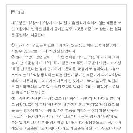
해설
제11항은 제8항~제10항에서 제시한 모음 변화에 속하지 않는 예들을 보
인 조항이다. 변화된 발음이 굳어진 경우 그것을 표준으로 삼는다는 원칙
은 동일하게 적용된다.
① ‘-구려’와 ‘-구료’는 미묘한 의미 차가 있는 듯도 하나 언중이 분명히 의
식할 수 없으므로 ‘-구려’ 쪽만 살린 것이다.
② 원래 ‘깍정이’였던 말이 ‘ㅣ’ 역행 동화를 겪으면 ‘깍젱이’가 되어야 하
는데, 언어 현실에서 ‘ㅐ’와 ‘ㅔ’가 발음으로 뚜렷이 구별되지 않고 표기상
‘ㅐ’를 선호한다는 점에 근거하여 표준어를 ‘깍쟁이’로 정하였다. 그럼으
로써 이는 ‘ㅣ’ 역행 동화와는 직접 관련이 없어진 표준어가 되어 제9항의
예외로 다루지 않고 여기에서 다루게 된 것이다. 그러나 밤나무, 떡갈나
무 따위의 열매를 싸고 있는 술잔 모양의 받침을 뜻하는 ‘깍정이’는 원래
의 말을 그대로 두었다.
③ ‘나무래다, 바래다’는 방언으로 해석하여 ‘나무라다, 바라다’를 표준어
로 삼았다. 그런데 근래 ‘바라다’에서 파생된 명사 ‘바람’을 ‘바램’으로 잘
못 쓰는 경향이 있다. ‘바람[風]’과의 혼동을 피하려는 심리 때문인 듯하
다. 그러나 동사가 ‘바라다’인 이상 그로부터 파생된 명사가 ‘바램’이 될
수는 없어 비고에서 이를 명기하였다. ‘바라다’의 활용형으로, ‘바랬다, 바
래요’는 비표준형이고 ‘바랐다, 바라요’가 표준형이 된다. ‘나무랐다, 나무