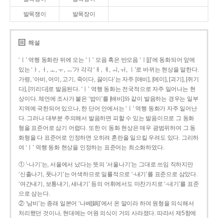
발목쟁이
발목장이
해설
‘ㅣ’ 역행 동화란 뒤에 오는 ‘ㅣ’ 모음 혹은 반모음 ‘ㅣ[j]’에 동화되어 앞에
있는 ‘ㅏ, ㅓ, ㅗ, ㅜ, ㅡ’가 각각 ‘ㅐ, ㅔ, ㅚ, ㅟ, ㅣ’로 바뀌는 현상을 말한다.
가령, ‘아비, 어미, 고기, 죽이다, 끓이다’는 자주 [애비], [에미], [괴기], [쥐기
다], [끼리다]로 발음된다. ‘ㅣ’ 역행 동화는 전국적으로 자주 일어나는 현
상이다. 체언에 조사가 붙은 ‘밥이’를 [배비]와 같이 발음하는 경우는 일부
지역에 국한되어 있으나, 한 단어 안에서는 ‘ㅣ’ 역행 동화가 자주 일어난
다. 그러나 대부분 주의해서 발음하면 피할 수 있는 발음이므로 그 동화
형을 표준어로 삼기 어렵다. 또한 이 동화 현상은 매우 광범위하여 그 동
화형을 다 표준어로 인정하면 오히려 혼란을 일으킬 우려도 있다. 그리하
여 ‘ㅣ’ 역행 동화 현상을 인정하는 표준어는 최소화하였다.
① ‘-나기’는, 서울에서 났다는 뜻의 ‘서울나기’는 그대로 쓰임 직하지만
‘신출나기, 풋나기’는 어색하므로 일률적으로 ‘-내기’를 표준으로 삼았다.
‘여간내기, 보통내기, 새내기’ 등의 어휘에서도 마찬가지로 ‘-내기’를 표준
으로 삼는다.
② ‘남비’는 종래 일본어 ‘나베[鍋]’에서 온 말이라 하여 원형을 의식해서
처리했던 것이나, 현대에는 어원 의식이 거의 사라졌다. 따라서 제5항에