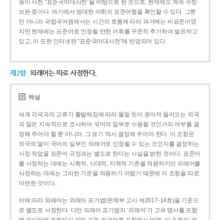
종이 사전 “표준국어대사전”을 바탕으로 한 것으로, 현재에도 계속 수정·
보완 중이다. 여기에서 방대한 어휘의 표준어형을 확인할 수 있다. 그뿐
만 아니라 국립국어원에서는 시간의 흐름에 따라 과거에는 비표준어였
지만 현재에는 표준어로 인정될 만한 어휘를 꾸준히 추가하여 발표하고
있고, 이 또한 인터넷판 “표준국어대사전”에 반영되어 있다.
제2항
외래어는 따로 사정한다.
해설
세계 각국과의 교류가 활발해짐에 따라 물밀 듯이 쏟아져 들어오는 외국
의 말은 지속적으로 조사하여 국어의 일부로 수용할 것인가의 여부를 결
정해 주어야 할 뿐 아니라, 그 표기 역시 결정해 주어야 한다. 이 조항은
외국의 말이 국어의 일부인 외래어로 인정될 수 있는 것인지를 결정하는
사정 작업을 표준어 규정과는 별도로 한다는 사실을 밝힌 것이다. 표준어
를 사정하는 데에는 사회적, 시대적, 지역적 기준을 적용하지만 외래어를
사정하는 데에는 그러한 기준을 적용하기 어렵기 때문에 이 조항을 따로
마련한 것이다.
이에 따라 외래어는 외래어 표기법(문체부 고시 제2017-14호)을 기준으
로 별도로 사정한다. 다만 외래어 표기법의 ‘외래어’가 고유 명사를 포함