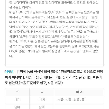
⑥ ‘뻗장다리’를 취하지 않고 ‘뻗정다리’를 표준어로 삼은 것은 언어 현실
을 수용한 것이다.
⑦ 금지(禁止)의 뜻을 나타내는 ‘앗아, 앗아라’는 빼앗는다는 원뜻과는 멀
어져서 단지 하지 말라는 뜻이 되었는데, 현실 발음에 따라 음성 모음 형
태를 취하여 ‘아서, 아서라’로 한 것이다. 어원 의식이 희박해졌으므로 어
법에 따라 ‘앗어, 앗어라’와 같이 적지 않고 ‘아서, 아서라’와 같이 적는다.
⑧ ‘오똑이’도 명사나 부사로 다 인정하지 않고 ‘오뚝이’만을 표준어로 정
하였다. ‘오똑하다’도 취하지 않고 ‘오뚝하다’를 표준어로 삼는다.
⑨ 다만, ‘부주, 사둔, 삼춘’은 널리 쓰이는 형태이나, 이들은 한자어 어원
을 의식하는 경향이 커서 음성 모음화를 인정하지 않고 ‘부조(扶助), 사돈
(査頓), 삼촌(三寸)’과 같이 한자어 발음을 그대로 쓴 것을 표준어로 삼았
다.
제9항
‘ㅣ’ 역행 동화 현상에 의한 발음은 원칙적으로 표준 발음으로 인정
하지 아니하되, 다만 다음 단어들은 그러한 동화가 적용된 형태를 표준어
로 삼는다.(ㄱ을 표준어로 삼고, ㄴ을 버림.)
ㄱ
ㄴ
비고
-내기
-나기
서울-, 시골-, 신출-, 풋-.
냄비
남비