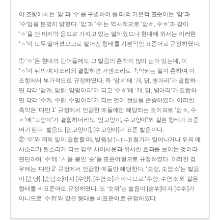
이 조항에서는 ‘암’과 ‘수’를 구별하여 쓸 때의 기본적 표준어는 ‘암’과
‘수’임을 분명히 밝혔다. ‘암’과 ‘수’는 역사적으로 ‘암ㅎ, 수ㅎ’과 같이
‘ㅎ’을 맨 마지막 음으로 가지고 있는 말이었으나 현대에 와서는 이러한
‘ㅎ’이 모두 떨어졌으므로 떨어진 형태를 기본적인 표준어로 규정하였다.
① ‘ㅎ’은 현대의 단어들에도 그 발음의 흔적이 많이 남아 있는데, 이
‘ㅎ’이 뒤의 예사소리와 결합하면 거센소리로 축약되는 일이 흔하여 이
조항에서 부가적으로 규정하였다. 즉 ‘암ㅎ’에 ‘개, 닭, 병아리’가 결합하
면 각각 ‘암캐, 암탉, 암평아리’가 되고 ‘수ㅎ’에 ‘개, 닭, 병아리’가 결합하
면 각각 ‘수캐, 수탉, 수평아리’가 되는 언어 현실을 존중하였다. 이러한
축약은 ‘다만 1’ 규정에서 언급한 예들에만 해당되는 것이므로 ‘암ㅎ, 수
ㅎ’에 ‘고양이’가 결합하더라도 ‘암고양이, 수고양이’와 같은 형태가 표준
어가 된다. 발음도 [암고양이], [수고양이]가 표준 발음이다.
② ‘수’와 뒤의 말이 결합할 때, 발음상 [ㄴ(ㄴ)] 첨가가 일어나거나 뒤의 예
사소리가 된소리가 되는 경우 사이시옷과 유사한 효과를 보이는 것이라
판단하여 ‘수’에 ‘ㅅ’을 붙인 ‘숫’을 표준어형으로 규정하였다. 이러한 경
우에는 ‘다만 2’ 규정에서 언급한 예들만 해당한다. ‘숫양, 숫염소’는 발음
이 [순냥], [순념소]이지 [수양], [수염소]가 아니므로 ‘수양, 수염소’와 같은
형태를 비표준어로 규정하였다. 또 ‘숫쥐’는 발음이 [숟쮜]이지 [수쥐]가
아니므로 ‘수쥐’와 같은 형태를 비표준어로 규정하였다.