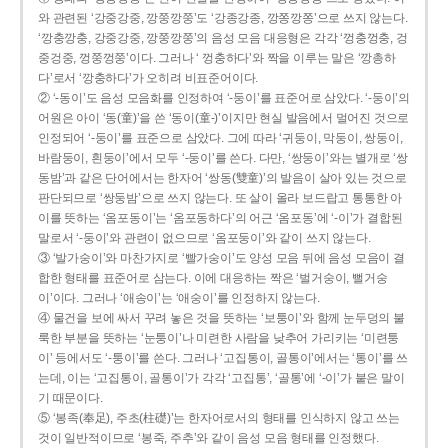
와 관련된 ‘강중강중, 깡쭝깡쭝’도 ‘강종강종, 깡쫑깡쫑’으로 쓰지 않는다.
‘깡충깡충, 강중강중, 깡쭝깡쭝’의 음성 모음 대응형은 각각 ‘껑충껑충, 겅
중겅중, 껑쭝껑쭝’이다. 그러나 ‘ 껑충하다’와 짝을 이루는 말은 ‘깡총하
다’로서 ‘깡충하다’가 오히려 비표준어이다.
② ‘-동이’도 음성 모음화를 인정하여 ‘-둥이’를 표준어로 삼았다. ‘-둥이’의
어원은 아이 ‘동(童)’을 쓴 ‘동이(童-)’이지만 현실 발음에서 멀어진 것으로
인정되어 ‘-둥이’를 표준으로 삼았다. 그에 따라 ‘귀둥이, 막둥이, 쌍둥이,
바람둥이, 흰둥이’에서 모두 ‘-둥이’를 쓴다. 다만, ‘쌍둥이’와는 별개로 ‘쌍
동밤’과 같은 단어에서는 한자어 ‘쌍동(雙童)’의 발음이 살아 있는 것으로
판단되므로 ‘쌍둥밤’으로 쓰지 않는다. 또 살이 올라 보드랍고 통통한 아
이를 뜻하는 ‘옴포동이’는 ‘옴포동하다’의 어근 ‘옴포동’에 ‘-이’가 결합된
말로서 ‘-둥이’와 관련이 없으므로 ‘옴포둥이’와 같이 쓰지 않는다.
③ ‘발가숭이’와 마찬가지로 ‘빨가숭이’도 양성 모음 뒤에 음성 모음이 결
합한 형태를 표준어로 삼는다. 이에 대응하는 짝은 ‘벌거숭이, 뻘거숭
이’이다. 그러나 ‘애송이’는 ‘애숭이’를 인정하지 않는다.
④ 물건을 보에 싸서 꾸려 놓은 것을 뜻하는 ‘보퉁이’와 함께 눈두덩의 불
룩한 부분을 뜻하는 ‘눈퉁이’나 미련한 사람을 낮추어 가리키는 ‘미련퉁
이’ 등에서도 ‘-퉁이’를 쓴다. 그러나 ‘고집통이, 골통이’에서는 ‘통이’를 쓰
는데, 이는 ‘고집통이, 골통이’가 각각 ‘고집통’, ‘골통’에 ‘-이’가 붙은 말이
기 때문이다.
⑤ ‘봉족(奉足), 주초(柱礎)’는 한자어로서의 형태를 인식하지 않고 쓰는
것이 일반적이므로 ‘봉죽, 주추’와 같이 음성 모음 형태를 인정했다.