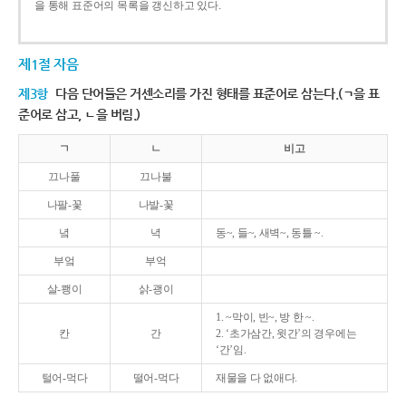
을 통해 표준어의 목록을 갱신하고 있다.
제1절 자음
제3항
다음 단어들은 거센소리를 가진 형태를 표준어로 삼는다.(ㄱ을 표
준어로 삼고, ㄴ을 버림.)
ㄱ
ㄴ
비고
끄나풀
끄나불
나팔-꽃
나발-꽃
녘
녁
동~, 들~, 새벽~, 동틀 ~.
부엌
부억
살-쾡이
삵-괭이
1. ~막이, 빈~, 방 한 ~.
칸
간
2. ‘초가삼간, 윗간’의 경우에는
‘간’임.
털어-먹다
떨어-먹다
재물을 다 없애다.