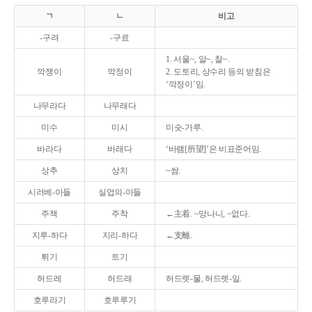
ㄱ
ㄴ
비고
-구려
-구료
1. 서울~, 알~, 찰~.
깍쟁이
깍정이
2. 도토리, 상수리 등의 받침은
‘깍정이’임.
나무라다
나무래다
미수
미시
미숫-가루.
바라다
바래다
‘바램[所望]’은 비표준어임.
상추
상치
~쌈.
시러베-아들
실업의-아들
주책
주착
←主着. ~망나니, ~없다.
지루-하다
지리-하다
←支離.
튀기
트기
허드레
허드래
허드렛-물, 허드렛-일.
호루라기
호루루기