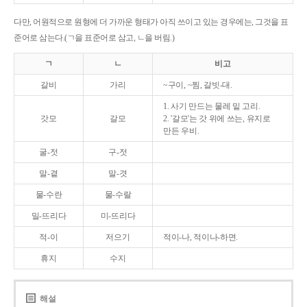
다만, 어원적으로 원형에 더 가까운 형태가 아직 쓰이고 있는 경우에는, 그것을 표
준어로 삼는다.(ㄱ을 표준어로 삼고, ㄴ을 버림.)
ㄱ
ㄴ
비고
갈비
가리
~구이, ~찜, 갈빗-대.
1. 사기 만드는 물레 밑 고리.
갓모
갈모
2. '갈모'는 갓 위에 쓰는, 유지로
만든 우비.
굴-젓
구-젓
말-곁
말-겻
물-수란
물-수랄
밀-뜨리다
미-뜨리다
적-이
저으기
적이-나, 적이나-하면.
휴지
수지
해설