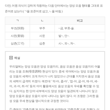
다만, 어원 의식이 강하게 작용하는 다음 단어에서는 양성 모음 형태를 그대로 표
준어로 삼는다.(ㄱ을 표준어로 삼고, ㄴ을 버림.)
ㄱ
ㄴ
비고
부조(扶助)
부주
~금, 부좃-술.
사돈(査頓)
사둔
밭~, 안~.
삼촌(三寸)
삼춘
시~, 외~, 처~.
해설
우리말에는 양성 모음은 양성 모음끼리, 음성 모음은 음성 모음끼리 어울
리는 모음 조화(母音調和) 현상이 있다. 중세 국어에서는 양성 모음과 음
성 모음의 세력이 크게 차이가 나지 않았으나 근대를 거치면서 음성 모음
의 세력이 급격히 커졌다. 예컨대 ‘ 막-아, 좁-아’, ‘접-어, 굽-어, 재-어, 세-
어, 괴-어, 쥐-어’ 등의 어미 활용에서도 음성 모음의 우세를 확인할 수 있
다. 심지어는 한 단어 내부에서도 양성 모음이 일관되게 나타나지 않고
양성 모음과 음성 모음이 섞여 나타나는 일이 많다. 이 조항은 그러한 음
성 모음 우세 현상을 명시적으로 규정한 것이다.
① 종래의 ‘깡총깡총’은 언어 현실을 반영하여 ‘깡충깡충’으로 정했다. 이