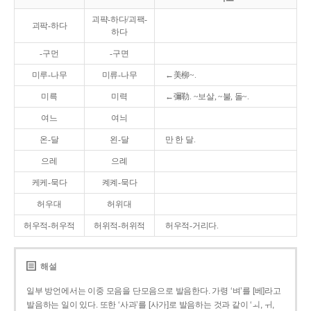
괴퍅-하다/괴팩-
괴팍-하다
하다
-구먼
-구면
미루-나무
미류-나무
←美柳~.
미륵
미력
←彌勒. ~보살, ~불, 돌~.
여느
여늬
온-달
왼-달
만 한 달.
으레
으례
케케-묵다
켸켸-묵다
허우대
허위대
허우적-허우적
허위적-허위적
허우적-거리다.
해설
일부 방언에서는 이중 모음을 단모음으로 발음한다. 가령 ‘벼’를 [베]라고
발음하는 일이 있다. 또한 ‘사과’를 [사가]로 발음하는 것과 같이 ‘ㅚ, ㅟ,