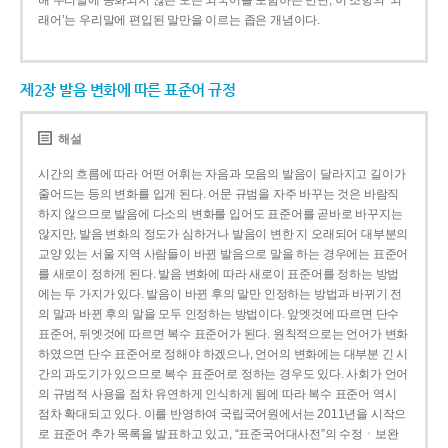
해 우리말에 동화되지 않은 모든 외국어를 포함하는 반면, 이 조항의 ‘외
래어’는 우리말에 편입된 말만을 이르는 좁은 개념이다.
제2장 발음 변화에 따른 표준어 규정
해설
시간의 흐름에 따라 어떤 어휘는 자음과 모음의 발음이 달라지고 길이가
줄어드는 등의 변화를 입게 된다. 어문 규범을 자주 바꾸는 것은 바람직
하지 않으므로 발음에 다소의 변화를 입어도 표준어를 곧바로 바꾸지는
않지만, 발음 변화의 정도가 심하거나 발음이 변한 지 오래되어 대부분의
교양 있는 서울 지역 사람들이 바뀐 발음으로 말을 하는 경우에는 표준어
를 새로이 정하게 된다. 발음 변화에 따라 새로이 표준어를 정하는 방법
에는 두 가지가 있다. 발음이 바뀐 후의 말만 인정하는 방법과 바뀌기 전
의 말과 바뀐 후의 말을 모두 인정하는 방법이다. 앞엣것에 따르면 단수
표준어, 뒤엣것에 따르면 복수 표준어가 된다. 원칙적으로는 언어가 변화
하였으면 단수 표준어로 정해야 하겠으나, 언어의 변화에는 대부분 긴 시
간의 과도기가 있으므로 복수 표준어로 정하는 경우도 있다. 사회가 언어
의 규범적 사용을 점차 유연하게 인식하게 됨에 따라 복수 표준어 역시
점차 확대되고 있다. 이를 반영하여 국립국어원에서는 2011년을 시작으
로 표준어 추가 목록을 발표하고 있고, “표준국어대사전”의 수정ㆍ보완