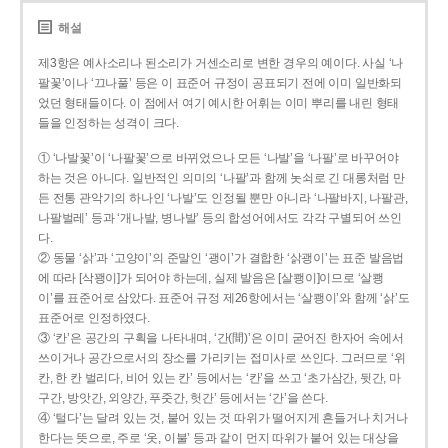
해설
제3항은 예사소리나 된소리가 거센소리로 변한 경우의 예이다. 사실 ‘나
팔꽃’이나 ‘끄나풀’ 등은 이 표준어 규정이 공표되기 전에 이미 일반화되
었던 형태들이다. 이 점에서 여기 예시한 어휘는 이미 뿌리를 내린 형태
들을 인정하는 성격이 크다.
① ‘나발꽃’이 ‘나팔꽃’으로 바뀌었으나 모든 ‘나발’을 ‘나팔’로 바꾸어야
하는 것은 아니다. 일반적인 의미의 ‘나팔’과 함께 놋쇠로 긴 대롱처럼 만
든 전통 관악기의 하나인 ‘나발’도 인정될 뿐만 아니라 ‘나팔바지, 나팔관,
나팔벌레’ 등과 ‘개나발, 병나발’ 등의 합성어에서도 각각 구별되어 쓰인
다.
② 동물 ‘삵’과 ‘고양이’의 준말인 ‘괭이’가 결합한 ‘삵괭이’는 표준 발음법
에 따라 [삭꽹이]가 되어야 하는데, 실제 발음은 [살쾡이]이므로 ‘살쾡
이’를 표준어로 삼았다. 표준어 규정 제26항에서는 ‘살쾡이’와 함께 ‘삵’도
표준어로 인정하였다.
③ ‘칸’은 공간의 구획을 나타내며, ‘간(間)’은 이미 굳어진 한자어 속에서
쓰이거나 공간으로서의 장소를 가리키는 접미사로 쓰인다. 그러므로 ‘위
칸, 한 칸 벌리다, 비어 있는 칸’ 등에서는 ‘칸’을 쓰고 ‘초가삼간, 뒷간, 마
구간, 방앗간, 외양간, 푸줏간, 헛간’ 등에서는 ‘간’을 쓴다.
④ ‘털다’는 달려 있는 것, 붙어 있는 것 따위가 떨어지게 흔들거나 치거나
한다는 뜻으로, 주로 ‘옷, 이불’ 등과 같이 먼지 따위가 붙어 있는 대상을