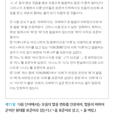
ㅘ, ㅝ’ 등의 원순 모음을 평순 모음으로 발음하는 일은 더 흔히 일어난다.
그러나 이 조항에서 다룬 단어들은 표준어 지역에서도 모음의 단순화 과
정을 겪고, 애초의 형태는 들어 보기 어렵게 된 것들이다.
① 사용 빈도가 높은 ‘괴퍅하다’는 ‘괴팍하다’로 발음이 바뀌었으므로 바
뀐 발음 ‘팍’을 인정하였다. 그러나 사용 빈도가 낮은 ‘강퍅하다, 퍅하다,
퍅성’ 등에서의 ‘퍅’은 ‘팍’으로 발음되지 않으므로 ‘퍅’이 아직도 표준어
형이다.
② ‘미류나무’는 버드나무의 한 종류이므로 ‘미류’는 어원적으로 분명히
버드나무의 의미를 담고 있는 ‘미류(美柳)’인데 이제 ‘미류’라고 발음하는
경우가 거의 없기 때문에 ‘미루나무’를 표준어로 삼았다.
③ ‘여느’도 원래 ‘여늬’였으나 이중 모음 ‘ㅢ’가 단모음 ‘ㅡ’로 변하였으므
로 ‘여느’를 표준어로 삼았다. ‘늬나노’의 ‘늬’도 언어 현실에서 [니]로 소리
나므로 ‘니나노’를 표준어로 삼는다.
④ ‘으례’ 역시 원래 ‘의례(依例)’에서 ‘으례’가 되었던 것인데 ‘례’의 발음
이 ‘레’로 바뀌었으므로 ‘으레’를 표준어로 삼았다. 한편 부사 ‘으레’에 다
시 ‘-이/-히’가 붙은 ‘으레이, 으레히’가 같은 뜻으로 쓰이는 일이 많은데,
이는 인정하지 않는다.
제11항
다음 단어에서는 모음의 발음 변화를 인정하여, 발음이 바뀌어
굳어진 형태를 표준어로 삼는다.(ㄱ을 표준어로 삼고, ㄴ을 버림.)