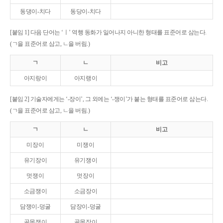
동댕이-치다
동당이-치다
[붙임 1] 다음 단어는 ‘ㅣ’ 역행 동화가 일어나지 아니한 형태를 표준어로 삼는다.
(ㄱ을 표준어로 삼고, ㄴ을 버림.)
ㄱ
ㄴ
비고
아지랑이
아지랭이
[붙임 2] 기술자에게는 ‘-장이’, 그 외에는 ‘-쟁이’가 붙는 형태를 표준어로 삼는다.
(ㄱ을 표준어로 삼고, ㄴ을 버림.)
ㄱ
ㄴ
비고
미장이
미쟁이
유기장이
유기쟁이
멋쟁이
멋장이
소금쟁이
소금장이
담쟁이-덩굴
담장이-덩굴
골목쟁이
골목장이