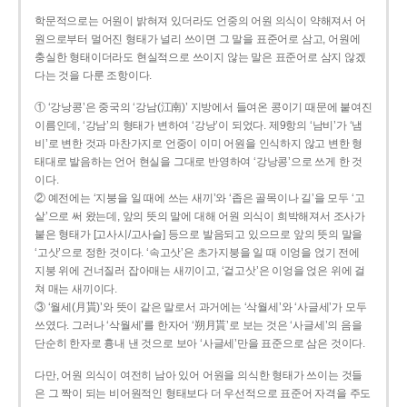
학문적으로는 어원이 밝혀져 있더라도 언중의 어원 의식이 약해져서 어
원으로부터 멀어진 형태가 널리 쓰이면 그 말을 표준어로 삼고, 어원에
충실한 형태이더라도 현실적으로 쓰이지 않는 말은 표준어로 삼지 않겠
다는 것을 다룬 조항이다.
① ‘강낭콩’은 중국의 ‘강남(江南)’ 지방에서 들여온 콩이기 때문에 붙여진
이름인데, ‘강남’의 형태가 변하여 ‘강낭’이 되었다. 제9항의 ‘남비’가 ‘냄
비’로 변한 것과 마찬가지로 언중이 이미 어원을 인식하지 않고 변한 형
태대로 발음하는 언어 현실을 그대로 반영하여 ‘강낭콩’으로 쓰게 한 것
이다.
② 예전에는 ‘지붕을 일 때에 쓰는 새끼’와 ‘좁은 골목이나 길’을 모두 ‘고
샅’으로 써 왔는데, 앞의 뜻의 말에 대해 어원 의식이 희박해져서 조사가
붙은 형태가 [고사시/고사슬] 등으로 발음되고 있으므로 앞의 뜻의 말을
‘고삿’으로 정한 것이다. ‘속고삿’은 초가지붕을 일 때 이엉을 얹기 전에
지붕 위에 건너질러 잡아매는 새끼이고, ‘겉고삿’은 이엉을 얹은 위에 걸
쳐 매는 새끼이다.
③ ‘월세(月貰)’와 뜻이 같은 말로서 과거에는 ‘삭월세’와 ‘사글세’가 모두
쓰였다. 그러나 ‘삭월세’를 한자어 ‘朔月貰’로 보는 것은 ‘사글세’의 음을
단순히 한자로 흉내 낸 것으로 보아 ‘사글세’만을 표준으로 삼은 것이다.
다만, 어원 의식이 여전히 남아 있어 어원을 의식한 형태가 쓰이는 것들
은 그 짝이 되는 비어원적인 형태보다 더 우선적으로 표준어 자격을 주도