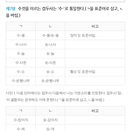
제7항
수컷을 이르는 접두사는 '수-'로 통일한다.(ㄱ을 표준어로 삼고, ㄴ
을 버림.)
ㄱ
ㄴ
비고
수-꿩
수-퀑/숫-꿩
'장끼'도 표준어임.
수-나사
숫-나사
수-놈
숫-놈
수-사돈
숫-사돈
수-소
숫-소
'황소'도 표준어임.
수-은행나무
숫-은행나무
다만 1. 다음 단어에서는 접두사 다음에서 나는 거센소리를 인정한다. 접두사 '암-
'이 결합되는 경우에도 이에 준한다.(ㄱ을 표준어로 삼고, ㄴ을 버림.)
ㄱ
ㄴ
비고
수-캉아지
숫-강아지
수-캐
숫-개