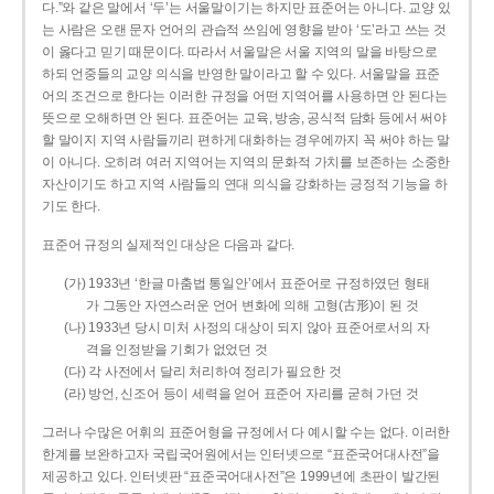
다.”와 같은 말에서 ‘두’는 서울말이기는 하지만 표준어는 아니다. 교양 있
는 사람은 오랜 문자 언어의 관습적 쓰임에 영향을 받아 ‘도’라고 쓰는 것
이 옳다고 믿기 때문이다. 따라서 서울말은 서울 지역의 말을 바탕으로
하되 언중들의 교양 의식을 반영한 말이라고 할 수 있다. 서울말을 표준
어의 조건으로 한다는 이러한 규정을 어떤 지역어를 사용하면 안 된다는
뜻으로 오해하면 안 된다. 표준어는 교육, 방송, 공식적 담화 등에서 써야
할 말이지 지역 사람들끼리 편하게 대화하는 경우에까지 꼭 써야 하는 말
이 아니다. 오히려 여러 지역어는 지역의 문화적 가치를 보존하는 소중한
자산이기도 하고 지역 사람들의 연대 의식을 강화하는 긍정적 기능을 하
기도 한다.
표준어 규정의 실제적인 대상은 다음과 같다.
(가) 1933년 ‘한글 마춤법 통일안’에서 표준어로 규정하였던 형태
가 그동안 자연스러운 언어 변화에 의해 고형(古形)이 된 것
(나) 1933년 당시 미처 사정의 대상이 되지 않아 표준어로서의 자
격을 인정받을 기회가 없었던 것
(다) 각 사전에서 달리 처리하여 정리가 필요한 것
(라) 방언, 신조어 등이 세력을 얻어 표준어 자리를 굳혀 가던 것
그러나 수많은 어휘의 표준어형을 규정에서 다 예시할 수는 없다. 이러한
한계를 보완하고자 국립국어원에서는 인터넷으로 “표준국어대사전”을
제공하고 있다. 인터넷판 “표준국어대사전”은 1999년에 초판이 발간된