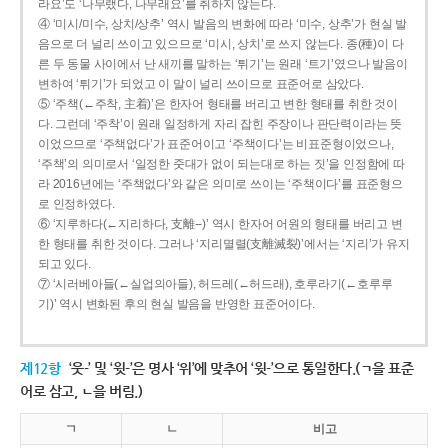
라요’도 ‘나무랬다, 나무래요’를 취하지 않는다.
④ ‘미시/미수, 상치/상추’ 역시 발음의 변화에 따라 ‘미수, 상추’가 현실 발
음으로 더 널리 쓰이고 있으므로 ‘미시, 상치’로 쓰지 않는다. 종(種)이 다
른 두 동물 사이에서 난 새끼를 말하는 ‘튀기’는 원래 ‘트기’였으나 발음이
변하여 ‘튀기’가 되었고 이 말이 널리 쓰이므로 표준어로 삼았다.
⑤ ‘주책(←주착, 主着)’은 한자어 형태를 버리고 변한 형태를 취한 것이
다. 그런데 ‘주착’이 원래 일정하게 자리 잡힌 주장이나 판단력이라는 뜻
이었으므로 ‘주책없다’가 표준어이고 ‘주책이다’는 비표준형이었으나,
‘주책’의 의미로서 ‘일정한 줏대가 없이 되는대로 하는 짓’을 인정함에 따
라 2016년에는 ‘주책없다’와 같은 의미로 쓰이는 ‘주책이다’를 표준형으
로 인정하였다.
⑥ ‘지루하다(←지리하다, 支離--)’ 역시 한자어 어원의 형태를 버리고 변
한 형태를 취한 것이다. 그러나 ‘지리멸렬(支離滅裂)’에서는 ‘지리’가 유지
되고 있다.
⑦ ‘시러베아들(←실업의아들), 허드레(←허드래), 호루라기(←호루루
기)’ 역시 변화된 후의 현실 발음을 반영한 표준어이다.
제12항
‘웃-’ 및 ‘윗-’은 명사 ‘위’에 맞추어 ‘윗-’으로 통일한다.(ㄱ을 표준
어로 삼고, ㄴ을 버림.)
ㄱ
ㄴ
비고