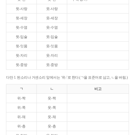
윗-사랑
웃-사랑
윗-세장
웃-세장
윗-수염
웃-수염
윗-입술
웃-입술
윗-잇몸
웃-잇몸
윗-자리
웃-자리
윗-중방
웃-중방
다만 1. 된소리나 거센소리 앞에서는 ‘위-’로 한다.(ㄱ을 표준어로 삼고, ㄴ을 버림.)
ㄱ
ㄴ
비고
위-짝
웃-짝
위-쪽
웃-쪽
위-채
웃-채
위-층
웃-층