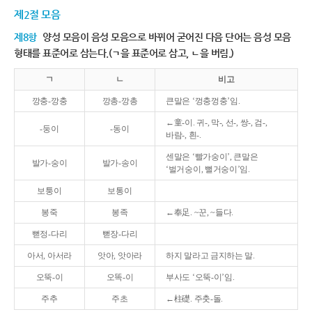
제2절 모음
제8항
양성 모음이 음성 모음으로 바뀌어 굳어진 다음 단어는 음성 모음
형태를 표준어로 삼는다.(ㄱ을 표준어로 삼고, ㄴ을 버림.)
ㄱ
ㄴ
비고
깡충-깡충
깡총-깡총
큰말은 ‘껑충껑충’임.
←童-이. 귀-, 막-, 선-, 쌍-, 검-,
-둥이
-동이
바람-, 흰-.
센말은 ‘빨가숭이’, 큰말은
발가-숭이
발가-송이
‘벌거숭이, 뻘거숭이’임.
보퉁이
보통이
봉죽
봉족
←奉足. ~꾼, ~들다.
뻗정-다리
뻗장-다리
아서, 아서라
앗아, 앗아라
하지 말라고 금지하는 말.
오뚝-이
오똑-이
부사도 ‘오뚝-이’임.
주추
주초
←柱礎. 주춧-돌.