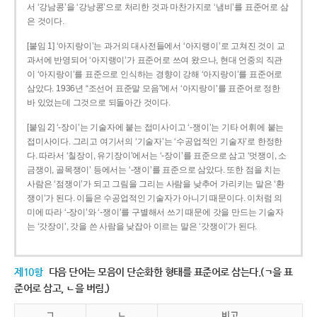
서 ‘강남콩’을 ‘강낭콩’으로 처리한 것과 마찬가지로 ‘냄비’를 표준어로 삼
은 것이다.
[붙임 1] ‘아지랑이’는 과거의 대사전들에서 ‘아지랭이’로 고쳐진 것이 교
과서에 반영되어 ‘아지랭이’가 표준어로 쓰여 왔으나, 현대 언중의 직관
이 ‘아지랑이’를 표준으로 인식하는 경향이 강해 ‘아지랑이’를 표준어로
삼았다. 1936년 “조선어 표준말 모음”에서 ‘아지랑이’를 표준어로 정한
바 있었는데 그것으로 되돌아간 것이다.
[붙임 2] ‘-장이’는 기술자에 붙는 접미사이고 ‘-쟁이’는 기타 어휘에 붙는
접미사이다. 그리고 여기서의 ‘기술자’는 ‘수공업적인 기술자’로 한정한
다. 따라서 ‘칠장이, 유기장이’에서는 ‘-장이’를 표준으로 삼고 ‘멋쟁이, 소
금쟁이, 골목쟁이’ 등에서는 ‘-쟁이’를 표준으로 삼았다. 또한 점을 치는
사람은 ‘점쟁이’가 되고 그림을 그리는 사람을 낮추어 가리키는 말은 ‘환
쟁이’가 된다. 이들은 수공업적인 기술자가 아니기 때문이다. 이처럼 의
미에 따라 ‘-장이’와 ‘-쟁이’를 구별해서 쓰기 때문에 갓을 만드는 기술자
는 ‘갓장이’, 갓을 쓴 사람을 낮잡아 이르는 말은 ‘갓쟁이’가 된다.
제10항
다음 단어는 모음이 단순화한 형태를 표준어로 삼는다.(ㄱ을 표
준어로 삼고, ㄴ을 버림.)
ㄱ
ㄴ
비고