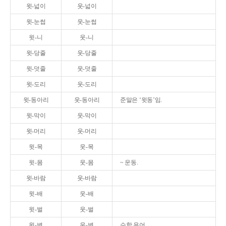
윗-넓이
웃-넓이
윗-눈썹
웃-눈썹
윗-니
웃-니
윗-당줄
웃-당줄
윗-덧줄
웃-덧줄
윗-도리
웃-도리
윗-동아리
웃-동아리
준말은 ‘윗동’임.
윗-막이
웃-막이
윗-머리
웃-머리
윗-목
웃-목
윗-몸
웃-몸
~ 운동.
윗-바람
웃-바람
윗-배
웃-배
윗-벌
웃-벌
윗-변
웃-변
수학 용어.