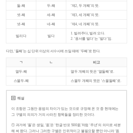
둘-째
두-째
‘제2, 두 개째’의 뜻.
셋-째
세-째
‘제3, 세 개째’의 뜻.
넷-째
네-째
‘제4, 네 개째’의 뜻.
1. 빌려주다, 빌려 오다.
빌리다
빌다
2. ‘용서를 빌다’는 ‘빌다’임.
다만, ‘둘째’는 십 단위 이상의 서수사에 쓰일 때에 ‘두째’로 한다.
ㄱ
ㄴ
비고
열두-째
열두 개째의 뜻은 ‘열둘째’로.
스물두-째
스물두 개째의 뜻은 ‘스물둘째’로.
해설
이 조항은 그동안 용법의 차이가 있는 것으로 규정해 온 것 중 현재에는
그 구별의 의의가 거의 사라진 항목들을 정리한 것이다.
① 과거에 ‘돌’은 생일, ‘돐’은 ‘한글 반포 500돐’처럼 ‘주년’의 의미로 세분
해 써 왔다. 그러나 그러한 구별은 인위적이고 불필요할 뿐만 아니라 ‘돐