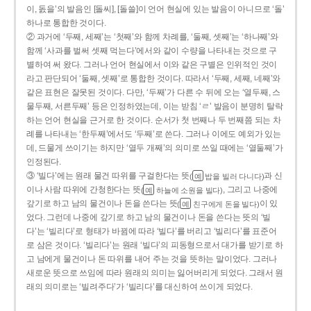
이, 돐을’의 발음인 [돌씨], [돌쓸]이 언어 현실에 있는 발음이 아니므로 ‘돌’
하나로 통합한 것이다.
② 과거에 ‘두째, 세째’는 ‘첫째’와 함께 차례를, ‘둘째, 셋째’는 ‘하나째’와
함께 ‘사과를 벌써 셋째 먹는다’에서와 같이 수량을 나타내는 것으로 구
별하여 써 왔다. 그러나 언어 현실에서 이와 같은 구별은 인위적인 것이
라고 판단되어 ‘둘째, 셋째’로 통합한 것이다. 따라서 ‘두째, 세째, 네째’와
같은 표현은 잘못된 것이다. 다만, ‘두째’가 다른 수 뒤에 오는 ‘열두째, 스
물두째, 서른두째’ 등은 인정하였는데, 이는 받침 ‘ㄹ’ 발음이 분명히 탈락
하는 언어 현실을 근거로 한 것이다. 순서가 첫 번째나 두 번째쯤 되는 차
례를 나타내는 ‘한두째’에서도 ‘두째’로 쓴다. 그러나 이에도 예외가 있는
데, 드물게 쓰이기는 하지만 ‘열두 개째’의 의미로 쓰일 때에는 ‘열둘째’가
인정된다.
③ ‘빌다’에는 원래 물건 따위를 구걸한다는 뜻
과 신
(
밥을 빌러 다니다)
예
이나 사람 따위에 간청한다는 뜻
, 그리고 나중에
(
하늘에 소원을 빌다)
예
갚기로 하고 남의 물건이나 돈을 쓴다는 뜻
이 있
(
친구에게 돈을 빌다)
예
었다. 그런데 나중에 갚기로 하고 남의 물건이나 돈을 쓴다는 뜻의 ‘빌
다’는 ‘빌리다’로 형태가 바뀜에 따라 ‘빌다’를 버리고 ‘빌리다’를 표준어
로 삼은 것이다. ‘빌리다’는 원래 ‘빌다’의 피동형으로서 대가를 받기로 하
고 남에게 물건이나 돈 따위를 내어 주는 것을 뜻하는 말이었다. 그러나
새로운 뜻으로 쓰임에 따라 원래의 의미는 잃어버리게 되었다. 그래서 원
래의 의미로는 ‘빌려주다’가 ‘빌리다’를 대신하여 쓰이게 되었다.