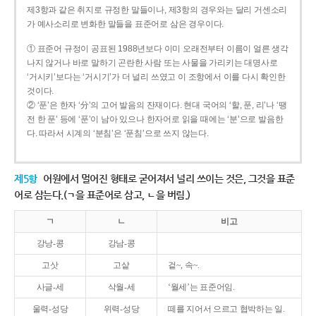
제3항과 같은 취지로 규정한 말들이나, 제3항의 경우와는 달리 거센소리
가 예사소리로 변화한 말들을 표준어로 삼은 경우이다.
① 표준어 규정이 공표된 1988년보다 이미 오래전부터 이름이 얼른 생각
나지 않거나 바로 말하기 곤란한 사람 또는 사물을 가리키는 대명사로
‘거시키’보다는 ‘거시기’가 더 널리 쓰였고 이 조항에서 이를 다시 확인한
것이다.
② ‘푼’은 한자 ‘分’의 고어 발음의 잔재이다. 현대 국어의 ‘할, 푼, 리’나 ‘땡
전 한 푼’ 등에 ‘푼’이 남아 있으나 한자어로 읽을 때에는 ‘분’으로 발음한
다. 따라서 시계의 ‘분침’은 ‘푼침’으로 쓰지 않는다.
제5항
어원에서 멀어진 형태로 굳어져서 널리 쓰이는 것은, 그것을 표준
어로 삼는다.(ㄱ을 표준어로 삼고, ㄴ을 버림.)
ㄱ
ㄴ
비고
강낭-콩
강남-콩
고삿
고샅
겉~, 속~.
사글-세
삭월-세
‘월세’는 표준어임.
울력-성당
위력-성당
떼를 지어서 으르고 협박하는 일.