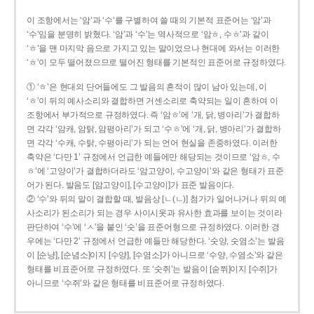
이 조항에서는 ‘암’과 ‘수’를 구별하여 쓸 때의 기본적 표준어는 ‘암’과
‘수’임을 분명히 밝혔다. ‘암’과 ‘수’는 역사적으로 ‘암ㅎ, 수ㅎ’과 같이
‘ㅎ’을 맨 마지막 음으로 가지고 있는 말이었으나 현대에 와서는 이러한
‘ㅎ’이 모두 떨어졌으므로 떨어진 형태를 기본적인 표준어로 규정하였다.
① ‘ㅎ’은 현대의 단어들에도 그 발음의 흔적이 많이 남아 있는데, 이
‘ㅎ’이 뒤의 예사소리와 결합하면 거센소리로 축약되는 일이 흔하여 이
조항에서 부가적으로 규정하였다. 즉 ‘암ㅎ’에 ‘개, 닭, 병아리’가 결합하
면 각각 ‘암캐, 암탉, 암평아리’가 되고 ‘수ㅎ’에 ‘개, 닭, 병아리’가 결합하
면 각각 ‘수캐, 수탉, 수평아리’가 되는 언어 현실을 존중하였다. 이러한
축약은 ‘다만 1’ 규정에서 언급한 예들에만 해당되는 것이므로 ‘암ㅎ, 수
ㅎ’에 ‘고양이’가 결합하더라도 ‘암고양이, 수고양이’와 같은 형태가 표준
어가 된다. 발음도 [암고양이], [수고양이]가 표준 발음이다.
② ‘수’와 뒤의 말이 결합할 때, 발음상 [ㄴ(ㄴ)] 첨가가 일어나거나 뒤의 예
사소리가 된소리가 되는 경우 사이시옷과 유사한 효과를 보이는 것이라
판단하여 ‘수’에 ‘ㅅ’을 붙인 ‘숫’을 표준어형으로 규정하였다. 이러한 경
우에는 ‘다만 2’ 규정에서 언급한 예들만 해당한다. ‘숫양, 숫염소’는 발음
이 [순냥], [순념소]이지 [수양], [수염소]가 아니므로 ‘수양, 수염소’와 같은
형태를 비표준어로 규정하였다. 또 ‘숫쥐’는 발음이 [숟쮜]이지 [수쥐]가
아니므로 ‘수쥐’와 같은 형태를 비표준어로 규정하였다.