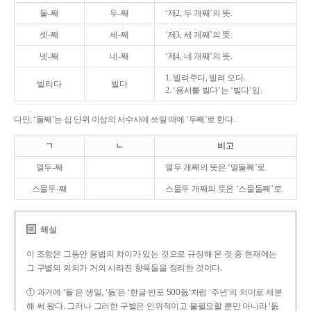
둘-째
두-째
‘제2, 두 개째’의 뜻.
셋-째
세-째
‘제3, 세 개째’의 뜻.
넷-째
네-째
‘제4, 네 개째’의 뜻.
1. 빌려주다, 빌려 오다.
빌리다
빌다
2. ‘용서를 빌다’는 ‘빌다’임.
다만, ‘둘째’는 십 단위 이상의 서수사에 쓰일 때에 ‘두째’로 한다.
ㄱ
ㄴ
비고
열두-째
열두 개째의 뜻은 ‘열둘째’로.
스물두-째
스물두 개째의 뜻은 ‘스물둘째’로.
해설
이 조항은 그동안 용법의 차이가 있는 것으로 규정해 온 것 중 현재에는
그 구별의 의의가 거의 사라진 항목들을 정리한 것이다.
① 과거에 ‘돌’은 생일, ‘돐’은 ‘한글 반포 500돐’처럼 ‘주년’의 의미로 세분
해 써 왔다. 그러나 그러한 구별은 인위적이고 불필요할 뿐만 아니라 ‘돐