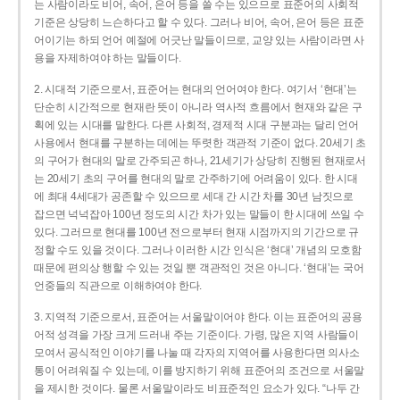
는 사람이라도 비어, 속어, 은어 등을 쓸 수는 있으므로 표준어의 사회적
기준은 상당히 느슨하다고 할 수 있다. 그러나 비어, 속어, 은어 등은 표준
어이기는 하되 언어 예절에 어긋난 말들이므로, 교양 있는 사람이라면 사
용을 자제하여야 하는 말들이다.
2. 시대적 기준으로서, 표준어는 현대의 언어여야 한다. 여기서 ‘현대’는
단순히 시간적으로 현재란 뜻이 아니라 역사적 흐름에서 현재와 같은 구
획에 있는 시대를 말한다. 다른 사회적, 경제적 시대 구분과는 달리 언어
사용에서 현대를 구분하는 데에는 뚜렷한 객관적 기준이 없다. 20세기 초
의 구어가 현대의 말로 간주되곤 하나, 21세기가 상당히 진행된 현재로서
는 20세기 초의 구어를 현대의 말로 간주하기에 어려움이 있다. 한 시대
에 최대 4세대가 공존할 수 있으므로 세대 간 시간 차를 30년 남짓으로
잡으면 넉넉잡아 100년 정도의 시간 차가 있는 말들이 한 시대에 쓰일 수
있다. 그러므로 현대를 100년 전으로부터 현재 시점까지의 기간으로 규
정할 수도 있을 것이다. 그러나 이러한 시간 인식은 ‘현대’ 개념의 모호함
때문에 편의상 행할 수 있는 것일 뿐 객관적인 것은 아니다. ‘현대’는 국어
언중들의 직관으로 이해하여야 한다.
3. 지역적 기준으로서, 표준어는 서울말이어야 한다. 이는 표준어의 공용
어적 성격을 가장 크게 드러내 주는 기준이다. 가령, 많은 지역 사람들이
모여서 공식적인 이야기를 나눌 때 각자의 지역어를 사용한다면 의사소
통이 어려워질 수 있는데, 이를 방지하기 위해 표준어의 조건으로 서울말
을 제시한 것이다. 물론 서울말이라도 비표준적인 요소가 있다. “나두 간