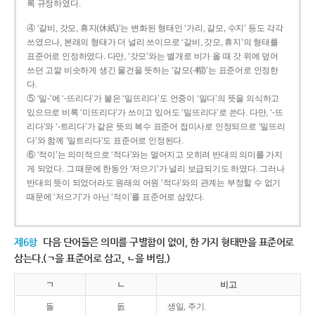
록 규정하였다.
④ ‘갈비, 갓모, 휴지(休紙)’는 변화된 형태인 ‘가리, 갈모, 수지’ 등도 각각
쓰였으나, 본래의 형태가 더 널리 쓰이므로 ‘갈비, 갓모, 휴지’의 형태를
표준어로 인정하였다. 다만, ‘갓모’와는 별개로 비가 올 때 갓 위에 덮어
쓰던 고깔 비슷하게 생긴 물건을 뜻하는 ‘갈모(-帽)’는 표준어로 인정한
다.
⑤ ‘밀-’에 ‘-뜨리다’가 붙은 ‘밀뜨리다’도 언중이 ‘밀다’의 뜻을 의식하고
있으므로 비록 ‘미뜨리다’가 쓰이고 있어도 ‘밀뜨리다’로 쓴다. 다만, ‘-뜨
리다’와 ‘-트리다’가 같은 뜻의 복수 표준어 접미사로 인정되므로 ‘밀뜨리
다’와 함께 ‘밀트리다’도 표준어로 인정된다.
⑥ ‘적이’는 의미적으로 ‘적다’와는 멀어지고 오히려 반대의 의미를 가지
게 되었다. 그 때문에 한동안 ‘저으기’가 널리 보급되기도 하였다. 그러나
반대의 뜻이 되었더라도 원래의 어원 ‘적다’와의 관계는 부정할 수 없기
때문에 ‘저으기’가 아닌 ‘적이’를 표준어로 삼았다.
제6항
다음 단어들은 의미를 구별함이 없이, 한 가지 형태만을 표준어로
삼는다.(ㄱ을 표준어로 삼고, ㄴ을 버림.)
ㄱ
ㄴ
비고
돌
돐
생일, 주기.