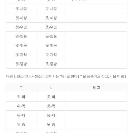
윗-사랑
웃-사랑
윗-세장
웃-세장
윗-수염
웃-수염
윗-입술
웃-입술
윗-잇몸
웃-잇몸
윗-자리
웃-자리
윗-중방
웃-중방
다만 1. 된소리나 거센소리 앞에서는 ‘위-’로 한다.(ㄱ을 표준어로 삼고, ㄴ을 버림.)
ㄱ
ㄴ
비고
위-짝
웃-짝
위-쪽
웃-쪽
위-채
웃-채
위-층
웃-층