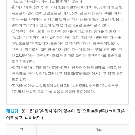
라요’도 ‘나무랬다, 나무래요’를 취하지 않는다.
④ ‘미시/미수, 상치/상추’ 역시 발음의 변화에 따라 ‘미수, 상추’가 현실 발
음으로 더 널리 쓰이고 있으므로 ‘미시, 상치’로 쓰지 않는다. 종(種)이 다
른 두 동물 사이에서 난 새끼를 말하는 ‘튀기’는 원래 ‘트기’였으나 발음이
변하여 ‘튀기’가 되었고 이 말이 널리 쓰이므로 표준어로 삼았다.
⑤ ‘주책(←주착, 主着)’은 한자어 형태를 버리고 변한 형태를 취한 것이
다. 그런데 ‘주착’이 원래 일정하게 자리 잡힌 주장이나 판단력이라는 뜻
이었으므로 ‘주책없다’가 표준어이고 ‘주책이다’는 비표준형이었으나,
‘주책’의 의미로서 ‘일정한 줏대가 없이 되는대로 하는 짓’을 인정함에 따
라 2016년에는 ‘주책없다’와 같은 의미로 쓰이는 ‘주책이다’를 표준형으
로 인정하였다.
⑥ ‘지루하다(←지리하다, 支離--)’ 역시 한자어 어원의 형태를 버리고 변
한 형태를 취한 것이다. 그러나 ‘지리멸렬(支離滅裂)’에서는 ‘지리’가 유지
되고 있다.
⑦ ‘시러베아들(←실업의아들), 허드레(←허드래), 호루라기(←호루루
기)’ 역시 변화된 후의 현실 발음을 반영한 표준어이다.
제12항
‘웃-’ 및 ‘윗-’은 명사 ‘위’에 맞추어 ‘윗-’으로 통일한다.(ㄱ을 표준
어로 삼고, ㄴ을 버림.)
ㄱ
ㄴ
비고