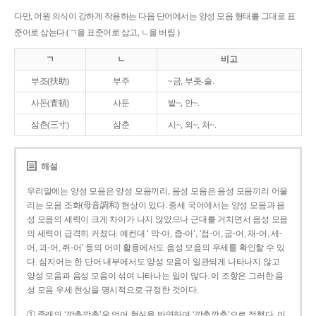
다만, 어원 의식이 강하게 작용하는 다음 단어에서는 양성 모음 형태를 그대로 표
준어로 삼는다.(ㄱ을 표준어로 삼고, ㄴ을 버림.)
ㄱ
ㄴ
비고
부조(扶助)
부주
~금, 부좃-술.
사돈(査頓)
사둔
밭~, 안~.
삼촌(三寸)
삼춘
시~, 외~, 처~.
해설
우리말에는 양성 모음은 양성 모음끼리, 음성 모음은 음성 모음끼리 어울
리는 모음 조화(母音調和) 현상이 있다. 중세 국어에서는 양성 모음과 음
성 모음의 세력이 크게 차이가 나지 않았으나 근대를 거치면서 음성 모음
의 세력이 급격히 커졌다. 예컨대 ‘ 막-아, 좁-아’, ‘접-어, 굽-어, 재-어, 세-
어, 괴-어, 쥐-어’ 등의 어미 활용에서도 음성 모음의 우세를 확인할 수 있
다. 심지어는 한 단어 내부에서도 양성 모음이 일관되게 나타나지 않고
양성 모음과 음성 모음이 섞여 나타나는 일이 많다. 이 조항은 그러한 음
성 모음 우세 현상을 명시적으로 규정한 것이다.
① 종래의 ‘깡총깡총’은 언어 현실을 반영하여 ‘깡충깡충’으로 정했다. 이