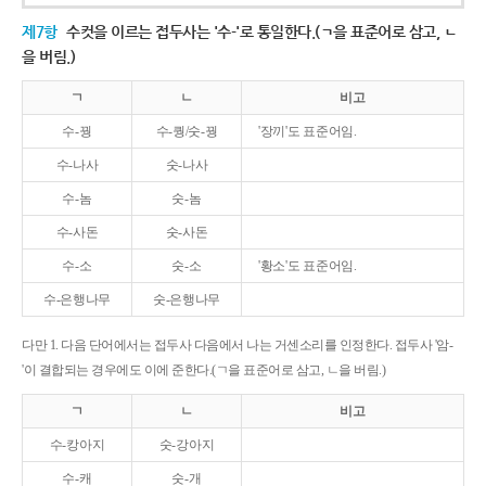
제7항
수컷을 이르는 접두사는 '수-'로 통일한다.(ㄱ을 표준어로 삼고, ㄴ
을 버림.)
ㄱ
ㄴ
비고
수-꿩
수-퀑/숫-꿩
'장끼'도 표준어임.
수-나사
숫-나사
수-놈
숫-놈
수-사돈
숫-사돈
수-소
숫-소
'황소'도 표준어임.
수-은행나무
숫-은행나무
다만 1. 다음 단어에서는 접두사 다음에서 나는 거센소리를 인정한다. 접두사 '암-
'이 결합되는 경우에도 이에 준한다.(ㄱ을 표준어로 삼고, ㄴ을 버림.)
ㄱ
ㄴ
비고
수-캉아지
숫-강아지
수-캐
숫-개