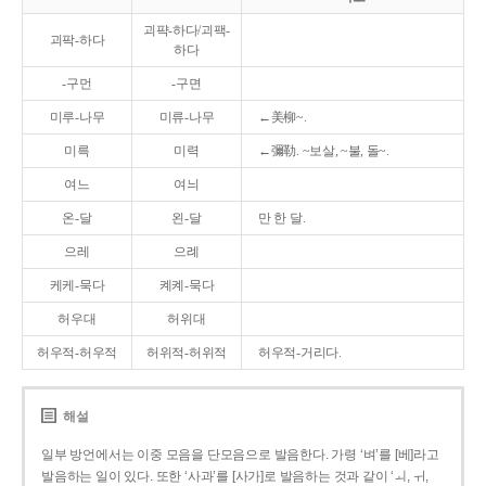
괴퍅-하다/괴팩-
괴팍-하다
하다
-구먼
-구면
미루-나무
미류-나무
←美柳~.
미륵
미력
←彌勒. ~보살, ~불, 돌~.
여느
여늬
온-달
왼-달
만 한 달.
으레
으례
케케-묵다
켸켸-묵다
허우대
허위대
허우적-허우적
허위적-허위적
허우적-거리다.
해설
일부 방언에서는 이중 모음을 단모음으로 발음한다. 가령 ‘벼’를 [베]라고
발음하는 일이 있다. 또한 ‘사과’를 [사가]로 발음하는 것과 같이 ‘ㅚ, ㅟ,