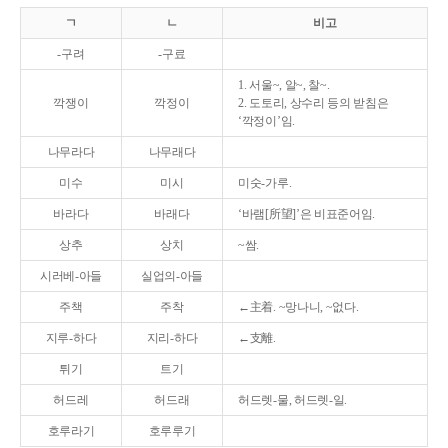
ㄱ
ㄴ
비고
-구려
-구료
1. 서울~, 알~, 찰~.
깍쟁이
깍정이
2. 도토리, 상수리 등의 받침은
‘깍정이’임.
나무라다
나무래다
미수
미시
미숫-가루.
바라다
바래다
‘바램[所望]’은 비표준어임.
상추
상치
~쌈.
시러베-아들
실업의-아들
주책
주착
←主着. ~망나니, ~없다.
지루-하다
지리-하다
←支離.
튀기
트기
허드레
허드래
허드렛-물, 허드렛-일.
호루라기
호루루기