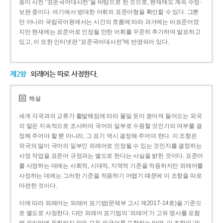
종이 사전 “표준국어대사전”을 바탕으로 한 것으로, 현재에도 계속 수정·
보완 중이다. 여기에서 방대한 어휘의 표준어형을 확인할 수 있다. 그뿐
만 아니라 국립국어원에서는 시간의 흐름에 따라 과거에는 비표준어였
지만 현재에는 표준어로 인정될 만한 어휘를 꾸준히 추가하여 발표하고
있고, 이 또한 인터넷판 “표준국어대사전”에 반영되어 있다.
제2항
외래어는 따로 사정한다.
해설
세계 각국과의 교류가 활발해짐에 따라 물밀 듯이 쏟아져 들어오는 외국
의 말은 지속적으로 조사하여 국어의 일부로 수용할 것인가의 여부를 결
정해 주어야 할 뿐 아니라, 그 표기 역시 결정해 주어야 한다. 이 조항은
외국의 말이 국어의 일부인 외래어로 인정될 수 있는 것인지를 결정하는
사정 작업을 표준어 규정과는 별도로 한다는 사실을 밝힌 것이다. 표준어
를 사정하는 데에는 사회적, 시대적, 지역적 기준을 적용하지만 외래어를
사정하는 데에는 그러한 기준을 적용하기 어렵기 때문에 이 조항을 따로
마련한 것이다.
이에 따라 외래어는 외래어 표기법(문체부 고시 제2017-14호)을 기준으
로 별도로 사정한다. 다만 외래어 표기법의 ‘외래어’가 고유 명사를 포함