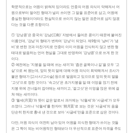
학문적으로는 어원이 밝혀져 있더라도 언중의 어원 의식이 약해져서 어
원으로부터 멀어진 형태가 널리 쓰이면 그 말을 표준어로 삼고, 어원에
충실한 형태이더라도 현실적으로 쓰이지 않는 말은 표준어로 삼지 않겠
다는 것을 다룬 조항이다.
① ‘강낭콩’은 중국의 ‘강남(江南)’ 지방에서 들여온 콩이기 때문에 붙여진
이름인데, ‘강남’의 형태가 변하여 ‘강낭’이 되었다. 제9항의 ‘남비’가 ‘냄
비’로 변한 것과 마찬가지로 언중이 이미 어원을 인식하지 않고 변한 형
태대로 발음하는 언어 현실을 그대로 반영하여 ‘강낭콩’으로 쓰게 한 것
이다.
② 예전에는 ‘지붕을 일 때에 쓰는 새끼’와 ‘좁은 골목이나 길’을 모두 ‘고
샅’으로 써 왔는데, 앞의 뜻의 말에 대해 어원 의식이 희박해져서 조사가
붙은 형태가 [고사시/고사슬] 등으로 발음되고 있으므로 앞의 뜻의 말을
‘고삿’으로 정한 것이다. ‘속고삿’은 초가지붕을 일 때 이엉을 얹기 전에
지붕 위에 건너질러 잡아매는 새끼이고, ‘겉고삿’은 이엉을 얹은 위에 걸
쳐 매는 새끼이다.
③ ‘월세(月貰)’와 뜻이 같은 말로서 과거에는 ‘삭월세’와 ‘사글세’가 모두
쓰였다. 그러나 ‘삭월세’를 한자어 ‘朔月貰’로 보는 것은 ‘사글세’의 음을
단순히 한자로 흉내 낸 것으로 보아 ‘사글세’만을 표준으로 삼은 것이다.
다만, 어원 의식이 여전히 남아 있어 어원을 의식한 형태가 쓰이는 것들
은 그 짝이 되는 비어원적인 형태보다 더 우선적으로 표준어 자격을 주도