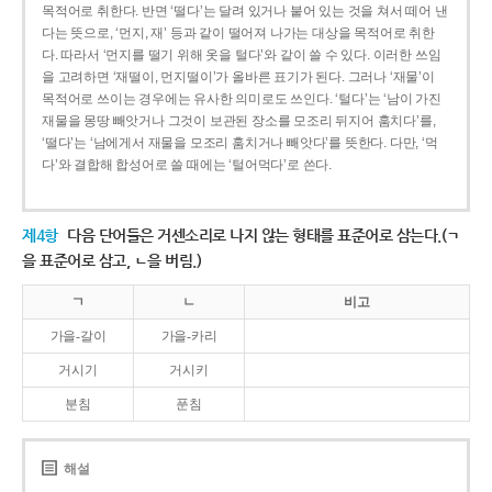
목적어로 취한다. 반면 ‘떨다’는 달려 있거나 붙어 있는 것을 쳐서 떼어 낸
다는 뜻으로, ‘먼지, 재’ 등과 같이 떨어져 나가는 대상을 목적어로 취한
다. 따라서 ‘먼지를 떨기 위해 옷을 털다’와 같이 쓸 수 있다. 이러한 쓰임
을 고려하면 ‘재떨이, 먼지떨이’가 올바른 표기가 된다. 그러나 ‘재물’이
목적어로 쓰이는 경우에는 유사한 의미로도 쓰인다. ‘털다’는 ‘남이 가진
재물을 몽땅 빼앗거나 그것이 보관된 장소를 모조리 뒤지어 훔치다’를,
‘떨다’는 ‘남에게서 재물을 모조리 훔치거나 빼앗다’를 뜻한다. 다만, ‘먹
다’와 결합해 합성어로 쓸 때에는 ‘털어먹다’로 쓴다.
제4항
다음 단어들은 거센소리로 나지 않는 형태를 표준어로 삼는다.(ㄱ
을 표준어로 삼고, ㄴ을 버림.)
ㄱ
ㄴ
비고
가을-갈이
가을-카리
거시기
거시키
분침
푼침
해설