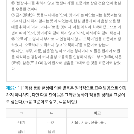
⑥ ‘뻗장다리’를 취하지 않고 ‘뻗정다리’를 표준어로 삼은 것은 언어 현실
을 수용한 것이다.
⑦ 금지(禁止)의 뜻을 나타내는 ‘앗아, 앗아라’는 빼앗는다는 원뜻과는 멀
어져서 단지 하지 말라는 뜻이 되었는데, 현실 발음에 따라 음성 모음 형
태를 취하여 ‘아서, 아서라’로 한 것이다. 어원 의식이 희박해졌으므로 어
법에 따라 ‘앗어, 앗어라’와 같이 적지 않고 ‘아서, 아서라’와 같이 적는다.
⑧ ‘오똑이’도 명사나 부사로 다 인정하지 않고 ‘오뚝이’만을 표준어로 정
하였다. ‘오똑하다’도 취하지 않고 ‘오뚝하다’를 표준어로 삼는다.
⑨ 다만, ‘부주, 사둔, 삼춘’은 널리 쓰이는 형태이나, 이들은 한자어 어원
을 의식하는 경향이 커서 음성 모음화를 인정하지 않고 ‘부조(扶助), 사돈
(査頓), 삼촌(三寸)’과 같이 한자어 발음을 그대로 쓴 것을 표준어로 삼았
다.
제9항
‘ㅣ’ 역행 동화 현상에 의한 발음은 원칙적으로 표준 발음으로 인정
하지 아니하되, 다만 다음 단어들은 그러한 동화가 적용된 형태를 표준어
로 삼는다.(ㄱ을 표준어로 삼고, ㄴ을 버림.)
ㄱ
ㄴ
비고
-내기
-나기
서울-, 시골-, 신출-, 풋-.
냄비
남비