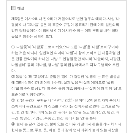
해설
제3항은 예사소리나 된소리가 거센소리로 변한 경우의 예이다. 사실 ‘나
팔꽃’이나 ‘끄나풀’ 등은 이 표준어 규정이 공표되기 전에 이미 일반화되
었던 형태들이다. 이 점에서 여기 예시한 어휘는 이미 뿌리를 내린 형태
들을 인정하는 성격이 크다.
① ‘나발꽃’이 ‘나팔꽃’으로 바뀌었으나 모든 ‘나발’을 ‘나팔’로 바꾸어야
하는 것은 아니다. 일반적인 의미의 ‘나팔’과 함께 놋쇠로 긴 대롱처럼 만
든 전통 관악기의 하나인 ‘나발’도 인정될 뿐만 아니라 ‘나팔바지, 나팔관,
나팔벌레’ 등과 ‘개나발, 병나발’ 등의 합성어에서도 각각 구별되어 쓰인
다.
② 동물 ‘삵’과 ‘고양이’의 준말인 ‘괭이’가 결합한 ‘삵괭이’는 표준 발음법
에 따라 [삭꽹이]가 되어야 하는데, 실제 발음은 [살쾡이]이므로 ‘살쾡
이’를 표준어로 삼았다. 표준어 규정 제26항에서는 ‘살쾡이’와 함께 ‘삵’도
표준어로 인정하였다.
③ ‘칸’은 공간의 구획을 나타내며, ‘간(間)’은 이미 굳어진 한자어 속에서
쓰이거나 공간으로서의 장소를 가리키는 접미사로 쓰인다. 그러므로 ‘위
칸, 한 칸 벌리다, 비어 있는 칸’ 등에서는 ‘칸’을 쓰고 ‘초가삼간, 뒷간, 마
구간, 방앗간, 외양간, 푸줏간, 헛간’ 등에서는 ‘간’을 쓴다.
④ ‘털다’는 달려 있는 것, 붙어 있는 것 따위가 떨어지게 흔들거나 치거나
한다는 뜻으로, 주로 ‘옷, 이불’ 등과 같이 먼지 따위가 붙어 있는 대상을