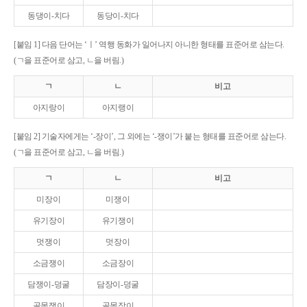
동댕이-치다
동당이-치다
[붙임 1] 다음 단어는 ‘ㅣ’ 역행 동화가 일어나지 아니한 형태를 표준어로 삼는다.
(ㄱ을 표준어로 삼고, ㄴ을 버림.)
ㄱ
ㄴ
비고
아지랑이
아지랭이
[붙임 2] 기술자에게는 ‘-장이’, 그 외에는 ‘-쟁이’가 붙는 형태를 표준어로 삼는다.
(ㄱ을 표준어로 삼고, ㄴ을 버림.)
ㄱ
ㄴ
비고
미장이
미쟁이
유기장이
유기쟁이
멋쟁이
멋장이
소금쟁이
소금장이
담쟁이-덩굴
담장이-덩굴
골목쟁이
골목장이