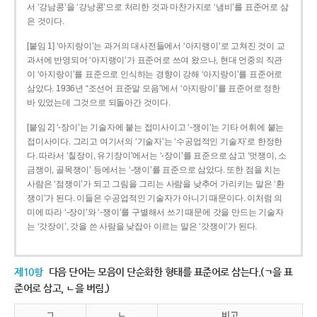
서 ‘강남콩’을 ‘강낭콩’으로 처리한 것과 마찬가지로 ‘냄비’를 표준어로 삼
은 것이다.
[붙임 1] ‘아지랑이’는 과거의 대사전들에서 ‘아지랭이’로 고쳐진 것이 교
과서에 반영되어 ‘아지랭이’가 표준어로 쓰여 왔으나, 현대 언중의 직관
이 ‘아지랑이’를 표준으로 인식하는 경향이 강해 ‘아지랑이’를 표준어로
삼았다. 1936년 “조선어 표준말 모음”에서 ‘아지랑이’를 표준어로 정한
바 있었는데 그것으로 되돌아간 것이다.
[붙임 2] ‘-장이’는 기술자에 붙는 접미사이고 ‘-쟁이’는 기타 어휘에 붙는
접미사이다. 그리고 여기서의 ‘기술자’는 ‘수공업적인 기술자’로 한정한
다. 따라서 ‘칠장이, 유기장이’에서는 ‘-장이’를 표준으로 삼고 ‘멋쟁이, 소
금쟁이, 골목쟁이’ 등에서는 ‘-쟁이’를 표준으로 삼았다. 또한 점을 치는
사람은 ‘점쟁이’가 되고 그림을 그리는 사람을 낮추어 가리키는 말은 ‘환
쟁이’가 된다. 이들은 수공업적인 기술자가 아니기 때문이다. 이처럼 의
미에 따라 ‘-장이’와 ‘-쟁이’를 구별해서 쓰기 때문에 갓을 만드는 기술자
는 ‘갓장이’, 갓을 쓴 사람을 낮잡아 이르는 말은 ‘갓쟁이’가 된다.
제10항
다음 단어는 모음이 단순화한 형태를 표준어로 삼는다.(ㄱ을 표
준어로 삼고, ㄴ을 버림.)
ㄱ
ㄴ
비고