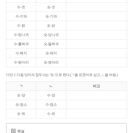
수-컷
숫-것
수-키와
숫-기와
수-탉
숫-닭
수-탕나귀
숫-당나귀
수-톨쩌귀
숫-돌쩌귀
수-퇘지
숫-돼지
수-평아리
숫-병아리
다만 2. 다음 단어의 접두사는 '숫-'으로 한다.(ㄱ을 표준어로 삼고, ㄴ을 버림.)
ㄱ
ㄴ
비고
숫-양
수-양
숫-염소
수-염소
숫-쥐
수-쥐
해설