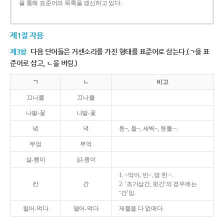
을 통해 표준어의 목록을 갱신하고 있다.
제1절 자음
제3항
다음 단어들은 거센소리를 가진 형태를 표준어로 삼는다.(ㄱ을 표
준어로 삼고, ㄴ을 버림.)
ㄱ
ㄴ
비고
끄나풀
끄나불
나팔-꽃
나발-꽃
녘
녁
동~, 들~, 새벽~, 동틀 ~.
부엌
부억
살-쾡이
삵-괭이
1. ~막이, 빈~, 방 한 ~.
칸
간
2. ‘초가삼간, 윗간’의 경우에는
‘간’임.
털어-먹다
떨어-먹다
재물을 다 없애다.