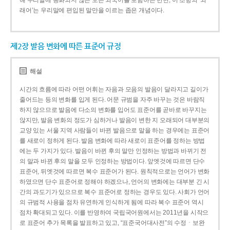
해 우리말에 동화되지 않은 모든 외국어를 포함하는 반면, 이 조항의 ‘외
래어’는 우리말에 편입된 말만을 이르는 좁은 개념이다.
제2장 발음 변화에 따른 표준어 규정
해설
시간의 흐름에 따라 어떤 어휘는 자음과 모음의 발음이 달라지고 길이가
줄어드는 등의 변화를 입게 된다. 어문 규범을 자주 바꾸는 것은 바람직
하지 않으므로 발음에 다소의 변화를 입어도 표준어를 곧바로 바꾸지는
않지만, 발음 변화의 정도가 심하거나 발음이 변한 지 오래되어 대부분의
교양 있는 서울 지역 사람들이 바뀐 발음으로 말을 하는 경우에는 표준어
를 새로이 정하게 된다. 발음 변화에 따라 새로이 표준어를 정하는 방법
에는 두 가지가 있다. 발음이 바뀐 후의 말만 인정하는 방법과 바뀌기 전
의 말과 바뀐 후의 말을 모두 인정하는 방법이다. 앞엣것에 따르면 단수
표준어, 뒤엣것에 따르면 복수 표준어가 된다. 원칙적으로는 언어가 변화
하였으면 단수 표준어로 정해야 하겠으나, 언어의 변화에는 대부분 긴 시
간의 과도기가 있으므로 복수 표준어로 정하는 경우도 있다. 사회가 언어
의 규범적 사용을 점차 유연하게 인식하게 됨에 따라 복수 표준어 역시
점차 확대되고 있다. 이를 반영하여 국립국어원에서는 2011년을 시작으
로 표준어 추가 목록을 발표하고 있고, “표준국어대사전”의 수정ㆍ보완