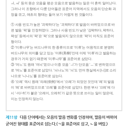
ㅘ, ㅝ’ 등의 원순 모음을 평순 모음으로 발음하는 일은 더 흔히 일어난다.
그러나 이 조항에서 다룬 단어들은 표준어 지역에서도 모음의 단순화 과
정을 겪고, 애초의 형태는 들어 보기 어렵게 된 것들이다.
① 사용 빈도가 높은 ‘괴퍅하다’는 ‘괴팍하다’로 발음이 바뀌었으므로 바
뀐 발음 ‘팍’을 인정하였다. 그러나 사용 빈도가 낮은 ‘강퍅하다, 퍅하다,
퍅성’ 등에서의 ‘퍅’은 ‘팍’으로 발음되지 않으므로 ‘퍅’이 아직도 표준어
형이다.
② ‘미류나무’는 버드나무의 한 종류이므로 ‘미류’는 어원적으로 분명히
버드나무의 의미를 담고 있는 ‘미류(美柳)’인데 이제 ‘미류’라고 발음하는
경우가 거의 없기 때문에 ‘미루나무’를 표준어로 삼았다.
③ ‘여느’도 원래 ‘여늬’였으나 이중 모음 ‘ㅢ’가 단모음 ‘ㅡ’로 변하였으므
로 ‘여느’를 표준어로 삼았다. ‘늬나노’의 ‘늬’도 언어 현실에서 [니]로 소리
나므로 ‘니나노’를 표준어로 삼는다.
④ ‘으례’ 역시 원래 ‘의례(依例)’에서 ‘으례’가 되었던 것인데 ‘례’의 발음
이 ‘레’로 바뀌었으므로 ‘으레’를 표준어로 삼았다. 한편 부사 ‘으레’에 다
시 ‘-이/-히’가 붙은 ‘으레이, 으레히’가 같은 뜻으로 쓰이는 일이 많은데,
이는 인정하지 않는다.
제11항
다음 단어에서는 모음의 발음 변화를 인정하여, 발음이 바뀌어
굳어진 형태를 표준어로 삼는다.(ㄱ을 표준어로 삼고, ㄴ을 버림.)