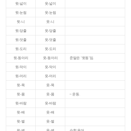
윗-넓이
웃-넓이
윗-눈썹
웃-눈썹
윗-니
웃-니
윗-당줄
웃-당줄
윗-덧줄
웃-덧줄
윗-도리
웃-도리
윗-동아리
웃-동아리
준말은 ‘윗동’임.
윗-막이
웃-막이
윗-머리
웃-머리
윗-목
웃-목
윗-몸
웃-몸
~ 운동.
윗-바람
웃-바람
윗-배
웃-배
윗-벌
웃-벌
윗-변
웃-변
수학 용어.