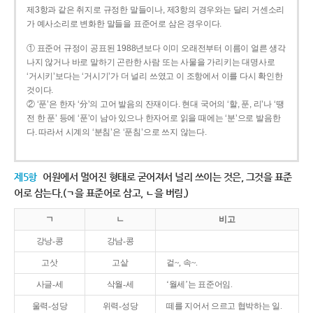
제3항과 같은 취지로 규정한 말들이나, 제3항의 경우와는 달리 거센소리
가 예사소리로 변화한 말들을 표준어로 삼은 경우이다.
① 표준어 규정이 공표된 1988년보다 이미 오래전부터 이름이 얼른 생각
나지 않거나 바로 말하기 곤란한 사람 또는 사물을 가리키는 대명사로
‘거시키’보다는 ‘거시기’가 더 널리 쓰였고 이 조항에서 이를 다시 확인한
것이다.
② ‘푼’은 한자 ‘分’의 고어 발음의 잔재이다. 현대 국어의 ‘할, 푼, 리’나 ‘땡
전 한 푼’ 등에 ‘푼’이 남아 있으나 한자어로 읽을 때에는 ‘분’으로 발음한
다. 따라서 시계의 ‘분침’은 ‘푼침’으로 쓰지 않는다.
제5항
어원에서 멀어진 형태로 굳어져서 널리 쓰이는 것은, 그것을 표준
어로 삼는다.(ㄱ을 표준어로 삼고, ㄴ을 버림.)
ㄱ
ㄴ
비고
강낭-콩
강남-콩
고삿
고샅
겉~, 속~.
사글-세
삭월-세
‘월세’는 표준어임.
울력-성당
위력-성당
떼를 지어서 으르고 협박하는 일.