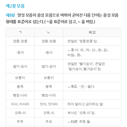
제2절 모음
제8항
양성 모음이 음성 모음으로 바뀌어 굳어진 다음 단어는 음성 모음
형태를 표준어로 삼는다.(ㄱ을 표준어로 삼고, ㄴ을 버림.)
ㄱ
ㄴ
비고
깡충-깡충
깡총-깡총
큰말은 ‘껑충껑충’임.
←童-이. 귀-, 막-, 선-, 쌍-, 검-,
-둥이
-동이
바람-, 흰-.
센말은 ‘빨가숭이’, 큰말은
발가-숭이
발가-송이
‘벌거숭이, 뻘거숭이’임.
보퉁이
보통이
봉죽
봉족
←奉足. ~꾼, ~들다.
뻗정-다리
뻗장-다리
아서, 아서라
앗아, 앗아라
하지 말라고 금지하는 말.
오뚝-이
오똑-이
부사도 ‘오뚝-이’임.
주추
주초
←柱礎. 주춧-돌.