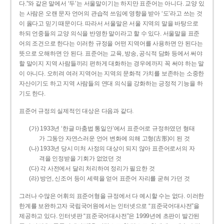
다.”와 같은 말에서 ‘두’는 서울말이기는 하지만 표준어는 아니다. 교양 있
는 사람은 오랜 문자 언어의 관습적 쓰임에 영향을 받아 ‘도’라고 쓰는 것
이 옳다고 믿기 때문이다. 따라서 서울말은 서울 지역의 말을 바탕으로
하되 언중들의 교양 의식을 반영한 말이라고 할 수 있다. 서울말을 표준
어의 조건으로 한다는 이러한 규정을 어떤 지역어를 사용하면 안 된다는
뜻으로 오해하면 안 된다. 표준어는 교육, 방송, 공식적 담화 등에서 써야
할 말이지 지역 사람들끼리 편하게 대화하는 경우에까지 꼭 써야 하는 말
이 아니다. 오히려 여러 지역어는 지역의 문화적 가치를 보존하는 소중한
자산이기도 하고 지역 사람들의 연대 의식을 강화하는 긍정적 기능을 하
기도 한다.
표준어 규정의 실제적인 대상은 다음과 같다.
(가) 1933년 ‘한글 마춤법 통일안’에서 표준어로 규정하였던 형태
가 그동안 자연스러운 언어 변화에 의해 고형(古形)이 된 것
(나) 1933년 당시 미처 사정의 대상이 되지 않아 표준어로서의 자
격을 인정받을 기회가 없었던 것
(다) 각 사전에서 달리 처리하여 정리가 필요한 것
(라) 방언, 신조어 등이 세력을 얻어 표준어 자리를 굳혀 가던 것
그러나 수많은 어휘의 표준어형을 규정에서 다 예시할 수는 없다. 이러한
한계를 보완하고자 국립국어원에서는 인터넷으로 “표준국어대사전”을
제공하고 있다. 인터넷판 “표준국어대사전”은 1999년에 초판이 발간된