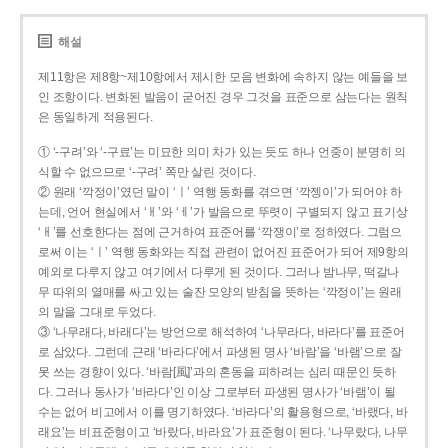
해설
제11항은 제8항~제10항에서 제시한 모음 변화에 속하지 않는 예들을 보
인 조항이다. 변화된 발음이 굳어진 경우 그것을 표준으로 삼는다는 원칙
은 동일하게 적용된다.
① ‘-구려’와 ‘-구료’는 미묘한 의미 차가 있는 듯도 하나 언중이 분명히 의
식할 수 없으므로 ‘-구려’ 쪽만 살린 것이다.
② 원래 ‘깍정이’였던 말이 ‘ㅣ’ 역행 동화를 겪으면 ‘깍젱이’가 되어야 하
는데, 언어 현실에서 ‘ㅐ’와 ‘ㅔ’가 발음으로 뚜렷이 구별되지 않고 표기상
‘ㅐ’를 선호한다는 점에 근거하여 표준어를 ‘깍쟁이’로 정하였다. 그럼으
로써 이는 ‘ㅣ’ 역행 동화와는 직접 관련이 없어진 표준어가 되어 제9항의
예외로 다루지 않고 여기에서 다루게 된 것이다. 그러나 밤나무, 떡갈나
무 따위의 열매를 싸고 있는 술잔 모양의 받침을 뜻하는 ‘깍정이’는 원래
의 말을 그대로 두었다.
③ ‘나무래다, 바래다’는 방언으로 해석하여 ‘나무라다, 바라다’를 표준어
로 삼았다. 그런데 근래 ‘바라다’에서 파생된 명사 ‘바람’을 ‘바램’으로 잘
못 쓰는 경향이 있다. ‘바람[風]’과의 혼동을 피하려는 심리 때문인 듯하
다. 그러나 동사가 ‘바라다’인 이상 그로부터 파생된 명사가 ‘바램’이 될
수는 없어 비고에서 이를 명기하였다. ‘바라다’의 활용형으로, ‘바랬다, 바
래요’는 비표준형이고 ‘바랐다, 바라요’가 표준형이 된다. ‘나무랐다, 나무