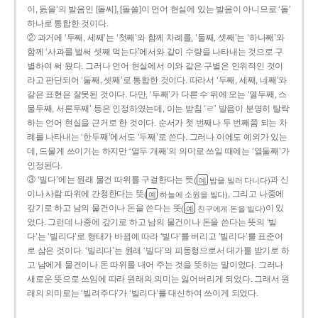
이, 돐을’의 발음인 [돌씨], [돌쓸]이 언어 현실에 있는 발음이 아니므로 ‘돌’
하나로 통합한 것이다.
② 과거에 ‘두째, 세째’는 ‘첫째’와 함께 차례를, ‘둘째, 셋째’는 ‘하나째’와
함께 ‘사과를 벌써 셋째 먹는다’에서와 같이 수량을 나타내는 것으로 구
별하여 써 왔다. 그러나 언어 현실에서 이와 같은 구별은 인위적인 것이
라고 판단되어 ‘둘째, 셋째’로 통합한 것이다. 따라서 ‘두째, 세째, 네째’와
같은 표현은 잘못된 것이다. 다만, ‘두째’가 다른 수 뒤에 오는 ‘열두째, 스
물두째, 서른두째’ 등은 인정하였는데, 이는 받침 ‘ㄹ’ 발음이 분명히 탈락
하는 언어 현실을 근거로 한 것이다. 순서가 첫 번째나 두 번째쯤 되는 차
례를 나타내는 ‘한두째’에서도 ‘두째’로 쓴다. 그러나 이에도 예외가 있는
데, 드물게 쓰이기는 하지만 ‘열두 개째’의 의미로 쓰일 때에는 ‘열둘째’가
인정된다.
③ ‘빌다’에는 원래 물건 따위를 구걸한다는 뜻
과 신
(
밥을 빌러 다니다)
예
이나 사람 따위에 간청한다는 뜻
, 그리고 나중에
(
하늘에 소원을 빌다)
예
갚기로 하고 남의 물건이나 돈을 쓴다는 뜻
이 있
(
친구에게 돈을 빌다)
예
었다. 그런데 나중에 갚기로 하고 남의 물건이나 돈을 쓴다는 뜻의 ‘빌
다’는 ‘빌리다’로 형태가 바뀜에 따라 ‘빌다’를 버리고 ‘빌리다’를 표준어
로 삼은 것이다. ‘빌리다’는 원래 ‘빌다’의 피동형으로서 대가를 받기로 하
고 남에게 물건이나 돈 따위를 내어 주는 것을 뜻하는 말이었다. 그러나
새로운 뜻으로 쓰임에 따라 원래의 의미는 잃어버리게 되었다. 그래서 원
래의 의미로는 ‘빌려주다’가 ‘빌리다’를 대신하여 쓰이게 되었다.