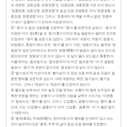
와 관련된 ‘강중강중, 깡쭝깡쭝’도 ‘강종강종, 깡쫑깡쫑’으로 쓰지 않는다.
‘깡충깡충, 강중강중, 깡쭝깡쭝’의 음성 모음 대응형은 각각 ‘껑충껑충, 겅
중겅중, 껑쭝껑쭝’이다. 그러나 ‘ 껑충하다’와 짝을 이루는 말은 ‘깡총하
다’로서 ‘깡충하다’가 오히려 비표준어이다.
② ‘-동이’도 음성 모음화를 인정하여 ‘-둥이’를 표준어로 삼았다. ‘-둥이’의
어원은 아이 ‘동(童)’을 쓴 ‘동이(童-)’이지만 현실 발음에서 멀어진 것으로
인정되어 ‘-둥이’를 표준으로 삼았다. 그에 따라 ‘귀둥이, 막둥이, 쌍둥이,
바람둥이, 흰둥이’에서 모두 ‘-둥이’를 쓴다. 다만, ‘쌍둥이’와는 별개로 ‘쌍
동밤’과 같은 단어에서는 한자어 ‘쌍동(雙童)’의 발음이 살아 있는 것으로
판단되므로 ‘쌍둥밤’으로 쓰지 않는다. 또 살이 올라 보드랍고 통통한 아
이를 뜻하는 ‘옴포동이’는 ‘옴포동하다’의 어근 ‘옴포동’에 ‘-이’가 결합된
말로서 ‘-둥이’와 관련이 없으므로 ‘옴포둥이’와 같이 쓰지 않는다.
③ ‘발가숭이’와 마찬가지로 ‘빨가숭이’도 양성 모음 뒤에 음성 모음이 결
합한 형태를 표준어로 삼는다. 이에 대응하는 짝은 ‘벌거숭이, 뻘거숭
이’이다. 그러나 ‘애송이’는 ‘애숭이’를 인정하지 않는다.
④ 물건을 보에 싸서 꾸려 놓은 것을 뜻하는 ‘보퉁이’와 함께 눈두덩의 불
룩한 부분을 뜻하는 ‘눈퉁이’나 미련한 사람을 낮추어 가리키는 ‘미련퉁
이’ 등에서도 ‘-퉁이’를 쓴다. 그러나 ‘고집통이, 골통이’에서는 ‘통이’를 쓰
는데, 이는 ‘고집통이, 골통이’가 각각 ‘고집통’, ‘골통’에 ‘-이’가 붙은 말이
기 때문이다.
⑤ ‘봉족(奉足), 주초(柱礎)’는 한자어로서의 형태를 인식하지 않고 쓰는
것이 일반적이므로 ‘봉죽, 주추’와 같이 음성 모음 형태를 인정했다.