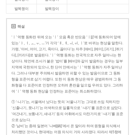
발목쟁이
발목장이
해설
‘ㅣ’ 역행 동화란 뒤에 오는 ‘ㅣ’ 모음 혹은 반모음 ‘ㅣ[j]’에 동화되어 앞에
있는 ‘ㅏ, ㅓ, ㅗ, ㅜ, ㅡ’가 각각 ‘ㅐ, ㅔ, ㅚ, ㅟ, ㅣ’로 바뀌는 현상을 말한다.
가령, ‘아비, 어미, 고기, 죽이다, 끓이다’는 자주 [애비], [에미], [괴기], [쥐기
다], [끼리다]로 발음된다. ‘ㅣ’ 역행 동화는 전국적으로 자주 일어나는 현
상이다. 체언에 조사가 붙은 ‘밥이’를 [배비]와 같이 발음하는 경우는 일부
지역에 국한되어 있으나, 한 단어 안에서는 ‘ㅣ’ 역행 동화가 자주 일어난
다. 그러나 대부분 주의해서 발음하면 피할 수 있는 발음이므로 그 동화
형을 표준어로 삼기 어렵다. 또한 이 동화 현상은 매우 광범위하여 그 동
화형을 다 표준어로 인정하면 오히려 혼란을 일으킬 우려도 있다. 그리하
여 ‘ㅣ’ 역행 동화 현상을 인정하는 표준어는 최소화하였다.
① ‘-나기’는, 서울에서 났다는 뜻의 ‘서울나기’는 그대로 쓰임 직하지만
‘신출나기, 풋나기’는 어색하므로 일률적으로 ‘-내기’를 표준으로 삼았다.
‘여간내기, 보통내기, 새내기’ 등의 어휘에서도 마찬가지로 ‘-내기’를 표준
으로 삼는다.
② ‘남비’는 종래 일본어 ‘나베[鍋]’에서 온 말이라 하여 원형을 의식해서
처리했던 것이나, 현대에는 어원 의식이 거의 사라졌다. 따라서 제5항에