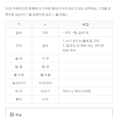
다만, 어원적으로 원형에 더 가까운 형태가 아직 쓰이고 있는 경우에는, 그것을 표
준어로 삼는다.(ㄱ을 표준어로 삼고, ㄴ을 버림.)
ㄱ
ㄴ
비고
갈비
가리
~구이, ~찜, 갈빗-대.
1. 사기 만드는 물레 밑 고리.
갓모
갈모
2. '갈모'는 갓 위에 쓰는, 유지로
만든 우비.
굴-젓
구-젓
말-곁
말-겻
물-수란
물-수랄
밀-뜨리다
미-뜨리다
적-이
저으기
적이-나, 적이나-하면.
휴지
수지
해설