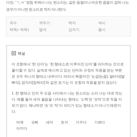
다만, ‘ㄱ, ㅂ’ 받침 뒤에서 나는 된소리는, 같은 음절이나 비슷한 음절이 겹쳐 나는
경우가 아니면 된소리로 적지 아니한다.
국수
깍두기
딱지
색시
싹둑(~싹둑)
법석
갑자기
몹시
해설
이 조항에서 ‘한 단어’는 ‘한 형태소로 이루어진 단어’를 의미하는 것으로
풀이할 수 있다. 실제로 예시하고 있는 단어와 규정의 적용을 받는 부분
은 모두 하나의 형태소 내부이다. 따라서 복합어인 ‘눈곱[눈꼽], 발바닥[발
빠닥], 잠자리[잠짜리]’와 같은 표기는 이 조항의 적용을 받지 않는다.
1. 한 형태소 안의 두 모음 사이에서 나는 된소리는 소리 나는 대로 적는
다. 예를 들어 새의 울음을 나타내는 형태소 ‘소쩍’은 ‘솟적’으로 적을 이
유가 없다. 왜냐하면 ‘솟’과 ‘적’이 의미가 있는 형태소가 아니기 때문이
다.
어깨
오빠
새끼
토끼
가꾸다
기쁘다
아끼다