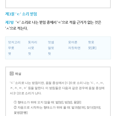
제3절 'ㄷ' 소리 받침
제7항
‘ㄷ’ 소리로 나는 받침 중에서 ‘ㄷ’으로 적을 근거가 없는 것은
‘ㅅ’으로 적는다.
덧저고리
돗자리
엇셈
웃어른
핫옷
무릇
사뭇
얼핏
자칫하면
뭇[衆]
옛
첫
헛
해설
‘ㄷ’ 소리로 나는 받침이란, 음절 종성에서 [ㄷ]으로 소리 나는 ‘ㄷ, ㅅ, ㅆ,
ㅈ, ㅊ, ㅌ, ㅎ’ 등을 말한다. 이 받침들은 다음과 같은 경우에 음절 종성에
서 [ㄷ]으로 소리가 난다.
① 형태소가 뒤에 오지 않을 때: 밭[받], 빚[빋], 꽃[꼳]
② 자음으로 시작하는 형태소가 뒤에 올 때: 밭과[받꽈], 젖다[젇따],
꽃병[꼳뼝]