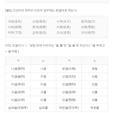
[붙임 1] 단어의 첫머리 이외의 경우에는 본음대로 적는다.
개량(改良)
선량(善良)
수력(水力)
협력(協力)
사례(謝禮)
혼례(婚禮)
와룡(臥龍)
쌍룡(雙龍)
하류(下流)
급류(急流)
도리(道理)
진리(眞理)
다만, 모음이나 ‘ㄴ’ 받침 뒤에 이어지는 ‘렬, 률’은 ‘열, 율’로 적는다.(ㄱ을 취하고
ㄴ을 버림.)
ㄱ
ㄴ
ㄱ
ㄴ
나열(羅列)
나렬
분열(分裂)
분렬
치열(齒列)
치렬
선열(先烈)
선렬
비열(卑劣)
비렬
진열(陳列)
진렬
규율(規律)
규률
선율(旋律)
선률
비율(比率)
비률
전율(戰慄)
전률
실패율(失敗率)
실패률
백분율(百分率)
백분률