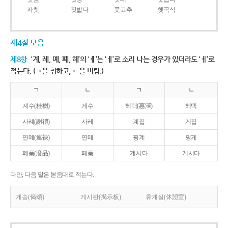
자칫
짓밟다
풋고추
햇곡식
제4절 모음
제8항
‘계, 례, 몌, 폐, 혜’의 ‘ㅖ’는 ‘ㅔ’로 소리 나는 경우가 있더라도 ‘ㅖ’로
적는다. (ㄱ을 취하고, ㄴ을 버림.)
ㄱ
ㄴ
ㄱ
ㄴ
계수(桂樹)
게수
혜택(惠澤)
헤택
사례(謝禮)
사레
계집
게집
연몌(連袂)
연메
핑계
핑게
폐품(廢品)
페품
계시다
게시다
다만, 다음 말은 본음대로 적는다.
게송(偈頌)
게시판(揭示板)
휴게실(休憩室)