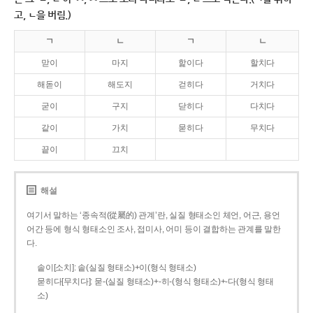
고, ㄴ을 버림.)
ㄱ
ㄴ
ㄱ
ㄴ
맏이
마지
핥이다
할치다
해돋이
해도지
걷히다
거치다
굳이
구지
닫히다
다치다
같이
가치
묻히다
무치다
끝이
끄치
해설
여기서 말하는 ‘종속적(從屬的) 관계’란, 실질 형태소인 체언, 어근, 용언
어간 등에 형식 형태소인 조사, 접미사, 어미 등이 결합하는 관계를 말한
다.
솥이[소치]: 솥(실질 형태소)+이(형식 형태소)
묻히다[무치다]: 묻­-(실질 형태소)+­-히­-(형식 형태소)+-다(형식 형태
소)