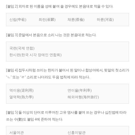
[붙임 2] 외자로 된 이름을 성에 붙여 쓸 경우에도 본음대로 적을 수 있다.
신립(申砬)
최린(崔麟)
채륜(蔡倫)
하륜(河崙)
[붙임 3] 준말에서 본음으로 소리 나는 것은 본음대로 적는다.
국련(국제 연합)
한시련(한국 시각 장애인 연합회)
[붙임 4] 접두사처럼 쓰이는 한자가 붙어서 된 말이나 합성어에서, 뒷말의 첫소리가
‘ㄴ’ 또는 ‘ㄹ’ 소리로 나더라도 두음 법칙에 따라 적는다.
역이용(逆利用)
연이율(年利率)
열역학(熱力學)
해외여행(海外旅行)
[붙임 5] 둘 이상의 단어로 이루어진 고유 명사를 붙여 쓰는 경우나 십진법에 따라
쓰는 수(數)도 붙임 4에 준하여 적는다.
서울여관
신흥이발관