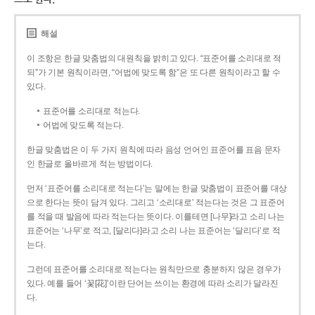
해설
이 조항은 한글 맞춤법의 대원칙을 밝히고 있다. “표준어를 소리대로 적
되”가 기본 원칙이라면, “어법에 맞도록 함”은 또 다른 원칙이라고 할 수
있다.
표준어를 소리대로 적는다.
어법에 맞도록 적는다.
한글 맞춤법은 이 두 가지 원칙에 따라 음성 언어인 표준어를 표음 문자
인 한글로 올바르게 적는 방법이다.
먼저 ‘표준어를 소리대로 적는다’는 말에는 한글 맞춤법이 표준어를 대상
으로 한다는 뜻이 담겨 있다. 그리고 ‘소리대로’ 적는다는 것은 그 표준어
를 적을 때 발음에 따라 적는다는 뜻이다. 이를테면 [나무]라고 소리 나는
표준어는 ‘나무’로 적고, [달리다]라고 소리 나는 표준어는 ‘달리다’로 적
는다.
그런데 표준어를 소리대로 적는다는 원칙만으로 충분하지 않은 경우가
있다. 예를 들어 ‘꽃[花]’이란 단어는 쓰이는 환경에 따라 소리가 달라진
다.