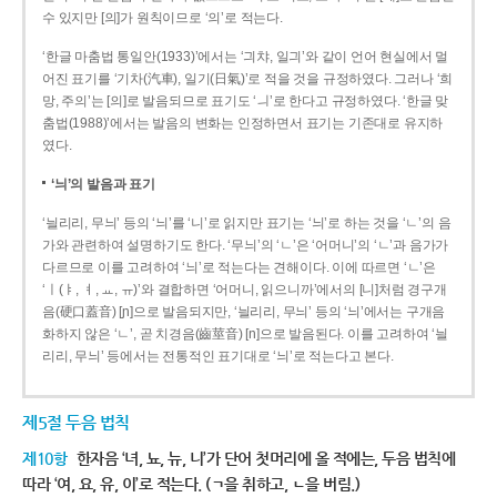
수 있지만 [의]가 원칙이므로 ‘의’로 적는다.
‘한글 마춤법 통일안(1933)’에서는 ‘긔챠, 일긔’와 같이 언어 현실에서 멀
어진 표기를 ‘기차(汽車), 일기(日氣)’로 적을 것을 규정하였다. 그러나 ‘희
망, 주의’는 [의]로 발음되므로 표기도 ‘ㅢ’로 한다고 규정하였다. ‘한글 맞
춤법(1988)’에서는 발음의 변화는 인정하면서 표기는 기존대로 유지하
였다.
‘늬’의 발음과 표기
‘늴리리, 무늬’ 등의 ‘늬’를 ‘니’로 읽지만 표기는 ‘늬’로 하는 것을 ‘ㄴ’의 음
가와 관련하여 설명하기도 한다. ‘무늬’의 ‘ㄴ’은 ‘어머니’의 ‘ㄴ’과 음가가
다르므로 이를 고려하여 ‘늬’로 적는다는 견해이다. 이에 따르면 ‘ㄴ’은
‘ㅣ(ㅑ, ㅕ, ㅛ, ㅠ)’와 결합하면 ‘어머니, 읽으니까’에서의 [니]처럼 경구개
음(硬口蓋音) [ɲ]으로 발음되지만, ‘늴리리, 무늬’ 등의 ‘늬’에서는 구개음
화하지 않은 ‘ㄴ’, 곧 치경음(齒莖音) [n]으로 발음된다. 이를 고려하여 ‘늴
리리, 무늬’ 등에서는 전통적인 표기대로 ‘늬’로 적는다고 본다.
제5절 두음 법칙
제10항
한자음 ‘녀, 뇨, 뉴, 니’가 단어 첫머리에 올 적에는, 두음 법칙에
따라 ‘여, 요, 유, 이’로 적는다. (ㄱ을 취하고, ㄴ을 버림.)