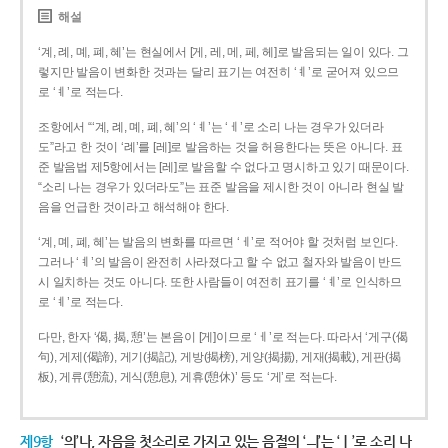
해설
‘계, 례, 몌, 폐, 혜’는 현실에서 [게, 레, 메, 페, 헤]로 발음되는 일이 있다. 그
렇지만 발음이 변화한 것과는 달리 표기는 여전히 ‘ㅖ’로 굳어져 있으므
로 ‘ㅖ’로 적는다.
조항에서 “‘계, 례, 몌, 폐, 혜’의 ‘ㅖ’는 ‘ㅔ’로 소리 나는 경우가 있더라
도”라고 한 것이 ‘례’를 [레]로 발음하는 것을 허용한다는 뜻은 아니다. 표
준 발음법 제5항에서는 [레]로 발음할 수 없다고 명시하고 있기 때문이다.
“소리 나는 경우가 있더라도”는 표준 발음을 제시한 것이 아니라 현실 발
음을 언급한 것이라고 해석해야 한다.
‘계, 몌, 폐, 혜’는 발음의 변화를 따르면 ‘ㅔ’로 적어야 할 것처럼 보인다.
그러나 ‘ㅖ’의 발음이 완전히 사라졌다고 할 수 없고 철자와 발음이 반드
시 일치하는 것도 아니다. 또한 사람들이 여전히 표기를 ‘ㅖ’로 인식하므
로 ‘ㅖ’로 적는다.
다만, 한자 ‘偈, 揭, 憩’는 본음이 [게]이므로 ‘ㅔ’로 적는다. 따라서 ‘게구(偈
句), 게제(偈諦), 게기(揭記), 게방(揭榜), 게양(揭揚), 게재(揭載), 게판(揭
板), 게류(憩流), 게식(憩息), 게휴(憩休)’ 등도 ‘게’로 적는다.
제9항
‘의’나, 자음을 첫소리로 가지고 있는 음절의 ‘ㅢ’는 ‘ㅣ’로 소리 나