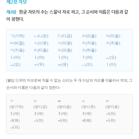
제2장 자모
제4항
한글 자모의 수는 스물넉 자로 하고, 그 순서와 이름은 다음과 같
이 정한다.
ㄱ(기역)
ㄴ(니은)
ㄷ(디귿)
ㄹ(리을)
ㅁ(미음)
ㅂ(비읍)
ㅅ(시옷)
ㅇ(이응)
ㅈ(지읒)
ㅊ(치읓)
ㅋ(키읔)
ㅌ(티읕)
ㅍ(피읖)
ㅎ(히읗)
ㅏ(아)
ㅑ(야)
ㅓ(어)
ㅕ(여)
ㅗ(오)
ㅛ(요)
ㅜ(우)
ㅠ(유)
ㅡ(으)
ㅣ(이)
[붙임 1] 위의 자모로써 적을 수 없는 소리는 두 개 이상의 자모를 어울러서 적되, 그
순서와 이름은 다음과 같이 정한다.
ㄲ
ㄸ
ㅃ
ㅆ
ㅉ
(쌍기역)
(쌍디귿)
(쌍비읍)
(쌍시옷)
(쌍지읒)
ㅐ(애)
ㅒ(얘)
ㅔ(에)
ㅖ(예)
ㅘ(와)
ㅙ(왜)
ㅚ(외)
ㅝ(워)
ㅞ(웨)
ㅟ(위)
ㅢ(의)