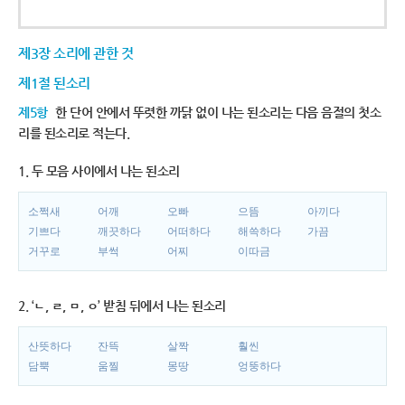
제3장 소리에 관한 것
제1절 된소리
제5항
한 단어 안에서 뚜렷한 까닭 없이 나는 된소리는 다음 음절의 첫소
리를 된소리로 적는다.
1. 두 모음 사이에서 나는 된소리
소쩍새
어깨
오빠
으뜸
아끼다
기쁘다
깨끗하다
어떠하다
해쓱하다
가끔
거꾸로
부썩
어찌
이따금
2. ‘ㄴ, ㄹ, ㅁ, ㅇ’ 받침 뒤에서 나는 된소리
산뜻하다
잔뜩
살짝
훨씬
담뿍
움찔
몽땅
엉뚱하다