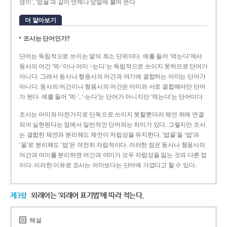
생이’, ‘밥을’과 같이 언제나 앞말에 붙여 쓴다.
더 알아보기
조사는 단어인가?
단어는 독립적으로 쓰이는 말의 최소 단위이다. 예를 들어 ‘먹는다’에서
동사의 어간 ‘먹-­’이나 어미 ‘­-는다’는 독립적으로 쓰이지 못하므로 단어가
아니다. 그래서 동사나 형용사의 어간과 여기에 결합하는 어미는 단어가
아니다. 동사의 어간이나 형용사의 어간은 어미와 서로 결합해야만 단어
가 된다. 예를 들어 ‘먹-’, ‘-는다’는 단어가 아니지만 ‘먹는다’는 단어이다.
조사는 어미와 마찬가지로 단독으로 쓰이지 못할뿐더러 체언 뒤에 연결
되어 실현된다는 점에서 일반적인 단어와는 차이가 있다. 그렇지만 조사
는 결합한 체언과 분리해도 체언이 자립성을 유지한다. ‘밥을’을 ‘밥’과
‘을’로 분리해도 ‘밥’은 여전히 자립적이다. 이러한 점은 동사나 형용사의
어간과 어미를 분리하면 어간과 어미가 모두 자립성을 잃는 것과 다른 점
이다. 이러한 이유로 조사는 어미보다는 단어에 가깝다고 할 수 있다.
제3항
외래어는 ‘외래어 표기법’에 따라 적는다.
해설