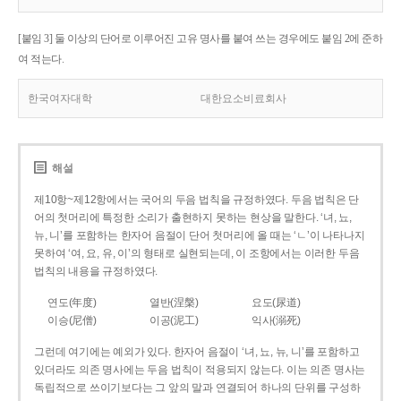
[붙임 3] 둘 이상의 단어로 이루어진 고유 명사를 붙여 쓰는 경우에도 붙임 2에 준하
여 적는다.
한국여자대학
대한요소비료회사
해설
제10항~제12항에서는 국어의 두음 법칙을 규정하였다. 두음 법칙은 단
어의 첫머리에 특정한 소리가 출현하지 못하는 현상을 말한다. ‘녀, 뇨,
뉴, 니’를 포함하는 한자어 음절이 단어 첫머리에 올 때는 ‘ㄴ’이 나타나지
못하여 ‘여, 요, 유, 이’의 형태로 실현되는데, 이 조항에서는 이러한 두음
법칙의 내용을 규정하였다.
연도(年度)
열반(涅槃)
요도(尿道)
이승(尼僧)
이공(泥工)
익사(溺死)
그런데 여기에는 예외가 있다. 한자어 음절이 ‘녀, 뇨, 뉴, 니’를 포함하고
있더라도 의존 명사에는 두음 법칙이 적용되지 않는다. 이는 의존 명사는
독립적으로 쓰이기보다는 그 앞의 말과 연결되어 하나의 단위를 구성하