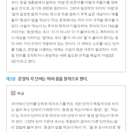
르다. 한글 맞춤법에서 말하는 ‘어법’은 표준어를 어떻게 적을지를 정해
놓은 것으로, 표기와 관련된 원리이다. 그런데 일반적인 의미의 ‘어법’은
‘말의 일정한 법칙’이라는 뜻으로 적용 범위가 무척 넓은 개념이다. 예를
들어 “동생이 밥을 먹는다.”라는 문장에서는 여러 가지 규칙을 찾아볼 수
있다. 서술어 ‘먹는다’는 주어와 목적어가 필요하며, 주어의 지시 대상을
가리키는 ‘동생’에는 조사 ‘가’가 아니라 ‘이’가 붙어야 하고, 목적어의 지
시 대상을 가리키는 ‘밥’에는 조사 ‘를’이 아니라 ‘을’이 붙어야 한다는 등
의 여러 가지 규칙이 적용되어 있는 것이다. 이 외에도 소리를 내고, 단어
를 만들고, 문장을 사용하는 데에는 수없이 많은 규칙이 필요하다. 이처
럼 언어를 조직하거나 운영하는 데에 필요한 규칙을 폭넓게 ‘어법(語
法)’이라고 한다.
제2항
문장의 각 단어는 띄어 씀을 원칙으로 한다.
해설
국어에서 단어를 단위로 띄어쓰기를 하는 것은 단어가 독립적으로 쓰이
는 말의 최소 단위이기 때문이다. ‘동생 밥 먹는다’에서 ‘동생’, ‘밥’, ‘먹는
다’는 각각이 단어이므로 띄어쓰기의 단위가 되어 ‘동생 밥 먹는다’로 띄
어 쓴다. 그런데 단어 가운데 조사는 독립성이 없어서 다른 단어와는 달
리 앞말에 붙여 쓴다. ‘동생이 밥을 먹는다’에서 ‘이’, ‘을’은 조사이므로 ‘동