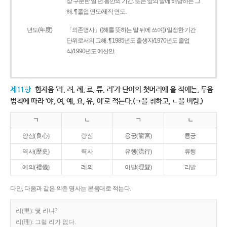
상 구분한 일 년 동안의 기간. 또는 앞의 말에 해당하는 그
해. ¶ 졸업 연도/제작 연도.
년도(年度)
「의존명사」((해를 뜻하는 말 뒤에 쓰여)) 일정한 기간
단위로서의 그해. ¶ 1985년도 출생자/1970년도 졸업
식/1990년도 예산안.
제11항
한자음 ‘랴, 려, 례, 료, 류, 리’가 단어의 첫머리에 올 적에는, 두음
법칙에 따라 ‘야, 여, 예, 요, 유, 이’로 적는다.(ㄱ을 취하고, ㄴ을 버림.)
ㄱ
ㄴ
ㄱ
ㄴ
양심(良心)
량심
용궁(龍宮)
룡궁
역사(歷史)
력사
유행(流行)
류행
예의(禮儀)
례의
이발(理髮)
리발
다만, 다음과 같은 의존 명사는 본음대로 적는다.
리(里): 몇 리냐?
리(理): 그럴 리가 없다.