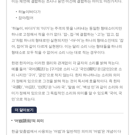
이는 체언에 결합하는 조사나 용언 어간에 결합하는 어미도 마찬가지다.
하늘이/바다가
잡아/접어
‘하늘이, 바다가’의 ‘이/가’는 주격의 뜻을 나타내는 동일한 형태소이지만
하나로 고정해서 적을 수가 없다. ‘잡-, 접-’에 결합하는 ‘-고’는 ‘잡고, 접
고’처럼 하나의 형태로만 실현되지만 ‘-아/-어’는 하나의 형태소인데도 ‘잡
아, 접어’와 같이 다르게 실현된다. 이는 달리 소리 나는 형태들을 하나의
형태소로 모두 적을 수 없어서 소리 나는 대로 적는 경우이다.
한편 한자어는 이러한 원리와 관계없이 각 글자의 소리를 밝혀 적는다.
예를 들어 ‘국어(國語)’는 [구거]로 소리 나고 ‘국민(國民)’은 [궁민]으로 소
리 나지만 ‘구거’, ‘궁민’으로 적지 않는다. 한자 하나하나는 소리와 의미
가 정해져 있으므로 그것을 밝혀 적는 것이 독서에 효율적이다. 즉 한자
‘국(國)’, ‘어(語)’, ‘민(民)’은 ‘나라 국’, ‘말씀 어’, ‘백성 민’과 같이 소리와 의
미가 정해져 있으므로 그 독립적인 소리와 의미를 알 수 있도록 ‘국어, 국
민’으로 적는다.
더 알아보기
‘어법(語法)’의 의미
한글 맞춤법에서 사용되는 ‘어법’과 일반적인 의미의 ‘어법’은 개념이 다