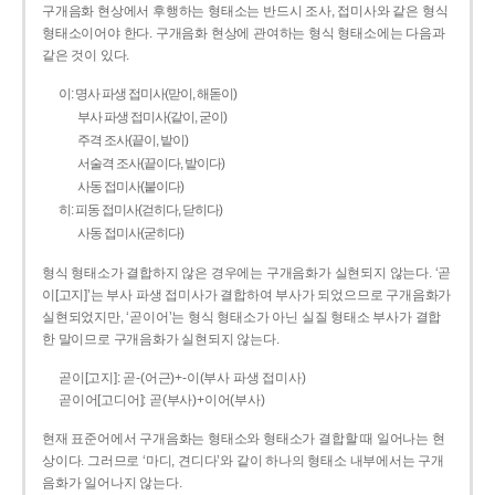
구개음화 현상에서 후행하는 형태소는 반드시 조사, 접미사와 같은 형식
형태소이어야 한다. 구개음화 현상에 관여하는 형식 형태소에는 다음과
같은 것이 있다.
이: 명사 파생 접미사(맏이, 해돋이)
부사 파생 접미사(같이, 굳이)
주격 조사(끝이, 밭이)
서술격 조사(끝이다, 밭이다)
사동 접미사(붙이다)
히: 피동 접미사(걷히다, 닫히다)
사동 접미사(굳히다)
형식 형태소가 결합하지 않은 경우에는 구개음화가 실현되지 않는다. ‘곧
이[고지]’는 부사 파생 접미사가 결합하여 부사가 되었으므로 구개음화가
실현되었지만, ‘곧이어’는 형식 형태소가 아닌 실질 형태소 부사가 결합
한 말이므로 구개음화가 실현되지 않는다.
곧이[고지]: 곧-­(어근)+­-이(부사 파생 접미사)
곧이어[고디어]: 곧(부사)+이어(부사)
현재 표준어에서 구개음화는 형태소와 형태소가 결합할 때 일어나는 현
상이다. 그러므로 ‘마디, 견디다’와 같이 하나의 형태소 내부에서는 구개
음화가 일어나지 않는다.