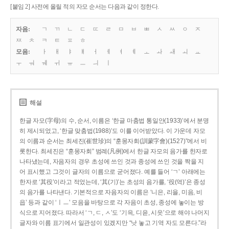
[붙임 2] 사전에 올릴 적의 자모 순서는 다음과 같이 정한다.
자음:
ㄱ
ㄲ
ㄴ
ㄷ
ㄸ
ㄹ
ㅁ
ㅂ
ㅃ
ㅅ
ㅆ
ㅇ
ㅈ
ㅉ
ㅊ
ㅋ
ㅌ
ㅍ
ㅎ
모음:
ㅏ
ㅐ
ㅑ
ㅒ
ㅓ
ㅔ
ㅕ
ㅖ
ㅗ
ㅘ
ㅙ
ㅚ
ㅛ
ㅜ
ㅝ
ㅞ
ㅟ
ㅠ
ㅡ
ㅢ
ㅣ
해설
한글 자모(字母)의 수, 순서, 이름은 ‘한글 마춤법 통일안(1933)’에서 분명
히 제시되었고, ‘한글 맞춤법(1988)’도 이를 이어받았다. 이 가운데 자모
의 이름과 순서는 최세진(崔世珍)의 “훈몽자회(訓蒙字會)(1527)”에서 비
롯한다. 최세진은 “훈몽자회” 범례(凡例)에서 한글 자모의 음가를 한자로
나타냈는데, 자음자의 경우 초성에 쓰인 것과 종성에 쓰인 것을 짝을 지
어 표시했고 그것이 글자의 이름으로 굳어졌다. 예를 들어 ‘ㄱ’ 아래에는
한자로 ‘其役’이라고 적었는데, ‘其(기)’는 초성의 음가를, ‘役(역)’은 종성
의 음가를 나타낸다. 기본적으로 자음자의 이름은 ‘니은, 리을, 미음, 비
읍’ 등과 같이 ‘ㅣㅡ’ 모음을 바탕으로 각 자음이 초성, 종성에 놓이는 방
식으로 지어졌다. 따라서 ‘ㄱ, ㄷ, ㅅ’도 ‘기윽, 디읃, 시읏’으로 해야 나머지
글자와 이름 표기에서 일관성이 있겠지만 “낫 놓고 기역 자도 모른다.”라