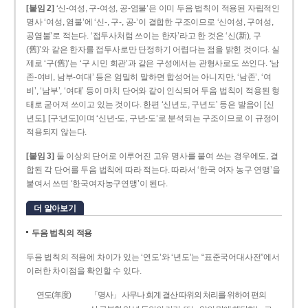
[붙임 2]
‘신-여성, 구-여성, 공-염불’은 이미 두음 법칙이 적용된 자립적인
명사 ‘여성, 염불’에 ‘신-, 구-, 공-’이 결합한 구조이므로 ‘신여성, 구여성,
공염불’로 적는다. ‘접두사처럼 쓰이는 한자’라고 한 것은 ‘신(新), 구
(舊)’와 같은 한자를 접두사로만 단정하기 어렵다는 점을 밝힌 것이다. 실
제로 ‘구(舊)’는 ‘구 시민 회관’과 같은 구성에서는 관형사로도 쓰인다. ‘남
존­-여비, 남부-­여대’ 등은 엄밀히 말하면 합성어는 아니지만, ‘남존’, ‘여
비’, ‘남부’, ‘여대’ 등이 마치 단어와 같이 인식되어 두음 법칙이 적용된 형
태로 굳어져 쓰이고 있는 것이다. 한편 ‘신년도, 구년도’ 등은 발음이 [신
년도], [구ː년도]이며 ‘신년­-도, 구년-­도’로 분석되는 구조이므로 이 규정이
적용되지 않는다.
[붙임 3]
둘 이상의 단어로 이루어진 고유 명사를 붙여 쓰는 경우에도, 결
합된 각 단어를 두음 법칙에 따라 적는다. 따라서 ‘한국 여자 농구 연맹’을
붙여서 쓰면 ‘한국여자농구연맹’이 된다.
더 알아보기
두음 법칙의 적용
두음 법칙의 적용에 차이가 있는 ‘연도’와 ‘년도’는 “표준국어대사전”에서
이러한 차이점을 확인할 수 있다.
연도(年度)
「명사」 사무나 회계 결산 따위의 처리를 위하여 편의