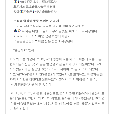
兩字只取本字之釋俚語爲聲
其尼池梨眉非時異八音用於初聲
役隱
乙音邑
凝八音用於終聲
초성과 종성에 두루 쓰이는 여덟 자
ㄱ기역 ㄴ니은 ㄷ디귿 ㄹ리을 ㅁ미음 ㅂ비읍 ㅅ시옷 ㆁ
두 자는 다만 그 글자의 우리말 뜻을 취해 소리로 사용한다.
기니디리미비시
여덟 음은 초성에 사용되고,
역은귿을음읍옷
여덟 음은 종성에 사용된다.
“훈몽자회” 범례
자모의 이름 가운데 ‘ㄱ, ㄷ, ㅅ’의 명칭이 다른 자모의 이름과 다른 것은
한자에는 ‘윽, 읃, 읏’과 같은 발음을 가진 글자가 없기 때문이었다. 그래
서 ‘윽’은 가까운 발음인 ‘役(역)’으로 표시하여 ‘ㄱ’은 ‘기역’이 되었다. 그
리고 ‘읃’과 ‘읏’은 각각 ‘末(귿 말)’과 ‘衣(옷 의)’로 표기하고, 두 글자는 글
자의 의미만을 취한다고 설명하였다. 그래서 ‘ㄷ’의 명칭은 ‘디귿’이,
‘ㅅ’의 명칭은 ‘시옷’이 된 것이다.
‘ㅈ, ㅊ, ㅋ, ㅌ, ㅍ, ㅎ’은 당시 종성으로 쓰이지 않던 것들이어서 초성에 모
음 ‘ㅣ’를 붙인 ‘지, 치, 키, 티, 피, 히’로만 음가를 나타내 주었는데, 1933년
‘한글 마춤법 통일안’에서 ‘지읒, 치읓, 키읔, 티읕, 피읖, 히읗’과 같은 이름
이 확정되었다.