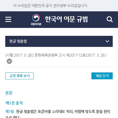
이 누리집은 대한민국 공식 전자정부 누리집입니다.
한글 맞춤법
[시행 2017. 3. 28.] 문화체육관광부 고시 제2017-12호(2017. 3. 28.)
규정 목록 보기
해설 닫기
본문
제1장 총칙
제1항
한글 맞춤법은 표준어를 소리대로 적되, 어법에 맞도록 함을 원칙
으로 한다.