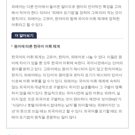
외래어는 다른 언어에서 들어온 말이므로 원어의 언어적인 특징을 고려
해서 적어야 한다. 따라서 ‘외래어 표기법’을 정하여 그에 따라 적는 것이
원칙이다. 외래어는 고유어, 한자어와 함께 국어의 어휘 체계에 정착한
어휘라고 할 수 있다.
더 알아보기
원어에 따른 한국어 어휘 체계
한국어의 어휘 체계는 고유어, 한자어, 외래어로 나눌 수 있다. 이들은 원
어에 차이가 있을 뿐 모두 한국어 어휘에 속한다. 국어사전에서는 단어의
원어를 밝히고 있다. 고유어에는 원어가 제시되어 있지 않고 한자어에는
한자가, 외래어에는 각 단어의 원어명과 로마자 표기가 제시되어 있어서
이로써 어휘 부류를 알 수가 있다. 외래어는 국어의 어휘 체계에 속하지
않는 외국어와 개념적으로 구별된다. 하지만 실생활에서 그 구별이 명확
하지 않을 때가 있다. 현실적으로는 국어사전에 실린 어휘는 외래어, 실
리지 않은 것은 외국어로 구별하는 것이 편리하다. 예컨대 ‘보이(boy)’가
‘식당이나 호텔 따위에서 접대하는 남자’를 의미할 때는 외래어지만 ‘소
년’의 뜻으로 쓰일 때는 외국어라고 할 수 있다. 외국어를 표기할 때도 외
래어 표기법의 원칙을 준용하는 일이 많다.