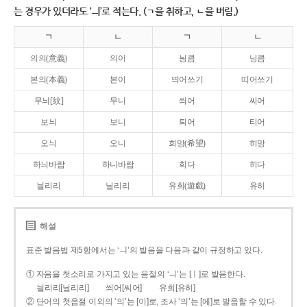
는 경우가 있더라도 ‘ㅢ’로 적는다. (ㄱ을 취하고, ㄴ을 버림.)
ㄱ
ㄴ
ㄱ
ㄴ
의의(意義)
의이
닁큼
닝큼
본의(本義)
본이
띄어쓰기
띠어쓰기
무늬[紋]
무니
씌어
씨어
보늬
보니
틔어
티어
오늬
오니
희망(希望)
히망
하늬바람
하니바람
희다
히다
늴리리
닐리리
유희(遊戱)
유히
해설
표준 발음법 제5항에서는 ‘ㅢ’의 발음을 다음과 같이 규정하고 있다.
① 자음을 첫소리로 가지고 있는 음절의 ‘ㅢ’는 [ㅣ]로 발음한다.
늴리리[닐리리]
씌어[씨어]
유희[유히]
② 단어의 첫음절 이외의 ‘의’는 [이]로, 조사 ‘의’는 [에]로 발음할 수 있다.