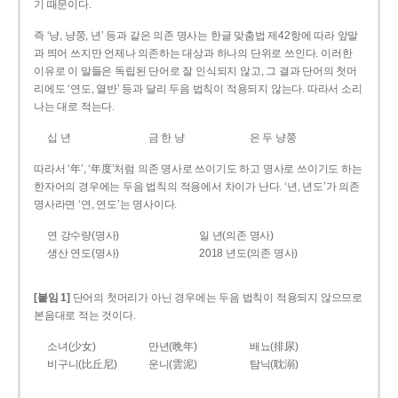
기 때문이다.
즉 ‘냥, 냥쭝, 년’ 등과 같은 의존 명사는 한글 맞춤법 제42항에 따라 앞말
과 띄어 쓰지만 언제나 의존하는 대상과 하나의 단위로 쓰인다. 이러한
이유로 이 말들은 독립된 단어로 잘 인식되지 않고, 그 결과 단어의 첫머
리에도 ‘연도, 열반’ 등과 달리 두음 법칙이 적용되지 않는다. 따라서 소리
나는 대로 적는다.
십 년
금 한 냥
은 두 냥쭝
따라서 ‘年’, ‘年度’처럼 의존 명사로 쓰이기도 하고 명사로 쓰이기도 하는
한자어의 경우에는 두음 법칙의 적용에서 차이가 난다. ‘년, 년도’가 의존
명사라면 ‘연, 연도’는 명사이다.
연 강수량(명사)
일 년(의존 명사)
생산 연도(명사)
2018 년도(의존 명사)
[붙임 1]
단어의 첫머리가 아닌 경우에는 두음 법칙이 적용되지 않으므로
본음대로 적는 것이다.
소녀(少女)
만년(晩年)
배뇨(排尿)
비구니(比丘尼)
운니(雲泥)
탐닉(耽溺)