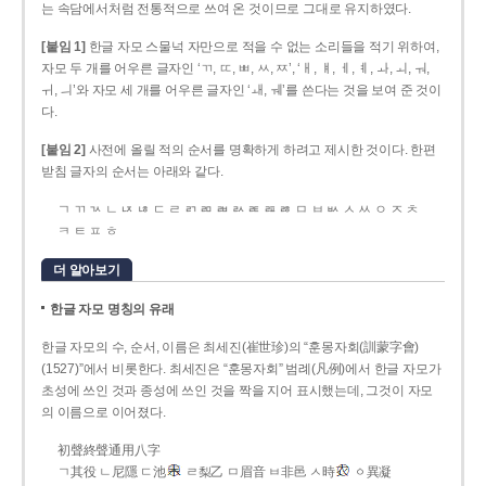
는 속담에서처럼 전통적으로 쓰여 온 것이므로 그대로 유지하였다.
[붙임 1]
한글 자모 스물넉 자만으로 적을 수 없는 소리들을 적기 위하여,
자모 두 개를 어우른 글자인 ‘ㄲ, ㄸ, ㅃ, ㅆ, ㅉ’, ‘ㅐ, ㅒ, ㅔ, ㅖ, ㅘ, ㅚ, ㅝ,
ㅟ, ㅢ’와 자모 세 개를 어우른 글자인 ‘ㅙ, ㅞ’를 쓴다는 것을 보여 준 것이
다.
[붙임 2]
사전에 올릴 적의 순서를 명확하게 하려고 제시한 것이다. 한편
받침 글자의 순서는 아래와 같다.
ㄱ ㄲ ㄳ ㄴ ㄵ ㄶ ㄷ ㄹ ㄺ ㄻ ㄼ ㄽ ㄾ ㄿ ㅀ ㅁ ㅂ ㅄ ㅅ ㅆ ㅇ ㅈ ㅊ
ㅋ ㅌ ㅍ ㅎ
더 알아보기
한글 자모 명칭의 유래
한글 자모의 수, 순서, 이름은 최세진(崔世珍)의 “훈몽자회(訓蒙字會)
(1527)”에서 비롯한다. 최세진은 “훈몽자회” 범례(凡例)에서 한글 자모가
초성에 쓰인 것과 종성에 쓰인 것을 짝을 지어 표시했는데, 그것이 자모
의 이름으로 이어졌다.
初聲終聲通用八字
ㄱ其役 ㄴ尼隱 ㄷ池
ㄹ梨乙 ㅁ眉音 ㅂ非邑 ㅅ時
ㆁ異凝