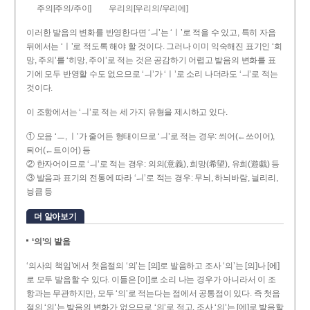
주의[주의/주이]
우리의[우리의/우리에]
이러한 발음의 변화를 반영한다면 ‘ㅢ’는 ‘ㅣ’로 적을 수 있고, 특히 자음
뒤에서는 ‘ㅣ’로 적도록 해야 할 것이다. 그러나 이미 익숙해진 표기인 ‘희
망, 주의’를 ‘히망, 주이’로 적는 것은 공감하기 어렵고 발음의 변화를 표
기에 모두 반영할 수도 없으므로 ‘ㅢ’가 ‘ㅣ’로 소리 나더라도 ‘ㅢ’로 적는
것이다.
이 조항에서는 ‘ㅢ’로 적는 세 가지 유형을 제시하고 있다.
① 모음 ‘ㅡ, ㅣ’가 줄어든 형태이므로 ‘ㅢ’로 적는 경우: 씌어(←쓰이어),
틔어(←트이어) 등
② 한자어이므로 ‘ㅢ’로 적는 경우: 의의(意義), 희망(希望), 유희(遊戱) 등
③ 발음과 표기의 전통에 따라 ‘ㅢ’로 적는 경우: 무늬, 하늬바람, 늴리리,
닁큼 등
더 알아보기
‘의’의 발음
‘의사의 책임’에서 첫음절의 ‘의’는 [의]로 발음하고 조사 ‘의’는 [의]나 [에]
로 모두 발음할 수 있다. 이들은 [이]로 소리 나는 경우가 아니라서 이 조
항과는 무관하지만, 모두 ‘의’로 적는다는 점에서 공통점이 있다. 즉 첫음
절의 ‘의’는 발음의 변화가 없으므로 ‘의’로 적고, 조사 ‘의’는 [에]로 발음할