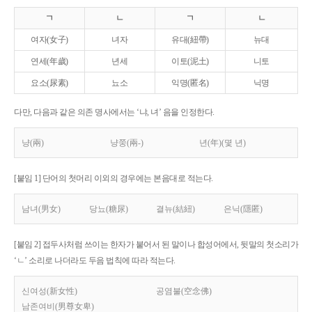
ㄱ
ㄴ
ㄱ
ㄴ
여자(女子)
녀자
유대(紐帶)
뉴대
연세(年歲)
년세
이토(泥土)
니토
요소(尿素)
뇨소
익명(匿名)
닉명
다만, 다음과 같은 의존 명사에서는 ‘냐, 녀’ 음을 인정한다.
냥(兩)
냥쭝(兩-)
년(年)(몇 년)
[붙임 1] 단어의 첫머리 이외의 경우에는 본음대로 적는다.
남녀(男女)
당뇨(糖尿)
결뉴(結紐)
은닉(隱匿)
[붙임 2] 접두사처럼 쓰이는 한자가 붙어서 된 말이나 합성어에서, 뒷말의 첫소리가
‘ㄴ’ 소리로 나더라도 두음 법칙에 따라 적는다.
신여성(新女性)
공염불(空念佛)
남존여비(男尊女卑)