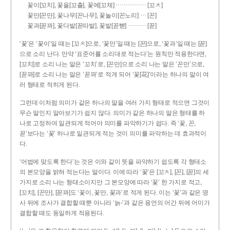
……………
꽃이[꼬치], 꽃을[꼬츨], 꽃에[꼬체]
[꼬ㅊ]
…
꽃만[꼰만], 꽃나무[꼰나무], 꽃놀이[꼰노리]
[꼰]
………
꽃과[꼳꽈], 꽃다발[꼳따발], 꽃밭[꼳빧]
[꼳]
‘꽃’은 ‘꽃이’일 때는 [꼬ㅊ]으로, ‘꽃만’일 때는 [꼰]으로, ‘꽃과’일 때는 [꼳]
으로 소리 난다. 만약 ‘표준어를 소리대로 적는다’는 원칙만 적용한다면,
[꼬치]로 소리 나는 말은 ‘꼬치’로, [꼰만]으로 소리 나는 말은 ‘꼰만’으로,
[꼳꽈]로 소리 나는 말은 ‘꼳꽈’로 적게 되어 ‘꽃[花]’이라는 하나의 말이 여
러 형태로 적히게 된다.
그런데 이처럼 의미가 같은 하나의 말을 여러 가지 형태로 적으면 그것이
무슨 말인지 알아보기가 쉽지 않다. 의미가 같은 하나의 말은 형태를 하
나로 고정하여 일관되게 적어야 의미를 파악하기가 쉽다. 즉 ‘꽃, 꼰,
꼳’보다는 ‘꽃’ 하나로 일관되게 적는 것이 의미를 파악하는 데 효과적이
다.
‘어법에 맞도록 한다’는 것은 이와 같이 뜻을 파악하기 쉽도록 각 형태소
의 본모양을 밝혀 적는다는 말이다. 이에 따라 ‘꽃’은 [꼬ㅊ], [꼰], [꼳]의 세
가지로 소리 나는 형태소이지만 그 본모양에 따라 ‘꽃’ 한 가지로 적고,
[꼬치], [꼰만], [꼳꽈]도 ‘꽃이, 꽃만, 꽃과’로 적게 된다. 이는 ‘꽃’과 같은 명
사 뒤에 조사가 결합할 때뿐 아니라 ‘늙-’과 같은 용언의 어간 뒤에 어미가
결합할 때도 동일하게 적용된다.