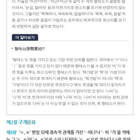
다. 이들은 ‘어간+어미’, ‘어근+어근’과 같이 두 개의 형태소가 결합된 말
이라서, ‘눈곱, 발바닥’ 등과 마찬가지로 된소리를 표기에 반영하지 않는
것이다. 그렇지만 ‘똑똑하다, 쓱싹쓱싹, 쌉쌀하다’의 ‘똑똑, 쓱싹, 쌉쌀’처
럼 같거나 비슷한 음절이 거듭되는 경우에는 예외적으로 된소리를 표기
에 반영하여 같은 글자로 적는다.
더 알아보기
형태소(形態素)란?
‘형태소’는 뜻을 가지고 있는 가장 작은 단위를 말한다. 국어에서 ‘ㅂ’이나
‘ㅣ’ 등은 뜻을 가지고 있지 않기 때문에 형태소가 될 수 없지만 ‘비’가 되
면 뜻을 이루는 최소 단위인 형태소가 된다. ‘책가방’은 ‘책’과 ‘가방’이라
는 두 가지 의미로 쪼개지기 때문에 형태소는 ‘책가방’이 아니라 ‘책’과
‘가방’이다. 더 작은 단위로 쪼개진다고 해도 쪼갰을 때 의미가 없어지거
나 쪼개기 전의 의미와 관련되는 의미가 없어지면 안 된다. ‘나비’는
‘나’와 ‘비’로 쪼개어지지만 이때 ‘나’와 ‘비’는 ‘나비’의 의미와는 전혀 관계
가 없으므로 ‘나비’는 더 이상 쪼갤 수 없는 의미 단위, 즉 형태소가 된다.
제2절 구개음화
제6항
‘ㄷ, ㅌ’ 받침 뒤에 종속적 관계를 가진 ‘- 이(-)’나 ‘- 히 -’가 올 적에
는 그 ‘ㄷ, ㅌ’이 ‘ㅈ, ㅊ’으로 소리 나더라도 ‘ㄷ, ㅌ’으로 적는다.(ㄱ을 취하