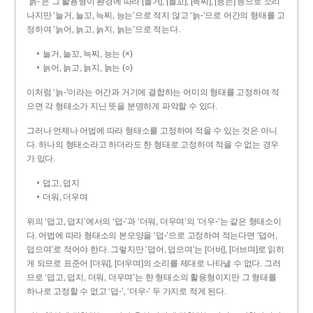
‘늙-’은 그 활용형이 환경에 따라 [늘거], [늘꼬], [늑찌], [능는] 등으로 소리
나지만 ‘늘거, 늘꼬, 늑찌, 능는’으로 적지 않고 ‘늙-’으로 어간의 형태를 고
정하여 ‘늙어, 늙고, 늙지, 늙는’으로 적는다.
늘거, 늘꼬, 늑찌, 능는 (×)
늙어, 늙고, 늙지, 늙는 (○)
이처럼 ‘늙-­’이라는 어간과 거기에 결합하는 어미의 형태를 고정하여 적
으면 각 형태소가 지닌 뜻을 분명하게 파악할 수 있다.
그러나 언제나 어법에 따라 형태소를 고정하여 적을 수 있는 것은 아니
다. 하나의 형태소라고 하더라도 한 형태로 고정하여 적을 수 없는 경우
가 있다.
덥고, 덥지
더워, 더우며
위의 ‘덥고, 덥지’에서의 ‘덥-­’과 ‘더워, 더우며’의 ‘더우-­’는 같은 형태소이
다. 어법에 따라 형태소의 본모양을 ‘덥-­’으로 고정하여 적는다면 ‘덥어,
덥으며’로 적어야 한다. 그렇지만 ‘덥어, 덥으며’는 [더버], [더브며]로 읽히
게 되므로 표준어 [더워], [더우며]의 소리를 제대로 나타낼 수 없다. 그러
므로 ‘덥고, 덥지, 더워, 더우며’는 한 형태소의 활용형이지만 그 형태를
하나로 고정할 수 없고 ‘덥-’, ‘더우-’ 두 가지로 적게 된다.