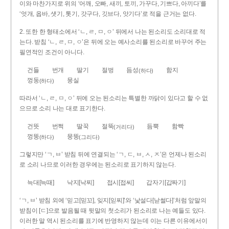
이와 마찬가지로 위의 ‘어깨, 오빠, 새끼, 토끼, 가꾸다, 기쁘다, 아끼다’를
‘엇개, 옵바, 샛기, 톳기, 갓구다, 깃브다, 앗기다’로 적을 근거는 없다.
2. 또한 한 형태소에서 ‘ㄴ, ㄹ, ㅁ, ㅇ’ 뒤에서 나는 된소리도 소리대로 적
는다. 받침 ‘ㄴ, ㄹ, ㅁ, ㅇ’은 뒤에 오는 예사소리를 된소리로 바꾸어 주는
필연적인 조건이 아니다.
건들
번개
딸기
절벙
듬성
함지
(하다)
껑둥
뭉실
(하다)
따라서 ‘ㄴ, ㄹ, ㅁ, ㅇ’ 뒤에 오는 된소리는 특별한 까닭이 있다고 할 수 없
으므로 소리 나는 대로 표기한다.
건뜻
번쩍
딸꾹
절뚝
듬뿍
함빡
(거리다)
껑뚱
뭉뚱
(하다)
(그리다)
그렇지만 ‘ㄱ, ㅂ’ 받침 뒤에 연결되는 ‘ㄱ, ㄷ, ㅂ, ㅅ, ㅈ’은 언제나 된소리
로 소리 나므로 이러한 경우에는 된소리로 표기하지 않는다.
늑대[늑때]
낙지[낙찌]
접시[접씨]
갑자기[갑짜기]
‘ㄱ, ㅂ’ 받침 외에 ‘믿고[믿꼬], 잊지[읻찌]’와 ‘낯설다[낟썰다]’처럼 앞말의
받침이 [ㄷ]으로 발음될 때 뒷말의 첫소리가 된소리로 나는 예들도 있다.
이러한 말 역시 된소리를 표기에 반영하지 않는데 이는 다른 이유에서이