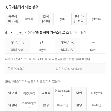
3. 구개음화가 되는 경우
해돋이
같이
굳히다
haedoji
gachi
guchida
[해도지]
[가치]
[구치다]
4. ‘ㄱ, ㄷ, ㅂ, ㅈ’이 ‘ㅎ’과 합하여 거센소리로 소리 나는 경우
좋고[조코]
joko
놓다[노타]
nota
잡혀[자펴]
japyeo
낳지[나치]
nachi
다만, 체언에서 ‘ㄱ, ㄷ, ㅂ’ 뒤에 ‘ㅎ’이 따를 때에는 ‘ㅎ’을 밝혀 적는다.
묵호(Mukho)
집현전(Jiphyeonjeon)
[붙임] 된소리되기는 표기에 반영하지 않는다.
Nakdonggan
압구정
Apgujeong
낙동강
죽변
Jukbyeon
g
Nakseongda
낙성대
합정
Hapjeong
팔당
Paldang
e