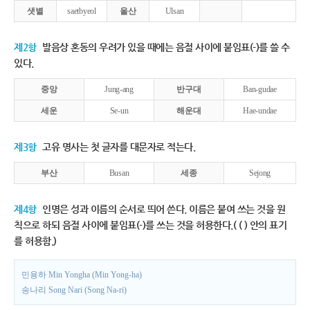
샛별
saetbyeol
울산
Ulsan
제2항
발음상 혼동의 우려가 있을 때에는 음절 사이에 붙임표(-)를 쓸 수
있다.
중앙
Jung-ang
반구대
Ban-gudae
세운
Se-un
해운대
Hae-undae
제3항
고유 명사는 첫 글자를 대문자로 적는다.
부산
Busan
세종
Sejong
제4항
인명은 성과 이름의 순서로 띄어 쓴다. 이름은 붙여 쓰는 것을 원
칙으로 하되 음절 사이에 붙임표(-)를 쓰는 것을 허용한다.( ( ) 안의 표기
를 허용함.)
민용하 Min Yongha (Min Yong-ha)
송나리 Song Nari (Song Na-ri)