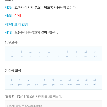
제2항
로마자 이외의 부호는 되도록 사용하지 않는다.
제3항
삭제
제2장 표기 일람
제1항
모음은 다음 각호와 같이 적는다.
1. 단모음
ㅏ
ㅓ
ㅗ
ㅜ
ㅡ
ㅣ
ㅐ
ㅔ
ㅚ
ㅟ
a
eo
o
u
eu
i
ae
e
oe
wi
2. 이중 모음
ㅑ
ㅕ
ㅛ
ㅠ
ㅒ
ㅖ
ㅘ
ㅙ
ㅝ
ㅞ
ㅢ
ya
yeo
yo
yu
yae
ye
wa
wae
wo
we
ui
[붙임 1] ‘ㅢ’는 ‘ㅣ’로 소리 나더라도 ui로 적는다.
(보기) 광희문 Gwanghuimun