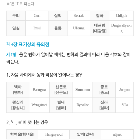
ㄹ’은 ‘ll’로 적는다.
구리
Guri
설악
Seorak
칠곡
Chilgok
대관령
Daegwallyeon
임실
Imsil
울릉
Ulleung
[대괄령]
g
제3장 표기상의 유의점
제1항
음운 변화가 일어날 때에는 변화의 결과에 따라 다음 각호와 같이
적는다.
1. 자음 사이에서 동화 작용이 일어나는 경우
백마
신문로
종로
Baengma
Sinmunno
Jongno
[뱅마]
[신문노]
[종노]
왕십리
별내
신라
Wangsimni
Byeollae
Silla
[왕심니]
[별래]
[실라]
2. ‘ㄴ, ㄹ’이 덧나는 경우
학여울[항녀울]
Hangnyeoul
알약[알략]
allyak