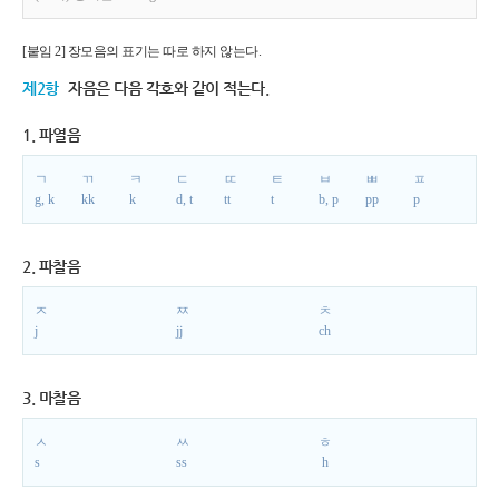
[붙임 2] 장모음의 표기는 따로 하지 않는다.
제2항
자음은 다음 각호와 같이 적는다.
1. 파열음
ㄱ
ㄲ
ㅋ
ㄷ
ㄸ
ㅌ
ㅂ
ㅃ
ㅍ
g, k
kk
k
d, t
tt
t
b, p
pp
p
2. 파찰음
ㅈ
ㅉ
ㅊ
j
jj
ch
3. 마찰음
ㅅ
ㅆ
ㅎ
s
ss
h