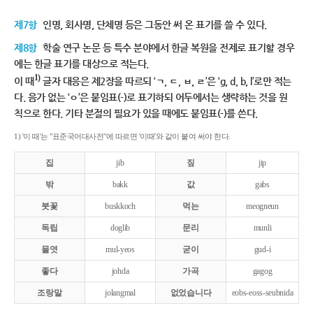
제7항
인명, 회사명, 단체명 등은 그동안 써 온 표기를 쓸 수 있다.
제8항
학술 연구 논문 등 특수 분야에서 한글 복원을 전제로 표기할 경우
에는 한글 표기를 대상으로 적는다.
1)
이 때
글자 대응은 제2장을 따르되 ‘ㄱ, ㄷ, ㅂ, ㄹ’은 ‘g, d, b, l’로만 적는
다. 음가 없는 ‘ㅇ’은 붙임표(-)로 표기하되 어두에서는 생략하는 것을 원
칙으로 한다. 기타 분절의 필요가 있을 때에도 붙임표(-)를 쓴다.
1) '이 때'는 "표준국어대사전"에 따르면 '이때'와 같이 붙여 써야 한다.
집
jib
짚
jip
밖
bakk
값
gabs
붓꽃
buskkoch
먹는
meogneun
독립
doglib
문리
munli
물엿
mul-yeos
굳이
gud-i
좋다
johda
가곡
gagog
조랑말
jolangmal
없었습니다
eobs-eoss-seubnida