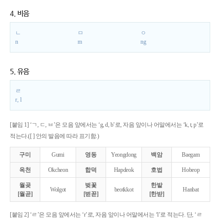
4. 비음
ㄴ
ㅁ
ㅇ
n
m
ng
5. 유음
ㄹ
r, l
[붙임 1] ‘ㄱ, ㄷ, ㅂ’은 모음 앞에서는 ‘g, d, b’로, 자음 앞이나 어말에서는 ‘k, t, p’로
적는다.([ ] 안의 발음에 따라 표기함.)
구미
Gumi
영동
Yeongdong
백암
Baegam
옥천
Okcheon
합덕
Hapdeok
호법
Hobeop
월곶
벚꽃
한밭
Wolgot
beotkkot
Hanbat
[월곧]
[벋꼳]
[한받]
[붙임 2] ‘ㄹ’은 모음 앞에서는 ‘r’로, 자음 앞이나 어말에서는 ‘l’로 적는다. 단, ‘ㄹ