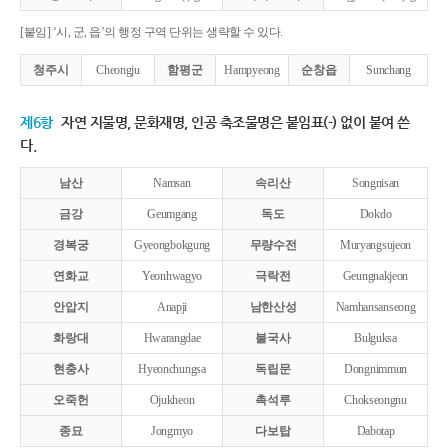
[붙임] ‘시, 군, 읍’의 행정 구역 단위는 생략할 수 있다.
청주시
Cheongju
함평군
Hampyeong
순창읍
Sunchang
제6항
자연 지물명, 문화재명, 인공 축조물명은 붙임표(-) 없이 붙여 쓴
다.
남산
Namsan
속리산
Songnisan
금강
Geumgang
독도
Dokdo
경복궁
Gyeongbokgung
무량수전
Muryangsujeon
연화교
Yeonhwagyo
극락전
Geungnakjeon
안압지
Anapji
남한산성
Namhansanseong
화랑대
Hwarangdae
불국사
Bulguksa
현충사
Hyeonchungsa
독립문
Dongnimmun
오죽헌
Ojukheon
촉석루
Chokseongnu
종묘
Jongmyo
다보탑
Dabotap