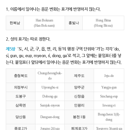
1. 이름에서 일어나는 음운 변화는 표기에 반영하지 않는다.
Han Boknam
Hong Bitna
한복남
홍빛나
(Han Bok-nam)
(Hong Bit-na)
2. 성의 표기는 따로 정한다.
제5항
‘도, 시, 군, 구, 읍, 면, 리, 동’의 행정 구역 단위와 ‘가’는 각각 ‘do,
si, gun, gu, eup, myeon, ri, dong, ga’로 적고, 그 앞에는 붙임표(-)를 넣
는다. 붙임표(-) 앞뒤에서 일어나는 음운 변화는 표기에 반영하지 않는다.
Chungcheongbuk-
충청북도
제주도
Jeju-do
do
의정부시
Uijeongbu-si
양주군
Yangju-gun
도봉구
Dobong-gu
신창읍
Sinchang-eup
삼죽면
Samjuk-myeon
인왕리
Inwang-ri
Bongcheon 1(il)-
당산동
Dangsan-dong
봉천 1동
dong
종로 2가
Jongno 2(i)-ga
퇴계로 3가
Toegyero 3(sam)-ga