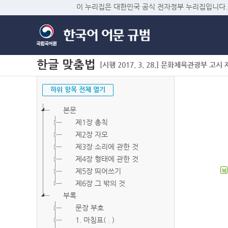
이 누리집은 대한민국 공식 전자정부 누리집입니다.
한글 맞춤법
[시행 2017. 3. 28.] 문화체육관광부 고시 제2
하위 항목 전체 열기
본문
제1장 총칙
제2장 자모
제3장 소리에 관한 것
제4장 형태에 관한 것
제5장 띄어쓰기
북
제6장 그 밖의 것
부록
문장 부호
1. 마침표( . )