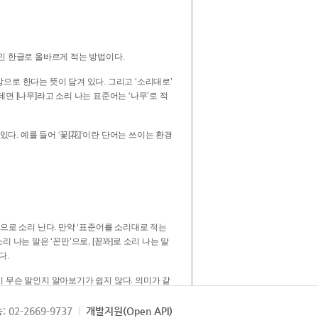
인 한글로 올바르게 적는 방법이다.
으로 한다는 뜻이 담겨 있다. 그리고 ‘소리대로’
. 예를 들어 ‘꽃[花]’이란 단어는 쓰이는 환경
 [꼳]으로 소리 난다. 만약 ‘표준어를 소리대로 적는
다.
 무슨 말인지 알아보기가 쉽지 않다. 의미가 같
쉽다. 즉 ‘꽃, 꼰, 꼳’보다는 ‘꽃’ 하나로 일관
: 02-2669-9737
개발지원(Open API)