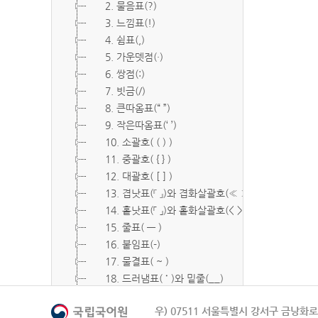
2. 물음표(?)
3. 느낌표(!)
4. 쉼표(,)
5. 가운뎃점(·)
6. 쌍점(:)
7. 빗금(/)
8. 큰따옴표(“ ”)
9. 작은따옴표(‘ ’)
10. 소괄호( ( ) )
11. 중괄호( { } )
12. 대괄호( [ ] )
13. 겹낫표(『 』)와 겹화살괄호(≪ ≫)
14. 홑낫표(「 」)와 홑화살괄호(< >)
15. 줄표( ― )
16. 붙임표(-)
17. 물결표( ~ )
18. 드러냄표( ˙ )와 밑줄(__)
19. 숨김표( O, X )
우) 07511 서울특별시 강서구 금낭화로 
20. 빠짐표( □ )