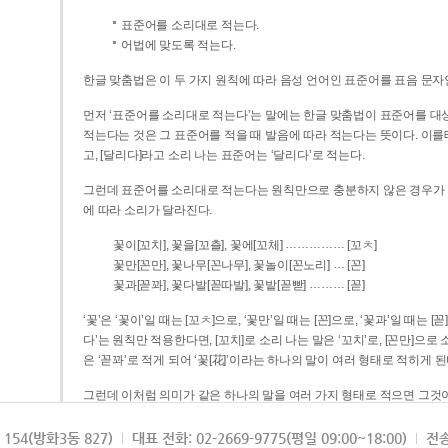
표준어를 소리대로 적는다.
어법에 맞도록 적는다.
한글 맞춤법은 이 두 가지 원칙에 따라 음성 언어인 표준어를 표음 문자
먼저 ‘표준어를 소리대로 적는다’는 말에는 한글 맞춤법이 표준어를 대상
적는다는 것은 그 표준어를 적을 때 발음에 따라 적는다는 뜻이다. 이를테면 [나무]라고 소리 나는 표준어는 ‘나무’로 적
고, [달리다]라고 소리 나는 표준어는 ‘달리다’로 적는다.
그런데 표준어를 소리대로 적는다는 원칙만으로 충분하지 않은 경우가 있다
에 따라 소리가 달라진다.
……………
꽃이[꼬치], 꽃을[꼬츨], 꽃에[꼬체]
[꼬ㅊ]
…
꽃만[꼰만], 꽃나무[꼰나무], 꽃놀이[꼰노리]
[꼰]
………
꽃과[꼳꽈], 꽃다발[꼳따발], 꽃밭[꼳빧]
[꼳]
‘꽃’은 ‘꽃이’일 때는 [꼬ㅊ]으로, ‘꽃만’일 때는 [꼰]으로, ‘꽃과’일 때는
다’는 원칙만 적용한다면, [꼬치]로 소리 나는 말은 ‘꼬치’로, [꼰만]으로 소리 나는 말은 ‘꼰만’으로, [꼳꽈]로 소리 나는 말
은 ‘꼳꽈’로 적게 되어 ‘꽃[花]’이라는 하나의 말이 여러 형태로 적히게 된
그런데 이처럼 의미가 같은 하나의 말을 여러 가지 형태로 적으면 그것이
은 하나의 말은 형태를 하나로 고정하여 일관되게 적어야 의미를 파악하기가 
되게 적는 것이 의미를 파악하는 데 효과적이다.
154(방화3동 827)
대표 전화: 02-2669-9775(평일 09:00~18:00)
전송