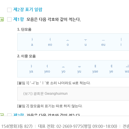
제2장 표기 일람
제1항
모음은 다음 각호와 같이 적는다.
북
1. 단모음
ㅏ
ㅓ
ㅗ
ㅜ
ㅡ
ㅣ
a
eo
o
u
eu
i
2. 이중 모음
ㅑ
ㅕ
ㅛ
ㅠ
ㅒ
ㅖ
ya
yeo
yo
yu
yae
ye
w
[붙임 1] ‘ㅢ’는 ‘ㅣ’로 소리 나더라도 ui로 적는다.
(보기) 광희문 Gwanghuimun
[붙임 2] 장모음의 표기는 따로 하지 않는다.
제2항
자음은 다음 각호와 같이 적는다.
북
1. 파열음
154(방화3동 827)
대표 전화: 02-2669-9775(평일 09:00~18:00)
전송