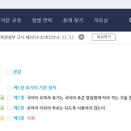
메인콘텐츠 바로가기
어문 규정
항별 연혁
용례 찾기
자료실
비교하기
체육관광부 고시 제2014-42호(2014. 12. 5.)
본문
제1장 표기의 기본 원칙
제1항
국어의 로마자 표기는 국어의 표준 발음법에 따라 적는 것을 
북
제2항
로마자 이외의 부호는 되도록 사용하지 않는다.
북
제3항
삭제
연