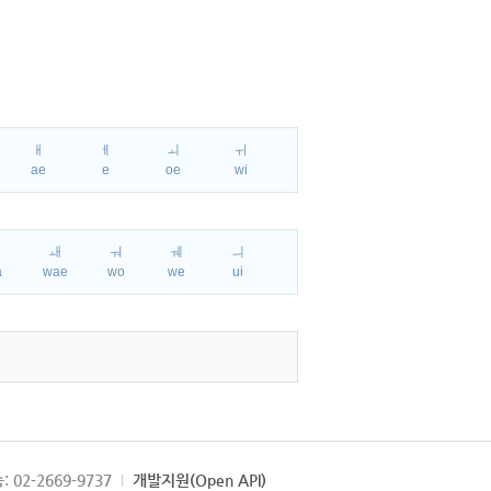
ㅐ
ㅔ
ㅚ
ㅟ
ae
e
oe
wi
ㅘ
ㅙ
ㅝ
ㅞ
ㅢ
a
wae
wo
we
ui
: 02-2669-9737
개발지원(Open API)