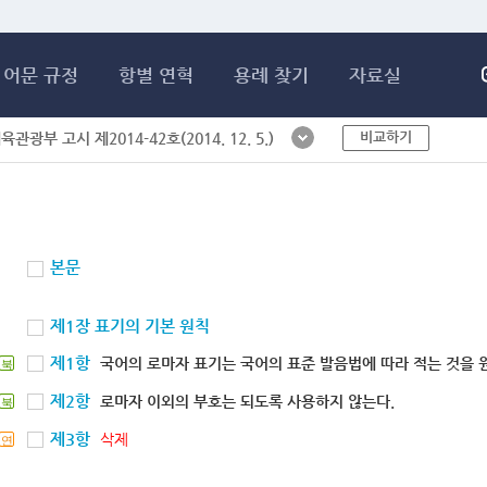
메인콘텐츠 바로가기
어문 규정
항별 연혁
용례 찾기
자료실
비교하기
체육관광부 고시 제2014-42호(2014. 12. 5.)
본문
제1장 표기의 기본 원칙
제1항
국어의 로마자 표기는 국어의 표준 발음법에 따라 적는 것을 
북
제2항
로마자 이외의 부호는 되도록 사용하지 않는다.
북
제3항
삭제
연