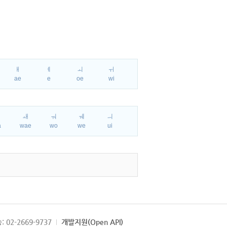
ㅐ
ㅔ
ㅚ
ㅟ
ae
e
oe
wi
ㅘ
ㅙ
ㅝ
ㅞ
ㅢ
a
wae
wo
we
ui
: 02-2669-9737
개발지원(Open API)