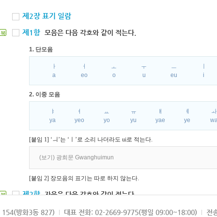
제2장 표기 일람
제1항
모음은 다음 각호와 같이 적는다.
북
1. 단모음
ㅏ
ㅓ
ㅗ
ㅜ
ㅡ
ㅣ
a
eo
o
u
eu
i
2. 이중 모음
ㅑ
ㅕ
ㅛ
ㅠ
ㅒ
ㅖ
ya
yeo
yo
yu
yae
ye
w
[붙임 1] ‘ㅢ’는 ‘ㅣ’로 소리 나더라도 ui로 적는다.
(보기) 광희문 Gwanghuimun
[붙임 2] 장모음의 표기는 따로 하지 않는다.
제2항
자음은 다음 각호와 같이 적는다.
북
1. 파열음
154(방화3동 827)
대표 전화: 02-2669-9775(평일 09:00~18:00)
전송