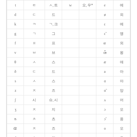
t
ㅌ
ㅅ, 트
w
오, 우*
e
에
d
ㄷ
드
ø
외
k
ㅋ
ㄱ, 크
ɛ
에
g
ㄱ
그
ɛ̃
앵
f
ㅍ
프
œ
외
v
ㅂ
브
욍
θ
ㅅ
스
æ
애
ð
ㄷ
드
a
아
s
ㅅ
스
ɑ
아
z
ㅈ
즈
ɑ̃
앙
ʃ
시
슈, 시
ʌ
어
ʒ
ㅈ
지
ɔ
오
ʦ
ㅊ
츠
ɔ̃
옹
ʣ
ㅈ
즈
o
오