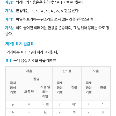
제2항
외래어의 1 음운은 원칙적으로 1 기호로 적는다.
제3항
받침에는 ‘ㄱ, ㄴ, ㄹ, ㅁ, ㅂ, ㅅ, ㅇ’만을 쓴다.
제4항
파열음 표기에는 된소리를 쓰지 않는 것을 원칙으로 한다.
제5항
이미 굳어진 외래어는 관용을 존중하되, 그 범위와 용례는 따로 정
한다.
제2장 표기 일람표
외래어는 표 1~19에 따라 표기한다.
표 1
국제 음성 기호와 한글 대조표
자음
반모음
모음
한글
국제
국제
국제
자음 앞
음성
음성
한글
음성
한글
모음 앞
또는
기호
기호
기호
어말
p
ㅍ
ㅂ, 프
j
이*
i
이
b
ㅂ
브
ɥ
위
y
위