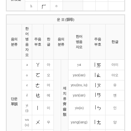
h
ㅎ
운 모 (韻母)
한
어
한어
음의
병
주음
한
음의
주음
병음
한글
분류
음
부호
글
분류
부호
자모
자
모
a
아
yai
야이
o
오
yao
(iao)
야오
e
어
you
(iou,
iu)
유
제
치
ê
에
yan
(ian)
옌
단운
류
單韻
齊
yi
이
yin(in)
인
齒
(i)
類
wu
우
yang
(iang)
양
(u)