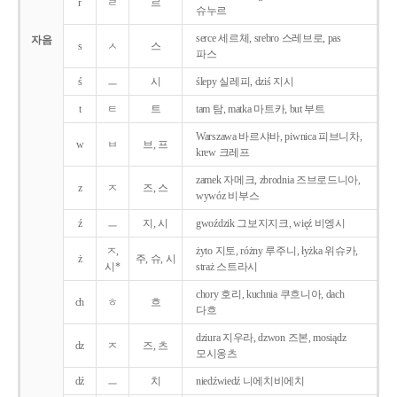
r
ㄹ
르
슈누르
serce 세르체, srebro 스레브로, pas
자음
s
ㅅ
스
파스
ś
ㅡ
시
ślepy 실레피, dziś 지시
t
ㅌ
트
tam 탐, matka 마트카, but 부트
Warszawa 바르샤바, piwnica 피브니차,
w
ㅂ
브, 프
krew 크레프
zamek 자메크, zbrodnia 즈브로드니아,
z
ㅈ
즈, 스
wywóz 비부스
ź
ㅡ
지, 시
gwoździk 그보지지크, więź 비엥시
ㅈ,
żyto 지토, różny 루주니, łyżka 위슈카,
ż
주, 슈, 시
시*
straż 스트라시
chory 호리, kuchnia 쿠흐니아, dach
ch
ㅎ
흐
다흐
dziura 지우라, dzwon 즈본, mosiądz
dz
ㅈ
즈, 츠
모시옹츠
dź
ㅡ
치
niedźwiedź 니에치비에치