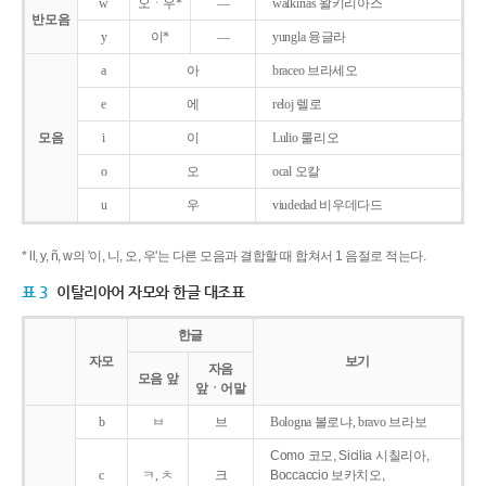
w
오ㆍ우*
―
walkirias 왈키리아스
반모음
y
이*
―
yungla 융글라
a
아
braceo 브라세오
e
에
reloj 렐로
모음
i
이
Lulio 룰리오
o
오
ocal 오칼
u
우
viudedad 비우데다드
* ll, y, ñ, w의 '이, 니, 오, 우'는 다른 모음과 결합할 때 합쳐서 1 음절로 적는다.
표 3
이탈리아어 자모와 한글 대조표
한글
자모
보기
자음
모음 앞
앞ㆍ어말
b
ㅂ
브
Bologna 볼로냐, bravo 브라보
Como 코모, Sicilia 시칠리아,
c
ㅋ, ㅊ
크
Boccaccio 보카치오,