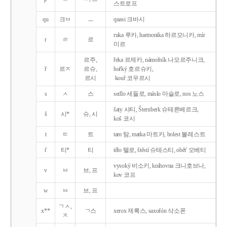
스트로프
qu
크ㅂ
ㅡ
quasi 크바시
ruka 루카, harmonika 하르모니카, mír
r
ㄹ
르
미르
르주,
řeka 르제카, námořník 나모르주니크,
ř
르ㅈ
르슈,
hořký 호르슈키,
르시
kouř 코우르시
s
ㅅ
스
sedlo 세들로, máslo 마슬로, nos 노스
šaty 샤티, Šternberk 슈테른베르크,
š
시*
슈, 시
koš 코시
t
ㅌ
트
tam 탐, matka 마트카, bolest 볼레스트
t'
티*
티
tělo 텔로, štěstí 슈테스티, obět' 오베티
vysoký 비소키, knihovna 크니호브나,
v
ㅂ
브, 프
kov 코프
w
ㅂ
브, 프
ㄱㅅ,
x**
ㄱ스
xerox 제록스, saxofón 삭소폰
ㅈ