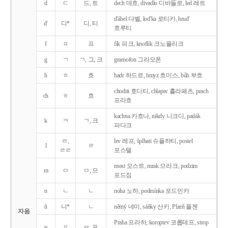
d
ㄷ
드, 트
dech 데흐, divadlo 디바들로, led 레트
d'ábel 댜벨, lod'ka 로티카, hrud'
d'
디*
디, 티
흐루티
f
ㅍ
프
fík 피크, knoflík 크노플리크
g
ㄱ
ㄱ, 그, 크
gramofon 그라모폰
h
ㅎ
흐
hadr 하드르, hmyz 흐미스, bůh 부흐
choditi 호디티, chlapec 흘라페츠, prach
ch
ㅎ
흐
프라흐
kachna 카흐나, nikdy 니크디, padák
k
ㅋ
ㄱ, 크
파다크
ㄹ,
lev 레프, šplhati 슈플하티, postel
l
ㄹ
ㄹㄹ
포스텔
most 모스트, mrak 므라크, podzim
m
ㅁ
ㅁ, 므
포드짐
n
ㄴ
ㄴ
noha 노하, podmínka 포드민카
ň
니*
ㄴ
němý 네미, sáňky 산키, Plzeň 플젠
자음
Praha 프라하, koroptev 코롭테프, strop
p
ㅍ
ㅂ, 프