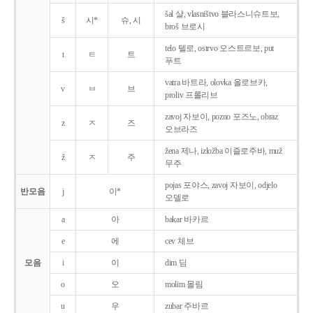
šal 샬, vlasništvo 블라스니슈트보,
š
시*
슈, 시
broš 브로시
telo 텔로, ostrvo 오스트르보, put
t
ㅌ
트
푸트
vatra 바트라, olovka 올로브카,
v
ㅂ
브
proliv 프롤리브
zavoj 자보이, pozno 포즈노, obraz
z
ㅈ
즈
오브라즈
žena 제나, izložba 이즐로주바, muž
ž
ㅈ
주
무주
pojas 포야스, zavoj 자보이, odjelo
반모음
j
이*
오델로
a
아
bakar 바카르
e
에
cev 체브
모음
i
이
dim 딤
o
오
molim 몰림
u
우
zubar 주바르