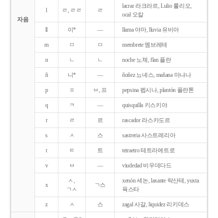
lacrar 라크라르, Lulio 룰리오,
l
ㄹ, ㄹㄹ
ㄹ
ocal 오칼
자음
ll
이*
―
llama 야마, lluvia 유비아
m
ㅁ
ㅁ
membrete 멤브레테
n
ㄴ
ㄴ
noche 노체, flan 플란
ñ
니*
―
ñoñez 뇨녜스, mañana 마냐나
p
ㅍ
ㅂ, 프
pepsina 펩시나, plantón 플란톤
q
ㅋ
―
quisquilla 키스키야
r
ㄹ
르
rascador 라스카도르
s
ㅅ
스
sastreria 사스트레리아
t
ㅌ
트
tetraetro 테트라에트로
v
ㅂ
―
viudedad 비우데다드
ㅅ,
xenón 세논, laxante 락산테, yuxta
x
ㄱ스
ㄱㅅ
육스타
z
ㅅ
스
zagal 사갈, liquidez 리키데스