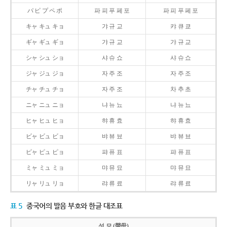
パ ピ プ ペ ポ
파 피 푸 페 포
파 피 푸 페 포
キャ キュ キョ
갸 규 교
캬 큐 쿄
ギャ ギュ ギョ
갸 규 교
갸 규 교
シャ シュ ショ
샤 슈 쇼
샤 슈 쇼
ジャ ジュ ジョ
자 주 조
자 주 조
チャ チュ チョ
자 주 조
차 추 초
ニャ ニュ ニョ
냐 뉴 뇨
냐 뉴 뇨
ヒャ ヒュ ヒョ
햐 휴 효
햐 휴 효
ビャ ビュ ビョ
뱌 뷰 뵤
뱌 뷰 뵤
ピャ ピュ ピョ
퍄 퓨 표
퍄 퓨 표
ミャ ミュ ミョ
먀 뮤 묘
먀 뮤 묘
リャ リュ リョ
랴 류 료
랴 류 료
표 5
중국어의 발음 부호와 한글 대조표
성 모 (聲母)