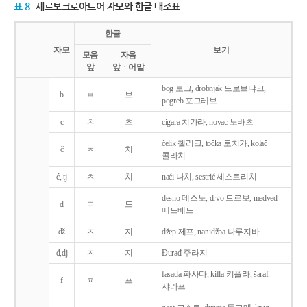
표 8
세르보크로아트어 자모와 한글 대조표
한글
자모
보기
모음
자음
앞
앞ㆍ어말
bog 보그, drobnjak 드로브냐크,
b
ㅂ
브
pogreb 포그레브
c
ㅊ
츠
cigara 치가라, novac 노바츠
čelik 첼리크, točka 토치카, kolač
č
ㅊ
치
콜라치
ć, tj
ㅊ
치
naći 나치, sestrić 세스트리치
desno 데스노, drvo 드르보, medved
d
ㄷ
드
메드베드
dž
ㅈ
지
džep 제프, narudžba 나루지바
đ,dj
ㅈ
지
Ðurađ 주라지
fasada 파사다, kifla 키플라, šaraf
f
ㅍ
프
샤라프