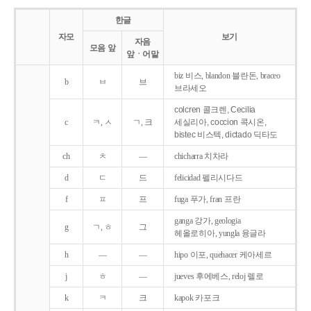
한글
자모
보기
자음
모음 앞
앞ㆍ어말
biz 비스, blandon 블란돈, braceo
b
ㅂ
브
브라세오
colcren 콜크렌, Cecilia
c
ㅋ, ㅅ
ㄱ, 크
세실리아, coccion 콕시온,
bistec 비스텍, dictado 딕타도
ch
ㅊ
―
chicharra 치차라
d
ㄷ
드
felicidad 펠리시다드
f
ㅍ
프
fuga 푸가, fran 프란
ganga 강가, geologia
g
ㄱ, ㅎ
그
헤올로히아, yungla 융글라
h
―
―
hipo 이포, quehacer 케아세르
j
ㅎ
―
jueves 후에베스, reloj 렐로
k
ㅋ
크
kapok 카포크