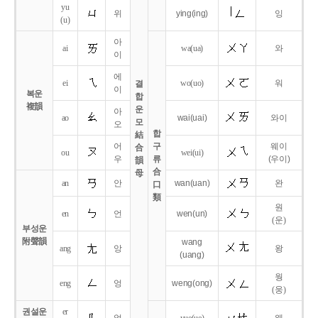
yu
위
ying
(ing)
잉
(u)
아
ai
wa
(ua)
와
이
에
ei
wo
(uo)
워
결
이
복운
합
複韻
운
아
ao
wai
(uai)
와이
모
오
합
結
어
구
웨이
合
ou
wei
(ui)
우
류
(우이)
韻
合
母
an
안
wan
(uan)
완
口
類
원
en
언
wen
(un)
(운)
부성운
附聲韻
wang
ang
앙
왕
(uang)
웡
eng
엉
weng
(ong)
(웅)
권설운
er