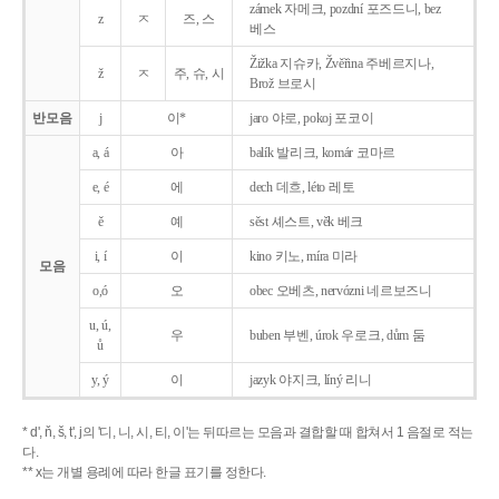
zámek 자메크, pozdní 포즈드니, bez
z
ㅈ
즈, 스
베스
Žižka 지슈카, Žvěřina 주베르지나,
ž
ㅈ
주, 슈, 시
Brož 브로시
반모음
j
이*
jaro 야로, pokoj 포코이
a, á
아
balík 발리크, komár 코마르
e, é
에
dech 데흐, léto 레토
ě
예
sěst 셰스트, věk 베크
i, í
이
kino 키노, míra 미라
모음
o,ó
오
obec 오베츠, nervózni 네르보즈니
u, ú,
우
buben 부벤, úrok 우로크, dům 둠
ů
y, ý
이
jazyk
야지크, líný 리니
* d', ň, š, t', j의 '디, 니, 시, 티, 이'는 뒤따르는 모음과 결합할 때 합쳐서 1 음절로 적는
다.
** x는 개별 용례에 따라 한글 표기를 정한다.