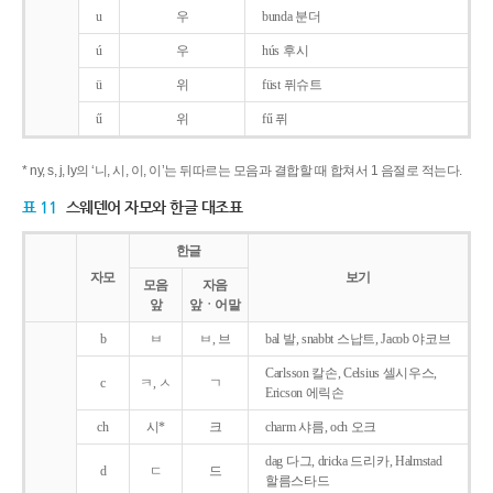
u
우
bunda 분더
ú
우
hús 후시
ü
위
füst 퓌슈트
ű
위
fű 퓌
* ny, s, j, ly의 ‘니, 시, 이, 이’는 뒤따르는 모음과 결합할 때 합쳐서 1 음절로 적는다.
표 11
스웨덴어 자모와 한글 대조표
한글
자모
보기
모음
자음
앞
앞ㆍ어말
b
ㅂ
ㅂ, 브
bal 발, snabbt 스납트, Jacob 야코브
Carlsson 칼손, Celsius 셀시우스,
c
ㅋ, ㅅ
ㄱ
Ericson 에릭손
ch
시*
크
charm 샤름, och 오크
dag 다그, dricka 드리카, Halmstad
d
ㄷ
드
할름스타드