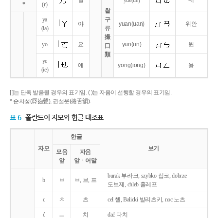
얼
yue
(ue)
웨
*
(r)
촬
ya
구
야
yuan
(uan)
위안
(ia)
류
撮
yo
요
yun
(un)
윈
口
類
ye
예
yong
(iong)
융
(ie)
[ ]는 단독 발음될 경우의 표기임. ( )는 자음이 선행할 경우의 표기임.
* 순치성(脣齒聲), 권설운(捲舌韻).
표 6
폴란드어 자모와 한글 대조표
한글
자모
보기
모음
자음
앞
앞ㆍ어말
burak 부라크, szybko 십코, dobrze
b
ㅂ
ㅂ, 브, 프
도브제, chleb 흘레프
c
ㅊ
츠
cel 첼, Balicki 발리츠키, noc 노츠
ć
ㅡ
치
dać 다치