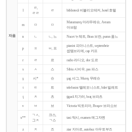
ㄹ,
l
ㄹ
bibliotecǎ 비블리오테커, hotel 호텔
ㄹㄹ
Maramureş 마라무레슈, Avram
m
ㅁ
ㅁ
아브람
자음
n
ㄴ
ㄴ, 느
Nucet 누체트, Bran 브란, pumn 품느
pianist 피아니스트, septembrie
p
ㅍ
ㅂ, 프
셉템브리에, cap 카프
r
ㄹ
르
radio 라디오, dor 도르
s
ㅅ
스
Sibiu 시비우, pas 파스
ş
시*
슈
şag 샤그, Mureş 무레슈
t
ㅌ
트
telefonist 텔레포니스트, bilet 빌레트
ţ
ㅊ
츠
ţigarǎ 치가러, braţ 브라츠
v
ㅂ
브
Victoria 빅토리아, Braşov 브라쇼브
ㄱㅅ,
크스,
x**
taxi 탁시, examen 에그자멘
그ㅈ
ㄱ스
z
ㅈ
즈
ziar 지아르, autobuz 아우토부즈