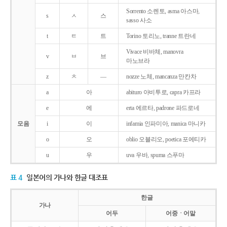
Sorrento 소렌토, asma 아스마,
s
ㅅ
스
sasso 사소
t
ㅌ
트
Torino 토리노, tranne 트란네
Vivace 비바체, manovra
v
ㅂ
브
마노브라
z
ㅊ
―
nozze 노체, mancanza 만칸차
a
아
abituro 아비투로, capra 카프라
e
에
erta 에르타, padrone 파드로네
모음
i
이
infamia 인파미아, manica 마니카
o
오
oblio 오블리오, poetica 포에티카
u
우
uva 우바, spuma 스푸마
표 4
일본어의 가나와 한글 대조표
한글
가나
어두
어중ㆍ어말