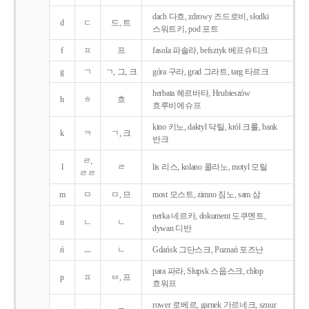
dach 다흐, zdrowy 즈드로비, słodki
d
ㄷ
드, 트
스워트키, pod 포트
f
ㅍ
프
fasola 파솔라, befsztyk 베프슈티크
g
ㄱ
ㄱ, 그, 크
góra 구라, grad 그라트, targ 타르크
herbata 헤르바타, Hrubieszów
h
ㅎ
흐
흐루비에슈프
kino 키노, daktyl 닥틸, król 크룰, bank
k
ㅋ
ㄱ, 크
반크
ㄹ,
l
ㄹ
lis 리스, kolano 콜라노, motyl 모틸
ㄹㄹ
m
ㅁ
ㅁ, 므
most 모스트, zimno 짐노, sam 삼
nerka 네르카, dokument 도쿠멘트,
n
ㄴ
ㄴ
dywan 디반
ń
ㅡ
ㄴ
Gdańsk 그단스크, Poznań 포즈난
para 파라, Słupsk 스웁스크, chłop
p
ㅍ
ㅂ, 프
흐워프
rower 로베르, garnek 가르네크, sznur