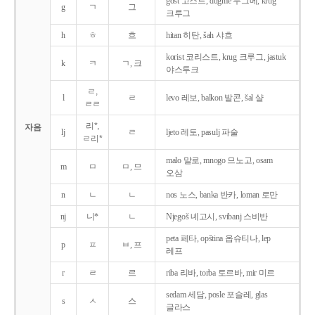
gost 고스트, dugme 두그메, krug
g
ㄱ
그
크루그
h
ㅎ
흐
hitan 히탄, šah 샤흐
korist 코리스트, krug 크루그, jastuk
k
ㅋ
ㄱ, 크
야스투크
ㄹ,
l
ㄹ
levo 레보, balkon 발콘, šal 샬
ㄹㄹ
리*,
자음
lj
ㄹ
ljeto 레토, pasulj 파술
ㄹ리*
malo 말로, mnogo 므노고, osam
m
ㅁ
ㅁ, 므
오삼
n
ㄴ
ㄴ
nos 노스, banka 반카, loman 로만
nj
니*
ㄴ
Njegoš 녜고시, svibanj 스비반
peta 페타, opština 옵슈티나, lep
p
ㅍ
ㅂ, 프
레프
r
ㄹ
르
riba 리바, torba 토르바, mir 미르
sedam 세담, posle 포슬레, glas
s
ㅅ
스
글라스