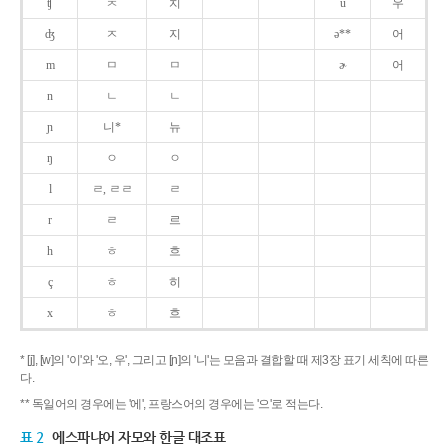
ʧ
ㅊ
치
u
우
ʤ
ㅈ
지
ə**
어
m
ㅁ
ㅁ
ɚ
어
n
ㄴ
ㄴ
ɲ
니*
뉴
ŋ
ㅇ
ㅇ
l
ㄹ, ㄹㄹ
ㄹ
r
ㄹ
르
h
ㅎ
흐
ç
ㅎ
히
x
ㅎ
흐
* [j], [w]의 '이'와 '오, 우', 그리고 [ɲ]의 '니'는 모음과 결합할 때 제3장 표기 세칙에 따른
다.
** 독일어의 경우에는 '에', 프랑스어의 경우에는 '으'로 적는다.
표 2
에스파냐어 자모와 한글 대조표