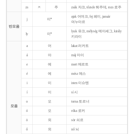
zs
ㅈ
주
zsák 자크, tőzsde 퇴주데, rozs 로주
ajak 어여크, fej 페이, január
j
이*
여누아르
반모음
lyuk 유크, mélység 메이셰그, király
ly
이*
키라이
a
어
lakat 러커트
á
아
máj 마이
e
에
mert 메르트
é
에
mész 메스
i
이
isten 이슈텐
í
이
sí 시
o
오
torna 토르너
모음
ó
오
róka 로커
ö
외
sör 쇠르
ő
외
nő 뇌