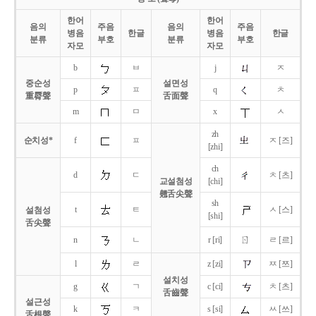
한어
한어
음의
주음
음의
주음
병음
한글
병음
한글
분류
부호
분류
부호
자모
자모
b
ㅂ
j
ㅈ
중순성
설면성
p
ㅍ
q
ㅊ
重脣聲
舌面聲
m
ㅁ
x
ㅅ
zh
순치성*
f
ㅍ
ㅈ [즈]
[zhi]
ch
d
ㄷ
ㅊ [츠]
교설첨성
[chi]
翹舌尖聲
sh
t
ㅌ
ㅅ [스]
설첨성
[shi]
舌尖聲
ㄖ
n
ㄴ
r [ri]
ㄹ [르]
l
ㄹ
z [zi]
ㅉ [쯔]
설치성
g
ㄱ
c [ci]
ㅊ [츠]
舌齒聲
설근성
k
ㅋ
s [si]
ㅆ [쓰]
舌根聲