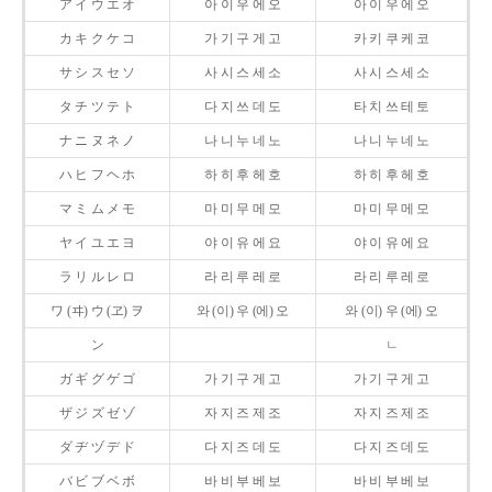
ア イ ウ エ オ
아 이 우 에 오
아 이 우 에 오
カ キ ク ケ コ
가 기 구 게 고
카 키 쿠 케 코
サ シ ス セ ソ
사 시 스 세 소
사 시 스 세 소
タ チ ツ テ ト
다 지 쓰 데 도
타 치 쓰 테 토
ナ ニ ヌ ネ ノ
나 니 누 네 노
나 니 누 네 노
ハ ヒ フ ヘ ホ
하 히 후 헤 호
하 히 후 헤 호
マ ミ ム メ モ
마 미 무 메 모
마 미 무 메 모
ヤ イ ユ エ ヨ
야 이 유 에 요
야 이 유 에 요
ラ リ ル レ ロ
라 리 루 레 로
라 리 루 레 로
ワ (ヰ) ウ (ヱ) ヲ
와 (이) 우 (에) 오
와 (이) 우 (에) 오
ン
ㄴ
ガ ギ グ ゲ ゴ
가 기 구 게 고
가 기 구 게 고
ザ ジ ズ ゼ ゾ
자 지 즈 제 조
자 지 즈 제 조
ダ ヂ ヅ デ ド
다 지 즈 데 도
다 지 즈 데 도
バ ビ ブ ベ ボ
바 비 부 베 보
바 비 부 베 보