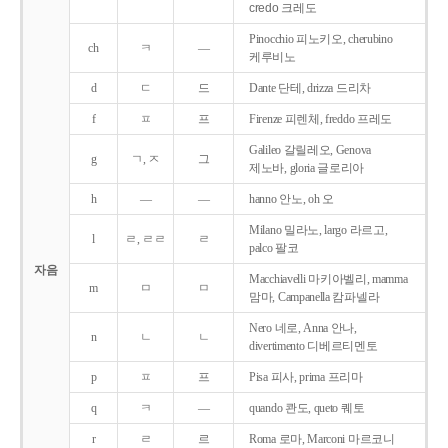
credo 크레도
Pinocchio 피노키오, cherubino
ch
ㅋ
―
케루비노
d
ㄷ
드
Dante 단테, drizza 드리차
f
ㅍ
프
Firenze 피렌체, freddo 프레도
Galileo 갈릴레오, Genova
g
ㄱ, ㅈ
그
제노바, gloria 글로리아
h
―
―
hanno 안노, oh 오
Milano 밀라노, largo 라르고,
l
ㄹ, ㄹㄹ
ㄹ
palco 팔코
자음
Macchiavelli 마키아벨리, mamma
m
ㅁ
ㅁ
맘마, Campanella 캄파넬라
Nero 네로, Anna 안나,
n
ㄴ
ㄴ
divertimento 디베르티멘토
p
ㅍ
프
Pisa 피사, prima 프리마
q
ㅋ
―
quando 콴도, queto 퀘토
r
ㄹ
르
Roma 로마, Marconi 마르코니