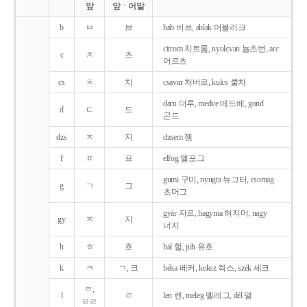
앞
앞ㆍ어말
b
ㅂ
브
bab 버브, ablak 어블러크
citrom 치트롬, nyolcvan 뇰츠번, arc
c
ㅊ
츠
어르츠
cs
ㅊ
치
csavar 처버르, kulcs 쿨치
daru 더루, medve 메드베, gond
d
ㄷ
드
곤드
dzs
ㅈ
지
dzsem 젬
f
ㅍ
프
elfog 엘포그
gumi 구미, nyugta 뉴그터, csomag
g
ㄱ
그
초머그
gyár 자르, hagyma 허지머, nagy
gy
ㅈ
지
너지
h
ㅎ
흐
hal 헐, juh 유흐
k
ㅋ
ㄱ, 크
béka 베커, keksz 켁스, szék 세크
ㄹ,
l
ㄹ
len 렌, meleg 멜레그, dél 델
ㄹㄹ