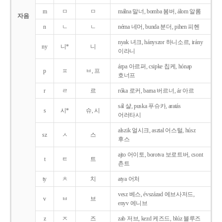
m
ㅁ
ㅁ
málna 말너, bomba 봄버, álom 알롬
자음
n
ㄴ
ㄴ
néma 네머, bunda 분더, pihen 피헨
nyak 녀크, hányszor 하니소르, irány
ny
니*
니
이라니
árpa 아르퍼, csipke 칩케, hónap
p
ㅍ
ㅂ, 프
호너프
r
ㄹ
르
róka 로커, barna 버르너, ár 아르
sál 샬, puska 푸슈카, aratás
s
시*
슈, 시
어러타시
alszik 얼시크, asztal 어스털, húsz
sz
ㅅ
스
후스
ajto 어이토, borotva 보로트버, csont
t
ㅌ
트
촌트
ty
ㅊ
치
atya 어처
vesz 베스, évszázad 에브사저드,
v
ㅂ
브
enyv 에니브
z
ㅈ
즈
zab 저브, kezd 케즈드, blúz 블루즈