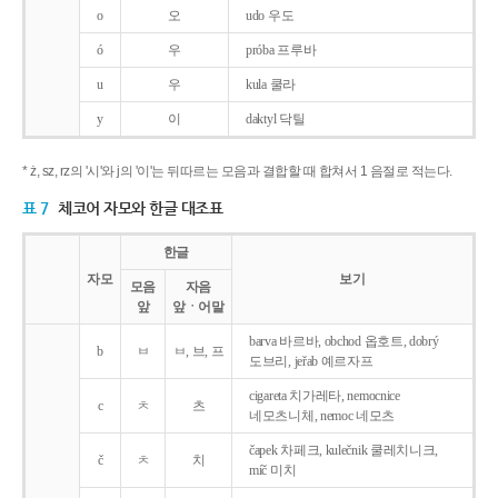
o
오
udo 우도
ó
우
próba 프루바
u
우
kula 쿨라
y
이
daktyl 닥틸
* ż, sz, rz의 '시'와 j의 '이'는 뒤따르는 모음과 결합할 때 합쳐서 1 음절로 적는다.
표 7
체코어 자모와 한글 대조표
한글
자모
보기
모음
자음
앞
앞ㆍ어말
barva 바르바, obchod 옵호트, dobrý
b
ㅂ
ㅂ, 브, 프
도브리, jeřab 예르자프
cigareta 치가레타, nemocnice
c
ㅊ
츠
네모츠니체, nemoc 네모츠
čapek 차페크, kulečnik 쿨레치니크,
č
ㅊ
치
míč 미치