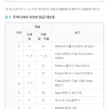
* lj, nj, š, j의 '리, 니, 시, 이'는 뒤따르는 모음과 결합할 때 합쳐서 1 음절로 적는다.
표 9
루마니아어 자모와 한글 대조표
한글
자모
보기
모음
자음
앞
앞ㆍ어말
b
ㅂ
브
bibliotecǎ 비블리오테커, alb 알브
Cîntec 큰테크, Cine 치네, facturǎ
c
ㅋ, ㅊ
ㄱ, 크
팍투러
d
ㄷ
드
Moldova 몰도바, Brad 브라드
f
ㅍ
프
Focşani 폭샤니, Cartof 카르토프
Galaţi 갈라치, Gigel 지젤, hering
g
ㄱ, ㅈ
그
헤린그
h
ㅎ
흐
haţeg 하체그, duh 두흐
j
ㅈ
지
Jiu 지우, Cluj 클루지
k
ㅋ
ㅡ
kilogram 킬로그람