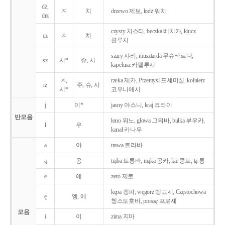
dż,
ㅈ
치
drzewo 제보, łodż 워치
drz
czysty 치스티, beczka 베치카, klucz
cz
ㅊ
치
클루치
szary 샤리, musztarda 무슈타르다,
sz
시*
슈, 시
kapelusz 카펠루시
ㅈ,
rzeka 제카, Przemyśl 프셰미실, kołnierz
rz
주, 슈, 시
시*
코우니에시
j
이*
jasny 야스니, kraj 크라이
반모음
łono 워노, głowa 그워바, bułka 부우카,
ł
우
kanał 카나우
a
아
trawa 트라바
ą̨
옹
trąba 트롱바, mąka 몽카, kąt 콩트, tą 통
e
에
zero 제로
kępa 켕파, węgorz 벵고시, Częstochowa
ę
엥, 에
쳉스토호바, proszę 프로셰
모음
i
이
zima 지마