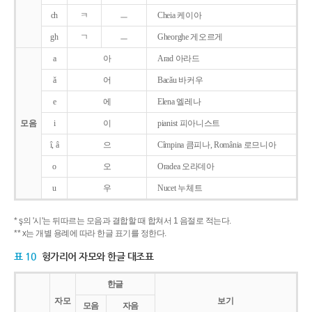
ch
ㅋ
ㅡ
Cheia 케이아
gh
ㄱ
ㅡ
Gheorghe 게오르게
a
아
Arad 아라드
ǎ
어
Bacǎu 바커우
e
에
Elena 엘레나
모음
i
이
pianist 피아니스트
î, â
으
Cîmpina 큼피나, România 로므니아
o
오
Oradea 오라데아
u
우
Nucet 누체트
* ş의 '시'는 뒤따르는 모음과 결합할 때 합쳐서 1 음절로 적는다.
** x는 개별 용례에 따라 한글 표기를 정한다.
표 10
헝가리어 자모와 한글 대조표
한글
자모
보기
모음
자음