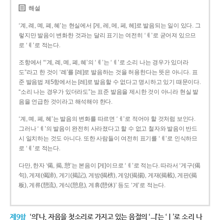
해설
‘계, 례, 몌, 폐, 혜’는 현실에서 [게, 레, 메, 페, 헤]로 발음되는 일이 있다. 그
렇지만 발음이 변화한 것과는 달리 표기는 여전히 ‘ㅖ’로 굳어져 있으므
로 ‘ㅖ’로 적는다.
조항에서 “‘계, 례, 몌, 폐, 혜’의 ‘ㅖ’는 ‘ㅔ’로 소리 나는 경우가 있더라
도”라고 한 것이 ‘례’를 [레]로 발음하는 것을 허용한다는 뜻은 아니다. 표
준 발음법 제5항에서는 [레]로 발음할 수 없다고 명시하고 있기 때문이다.
“소리 나는 경우가 있더라도”는 표준 발음을 제시한 것이 아니라 현실 발
음을 언급한 것이라고 해석해야 한다.
‘계, 몌, 폐, 혜’는 발음의 변화를 따르면 ‘ㅔ’로 적어야 할 것처럼 보인다.
그러나 ‘ㅖ’의 발음이 완전히 사라졌다고 할 수 없고 철자와 발음이 반드
시 일치하는 것도 아니다. 또한 사람들이 여전히 표기를 ‘ㅖ’로 인식하므
로 ‘ㅖ’로 적는다.
다만, 한자 ‘偈, 揭, 憩’는 본음이 [게]이므로 ‘ㅔ’로 적는다. 따라서 ‘게구(偈
句), 게제(偈諦), 게기(揭記), 게방(揭榜), 게양(揭揚), 게재(揭載), 게판(揭
板), 게류(憩流), 게식(憩息), 게휴(憩休)’ 등도 ‘게’로 적는다.
제9항
‘의’나, 자음을 첫소리로 가지고 있는 음절의 ‘ㅢ’는 ‘ㅣ’로 소리 나