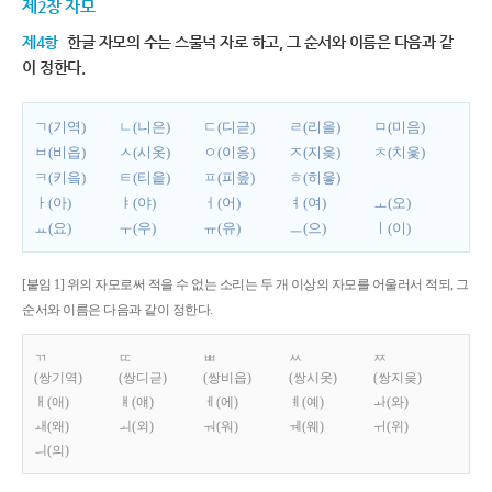
제2장 자모
제4항
한글 자모의 수는 스물넉 자로 하고, 그 순서와 이름은 다음과 같
이 정한다.
ㄱ(기역)
ㄴ(니은)
ㄷ(디귿)
ㄹ(리을)
ㅁ(미음)
ㅂ(비읍)
ㅅ(시옷)
ㅇ(이응)
ㅈ(지읒)
ㅊ(치읓)
ㅋ(키읔)
ㅌ(티읕)
ㅍ(피읖)
ㅎ(히읗)
ㅏ(아)
ㅑ(야)
ㅓ(어)
ㅕ(여)
ㅗ(오)
ㅛ(요)
ㅜ(우)
ㅠ(유)
ㅡ(으)
ㅣ(이)
[붙임 1] 위의 자모로써 적을 수 없는 소리는 두 개 이상의 자모를 어울러서 적되, 그
순서와 이름은 다음과 같이 정한다.
ㄲ
ㄸ
ㅃ
ㅆ
ㅉ
(쌍기역)
(쌍디귿)
(쌍비읍)
(쌍시옷)
(쌍지읒)
ㅐ(애)
ㅒ(얘)
ㅔ(에)
ㅖ(예)
ㅘ(와)
ㅙ(왜)
ㅚ(외)
ㅝ(워)
ㅞ(웨)
ㅟ(위)
ㅢ(의)