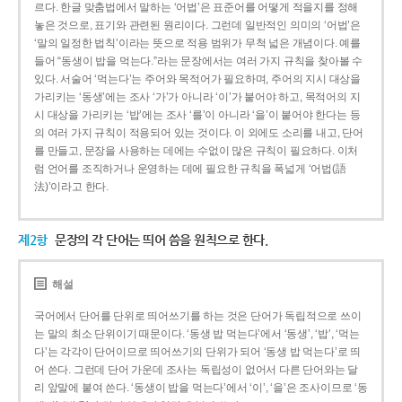
르다. 한글 맞춤법에서 말하는 ‘어법’은 표준어를 어떻게 적을지를 정해
놓은 것으로, 표기와 관련된 원리이다. 그런데 일반적인 의미의 ‘어법’은
‘말의 일정한 법칙’이라는 뜻으로 적용 범위가 무척 넓은 개념이다. 예를
들어 “동생이 밥을 먹는다.”라는 문장에서는 여러 가지 규칙을 찾아볼 수
있다. 서술어 ‘먹는다’는 주어와 목적어가 필요하며, 주어의 지시 대상을
가리키는 ‘동생’에는 조사 ‘가’가 아니라 ‘이’가 붙어야 하고, 목적어의 지
시 대상을 가리키는 ‘밥’에는 조사 ‘를’이 아니라 ‘을’이 붙어야 한다는 등
의 여러 가지 규칙이 적용되어 있는 것이다. 이 외에도 소리를 내고, 단어
를 만들고, 문장을 사용하는 데에는 수없이 많은 규칙이 필요하다. 이처
럼 언어를 조직하거나 운영하는 데에 필요한 규칙을 폭넓게 ‘어법(語
法)’이라고 한다.
제2항
문장의 각 단어는 띄어 씀을 원칙으로 한다.
해설
국어에서 단어를 단위로 띄어쓰기를 하는 것은 단어가 독립적으로 쓰이
는 말의 최소 단위이기 때문이다. ‘동생 밥 먹는다’에서 ‘동생’, ‘밥’, ‘먹는
다’는 각각이 단어이므로 띄어쓰기의 단위가 되어 ‘동생 밥 먹는다’로 띄
어 쓴다. 그런데 단어 가운데 조사는 독립성이 없어서 다른 단어와는 달
리 앞말에 붙여 쓴다. ‘동생이 밥을 먹는다’에서 ‘이’, ‘을’은 조사이므로 ‘동