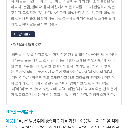
다. 이들은 ‘어간+어미’, ‘어근+어근’과 같이 두 개의 형태소가 결합된 말
이라서, ‘눈곱, 발바닥’ 등과 마찬가지로 된소리를 표기에 반영하지 않는
것이다. 그렇지만 ‘똑똑하다, 쓱싹쓱싹, 쌉쌀하다’의 ‘똑똑, 쓱싹, 쌉쌀’처
럼 같거나 비슷한 음절이 거듭되는 경우에는 예외적으로 된소리를 표기
에 반영하여 같은 글자로 적는다.
더 알아보기
형태소(形態素)란?
‘형태소’는 뜻을 가지고 있는 가장 작은 단위를 말한다. 국어에서 ‘ㅂ’이나
‘ㅣ’ 등은 뜻을 가지고 있지 않기 때문에 형태소가 될 수 없지만 ‘비’가 되
면 뜻을 이루는 최소 단위인 형태소가 된다. ‘책가방’은 ‘책’과 ‘가방’이라
는 두 가지 의미로 쪼개지기 때문에 형태소는 ‘책가방’이 아니라 ‘책’과
‘가방’이다. 더 작은 단위로 쪼개진다고 해도 쪼갰을 때 의미가 없어지거
나 쪼개기 전의 의미와 관련되는 의미가 없어지면 안 된다. ‘나비’는
‘나’와 ‘비’로 쪼개어지지만 이때 ‘나’와 ‘비’는 ‘나비’의 의미와는 전혀 관계
가 없으므로 ‘나비’는 더 이상 쪼갤 수 없는 의미 단위, 즉 형태소가 된다.
제2절 구개음화
제6항
‘ㄷ, ㅌ’ 받침 뒤에 종속적 관계를 가진 ‘- 이(-)’나 ‘- 히 -’가 올 적에
는 그 ‘ㄷ, ㅌ’이 ‘ㅈ, ㅊ’으로 소리 나더라도 ‘ㄷ, ㅌ’으로 적는다.(ㄱ을 취하