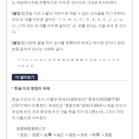
는 속담에서처럼 전통적으로 쓰여 온 것이므로 그대로 유지하였다.
[붙임 1]
한글 자모 스물넉 자만으로 적을 수 없는 소리들을 적기 위하여,
자모 두 개를 어우른 글자인 ‘ㄲ, ㄸ, ㅃ, ㅆ, ㅉ’, ‘ㅐ, ㅒ, ㅔ, ㅖ, ㅘ, ㅚ, ㅝ,
ㅟ, ㅢ’와 자모 세 개를 어우른 글자인 ‘ㅙ, ㅞ’를 쓴다는 것을 보여 준 것이
다.
[붙임 2]
사전에 올릴 적의 순서를 명확하게 하려고 제시한 것이다. 한편
받침 글자의 순서는 아래와 같다.
ㄱ ㄲ ㄳ ㄴ ㄵ ㄶ ㄷ ㄹ ㄺ ㄻ ㄼ ㄽ ㄾ ㄿ ㅀ ㅁ ㅂ ㅄ ㅅ ㅆ ㅇ ㅈ ㅊ
ㅋ ㅌ ㅍ ㅎ
더 알아보기
한글 자모 명칭의 유래
한글 자모의 수, 순서, 이름은 최세진(崔世珍)의 “훈몽자회(訓蒙字會)
(1527)”에서 비롯한다. 최세진은 “훈몽자회” 범례(凡例)에서 한글 자모가
초성에 쓰인 것과 종성에 쓰인 것을 짝을 지어 표시했는데, 그것이 자모
의 이름으로 이어졌다.
初聲終聲通用八字
ㄱ其役 ㄴ尼隱 ㄷ池
ㄹ梨乙 ㅁ眉音 ㅂ非邑 ㅅ時
ㆁ異凝