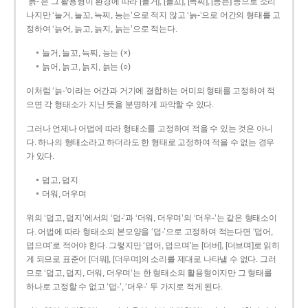
‘늙-’은 그 활용형이 환경에 따라 [늘거], [늘꼬], [늑찌], [능는] 등으로 소리
나지만 ‘늘거, 늘꼬, 늑찌, 능는’으로 적지 않고 ‘늙-’으로 어간의 형태를 고
정하여 ‘늙어, 늙고, 늙지, 늙는’으로 적는다.
늘거, 늘꼬, 늑찌, 능는 (×)
늙어, 늙고, 늙지, 늙는 (○)
이처럼 ‘늙-­’이라는 어간과 거기에 결합하는 어미의 형태를 고정하여 적
으면 각 형태소가 지닌 뜻을 분명하게 파악할 수 있다.
그러나 언제나 어법에 따라 형태소를 고정하여 적을 수 있는 것은 아니
다. 하나의 형태소라고 하더라도 한 형태로 고정하여 적을 수 없는 경우
가 있다.
덥고, 덥지
더워, 더우며
위의 ‘덥고, 덥지’에서의 ‘덥-­’과 ‘더워, 더우며’의 ‘더우-­’는 같은 형태소이
다. 어법에 따라 형태소의 본모양을 ‘덥-­’으로 고정하여 적는다면 ‘덥어,
덥으며’로 적어야 한다. 그렇지만 ‘덥어, 덥으며’는 [더버], [더브며]로 읽히
게 되므로 표준어 [더워], [더우며]의 소리를 제대로 나타낼 수 없다. 그러
므로 ‘덥고, 덥지, 더워, 더우며’는 한 형태소의 활용형이지만 그 형태를
하나로 고정할 수 없고 ‘덥-’, ‘더우-’ 두 가지로 적게 된다.