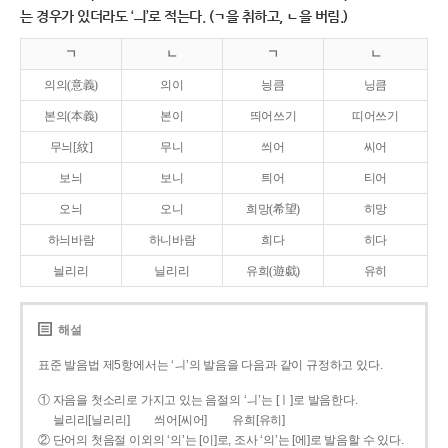
는 경우가 있더라도 ‘ㅢ’로 적는다. (ㄱ을 취하고, ㄴ을 버림.)
ㄱ
ㄴ
ㄱ
ㄴ
의의(意義)
의이
닁큼
닝큼
본의(本義)
본이
띄어쓰기
띠어쓰기
무늬[紋]
무니
씌어
씨어
보늬
보니
틔어
티어
오늬
오니
희망(希望)
히망
하늬바람
하니바람
희다
히다
늴리리
닐리리
유희(遊戱)
유히
해설
표준 발음법 제5항에서는 ‘ㅢ’의 발음을 다음과 같이 규정하고 있다.
① 자음을 첫소리로 가지고 있는 음절의 ‘ㅢ’는 [ㅣ]로 발음한다.
늴리리[닐리리]
씌어[씨어]
유희[유히]
② 단어의 첫음절 이외의 ‘의’는 [이]로, 조사 ‘의’는 [에]로 발음할 수 있다.