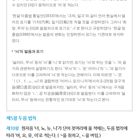
수 있지만 [의]가 원칙이므로 ‘의’로 적는다.
‘한글 마춤법 통일안(1933)’에서는 ‘긔챠, 일긔’와 같이 언어 현실에서 멀
어진 표기를 ‘기차(汽車), 일기(日氣)’로 적을 것을 규정하였다. 그러나 ‘희
망, 주의’는 [의]로 발음되므로 표기도 ‘ㅢ’로 한다고 규정하였다. ‘한글 맞
춤법(1988)’에서는 발음의 변화는 인정하면서 표기는 기존대로 유지하
였다.
‘늬’의 발음과 표기
‘늴리리, 무늬’ 등의 ‘늬’를 ‘니’로 읽지만 표기는 ‘늬’로 하는 것을 ‘ㄴ’의 음
가와 관련하여 설명하기도 한다. ‘무늬’의 ‘ㄴ’은 ‘어머니’의 ‘ㄴ’과 음가가
다르므로 이를 고려하여 ‘늬’로 적는다는 견해이다. 이에 따르면 ‘ㄴ’은
‘ㅣ(ㅑ, ㅕ, ㅛ, ㅠ)’와 결합하면 ‘어머니, 읽으니까’에서의 [니]처럼 경구개
음(硬口蓋音) [ɲ]으로 발음되지만, ‘늴리리, 무늬’ 등의 ‘늬’에서는 구개음
화하지 않은 ‘ㄴ’, 곧 치경음(齒莖音) [n]으로 발음된다. 이를 고려하여 ‘늴
리리, 무늬’ 등에서는 전통적인 표기대로 ‘늬’로 적는다고 본다.
제5절 두음 법칙
제10항
한자음 ‘녀, 뇨, 뉴, 니’가 단어 첫머리에 올 적에는, 두음 법칙에
따라 ‘여, 요, 유, 이’로 적는다. (ㄱ을 취하고, ㄴ을 버림.)