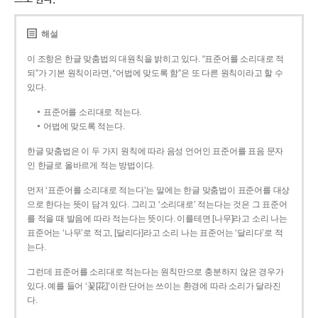
해설
이 조항은 한글 맞춤법의 대원칙을 밝히고 있다. “표준어를 소리대로 적
되”가 기본 원칙이라면, “어법에 맞도록 함”은 또 다른 원칙이라고 할 수
있다.
표준어를 소리대로 적는다.
어법에 맞도록 적는다.
한글 맞춤법은 이 두 가지 원칙에 따라 음성 언어인 표준어를 표음 문자
인 한글로 올바르게 적는 방법이다.
먼저 ‘표준어를 소리대로 적는다’는 말에는 한글 맞춤법이 표준어를 대상
으로 한다는 뜻이 담겨 있다. 그리고 ‘소리대로’ 적는다는 것은 그 표준어
를 적을 때 발음에 따라 적는다는 뜻이다. 이를테면 [나무]라고 소리 나는
표준어는 ‘나무’로 적고, [달리다]라고 소리 나는 표준어는 ‘달리다’로 적
는다.
그런데 표준어를 소리대로 적는다는 원칙만으로 충분하지 않은 경우가
있다. 예를 들어 ‘꽃[花]’이란 단어는 쓰이는 환경에 따라 소리가 달라진
다.