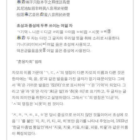
兩字只取本字之釋俚語爲聲
其尼池梨眉非時異八音用於初聲
役隱
乙音邑
凝八音用於終聲
초성과 종성에 두루 쓰이는 여덟 자
ㄱ기역 ㄴ니은 ㄷ디귿 ㄹ리을 ㅁ미음 ㅂ비읍 ㅅ시옷 ㆁ
두 자는 다만 그 글자의 우리말 뜻을 취해 소리로 사용한다.
기니디리미비시
여덟 음은 초성에 사용되고,
역은귿을음읍옷
여덟 음은 종성에 사용된다.
“훈몽자회” 범례
자모의 이름 가운데 ‘ㄱ, ㄷ, ㅅ’의 명칭이 다른 자모의 이름과 다른 것은
한자에는 ‘윽, 읃, 읏’과 같은 발음을 가진 글자가 없기 때문이었다. 그래
서 ‘윽’은 가까운 발음인 ‘役(역)’으로 표시하여 ‘ㄱ’은 ‘기역’이 되었다. 그
리고 ‘읃’과 ‘읏’은 각각 ‘末(귿 말)’과 ‘衣(옷 의)’로 표기하고, 두 글자는 글
자의 의미만을 취한다고 설명하였다. 그래서 ‘ㄷ’의 명칭은 ‘디귿’이,
‘ㅅ’의 명칭은 ‘시옷’이 된 것이다.
‘ㅈ, ㅊ, ㅋ, ㅌ, ㅍ, ㅎ’은 당시 종성으로 쓰이지 않던 것들이어서 초성에 모
음 ‘ㅣ’를 붙인 ‘지, 치, 키, 티, 피, 히’로만 음가를 나타내 주었는데, 1933년
‘한글 마춤법 통일안’에서 ‘지읒, 치읓, 키읔, 티읕, 피읖, 히읗’과 같은 이름
이 확정되었다.