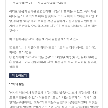
주의[주의/주이]
우리의[우리의/우리에]
이러한 발음의 변화를 반영한다면 ‘ㅢ’는 ‘ㅣ’로 적을 수 있고, 특히 자음
뒤에서는 ‘ㅣ’로 적도록 해야 할 것이다. 그러나 이미 익숙해진 표기인 ‘희
망, 주의’를 ‘히망, 주이’로 적는 것은 공감하기 어렵고 발음의 변화를 표
기에 모두 반영할 수도 없으므로 ‘ㅢ’가 ‘ㅣ’로 소리 나더라도 ‘ㅢ’로 적는
것이다.
이 조항에서는 ‘ㅢ’로 적는 세 가지 유형을 제시하고 있다.
① 모음 ‘ㅡ, ㅣ’가 줄어든 형태이므로 ‘ㅢ’로 적는 경우: 씌어(←쓰이어),
틔어(←트이어) 등
② 한자어이므로 ‘ㅢ’로 적는 경우: 의의(意義), 희망(希望), 유희(遊戱) 등
③ 발음과 표기의 전통에 따라 ‘ㅢ’로 적는 경우: 무늬, 하늬바람, 늴리리,
닁큼 등
더 알아보기
‘의’의 발음
‘의사의 책임’에서 첫음절의 ‘의’는 [의]로 발음하고 조사 ‘의’는 [의]나 [에]
로 모두 발음할 수 있다. 이들은 [이]로 소리 나는 경우가 아니라서 이 조
항과는 무관하지만, 모두 ‘의’로 적는다는 점에서 공통점이 있다. 즉 첫음
절의 ‘의’는 발음의 변화가 없으므로 ‘의’로 적고, 조사 ‘의’는 [에]로 발음할