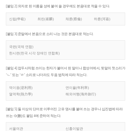
[붙임 2] 외자로 된 이름을 성에 붙여 쓸 경우에도 본음대로 적을 수 있다.
신립(申砬)
최린(崔麟)
채륜(蔡倫)
하륜(河崙)
[붙임 3] 준말에서 본음으로 소리 나는 것은 본음대로 적는다.
국련(국제 연합)
한시련(한국 시각 장애인 연합회)
[붙임 4] 접두사처럼 쓰이는 한자가 붙어서 된 말이나 합성어에서, 뒷말의 첫소리가
‘ㄴ’ 또는 ‘ㄹ’ 소리로 나더라도 두음 법칙에 따라 적는다.
역이용(逆利用)
연이율(年利率)
열역학(熱力學)
해외여행(海外旅行)
[붙임 5] 둘 이상의 단어로 이루어진 고유 명사를 붙여 쓰는 경우나 십진법에 따라
쓰는 수(數)도 붙임 4에 준하여 적는다.
서울여관
신흥이발관