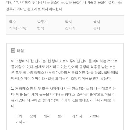
다만, ‘ㄱ, ㅂ’ 받침 뒤에서 나는 된소리는, 같은 음절이나 비슷한 음절이 겹쳐 나는
경우가 아니면 된소리로 적지 아니한다.
국수
깍두기
딱지
색시
싹둑(~싹둑)
법석
갑자기
몹시
해설
이 조항에서 ‘한 단어’는 ‘한 형태소로 이루어진 단어’를 의미하는 것으로
풀이할 수 있다. 실제로 예시하고 있는 단어와 규정의 적용을 받는 부분
은 모두 하나의 형태소 내부이다. 따라서 복합어인 ‘눈곱[눈꼽], 발바닥[발
빠닥], 잠자리[잠짜리]’와 같은 표기는 이 조항의 적용을 받지 않는다.
1. 한 형태소 안의 두 모음 사이에서 나는 된소리는 소리 나는 대로 적는
다. 예를 들어 새의 울음을 나타내는 형태소 ‘소쩍’은 ‘솟적’으로 적을 이
유가 없다. 왜냐하면 ‘솟’과 ‘적’이 의미가 있는 형태소가 아니기 때문이
다.
어깨
오빠
새끼
토끼
가꾸다
기쁘다
아끼다