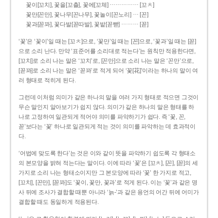
……………
꽃이[꼬치], 꽃을[꼬츨], 꽃에[꼬체]
[꼬ㅊ]
…
꽃만[꼰만], 꽃나무[꼰나무], 꽃놀이[꼰노리]
[꼰]
………
꽃과[꼳꽈], 꽃다발[꼳따발], 꽃밭[꼳빧]
[꼳]
‘꽃’은 ‘꽃이’일 때는 [꼬ㅊ]으로, ‘꽃만’일 때는 [꼰]으로, ‘꽃과’일 때는 [꼳]
으로 소리 난다. 만약 ‘표준어를 소리대로 적는다’는 원칙만 적용한다면,
[꼬치]로 소리 나는 말은 ‘꼬치’로, [꼰만]으로 소리 나는 말은 ‘꼰만’으로,
[꼳꽈]로 소리 나는 말은 ‘꼳꽈’로 적게 되어 ‘꽃[花]’이라는 하나의 말이 여
러 형태로 적히게 된다.
그런데 이처럼 의미가 같은 하나의 말을 여러 가지 형태로 적으면 그것이
무슨 말인지 알아보기가 쉽지 않다. 의미가 같은 하나의 말은 형태를 하
나로 고정하여 일관되게 적어야 의미를 파악하기가 쉽다. 즉 ‘꽃, 꼰,
꼳’보다는 ‘꽃’ 하나로 일관되게 적는 것이 의미를 파악하는 데 효과적이
다.
‘어법에 맞도록 한다’는 것은 이와 같이 뜻을 파악하기 쉽도록 각 형태소
의 본모양을 밝혀 적는다는 말이다. 이에 따라 ‘꽃’은 [꼬ㅊ], [꼰], [꼳]의 세
가지로 소리 나는 형태소이지만 그 본모양에 따라 ‘꽃’ 한 가지로 적고,
[꼬치], [꼰만], [꼳꽈]도 ‘꽃이, 꽃만, 꽃과’로 적게 된다. 이는 ‘꽃’과 같은 명
사 뒤에 조사가 결합할 때뿐 아니라 ‘늙-’과 같은 용언의 어간 뒤에 어미가
결합할 때도 동일하게 적용된다.