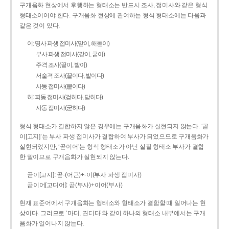
구개음화 현상에서 후행하는 형태소는 반드시 조사, 접미사와 같은 형식
형태소이어야 한다. 구개음화 현상에 관여하는 형식 형태소에는 다음과
같은 것이 있다.
이: 명사 파생 접미사(맏이, 해돋이)
부사 파생 접미사(같이, 굳이)
주격 조사(끝이, 밭이)
서술격 조사(끝이다, 밭이다)
사동 접미사(붙이다)
히: 피동 접미사(걷히다, 닫히다)
사동 접미사(굳히다)
형식 형태소가 결합하지 않은 경우에는 구개음화가 실현되지 않는다. ‘곧
이[고지]’는 부사 파생 접미사가 결합하여 부사가 되었으므로 구개음화가
실현되었지만, ‘곧이어’는 형식 형태소가 아닌 실질 형태소 부사가 결합
한 말이므로 구개음화가 실현되지 않는다.
곧이[고지]: 곧-­(어근)+­-이(부사 파생 접미사)
곧이어[고디어]: 곧(부사)+이어(부사)
현재 표준어에서 구개음화는 형태소와 형태소가 결합할 때 일어나는 현
상이다. 그러므로 ‘마디, 견디다’와 같이 하나의 형태소 내부에서는 구개
음화가 일어나지 않는다.