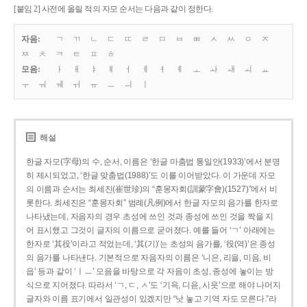
[붙임 2] 사전에 올릴 적의 자모 순서는 다음과 같이 정한다.
자음:
ㄱ
ㄲ
ㄴ
ㄷ
ㄸ
ㄹ
ㅁ
ㅂ
ㅃ
ㅅ
ㅆ
ㅇ
ㅈ
ㅉ
ㅊ
ㅋ
ㅌ
ㅍ
ㅎ
모음:
ㅏ
ㅐ
ㅑ
ㅒ
ㅓ
ㅔ
ㅕ
ㅖ
ㅗ
ㅘ
ㅙ
ㅚ
ㅛ
ㅜ
ㅝ
ㅞ
ㅟ
ㅠ
ㅡ
ㅢ
ㅣ
해설
한글 자모(字母)의 수, 순서, 이름은 ‘한글 마춤법 통일안(1933)’에서 분명
히 제시되었고, ‘한글 맞춤법(1988)’도 이를 이어받았다. 이 가운데 자모
의 이름과 순서는 최세진(崔世珍)의 “훈몽자회(訓蒙字會)(1527)”에서 비
롯한다. 최세진은 “훈몽자회” 범례(凡例)에서 한글 자모의 음가를 한자로
나타냈는데, 자음자의 경우 초성에 쓰인 것과 종성에 쓰인 것을 짝을 지
어 표시했고 그것이 글자의 이름으로 굳어졌다. 예를 들어 ‘ㄱ’ 아래에는
한자로 ‘其役’이라고 적었는데, ‘其(기)’는 초성의 음가를, ‘役(역)’은 종성
의 음가를 나타낸다. 기본적으로 자음자의 이름은 ‘니은, 리을, 미음, 비
읍’ 등과 같이 ‘ㅣㅡ’ 모음을 바탕으로 각 자음이 초성, 종성에 놓이는 방
식으로 지어졌다. 따라서 ‘ㄱ, ㄷ, ㅅ’도 ‘기윽, 디읃, 시읏’으로 해야 나머지
글자와 이름 표기에서 일관성이 있겠지만 “낫 놓고 기역 자도 모른다.”라