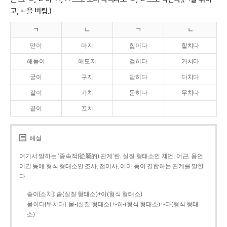
고, ㄴ을 버림.)
ㄱ
ㄴ
ㄱ
ㄴ
맏이
마지
핥이다
할치다
해돋이
해도지
걷히다
거치다
굳이
구지
닫히다
다치다
같이
가치
묻히다
무치다
끝이
끄치
해설
여기서 말하는 ‘종속적(從屬的) 관계’란, 실질 형태소인 체언, 어근, 용언
어간 등에 형식 형태소인 조사, 접미사, 어미 등이 결합하는 관계를 말한
다.
솥이[소치]: 솥(실질 형태소)+이(형식 형태소)
묻히다[무치다]: 묻­-(실질 형태소)+­-히­-(형식 형태소)+-다(형식 형태
소)