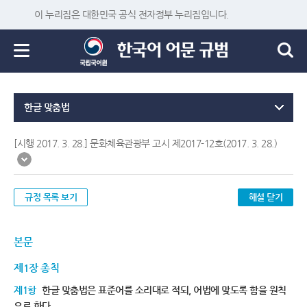
이 누리집은 대한민국 공식 전자정부 누리집입니다.
한글 맞춤법
[시행 2017. 3. 28.] 문화체육관광부 고시 제2017-12호(2017. 3. 28.)
규정 목록 보기
해설 닫기
본문
제1장 총칙
제1항
한글 맞춤법은 표준어를 소리대로 적되, 어법에 맞도록 함을 원칙
으로 한다.