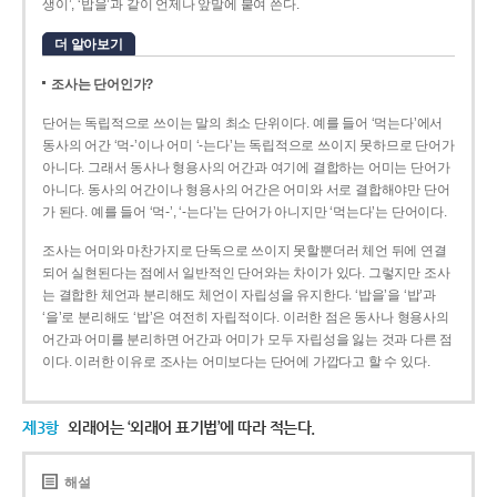
생이’, ‘밥을’과 같이 언제나 앞말에 붙여 쓴다.
더 알아보기
조사는 단어인가?
단어는 독립적으로 쓰이는 말의 최소 단위이다. 예를 들어 ‘먹는다’에서
동사의 어간 ‘먹-­’이나 어미 ‘­-는다’는 독립적으로 쓰이지 못하므로 단어가
아니다. 그래서 동사나 형용사의 어간과 여기에 결합하는 어미는 단어가
아니다. 동사의 어간이나 형용사의 어간은 어미와 서로 결합해야만 단어
가 된다. 예를 들어 ‘먹-’, ‘-는다’는 단어가 아니지만 ‘먹는다’는 단어이다.
조사는 어미와 마찬가지로 단독으로 쓰이지 못할뿐더러 체언 뒤에 연결
되어 실현된다는 점에서 일반적인 단어와는 차이가 있다. 그렇지만 조사
는 결합한 체언과 분리해도 체언이 자립성을 유지한다. ‘밥을’을 ‘밥’과
‘을’로 분리해도 ‘밥’은 여전히 자립적이다. 이러한 점은 동사나 형용사의
어간과 어미를 분리하면 어간과 어미가 모두 자립성을 잃는 것과 다른 점
이다. 이러한 이유로 조사는 어미보다는 단어에 가깝다고 할 수 있다.
제3항
외래어는 ‘외래어 표기법’에 따라 적는다.
해설