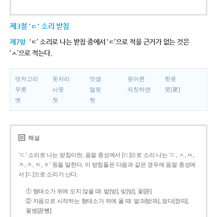
제3절 'ㄷ' 소리 받침
제7항
‘ㄷ’ 소리로 나는 받침 중에서 ‘ㄷ’으로 적을 근거가 없는 것은
‘ㅅ’으로 적는다.
덧저고리
돗자리
엇셈
웃어른
핫옷
무릇
사뭇
얼핏
자칫하면
뭇[衆]
옛
첫
헛
해설
‘ㄷ’ 소리로 나는 받침이란, 음절 종성에서 [ㄷ]으로 소리 나는 ‘ㄷ, ㅅ, ㅆ,
ㅈ, ㅊ, ㅌ, ㅎ’ 등을 말한다. 이 받침들은 다음과 같은 경우에 음절 종성에
서 [ㄷ]으로 소리가 난다.
① 형태소가 뒤에 오지 않을 때: 밭[받], 빚[빋], 꽃[꼳]
② 자음으로 시작하는 형태소가 뒤에 올 때: 밭과[받꽈], 젖다[젇따],
꽃병[꼳뼝]