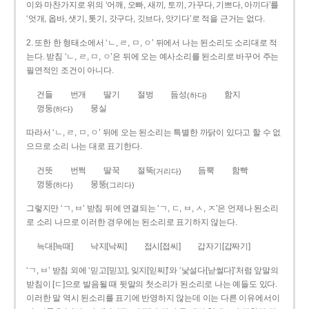
이와 마찬가지로 위의 ‘어깨, 오빠, 새끼, 토끼, 가꾸다, 기쁘다, 아끼다’를
‘엇개, 옵바, 샛기, 톳기, 갓구다, 깃브다, 앗기다’로 적을 근거는 없다.
2. 또한 한 형태소에서 ‘ㄴ, ㄹ, ㅁ, ㅇ’ 뒤에서 나는 된소리도 소리대로 적
는다. 받침 ‘ㄴ, ㄹ, ㅁ, ㅇ’은 뒤에 오는 예사소리를 된소리로 바꾸어 주는
필연적인 조건이 아니다.
건들
번개
딸기
절벙
듬성
함지
(하다)
껑둥
뭉실
(하다)
따라서 ‘ㄴ, ㄹ, ㅁ, ㅇ’ 뒤에 오는 된소리는 특별한 까닭이 있다고 할 수 없
으므로 소리 나는 대로 표기한다.
건뜻
번쩍
딸꾹
절뚝
듬뿍
함빡
(거리다)
껑뚱
뭉뚱
(하다)
(그리다)
그렇지만 ‘ㄱ, ㅂ’ 받침 뒤에 연결되는 ‘ㄱ, ㄷ, ㅂ, ㅅ, ㅈ’은 언제나 된소리
로 소리 나므로 이러한 경우에는 된소리로 표기하지 않는다.
늑대[늑때]
낙지[낙찌]
접시[접씨]
갑자기[갑짜기]
‘ㄱ, ㅂ’ 받침 외에 ‘믿고[믿꼬], 잊지[읻찌]’와 ‘낯설다[낟썰다]’처럼 앞말의
받침이 [ㄷ]으로 발음될 때 뒷말의 첫소리가 된소리로 나는 예들도 있다.
이러한 말 역시 된소리를 표기에 반영하지 않는데 이는 다른 이유에서이