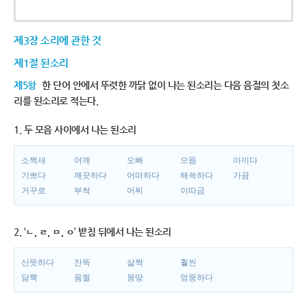
제3장 소리에 관한 것
제1절 된소리
제5항
한 단어 안에서 뚜렷한 까닭 없이 나는 된소리는 다음 음절의 첫소
리를 된소리로 적는다.
1. 두 모음 사이에서 나는 된소리
소쩍새
어깨
오빠
으뜸
아끼다
기쁘다
깨끗하다
어떠하다
해쓱하다
가끔
거꾸로
부썩
어찌
이따금
2. ‘ㄴ, ㄹ, ㅁ, ㅇ’ 받침 뒤에서 나는 된소리
산뜻하다
잔뜩
살짝
훨씬
담뿍
움찔
몽땅
엉뚱하다