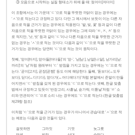
③ 모음으로 시작하는 실질 형태소가 뒤에 올 때: 젖어미[저더미]
이 조항에서는 이 가운데 ‘ㄷ’으로 적을 뚜렷한 까닭이 없는 경우에는
‘ㅅ’으로 적는다고 규정하고 있다. 다만 그 예시에서 보듯이 이는 다른 자
음으로 적을 근거가 없는 경우에도 적용된다. ‘밭, 빚, 꽃’ 등과 같이 다른
자음으로 적을 뚜렷한 까닭이 있는 경우에는 그에 따라 ‘ㅌ, ㅈ, ㅊ’ 등으
로 적지만, ‘낫, 빗’ 등과 같이 ‘ㄷ’이나 다른 자음으로 적을 뚜렷한 근거가
없는 경우는 ‘ㅅ’으로 적는 것이다. 다음과 같이 ‘ㄷ’으로 적을 뚜렷한 근
거가 있는 경우에는 당연히 ‘ㄷ’으로 적는 것이 원칙이다.
첫째, ‘맏이[마지], 맏아들[마다들]’의 ‘맏-’, ‘낟[낟ː], 낟알[나ː달], 낟가리[낟ː
까리]’의 ‘낟’처럼 원래부터 ‘ㄷ’ 받침을 가지고 있는 경우에는 ‘ㄷ’으로 적
는다. ‘곧이[고지], 곧장[곧짱]’ 등도 이에 해당한다. 둘째, ‘돋보다(←도두
보다), 딛다(←디디다), 얻다가(←어디에다가)’처럼 본말에서 준말이 만들
어지면서 ‘ㄷ’ 받침을 갖게 된 경우에도 ‘ㄷ’으로 적는다. 셋째, 한글 맞춤
법에서 규정하고 있듯이 ‘반짇고리, 사흗날, 숟가락, 이튿날’처럼 ‘ㄹ’ 소
리와 연관되어 ‘ㄷ’으로 소리 나는 경우에도 ‘ㄷ’으로 적는다.(한글 맞춤법
제29항 참조)
이처럼 ‘ㄷ’으로 적을 근거가 있는 경우가 아니어서 관습대로 ‘ㅅ’으로 적
는 예로는 다음과 같은 것들이 있다.
걸핏하면
그까짓
기껏
놋그릇
덧셈
빗장
삿대
숫접다