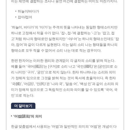
이는 체언에 결합하는 조사나 용언 어간에 결합하는 어미도 마찬가지다.
하늘이/바다가
잡아/접어
‘하늘이, 바다가’의 ‘이/가’는 주격의 뜻을 나타내는 동일한 형태소이지만
하나로 고정해서 적을 수가 없다. ‘잡-, 접-’에 결합하는 ‘-고’는 ‘잡고, 접
고’처럼 하나의 형태로만 실현되지만 ‘-아/-어’는 하나의 형태소인데도 ‘잡
아, 접어’와 같이 다르게 실현된다. 이는 달리 소리 나는 형태들을 하나의
형태소로 모두 적을 수 없어서 소리 나는 대로 적는 경우이다.
한편 한자어는 이러한 원리와 관계없이 각 글자의 소리를 밝혀 적는다.
예를 들어 ‘국어(國語)’는 [구거]로 소리 나고 ‘국민(國民)’은 [궁민]으로 소
리 나지만 ‘구거’, ‘궁민’으로 적지 않는다. 한자 하나하나는 소리와 의미
가 정해져 있으므로 그것을 밝혀 적는 것이 독서에 효율적이다. 즉 한자
‘국(國)’, ‘어(語)’, ‘민(民)’은 ‘나라 국’, ‘말씀 어’, ‘백성 민’과 같이 소리와 의
미가 정해져 있으므로 그 독립적인 소리와 의미를 알 수 있도록 ‘국어, 국
민’으로 적는다.
더 알아보기
‘어법(語法)’의 의미
한글 맞춤법에서 사용되는 ‘어법’과 일반적인 의미의 ‘어법’은 개념이 다