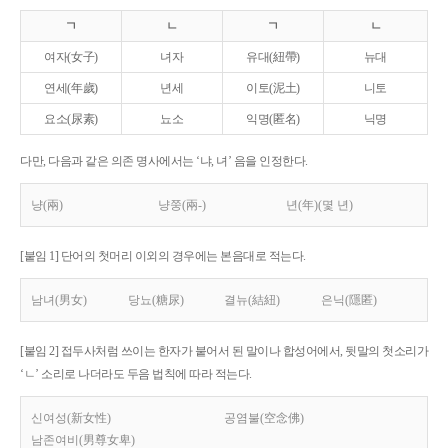
ㄱ
ㄴ
ㄱ
ㄴ
여자(女子)
녀자
유대(紐帶)
뉴대
연세(年歲)
년세
이토(泥土)
니토
요소(尿素)
뇨소
익명(匿名)
닉명
다만, 다음과 같은 의존 명사에서는 ‘냐, 녀’ 음을 인정한다.
냥(兩)
냥쭝(兩-)
년(年)(몇 년)
[붙임 1] 단어의 첫머리 이외의 경우에는 본음대로 적는다.
남녀(男女)
당뇨(糖尿)
결뉴(結紐)
은닉(隱匿)
[붙임 2] 접두사처럼 쓰이는 한자가 붙어서 된 말이나 합성어에서, 뒷말의 첫소리가
‘ㄴ’ 소리로 나더라도 두음 법칙에 따라 적는다.
신여성(新女性)
공염불(空念佛)
남존여비(男尊女卑)