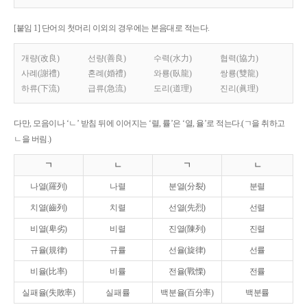
[붙임 1] 단어의 첫머리 이외의 경우에는 본음대로 적는다.
개량(改良)
선량(善良)
수력(水力)
협력(協力)
사례(謝禮)
혼례(婚禮)
와룡(臥龍)
쌍룡(雙龍)
하류(下流)
급류(急流)
도리(道理)
진리(眞理)
다만, 모음이나 ‘ㄴ’ 받침 뒤에 이어지는 ‘렬, 률’은 ‘열, 율’로 적는다.(ㄱ을 취하고
ㄴ을 버림.)
ㄱ
ㄴ
ㄱ
ㄴ
나열(羅列)
나렬
분열(分裂)
분렬
치열(齒列)
치렬
선열(先烈)
선렬
비열(卑劣)
비렬
진열(陳列)
진렬
규율(規律)
규률
선율(旋律)
선률
비율(比率)
비률
전율(戰慄)
전률
실패율(失敗率)
실패률
백분율(百分率)
백분률