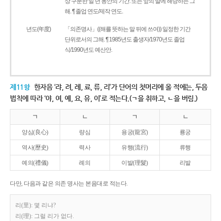
상 구분한 일 년 동안의 기간. 또는 앞의 말에 해당하는 그
해. ¶ 졸업 연도/제작 연도.
년도(年度)
「의존명사」((해를 뜻하는 말 뒤에 쓰여)) 일정한 기간
단위로서의 그해. ¶ 1985년도 출생자/1970년도 졸업
식/1990년도 예산안.
제11항
한자음 ‘랴, 려, 례, 료, 류, 리’가 단어의 첫머리에 올 적에는, 두음
법칙에 따라 ‘야, 여, 예, 요, 유, 이’로 적는다.(ㄱ을 취하고, ㄴ을 버림.)
ㄱ
ㄴ
ㄱ
ㄴ
양심(良心)
량심
용궁(龍宮)
룡궁
역사(歷史)
력사
유행(流行)
류행
예의(禮儀)
례의
이발(理髮)
리발
다만, 다음과 같은 의존 명사는 본음대로 적는다.
리(里): 몇 리냐?
리(理): 그럴 리가 없다.