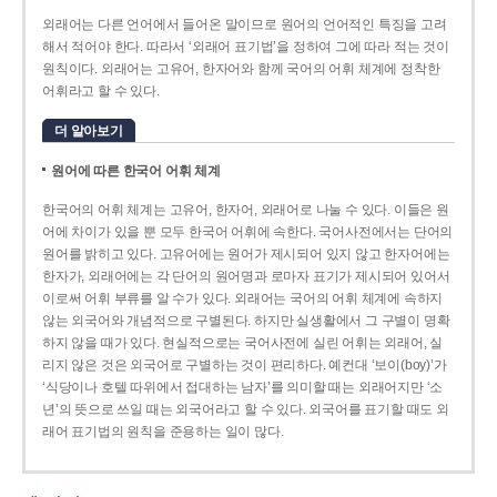
외래어는 다른 언어에서 들어온 말이므로 원어의 언어적인 특징을 고려
해서 적어야 한다. 따라서 ‘외래어 표기법’을 정하여 그에 따라 적는 것이
원칙이다. 외래어는 고유어, 한자어와 함께 국어의 어휘 체계에 정착한
어휘라고 할 수 있다.
더 알아보기
원어에 따른 한국어 어휘 체계
한국어의 어휘 체계는 고유어, 한자어, 외래어로 나눌 수 있다. 이들은 원
어에 차이가 있을 뿐 모두 한국어 어휘에 속한다. 국어사전에서는 단어의
원어를 밝히고 있다. 고유어에는 원어가 제시되어 있지 않고 한자어에는
한자가, 외래어에는 각 단어의 원어명과 로마자 표기가 제시되어 있어서
이로써 어휘 부류를 알 수가 있다. 외래어는 국어의 어휘 체계에 속하지
않는 외국어와 개념적으로 구별된다. 하지만 실생활에서 그 구별이 명확
하지 않을 때가 있다. 현실적으로는 국어사전에 실린 어휘는 외래어, 실
리지 않은 것은 외국어로 구별하는 것이 편리하다. 예컨대 ‘보이(boy)’가
‘식당이나 호텔 따위에서 접대하는 남자’를 의미할 때는 외래어지만 ‘소
년’의 뜻으로 쓰일 때는 외국어라고 할 수 있다. 외국어를 표기할 때도 외
래어 표기법의 원칙을 준용하는 일이 많다.