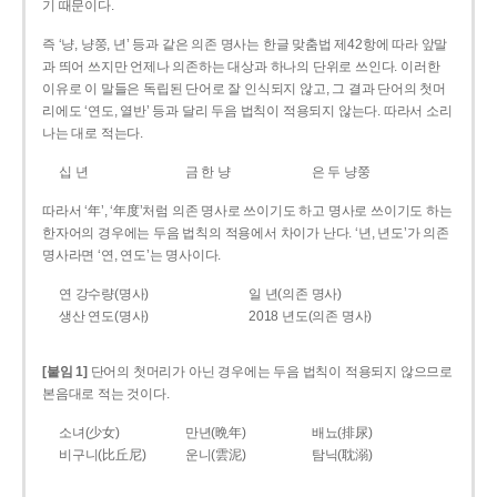
기 때문이다.
즉 ‘냥, 냥쭝, 년’ 등과 같은 의존 명사는 한글 맞춤법 제42항에 따라 앞말
과 띄어 쓰지만 언제나 의존하는 대상과 하나의 단위로 쓰인다. 이러한
이유로 이 말들은 독립된 단어로 잘 인식되지 않고, 그 결과 단어의 첫머
리에도 ‘연도, 열반’ 등과 달리 두음 법칙이 적용되지 않는다. 따라서 소리
나는 대로 적는다.
십 년
금 한 냥
은 두 냥쭝
따라서 ‘年’, ‘年度’처럼 의존 명사로 쓰이기도 하고 명사로 쓰이기도 하는
한자어의 경우에는 두음 법칙의 적용에서 차이가 난다. ‘년, 년도’가 의존
명사라면 ‘연, 연도’는 명사이다.
연 강수량(명사)
일 년(의존 명사)
생산 연도(명사)
2018 년도(의존 명사)
[붙임 1]
단어의 첫머리가 아닌 경우에는 두음 법칙이 적용되지 않으므로
본음대로 적는 것이다.
소녀(少女)
만년(晩年)
배뇨(排尿)
비구니(比丘尼)
운니(雲泥)
탐닉(耽溺)