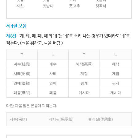
자칫
짓밟다
풋고추
햇곡식
제4절 모음
제8항
‘계, 례, 몌, 폐, 혜’의 ‘ㅖ’는 ‘ㅔ’로 소리 나는 경우가 있더라도 ‘ㅖ’로
적는다. (ㄱ을 취하고, ㄴ을 버림.)
ㄱ
ㄴ
ㄱ
ㄴ
계수(桂樹)
게수
혜택(惠澤)
헤택
사례(謝禮)
사레
계집
게집
연몌(連袂)
연메
핑계
핑게
폐품(廢品)
페품
계시다
게시다
다만, 다음 말은 본음대로 적는다.
게송(偈頌)
게시판(揭示板)
휴게실(休憩室)