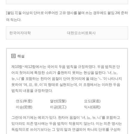
[붙임 3] 둘 이상의 단어로 이루어진 고유 명사를 붙여 쓰는 경우에도 붙임 2에 준하
여 적는다.
한국여자대학
대한요소비료회사
해설
제10항~제12항에서는 국어의 두음 법칙을 규정하였다. 두음 법칙은 단
어의 첫머리에 특정한 소리가 출현하지 못하는 현상을 말한다. ‘녀, 뇨,
뉴, 니’를 포함하는 한자어 음절이 단어 첫머리에 올 때는 ‘ㄴ’이 나타나지
못하여 ‘여, 요, 유, 이’의 형태로 실현되는데, 이 조항에서는 이러한 두음
법칙의 내용을 규정하였다.
연도(年度)
열반(涅槃)
요도(尿道)
이승(尼僧)
이공(泥工)
익사(溺死)
그런데 여기에는 예외가 있다. 한자어 음절이 ‘녀, 뇨, 뉴, 니’를 포함하고
있더라도 의존 명사에는 두음 법칙이 적용되지 않는다. 이는 의존 명사는
독립적으로 쓰이기보다는 그 앞의 말과 연결되어 하나의 단위를 구성하