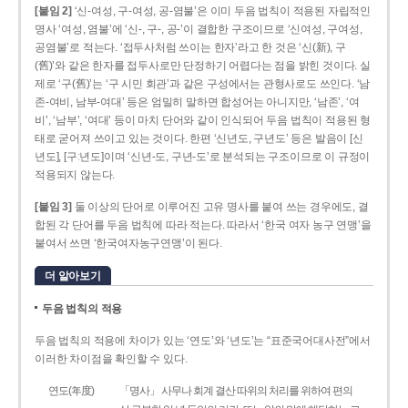
[붙임 2]
‘신-여성, 구-여성, 공-염불’은 이미 두음 법칙이 적용된 자립적인
명사 ‘여성, 염불’에 ‘신-, 구-, 공-’이 결합한 구조이므로 ‘신여성, 구여성,
공염불’로 적는다. ‘접두사처럼 쓰이는 한자’라고 한 것은 ‘신(新), 구
(舊)’와 같은 한자를 접두사로만 단정하기 어렵다는 점을 밝힌 것이다. 실
제로 ‘구(舊)’는 ‘구 시민 회관’과 같은 구성에서는 관형사로도 쓰인다. ‘남
존­-여비, 남부-­여대’ 등은 엄밀히 말하면 합성어는 아니지만, ‘남존’, ‘여
비’, ‘남부’, ‘여대’ 등이 마치 단어와 같이 인식되어 두음 법칙이 적용된 형
태로 굳어져 쓰이고 있는 것이다. 한편 ‘신년도, 구년도’ 등은 발음이 [신
년도], [구ː년도]이며 ‘신년­-도, 구년-­도’로 분석되는 구조이므로 이 규정이
적용되지 않는다.
[붙임 3]
둘 이상의 단어로 이루어진 고유 명사를 붙여 쓰는 경우에도, 결
합된 각 단어를 두음 법칙에 따라 적는다. 따라서 ‘한국 여자 농구 연맹’을
붙여서 쓰면 ‘한국여자농구연맹’이 된다.
더 알아보기
두음 법칙의 적용
두음 법칙의 적용에 차이가 있는 ‘연도’와 ‘년도’는 “표준국어대사전”에서
이러한 차이점을 확인할 수 있다.
연도(年度)
「명사」 사무나 회계 결산 따위의 처리를 위하여 편의