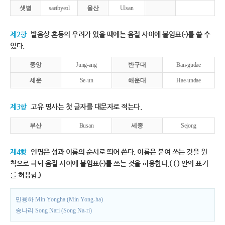
샛별
saetbyeol
울산
Ulsan
제2항
발음상 혼동의 우려가 있을 때에는 음절 사이에 붙임표(-)를 쓸 수
있다.
중앙
Jung-ang
반구대
Ban-gudae
세운
Se-un
해운대
Hae-undae
제3항
고유 명사는 첫 글자를 대문자로 적는다.
부산
Busan
세종
Sejong
제4항
인명은 성과 이름의 순서로 띄어 쓴다. 이름은 붙여 쓰는 것을 원
칙으로 하되 음절 사이에 붙임표(-)를 쓰는 것을 허용한다.( ( ) 안의 표기
를 허용함.)
민용하 Min Yongha (Min Yong-ha)
송나리 Song Nari (Song Na-ri)