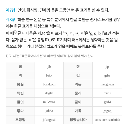
제7항
인명, 회사명, 단체명 등은 그동안 써 온 표기를 쓸 수 있다.
제8항
학술 연구 논문 등 특수 분야에서 한글 복원을 전제로 표기할 경우
에는 한글 표기를 대상으로 적는다.
1)
이 때
글자 대응은 제2장을 따르되 ‘ㄱ, ㄷ, ㅂ, ㄹ’은 ‘g, d, b, l’로만 적는
다. 음가 없는 ‘ㅇ’은 붙임표(-)로 표기하되 어두에서는 생략하는 것을 원
칙으로 한다. 기타 분절의 필요가 있을 때에도 붙임표(-)를 쓴다.
1) '이 때'는 "표준국어대사전"에 따르면 '이때'와 같이 붙여 써야 한다.
집
jib
짚
jip
밖
bakk
값
gabs
붓꽃
buskkoch
먹는
meogneun
독립
doglib
문리
munli
물엿
mul-yeos
굳이
gud-i
좋다
johda
가곡
gagog
조랑말
jolangmal
없었습니다
eobs-eoss-seubnida