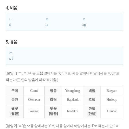
4. 비음
ㄴ
ㅁ
ㅇ
n
m
ng
5. 유음
ㄹ
r, l
[붙임 1] ‘ㄱ, ㄷ, ㅂ’은 모음 앞에서는 ‘g, d, b’로, 자음 앞이나 어말에서는 ‘k, t, p’로
적는다.([ ] 안의 발음에 따라 표기함.)
구미
Gumi
영동
Yeongdong
백암
Baegam
옥천
Okcheon
합덕
Hapdeok
호법
Hobeop
월곶
벚꽃
한밭
Wolgot
beotkkot
Hanbat
[월곧]
[벋꼳]
[한받]
[붙임 2] ‘ㄹ’은 모음 앞에서는 ‘r’로, 자음 앞이나 어말에서는 ‘l’로 적는다. 단, ‘ㄹ