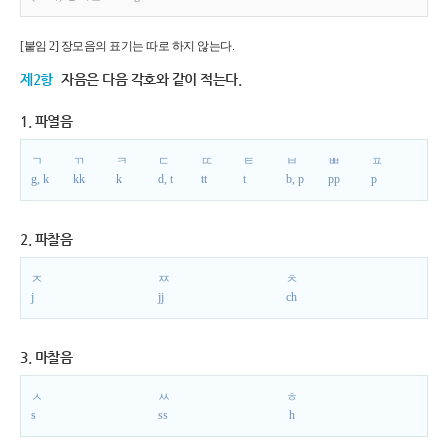
[붙임 2] 장모음의 표기는 따로 하지 않는다.
제2항
자음은 다음 각호와 같이 적는다.
1. 파열음
ㄱ
ㄲ
ㅋ
ㄷ
ㄸ
ㅌ
ㅂ
ㅃ
ㅍ
g, k
kk
k
d, t
tt
t
b, p
pp
p
2. 파찰음
ㅈ
ㅉ
ㅊ
j
jj
ch
3. 마찰음
ㅅ
ㅆ
ㅎ
s
ss
h