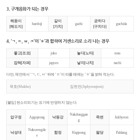
3. 구개음화가 되는 경우
해돋이
같이
굳히다
haedoji
gachi
guchida
[해도지]
[가치]
[구치다]
4. ‘ㄱ, ㄷ, ㅂ, ㅈ’이 ‘ㅎ’과 합하여 거센소리로 소리 나는 경우
좋고[조코]
joko
놓다[노타]
nota
잡혀[자펴]
japyeo
낳지[나치]
nachi
다만, 체언에서 ‘ㄱ, ㄷ, ㅂ’ 뒤에 ‘ㅎ’이 따를 때에는 ‘ㅎ’을 밝혀 적는다.
묵호(Mukho)
집현전(Jiphyeonjeon)
[붙임] 된소리되기는 표기에 반영하지 않는다.
Nakdonggan
압구정
Apgujeong
낙동강
죽변
Jukbyeon
g
Nakseongda
낙성대
합정
Hapjeong
팔당
Paldang
e