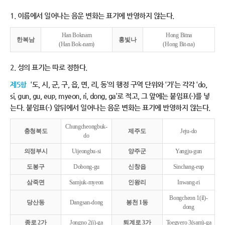
1. 이름에서 일어나는 음운 변화는 표기에 반영하지 않는다.
Han Boknam
Hong Bitna
한복남
홍빛나
(Han Bok-nam)
(Hong Bit-na)
2. 성의 표기는 따로 정한다.
제5항
‘도, 시, 군, 구, 읍, 면, 리, 동’의 행정 구역 단위와 ‘가’는 각각 ‘do,
si, gun, gu, eup, myeon, ri, dong, ga’로 적고, 그 앞에는 붙임표(-)를 넣
는다. 붙임표(-) 앞뒤에서 일어나는 음운 변화는 표기에 반영하지 않는다.
Chungcheongbuk-
충청북도
제주도
Jeju-do
do
의정부시
Uijeongbu-si
양주군
Yangju-gun
도봉구
Dobong-gu
신창읍
Sinchang-eup
삼죽면
Samjuk-myeon
인왕리
Inwang-ri
Bongcheon 1(il)-
당산동
Dangsan-dong
봉천 1동
dong
종로 2가
Jongno 2(i)-ga
퇴계로 3가
Toegyero 3(sam)-ga