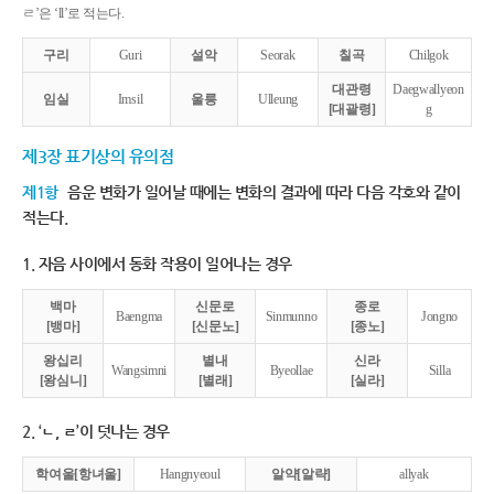
ㄹ’은 ‘ll’로 적는다.
구리
Guri
설악
Seorak
칠곡
Chilgok
대관령
Daegwallyeon
임실
Imsil
울릉
Ulleung
[대괄령]
g
제3장 표기상의 유의점
제1항
음운 변화가 일어날 때에는 변화의 결과에 따라 다음 각호와 같이
적는다.
1. 자음 사이에서 동화 작용이 일어나는 경우
백마
신문로
종로
Baengma
Sinmunno
Jongno
[뱅마]
[신문노]
[종노]
왕십리
별내
신라
Wangsimni
Byeollae
Silla
[왕심니]
[별래]
[실라]
2. ‘ㄴ, ㄹ’이 덧나는 경우
학여울[항녀울]
Hangnyeoul
알약[알략]
allyak