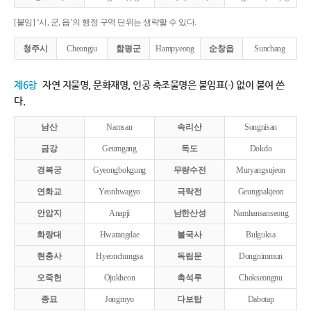
[붙임] ‘시, 군, 읍’의 행정 구역 단위는 생략할 수 있다.
청주시
Cheongju
함평군
Hampyeong
순창읍
Sunchang
제6항
자연 지물명, 문화재명, 인공 축조물명은 붙임표(-) 없이 붙여 쓴
다.
남산
Namsan
속리산
Songnisan
금강
Geumgang
독도
Dokdo
경복궁
Gyeongbokgung
무량수전
Muryangsujeon
연화교
Yeonhwagyo
극락전
Geungnakjeon
안압지
Anapji
남한산성
Namhansanseong
화랑대
Hwarangdae
불국사
Bulguksa
현충사
Hyeonchungsa
독립문
Dongnimmun
오죽헌
Ojukheon
촉석루
Chokseongnu
종묘
Jongmyo
다보탑
Dabotap