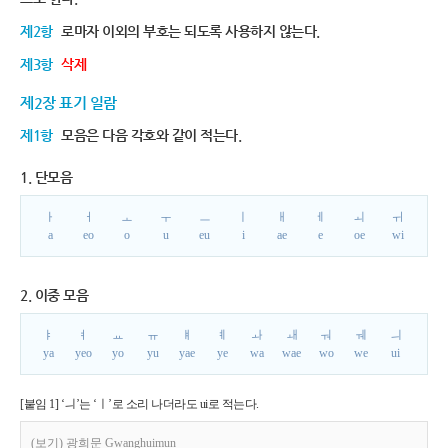
제2항
로마자 이외의 부호는 되도록 사용하지 않는다.
제3항
삭제
제2장 표기 일람
제1항
모음은 다음 각호와 같이 적는다.
1. 단모음
ㅏ
ㅓ
ㅗ
ㅜ
ㅡ
ㅣ
ㅐ
ㅔ
ㅚ
ㅟ
a
eo
o
u
eu
i
ae
e
oe
wi
2. 이중 모음
ㅑ
ㅕ
ㅛ
ㅠ
ㅒ
ㅖ
ㅘ
ㅙ
ㅝ
ㅞ
ㅢ
ya
yeo
yo
yu
yae
ye
wa
wae
wo
we
ui
[붙임 1] ‘ㅢ’는 ‘ㅣ’로 소리 나더라도 ui로 적는다.
(보기) 광희문 Gwanghuimun