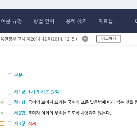
메인콘텐츠 바로가기
어문 규정
항별 연혁
용례 찾기
자료실
비교하기
체육관광부 고시 제2014-42호(2014. 12. 5.)
본문
제1장 표기의 기본 원칙
제1항
국어의 로마자 표기는 국어의 표준 발음법에 따라 적는 것을 
북
제2항
로마자 이외의 부호는 되도록 사용하지 않는다.
북
제3항
삭제
연