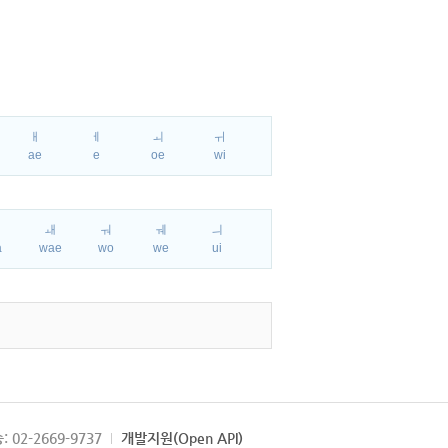
ㅐ
ㅔ
ㅚ
ㅟ
ae
e
oe
wi
ㅘ
ㅙ
ㅝ
ㅞ
ㅢ
a
wae
wo
we
ui
: 02-2669-9737
개발지원(Open API)