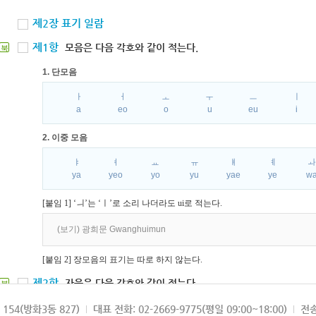
제2장 표기 일람
제1항
모음은 다음 각호와 같이 적는다.
북
1. 단모음
ㅏ
ㅓ
ㅗ
ㅜ
ㅡ
ㅣ
a
eo
o
u
eu
i
2. 이중 모음
ㅑ
ㅕ
ㅛ
ㅠ
ㅒ
ㅖ
ya
yeo
yo
yu
yae
ye
w
[붙임 1] ‘ㅢ’는 ‘ㅣ’로 소리 나더라도 ui로 적는다.
(보기) 광희문 Gwanghuimun
[붙임 2] 장모음의 표기는 따로 하지 않는다.
제2항
자음은 다음 각호와 같이 적는다.
북
1. 파열음
154(방화3동 827)
대표 전화: 02-2669-9775(평일 09:00~18:00)
전송