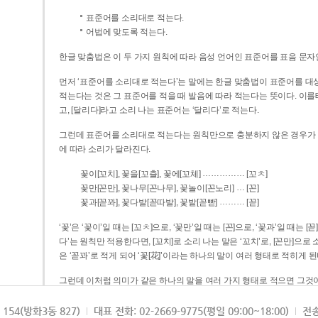
표준어를 소리대로 적는다.
어법에 맞도록 적는다.
한글 맞춤법은 이 두 가지 원칙에 따라 음성 언어인 표준어를 표음 문자
먼저 ‘표준어를 소리대로 적는다’는 말에는 한글 맞춤법이 표준어를 대상
적는다는 것은 그 표준어를 적을 때 발음에 따라 적는다는 뜻이다. 이를테면 [나무]라고 소리 나는 표준어는 ‘나무’로 적
고, [달리다]라고 소리 나는 표준어는 ‘달리다’로 적는다.
그런데 표준어를 소리대로 적는다는 원칙만으로 충분하지 않은 경우가 있다
에 따라 소리가 달라진다.
……………
꽃이[꼬치], 꽃을[꼬츨], 꽃에[꼬체]
[꼬ㅊ]
…
꽃만[꼰만], 꽃나무[꼰나무], 꽃놀이[꼰노리]
[꼰]
………
꽃과[꼳꽈], 꽃다발[꼳따발], 꽃밭[꼳빧]
[꼳]
‘꽃’은 ‘꽃이’일 때는 [꼬ㅊ]으로, ‘꽃만’일 때는 [꼰]으로, ‘꽃과’일 때는
다’는 원칙만 적용한다면, [꼬치]로 소리 나는 말은 ‘꼬치’로, [꼰만]으로 소리 나는 말은 ‘꼰만’으로, [꼳꽈]로 소리 나는 말
은 ‘꼳꽈’로 적게 되어 ‘꽃[花]’이라는 하나의 말이 여러 형태로 적히게 된
그런데 이처럼 의미가 같은 하나의 말을 여러 가지 형태로 적으면 그것이
은 하나의 말은 형태를 하나로 고정하여 일관되게 적어야 의미를 파악하기가 
되게 적는 것이 의미를 파악하는 데 효과적이다.
154(방화3동 827)
대표 전화: 02-2669-9775(평일 09:00~18:00)
전송