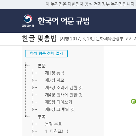
이 누리집은 대한민국 공식 전자정부 누리집입니다.
한글 맞춤법
[시행 2017. 3. 28.] 문화체육관광부 고시 제2
하위 항목 전체 열기
본문
제1장 총칙
제2장 자모
제3장 소리에 관한 것
제4장 형태에 관한 것
제5장 띄어쓰기
북
제6장 그 밖의 것
부록
문장 부호
1. 마침표( . )