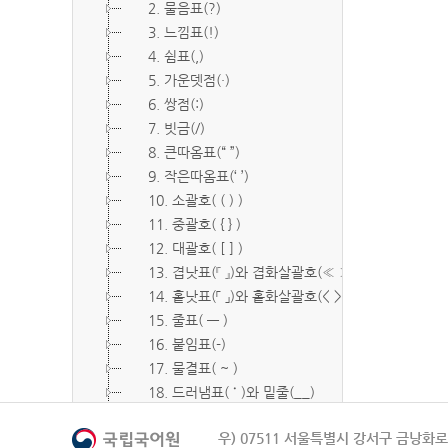
2. 물음표(?)
3. 느낌표(!)
4. 쉼표(,)
5. 가운뎃점(·)
6. 쌍점(:)
7. 빗금(/)
8. 큰따옴표(“ ”)
9. 작은따옴표(‘ ’)
10. 소괄호( ( ) )
11. 중괄호( { } )
12. 대괄호( [ ] )
13. 겹낫표(『 』)와 겹화살괄호(≪ ≫)
14. 홑낫표(「 」)와 홑화살괄호(< >)
15. 줄표( ― )
16. 붙임표(-)
17. 물결표( ~ )
18. 드러냄표( ˙ )와 밑줄(__)
19. 숨김표( O, X )
우) 07511 서울특별시 강서구 금낭화로 
20. 빠짐표( □ )