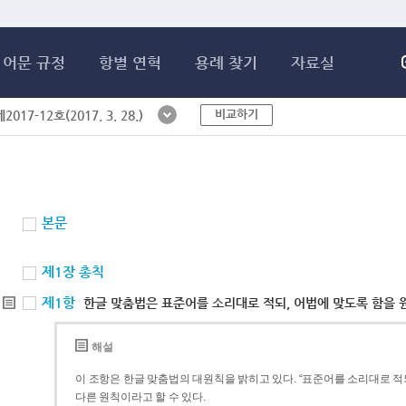
메인콘텐츠 바로가기
어문 규정
항별 연혁
용례 찾기
자료실
비교하기
017-12호(2017. 3. 28.)
본문
제1장 총칙
제1항
한글 맞춤법은 표준어를 소리대로 적되, 어법에 맞도록 함을 
해설
이 조항은 한글 맞춤법의 대원칙을 밝히고 있다. “표준어를 소리대로 적되
다른 원칙이라고 할 수 있다.