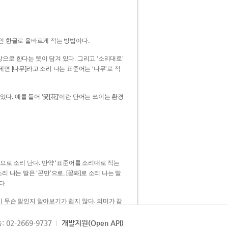
인 한글로 올바르게 적는 방법이다.
으로 한다는 뜻이 담겨 있다. 그리고 ‘소리대로’
. 예를 들어 ‘꽃[花]’이란 단어는 쓰이는 환경
 [꼳]으로 소리 난다. 만약 ‘표준어를 소리대로 적는
다.
 무슨 말인지 알아보기가 쉽지 않다. 의미가 같
쉽다. 즉 ‘꽃, 꼰, 꼳’보다는 ‘꽃’ 하나로 일관
: 02-2669-9737
개발지원(Open API)