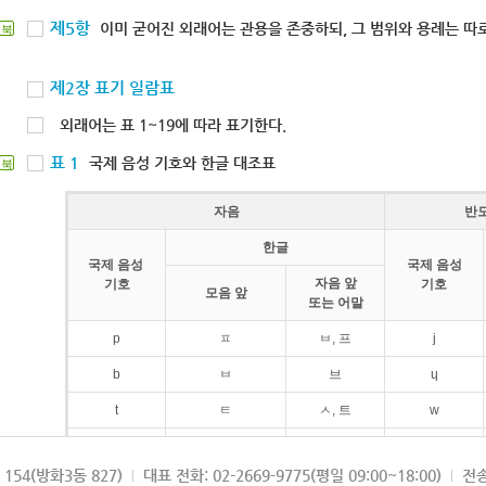
제5항
이미 굳어진 외래어는 관용을 존중하되, 그 범위와 용례는 따로
북
제2장 표기 일람표
외래어는 표 1~19에 따라 표기한다.
표 1
국제 음성 기호와 한글 대조표
북
자음
반
한글
국제 음성
국제 음성
자음 앞
기호
기호
모음 앞
또는 어말
p
ㅍ
ㅂ, 프
j
b
ㅂ
브
ɥ
t
ㅌ
ㅅ, 트
w
d
ㄷ
드
154(방화3동 827)
대표 전화: 02-2669-9775(평일 09:00~18:00)
전송
k
ㅋ
ㄱ, 크