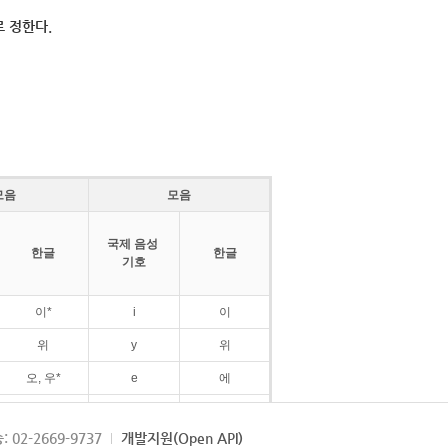
 정한다.
모음
모음
국제 음성
한글
한글
기호
이*
i
이
위
y
위
오, 우*
e
에
ø
외
: 02-2669-9737
개발지원(Open API)
ɛ
에