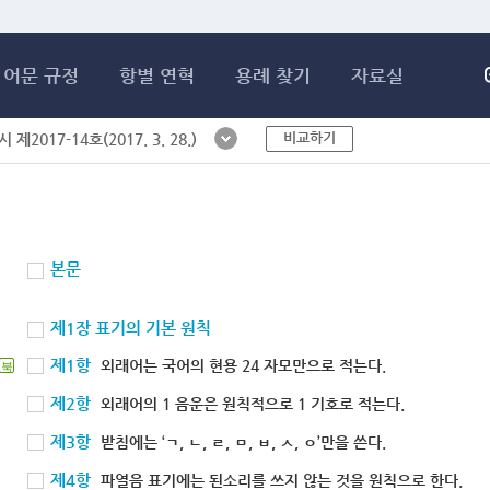
메인콘텐츠 바로가기
어문 규정
항별 연혁
용례 찾기
자료실
비교하기
제2017-14호(2017. 3. 28.)
본문
제1장 표기의 기본 원칙
제1항
외래어는 국어의 현용 24 자모만으로 적는다.
북
제2항
외래어의 1 음운은 원칙적으로 1 기호로 적는다.
제3항
받침에는 ‘ㄱ, ㄴ, ㄹ, ㅁ, ㅂ, ㅅ, ㅇ’만을 쓴다.
제4항
파열음 표기에는 된소리를 쓰지 않는 것을 원칙으로 한다.