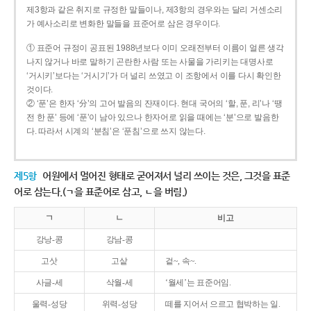
제3항과 같은 취지로 규정한 말들이나, 제3항의 경우와는 달리 거센소리
가 예사소리로 변화한 말들을 표준어로 삼은 경우이다.
① 표준어 규정이 공표된 1988년보다 이미 오래전부터 이름이 얼른 생각
나지 않거나 바로 말하기 곤란한 사람 또는 사물을 가리키는 대명사로
‘거시키’보다는 ‘거시기’가 더 널리 쓰였고 이 조항에서 이를 다시 확인한
것이다.
② ‘푼’은 한자 ‘分’의 고어 발음의 잔재이다. 현대 국어의 ‘할, 푼, 리’나 ‘땡
전 한 푼’ 등에 ‘푼’이 남아 있으나 한자어로 읽을 때에는 ‘분’으로 발음한
다. 따라서 시계의 ‘분침’은 ‘푼침’으로 쓰지 않는다.
제5항
어원에서 멀어진 형태로 굳어져서 널리 쓰이는 것은, 그것을 표준
어로 삼는다.(ㄱ을 표준어로 삼고, ㄴ을 버림.)
ㄱ
ㄴ
비고
강낭-콩
강남-콩
고삿
고샅
겉~, 속~.
사글-세
삭월-세
‘월세’는 표준어임.
울력-성당
위력-성당
떼를 지어서 으르고 협박하는 일.