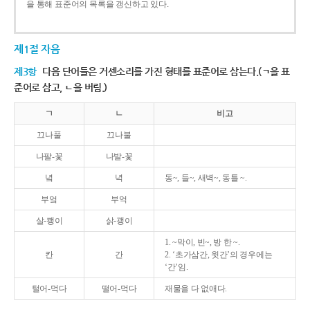
을 통해 표준어의 목록을 갱신하고 있다.
제1절 자음
제3항
다음 단어들은 거센소리를 가진 형태를 표준어로 삼는다.(ㄱ을 표
준어로 삼고, ㄴ을 버림.)
ㄱ
ㄴ
비고
끄나풀
끄나불
나팔-꽃
나발-꽃
녘
녁
동~, 들~, 새벽~, 동틀 ~.
부엌
부억
살-쾡이
삵-괭이
1. ~막이, 빈~, 방 한 ~.
칸
간
2. ‘초가삼간, 윗간’의 경우에는
‘간’임.
털어-먹다
떨어-먹다
재물을 다 없애다.