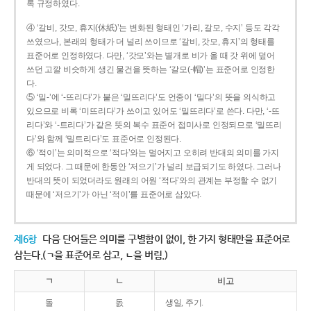
록 규정하였다.
④ ‘갈비, 갓모, 휴지(休紙)’는 변화된 형태인 ‘가리, 갈모, 수지’ 등도 각각
쓰였으나, 본래의 형태가 더 널리 쓰이므로 ‘갈비, 갓모, 휴지’의 형태를
표준어로 인정하였다. 다만, ‘갓모’와는 별개로 비가 올 때 갓 위에 덮어
쓰던 고깔 비슷하게 생긴 물건을 뜻하는 ‘갈모(-帽)’는 표준어로 인정한
다.
⑤ ‘밀-’에 ‘-뜨리다’가 붙은 ‘밀뜨리다’도 언중이 ‘밀다’의 뜻을 의식하고
있으므로 비록 ‘미뜨리다’가 쓰이고 있어도 ‘밀뜨리다’로 쓴다. 다만, ‘-뜨
리다’와 ‘-트리다’가 같은 뜻의 복수 표준어 접미사로 인정되므로 ‘밀뜨리
다’와 함께 ‘밀트리다’도 표준어로 인정된다.
⑥ ‘적이’는 의미적으로 ‘적다’와는 멀어지고 오히려 반대의 의미를 가지
게 되었다. 그 때문에 한동안 ‘저으기’가 널리 보급되기도 하였다. 그러나
반대의 뜻이 되었더라도 원래의 어원 ‘적다’와의 관계는 부정할 수 없기
때문에 ‘저으기’가 아닌 ‘적이’를 표준어로 삼았다.
제6항
다음 단어들은 의미를 구별함이 없이, 한 가지 형태만을 표준어로
삼는다.(ㄱ을 표준어로 삼고, ㄴ을 버림.)
ㄱ
ㄴ
비고
돌
돐
생일, 주기.