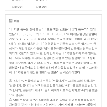
발목쟁이
발목장이
해설
‘ㅣ’ 역행 동화란 뒤에 오는 ‘ㅣ’ 모음 혹은 반모음 ‘ㅣ[j]’에 동화되어 앞에
있는 ‘ㅏ, ㅓ, ㅗ, ㅜ, ㅡ’가 각각 ‘ㅐ, ㅔ, ㅚ, ㅟ, ㅣ’로 바뀌는 현상을 말한다.
가령, ‘아비, 어미, 고기, 죽이다, 끓이다’는 자주 [애비], [에미], [괴기], [쥐기
다], [끼리다]로 발음된다. ‘ㅣ’ 역행 동화는 전국적으로 자주 일어나는 현
상이다. 체언에 조사가 붙은 ‘밥이’를 [배비]와 같이 발음하는 경우는 일부
지역에 국한되어 있으나, 한 단어 안에서는 ‘ㅣ’ 역행 동화가 자주 일어난
다. 그러나 대부분 주의해서 발음하면 피할 수 있는 발음이므로 그 동화
형을 표준어로 삼기 어렵다. 또한 이 동화 현상은 매우 광범위하여 그 동
화형을 다 표준어로 인정하면 오히려 혼란을 일으킬 우려도 있다. 그리하
여 ‘ㅣ’ 역행 동화 현상을 인정하는 표준어는 최소화하였다.
① ‘-나기’는, 서울에서 났다는 뜻의 ‘서울나기’는 그대로 쓰임 직하지만
‘신출나기, 풋나기’는 어색하므로 일률적으로 ‘-내기’를 표준으로 삼았다.
‘여간내기, 보통내기, 새내기’ 등의 어휘에서도 마찬가지로 ‘-내기’를 표준
으로 삼는다.
② ‘남비’는 종래 일본어 ‘나베[鍋]’에서 온 말이라 하여 원형을 의식해서
처리했던 것이나, 현대에는 어원 의식이 거의 사라졌다. 따라서 제5항에