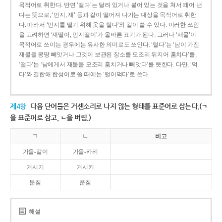
목적어로 취한다. 반면 ‘떨다’는 달려 있거나 붙어 있는 것을 쳐서 떼어 낸
다는 뜻으로, ‘먼지, 재’ 등과 같이 떨어져 나가는 대상을 목적어로 취한
다. 따라서 ‘먼지를 떨기 위해 옷을 털다’와 같이 쓸 수 있다. 이러한 쓰임
을 고려하면 ‘재떨이, 먼지떨이’가 올바른 표기가 된다. 그러나 ‘재물’이
목적어로 쓰이는 경우에는 유사한 의미로도 쓰인다. ‘털다’는 ‘남이 가진
재물을 몽땅 빼앗거나 그것이 보관된 장소를 모조리 뒤지어 훔치다’를,
‘떨다’는 ‘남에게서 재물을 모조리 훔치거나 빼앗다’를 뜻한다. 다만, ‘먹
다’와 결합해 합성어로 쓸 때에는 ‘털어먹다’로 쓴다.
제4항
다음 단어들은 거센소리로 나지 않는 형태를 표준어로 삼는다.(ㄱ
을 표준어로 삼고, ㄴ을 버림.)
ㄱ
ㄴ
비고
가을-갈이
가을-카리
거시기
거시키
분침
푼침
해설