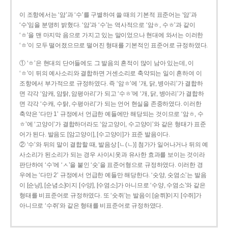
이 조항에서는 ‘암’과 ‘수’를 구별하여 쓸 때의 기본적 표준어는 ‘암’과
‘수’임을 분명히 밝혔다. ‘암’과 ‘수’는 역사적으로 ‘암ㅎ, 수ㅎ’과 같이
‘ㅎ’을 맨 마지막 음으로 가지고 있는 말이었으나 현대에 와서는 이러한
‘ㅎ’이 모두 떨어졌으므로 떨어진 형태를 기본적인 표준어로 규정하였다.
① ‘ㅎ’은 현대의 단어들에도 그 발음의 흔적이 많이 남아 있는데, 이
‘ㅎ’이 뒤의 예사소리와 결합하면 거센소리로 축약되는 일이 흔하여 이
조항에서 부가적으로 규정하였다. 즉 ‘암ㅎ’에 ‘개, 닭, 병아리’가 결합하
면 각각 ‘암캐, 암탉, 암평아리’가 되고 ‘수ㅎ’에 ‘개, 닭, 병아리’가 결합하
면 각각 ‘수캐, 수탉, 수평아리’가 되는 언어 현실을 존중하였다. 이러한
축약은 ‘다만 1’ 규정에서 언급한 예들에만 해당되는 것이므로 ‘암ㅎ, 수
ㅎ’에 ‘고양이’가 결합하더라도 ‘암고양이, 수고양이’와 같은 형태가 표준
어가 된다. 발음도 [암고양이], [수고양이]가 표준 발음이다.
② ‘수’와 뒤의 말이 결합할 때, 발음상 [ㄴ(ㄴ)] 첨가가 일어나거나 뒤의 예
사소리가 된소리가 되는 경우 사이시옷과 유사한 효과를 보이는 것이라
판단하여 ‘수’에 ‘ㅅ’을 붙인 ‘숫’을 표준어형으로 규정하였다. 이러한 경
우에는 ‘다만 2’ 규정에서 언급한 예들만 해당한다. ‘숫양, 숫염소’는 발음
이 [순냥], [순념소]이지 [수양], [수염소]가 아니므로 ‘수양, 수염소’와 같은
형태를 비표준어로 규정하였다. 또 ‘숫쥐’는 발음이 [숟쮜]이지 [수쥐]가
아니므로 ‘수쥐’와 같은 형태를 비표준어로 규정하였다.