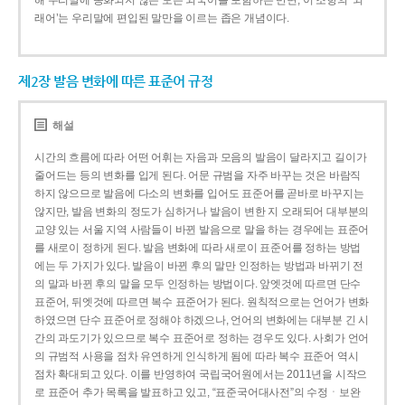
해 우리말에 동화되지 않은 모든 외국어를 포함하는 반면, 이 조항의 ‘외
래어’는 우리말에 편입된 말만을 이르는 좁은 개념이다.
제2장 발음 변화에 따른 표준어 규정
해설
시간의 흐름에 따라 어떤 어휘는 자음과 모음의 발음이 달라지고 길이가
줄어드는 등의 변화를 입게 된다. 어문 규범을 자주 바꾸는 것은 바람직
하지 않으므로 발음에 다소의 변화를 입어도 표준어를 곧바로 바꾸지는
않지만, 발음 변화의 정도가 심하거나 발음이 변한 지 오래되어 대부분의
교양 있는 서울 지역 사람들이 바뀐 발음으로 말을 하는 경우에는 표준어
를 새로이 정하게 된다. 발음 변화에 따라 새로이 표준어를 정하는 방법
에는 두 가지가 있다. 발음이 바뀐 후의 말만 인정하는 방법과 바뀌기 전
의 말과 바뀐 후의 말을 모두 인정하는 방법이다. 앞엣것에 따르면 단수
표준어, 뒤엣것에 따르면 복수 표준어가 된다. 원칙적으로는 언어가 변화
하였으면 단수 표준어로 정해야 하겠으나, 언어의 변화에는 대부분 긴 시
간의 과도기가 있으므로 복수 표준어로 정하는 경우도 있다. 사회가 언어
의 규범적 사용을 점차 유연하게 인식하게 됨에 따라 복수 표준어 역시
점차 확대되고 있다. 이를 반영하여 국립국어원에서는 2011년을 시작으
로 표준어 추가 목록을 발표하고 있고, “표준국어대사전”의 수정ㆍ보완