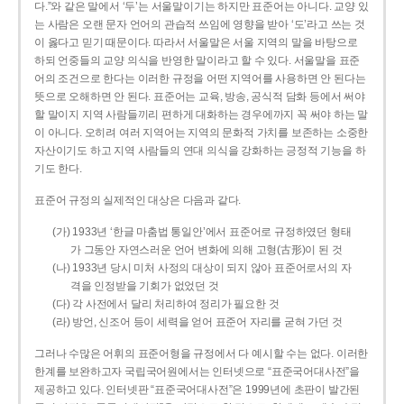
다.”와 같은 말에서 ‘두’는 서울말이기는 하지만 표준어는 아니다. 교양 있
는 사람은 오랜 문자 언어의 관습적 쓰임에 영향을 받아 ‘도’라고 쓰는 것
이 옳다고 믿기 때문이다. 따라서 서울말은 서울 지역의 말을 바탕으로
하되 언중들의 교양 의식을 반영한 말이라고 할 수 있다. 서울말을 표준
어의 조건으로 한다는 이러한 규정을 어떤 지역어를 사용하면 안 된다는
뜻으로 오해하면 안 된다. 표준어는 교육, 방송, 공식적 담화 등에서 써야
할 말이지 지역 사람들끼리 편하게 대화하는 경우에까지 꼭 써야 하는 말
이 아니다. 오히려 여러 지역어는 지역의 문화적 가치를 보존하는 소중한
자산이기도 하고 지역 사람들의 연대 의식을 강화하는 긍정적 기능을 하
기도 한다.
표준어 규정의 실제적인 대상은 다음과 같다.
(가) 1933년 ‘한글 마춤법 통일안’에서 표준어로 규정하였던 형태
가 그동안 자연스러운 언어 변화에 의해 고형(古形)이 된 것
(나) 1933년 당시 미처 사정의 대상이 되지 않아 표준어로서의 자
격을 인정받을 기회가 없었던 것
(다) 각 사전에서 달리 처리하여 정리가 필요한 것
(라) 방언, 신조어 등이 세력을 얻어 표준어 자리를 굳혀 가던 것
그러나 수많은 어휘의 표준어형을 규정에서 다 예시할 수는 없다. 이러한
한계를 보완하고자 국립국어원에서는 인터넷으로 “표준국어대사전”을
제공하고 있다. 인터넷판 “표준국어대사전”은 1999년에 초판이 발간된