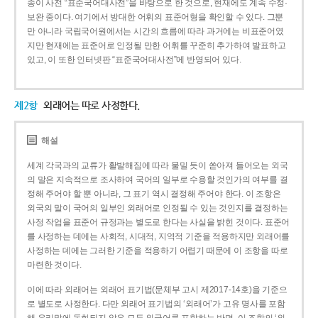
종이 사전 “표준국어대사전”을 바탕으로 한 것으로, 현재에도 계속 수정·
보완 중이다. 여기에서 방대한 어휘의 표준어형을 확인할 수 있다. 그뿐
만 아니라 국립국어원에서는 시간의 흐름에 따라 과거에는 비표준어였
지만 현재에는 표준어로 인정될 만한 어휘를 꾸준히 추가하여 발표하고
있고, 이 또한 인터넷판 “표준국어대사전”에 반영되어 있다.
제2항
외래어는 따로 사정한다.
해설
세계 각국과의 교류가 활발해짐에 따라 물밀 듯이 쏟아져 들어오는 외국
의 말은 지속적으로 조사하여 국어의 일부로 수용할 것인가의 여부를 결
정해 주어야 할 뿐 아니라, 그 표기 역시 결정해 주어야 한다. 이 조항은
외국의 말이 국어의 일부인 외래어로 인정될 수 있는 것인지를 결정하는
사정 작업을 표준어 규정과는 별도로 한다는 사실을 밝힌 것이다. 표준어
를 사정하는 데에는 사회적, 시대적, 지역적 기준을 적용하지만 외래어를
사정하는 데에는 그러한 기준을 적용하기 어렵기 때문에 이 조항을 따로
마련한 것이다.
이에 따라 외래어는 외래어 표기법(문체부 고시 제2017-14호)을 기준으
로 별도로 사정한다. 다만 외래어 표기법의 ‘외래어’가 고유 명사를 포함