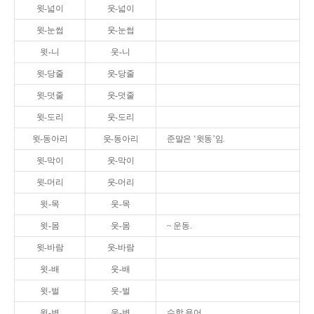
윗-넓이
웃-넓이
윗-눈썹
웃-눈썹
윗-니
웃-니
윗-당줄
웃-당줄
윗-덧줄
웃-덧줄
윗-도리
웃-도리
윗-동아리
웃-동아리
준말은 ‘윗동’임.
윗-막이
웃-막이
윗-머리
웃-머리
윗-목
웃-목
윗-몸
웃-몸
~ 운동.
윗-바람
웃-바람
윗-배
웃-배
윗-벌
웃-벌
윗-변
웃-변
수학 용어.