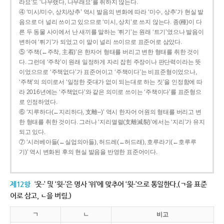
라요’도 ‘나무랬다, 나무래요’를 취하지 않는다.
④ ‘미시/미수, 상치/상추’ 역시 발음의 변화에 따라 ‘미수, 상추’가 현실 발
음으로 더 널리 쓰이고 있으므로 ‘미시, 상치’로 쓰지 않는다. 종(種)이 다
른 두 동물 사이에서 난 새끼를 말하는 ‘튀기’는 원래 ‘트기’였으나 발음이
변하여 ‘튀기’가 되었고 이 말이 널리 쓰이므로 표준어로 삼았다.
⑤ ‘주책(←주착, 主着)’은 한자어 형태를 버리고 변한 형태를 취한 것이
다. 그런데 ‘주착’이 원래 일정하게 자리 잡힌 주장이나 판단력이라는 뜻
이었으므로 ‘주책없다’가 표준어이고 ‘주책이다’는 비표준형이었으나,
‘주책’의 의미로서 ‘일정한 줏대가 없이 되는대로 하는 짓’을 인정함에 따
라 2016년에는 ‘주책없다’와 같은 의미로 쓰이는 ‘주책이다’를 표준형으
로 인정하였다.
⑥ ‘지루하다(←지리하다, 支離--)’ 역시 한자어 어원의 형태를 버리고 변
한 형태를 취한 것이다. 그러나 ‘지리멸렬(支離滅裂)’에서는 ‘지리’가 유지
되고 있다.
⑦ ‘시러베아들(←실업의아들), 허드레(←허드래), 호루라기(←호루루
기)’ 역시 변화된 후의 현실 발음을 반영한 표준어이다.
제12항
‘웃-’ 및 ‘윗-’은 명사 ‘위’에 맞추어 ‘윗-’으로 통일한다.(ㄱ을 표준
어로 삼고, ㄴ을 버림.)
ㄱ
ㄴ
비고