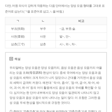
다만, 어원 의식이 강하게 작용하는 다음 단어에서는 양성 모음 형태를 그대로 표
준어로 삼는다.(ㄱ을 표준어로 삼고, ㄴ을 버림.)
ㄱ
ㄴ
비고
부조(扶助)
부주
~금, 부좃-술.
사돈(査頓)
사둔
밭~, 안~.
삼촌(三寸)
삼춘
시~, 외~, 처~.
해설
우리말에는 양성 모음은 양성 모음끼리, 음성 모음은 음성 모음끼리 어울
리는 모음 조화(母音調和) 현상이 있다. 중세 국어에서는 양성 모음과 음
성 모음의 세력이 크게 차이가 나지 않았으나 근대를 거치면서 음성 모음
의 세력이 급격히 커졌다. 예컨대 ‘ 막-아, 좁-아’, ‘접-어, 굽-어, 재-어, 세-
어, 괴-어, 쥐-어’ 등의 어미 활용에서도 음성 모음의 우세를 확인할 수 있
다. 심지어는 한 단어 내부에서도 양성 모음이 일관되게 나타나지 않고
양성 모음과 음성 모음이 섞여 나타나는 일이 많다. 이 조항은 그러한 음
성 모음 우세 현상을 명시적으로 규정한 것이다.
① 종래의 ‘깡총깡총’은 언어 현실을 반영하여 ‘깡충깡충’으로 정했다. 이