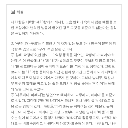
해설
제11항은 제8항~제10항에서 제시한 모음 변화에 속하지 않는 예들을 보
인 조항이다. 변화된 발음이 굳어진 경우 그것을 표준으로 삼는다는 원칙
은 동일하게 적용된다.
① ‘-구려’와 ‘-구료’는 미묘한 의미 차가 있는 듯도 하나 언중이 분명히 의
식할 수 없으므로 ‘-구려’ 쪽만 살린 것이다.
② 원래 ‘깍정이’였던 말이 ‘ㅣ’ 역행 동화를 겪으면 ‘깍젱이’가 되어야 하
는데, 언어 현실에서 ‘ㅐ’와 ‘ㅔ’가 발음으로 뚜렷이 구별되지 않고 표기상
‘ㅐ’를 선호한다는 점에 근거하여 표준어를 ‘깍쟁이’로 정하였다. 그럼으
로써 이는 ‘ㅣ’ 역행 동화와는 직접 관련이 없어진 표준어가 되어 제9항의
예외로 다루지 않고 여기에서 다루게 된 것이다. 그러나 밤나무, 떡갈나
무 따위의 열매를 싸고 있는 술잔 모양의 받침을 뜻하는 ‘깍정이’는 원래
의 말을 그대로 두었다.
③ ‘나무래다, 바래다’는 방언으로 해석하여 ‘나무라다, 바라다’를 표준어
로 삼았다. 그런데 근래 ‘바라다’에서 파생된 명사 ‘바람’을 ‘바램’으로 잘
못 쓰는 경향이 있다. ‘바람[風]’과의 혼동을 피하려는 심리 때문인 듯하
다. 그러나 동사가 ‘바라다’인 이상 그로부터 파생된 명사가 ‘바램’이 될
수는 없어 비고에서 이를 명기하였다. ‘바라다’의 활용형으로, ‘바랬다, 바
래요’는 비표준형이고 ‘바랐다, 바라요’가 표준형이 된다. ‘나무랐다, 나무