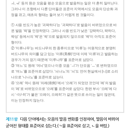
ㅘ, ㅝ’ 등의 원순 모음을 평순 모음으로 발음하는 일은 더 흔히 일어난다.
그러나 이 조항에서 다룬 단어들은 표준어 지역에서도 모음의 단순화 과
정을 겪고, 애초의 형태는 들어 보기 어렵게 된 것들이다.
① 사용 빈도가 높은 ‘괴퍅하다’는 ‘괴팍하다’로 발음이 바뀌었으므로 바
뀐 발음 ‘팍’을 인정하였다. 그러나 사용 빈도가 낮은 ‘강퍅하다, 퍅하다,
퍅성’ 등에서의 ‘퍅’은 ‘팍’으로 발음되지 않으므로 ‘퍅’이 아직도 표준어
형이다.
② ‘미류나무’는 버드나무의 한 종류이므로 ‘미류’는 어원적으로 분명히
버드나무의 의미를 담고 있는 ‘미류(美柳)’인데 이제 ‘미류’라고 발음하는
경우가 거의 없기 때문에 ‘미루나무’를 표준어로 삼았다.
③ ‘여느’도 원래 ‘여늬’였으나 이중 모음 ‘ㅢ’가 단모음 ‘ㅡ’로 변하였으므
로 ‘여느’를 표준어로 삼았다. ‘늬나노’의 ‘늬’도 언어 현실에서 [니]로 소리
나므로 ‘니나노’를 표준어로 삼는다.
④ ‘으례’ 역시 원래 ‘의례(依例)’에서 ‘으례’가 되었던 것인데 ‘례’의 발음
이 ‘레’로 바뀌었으므로 ‘으레’를 표준어로 삼았다. 한편 부사 ‘으레’에 다
시 ‘-이/-히’가 붙은 ‘으레이, 으레히’가 같은 뜻으로 쓰이는 일이 많은데,
이는 인정하지 않는다.
제11항
다음 단어에서는 모음의 발음 변화를 인정하여, 발음이 바뀌어
굳어진 형태를 표준어로 삼는다.(ㄱ을 표준어로 삼고, ㄴ을 버림.)