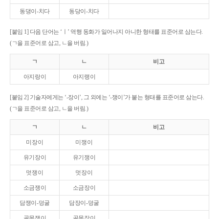
동댕이-치다
동당이-치다
[붙임 1] 다음 단어는 ‘ㅣ’ 역행 동화가 일어나지 아니한 형태를 표준어로 삼는다.
(ㄱ을 표준어로 삼고, ㄴ을 버림.)
ㄱ
ㄴ
비고
아지랑이
아지랭이
[붙임 2] 기술자에게는 ‘-장이’, 그 외에는 ‘-쟁이’가 붙는 형태를 표준어로 삼는다.
(ㄱ을 표준어로 삼고, ㄴ을 버림.)
ㄱ
ㄴ
비고
미장이
미쟁이
유기장이
유기쟁이
멋쟁이
멋장이
소금쟁이
소금장이
담쟁이-덩굴
담장이-덩굴
골목쟁이
골목장이