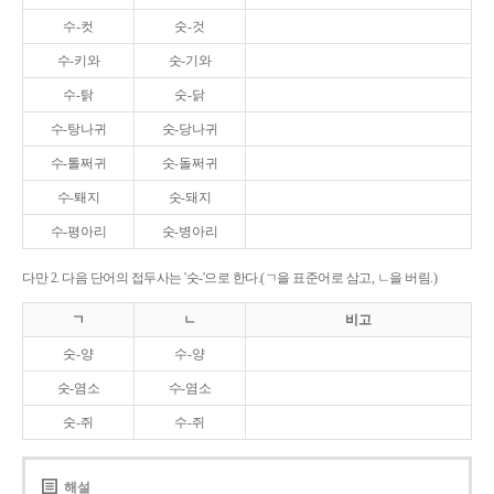
수-컷
숫-것
수-키와
숫-기와
수-탉
숫-닭
수-탕나귀
숫-당나귀
수-톨쩌귀
숫-돌쩌귀
수-퇘지
숫-돼지
수-평아리
숫-병아리
다만 2. 다음 단어의 접두사는 '숫-'으로 한다.(ㄱ을 표준어로 삼고, ㄴ을 버림.)
ㄱ
ㄴ
비고
숫-양
수-양
숫-염소
수-염소
숫-쥐
수-쥐
해설