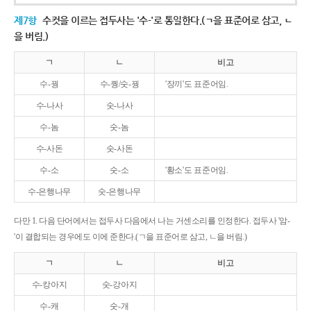
제7항
수컷을 이르는 접두사는 '수-'로 통일한다.(ㄱ을 표준어로 삼고, ㄴ
을 버림.)
ㄱ
ㄴ
비고
수-꿩
수-퀑/숫-꿩
'장끼'도 표준어임.
수-나사
숫-나사
수-놈
숫-놈
수-사돈
숫-사돈
수-소
숫-소
'황소'도 표준어임.
수-은행나무
숫-은행나무
다만 1. 다음 단어에서는 접두사 다음에서 나는 거센소리를 인정한다. 접두사 '암-
'이 결합되는 경우에도 이에 준한다.(ㄱ을 표준어로 삼고, ㄴ을 버림.)
ㄱ
ㄴ
비고
수-캉아지
숫-강아지
수-캐
숫-개