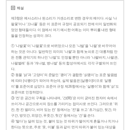
해설
제3항은 예사소리나 된소리가 거센소리로 변한 경우의 예이다. 사실 ‘나
팔꽃’이나 ‘끄나풀’ 등은 이 표준어 규정이 공표되기 전에 이미 일반화되
었던 형태들이다. 이 점에서 여기 예시한 어휘는 이미 뿌리를 내린 형태
들을 인정하는 성격이 크다.
① ‘나발꽃’이 ‘나팔꽃’으로 바뀌었으나 모든 ‘나발’을 ‘나팔’로 바꾸어야
하는 것은 아니다. 일반적인 의미의 ‘나팔’과 함께 놋쇠로 긴 대롱처럼 만
든 전통 관악기의 하나인 ‘나발’도 인정될 뿐만 아니라 ‘나팔바지, 나팔관,
나팔벌레’ 등과 ‘개나발, 병나발’ 등의 합성어에서도 각각 구별되어 쓰인
다.
② 동물 ‘삵’과 ‘고양이’의 준말인 ‘괭이’가 결합한 ‘삵괭이’는 표준 발음법
에 따라 [삭꽹이]가 되어야 하는데, 실제 발음은 [살쾡이]이므로 ‘살쾡
이’를 표준어로 삼았다. 표준어 규정 제26항에서는 ‘살쾡이’와 함께 ‘삵’도
표준어로 인정하였다.
③ ‘칸’은 공간의 구획을 나타내며, ‘간(間)’은 이미 굳어진 한자어 속에서
쓰이거나 공간으로서의 장소를 가리키는 접미사로 쓰인다. 그러므로 ‘위
칸, 한 칸 벌리다, 비어 있는 칸’ 등에서는 ‘칸’을 쓰고 ‘초가삼간, 뒷간, 마
구간, 방앗간, 외양간, 푸줏간, 헛간’ 등에서는 ‘간’을 쓴다.
④ ‘털다’는 달려 있는 것, 붙어 있는 것 따위가 떨어지게 흔들거나 치거나
한다는 뜻으로, 주로 ‘옷, 이불’ 등과 같이 먼지 따위가 붙어 있는 대상을