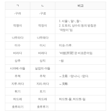
ㄱ
ㄴ
비고
-구려
-구료
1. 서울~, 알~, 찰~.
깍쟁이
깍정이
2. 도토리, 상수리 등의 받침은
‘깍정이’임.
나무라다
나무래다
미수
미시
미숫-가루.
바라다
바래다
‘바램[所望]’은 비표준어임.
상추
상치
~쌈.
시러베-아들
실업의-아들
주책
주착
←主着. ~망나니, ~없다.
지루-하다
지리-하다
←支離.
튀기
트기
허드레
허드래
허드렛-물, 허드렛-일.
호루라기
호루루기