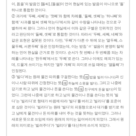
이, 돐을’의 발음인 [돌씨], [돌쓸]이 언어 현실에 있는 발음이 아니므로 ‘돌’
하나로 통합한 것이다.
② 과거에 ‘두째, 세째’는 ‘첫째’와 함께 차례를, ‘둘째, 셋째’는 ‘하나째’와
함께 ‘사과를 벌써 셋째 먹는다’에서와 같이 수량을 나타내는 것으로 구
별하여 써 왔다. 그러나 언어 현실에서 이와 같은 구별은 인위적인 것이
라고 판단되어 ‘둘째, 셋째’로 통합한 것이다. 따라서 ‘두째, 세째, 네째’와
같은 표현은 잘못된 것이다. 다만, ‘두째’가 다른 수 뒤에 오는 ‘열두째, 스
물두째, 서른두째’ 등은 인정하였는데, 이는 받침 ‘ㄹ’ 발음이 분명히 탈락
하는 언어 현실을 근거로 한 것이다. 순서가 첫 번째나 두 번째쯤 되는 차
례를 나타내는 ‘한두째’에서도 ‘두째’로 쓴다. 그러나 이에도 예외가 있는
데, 드물게 쓰이기는 하지만 ‘열두 개째’의 의미로 쓰일 때에는 ‘열둘째’가
인정된다.
③ ‘빌다’에는 원래 물건 따위를 구걸한다는 뜻
과 신
(
밥을 빌러 다니다)
예
이나 사람 따위에 간청한다는 뜻
, 그리고 나중에
(
하늘에 소원을 빌다)
예
갚기로 하고 남의 물건이나 돈을 쓴다는 뜻
이 있
(
친구에게 돈을 빌다)
예
었다. 그런데 나중에 갚기로 하고 남의 물건이나 돈을 쓴다는 뜻의 ‘빌
다’는 ‘빌리다’로 형태가 바뀜에 따라 ‘빌다’를 버리고 ‘빌리다’를 표준어
로 삼은 것이다. ‘빌리다’는 원래 ‘빌다’의 피동형으로서 대가를 받기로 하
고 남에게 물건이나 돈 따위를 내어 주는 것을 뜻하는 말이었다. 그러나
새로운 뜻으로 쓰임에 따라 원래의 의미는 잃어버리게 되었다. 그래서 원
래의 의미로는 ‘빌려주다’가 ‘빌리다’를 대신하여 쓰이게 되었다.