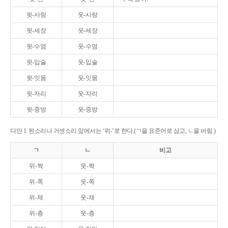
윗-사랑
웃-사랑
윗-세장
웃-세장
윗-수염
웃-수염
윗-입술
웃-입술
윗-잇몸
웃-잇몸
윗-자리
웃-자리
윗-중방
웃-중방
다만 1. 된소리나 거센소리 앞에서는 ‘위-’로 한다.(ㄱ을 표준어로 삼고, ㄴ을 버림.)
ㄱ
ㄴ
비고
위-짝
웃-짝
위-쪽
웃-쪽
위-채
웃-채
위-층
웃-층