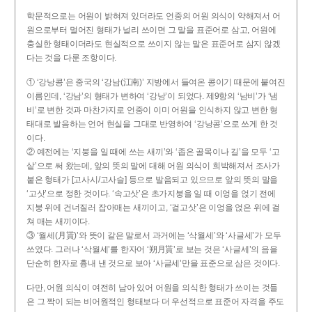
학문적으로는 어원이 밝혀져 있더라도 언중의 어원 의식이 약해져서 어
원으로부터 멀어진 형태가 널리 쓰이면 그 말을 표준어로 삼고, 어원에
충실한 형태이더라도 현실적으로 쓰이지 않는 말은 표준어로 삼지 않겠
다는 것을 다룬 조항이다.
① ‘강낭콩’은 중국의 ‘강남(江南)’ 지방에서 들여온 콩이기 때문에 붙여진
이름인데, ‘강남’의 형태가 변하여 ‘강낭’이 되었다. 제9항의 ‘남비’가 ‘냄
비’로 변한 것과 마찬가지로 언중이 이미 어원을 인식하지 않고 변한 형
태대로 발음하는 언어 현실을 그대로 반영하여 ‘강낭콩’으로 쓰게 한 것
이다.
② 예전에는 ‘지붕을 일 때에 쓰는 새끼’와 ‘좁은 골목이나 길’을 모두 ‘고
샅’으로 써 왔는데, 앞의 뜻의 말에 대해 어원 의식이 희박해져서 조사가
붙은 형태가 [고사시/고사슬] 등으로 발음되고 있으므로 앞의 뜻의 말을
‘고삿’으로 정한 것이다. ‘속고삿’은 초가지붕을 일 때 이엉을 얹기 전에
지붕 위에 건너질러 잡아매는 새끼이고, ‘겉고삿’은 이엉을 얹은 위에 걸
쳐 매는 새끼이다.
③ ‘월세(月貰)’와 뜻이 같은 말로서 과거에는 ‘삭월세’와 ‘사글세’가 모두
쓰였다. 그러나 ‘삭월세’를 한자어 ‘朔月貰’로 보는 것은 ‘사글세’의 음을
단순히 한자로 흉내 낸 것으로 보아 ‘사글세’만을 표준으로 삼은 것이다.
다만, 어원 의식이 여전히 남아 있어 어원을 의식한 형태가 쓰이는 것들
은 그 짝이 되는 비어원적인 형태보다 더 우선적으로 표준어 자격을 주도