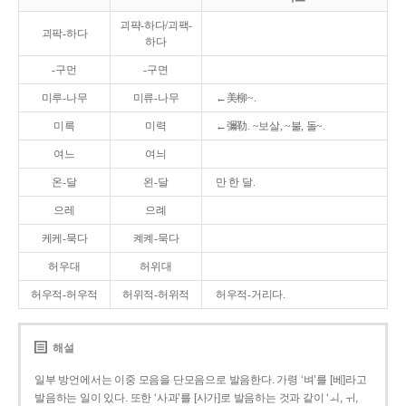
괴퍅-하다/괴팩-
괴팍-하다
하다
-구먼
-구면
미루-나무
미류-나무
←美柳~.
미륵
미력
←彌勒. ~보살, ~불, 돌~.
여느
여늬
온-달
왼-달
만 한 달.
으레
으례
케케-묵다
켸켸-묵다
허우대
허위대
허우적-허우적
허위적-허위적
허우적-거리다.
해설
일부 방언에서는 이중 모음을 단모음으로 발음한다. 가령 ‘벼’를 [베]라고
발음하는 일이 있다. 또한 ‘사과’를 [사가]로 발음하는 것과 같이 ‘ㅚ, ㅟ,