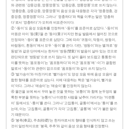
와 관련된 ‘강중강중, 깡쭝깡쭝’도 ‘강종강종, 깡쫑깡쫑’으로 쓰지 않는다.
‘깡충깡충, 강중강중, 깡쭝깡쭝’의 음성 모음 대응형은 각각 ‘껑충껑충, 겅
중겅중, 껑쭝껑쭝’이다. 그러나 ‘ 껑충하다’와 짝을 이루는 말은 ‘깡총하
다’로서 ‘깡충하다’가 오히려 비표준어이다.
② ‘-동이’도 음성 모음화를 인정하여 ‘-둥이’를 표준어로 삼았다. ‘-둥이’의
어원은 아이 ‘동(童)’을 쓴 ‘동이(童-)’이지만 현실 발음에서 멀어진 것으로
인정되어 ‘-둥이’를 표준으로 삼았다. 그에 따라 ‘귀둥이, 막둥이, 쌍둥이,
바람둥이, 흰둥이’에서 모두 ‘-둥이’를 쓴다. 다만, ‘쌍둥이’와는 별개로 ‘쌍
동밤’과 같은 단어에서는 한자어 ‘쌍동(雙童)’의 발음이 살아 있는 것으로
판단되므로 ‘쌍둥밤’으로 쓰지 않는다. 또 살이 올라 보드랍고 통통한 아
이를 뜻하는 ‘옴포동이’는 ‘옴포동하다’의 어근 ‘옴포동’에 ‘-이’가 결합된
말로서 ‘-둥이’와 관련이 없으므로 ‘옴포둥이’와 같이 쓰지 않는다.
③ ‘발가숭이’와 마찬가지로 ‘빨가숭이’도 양성 모음 뒤에 음성 모음이 결
합한 형태를 표준어로 삼는다. 이에 대응하는 짝은 ‘벌거숭이, 뻘거숭
이’이다. 그러나 ‘애송이’는 ‘애숭이’를 인정하지 않는다.
④ 물건을 보에 싸서 꾸려 놓은 것을 뜻하는 ‘보퉁이’와 함께 눈두덩의 불
룩한 부분을 뜻하는 ‘눈퉁이’나 미련한 사람을 낮추어 가리키는 ‘미련퉁
이’ 등에서도 ‘-퉁이’를 쓴다. 그러나 ‘고집통이, 골통이’에서는 ‘통이’를 쓰
는데, 이는 ‘고집통이, 골통이’가 각각 ‘고집통’, ‘골통’에 ‘-이’가 붙은 말이
기 때문이다.
⑤ ‘봉족(奉足), 주초(柱礎)’는 한자어로서의 형태를 인식하지 않고 쓰는
것이 일반적이므로 ‘봉죽, 주추’와 같이 음성 모음 형태를 인정했다.