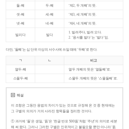
둘-째
두-째
‘제2, 두 개째’의 뜻.
셋-째
세-째
‘제3, 세 개째’의 뜻.
넷-째
네-째
‘제4, 네 개째’의 뜻.
1. 빌려주다, 빌려 오다.
빌리다
빌다
2. ‘용서를 빌다’는 ‘빌다’임.
다만, ‘둘째’는 십 단위 이상의 서수사에 쓰일 때에 ‘두째’로 한다.
ㄱ
ㄴ
비고
열두-째
열두 개째의 뜻은 ‘열둘째’로.
스물두-째
스물두 개째의 뜻은 ‘스물둘째’로.
해설
이 조항은 그동안 용법의 차이가 있는 것으로 규정해 온 것 중 현재에는
그 구별의 의의가 거의 사라진 항목들을 정리한 것이다.
① 과거에 ‘돌’은 생일, ‘돐’은 ‘한글 반포 500돐’처럼 ‘주년’의 의미로 세분
해 써 왔다. 그러나 그러한 구별은 인위적이고 불필요할 뿐만 아니라 ‘돐