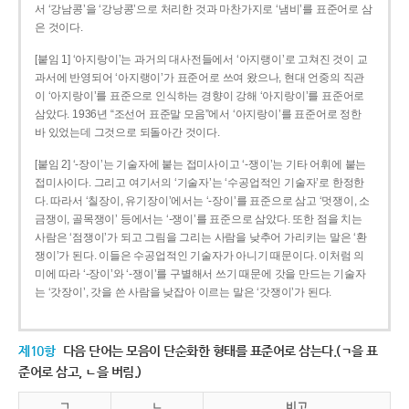
서 ‘강남콩’을 ‘강낭콩’으로 처리한 것과 마찬가지로 ‘냄비’를 표준어로 삼
은 것이다.
[붙임 1] ‘아지랑이’는 과거의 대사전들에서 ‘아지랭이’로 고쳐진 것이 교
과서에 반영되어 ‘아지랭이’가 표준어로 쓰여 왔으나, 현대 언중의 직관
이 ‘아지랑이’를 표준으로 인식하는 경향이 강해 ‘아지랑이’를 표준어로
삼았다. 1936년 “조선어 표준말 모음”에서 ‘아지랑이’를 표준어로 정한
바 있었는데 그것으로 되돌아간 것이다.
[붙임 2] ‘-장이’는 기술자에 붙는 접미사이고 ‘-쟁이’는 기타 어휘에 붙는
접미사이다. 그리고 여기서의 ‘기술자’는 ‘수공업적인 기술자’로 한정한
다. 따라서 ‘칠장이, 유기장이’에서는 ‘-장이’를 표준으로 삼고 ‘멋쟁이, 소
금쟁이, 골목쟁이’ 등에서는 ‘-쟁이’를 표준으로 삼았다. 또한 점을 치는
사람은 ‘점쟁이’가 되고 그림을 그리는 사람을 낮추어 가리키는 말은 ‘환
쟁이’가 된다. 이들은 수공업적인 기술자가 아니기 때문이다. 이처럼 의
미에 따라 ‘-장이’와 ‘-쟁이’를 구별해서 쓰기 때문에 갓을 만드는 기술자
는 ‘갓장이’, 갓을 쓴 사람을 낮잡아 이르는 말은 ‘갓쟁이’가 된다.
제10항
다음 단어는 모음이 단순화한 형태를 표준어로 삼는다.(ㄱ을 표
준어로 삼고, ㄴ을 버림.)
ㄱ
ㄴ
비고