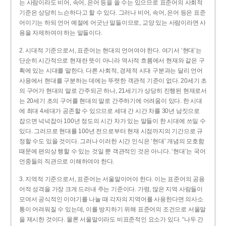
는 사람이라도 비어, 속어, 은어 등을 쓸 수는 있으므로 표준어의 사회적
기준은 상당히 느슨하다고 할 수 있다. 그러나 비어, 속어, 은어 등은 표준
어이기는 하되 언어 예절에 어긋난 말들이므로, 교양 있는 사람이라면 사
용을 자제하여야 하는 말들이다.
2. 시대적 기준으로서, 표준어는 현대의 언어여야 한다. 여기서 ‘현대’는
단순히 시간적으로 현재란 뜻이 아니라 역사적 흐름에서 현재와 같은 구
획에 있는 시대를 말한다. 다른 사회적, 경제적 시대 구분과는 달리 언어
사용에서 현대를 구분하는 데에는 뚜렷한 객관적 기준이 없다. 20세기 초
의 구어가 현대의 말로 간주되곤 하나, 21세기가 상당히 진행된 현재로서
는 20세기 초의 구어를 현대의 말로 간주하기에 어려움이 있다. 한 시대
에 최대 4세대가 공존할 수 있으므로 세대 간 시간 차를 30년 남짓으로
잡으면 넉넉잡아 100년 정도의 시간 차가 있는 말들이 한 시대에 쓰일 수
있다. 그러므로 현대를 100년 전으로부터 현재 시점까지의 기간으로 규
정할 수도 있을 것이다. 그러나 이러한 시간 인식은 ‘현대’ 개념의 모호함
때문에 편의상 행할 수 있는 것일 뿐 객관적인 것은 아니다. ‘현대’는 국어
언중들의 직관으로 이해하여야 한다.
3. 지역적 기준으로서, 표준어는 서울말이어야 한다. 이는 표준어의 공용
어적 성격을 가장 크게 드러내 주는 기준이다. 가령, 많은 지역 사람들이
모여서 공식적인 이야기를 나눌 때 각자의 지역어를 사용한다면 의사소
통이 어려워질 수 있는데, 이를 방지하기 위해 표준어의 조건으로 서울말
을 제시한 것이다. 물론 서울말이라도 비표준적인 요소가 있다. “나두 간