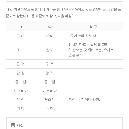
다만, 어원적으로 원형에 더 가까운 형태가 아직 쓰이고 있는 경우에는, 그것을 표
준어로 삼는다.(ㄱ을 표준어로 삼고, ㄴ을 버림.)
ㄱ
ㄴ
비고
갈비
가리
~구이, ~찜, 갈빗-대.
1. 사기 만드는 물레 밑 고리.
갓모
갈모
2. '갈모'는 갓 위에 쓰는, 유지로
만든 우비.
굴-젓
구-젓
말-곁
말-겻
물-수란
물-수랄
밀-뜨리다
미-뜨리다
적-이
저으기
적이-나, 적이나-하면.
휴지
수지
해설