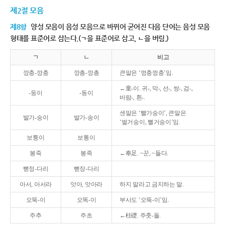
제2절 모음
제8항
양성 모음이 음성 모음으로 바뀌어 굳어진 다음 단어는 음성 모음
형태를 표준어로 삼는다.(ㄱ을 표준어로 삼고, ㄴ을 버림.)
ㄱ
ㄴ
비고
깡충-깡충
깡총-깡총
큰말은 ‘껑충껑충’임.
←童-이. 귀-, 막-, 선-, 쌍-, 검-,
-둥이
-동이
바람-, 흰-.
센말은 ‘빨가숭이’, 큰말은
발가-숭이
발가-송이
‘벌거숭이, 뻘거숭이’임.
보퉁이
보통이
봉죽
봉족
←奉足. ~꾼, ~들다.
뻗정-다리
뻗장-다리
아서, 아서라
앗아, 앗아라
하지 말라고 금지하는 말.
오뚝-이
오똑-이
부사도 ‘오뚝-이’임.
주추
주초
←柱礎. 주춧-돌.