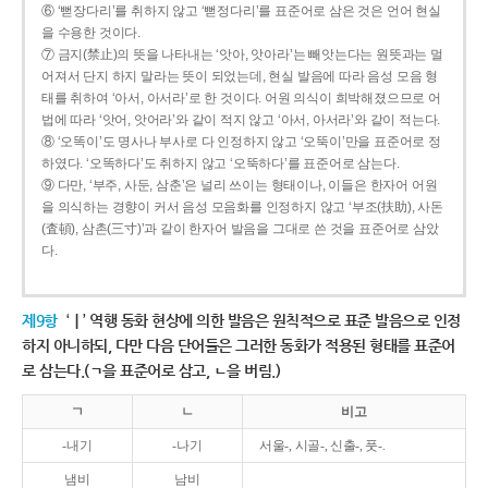
⑥ ‘뻗장다리’를 취하지 않고 ‘뻗정다리’를 표준어로 삼은 것은 언어 현실
을 수용한 것이다.
⑦ 금지(禁止)의 뜻을 나타내는 ‘앗아, 앗아라’는 빼앗는다는 원뜻과는 멀
어져서 단지 하지 말라는 뜻이 되었는데, 현실 발음에 따라 음성 모음 형
태를 취하여 ‘아서, 아서라’로 한 것이다. 어원 의식이 희박해졌으므로 어
법에 따라 ‘앗어, 앗어라’와 같이 적지 않고 ‘아서, 아서라’와 같이 적는다.
⑧ ‘오똑이’도 명사나 부사로 다 인정하지 않고 ‘오뚝이’만을 표준어로 정
하였다. ‘오똑하다’도 취하지 않고 ‘오뚝하다’를 표준어로 삼는다.
⑨ 다만, ‘부주, 사둔, 삼춘’은 널리 쓰이는 형태이나, 이들은 한자어 어원
을 의식하는 경향이 커서 음성 모음화를 인정하지 않고 ‘부조(扶助), 사돈
(査頓), 삼촌(三寸)’과 같이 한자어 발음을 그대로 쓴 것을 표준어로 삼았
다.
제9항
‘ㅣ’ 역행 동화 현상에 의한 발음은 원칙적으로 표준 발음으로 인정
하지 아니하되, 다만 다음 단어들은 그러한 동화가 적용된 형태를 표준어
로 삼는다.(ㄱ을 표준어로 삼고, ㄴ을 버림.)
ㄱ
ㄴ
비고
-내기
-나기
서울-, 시골-, 신출-, 풋-.
냄비
남비