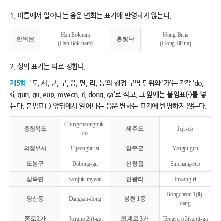
1. 이름에서 일어나는 음운 변화는 표기에 반영하지 않는다.
Han Boknam
Hong Bitna
한복남
홍빛나
(Han Bok-nam)
(Hong Bit-na)
2. 성의 표기는 따로 정한다.
제5항
‘도, 시, 군, 구, 읍, 면, 리, 동’의 행정 구역 단위와 ‘가’는 각각 ‘do,
si, gun, gu, eup, myeon, ri, dong, ga’로 적고, 그 앞에는 붙임표(-)를 넣
는다. 붙임표(-) 앞뒤에서 일어나는 음운 변화는 표기에 반영하지 않는다.
Chungcheongbuk-
충청북도
제주도
Jeju-do
do
의정부시
Uijeongbu-si
양주군
Yangju-gun
도봉구
Dobong-gu
신창읍
Sinchang-eup
삼죽면
Samjuk-myeon
인왕리
Inwang-ri
Bongcheon 1(il)-
당산동
Dangsan-dong
봉천 1동
dong
종로 2가
Jongno 2(i)-ga
퇴계로 3가
Toegyero 3(sam)-ga