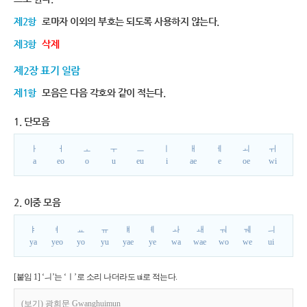
제2항
로마자 이외의 부호는 되도록 사용하지 않는다.
제3항
삭제
제2장 표기 일람
제1항
모음은 다음 각호와 같이 적는다.
1. 단모음
ㅏ
ㅓ
ㅗ
ㅜ
ㅡ
ㅣ
ㅐ
ㅔ
ㅚ
ㅟ
a
eo
o
u
eu
i
ae
e
oe
wi
2. 이중 모음
ㅑ
ㅕ
ㅛ
ㅠ
ㅒ
ㅖ
ㅘ
ㅙ
ㅝ
ㅞ
ㅢ
ya
yeo
yo
yu
yae
ye
wa
wae
wo
we
ui
[붙임 1] ‘ㅢ’는 ‘ㅣ’로 소리 나더라도 ui로 적는다.
(보기) 광희문 Gwanghuimun