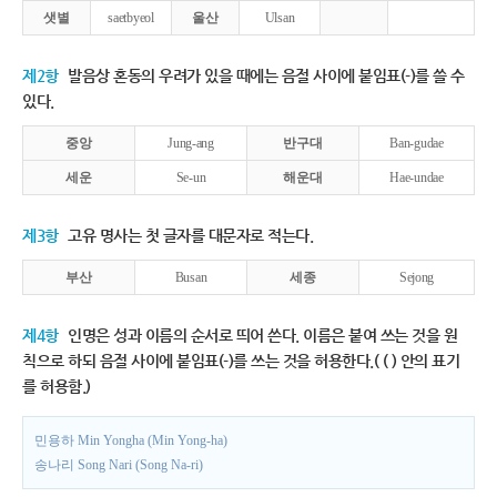
샛별
saetbyeol
울산
Ulsan
제2항
발음상 혼동의 우려가 있을 때에는 음절 사이에 붙임표(-)를 쓸 수
있다.
중앙
Jung-ang
반구대
Ban-gudae
세운
Se-un
해운대
Hae-undae
제3항
고유 명사는 첫 글자를 대문자로 적는다.
부산
Busan
세종
Sejong
제4항
인명은 성과 이름의 순서로 띄어 쓴다. 이름은 붙여 쓰는 것을 원
칙으로 하되 음절 사이에 붙임표(-)를 쓰는 것을 허용한다.( ( ) 안의 표기
를 허용함.)
민용하 Min Yongha (Min Yong-ha)
송나리 Song Nari (Song Na-ri)