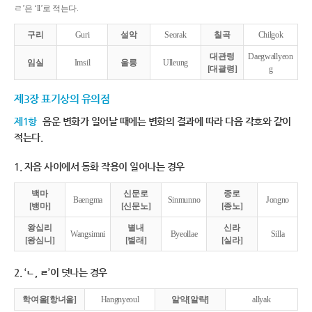
ㄹ’은 ‘ll’로 적는다.
구리
Guri
설악
Seorak
칠곡
Chilgok
대관령
Daegwallyeon
임실
Imsil
울릉
Ulleung
[대괄령]
g
제3장 표기상의 유의점
제1항
음운 변화가 일어날 때에는 변화의 결과에 따라 다음 각호와 같이
적는다.
1. 자음 사이에서 동화 작용이 일어나는 경우
백마
신문로
종로
Baengma
Sinmunno
Jongno
[뱅마]
[신문노]
[종노]
왕십리
별내
신라
Wangsimni
Byeollae
Silla
[왕심니]
[별래]
[실라]
2. ‘ㄴ, ㄹ’이 덧나는 경우
학여울[항녀울]
Hangnyeoul
알약[알략]
allyak