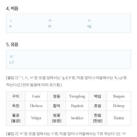
4. 비음
ㄴ
ㅁ
ㅇ
n
m
ng
5. 유음
ㄹ
r, l
[붙임 1] ‘ㄱ, ㄷ, ㅂ’은 모음 앞에서는 ‘g, d, b’로, 자음 앞이나 어말에서는 ‘k, t, p’로
적는다.([ ] 안의 발음에 따라 표기함.)
구미
Gumi
영동
Yeongdong
백암
Baegam
옥천
Okcheon
합덕
Hapdeok
호법
Hobeop
월곶
벚꽃
한밭
Wolgot
beotkkot
Hanbat
[월곧]
[벋꼳]
[한받]
[붙임 2] ‘ㄹ’은 모음 앞에서는 ‘r’로, 자음 앞이나 어말에서는 ‘l’로 적는다. 단, ‘ㄹ