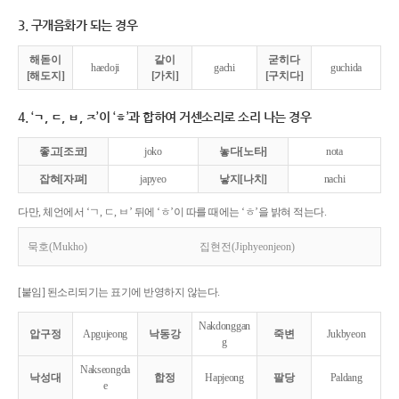
3. 구개음화가 되는 경우
해돋이
같이
굳히다
haedoji
gachi
guchida
[해도지]
[가치]
[구치다]
4. ‘ㄱ, ㄷ, ㅂ, ㅈ’이 ‘ㅎ’과 합하여 거센소리로 소리 나는 경우
좋고[조코]
joko
놓다[노타]
nota
잡혀[자펴]
japyeo
낳지[나치]
nachi
다만, 체언에서 ‘ㄱ, ㄷ, ㅂ’ 뒤에 ‘ㅎ’이 따를 때에는 ‘ㅎ’을 밝혀 적는다.
묵호(Mukho)
집현전(Jiphyeonjeon)
[붙임] 된소리되기는 표기에 반영하지 않는다.
Nakdonggan
압구정
Apgujeong
낙동강
죽변
Jukbyeon
g
Nakseongda
낙성대
합정
Hapjeong
팔당
Paldang
e