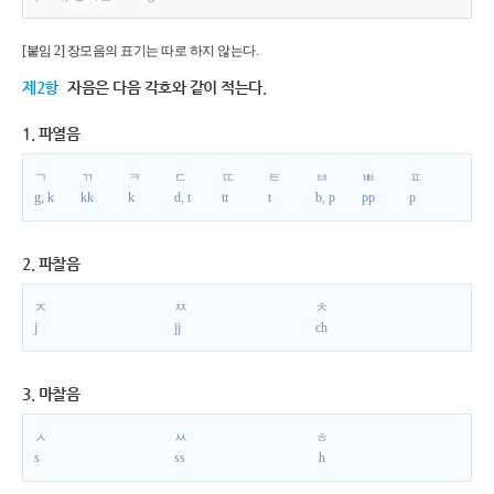
[붙임 2] 장모음의 표기는 따로 하지 않는다.
제2항
자음은 다음 각호와 같이 적는다.
1. 파열음
ㄱ
ㄲ
ㅋ
ㄷ
ㄸ
ㅌ
ㅂ
ㅃ
ㅍ
g, k
kk
k
d, t
tt
t
b, p
pp
p
2. 파찰음
ㅈ
ㅉ
ㅊ
j
jj
ch
3. 마찰음
ㅅ
ㅆ
ㅎ
s
ss
h