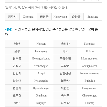
[붙임] ‘시, 군, 읍’의 행정 구역 단위는 생략할 수 있다.
청주시
Cheongju
함평군
Hampyeong
순창읍
Sunchang
제6항
자연 지물명, 문화재명, 인공 축조물명은 붙임표(-) 없이 붙여 쓴
다.
남산
Namsan
속리산
Songnisan
금강
Geumgang
독도
Dokdo
경복궁
Gyeongbokgung
무량수전
Muryangsujeon
연화교
Yeonhwagyo
극락전
Geungnakjeon
안압지
Anapji
남한산성
Namhansanseong
화랑대
Hwarangdae
불국사
Bulguksa
현충사
Hyeonchungsa
독립문
Dongnimmun
오죽헌
Ojukheon
촉석루
Chokseongnu
종묘
Jongmyo
다보탑
Dabotap