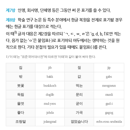
제7항
인명, 회사명, 단체명 등은 그동안 써 온 표기를 쓸 수 있다.
제8항
학술 연구 논문 등 특수 분야에서 한글 복원을 전제로 표기할 경우
에는 한글 표기를 대상으로 적는다.
1)
이 때
글자 대응은 제2장을 따르되 ‘ㄱ, ㄷ, ㅂ, ㄹ’은 ‘g, d, b, l’로만 적는
다. 음가 없는 ‘ㅇ’은 붙임표(-)로 표기하되 어두에서는 생략하는 것을 원
칙으로 한다. 기타 분절의 필요가 있을 때에도 붙임표(-)를 쓴다.
1) '이 때'는 "표준국어대사전"에 따르면 '이때'와 같이 붙여 써야 한다.
집
jib
짚
jip
밖
bakk
값
gabs
붓꽃
buskkoch
먹는
meogneun
독립
doglib
문리
munli
물엿
mul-yeos
굳이
gud-i
좋다
johda
가곡
gagog
조랑말
jolangmal
없었습니다
eobs-eoss-seubnida