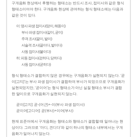
구개음화 현상에서 후행하는 형태소는 반드시 조사, 접미사와 같은 형식
형태소이어야 한다. 구개음화 현상에 관여하는 형식 형태소에는 다음과
같은 것이 있다.
이: 명사 파생 접미사(맏이, 해돋이)
부사 파생 접미사(같이, 굳이)
주격 조사(끝이, 밭이)
서술격 조사(끝이다, 밭이다)
사동 접미사(붙이다)
히: 피동 접미사(걷히다, 닫히다)
사동 접미사(굳히다)
형식 형태소가 결합하지 않은 경우에는 구개음화가 실현되지 않는다. ‘곧
이[고지]’는 부사 파생 접미사가 결합하여 부사가 되었으므로 구개음화가
실현되었지만, ‘곧이어’는 형식 형태소가 아닌 실질 형태소 부사가 결합
한 말이므로 구개음화가 실현되지 않는다.
곧이[고지]: 곧-­(어근)+­-이(부사 파생 접미사)
곧이어[고디어]: 곧(부사)+이어(부사)
현재 표준어에서 구개음화는 형태소와 형태소가 결합할 때 일어나는 현
상이다. 그러므로 ‘마디, 견디다’와 같이 하나의 형태소 내부에서는 구개
음화가 일어나지 않는다.