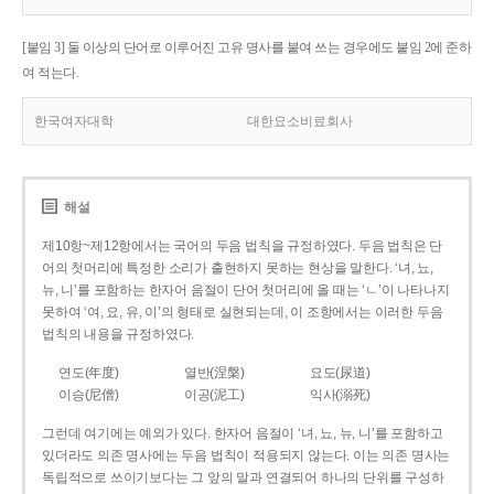
[붙임 3] 둘 이상의 단어로 이루어진 고유 명사를 붙여 쓰는 경우에도 붙임 2에 준하
여 적는다.
한국여자대학
대한요소비료회사
해설
제10항~제12항에서는 국어의 두음 법칙을 규정하였다. 두음 법칙은 단
어의 첫머리에 특정한 소리가 출현하지 못하는 현상을 말한다. ‘녀, 뇨,
뉴, 니’를 포함하는 한자어 음절이 단어 첫머리에 올 때는 ‘ㄴ’이 나타나지
못하여 ‘여, 요, 유, 이’의 형태로 실현되는데, 이 조항에서는 이러한 두음
법칙의 내용을 규정하였다.
연도(年度)
열반(涅槃)
요도(尿道)
이승(尼僧)
이공(泥工)
익사(溺死)
그런데 여기에는 예외가 있다. 한자어 음절이 ‘녀, 뇨, 뉴, 니’를 포함하고
있더라도 의존 명사에는 두음 법칙이 적용되지 않는다. 이는 의존 명사는
독립적으로 쓰이기보다는 그 앞의 말과 연결되어 하나의 단위를 구성하