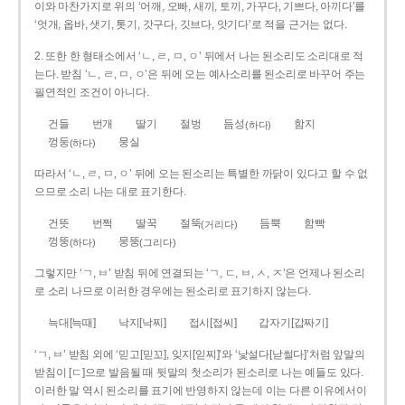
이와 마찬가지로 위의 ‘어깨, 오빠, 새끼, 토끼, 가꾸다, 기쁘다, 아끼다’를
‘엇개, 옵바, 샛기, 톳기, 갓구다, 깃브다, 앗기다’로 적을 근거는 없다.
2. 또한 한 형태소에서 ‘ㄴ, ㄹ, ㅁ, ㅇ’ 뒤에서 나는 된소리도 소리대로 적
는다. 받침 ‘ㄴ, ㄹ, ㅁ, ㅇ’은 뒤에 오는 예사소리를 된소리로 바꾸어 주는
필연적인 조건이 아니다.
건들
번개
딸기
절벙
듬성
함지
(하다)
껑둥
뭉실
(하다)
따라서 ‘ㄴ, ㄹ, ㅁ, ㅇ’ 뒤에 오는 된소리는 특별한 까닭이 있다고 할 수 없
으므로 소리 나는 대로 표기한다.
건뜻
번쩍
딸꾹
절뚝
듬뿍
함빡
(거리다)
껑뚱
뭉뚱
(하다)
(그리다)
그렇지만 ‘ㄱ, ㅂ’ 받침 뒤에 연결되는 ‘ㄱ, ㄷ, ㅂ, ㅅ, ㅈ’은 언제나 된소리
로 소리 나므로 이러한 경우에는 된소리로 표기하지 않는다.
늑대[늑때]
낙지[낙찌]
접시[접씨]
갑자기[갑짜기]
‘ㄱ, ㅂ’ 받침 외에 ‘믿고[믿꼬], 잊지[읻찌]’와 ‘낯설다[낟썰다]’처럼 앞말의
받침이 [ㄷ]으로 발음될 때 뒷말의 첫소리가 된소리로 나는 예들도 있다.
이러한 말 역시 된소리를 표기에 반영하지 않는데 이는 다른 이유에서이