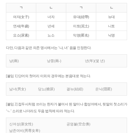
ㄱ
ㄴ
ㄱ
ㄴ
여자(女子)
녀자
유대(紐帶)
뉴대
연세(年歲)
년세
이토(泥土)
니토
요소(尿素)
뇨소
익명(匿名)
닉명
다만, 다음과 같은 의존 명사에서는 ‘냐, 녀’ 음을 인정한다.
냥(兩)
냥쭝(兩-)
년(年)(몇 년)
[붙임 1] 단어의 첫머리 이외의 경우에는 본음대로 적는다.
남녀(男女)
당뇨(糖尿)
결뉴(結紐)
은닉(隱匿)
[붙임 2] 접두사처럼 쓰이는 한자가 붙어서 된 말이나 합성어에서, 뒷말의 첫소리가
‘ㄴ’ 소리로 나더라도 두음 법칙에 따라 적는다.
신여성(新女性)
공염불(空念佛)
남존여비(男尊女卑)