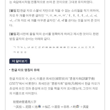
는 속담에서처럼 전통적으로 쓰여 온 것이므로 그대로 유지하였다.
[붙임 1]
한글 자모 스물넉 자만으로 적을 수 없는 소리들을 적기 위하여,
자모 두 개를 어우른 글자인 ‘ㄲ, ㄸ, ㅃ, ㅆ, ㅉ’, ‘ㅐ, ㅒ, ㅔ, ㅖ, ㅘ, ㅚ, ㅝ,
ㅟ, ㅢ’와 자모 세 개를 어우른 글자인 ‘ㅙ, ㅞ’를 쓴다는 것을 보여 준 것이
다.
[붙임 2]
사전에 올릴 적의 순서를 명확하게 하려고 제시한 것이다. 한편
받침 글자의 순서는 아래와 같다.
ㄱ ㄲ ㄳ ㄴ ㄵ ㄶ ㄷ ㄹ ㄺ ㄻ ㄼ ㄽ ㄾ ㄿ ㅀ ㅁ ㅂ ㅄ ㅅ ㅆ ㅇ ㅈ ㅊ
ㅋ ㅌ ㅍ ㅎ
더 알아보기
한글 자모 명칭의 유래
한글 자모의 수, 순서, 이름은 최세진(崔世珍)의 “훈몽자회(訓蒙字會)
(1527)”에서 비롯한다. 최세진은 “훈몽자회” 범례(凡例)에서 한글 자모가
초성에 쓰인 것과 종성에 쓰인 것을 짝을 지어 표시했는데, 그것이 자모
의 이름으로 이어졌다.
初聲終聲通用八字
ㄱ其役 ㄴ尼隱 ㄷ池
ㄹ梨乙 ㅁ眉音 ㅂ非邑 ㅅ時
ㆁ異凝