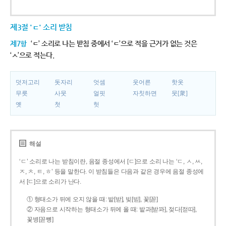
제3절 'ㄷ' 소리 받침
제7항
‘ㄷ’ 소리로 나는 받침 중에서 ‘ㄷ’으로 적을 근거가 없는 것은
‘ㅅ’으로 적는다.
덧저고리
돗자리
엇셈
웃어른
핫옷
무릇
사뭇
얼핏
자칫하면
뭇[衆]
옛
첫
헛
해설
‘ㄷ’ 소리로 나는 받침이란, 음절 종성에서 [ㄷ]으로 소리 나는 ‘ㄷ, ㅅ, ㅆ,
ㅈ, ㅊ, ㅌ, ㅎ’ 등을 말한다. 이 받침들은 다음과 같은 경우에 음절 종성에
서 [ㄷ]으로 소리가 난다.
① 형태소가 뒤에 오지 않을 때: 밭[받], 빚[빋], 꽃[꼳]
② 자음으로 시작하는 형태소가 뒤에 올 때: 밭과[받꽈], 젖다[젇따],
꽃병[꼳뼝]