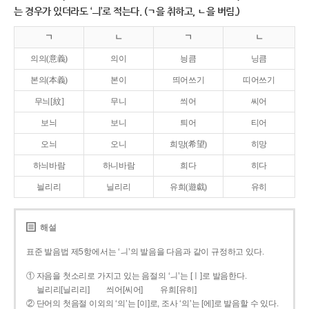
는 경우가 있더라도 ‘ㅢ’로 적는다. (ㄱ을 취하고, ㄴ을 버림.)
ㄱ
ㄴ
ㄱ
ㄴ
의의(意義)
의이
닁큼
닝큼
본의(本義)
본이
띄어쓰기
띠어쓰기
무늬[紋]
무니
씌어
씨어
보늬
보니
틔어
티어
오늬
오니
희망(希望)
히망
하늬바람
하니바람
희다
히다
늴리리
닐리리
유희(遊戱)
유히
해설
표준 발음법 제5항에서는 ‘ㅢ’의 발음을 다음과 같이 규정하고 있다.
① 자음을 첫소리로 가지고 있는 음절의 ‘ㅢ’는 [ㅣ]로 발음한다.
늴리리[닐리리]
씌어[씨어]
유희[유히]
② 단어의 첫음절 이외의 ‘의’는 [이]로, 조사 ‘의’는 [에]로 발음할 수 있다.