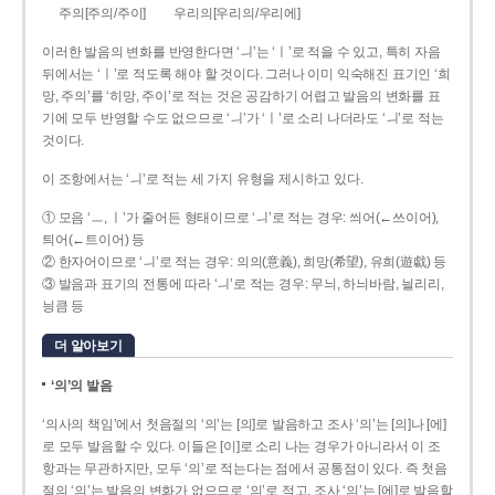
주의[주의/주이]
우리의[우리의/우리에]
이러한 발음의 변화를 반영한다면 ‘ㅢ’는 ‘ㅣ’로 적을 수 있고, 특히 자음
뒤에서는 ‘ㅣ’로 적도록 해야 할 것이다. 그러나 이미 익숙해진 표기인 ‘희
망, 주의’를 ‘히망, 주이’로 적는 것은 공감하기 어렵고 발음의 변화를 표
기에 모두 반영할 수도 없으므로 ‘ㅢ’가 ‘ㅣ’로 소리 나더라도 ‘ㅢ’로 적는
것이다.
이 조항에서는 ‘ㅢ’로 적는 세 가지 유형을 제시하고 있다.
① 모음 ‘ㅡ, ㅣ’가 줄어든 형태이므로 ‘ㅢ’로 적는 경우: 씌어(←쓰이어),
틔어(←트이어) 등
② 한자어이므로 ‘ㅢ’로 적는 경우: 의의(意義), 희망(希望), 유희(遊戱) 등
③ 발음과 표기의 전통에 따라 ‘ㅢ’로 적는 경우: 무늬, 하늬바람, 늴리리,
닁큼 등
더 알아보기
‘의’의 발음
‘의사의 책임’에서 첫음절의 ‘의’는 [의]로 발음하고 조사 ‘의’는 [의]나 [에]
로 모두 발음할 수 있다. 이들은 [이]로 소리 나는 경우가 아니라서 이 조
항과는 무관하지만, 모두 ‘의’로 적는다는 점에서 공통점이 있다. 즉 첫음
절의 ‘의’는 발음의 변화가 없으므로 ‘의’로 적고, 조사 ‘의’는 [에]로 발음할