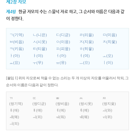
제2장 자모
제4항
한글 자모의 수는 스물넉 자로 하고, 그 순서와 이름은 다음과 같
이 정한다.
ㄱ(기역)
ㄴ(니은)
ㄷ(디귿)
ㄹ(리을)
ㅁ(미음)
ㅂ(비읍)
ㅅ(시옷)
ㅇ(이응)
ㅈ(지읒)
ㅊ(치읓)
ㅋ(키읔)
ㅌ(티읕)
ㅍ(피읖)
ㅎ(히읗)
ㅏ(아)
ㅑ(야)
ㅓ(어)
ㅕ(여)
ㅗ(오)
ㅛ(요)
ㅜ(우)
ㅠ(유)
ㅡ(으)
ㅣ(이)
[붙임 1] 위의 자모로써 적을 수 없는 소리는 두 개 이상의 자모를 어울러서 적되, 그
순서와 이름은 다음과 같이 정한다.
ㄲ
ㄸ
ㅃ
ㅆ
ㅉ
(쌍기역)
(쌍디귿)
(쌍비읍)
(쌍시옷)
(쌍지읒)
ㅐ(애)
ㅒ(얘)
ㅔ(에)
ㅖ(예)
ㅘ(와)
ㅙ(왜)
ㅚ(외)
ㅝ(워)
ㅞ(웨)
ㅟ(위)
ㅢ(의)