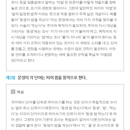
르다. 한글 맞춤법에서 말하는 ‘어법’은 표준어를 어떻게 적을지를 정해
놓은 것으로, 표기와 관련된 원리이다. 그런데 일반적인 의미의 ‘어법’은
‘말의 일정한 법칙’이라는 뜻으로 적용 범위가 무척 넓은 개념이다. 예를
들어 “동생이 밥을 먹는다.”라는 문장에서는 여러 가지 규칙을 찾아볼 수
있다. 서술어 ‘먹는다’는 주어와 목적어가 필요하며, 주어의 지시 대상을
가리키는 ‘동생’에는 조사 ‘가’가 아니라 ‘이’가 붙어야 하고, 목적어의 지
시 대상을 가리키는 ‘밥’에는 조사 ‘를’이 아니라 ‘을’이 붙어야 한다는 등
의 여러 가지 규칙이 적용되어 있는 것이다. 이 외에도 소리를 내고, 단어
를 만들고, 문장을 사용하는 데에는 수없이 많은 규칙이 필요하다. 이처
럼 언어를 조직하거나 운영하는 데에 필요한 규칙을 폭넓게 ‘어법(語
法)’이라고 한다.
제2항
문장의 각 단어는 띄어 씀을 원칙으로 한다.
해설
국어에서 단어를 단위로 띄어쓰기를 하는 것은 단어가 독립적으로 쓰이
는 말의 최소 단위이기 때문이다. ‘동생 밥 먹는다’에서 ‘동생’, ‘밥’, ‘먹는
다’는 각각이 단어이므로 띄어쓰기의 단위가 되어 ‘동생 밥 먹는다’로 띄
어 쓴다. 그런데 단어 가운데 조사는 독립성이 없어서 다른 단어와는 달
리 앞말에 붙여 쓴다. ‘동생이 밥을 먹는다’에서 ‘이’, ‘을’은 조사이므로 ‘동