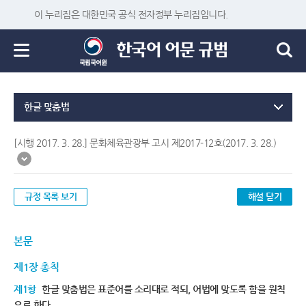
이 누리집은 대한민국 공식 전자정부 누리집입니다.
한글 맞춤법
[시행 2017. 3. 28.] 문화체육관광부 고시 제2017-12호(2017. 3. 28.)
규정 목록 보기
해설 닫기
본문
제1장 총칙
제1항
한글 맞춤법은 표준어를 소리대로 적되, 어법에 맞도록 함을 원칙
으로 한다.