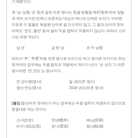
기 때문이다.
즉 ‘냥, 냥쭝, 년’ 등과 같은 의존 명사는 한글 맞춤법 제42항에 따라 앞말
과 띄어 쓰지만 언제나 의존하는 대상과 하나의 단위로 쓰인다. 이러한
이유로 이 말들은 독립된 단어로 잘 인식되지 않고, 그 결과 단어의 첫머
리에도 ‘연도, 열반’ 등과 달리 두음 법칙이 적용되지 않는다. 따라서 소리
나는 대로 적는다.
십 년
금 한 냥
은 두 냥쭝
따라서 ‘年’, ‘年度’처럼 의존 명사로 쓰이기도 하고 명사로 쓰이기도 하는
한자어의 경우에는 두음 법칙의 적용에서 차이가 난다. ‘년, 년도’가 의존
명사라면 ‘연, 연도’는 명사이다.
연 강수량(명사)
일 년(의존 명사)
생산 연도(명사)
2018 년도(의존 명사)
[붙임 1]
단어의 첫머리가 아닌 경우에는 두음 법칙이 적용되지 않으므로
본음대로 적는 것이다.
소녀(少女)
만년(晩年)
배뇨(排尿)
비구니(比丘尼)
운니(雲泥)
탐닉(耽溺)