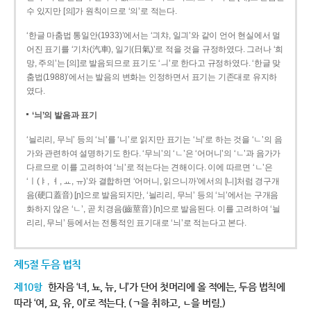
수 있지만 [의]가 원칙이므로 ‘의’로 적는다.
‘한글 마춤법 통일안(1933)’에서는 ‘긔챠, 일긔’와 같이 언어 현실에서 멀
어진 표기를 ‘기차(汽車), 일기(日氣)’로 적을 것을 규정하였다. 그러나 ‘희
망, 주의’는 [의]로 발음되므로 표기도 ‘ㅢ’로 한다고 규정하였다. ‘한글 맞
춤법(1988)’에서는 발음의 변화는 인정하면서 표기는 기존대로 유지하
였다.
‘늬’의 발음과 표기
‘늴리리, 무늬’ 등의 ‘늬’를 ‘니’로 읽지만 표기는 ‘늬’로 하는 것을 ‘ㄴ’의 음
가와 관련하여 설명하기도 한다. ‘무늬’의 ‘ㄴ’은 ‘어머니’의 ‘ㄴ’과 음가가
다르므로 이를 고려하여 ‘늬’로 적는다는 견해이다. 이에 따르면 ‘ㄴ’은
‘ㅣ(ㅑ, ㅕ, ㅛ, ㅠ)’와 결합하면 ‘어머니, 읽으니까’에서의 [니]처럼 경구개
음(硬口蓋音) [ɲ]으로 발음되지만, ‘늴리리, 무늬’ 등의 ‘늬’에서는 구개음
화하지 않은 ‘ㄴ’, 곧 치경음(齒莖音) [n]으로 발음된다. 이를 고려하여 ‘늴
리리, 무늬’ 등에서는 전통적인 표기대로 ‘늬’로 적는다고 본다.
제5절 두음 법칙
제10항
한자음 ‘녀, 뇨, 뉴, 니’가 단어 첫머리에 올 적에는, 두음 법칙에
따라 ‘여, 요, 유, 이’로 적는다. (ㄱ을 취하고, ㄴ을 버림.)