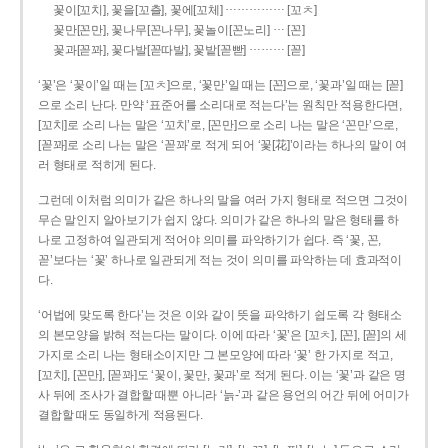
……………
꽃이[꼬치], 꽃을[꼬츨], 꽃에[꼬체]
[꼬ㅊ]
…
꽃만[꼰만], 꽃나무[꼰나무], 꽃놀이[꼰노리]
[꼰]
………
꽃과[꼳꽈], 꽃다발[꼳따발], 꽃밭[꼳빧]
[꼳]
‘꽃’은 ‘꽃이’일 때는 [꼬ㅊ]으로, ‘꽃만’일 때는 [꼰]으로, ‘꽃과’일 때는 [꼳]
으로 소리 난다. 만약 ‘표준어를 소리대로 적는다’는 원칙만 적용한다면,
[꼬치]로 소리 나는 말은 ‘꼬치’로, [꼰만]으로 소리 나는 말은 ‘꼰만’으로,
[꼳꽈]로 소리 나는 말은 ‘꼳꽈’로 적게 되어 ‘꽃[花]’이라는 하나의 말이 여
러 형태로 적히게 된다.
그런데 이처럼 의미가 같은 하나의 말을 여러 가지 형태로 적으면 그것이
무슨 말인지 알아보기가 쉽지 않다. 의미가 같은 하나의 말은 형태를 하
나로 고정하여 일관되게 적어야 의미를 파악하기가 쉽다. 즉 ‘꽃, 꼰,
꼳’보다는 ‘꽃’ 하나로 일관되게 적는 것이 의미를 파악하는 데 효과적이
다.
‘어법에 맞도록 한다’는 것은 이와 같이 뜻을 파악하기 쉽도록 각 형태소
의 본모양을 밝혀 적는다는 말이다. 이에 따라 ‘꽃’은 [꼬ㅊ], [꼰], [꼳]의 세
가지로 소리 나는 형태소이지만 그 본모양에 따라 ‘꽃’ 한 가지로 적고,
[꼬치], [꼰만], [꼳꽈]도 ‘꽃이, 꽃만, 꽃과’로 적게 된다. 이는 ‘꽃’과 같은 명
사 뒤에 조사가 결합할 때뿐 아니라 ‘늙-’과 같은 용언의 어간 뒤에 어미가
결합할 때도 동일하게 적용된다.