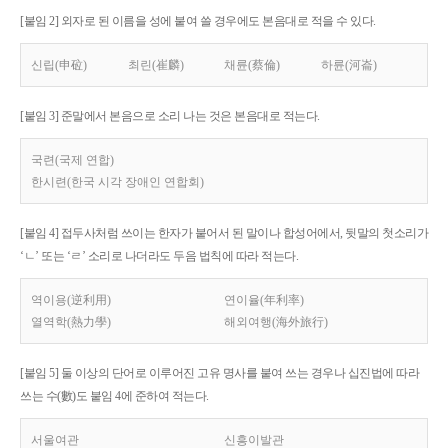
[붙임 2] 외자로 된 이름을 성에 붙여 쓸 경우에도 본음대로 적을 수 있다.
신립(申砬)
최린(崔麟)
채륜(蔡倫)
하륜(河崙)
[붙임 3] 준말에서 본음으로 소리 나는 것은 본음대로 적는다.
국련(국제 연합)
한시련(한국 시각 장애인 연합회)
[붙임 4] 접두사처럼 쓰이는 한자가 붙어서 된 말이나 합성어에서, 뒷말의 첫소리가
‘ㄴ’ 또는 ‘ㄹ’ 소리로 나더라도 두음 법칙에 따라 적는다.
역이용(逆利用)
연이율(年利率)
열역학(熱力學)
해외여행(海外旅行)
[붙임 5] 둘 이상의 단어로 이루어진 고유 명사를 붙여 쓰는 경우나 십진법에 따라
쓰는 수(數)도 붙임 4에 준하여 적는다.
서울여관
신흥이발관