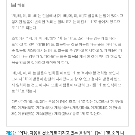
해설
‘계, 례, 몌, 폐, 혜’는 현실에서 [게, 레, 메, 페, 헤]로 발음되는 일이 있다. 그
렇지만 발음이 변화한 것과는 달리 표기는 여전히 ‘ㅖ’로 굳어져 있으므
로 ‘ㅖ’로 적는다.
조항에서 “‘계, 례, 몌, 폐, 혜’의 ‘ㅖ’는 ‘ㅔ’로 소리 나는 경우가 있더라
도”라고 한 것이 ‘례’를 [레]로 발음하는 것을 허용한다는 뜻은 아니다. 표
준 발음법 제5항에서는 [레]로 발음할 수 없다고 명시하고 있기 때문이다.
“소리 나는 경우가 있더라도”는 표준 발음을 제시한 것이 아니라 현실 발
음을 언급한 것이라고 해석해야 한다.
‘계, 몌, 폐, 혜’는 발음의 변화를 따르면 ‘ㅔ’로 적어야 할 것처럼 보인다.
그러나 ‘ㅖ’의 발음이 완전히 사라졌다고 할 수 없고 철자와 발음이 반드
시 일치하는 것도 아니다. 또한 사람들이 여전히 표기를 ‘ㅖ’로 인식하므
로 ‘ㅖ’로 적는다.
다만, 한자 ‘偈, 揭, 憩’는 본음이 [게]이므로 ‘ㅔ’로 적는다. 따라서 ‘게구(偈
句), 게제(偈諦), 게기(揭記), 게방(揭榜), 게양(揭揚), 게재(揭載), 게판(揭
板), 게류(憩流), 게식(憩息), 게휴(憩休)’ 등도 ‘게’로 적는다.
제9항
‘의’나, 자음을 첫소리로 가지고 있는 음절의 ‘ㅢ’는 ‘ㅣ’로 소리 나