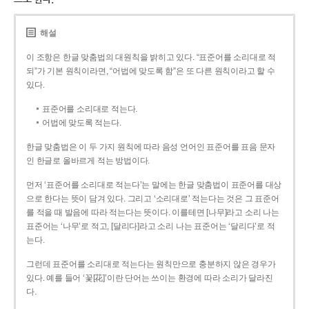
해설
이 조항은 한글 맞춤법의 대원칙을 밝히고 있다. “표준어를 소리대로 적
되”가 기본 원칙이라면, “어법에 맞도록 함”은 또 다른 원칙이라고 할 수
있다.
표준어를 소리대로 적는다.
어법에 맞도록 적는다.
한글 맞춤법은 이 두 가지 원칙에 따라 음성 언어인 표준어를 표음 문자
인 한글로 올바르게 적는 방법이다.
먼저 ‘표준어를 소리대로 적는다’는 말에는 한글 맞춤법이 표준어를 대상
으로 한다는 뜻이 담겨 있다. 그리고 ‘소리대로’ 적는다는 것은 그 표준어
를 적을 때 발음에 따라 적는다는 뜻이다. 이를테면 [나무]라고 소리 나는
표준어는 ‘나무’로 적고, [달리다]라고 소리 나는 표준어는 ‘달리다’로 적
는다.
그런데 표준어를 소리대로 적는다는 원칙만으로 충분하지 않은 경우가
있다. 예를 들어 ‘꽃[花]’이란 단어는 쓰이는 환경에 따라 소리가 달라진
다.