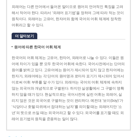
외래어는 다른 언어에서 들어온 말이므로 원어의 언어적인 특징을 고려
해서 적어야 한다. 따라서 ‘외래어 표기법’을 정하여 그에 따라 적는 것이
원칙이다. 외래어는 고유어, 한자어와 함께 국어의 어휘 체계에 정착한
어휘라고 할 수 있다.
더 알아보기
원어에 따른 한국어 어휘 체계
한국어의 어휘 체계는 고유어, 한자어, 외래어로 나눌 수 있다. 이들은 원
어에 차이가 있을 뿐 모두 한국어 어휘에 속한다. 국어사전에서는 단어의
원어를 밝히고 있다. 고유어에는 원어가 제시되어 있지 않고 한자어에는
한자가, 외래어에는 각 단어의 원어명과 로마자 표기가 제시되어 있어서
이로써 어휘 부류를 알 수가 있다. 외래어는 국어의 어휘 체계에 속하지
않는 외국어와 개념적으로 구별된다. 하지만 실생활에서 그 구별이 명확
하지 않을 때가 있다. 현실적으로는 국어사전에 실린 어휘는 외래어, 실
리지 않은 것은 외국어로 구별하는 것이 편리하다. 예컨대 ‘보이(boy)’가
‘식당이나 호텔 따위에서 접대하는 남자’를 의미할 때는 외래어지만 ‘소
년’의 뜻으로 쓰일 때는 외국어라고 할 수 있다. 외국어를 표기할 때도 외
래어 표기법의 원칙을 준용하는 일이 많다.