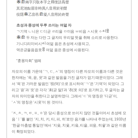
兩字只取本字之釋俚語爲聲
其尼池梨眉非時異八音用於初聲
役隱
乙音邑
凝八音用於終聲
초성과 종성에 두루 쓰이는 여덟 자
ㄱ기역 ㄴ니은 ㄷ디귿 ㄹ리을 ㅁ미음 ㅂ비읍 ㅅ시옷 ㆁ
두 자는 다만 그 글자의 우리말 뜻을 취해 소리로 사용한다.
기니디리미비시
여덟 음은 초성에 사용되고,
역은귿을음읍옷
여덟 음은 종성에 사용된다.
“훈몽자회” 범례
자모의 이름 가운데 ‘ㄱ, ㄷ, ㅅ’의 명칭이 다른 자모의 이름과 다른 것은
한자에는 ‘윽, 읃, 읏’과 같은 발음을 가진 글자가 없기 때문이었다. 그래
서 ‘윽’은 가까운 발음인 ‘役(역)’으로 표시하여 ‘ㄱ’은 ‘기역’이 되었다. 그
리고 ‘읃’과 ‘읏’은 각각 ‘末(귿 말)’과 ‘衣(옷 의)’로 표기하고, 두 글자는 글
자의 의미만을 취한다고 설명하였다. 그래서 ‘ㄷ’의 명칭은 ‘디귿’이,
‘ㅅ’의 명칭은 ‘시옷’이 된 것이다.
‘ㅈ, ㅊ, ㅋ, ㅌ, ㅍ, ㅎ’은 당시 종성으로 쓰이지 않던 것들이어서 초성에 모
음 ‘ㅣ’를 붙인 ‘지, 치, 키, 티, 피, 히’로만 음가를 나타내 주었는데, 1933년
‘한글 마춤법 통일안’에서 ‘지읒, 치읓, 키읔, 티읕, 피읖, 히읗’과 같은 이름
이 확정되었다.