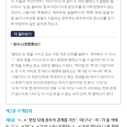
다. 이들은 ‘어간+어미’, ‘어근+어근’과 같이 두 개의 형태소가 결합된 말
이라서, ‘눈곱, 발바닥’ 등과 마찬가지로 된소리를 표기에 반영하지 않는
것이다. 그렇지만 ‘똑똑하다, 쓱싹쓱싹, 쌉쌀하다’의 ‘똑똑, 쓱싹, 쌉쌀’처
럼 같거나 비슷한 음절이 거듭되는 경우에는 예외적으로 된소리를 표기
에 반영하여 같은 글자로 적는다.
더 알아보기
형태소(形態素)란?
‘형태소’는 뜻을 가지고 있는 가장 작은 단위를 말한다. 국어에서 ‘ㅂ’이나
‘ㅣ’ 등은 뜻을 가지고 있지 않기 때문에 형태소가 될 수 없지만 ‘비’가 되
면 뜻을 이루는 최소 단위인 형태소가 된다. ‘책가방’은 ‘책’과 ‘가방’이라
는 두 가지 의미로 쪼개지기 때문에 형태소는 ‘책가방’이 아니라 ‘책’과
‘가방’이다. 더 작은 단위로 쪼개진다고 해도 쪼갰을 때 의미가 없어지거
나 쪼개기 전의 의미와 관련되는 의미가 없어지면 안 된다. ‘나비’는
‘나’와 ‘비’로 쪼개어지지만 이때 ‘나’와 ‘비’는 ‘나비’의 의미와는 전혀 관계
가 없으므로 ‘나비’는 더 이상 쪼갤 수 없는 의미 단위, 즉 형태소가 된다.
제2절 구개음화
제6항
‘ㄷ, ㅌ’ 받침 뒤에 종속적 관계를 가진 ‘- 이(-)’나 ‘- 히 -’가 올 적에
는 그 ‘ㄷ, ㅌ’이 ‘ㅈ, ㅊ’으로 소리 나더라도 ‘ㄷ, ㅌ’으로 적는다.(ㄱ을 취하