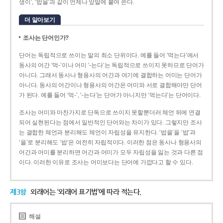
생이’, ‘밥을’과 같이 언제나 앞말에 붙여 쓴다.
더 알아보기
조사는 단어인가?
단어는 독립적으로 쓰이는 말의 최소 단위이다. 예를 들어 ‘먹는다’에서
동사의 어간 ‘먹-­’이나 어미 ‘­-는다’는 독립적으로 쓰이지 못하므로 단어가
아니다. 그래서 동사나 형용사의 어간과 여기에 결합하는 어미는 단어가
아니다. 동사의 어간이나 형용사의 어간은 어미와 서로 결합해야만 단어
가 된다. 예를 들어 ‘먹-’, ‘-는다’는 단어가 아니지만 ‘먹는다’는 단어이다.
조사는 어미와 마찬가지로 단독으로 쓰이지 못할뿐더러 체언 뒤에 연결
되어 실현된다는 점에서 일반적인 단어와는 차이가 있다. 그렇지만 조사
는 결합한 체언과 분리해도 체언이 자립성을 유지한다. ‘밥을’을 ‘밥’과
‘을’로 분리해도 ‘밥’은 여전히 자립적이다. 이러한 점은 동사나 형용사의
어간과 어미를 분리하면 어간과 어미가 모두 자립성을 잃는 것과 다른 점
이다. 이러한 이유로 조사는 어미보다는 단어에 가깝다고 할 수 있다.
제3항
외래어는 ‘외래어 표기법’에 따라 적는다.
해설