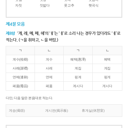
자칫
짓밟다
풋고추
햇곡식
제4절 모음
제8항
‘계, 례, 몌, 폐, 혜’의 ‘ㅖ’는 ‘ㅔ’로 소리 나는 경우가 있더라도 ‘ㅖ’로
적는다. (ㄱ을 취하고, ㄴ을 버림.)
ㄱ
ㄴ
ㄱ
ㄴ
계수(桂樹)
게수
혜택(惠澤)
헤택
사례(謝禮)
사레
계집
게집
연몌(連袂)
연메
핑계
핑게
폐품(廢品)
페품
계시다
게시다
다만, 다음 말은 본음대로 적는다.
게송(偈頌)
게시판(揭示板)
휴게실(休憩室)