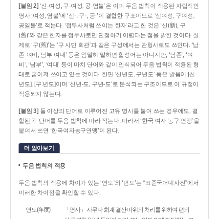
[붙임 2]
‘신-여성, 구-여성, 공-염불’은 이미 두음 법칙이 적용된 자립적인
명사 ‘여성, 염불’에 ‘신-, 구-, 공-’이 결합한 구조이므로 ‘신여성, 구여성,
공염불’로 적는다. ‘접두사처럼 쓰이는 한자’라고 한 것은 ‘신(新), 구
(舊)’와 같은 한자를 접두사로만 단정하기 어렵다는 점을 밝힌 것이다. 실
제로 ‘구(舊)’는 ‘구 시민 회관’과 같은 구성에서는 관형사로도 쓰인다. ‘남
존­-여비, 남부-­여대’ 등은 엄밀히 말하면 합성어는 아니지만, ‘남존’, ‘여
비’, ‘남부’, ‘여대’ 등이 마치 단어와 같이 인식되어 두음 법칙이 적용된 형
태로 굳어져 쓰이고 있는 것이다. 한편 ‘신년도, 구년도’ 등은 발음이 [신
년도], [구ː년도]이며 ‘신년­-도, 구년-­도’로 분석되는 구조이므로 이 규정이
적용되지 않는다.
[붙임 3]
둘 이상의 단어로 이루어진 고유 명사를 붙여 쓰는 경우에도, 결
합된 각 단어를 두음 법칙에 따라 적는다. 따라서 ‘한국 여자 농구 연맹’을
붙여서 쓰면 ‘한국여자농구연맹’이 된다.
더 알아보기
두음 법칙의 적용
두음 법칙의 적용에 차이가 있는 ‘연도’와 ‘년도’는 “표준국어대사전”에서
이러한 차이점을 확인할 수 있다.
연도(年度)
「명사」 사무나 회계 결산 따위의 처리를 위하여 편의