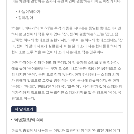
이는 체언에 결합하는 조사나 용언 어간에 결합하는 어미도 마찬가지다.
하늘이/바다가
잡아/접어
‘하늘이, 바다가’의 ‘이/가’는 주격의 뜻을 나타내는 동일한 형태소이지만
하나로 고정해서 적을 수가 없다. ‘잡-, 접-’에 결합하는 ‘-고’는 ‘잡고, 접
고’처럼 하나의 형태로만 실현되지만 ‘-아/-어’는 하나의 형태소인데도 ‘잡
아, 접어’와 같이 다르게 실현된다. 이는 달리 소리 나는 형태들을 하나의
형태소로 모두 적을 수 없어서 소리 나는 대로 적는 경우이다.
한편 한자어는 이러한 원리와 관계없이 각 글자의 소리를 밝혀 적는다.
예를 들어 ‘국어(國語)’는 [구거]로 소리 나고 ‘국민(國民)’은 [궁민]으로 소
리 나지만 ‘구거’, ‘궁민’으로 적지 않는다. 한자 하나하나는 소리와 의미
가 정해져 있으므로 그것을 밝혀 적는 것이 독서에 효율적이다. 즉 한자
‘국(國)’, ‘어(語)’, ‘민(民)’은 ‘나라 국’, ‘말씀 어’, ‘백성 민’과 같이 소리와 의
미가 정해져 있으므로 그 독립적인 소리와 의미를 알 수 있도록 ‘국어, 국
민’으로 적는다.
더 알아보기
‘어법(語法)’의 의미
한글 맞춤법에서 사용되는 ‘어법’과 일반적인 의미의 ‘어법’은 개념이 다