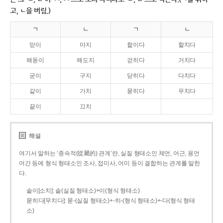
고, ㄴ을 버림.)
ㄱ
ㄴ
ㄱ
ㄴ
맏이
마지
핥이다
할치다
해돋이
해도지
걷히다
거치다
굳이
구지
닫히다
다치다
같이
가치
묻히다
무치다
끝이
끄치
해설
여기서 말하는 ‘종속적(從屬的) 관계’란, 실질 형태소인 체언, 어근, 용언
어간 등에 형식 형태소인 조사, 접미사, 어미 등이 결합하는 관계를 말한
다.
솥이[소치]: 솥(실질 형태소)+이(형식 형태소)
묻히다[무치다]: 묻­-(실질 형태소)+­-히­-(형식 형태소)+-다(형식 형태
소)