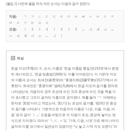
[붙임 2] 사전에 올릴 적의 자모 순서는 다음과 같이 정한다.
자음:
ㄱ
ㄲ
ㄴ
ㄷ
ㄸ
ㄹ
ㅁ
ㅂ
ㅃ
ㅅ
ㅆ
ㅇ
ㅈ
ㅉ
ㅊ
ㅋ
ㅌ
ㅍ
ㅎ
모음:
ㅏ
ㅐ
ㅑ
ㅒ
ㅓ
ㅔ
ㅕ
ㅖ
ㅗ
ㅘ
ㅙ
ㅚ
ㅛ
ㅜ
ㅝ
ㅞ
ㅟ
ㅠ
ㅡ
ㅢ
ㅣ
해설
한글 자모(字母)의 수, 순서, 이름은 ‘한글 마춤법 통일안(1933)’에서 분명
히 제시되었고, ‘한글 맞춤법(1988)’도 이를 이어받았다. 이 가운데 자모
의 이름과 순서는 최세진(崔世珍)의 “훈몽자회(訓蒙字會)(1527)”에서 비
롯한다. 최세진은 “훈몽자회” 범례(凡例)에서 한글 자모의 음가를 한자로
나타냈는데, 자음자의 경우 초성에 쓰인 것과 종성에 쓰인 것을 짝을 지
어 표시했고 그것이 글자의 이름으로 굳어졌다. 예를 들어 ‘ㄱ’ 아래에는
한자로 ‘其役’이라고 적었는데, ‘其(기)’는 초성의 음가를, ‘役(역)’은 종성
의 음가를 나타낸다. 기본적으로 자음자의 이름은 ‘니은, 리을, 미음, 비
읍’ 등과 같이 ‘ㅣㅡ’ 모음을 바탕으로 각 자음이 초성, 종성에 놓이는 방
식으로 지어졌다. 따라서 ‘ㄱ, ㄷ, ㅅ’도 ‘기윽, 디읃, 시읏’으로 해야 나머지
글자와 이름 표기에서 일관성이 있겠지만 “낫 놓고 기역 자도 모른다.”라