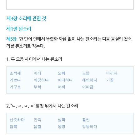
제3장 소리에 관한 것
제1절 된소리
제5항
한 단어 안에서 뚜렷한 까닭 없이 나는 된소리는 다음 음절의 첫소
리를 된소리로 적는다.
1. 두 모음 사이에서 나는 된소리
소쩍새
어깨
오빠
으뜸
아끼다
기쁘다
깨끗하다
어떠하다
해쓱하다
가끔
거꾸로
부썩
어찌
이따금
2. ‘ㄴ, ㄹ, ㅁ, ㅇ’ 받침 뒤에서 나는 된소리
산뜻하다
잔뜩
살짝
훨씬
담뿍
움찔
몽땅
엉뚱하다