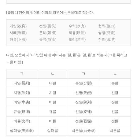
[붙임 1] 단어의 첫머리 이외의 경우에는 본음대로 적는다.
개량(改良)
선량(善良)
수력(水力)
협력(協力)
사례(謝禮)
혼례(婚禮)
와룡(臥龍)
쌍룡(雙龍)
하류(下流)
급류(急流)
도리(道理)
진리(眞理)
다만, 모음이나 ‘ㄴ’ 받침 뒤에 이어지는 ‘렬, 률’은 ‘열, 율’로 적는다.(ㄱ을 취하고
ㄴ을 버림.)
ㄱ
ㄴ
ㄱ
ㄴ
나열(羅列)
나렬
분열(分裂)
분렬
치열(齒列)
치렬
선열(先烈)
선렬
비열(卑劣)
비렬
진열(陳列)
진렬
규율(規律)
규률
선율(旋律)
선률
비율(比率)
비률
전율(戰慄)
전률
실패율(失敗率)
실패률
백분율(百分率)
백분률