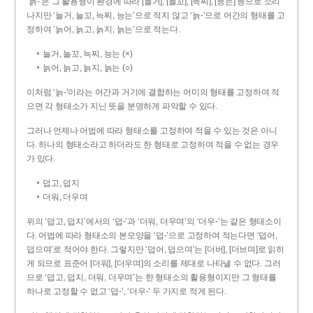
‘늙-’은 그 활용형이 환경에 따라 [늘거], [늘꼬], [늑찌], [능는] 등으로 소리
나지만 ‘늘거, 늘꼬, 늑찌, 능는’으로 적지 않고 ‘늙-’으로 어간의 형태를 고
정하여 ‘늙어, 늙고, 늙지, 늙는’으로 적는다.
늘거, 늘꼬, 늑찌, 능는 (×)
늙어, 늙고, 늙지, 늙는 (○)
이처럼 ‘늙-­’이라는 어간과 거기에 결합하는 어미의 형태를 고정하여 적
으면 각 형태소가 지닌 뜻을 분명하게 파악할 수 있다.
그러나 언제나 어법에 따라 형태소를 고정하여 적을 수 있는 것은 아니
다. 하나의 형태소라고 하더라도 한 형태로 고정하여 적을 수 없는 경우
가 있다.
덥고, 덥지
더워, 더우며
위의 ‘덥고, 덥지’에서의 ‘덥-­’과 ‘더워, 더우며’의 ‘더우-­’는 같은 형태소이
다. 어법에 따라 형태소의 본모양을 ‘덥-­’으로 고정하여 적는다면 ‘덥어,
덥으며’로 적어야 한다. 그렇지만 ‘덥어, 덥으며’는 [더버], [더브며]로 읽히
게 되므로 표준어 [더워], [더우며]의 소리를 제대로 나타낼 수 없다. 그러
므로 ‘덥고, 덥지, 더워, 더우며’는 한 형태소의 활용형이지만 그 형태를
하나로 고정할 수 없고 ‘덥-’, ‘더우-’ 두 가지로 적게 된다.