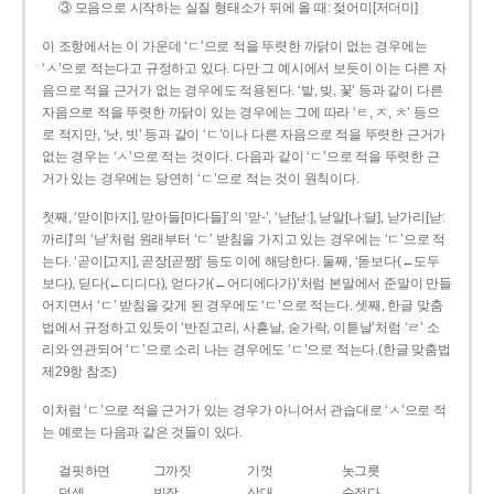
③ 모음으로 시작하는 실질 형태소가 뒤에 올 때: 젖어미[저더미]
이 조항에서는 이 가운데 ‘ㄷ’으로 적을 뚜렷한 까닭이 없는 경우에는
‘ㅅ’으로 적는다고 규정하고 있다. 다만 그 예시에서 보듯이 이는 다른 자
음으로 적을 근거가 없는 경우에도 적용된다. ‘밭, 빚, 꽃’ 등과 같이 다른
자음으로 적을 뚜렷한 까닭이 있는 경우에는 그에 따라 ‘ㅌ, ㅈ, ㅊ’ 등으
로 적지만, ‘낫, 빗’ 등과 같이 ‘ㄷ’이나 다른 자음으로 적을 뚜렷한 근거가
없는 경우는 ‘ㅅ’으로 적는 것이다. 다음과 같이 ‘ㄷ’으로 적을 뚜렷한 근
거가 있는 경우에는 당연히 ‘ㄷ’으로 적는 것이 원칙이다.
첫째, ‘맏이[마지], 맏아들[마다들]’의 ‘맏-’, ‘낟[낟ː], 낟알[나ː달], 낟가리[낟ː
까리]’의 ‘낟’처럼 원래부터 ‘ㄷ’ 받침을 가지고 있는 경우에는 ‘ㄷ’으로 적
는다. ‘곧이[고지], 곧장[곧짱]’ 등도 이에 해당한다. 둘째, ‘돋보다(←도두
보다), 딛다(←디디다), 얻다가(←어디에다가)’처럼 본말에서 준말이 만들
어지면서 ‘ㄷ’ 받침을 갖게 된 경우에도 ‘ㄷ’으로 적는다. 셋째, 한글 맞춤
법에서 규정하고 있듯이 ‘반짇고리, 사흗날, 숟가락, 이튿날’처럼 ‘ㄹ’ 소
리와 연관되어 ‘ㄷ’으로 소리 나는 경우에도 ‘ㄷ’으로 적는다.(한글 맞춤법
제29항 참조)
이처럼 ‘ㄷ’으로 적을 근거가 있는 경우가 아니어서 관습대로 ‘ㅅ’으로 적
는 예로는 다음과 같은 것들이 있다.
걸핏하면
그까짓
기껏
놋그릇
덧셈
빗장
삿대
숫접다