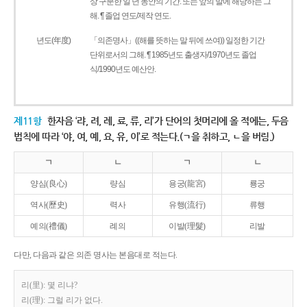
상 구분한 일 년 동안의 기간. 또는 앞의 말에 해당하는 그
해. ¶ 졸업 연도/제작 연도.
년도(年度)
「의존명사」((해를 뜻하는 말 뒤에 쓰여)) 일정한 기간
단위로서의 그해. ¶ 1985년도 출생자/1970년도 졸업
식/1990년도 예산안.
제11항
한자음 ‘랴, 려, 례, 료, 류, 리’가 단어의 첫머리에 올 적에는, 두음
법칙에 따라 ‘야, 여, 예, 요, 유, 이’로 적는다.(ㄱ을 취하고, ㄴ을 버림.)
ㄱ
ㄴ
ㄱ
ㄴ
양심(良心)
량심
용궁(龍宮)
룡궁
역사(歷史)
력사
유행(流行)
류행
예의(禮儀)
례의
이발(理髮)
리발
다만, 다음과 같은 의존 명사는 본음대로 적는다.
리(里): 몇 리냐?
리(理): 그럴 리가 없다.