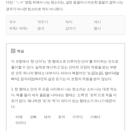
다만, ‘ㄱ, ㅂ’ 받침 뒤에서 나는 된소리는, 같은 음절이나 비슷한 음절이 겹쳐 나는
경우가 아니면 된소리로 적지 아니한다.
국수
깍두기
딱지
색시
싹둑(~싹둑)
법석
갑자기
몹시
해설
이 조항에서 ‘한 단어’는 ‘한 형태소로 이루어진 단어’를 의미하는 것으로
풀이할 수 있다. 실제로 예시하고 있는 단어와 규정의 적용을 받는 부분
은 모두 하나의 형태소 내부이다. 따라서 복합어인 ‘눈곱[눈꼽], 발바닥[발
빠닥], 잠자리[잠짜리]’와 같은 표기는 이 조항의 적용을 받지 않는다.
1. 한 형태소 안의 두 모음 사이에서 나는 된소리는 소리 나는 대로 적는
다. 예를 들어 새의 울음을 나타내는 형태소 ‘소쩍’은 ‘솟적’으로 적을 이
유가 없다. 왜냐하면 ‘솟’과 ‘적’이 의미가 있는 형태소가 아니기 때문이
다.
어깨
오빠
새끼
토끼
가꾸다
기쁘다
아끼다