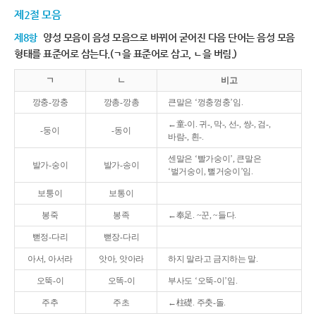
제2절 모음
제8항
양성 모음이 음성 모음으로 바뀌어 굳어진 다음 단어는 음성 모음
형태를 표준어로 삼는다.(ㄱ을 표준어로 삼고, ㄴ을 버림.)
ㄱ
ㄴ
비고
깡충-깡충
깡총-깡총
큰말은 ‘껑충껑충’임.
←童-이. 귀-, 막-, 선-, 쌍-, 검-,
-둥이
-동이
바람-, 흰-.
센말은 ‘빨가숭이’, 큰말은
발가-숭이
발가-송이
‘벌거숭이, 뻘거숭이’임.
보퉁이
보통이
봉죽
봉족
←奉足. ~꾼, ~들다.
뻗정-다리
뻗장-다리
아서, 아서라
앗아, 앗아라
하지 말라고 금지하는 말.
오뚝-이
오똑-이
부사도 ‘오뚝-이’임.
주추
주초
←柱礎. 주춧-돌.