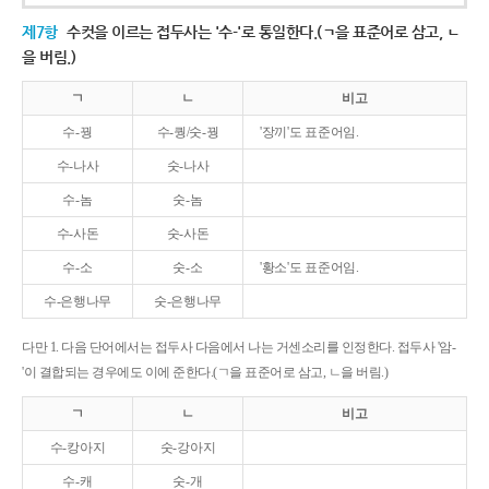
제7항
수컷을 이르는 접두사는 '수-'로 통일한다.(ㄱ을 표준어로 삼고, ㄴ
을 버림.)
ㄱ
ㄴ
비고
수-꿩
수-퀑/숫-꿩
'장끼'도 표준어임.
수-나사
숫-나사
수-놈
숫-놈
수-사돈
숫-사돈
수-소
숫-소
'황소'도 표준어임.
수-은행나무
숫-은행나무
다만 1. 다음 단어에서는 접두사 다음에서 나는 거센소리를 인정한다. 접두사 '암-
'이 결합되는 경우에도 이에 준한다.(ㄱ을 표준어로 삼고, ㄴ을 버림.)
ㄱ
ㄴ
비고
수-캉아지
숫-강아지
수-캐
숫-개