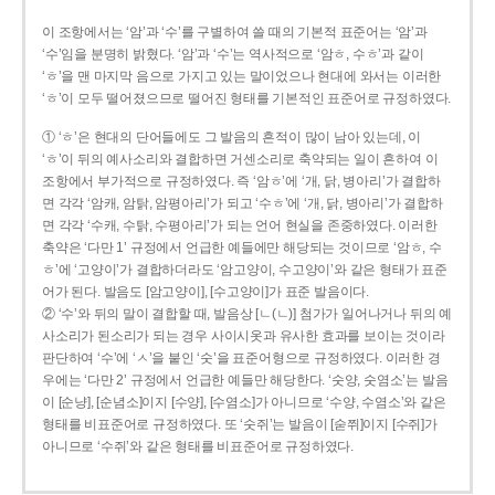
이 조항에서는 ‘암’과 ‘수’를 구별하여 쓸 때의 기본적 표준어는 ‘암’과
‘수’임을 분명히 밝혔다. ‘암’과 ‘수’는 역사적으로 ‘암ㅎ, 수ㅎ’과 같이
‘ㅎ’을 맨 마지막 음으로 가지고 있는 말이었으나 현대에 와서는 이러한
‘ㅎ’이 모두 떨어졌으므로 떨어진 형태를 기본적인 표준어로 규정하였다.
① ‘ㅎ’은 현대의 단어들에도 그 발음의 흔적이 많이 남아 있는데, 이
‘ㅎ’이 뒤의 예사소리와 결합하면 거센소리로 축약되는 일이 흔하여 이
조항에서 부가적으로 규정하였다. 즉 ‘암ㅎ’에 ‘개, 닭, 병아리’가 결합하
면 각각 ‘암캐, 암탉, 암평아리’가 되고 ‘수ㅎ’에 ‘개, 닭, 병아리’가 결합하
면 각각 ‘수캐, 수탉, 수평아리’가 되는 언어 현실을 존중하였다. 이러한
축약은 ‘다만 1’ 규정에서 언급한 예들에만 해당되는 것이므로 ‘암ㅎ, 수
ㅎ’에 ‘고양이’가 결합하더라도 ‘암고양이, 수고양이’와 같은 형태가 표준
어가 된다. 발음도 [암고양이], [수고양이]가 표준 발음이다.
② ‘수’와 뒤의 말이 결합할 때, 발음상 [ㄴ(ㄴ)] 첨가가 일어나거나 뒤의 예
사소리가 된소리가 되는 경우 사이시옷과 유사한 효과를 보이는 것이라
판단하여 ‘수’에 ‘ㅅ’을 붙인 ‘숫’을 표준어형으로 규정하였다. 이러한 경
우에는 ‘다만 2’ 규정에서 언급한 예들만 해당한다. ‘숫양, 숫염소’는 발음
이 [순냥], [순념소]이지 [수양], [수염소]가 아니므로 ‘수양, 수염소’와 같은
형태를 비표준어로 규정하였다. 또 ‘숫쥐’는 발음이 [숟쮜]이지 [수쥐]가
아니므로 ‘수쥐’와 같은 형태를 비표준어로 규정하였다.