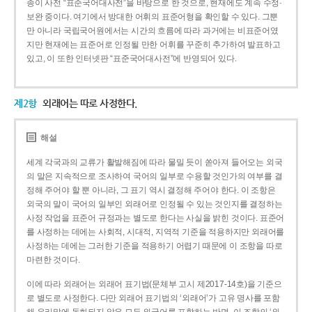
종이 사전 “표준국어대사전”을 바탕으로 한 것으로, 현재에도 계속 수정·
보완 중이다. 여기에서 방대한 어휘의 표준어형을 확인할 수 있다. 그뿐
만 아니라 국립국어원에서는 시간의 흐름에 따라 과거에는 비표준어였
지만 현재에는 표준어로 인정될 만한 어휘를 꾸준히 추가하여 발표하고
있고, 이 또한 인터넷판 “표준국어대사전”에 반영되어 있다.
제2항
외래어는 따로 사정한다.
해설
세계 각국과의 교류가 활발해짐에 따라 물밀 듯이 쏟아져 들어오는 외국
의 말은 지속적으로 조사하여 국어의 일부로 수용할 것인가의 여부를 결
정해 주어야 할 뿐 아니라, 그 표기 역시 결정해 주어야 한다. 이 조항은
외국의 말이 국어의 일부인 외래어로 인정될 수 있는 것인지를 결정하는
사정 작업을 표준어 규정과는 별도로 한다는 사실을 밝힌 것이다. 표준어
를 사정하는 데에는 사회적, 시대적, 지역적 기준을 적용하지만 외래어를
사정하는 데에는 그러한 기준을 적용하기 어렵기 때문에 이 조항을 따로
마련한 것이다.
이에 따라 외래어는 외래어 표기법(문체부 고시 제2017-14호)을 기준으
로 별도로 사정한다. 다만 외래어 표기법의 ‘외래어’가 고유 명사를 포함