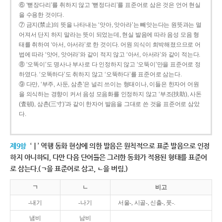
⑥ ‘뻗장다리’를 취하지 않고 ‘뻗정다리’를 표준어로 삼은 것은 언어 현실
을 수용한 것이다.
⑦ 금지(禁止)의 뜻을 나타내는 ‘앗아, 앗아라’는 빼앗는다는 원뜻과는 멀
어져서 단지 하지 말라는 뜻이 되었는데, 현실 발음에 따라 음성 모음 형
태를 취하여 ‘아서, 아서라’로 한 것이다. 어원 의식이 희박해졌으므로 어
법에 따라 ‘앗어, 앗어라’와 같이 적지 않고 ‘아서, 아서라’와 같이 적는다.
⑧ ‘오똑이’도 명사나 부사로 다 인정하지 않고 ‘오뚝이’만을 표준어로 정
하였다. ‘오똑하다’도 취하지 않고 ‘오뚝하다’를 표준어로 삼는다.
⑨ 다만, ‘부주, 사둔, 삼춘’은 널리 쓰이는 형태이나, 이들은 한자어 어원
을 의식하는 경향이 커서 음성 모음화를 인정하지 않고 ‘부조(扶助), 사돈
(査頓), 삼촌(三寸)’과 같이 한자어 발음을 그대로 쓴 것을 표준어로 삼았
다.
제9항
‘ㅣ’ 역행 동화 현상에 의한 발음은 원칙적으로 표준 발음으로 인정
하지 아니하되, 다만 다음 단어들은 그러한 동화가 적용된 형태를 표준어
로 삼는다.(ㄱ을 표준어로 삼고, ㄴ을 버림.)
ㄱ
ㄴ
비고
-내기
-나기
서울-, 시골-, 신출-, 풋-.
냄비
남비