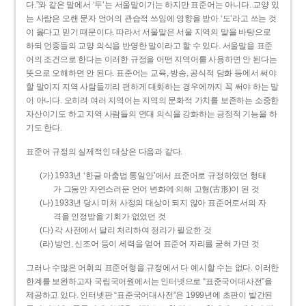
다.”와 같은 말에서 ‘두’는 서울말이기는 하지만 표준어는 아니다. 교양 있
는 사람은 오랜 문자 언어의 관습적 쓰임에 영향을 받아 ‘도’라고 쓰는 것
이 옳다고 믿기 때문이다. 따라서 서울말은 서울 지역의 말을 바탕으로
하되 언중들의 교양 의식을 반영한 말이라고 할 수 있다. 서울말을 표준
어의 조건으로 한다는 이러한 규정을 어떤 지역어를 사용하면 안 된다는
뜻으로 오해하면 안 된다. 표준어는 교육, 방송, 공식적 담화 등에서 써야
할 말이지 지역 사람들끼리 편하게 대화하는 경우에까지 꼭 써야 하는 말
이 아니다. 오히려 여러 지역어는 지역의 문화적 가치를 보존하는 소중한
자산이기도 하고 지역 사람들의 연대 의식을 강화하는 긍정적 기능을 하
기도 한다.
표준어 규정의 실제적인 대상은 다음과 같다.
(가) 1933년 ‘한글 마춤법 통일안’에서 표준어로 규정하였던 형태
가 그동안 자연스러운 언어 변화에 의해 고형(古形)이 된 것
(나) 1933년 당시 미처 사정의 대상이 되지 않아 표준어로서의 자
격을 인정받을 기회가 없었던 것
(다) 각 사전에서 달리 처리하여 정리가 필요한 것
(라) 방언, 신조어 등이 세력을 얻어 표준어 자리를 굳혀 가던 것
그러나 수많은 어휘의 표준어형을 규정에서 다 예시할 수는 없다. 이러한
한계를 보완하고자 국립국어원에서는 인터넷으로 “표준국어대사전”을
제공하고 있다. 인터넷판 “표준국어대사전”은 1999년에 초판이 발간된