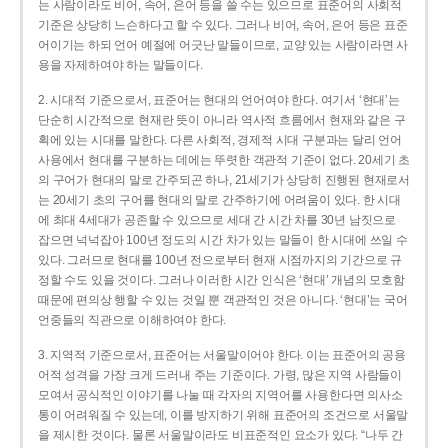
는 사람이라도 비어, 속어, 은어 등을 쓸 수는 있으므로 표준어의 사회적
기준은 상당히 느슨하다고 할 수 있다. 그러나 비어, 속어, 은어 등은 표준
어이기는 하되 언어 예절에 어긋난 말들이므로, 교양 있는 사람이라면 사
용을 자제하여야 하는 말들이다.
2. 시대적 기준으로서, 표준어는 현대의 언어여야 한다. 여기서 ‘현대’는
단순히 시간적으로 현재란 뜻이 아니라 역사적 흐름에서 현재와 같은 구
획에 있는 시대를 말한다. 다른 사회적, 경제적 시대 구분과는 달리 언어
사용에서 현대를 구분하는 데에는 뚜렷한 객관적 기준이 없다. 20세기 초
의 구어가 현대의 말로 간주되곤 하나, 21세기가 상당히 진행된 현재로서
는 20세기 초의 구어를 현대의 말로 간주하기에 어려움이 있다. 한 시대
에 최대 4세대가 공존할 수 있으므로 세대 간 시간 차를 30년 남짓으로
잡으면 넉넉잡아 100년 정도의 시간 차가 있는 말들이 한 시대에 쓰일 수
있다. 그러므로 현대를 100년 전으로부터 현재 시점까지의 기간으로 규
정할 수도 있을 것이다. 그러나 이러한 시간 인식은 ‘현대’ 개념의 모호함
때문에 편의상 행할 수 있는 것일 뿐 객관적인 것은 아니다. ‘현대’는 국어
언중들의 직관으로 이해하여야 한다.
3. 지역적 기준으로서, 표준어는 서울말이어야 한다. 이는 표준어의 공용
어적 성격을 가장 크게 드러내 주는 기준이다. 가령, 많은 지역 사람들이
모여서 공식적인 이야기를 나눌 때 각자의 지역어를 사용한다면 의사소
통이 어려워질 수 있는데, 이를 방지하기 위해 표준어의 조건으로 서울말
을 제시한 것이다. 물론 서울말이라도 비표준적인 요소가 있다. “나두 간