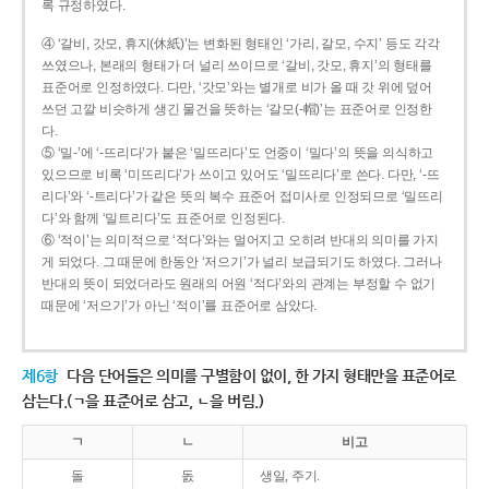
록 규정하였다.
④ ‘갈비, 갓모, 휴지(休紙)’는 변화된 형태인 ‘가리, 갈모, 수지’ 등도 각각
쓰였으나, 본래의 형태가 더 널리 쓰이므로 ‘갈비, 갓모, 휴지’의 형태를
표준어로 인정하였다. 다만, ‘갓모’와는 별개로 비가 올 때 갓 위에 덮어
쓰던 고깔 비슷하게 생긴 물건을 뜻하는 ‘갈모(-帽)’는 표준어로 인정한
다.
⑤ ‘밀-’에 ‘-뜨리다’가 붙은 ‘밀뜨리다’도 언중이 ‘밀다’의 뜻을 의식하고
있으므로 비록 ‘미뜨리다’가 쓰이고 있어도 ‘밀뜨리다’로 쓴다. 다만, ‘-뜨
리다’와 ‘-트리다’가 같은 뜻의 복수 표준어 접미사로 인정되므로 ‘밀뜨리
다’와 함께 ‘밀트리다’도 표준어로 인정된다.
⑥ ‘적이’는 의미적으로 ‘적다’와는 멀어지고 오히려 반대의 의미를 가지
게 되었다. 그 때문에 한동안 ‘저으기’가 널리 보급되기도 하였다. 그러나
반대의 뜻이 되었더라도 원래의 어원 ‘적다’와의 관계는 부정할 수 없기
때문에 ‘저으기’가 아닌 ‘적이’를 표준어로 삼았다.
제6항
다음 단어들은 의미를 구별함이 없이, 한 가지 형태만을 표준어로
삼는다.(ㄱ을 표준어로 삼고, ㄴ을 버림.)
ㄱ
ㄴ
비고
돌
돐
생일, 주기.