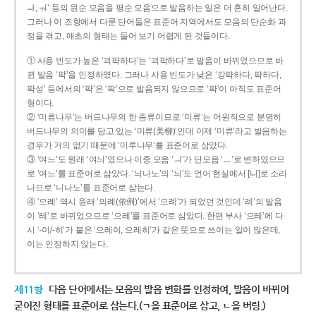
ㅘ, ㅝ’ 등의 원순 모음을 평순 모음으로 발음하는 일은 더 흔히 일어난다.
그러나 이 조항에서 다룬 단어들은 표준어 지역에서도 모음의 단순화 과
정을 겪고, 애초의 형태는 들어 보기 어렵게 된 것들이다.
① 사용 빈도가 높은 ‘괴퍅하다’는 ‘괴팍하다’로 발음이 바뀌었으므로 바
뀐 발음 ‘팍’을 인정하였다. 그러나 사용 빈도가 낮은 ‘강퍅하다, 퍅하다,
퍅성’ 등에서의 ‘퍅’은 ‘팍’으로 발음되지 않으므로 ‘퍅’이 아직도 표준어
형이다.
② ‘미류나무’는 버드나무의 한 종류이므로 ‘미류’는 어원적으로 분명히
버드나무의 의미를 담고 있는 ‘미류(美柳)’인데 이제 ‘미류’라고 발음하는
경우가 거의 없기 때문에 ‘미루나무’를 표준어로 삼았다.
③ ‘여느’도 원래 ‘여늬’였으나 이중 모음 ‘ㅢ’가 단모음 ‘ㅡ’로 변하였으므
로 ‘여느’를 표준어로 삼았다. ‘늬나노’의 ‘늬’도 언어 현실에서 [니]로 소리
나므로 ‘니나노’를 표준어로 삼는다.
④ ‘으례’ 역시 원래 ‘의례(依例)’에서 ‘으례’가 되었던 것인데 ‘례’의 발음
이 ‘레’로 바뀌었으므로 ‘으레’를 표준어로 삼았다. 한편 부사 ‘으레’에 다
시 ‘-이/-히’가 붙은 ‘으레이, 으레히’가 같은 뜻으로 쓰이는 일이 많은데,
이는 인정하지 않는다.
제11항
다음 단어에서는 모음의 발음 변화를 인정하여, 발음이 바뀌어
굳어진 형태를 표준어로 삼는다.(ㄱ을 표준어로 삼고, ㄴ을 버림.)