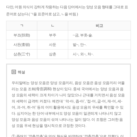
다만, 어원 의식이 강하게 작용하는 다음 단어에서는 양성 모음 형태를 그대로 표
준어로 삼는다.(ㄱ을 표준어로 삼고, ㄴ을 버림.)
ㄱ
ㄴ
비고
부조(扶助)
부주
~금, 부좃-술.
사돈(査頓)
사둔
밭~, 안~.
삼촌(三寸)
삼춘
시~, 외~, 처~.
해설
우리말에는 양성 모음은 양성 모음끼리, 음성 모음은 음성 모음끼리 어울
리는 모음 조화(母音調和) 현상이 있다. 중세 국어에서는 양성 모음과 음
성 모음의 세력이 크게 차이가 나지 않았으나 근대를 거치면서 음성 모음
의 세력이 급격히 커졌다. 예컨대 ‘ 막-아, 좁-아’, ‘접-어, 굽-어, 재-어, 세-
어, 괴-어, 쥐-어’ 등의 어미 활용에서도 음성 모음의 우세를 확인할 수 있
다. 심지어는 한 단어 내부에서도 양성 모음이 일관되게 나타나지 않고
양성 모음과 음성 모음이 섞여 나타나는 일이 많다. 이 조항은 그러한 음
성 모음 우세 현상을 명시적으로 규정한 것이다.
① 종래의 ‘깡총깡총’은 언어 현실을 반영하여 ‘깡충깡충’으로 정했다. 이