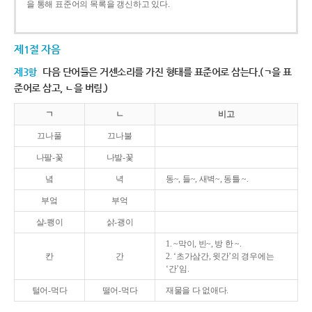
을 통해 표준어의 목록을 갱신하고 있다.
제1절 자음
제3항
다음 단어들은 거센소리를 가진 형태를 표준어로 삼는다.(ㄱ을 표
준어로 삼고, ㄴ을 버림.)
ㄱ
ㄴ
비고
끄나풀
끄나불
나팔-꽃
나발-꽃
녘
녁
동~, 들~, 새벽~, 동틀 ~.
부엌
부억
살-쾡이
삵-괭이
1. ~막이, 빈~, 방 한 ~.
칸
간
2. ‘초가삼간, 윗간’의 경우에는
‘간’임.
털어-먹다
떨어-먹다
재물을 다 없애다.