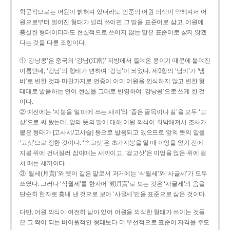
학문적으로는 어원이 밝혀져 있더라도 언중의 어원 의식이 약해져서 어
원으로부터 멀어진 형태가 널리 쓰이면 그 말을 표준어로 삼고, 어원에
충실한 형태이더라도 현실적으로 쓰이지 않는 말은 표준어로 삼지 않겠
다는 것을 다룬 조항이다.
① ‘강낭콩’은 중국의 ‘강남(江南)’ 지방에서 들여온 콩이기 때문에 붙여진
이름인데, ‘강남’의 형태가 변하여 ‘강낭’이 되었다. 제9항의 ‘남비’가 ‘냄
비’로 변한 것과 마찬가지로 언중이 이미 어원을 인식하지 않고 변한 형
태대로 발음하는 언어 현실을 그대로 반영하여 ‘강낭콩’으로 쓰게 한 것
이다.
② 예전에는 ‘지붕을 일 때에 쓰는 새끼’와 ‘좁은 골목이나 길’을 모두 ‘고
샅’으로 써 왔는데, 앞의 뜻의 말에 대해 어원 의식이 희박해져서 조사가
붙은 형태가 [고사시/고사슬] 등으로 발음되고 있으므로 앞의 뜻의 말을
‘고삿’으로 정한 것이다. ‘속고삿’은 초가지붕을 일 때 이엉을 얹기 전에
지붕 위에 건너질러 잡아매는 새끼이고, ‘겉고삿’은 이엉을 얹은 위에 걸
쳐 매는 새끼이다.
③ ‘월세(月貰)’와 뜻이 같은 말로서 과거에는 ‘삭월세’와 ‘사글세’가 모두
쓰였다. 그러나 ‘삭월세’를 한자어 ‘朔月貰’로 보는 것은 ‘사글세’의 음을
단순히 한자로 흉내 낸 것으로 보아 ‘사글세’만을 표준으로 삼은 것이다.
다만, 어원 의식이 여전히 남아 있어 어원을 의식한 형태가 쓰이는 것들
은 그 짝이 되는 비어원적인 형태보다 더 우선적으로 표준어 자격을 주도