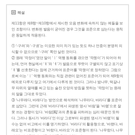
해설
제11항은 제8항~제10항에서 제시한 모음 변화에 속하지 않는 예들을 보
인 조항이다. 변화된 발음이 굳어진 경우 그것을 표준으로 삼는다는 원칙
은 동일하게 적용된다.
① ‘-구려’와 ‘-구료’는 미묘한 의미 차가 있는 듯도 하나 언중이 분명히 의
식할 수 없으므로 ‘-구려’ 쪽만 살린 것이다.
② 원래 ‘깍정이’였던 말이 ‘ㅣ’ 역행 동화를 겪으면 ‘깍젱이’가 되어야 하
는데, 언어 현실에서 ‘ㅐ’와 ‘ㅔ’가 발음으로 뚜렷이 구별되지 않고 표기상
‘ㅐ’를 선호한다는 점에 근거하여 표준어를 ‘깍쟁이’로 정하였다. 그럼으
로써 이는 ‘ㅣ’ 역행 동화와는 직접 관련이 없어진 표준어가 되어 제9항의
예외로 다루지 않고 여기에서 다루게 된 것이다. 그러나 밤나무, 떡갈나
무 따위의 열매를 싸고 있는 술잔 모양의 받침을 뜻하는 ‘깍정이’는 원래
의 말을 그대로 두었다.
③ ‘나무래다, 바래다’는 방언으로 해석하여 ‘나무라다, 바라다’를 표준어
로 삼았다. 그런데 근래 ‘바라다’에서 파생된 명사 ‘바람’을 ‘바램’으로 잘
못 쓰는 경향이 있다. ‘바람[風]’과의 혼동을 피하려는 심리 때문인 듯하
다. 그러나 동사가 ‘바라다’인 이상 그로부터 파생된 명사가 ‘바램’이 될
수는 없어 비고에서 이를 명기하였다. ‘바라다’의 활용형으로, ‘바랬다, 바
래요’는 비표준형이고 ‘바랐다, 바라요’가 표준형이 된다. ‘나무랐다, 나무