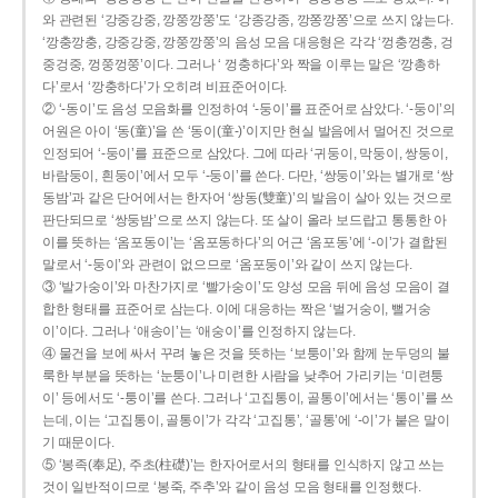
와 관련된 ‘강중강중, 깡쭝깡쭝’도 ‘강종강종, 깡쫑깡쫑’으로 쓰지 않는다.
‘깡충깡충, 강중강중, 깡쭝깡쭝’의 음성 모음 대응형은 각각 ‘껑충껑충, 겅
중겅중, 껑쭝껑쭝’이다. 그러나 ‘ 껑충하다’와 짝을 이루는 말은 ‘깡총하
다’로서 ‘깡충하다’가 오히려 비표준어이다.
② ‘-동이’도 음성 모음화를 인정하여 ‘-둥이’를 표준어로 삼았다. ‘-둥이’의
어원은 아이 ‘동(童)’을 쓴 ‘동이(童-)’이지만 현실 발음에서 멀어진 것으로
인정되어 ‘-둥이’를 표준으로 삼았다. 그에 따라 ‘귀둥이, 막둥이, 쌍둥이,
바람둥이, 흰둥이’에서 모두 ‘-둥이’를 쓴다. 다만, ‘쌍둥이’와는 별개로 ‘쌍
동밤’과 같은 단어에서는 한자어 ‘쌍동(雙童)’의 발음이 살아 있는 것으로
판단되므로 ‘쌍둥밤’으로 쓰지 않는다. 또 살이 올라 보드랍고 통통한 아
이를 뜻하는 ‘옴포동이’는 ‘옴포동하다’의 어근 ‘옴포동’에 ‘-이’가 결합된
말로서 ‘-둥이’와 관련이 없으므로 ‘옴포둥이’와 같이 쓰지 않는다.
③ ‘발가숭이’와 마찬가지로 ‘빨가숭이’도 양성 모음 뒤에 음성 모음이 결
합한 형태를 표준어로 삼는다. 이에 대응하는 짝은 ‘벌거숭이, 뻘거숭
이’이다. 그러나 ‘애송이’는 ‘애숭이’를 인정하지 않는다.
④ 물건을 보에 싸서 꾸려 놓은 것을 뜻하는 ‘보퉁이’와 함께 눈두덩의 불
룩한 부분을 뜻하는 ‘눈퉁이’나 미련한 사람을 낮추어 가리키는 ‘미련퉁
이’ 등에서도 ‘-퉁이’를 쓴다. 그러나 ‘고집통이, 골통이’에서는 ‘통이’를 쓰
는데, 이는 ‘고집통이, 골통이’가 각각 ‘고집통’, ‘골통’에 ‘-이’가 붙은 말이
기 때문이다.
⑤ ‘봉족(奉足), 주초(柱礎)’는 한자어로서의 형태를 인식하지 않고 쓰는
것이 일반적이므로 ‘봉죽, 주추’와 같이 음성 모음 형태를 인정했다.