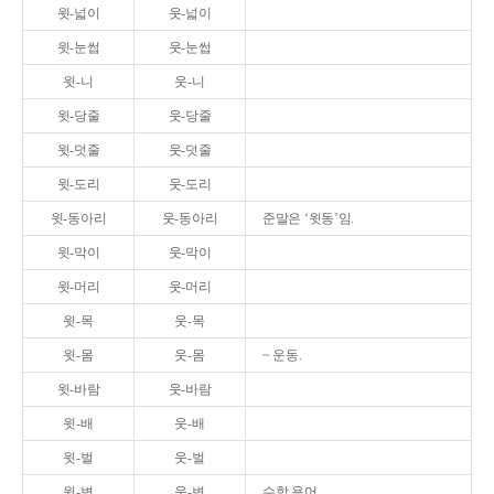
윗-넓이
웃-넓이
윗-눈썹
웃-눈썹
윗-니
웃-니
윗-당줄
웃-당줄
윗-덧줄
웃-덧줄
윗-도리
웃-도리
윗-동아리
웃-동아리
준말은 ‘윗동’임.
윗-막이
웃-막이
윗-머리
웃-머리
윗-목
웃-목
윗-몸
웃-몸
~ 운동.
윗-바람
웃-바람
윗-배
웃-배
윗-벌
웃-벌
윗-변
웃-변
수학 용어.