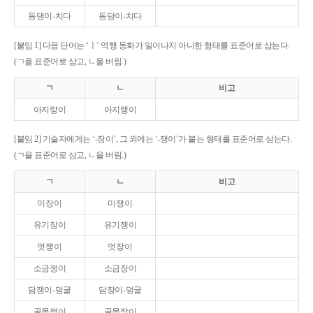
동댕이-치다
동당이-치다
[붙임 1] 다음 단어는 ‘ㅣ’ 역행 동화가 일어나지 아니한 형태를 표준어로 삼는다.
(ㄱ을 표준어로 삼고, ㄴ을 버림.)
ㄱ
ㄴ
비고
아지랑이
아지랭이
[붙임 2] 기술자에게는 ‘-장이’, 그 외에는 ‘-쟁이’가 붙는 형태를 표준어로 삼는다.
(ㄱ을 표준어로 삼고, ㄴ을 버림.)
ㄱ
ㄴ
비고
미장이
미쟁이
유기장이
유기쟁이
멋쟁이
멋장이
소금쟁이
소금장이
담쟁이-덩굴
담장이-덩굴
골목쟁이
골목장이