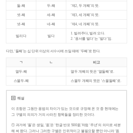
둘-째
두-째
‘제2, 두 개째’의 뜻.
셋-째
세-째
‘제3, 세 개째’의 뜻.
넷-째
네-째
‘제4, 네 개째’의 뜻.
1. 빌려주다, 빌려 오다.
빌리다
빌다
2. ‘용서를 빌다’는 ‘빌다’임.
다만, ‘둘째’는 십 단위 이상의 서수사에 쓰일 때에 ‘두째’로 한다.
ㄱ
ㄴ
비고
열두-째
열두 개째의 뜻은 ‘열둘째’로.
스물두-째
스물두 개째의 뜻은 ‘스물둘째’로.
해설
이 조항은 그동안 용법의 차이가 있는 것으로 규정해 온 것 중 현재에는
그 구별의 의의가 거의 사라진 항목들을 정리한 것이다.
① 과거에 ‘돌’은 생일, ‘돐’은 ‘한글 반포 500돐’처럼 ‘주년’의 의미로 세분
해 써 왔다. 그러나 그러한 구별은 인위적이고 불필요할 뿐만 아니라 ‘돐