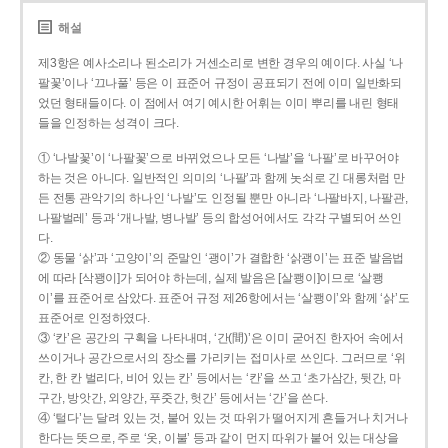
해설
제3항은 예사소리나 된소리가 거센소리로 변한 경우의 예이다. 사실 ‘나
팔꽃’이나 ‘끄나풀’ 등은 이 표준어 규정이 공표되기 전에 이미 일반화되
었던 형태들이다. 이 점에서 여기 예시한 어휘는 이미 뿌리를 내린 형태
들을 인정하는 성격이 크다.
① ‘나발꽃’이 ‘나팔꽃’으로 바뀌었으나 모든 ‘나발’을 ‘나팔’로 바꾸어야
하는 것은 아니다. 일반적인 의미의 ‘나팔’과 함께 놋쇠로 긴 대롱처럼 만
든 전통 관악기의 하나인 ‘나발’도 인정될 뿐만 아니라 ‘나팔바지, 나팔관,
나팔벌레’ 등과 ‘개나발, 병나발’ 등의 합성어에서도 각각 구별되어 쓰인
다.
② 동물 ‘삵’과 ‘고양이’의 준말인 ‘괭이’가 결합한 ‘삵괭이’는 표준 발음법
에 따라 [삭꽹이]가 되어야 하는데, 실제 발음은 [살쾡이]이므로 ‘살쾡
이’를 표준어로 삼았다. 표준어 규정 제26항에서는 ‘살쾡이’와 함께 ‘삵’도
표준어로 인정하였다.
③ ‘칸’은 공간의 구획을 나타내며, ‘간(間)’은 이미 굳어진 한자어 속에서
쓰이거나 공간으로서의 장소를 가리키는 접미사로 쓰인다. 그러므로 ‘위
칸, 한 칸 벌리다, 비어 있는 칸’ 등에서는 ‘칸’을 쓰고 ‘초가삼간, 뒷간, 마
구간, 방앗간, 외양간, 푸줏간, 헛간’ 등에서는 ‘간’을 쓴다.
④ ‘털다’는 달려 있는 것, 붙어 있는 것 따위가 떨어지게 흔들거나 치거나
한다는 뜻으로, 주로 ‘옷, 이불’ 등과 같이 먼지 따위가 붙어 있는 대상을