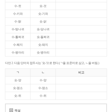
수-컷
숫-것
수-키와
숫-기와
수-탉
숫-닭
수-탕나귀
숫-당나귀
수-톨쩌귀
숫-돌쩌귀
수-퇘지
숫-돼지
수-평아리
숫-병아리
다만 2. 다음 단어의 접두사는 '숫-'으로 한다.(ㄱ을 표준어로 삼고, ㄴ을 버림.)
ㄱ
ㄴ
비고
숫-양
수-양
숫-염소
수-염소
숫-쥐
수-쥐
해설