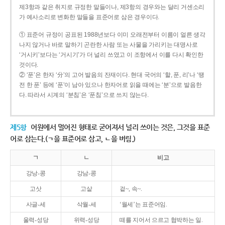
제3항과 같은 취지로 규정한 말들이나, 제3항의 경우와는 달리 거센소리
가 예사소리로 변화한 말들을 표준어로 삼은 경우이다.
① 표준어 규정이 공표된 1988년보다 이미 오래전부터 이름이 얼른 생각
나지 않거나 바로 말하기 곤란한 사람 또는 사물을 가리키는 대명사로
‘거시키’보다는 ‘거시기’가 더 널리 쓰였고 이 조항에서 이를 다시 확인한
것이다.
② ‘푼’은 한자 ‘分’의 고어 발음의 잔재이다. 현대 국어의 ‘할, 푼, 리’나 ‘땡
전 한 푼’ 등에 ‘푼’이 남아 있으나 한자어로 읽을 때에는 ‘분’으로 발음한
다. 따라서 시계의 ‘분침’은 ‘푼침’으로 쓰지 않는다.
제5항
어원에서 멀어진 형태로 굳어져서 널리 쓰이는 것은, 그것을 표준
어로 삼는다.(ㄱ을 표준어로 삼고, ㄴ을 버림.)
ㄱ
ㄴ
비고
강낭-콩
강남-콩
고삿
고샅
겉~, 속~.
사글-세
삭월-세
‘월세’는 표준어임.
울력-성당
위력-성당
떼를 지어서 으르고 협박하는 일.