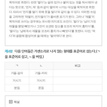
목적어로 취한다. 반면 ‘떨다’는 달려 있거나 붙어 있는 것을 쳐서 떼어 낸
다는 뜻으로, ‘먼지, 재’ 등과 같이 떨어져 나가는 대상을 목적어로 취한
다. 따라서 ‘먼지를 떨기 위해 옷을 털다’와 같이 쓸 수 있다. 이러한 쓰임
을 고려하면 ‘재떨이, 먼지떨이’가 올바른 표기가 된다. 그러나 ‘재물’이
목적어로 쓰이는 경우에는 유사한 의미로도 쓰인다. ‘털다’는 ‘남이 가진
재물을 몽땅 빼앗거나 그것이 보관된 장소를 모조리 뒤지어 훔치다’를,
‘떨다’는 ‘남에게서 재물을 모조리 훔치거나 빼앗다’를 뜻한다. 다만, ‘먹
다’와 결합해 합성어로 쓸 때에는 ‘털어먹다’로 쓴다.
제4항
다음 단어들은 거센소리로 나지 않는 형태를 표준어로 삼는다.(ㄱ
을 표준어로 삼고, ㄴ을 버림.)
ㄱ
ㄴ
비고
가을-갈이
가을-카리
거시기
거시키
분침
푼침
해설