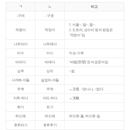
ㄱ
ㄴ
비고
-구려
-구료
1. 서울~, 알~, 찰~.
깍쟁이
깍정이
2. 도토리, 상수리 등의 받침은
‘깍정이’임.
나무라다
나무래다
미수
미시
미숫-가루.
바라다
바래다
‘바램[所望]’은 비표준어임.
상추
상치
~쌈.
시러베-아들
실업의-아들
주책
주착
←主着. ~망나니, ~없다.
지루-하다
지리-하다
←支離.
튀기
트기
허드레
허드래
허드렛-물, 허드렛-일.
호루라기
호루루기