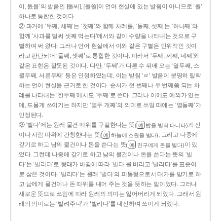
이, 돐을’의 발음인 [돌씨], [돌쓸]이 언어 현실에 있는 발음이 아니므로 ‘돌’
하나로 통합한 것이다.
② 과거에 ‘두째, 세째’는 ‘첫째’와 함께 차례를, ‘둘째, 셋째’는 ‘하나째’와
함께 ‘사과를 벌써 셋째 먹는다’에서와 같이 수량을 나타내는 것으로 구
별하여 써 왔다. 그러나 언어 현실에서 이와 같은 구별은 인위적인 것이
라고 판단되어 ‘둘째, 셋째’로 통합한 것이다. 따라서 ‘두째, 세째, 네째’와
같은 표현은 잘못된 것이다. 다만, ‘두째’가 다른 수 뒤에 오는 ‘열두째, 스
물두째, 서른두째’ 등은 인정하였는데, 이는 받침 ‘ㄹ’ 발음이 분명히 탈락
하는 언어 현실을 근거로 한 것이다. 순서가 첫 번째나 두 번째쯤 되는 차
례를 나타내는 ‘한두째’에서도 ‘두째’로 쓴다. 그러나 이에도 예외가 있는
데, 드물게 쓰이기는 하지만 ‘열두 개째’의 의미로 쓰일 때에는 ‘열둘째’가
인정된다.
③ ‘빌다’에는 원래 물건 따위를 구걸한다는 뜻
과 신
(
밥을 빌러 다니다)
예
이나 사람 따위에 간청한다는 뜻
, 그리고 나중에
(
하늘에 소원을 빌다)
예
갚기로 하고 남의 물건이나 돈을 쓴다는 뜻
이 있
(
친구에게 돈을 빌다)
예
었다. 그런데 나중에 갚기로 하고 남의 물건이나 돈을 쓴다는 뜻의 ‘빌
다’는 ‘빌리다’로 형태가 바뀜에 따라 ‘빌다’를 버리고 ‘빌리다’를 표준어
로 삼은 것이다. ‘빌리다’는 원래 ‘빌다’의 피동형으로서 대가를 받기로 하
고 남에게 물건이나 돈 따위를 내어 주는 것을 뜻하는 말이었다. 그러나
새로운 뜻으로 쓰임에 따라 원래의 의미는 잃어버리게 되었다. 그래서 원
래의 의미로는 ‘빌려주다’가 ‘빌리다’를 대신하여 쓰이게 되었다.