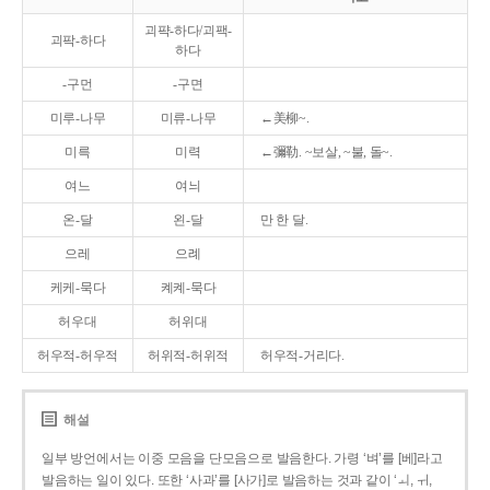
괴퍅-하다/괴팩-
괴팍-하다
하다
-구먼
-구면
미루-나무
미류-나무
←美柳~.
미륵
미력
←彌勒. ~보살, ~불, 돌~.
여느
여늬
온-달
왼-달
만 한 달.
으레
으례
케케-묵다
켸켸-묵다
허우대
허위대
허우적-허우적
허위적-허위적
허우적-거리다.
해설
일부 방언에서는 이중 모음을 단모음으로 발음한다. 가령 ‘벼’를 [베]라고
발음하는 일이 있다. 또한 ‘사과’를 [사가]로 발음하는 것과 같이 ‘ㅚ, ㅟ,