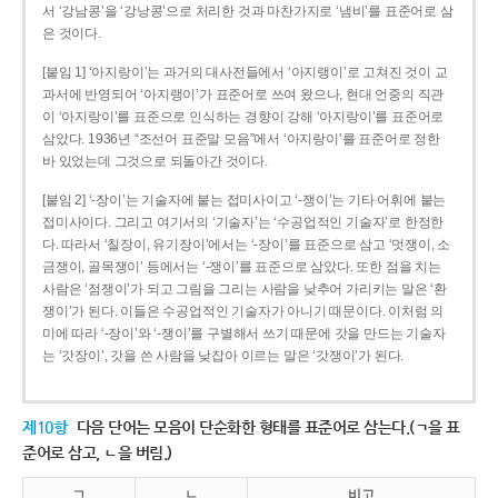
서 ‘강남콩’을 ‘강낭콩’으로 처리한 것과 마찬가지로 ‘냄비’를 표준어로 삼
은 것이다.
[붙임 1] ‘아지랑이’는 과거의 대사전들에서 ‘아지랭이’로 고쳐진 것이 교
과서에 반영되어 ‘아지랭이’가 표준어로 쓰여 왔으나, 현대 언중의 직관
이 ‘아지랑이’를 표준으로 인식하는 경향이 강해 ‘아지랑이’를 표준어로
삼았다. 1936년 “조선어 표준말 모음”에서 ‘아지랑이’를 표준어로 정한
바 있었는데 그것으로 되돌아간 것이다.
[붙임 2] ‘-장이’는 기술자에 붙는 접미사이고 ‘-쟁이’는 기타 어휘에 붙는
접미사이다. 그리고 여기서의 ‘기술자’는 ‘수공업적인 기술자’로 한정한
다. 따라서 ‘칠장이, 유기장이’에서는 ‘-장이’를 표준으로 삼고 ‘멋쟁이, 소
금쟁이, 골목쟁이’ 등에서는 ‘-쟁이’를 표준으로 삼았다. 또한 점을 치는
사람은 ‘점쟁이’가 되고 그림을 그리는 사람을 낮추어 가리키는 말은 ‘환
쟁이’가 된다. 이들은 수공업적인 기술자가 아니기 때문이다. 이처럼 의
미에 따라 ‘-장이’와 ‘-쟁이’를 구별해서 쓰기 때문에 갓을 만드는 기술자
는 ‘갓장이’, 갓을 쓴 사람을 낮잡아 이르는 말은 ‘갓쟁이’가 된다.
제10항
다음 단어는 모음이 단순화한 형태를 표준어로 삼는다.(ㄱ을 표
준어로 삼고, ㄴ을 버림.)
ㄱ
ㄴ
비고