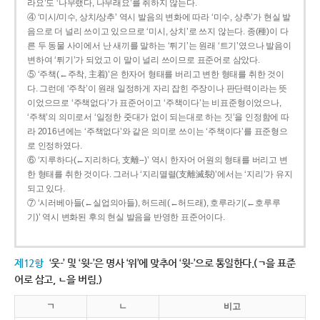
라요’도 ‘나무랬다, 나무래요’를 취하지 않는다.
④ ‘미시/미수, 상치/상추’ 역시 발음의 변화에 따라 ‘미수, 상추’가 현실 발
음으로 더 널리 쓰이고 있으므로 ‘미시, 상치’로 쓰지 않는다. 종(種)이 다
른 두 동물 사이에서 난 새끼를 말하는 ‘튀기’는 원래 ‘트기’였으나 발음이
변하여 ‘튀기’가 되었고 이 말이 널리 쓰이므로 표준어로 삼았다.
⑤ ‘주책(←주착, 主着)’은 한자어 형태를 버리고 변한 형태를 취한 것이
다. 그런데 ‘주착’이 원래 일정하게 자리 잡힌 주장이나 판단력이라는 뜻
이었으므로 ‘주책없다’가 표준어이고 ‘주책이다’는 비표준형이었으나,
‘주책’의 의미로서 ‘일정한 줏대가 없이 되는대로 하는 짓’을 인정함에 따
라 2016년에는 ‘주책없다’와 같은 의미로 쓰이는 ‘주책이다’를 표준형으
로 인정하였다.
⑥ ‘지루하다(←지리하다, 支離--)’ 역시 한자어 어원의 형태를 버리고 변
한 형태를 취한 것이다. 그러나 ‘지리멸렬(支離滅裂)’에서는 ‘지리’가 유지
되고 있다.
⑦ ‘시러베아들(←실업의아들), 허드레(←허드래), 호루라기(←호루루
기)’ 역시 변화된 후의 현실 발음을 반영한 표준어이다.
제12항
‘웃-’ 및 ‘윗-’은 명사 ‘위’에 맞추어 ‘윗-’으로 통일한다.(ㄱ을 표준
어로 삼고, ㄴ을 버림.)
ㄱ
ㄴ
비고