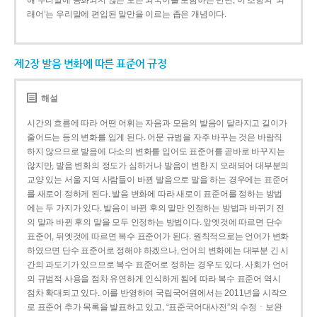
해 우리말에 동화되지 않은 모든 외국어를 포함하는 반면, 이 조항의 ‘외
래어’는 우리말에 편입된 말만을 이르는 좁은 개념이다.
제2장 발음 변화에 따른 표준어 규정
해설
시간의 흐름에 따라 어떤 어휘는 자음과 모음의 발음이 달라지고 길이가
줄어드는 등의 변화를 입게 된다. 어문 규범을 자주 바꾸는 것은 바람직
하지 않으므로 발음에 다소의 변화를 입어도 표준어를 곧바로 바꾸지는
않지만, 발음 변화의 정도가 심하거나 발음이 변한 지 오래되어 대부분의
교양 있는 서울 지역 사람들이 바뀐 발음으로 말을 하는 경우에는 표준어
를 새로이 정하게 된다. 발음 변화에 따라 새로이 표준어를 정하는 방법
에는 두 가지가 있다. 발음이 바뀐 후의 말만 인정하는 방법과 바뀌기 전
의 말과 바뀐 후의 말을 모두 인정하는 방법이다. 앞엣것에 따르면 단수
표준어, 뒤엣것에 따르면 복수 표준어가 된다. 원칙적으로는 언어가 변화
하였으면 단수 표준어로 정해야 하겠으나, 언어의 변화에는 대부분 긴 시
간의 과도기가 있으므로 복수 표준어로 정하는 경우도 있다. 사회가 언어
의 규범적 사용을 점차 유연하게 인식하게 됨에 따라 복수 표준어 역시
점차 확대되고 있다. 이를 반영하여 국립국어원에서는 2011년을 시작으
로 표준어 추가 목록을 발표하고 있고, “표준국어대사전”의 수정ㆍ보완