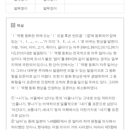
발목쟁이
발목장이
해설
‘ㅣ’ 역행 동화란 뒤에 오는 ‘ㅣ’ 모음 혹은 반모음 ‘ㅣ[j]’에 동화되어 앞에
있는 ‘ㅏ, ㅓ, ㅗ, ㅜ, ㅡ’가 각각 ‘ㅐ, ㅔ, ㅚ, ㅟ, ㅣ’로 바뀌는 현상을 말한다.
가령, ‘아비, 어미, 고기, 죽이다, 끓이다’는 자주 [애비], [에미], [괴기], [쥐기
다], [끼리다]로 발음된다. ‘ㅣ’ 역행 동화는 전국적으로 자주 일어나는 현
상이다. 체언에 조사가 붙은 ‘밥이’를 [배비]와 같이 발음하는 경우는 일부
지역에 국한되어 있으나, 한 단어 안에서는 ‘ㅣ’ 역행 동화가 자주 일어난
다. 그러나 대부분 주의해서 발음하면 피할 수 있는 발음이므로 그 동화
형을 표준어로 삼기 어렵다. 또한 이 동화 현상은 매우 광범위하여 그 동
화형을 다 표준어로 인정하면 오히려 혼란을 일으킬 우려도 있다. 그리하
여 ‘ㅣ’ 역행 동화 현상을 인정하는 표준어는 최소화하였다.
① ‘-나기’는, 서울에서 났다는 뜻의 ‘서울나기’는 그대로 쓰임 직하지만
‘신출나기, 풋나기’는 어색하므로 일률적으로 ‘-내기’를 표준으로 삼았다.
‘여간내기, 보통내기, 새내기’ 등의 어휘에서도 마찬가지로 ‘-내기’를 표준
으로 삼는다.
② ‘남비’는 종래 일본어 ‘나베[鍋]’에서 온 말이라 하여 원형을 의식해서
처리했던 것이나, 현대에는 어원 의식이 거의 사라졌다. 따라서 제5항에