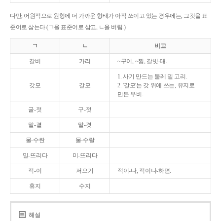
다만, 어원적으로 원형에 더 가까운 형태가 아직 쓰이고 있는 경우에는, 그것을 표
준어로 삼는다.(ㄱ을 표준어로 삼고, ㄴ을 버림.)
ㄱ
ㄴ
비고
갈비
가리
~구이, ~찜, 갈빗-대.
1. 사기 만드는 물레 밑 고리.
갓모
갈모
2. '갈모'는 갓 위에 쓰는, 유지로
만든 우비.
굴-젓
구-젓
말-곁
말-겻
물-수란
물-수랄
밀-뜨리다
미-뜨리다
적-이
저으기
적이-나, 적이나-하면.
휴지
수지
해설