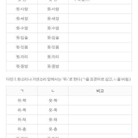
윗-사랑
웃-사랑
윗-세장
웃-세장
윗-수염
웃-수염
윗-입술
웃-입술
윗-잇몸
웃-잇몸
윗-자리
웃-자리
윗-중방
웃-중방
다만 1. 된소리나 거센소리 앞에서는 ‘위-’로 한다.(ㄱ을 표준어로 삼고, ㄴ을 버림.)
ㄱ
ㄴ
비고
위-짝
웃-짝
위-쪽
웃-쪽
위-채
웃-채
위-층
웃-층