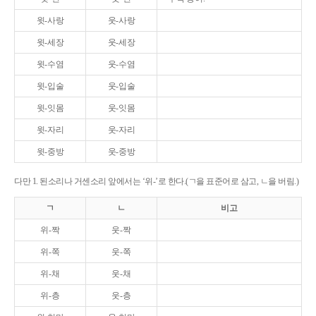
윗-사랑
웃-사랑
윗-세장
웃-세장
윗-수염
웃-수염
윗-입술
웃-입술
윗-잇몸
웃-잇몸
윗-자리
웃-자리
윗-중방
웃-중방
다만 1. 된소리나 거센소리 앞에서는 ‘위-’로 한다.(ㄱ을 표준어로 삼고, ㄴ을 버림.)
ㄱ
ㄴ
비고
위-짝
웃-짝
위-쪽
웃-쪽
위-채
웃-채
위-층
웃-층