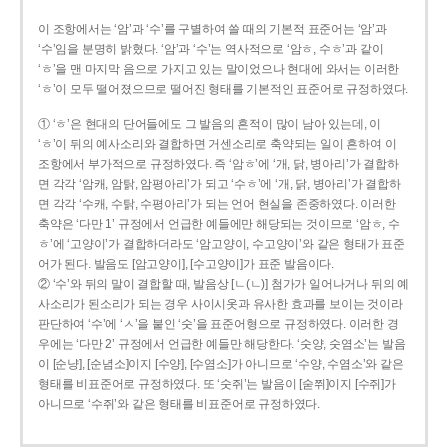
이 조항에서는 ‘암’과 ‘수’를 구별하여 쓸 때의 기본적 표준어는 ‘암’과
‘수’임을 분명히 밝혔다. ‘암’과 ‘수’는 역사적으로 ‘암ㅎ, 수ㅎ’과 같이
‘ㅎ’을 맨 마지막 음으로 가지고 있는 말이었으나 현대에 와서는 이러한
‘ㅎ’이 모두 떨어졌으므로 떨어진 형태를 기본적인 표준어로 규정하였다.
① ‘ㅎ’은 현대의 단어들에도 그 발음의 흔적이 많이 남아 있는데, 이
‘ㅎ’이 뒤의 예사소리와 결합하면 거센소리로 축약되는 일이 흔하여 이
조항에서 부가적으로 규정하였다. 즉 ‘암ㅎ’에 ‘개, 닭, 병아리’가 결합하
면 각각 ‘암캐, 암탉, 암평아리’가 되고 ‘수ㅎ’에 ‘개, 닭, 병아리’가 결합하
면 각각 ‘수캐, 수탉, 수평아리’가 되는 언어 현실을 존중하였다. 이러한
축약은 ‘다만 1’ 규정에서 언급한 예들에만 해당되는 것이므로 ‘암ㅎ, 수
ㅎ’에 ‘고양이’가 결합하더라도 ‘암고양이, 수고양이’와 같은 형태가 표준
어가 된다. 발음도 [암고양이], [수고양이]가 표준 발음이다.
② ‘수’와 뒤의 말이 결합할 때, 발음상 [ㄴ(ㄴ)] 첨가가 일어나거나 뒤의 예
사소리가 된소리가 되는 경우 사이시옷과 유사한 효과를 보이는 것이라
판단하여 ‘수’에 ‘ㅅ’을 붙인 ‘숫’을 표준어형으로 규정하였다. 이러한 경
우에는 ‘다만 2’ 규정에서 언급한 예들만 해당한다. ‘숫양, 숫염소’는 발음
이 [순냥], [순념소]이지 [수양], [수염소]가 아니므로 ‘수양, 수염소’와 같은
형태를 비표준어로 규정하였다. 또 ‘숫쥐’는 발음이 [숟쮜]이지 [수쥐]가
아니므로 ‘수쥐’와 같은 형태를 비표준어로 규정하였다.