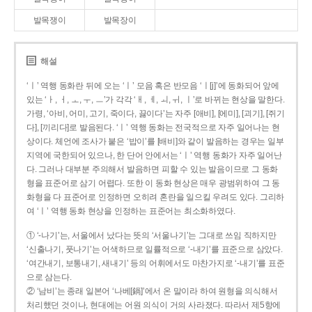
발목쟁이
발목장이
해설
‘ㅣ’ 역행 동화란 뒤에 오는 ‘ㅣ’ 모음 혹은 반모음 ‘ㅣ[j]’에 동화되어 앞에
있는 ‘ㅏ, ㅓ, ㅗ, ㅜ, ㅡ’가 각각 ‘ㅐ, ㅔ, ㅚ, ㅟ, ㅣ’로 바뀌는 현상을 말한다.
가령, ‘아비, 어미, 고기, 죽이다, 끓이다’는 자주 [애비], [에미], [괴기], [쥐기
다], [끼리다]로 발음된다. ‘ㅣ’ 역행 동화는 전국적으로 자주 일어나는 현
상이다. 체언에 조사가 붙은 ‘밥이’를 [배비]와 같이 발음하는 경우는 일부
지역에 국한되어 있으나, 한 단어 안에서는 ‘ㅣ’ 역행 동화가 자주 일어난
다. 그러나 대부분 주의해서 발음하면 피할 수 있는 발음이므로 그 동화
형을 표준어로 삼기 어렵다. 또한 이 동화 현상은 매우 광범위하여 그 동
화형을 다 표준어로 인정하면 오히려 혼란을 일으킬 우려도 있다. 그리하
여 ‘ㅣ’ 역행 동화 현상을 인정하는 표준어는 최소화하였다.
① ‘-나기’는, 서울에서 났다는 뜻의 ‘서울나기’는 그대로 쓰임 직하지만
‘신출나기, 풋나기’는 어색하므로 일률적으로 ‘-내기’를 표준으로 삼았다.
‘여간내기, 보통내기, 새내기’ 등의 어휘에서도 마찬가지로 ‘-내기’를 표준
으로 삼는다.
② ‘남비’는 종래 일본어 ‘나베[鍋]’에서 온 말이라 하여 원형을 의식해서
처리했던 것이나, 현대에는 어원 의식이 거의 사라졌다. 따라서 제5항에