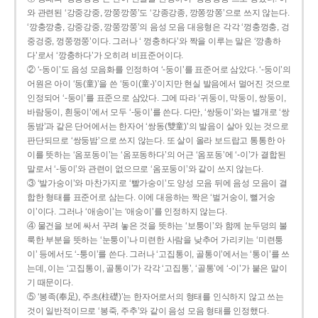
와 관련된 ‘강중강중, 깡쭝깡쭝’도 ‘강종강종, 깡쫑깡쫑’으로 쓰지 않는다.
‘깡충깡충, 강중강중, 깡쭝깡쭝’의 음성 모음 대응형은 각각 ‘껑충껑충, 겅
중겅중, 껑쭝껑쭝’이다. 그러나 ‘ 껑충하다’와 짝을 이루는 말은 ‘깡총하
다’로서 ‘깡충하다’가 오히려 비표준어이다.
② ‘-동이’도 음성 모음화를 인정하여 ‘-둥이’를 표준어로 삼았다. ‘-둥이’의
어원은 아이 ‘동(童)’을 쓴 ‘동이(童-)’이지만 현실 발음에서 멀어진 것으로
인정되어 ‘-둥이’를 표준으로 삼았다. 그에 따라 ‘귀둥이, 막둥이, 쌍둥이,
바람둥이, 흰둥이’에서 모두 ‘-둥이’를 쓴다. 다만, ‘쌍둥이’와는 별개로 ‘쌍
동밤’과 같은 단어에서는 한자어 ‘쌍동(雙童)’의 발음이 살아 있는 것으로
판단되므로 ‘쌍둥밤’으로 쓰지 않는다. 또 살이 올라 보드랍고 통통한 아
이를 뜻하는 ‘옴포동이’는 ‘옴포동하다’의 어근 ‘옴포동’에 ‘-이’가 결합된
말로서 ‘-둥이’와 관련이 없으므로 ‘옴포둥이’와 같이 쓰지 않는다.
③ ‘발가숭이’와 마찬가지로 ‘빨가숭이’도 양성 모음 뒤에 음성 모음이 결
합한 형태를 표준어로 삼는다. 이에 대응하는 짝은 ‘벌거숭이, 뻘거숭
이’이다. 그러나 ‘애송이’는 ‘애숭이’를 인정하지 않는다.
④ 물건을 보에 싸서 꾸려 놓은 것을 뜻하는 ‘보퉁이’와 함께 눈두덩의 불
룩한 부분을 뜻하는 ‘눈퉁이’나 미련한 사람을 낮추어 가리키는 ‘미련퉁
이’ 등에서도 ‘-퉁이’를 쓴다. 그러나 ‘고집통이, 골통이’에서는 ‘통이’를 쓰
는데, 이는 ‘고집통이, 골통이’가 각각 ‘고집통’, ‘골통’에 ‘-이’가 붙은 말이
기 때문이다.
⑤ ‘봉족(奉足), 주초(柱礎)’는 한자어로서의 형태를 인식하지 않고 쓰는
것이 일반적이므로 ‘봉죽, 주추’와 같이 음성 모음 형태를 인정했다.