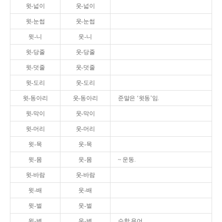
윗-넓이
웃-넓이
윗-눈썹
웃-눈썹
윗-니
웃-니
윗-당줄
웃-당줄
윗-덧줄
웃-덧줄
윗-도리
웃-도리
윗-동아리
웃-동아리
준말은 ‘윗동’임.
윗-막이
웃-막이
윗-머리
웃-머리
윗-목
웃-목
윗-몸
웃-몸
~ 운동.
윗-바람
웃-바람
윗-배
웃-배
윗-벌
웃-벌
윗-변
웃-변
수학 용어.