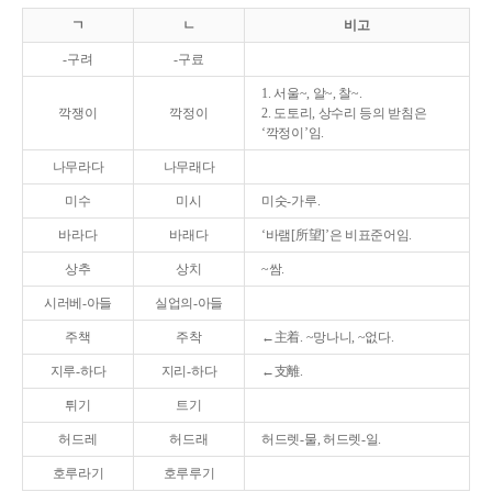
ㄱ
ㄴ
비고
-구려
-구료
1. 서울~, 알~, 찰~.
깍쟁이
깍정이
2. 도토리, 상수리 등의 받침은
‘깍정이’임.
나무라다
나무래다
미수
미시
미숫-가루.
바라다
바래다
‘바램[所望]’은 비표준어임.
상추
상치
~쌈.
시러베-아들
실업의-아들
주책
주착
←主着. ~망나니, ~없다.
지루-하다
지리-하다
←支離.
튀기
트기
허드레
허드래
허드렛-물, 허드렛-일.
호루라기
호루루기