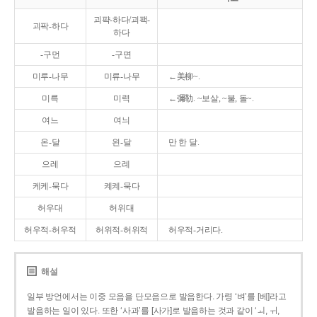
괴퍅-하다/괴팩-
괴팍-하다
하다
-구먼
-구면
미루-나무
미류-나무
←美柳~.
미륵
미력
←彌勒. ~보살, ~불, 돌~.
여느
여늬
온-달
왼-달
만 한 달.
으레
으례
케케-묵다
켸켸-묵다
허우대
허위대
허우적-허우적
허위적-허위적
허우적-거리다.
해설
일부 방언에서는 이중 모음을 단모음으로 발음한다. 가령 ‘벼’를 [베]라고
발음하는 일이 있다. 또한 ‘사과’를 [사가]로 발음하는 것과 같이 ‘ㅚ, ㅟ,