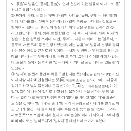
이, 돐을’의 발음인 [돌씨], [돌쓸]이 언어 현실에 있는 발음이 아니므로 ‘돌’
하나로 통합한 것이다.
② 과거에 ‘두째, 세째’는 ‘첫째’와 함께 차례를, ‘둘째, 셋째’는 ‘하나째’와
함께 ‘사과를 벌써 셋째 먹는다’에서와 같이 수량을 나타내는 것으로 구
별하여 써 왔다. 그러나 언어 현실에서 이와 같은 구별은 인위적인 것이
라고 판단되어 ‘둘째, 셋째’로 통합한 것이다. 따라서 ‘두째, 세째, 네째’와
같은 표현은 잘못된 것이다. 다만, ‘두째’가 다른 수 뒤에 오는 ‘열두째, 스
물두째, 서른두째’ 등은 인정하였는데, 이는 받침 ‘ㄹ’ 발음이 분명히 탈락
하는 언어 현실을 근거로 한 것이다. 순서가 첫 번째나 두 번째쯤 되는 차
례를 나타내는 ‘한두째’에서도 ‘두째’로 쓴다. 그러나 이에도 예외가 있는
데, 드물게 쓰이기는 하지만 ‘열두 개째’의 의미로 쓰일 때에는 ‘열둘째’가
인정된다.
③ ‘빌다’에는 원래 물건 따위를 구걸한다는 뜻
과 신
(
밥을 빌러 다니다)
예
이나 사람 따위에 간청한다는 뜻
, 그리고 나중에
(
하늘에 소원을 빌다)
예
갚기로 하고 남의 물건이나 돈을 쓴다는 뜻
이 있
(
친구에게 돈을 빌다)
예
었다. 그런데 나중에 갚기로 하고 남의 물건이나 돈을 쓴다는 뜻의 ‘빌
다’는 ‘빌리다’로 형태가 바뀜에 따라 ‘빌다’를 버리고 ‘빌리다’를 표준어
로 삼은 것이다. ‘빌리다’는 원래 ‘빌다’의 피동형으로서 대가를 받기로 하
고 남에게 물건이나 돈 따위를 내어 주는 것을 뜻하는 말이었다. 그러나
새로운 뜻으로 쓰임에 따라 원래의 의미는 잃어버리게 되었다. 그래서 원
래의 의미로는 ‘빌려주다’가 ‘빌리다’를 대신하여 쓰이게 되었다.