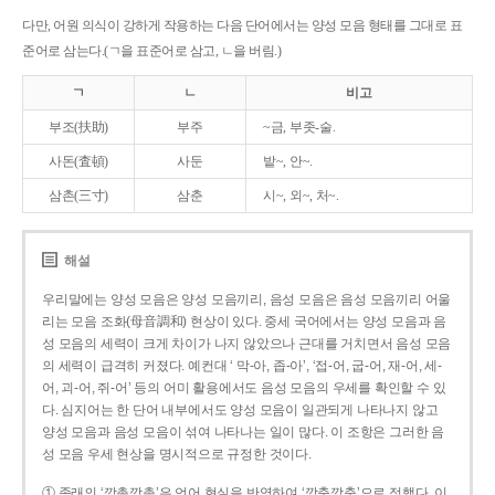
다만, 어원 의식이 강하게 작용하는 다음 단어에서는 양성 모음 형태를 그대로 표
준어로 삼는다.(ㄱ을 표준어로 삼고, ㄴ을 버림.)
ㄱ
ㄴ
비고
부조(扶助)
부주
~금, 부좃-술.
사돈(査頓)
사둔
밭~, 안~.
삼촌(三寸)
삼춘
시~, 외~, 처~.
해설
우리말에는 양성 모음은 양성 모음끼리, 음성 모음은 음성 모음끼리 어울
리는 모음 조화(母音調和) 현상이 있다. 중세 국어에서는 양성 모음과 음
성 모음의 세력이 크게 차이가 나지 않았으나 근대를 거치면서 음성 모음
의 세력이 급격히 커졌다. 예컨대 ‘ 막-아, 좁-아’, ‘접-어, 굽-어, 재-어, 세-
어, 괴-어, 쥐-어’ 등의 어미 활용에서도 음성 모음의 우세를 확인할 수 있
다. 심지어는 한 단어 내부에서도 양성 모음이 일관되게 나타나지 않고
양성 모음과 음성 모음이 섞여 나타나는 일이 많다. 이 조항은 그러한 음
성 모음 우세 현상을 명시적으로 규정한 것이다.
① 종래의 ‘깡총깡총’은 언어 현실을 반영하여 ‘깡충깡충’으로 정했다. 이