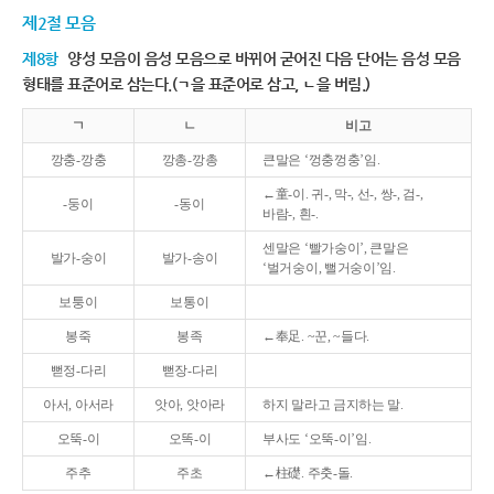
제2절 모음
제8항
양성 모음이 음성 모음으로 바뀌어 굳어진 다음 단어는 음성 모음
형태를 표준어로 삼는다.(ㄱ을 표준어로 삼고, ㄴ을 버림.)
ㄱ
ㄴ
비고
깡충-깡충
깡총-깡총
큰말은 ‘껑충껑충’임.
←童-이. 귀-, 막-, 선-, 쌍-, 검-,
-둥이
-동이
바람-, 흰-.
센말은 ‘빨가숭이’, 큰말은
발가-숭이
발가-송이
‘벌거숭이, 뻘거숭이’임.
보퉁이
보통이
봉죽
봉족
←奉足. ~꾼, ~들다.
뻗정-다리
뻗장-다리
아서, 아서라
앗아, 앗아라
하지 말라고 금지하는 말.
오뚝-이
오똑-이
부사도 ‘오뚝-이’임.
주추
주초
←柱礎. 주춧-돌.