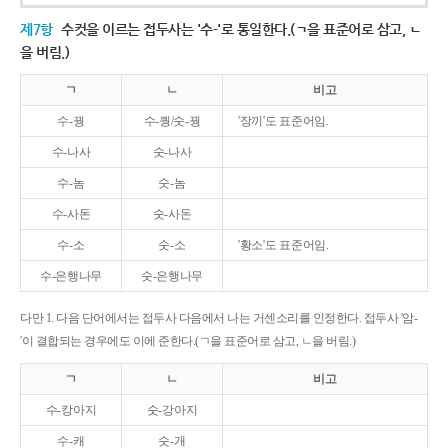
제7항
수컷을 이르는 접두사는 '수-'로 통일한다.(ㄱ을 표준어로 삼고, ㄴ
을 버림.)
ㄱ
ㄴ
비고
수-꿩
수-퀑/숫-꿩
'장끼'도 표준어임.
수-나사
숫-나사
수-놈
숫-놈
수-사돈
숫-사돈
수-소
숫-소
'황소'도 표준어임.
수-은행나무
숫-은행나무
다만 1. 다음 단어에서는 접두사 다음에서 나는 거센소리를 인정한다. 접두사 '암-
'이 결합되는 경우에도 이에 준한다.(ㄱ을 표준어로 삼고, ㄴ을 버림.)
ㄱ
ㄴ
비고
수-캉아지
숫-강아지
수-캐
숫-개