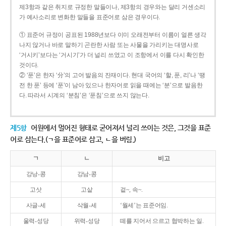
제3항과 같은 취지로 규정한 말들이나, 제3항의 경우와는 달리 거센소리
가 예사소리로 변화한 말들을 표준어로 삼은 경우이다.
① 표준어 규정이 공표된 1988년보다 이미 오래전부터 이름이 얼른 생각
나지 않거나 바로 말하기 곤란한 사람 또는 사물을 가리키는 대명사로
‘거시키’보다는 ‘거시기’가 더 널리 쓰였고 이 조항에서 이를 다시 확인한
것이다.
② ‘푼’은 한자 ‘分’의 고어 발음의 잔재이다. 현대 국어의 ‘할, 푼, 리’나 ‘땡
전 한 푼’ 등에 ‘푼’이 남아 있으나 한자어로 읽을 때에는 ‘분’으로 발음한
다. 따라서 시계의 ‘분침’은 ‘푼침’으로 쓰지 않는다.
제5항
어원에서 멀어진 형태로 굳어져서 널리 쓰이는 것은, 그것을 표준
어로 삼는다.(ㄱ을 표준어로 삼고, ㄴ을 버림.)
ㄱ
ㄴ
비고
강낭-콩
강남-콩
고삿
고샅
겉~, 속~.
사글-세
삭월-세
‘월세’는 표준어임.
울력-성당
위력-성당
떼를 지어서 으르고 협박하는 일.