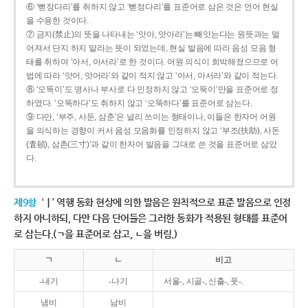
⑥ ‘뻗장다리’를 취하지 않고 ‘뻗정다리’를 표준어로 삼은 것은 언어 현실
을 수용한 것이다.
⑦ 금지(禁止)의 뜻을 나타내는 ‘앗아, 앗아라’는 빼앗는다는 원뜻과는 멀
어져서 단지 하지 말라는 뜻이 되었는데, 현실 발음에 따라 음성 모음 형
태를 취하여 ‘아서, 아서라’로 한 것이다. 어원 의식이 희박해졌으므로 어
법에 따라 ‘앗어, 앗어라’와 같이 적지 않고 ‘아서, 아서라’와 같이 적는다.
⑧ ‘오똑이’도 명사나 부사로 다 인정하지 않고 ‘오뚝이’만을 표준어로 정
하였다. ‘오똑하다’도 취하지 않고 ‘오뚝하다’를 표준어로 삼는다.
⑨ 다만, ‘부주, 사둔, 삼춘’은 널리 쓰이는 형태이나, 이들은 한자어 어원
을 의식하는 경향이 커서 음성 모음화를 인정하지 않고 ‘부조(扶助), 사돈
(査頓), 삼촌(三寸)’과 같이 한자어 발음을 그대로 쓴 것을 표준어로 삼았
다.
제9항
‘ㅣ’ 역행 동화 현상에 의한 발음은 원칙적으로 표준 발음으로 인정
하지 아니하되, 다만 다음 단어들은 그러한 동화가 적용된 형태를 표준어
로 삼는다.(ㄱ을 표준어로 삼고, ㄴ을 버림.)
ㄱ
ㄴ
비고
-내기
-나기
서울-, 시골-, 신출-, 풋-.
냄비
남비