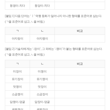
동댕이-치다
동당이-치다
[붙임 1] 다음 단어는 ‘ㅣ’ 역행 동화가 일어나지 아니한 형태를 표준어로 삼는다.
(ㄱ을 표준어로 삼고, ㄴ을 버림.)
ㄱ
ㄴ
비고
아지랑이
아지랭이
[붙임 2] 기술자에게는 ‘-장이’, 그 외에는 ‘-쟁이’가 붙는 형태를 표준어로 삼는다.
(ㄱ을 표준어로 삼고, ㄴ을 버림.)
ㄱ
ㄴ
비고
미장이
미쟁이
유기장이
유기쟁이
멋쟁이
멋장이
소금쟁이
소금장이
담쟁이-덩굴
담장이-덩굴
골목쟁이
골목장이