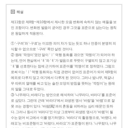
해설
제11항은 제8항~제10항에서 제시한 모음 변화에 속하지 않는 예들을 보
인 조항이다. 변화된 발음이 굳어진 경우 그것을 표준으로 삼는다는 원칙
은 동일하게 적용된다.
① ‘-구려’와 ‘-구료’는 미묘한 의미 차가 있는 듯도 하나 언중이 분명히 의
식할 수 없으므로 ‘-구려’ 쪽만 살린 것이다.
② 원래 ‘깍정이’였던 말이 ‘ㅣ’ 역행 동화를 겪으면 ‘깍젱이’가 되어야 하
는데, 언어 현실에서 ‘ㅐ’와 ‘ㅔ’가 발음으로 뚜렷이 구별되지 않고 표기상
‘ㅐ’를 선호한다는 점에 근거하여 표준어를 ‘깍쟁이’로 정하였다. 그럼으
로써 이는 ‘ㅣ’ 역행 동화와는 직접 관련이 없어진 표준어가 되어 제9항의
예외로 다루지 않고 여기에서 다루게 된 것이다. 그러나 밤나무, 떡갈나
무 따위의 열매를 싸고 있는 술잔 모양의 받침을 뜻하는 ‘깍정이’는 원래
의 말을 그대로 두었다.
③ ‘나무래다, 바래다’는 방언으로 해석하여 ‘나무라다, 바라다’를 표준어
로 삼았다. 그런데 근래 ‘바라다’에서 파생된 명사 ‘바람’을 ‘바램’으로 잘
못 쓰는 경향이 있다. ‘바람[風]’과의 혼동을 피하려는 심리 때문인 듯하
다. 그러나 동사가 ‘바라다’인 이상 그로부터 파생된 명사가 ‘바램’이 될
수는 없어 비고에서 이를 명기하였다. ‘바라다’의 활용형으로, ‘바랬다, 바
래요’는 비표준형이고 ‘바랐다, 바라요’가 표준형이 된다. ‘나무랐다, 나무