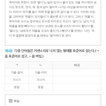
목적어로 취한다. 반면 ‘떨다’는 달려 있거나 붙어 있는 것을 쳐서 떼어 낸
다는 뜻으로, ‘먼지, 재’ 등과 같이 떨어져 나가는 대상을 목적어로 취한
다. 따라서 ‘먼지를 떨기 위해 옷을 털다’와 같이 쓸 수 있다. 이러한 쓰임
을 고려하면 ‘재떨이, 먼지떨이’가 올바른 표기가 된다. 그러나 ‘재물’이
목적어로 쓰이는 경우에는 유사한 의미로도 쓰인다. ‘털다’는 ‘남이 가진
재물을 몽땅 빼앗거나 그것이 보관된 장소를 모조리 뒤지어 훔치다’를,
‘떨다’는 ‘남에게서 재물을 모조리 훔치거나 빼앗다’를 뜻한다. 다만, ‘먹
다’와 결합해 합성어로 쓸 때에는 ‘털어먹다’로 쓴다.
제4항
다음 단어들은 거센소리로 나지 않는 형태를 표준어로 삼는다.(ㄱ
을 표준어로 삼고, ㄴ을 버림.)
ㄱ
ㄴ
비고
가을-갈이
가을-카리
거시기
거시키
분침
푼침
해설