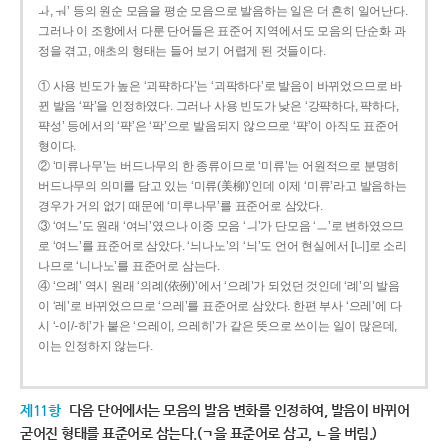
ㅘ, ㅝ’ 등의 원순 모음을 평순 모음으로 발음하는 일은 더 흔히 일어난다.
그러나 이 조항에서 다룬 단어들은 표준어 지역에서도 모음의 단순화 과
정을 겪고, 애초의 형태는 들어 보기 어렵게 된 것들이다.
① 사용 빈도가 높은 ‘괴퍅하다’는 ‘괴팍하다’로 발음이 바뀌었으므로 바
뀐 발음 ‘팍’을 인정하였다. 그러나 사용 빈도가 낮은 ‘강퍅하다, 퍅하다,
퍅성’ 등에서의 ‘퍅’은 ‘팍’으로 발음되지 않으므로 ‘퍅’이 아직도 표준어
형이다.
② ‘미류나무’는 버드나무의 한 종류이므로 ‘미류’는 어원적으로 분명히
버드나무의 의미를 담고 있는 ‘미류(美柳)’인데 이제 ‘미류’라고 발음하는
경우가 거의 없기 때문에 ‘미루나무’를 표준어로 삼았다.
③ ‘여느’도 원래 ‘여늬’였으나 이중 모음 ‘ㅢ’가 단모음 ‘ㅡ’로 변하였으므
로 ‘여느’를 표준어로 삼았다. ‘늬나노’의 ‘늬’도 언어 현실에서 [니]로 소리
나므로 ‘니나노’를 표준어로 삼는다.
④ ‘으례’ 역시 원래 ‘의례(依例)’에서 ‘으례’가 되었던 것인데 ‘례’의 발음
이 ‘레’로 바뀌었으므로 ‘으레’를 표준어로 삼았다. 한편 부사 ‘으레’에 다
시 ‘-이/-히’가 붙은 ‘으레이, 으레히’가 같은 뜻으로 쓰이는 일이 많은데,
이는 인정하지 않는다.
제11항
다음 단어에서는 모음의 발음 변화를 인정하여, 발음이 바뀌어
굳어진 형태를 표준어로 삼는다.(ㄱ을 표준어로 삼고, ㄴ을 버림.)