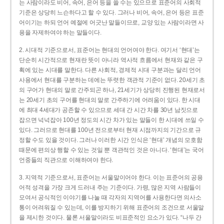
는 사람이라도 비어, 속어, 은어 등을 쓸 수는 있으므로 표준어의 사회적
기준은 상당히 느슨하다고 할 수 있다. 그러나 비어, 속어, 은어 등은 표준
어이기는 하되 언어 예절에 어긋난 말들이므로, 교양 있는 사람이라면 사
용을 자제하여야 하는 말들이다.
2. 시대적 기준으로서, 표준어는 현대의 언어여야 한다. 여기서 ‘현대’는
단순히 시간적으로 현재란 뜻이 아니라 역사적 흐름에서 현재와 같은 구
획에 있는 시대를 말한다. 다른 사회적, 경제적 시대 구분과는 달리 언어
사용에서 현대를 구분하는 데에는 뚜렷한 객관적 기준이 없다. 20세기 초
의 구어가 현대의 말로 간주되곤 하나, 21세기가 상당히 진행된 현재로서
는 20세기 초의 구어를 현대의 말로 간주하기에 어려움이 있다. 한 시대
에 최대 4세대가 공존할 수 있으므로 세대 간 시간 차를 30년 남짓으로
잡으면 넉넉잡아 100년 정도의 시간 차가 있는 말들이 한 시대에 쓰일 수
있다. 그러므로 현대를 100년 전으로부터 현재 시점까지의 기간으로 규
정할 수도 있을 것이다. 그러나 이러한 시간 인식은 ‘현대’ 개념의 모호함
때문에 편의상 행할 수 있는 것일 뿐 객관적인 것은 아니다. ‘현대’는 국어
언중들의 직관으로 이해하여야 한다.
3. 지역적 기준으로서, 표준어는 서울말이어야 한다. 이는 표준어의 공용
어적 성격을 가장 크게 드러내 주는 기준이다. 가령, 많은 지역 사람들이
모여서 공식적인 이야기를 나눌 때 각자의 지역어를 사용한다면 의사소
통이 어려워질 수 있는데, 이를 방지하기 위해 표준어의 조건으로 서울말
을 제시한 것이다. 물론 서울말이라도 비표준적인 요소가 있다. “나두 간