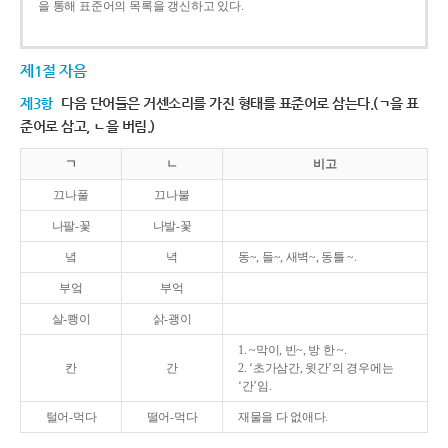
을 통해 표준어의 목록을 갱신하고 있다.
제1절 자음
제3항
다음 단어들은 거센소리를 가진 형태를 표준어로 삼는다.(ㄱ을 표
준어로 삼고, ㄴ을 버림.)
ㄱ
ㄴ
비고
끄나풀
끄나불
나팔-꽃
나발-꽃
녘
녁
동~, 들~, 새벽~, 동틀 ~.
부엌
부억
살-쾡이
삵-괭이
1. ~막이, 빈~, 방 한 ~.
칸
간
2. ‘초가삼간, 윗간’의 경우에는
‘간’임.
털어-먹다
떨어-먹다
재물을 다 없애다.