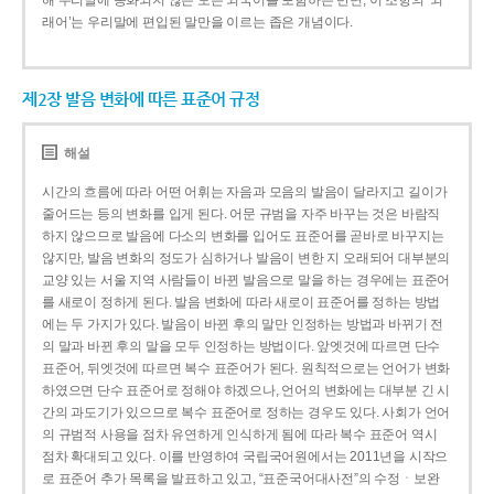
해 우리말에 동화되지 않은 모든 외국어를 포함하는 반면, 이 조항의 ‘외
래어’는 우리말에 편입된 말만을 이르는 좁은 개념이다.
제2장 발음 변화에 따른 표준어 규정
해설
시간의 흐름에 따라 어떤 어휘는 자음과 모음의 발음이 달라지고 길이가
줄어드는 등의 변화를 입게 된다. 어문 규범을 자주 바꾸는 것은 바람직
하지 않으므로 발음에 다소의 변화를 입어도 표준어를 곧바로 바꾸지는
않지만, 발음 변화의 정도가 심하거나 발음이 변한 지 오래되어 대부분의
교양 있는 서울 지역 사람들이 바뀐 발음으로 말을 하는 경우에는 표준어
를 새로이 정하게 된다. 발음 변화에 따라 새로이 표준어를 정하는 방법
에는 두 가지가 있다. 발음이 바뀐 후의 말만 인정하는 방법과 바뀌기 전
의 말과 바뀐 후의 말을 모두 인정하는 방법이다. 앞엣것에 따르면 단수
표준어, 뒤엣것에 따르면 복수 표준어가 된다. 원칙적으로는 언어가 변화
하였으면 단수 표준어로 정해야 하겠으나, 언어의 변화에는 대부분 긴 시
간의 과도기가 있으므로 복수 표준어로 정하는 경우도 있다. 사회가 언어
의 규범적 사용을 점차 유연하게 인식하게 됨에 따라 복수 표준어 역시
점차 확대되고 있다. 이를 반영하여 국립국어원에서는 2011년을 시작으
로 표준어 추가 목록을 발표하고 있고, “표준국어대사전”의 수정ㆍ보완