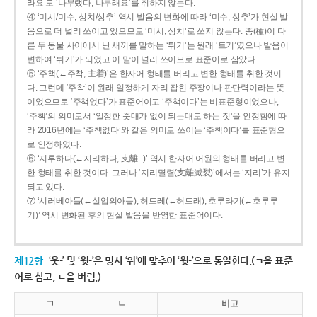
라요’도 ‘나무랬다, 나무래요’를 취하지 않는다.
④ ‘미시/미수, 상치/상추’ 역시 발음의 변화에 따라 ‘미수, 상추’가 현실 발
음으로 더 널리 쓰이고 있으므로 ‘미시, 상치’로 쓰지 않는다. 종(種)이 다
른 두 동물 사이에서 난 새끼를 말하는 ‘튀기’는 원래 ‘트기’였으나 발음이
변하여 ‘튀기’가 되었고 이 말이 널리 쓰이므로 표준어로 삼았다.
⑤ ‘주책(←주착, 主着)’은 한자어 형태를 버리고 변한 형태를 취한 것이
다. 그런데 ‘주착’이 원래 일정하게 자리 잡힌 주장이나 판단력이라는 뜻
이었으므로 ‘주책없다’가 표준어이고 ‘주책이다’는 비표준형이었으나,
‘주책’의 의미로서 ‘일정한 줏대가 없이 되는대로 하는 짓’을 인정함에 따
라 2016년에는 ‘주책없다’와 같은 의미로 쓰이는 ‘주책이다’를 표준형으
로 인정하였다.
⑥ ‘지루하다(←지리하다, 支離--)’ 역시 한자어 어원의 형태를 버리고 변
한 형태를 취한 것이다. 그러나 ‘지리멸렬(支離滅裂)’에서는 ‘지리’가 유지
되고 있다.
⑦ ‘시러베아들(←실업의아들), 허드레(←허드래), 호루라기(←호루루
기)’ 역시 변화된 후의 현실 발음을 반영한 표준어이다.
제12항
‘웃-’ 및 ‘윗-’은 명사 ‘위’에 맞추어 ‘윗-’으로 통일한다.(ㄱ을 표준
어로 삼고, ㄴ을 버림.)
ㄱ
ㄴ
비고