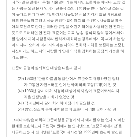
다.”와 같은 말에서 ‘두’는 서울말이기는 하지만 표준어는 아니다. 교양 있
는 사람은 오랜 문자 언어의 관습적 쓰임에 영향을 받아 ‘도’라고 쓰는 것
이 옳다고 믿기 때문이다. 따라서 서울말은 서울 지역의 말을 바탕으로
하되 언중들의 교양 의식을 반영한 말이라고 할 수 있다. 서울말을 표준
어의 조건으로 한다는 이러한 규정을 어떤 지역어를 사용하면 안 된다는
뜻으로 오해하면 안 된다. 표준어는 교육, 방송, 공식적 담화 등에서 써야
할 말이지 지역 사람들끼리 편하게 대화하는 경우에까지 꼭 써야 하는 말
이 아니다. 오히려 여러 지역어는 지역의 문화적 가치를 보존하는 소중한
자산이기도 하고 지역 사람들의 연대 의식을 강화하는 긍정적 기능을 하
기도 한다.
표준어 규정의 실제적인 대상은 다음과 같다.
(가) 1933년 ‘한글 마춤법 통일안’에서 표준어로 규정하였던 형태
가 그동안 자연스러운 언어 변화에 의해 고형(古形)이 된 것
(나) 1933년 당시 미처 사정의 대상이 되지 않아 표준어로서의 자
격을 인정받을 기회가 없었던 것
(다) 각 사전에서 달리 처리하여 정리가 필요한 것
(라) 방언, 신조어 등이 세력을 얻어 표준어 자리를 굳혀 가던 것
그러나 수많은 어휘의 표준어형을 규정에서 다 예시할 수는 없다. 이러한
한계를 보완하고자 국립국어원에서는 인터넷으로 “표준국어대사전”을
제공하고 있다. 인터넷판 “표준국어대사전”은 1999년에 초판이 발간된