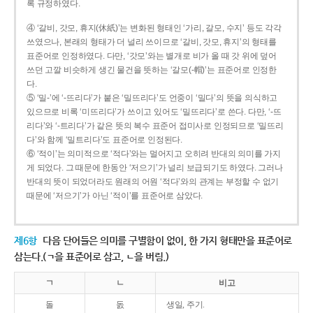
록 규정하였다.
④ ‘갈비, 갓모, 휴지(休紙)’는 변화된 형태인 ‘가리, 갈모, 수지’ 등도 각각
쓰였으나, 본래의 형태가 더 널리 쓰이므로 ‘갈비, 갓모, 휴지’의 형태를
표준어로 인정하였다. 다만, ‘갓모’와는 별개로 비가 올 때 갓 위에 덮어
쓰던 고깔 비슷하게 생긴 물건을 뜻하는 ‘갈모(-帽)’는 표준어로 인정한
다.
⑤ ‘밀-’에 ‘-뜨리다’가 붙은 ‘밀뜨리다’도 언중이 ‘밀다’의 뜻을 의식하고
있으므로 비록 ‘미뜨리다’가 쓰이고 있어도 ‘밀뜨리다’로 쓴다. 다만, ‘-뜨
리다’와 ‘-트리다’가 같은 뜻의 복수 표준어 접미사로 인정되므로 ‘밀뜨리
다’와 함께 ‘밀트리다’도 표준어로 인정된다.
⑥ ‘적이’는 의미적으로 ‘적다’와는 멀어지고 오히려 반대의 의미를 가지
게 되었다. 그 때문에 한동안 ‘저으기’가 널리 보급되기도 하였다. 그러나
반대의 뜻이 되었더라도 원래의 어원 ‘적다’와의 관계는 부정할 수 없기
때문에 ‘저으기’가 아닌 ‘적이’를 표준어로 삼았다.
제6항
다음 단어들은 의미를 구별함이 없이, 한 가지 형태만을 표준어로
삼는다.(ㄱ을 표준어로 삼고, ㄴ을 버림.)
ㄱ
ㄴ
비고
돌
돐
생일, 주기.