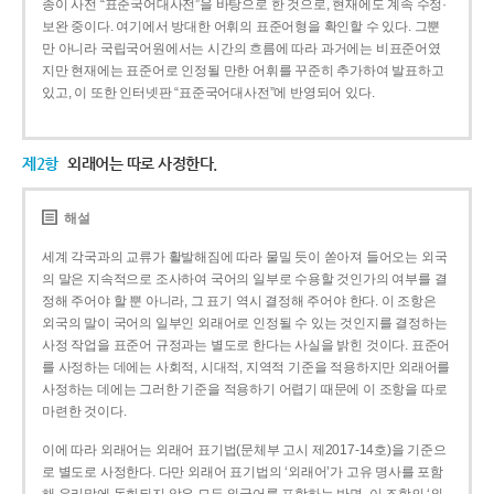
종이 사전 “표준국어대사전”을 바탕으로 한 것으로, 현재에도 계속 수정·
보완 중이다. 여기에서 방대한 어휘의 표준어형을 확인할 수 있다. 그뿐
만 아니라 국립국어원에서는 시간의 흐름에 따라 과거에는 비표준어였
지만 현재에는 표준어로 인정될 만한 어휘를 꾸준히 추가하여 발표하고
있고, 이 또한 인터넷판 “표준국어대사전”에 반영되어 있다.
제2항
외래어는 따로 사정한다.
해설
세계 각국과의 교류가 활발해짐에 따라 물밀 듯이 쏟아져 들어오는 외국
의 말은 지속적으로 조사하여 국어의 일부로 수용할 것인가의 여부를 결
정해 주어야 할 뿐 아니라, 그 표기 역시 결정해 주어야 한다. 이 조항은
외국의 말이 국어의 일부인 외래어로 인정될 수 있는 것인지를 결정하는
사정 작업을 표준어 규정과는 별도로 한다는 사실을 밝힌 것이다. 표준어
를 사정하는 데에는 사회적, 시대적, 지역적 기준을 적용하지만 외래어를
사정하는 데에는 그러한 기준을 적용하기 어렵기 때문에 이 조항을 따로
마련한 것이다.
이에 따라 외래어는 외래어 표기법(문체부 고시 제2017-14호)을 기준으
로 별도로 사정한다. 다만 외래어 표기법의 ‘외래어’가 고유 명사를 포함