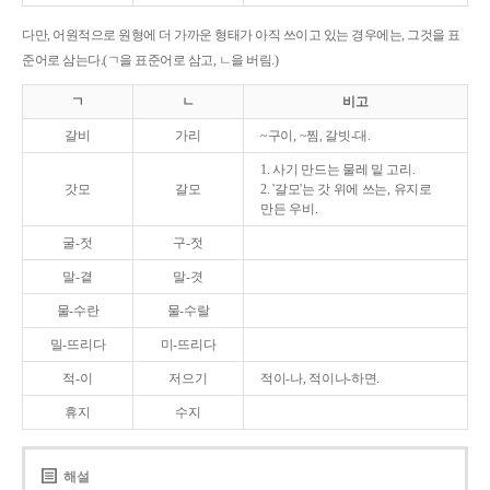
다만, 어원적으로 원형에 더 가까운 형태가 아직 쓰이고 있는 경우에는, 그것을 표
준어로 삼는다.(ㄱ을 표준어로 삼고, ㄴ을 버림.)
ㄱ
ㄴ
비고
갈비
가리
~구이, ~찜, 갈빗-대.
1. 사기 만드는 물레 밑 고리.
갓모
갈모
2. '갈모'는 갓 위에 쓰는, 유지로
만든 우비.
굴-젓
구-젓
말-곁
말-겻
물-수란
물-수랄
밀-뜨리다
미-뜨리다
적-이
저으기
적이-나, 적이나-하면.
휴지
수지
해설