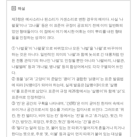
해설
제3항은 예사소리나 된소리가 거센소리로 변한 경우의 예이다. 사실 ‘나
팔꽃’이나 ‘끄나풀’ 등은 이 표준어 규정이 공표되기 전에 이미 일반화되
었던 형태들이다. 이 점에서 여기 예시한 어휘는 이미 뿌리를 내린 형태
들을 인정하는 성격이 크다.
① ‘나발꽃’이 ‘나팔꽃’으로 바뀌었으나 모든 ‘나발’을 ‘나팔’로 바꾸어야
하는 것은 아니다. 일반적인 의미의 ‘나팔’과 함께 놋쇠로 긴 대롱처럼 만
든 전통 관악기의 하나인 ‘나발’도 인정될 뿐만 아니라 ‘나팔바지, 나팔관,
나팔벌레’ 등과 ‘개나발, 병나발’ 등의 합성어에서도 각각 구별되어 쓰인
다.
② 동물 ‘삵’과 ‘고양이’의 준말인 ‘괭이’가 결합한 ‘삵괭이’는 표준 발음법
에 따라 [삭꽹이]가 되어야 하는데, 실제 발음은 [살쾡이]이므로 ‘살쾡
이’를 표준어로 삼았다. 표준어 규정 제26항에서는 ‘살쾡이’와 함께 ‘삵’도
표준어로 인정하였다.
③ ‘칸’은 공간의 구획을 나타내며, ‘간(間)’은 이미 굳어진 한자어 속에서
쓰이거나 공간으로서의 장소를 가리키는 접미사로 쓰인다. 그러므로 ‘위
칸, 한 칸 벌리다, 비어 있는 칸’ 등에서는 ‘칸’을 쓰고 ‘초가삼간, 뒷간, 마
구간, 방앗간, 외양간, 푸줏간, 헛간’ 등에서는 ‘간’을 쓴다.
④ ‘털다’는 달려 있는 것, 붙어 있는 것 따위가 떨어지게 흔들거나 치거나
한다는 뜻으로, 주로 ‘옷, 이불’ 등과 같이 먼지 따위가 붙어 있는 대상을