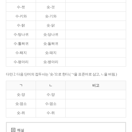
수-컷
숫-것
수-키와
숫-기와
수-탉
숫-닭
수-탕나귀
숫-당나귀
수-톨쩌귀
숫-돌쩌귀
수-퇘지
숫-돼지
수-평아리
숫-병아리
다만 2. 다음 단어의 접두사는 '숫-'으로 한다.(ㄱ을 표준어로 삼고, ㄴ을 버림.)
ㄱ
ㄴ
비고
숫-양
수-양
숫-염소
수-염소
숫-쥐
수-쥐
해설