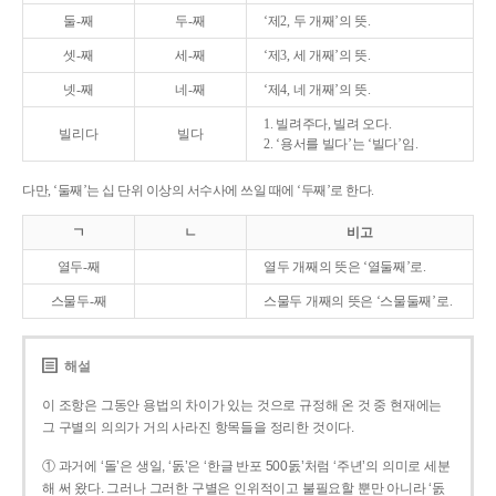
둘-째
두-째
‘제2, 두 개째’의 뜻.
셋-째
세-째
‘제3, 세 개째’의 뜻.
넷-째
네-째
‘제4, 네 개째’의 뜻.
1. 빌려주다, 빌려 오다.
빌리다
빌다
2. ‘용서를 빌다’는 ‘빌다’임.
다만, ‘둘째’는 십 단위 이상의 서수사에 쓰일 때에 ‘두째’로 한다.
ㄱ
ㄴ
비고
열두-째
열두 개째의 뜻은 ‘열둘째’로.
스물두-째
스물두 개째의 뜻은 ‘스물둘째’로.
해설
이 조항은 그동안 용법의 차이가 있는 것으로 규정해 온 것 중 현재에는
그 구별의 의의가 거의 사라진 항목들을 정리한 것이다.
① 과거에 ‘돌’은 생일, ‘돐’은 ‘한글 반포 500돐’처럼 ‘주년’의 의미로 세분
해 써 왔다. 그러나 그러한 구별은 인위적이고 불필요할 뿐만 아니라 ‘돐