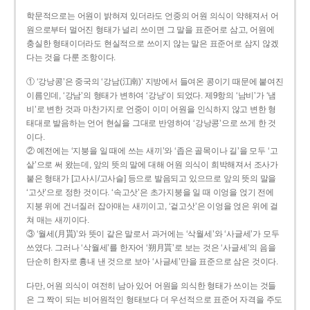
학문적으로는 어원이 밝혀져 있더라도 언중의 어원 의식이 약해져서 어
원으로부터 멀어진 형태가 널리 쓰이면 그 말을 표준어로 삼고, 어원에
충실한 형태이더라도 현실적으로 쓰이지 않는 말은 표준어로 삼지 않겠
다는 것을 다룬 조항이다.
① ‘강낭콩’은 중국의 ‘강남(江南)’ 지방에서 들여온 콩이기 때문에 붙여진
이름인데, ‘강남’의 형태가 변하여 ‘강낭’이 되었다. 제9항의 ‘남비’가 ‘냄
비’로 변한 것과 마찬가지로 언중이 이미 어원을 인식하지 않고 변한 형
태대로 발음하는 언어 현실을 그대로 반영하여 ‘강낭콩’으로 쓰게 한 것
이다.
② 예전에는 ‘지붕을 일 때에 쓰는 새끼’와 ‘좁은 골목이나 길’을 모두 ‘고
샅’으로 써 왔는데, 앞의 뜻의 말에 대해 어원 의식이 희박해져서 조사가
붙은 형태가 [고사시/고사슬] 등으로 발음되고 있으므로 앞의 뜻의 말을
‘고삿’으로 정한 것이다. ‘속고삿’은 초가지붕을 일 때 이엉을 얹기 전에
지붕 위에 건너질러 잡아매는 새끼이고, ‘겉고삿’은 이엉을 얹은 위에 걸
쳐 매는 새끼이다.
③ ‘월세(月貰)’와 뜻이 같은 말로서 과거에는 ‘삭월세’와 ‘사글세’가 모두
쓰였다. 그러나 ‘삭월세’를 한자어 ‘朔月貰’로 보는 것은 ‘사글세’의 음을
단순히 한자로 흉내 낸 것으로 보아 ‘사글세’만을 표준으로 삼은 것이다.
다만, 어원 의식이 여전히 남아 있어 어원을 의식한 형태가 쓰이는 것들
은 그 짝이 되는 비어원적인 형태보다 더 우선적으로 표준어 자격을 주도