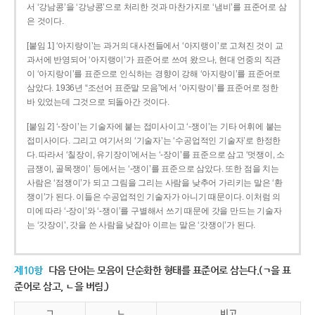
서 ‘강남콩’을 ‘강낭콩’으로 처리한 것과 마찬가지로 ‘냄비’를 표준어로 삼
은 것이다.
[붙임 1] ‘아지랑이’는 과거의 대사전들에서 ‘아지랭이’로 고쳐진 것이 교
과서에 반영되어 ‘아지랭이’가 표준어로 쓰여 왔으나, 현대 언중의 직관
이 ‘아지랑이’를 표준으로 인식하는 경향이 강해 ‘아지랑이’를 표준어로
삼았다. 1936년 “조선어 표준말 모음”에서 ‘아지랑이’를 표준어로 정한
바 있었는데 그것으로 되돌아간 것이다.
[붙임 2] ‘-장이’는 기술자에 붙는 접미사이고 ‘-쟁이’는 기타 어휘에 붙는
접미사이다. 그리고 여기서의 ‘기술자’는 ‘수공업적인 기술자’로 한정한
다. 따라서 ‘칠장이, 유기장이’에서는 ‘-장이’를 표준으로 삼고 ‘멋쟁이, 소
금쟁이, 골목쟁이’ 등에서는 ‘-쟁이’를 표준으로 삼았다. 또한 점을 치는
사람은 ‘점쟁이’가 되고 그림을 그리는 사람을 낮추어 가리키는 말은 ‘환
쟁이’가 된다. 이들은 수공업적인 기술자가 아니기 때문이다. 이처럼 의
미에 따라 ‘-장이’와 ‘-쟁이’를 구별해서 쓰기 때문에 갓을 만드는 기술자
는 ‘갓장이’, 갓을 쓴 사람을 낮잡아 이르는 말은 ‘갓쟁이’가 된다.
제10항
다음 단어는 모음이 단순화한 형태를 표준어로 삼는다.(ㄱ을 표
준어로 삼고, ㄴ을 버림.)
ㄱ
ㄴ
비고