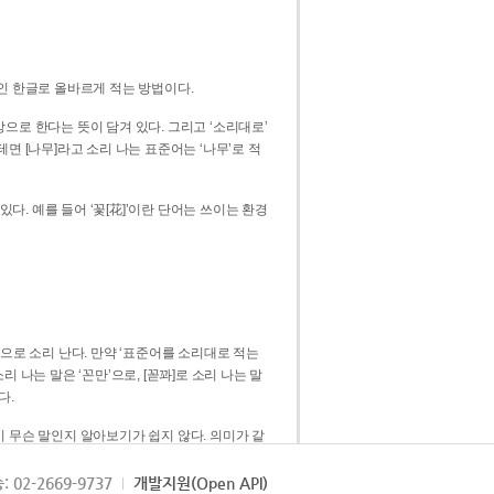
인 한글로 올바르게 적는 방법이다.
으로 한다는 뜻이 담겨 있다. 그리고 ‘소리대로’
. 예를 들어 ‘꽃[花]’이란 단어는 쓰이는 환경
 [꼳]으로 소리 난다. 만약 ‘표준어를 소리대로 적는
다.
 무슨 말인지 알아보기가 쉽지 않다. 의미가 같
쉽다. 즉 ‘꽃, 꼰, 꼳’보다는 ‘꽃’ 하나로 일관
: 02-2669-9737
개발지원(Open API)