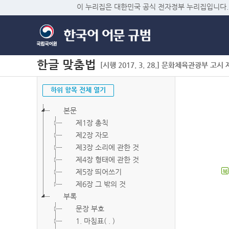
이 누리집은 대한민국 공식 전자정부 누리집입니다.
한글 맞춤법
[시행 2017. 3. 28.] 문화체육관광부 고시 제2
하위 항목 전체 열기
본문
제1장 총칙
제2장 자모
제3장 소리에 관한 것
제4장 형태에 관한 것
제5장 띄어쓰기
북
제6장 그 밖의 것
부록
문장 부호
1. 마침표( . )