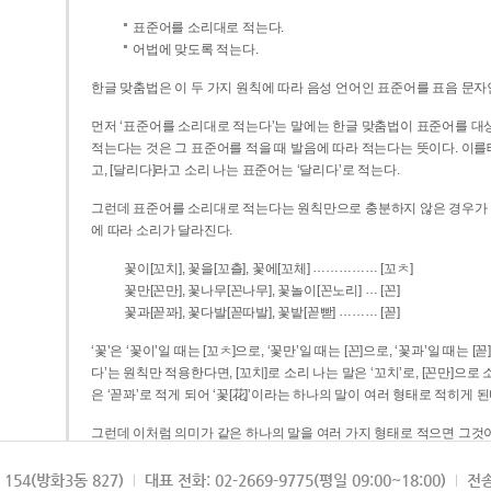
표준어를 소리대로 적는다.
어법에 맞도록 적는다.
한글 맞춤법은 이 두 가지 원칙에 따라 음성 언어인 표준어를 표음 문자
먼저 ‘표준어를 소리대로 적는다’는 말에는 한글 맞춤법이 표준어를 대상
적는다는 것은 그 표준어를 적을 때 발음에 따라 적는다는 뜻이다. 이를테면 [나무]라고 소리 나는 표준어는 ‘나무’로 적
고, [달리다]라고 소리 나는 표준어는 ‘달리다’로 적는다.
그런데 표준어를 소리대로 적는다는 원칙만으로 충분하지 않은 경우가 있다
에 따라 소리가 달라진다.
……………
꽃이[꼬치], 꽃을[꼬츨], 꽃에[꼬체]
[꼬ㅊ]
…
꽃만[꼰만], 꽃나무[꼰나무], 꽃놀이[꼰노리]
[꼰]
………
꽃과[꼳꽈], 꽃다발[꼳따발], 꽃밭[꼳빧]
[꼳]
‘꽃’은 ‘꽃이’일 때는 [꼬ㅊ]으로, ‘꽃만’일 때는 [꼰]으로, ‘꽃과’일 때는
다’는 원칙만 적용한다면, [꼬치]로 소리 나는 말은 ‘꼬치’로, [꼰만]으로 소리 나는 말은 ‘꼰만’으로, [꼳꽈]로 소리 나는 말
은 ‘꼳꽈’로 적게 되어 ‘꽃[花]’이라는 하나의 말이 여러 형태로 적히게 된
그런데 이처럼 의미가 같은 하나의 말을 여러 가지 형태로 적으면 그것이
은 하나의 말은 형태를 하나로 고정하여 일관되게 적어야 의미를 파악하기가 
되게 적는 것이 의미를 파악하는 데 효과적이다.
154(방화3동 827)
대표 전화: 02-2669-9775(평일 09:00~18:00)
전송