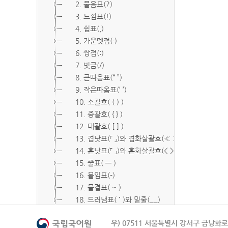
2. 물음표(?)
3. 느낌표(!)
4. 쉼표(,)
5. 가운뎃점(·)
6. 쌍점(:)
7. 빗금(/)
8. 큰따옴표(“ ”)
9. 작은따옴표(‘ ’)
10. 소괄호( ( ) )
11. 중괄호( { } )
12. 대괄호( [ ] )
13. 겹낫표(『 』)와 겹화살괄호(≪ ≫)
14. 홑낫표(「 」)와 홑화살괄호(< >)
15. 줄표( ― )
16. 붙임표(-)
17. 물결표( ~ )
18. 드러냄표( ˙ )와 밑줄(__)
19. 숨김표( O, X )
우) 07511 서울특별시 강서구 금낭화로 
20. 빠짐표( □ )