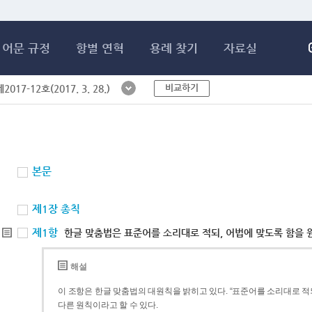
메인콘텐츠 바로가기
어문 규정
항별 연혁
용례 찾기
자료실
비교하기
017-12호(2017. 3. 28.)
본문
제1장 총칙
제1항
한글 맞춤법은 표준어를 소리대로 적되, 어법에 맞도록 함을 
해설
이 조항은 한글 맞춤법의 대원칙을 밝히고 있다. “표준어를 소리대로 적되
다른 원칙이라고 할 수 있다.