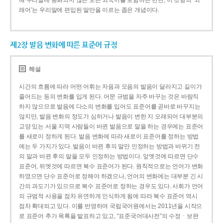
해 우리말에 동화되지 않은 모든 외국어를 포함하는 반면, 이 조항의 ‘외
래어’는 우리말에 편입된 말만을 이르는 좁은 개념이다.
제2장 발음 변화에 따른 표준어 규정
해설
시간의 흐름에 따라 어떤 어휘는 자음과 모음의 발음이 달라지고 길이가
줄어드는 등의 변화를 입게 된다. 어문 규범을 자주 바꾸는 것은 바람직
하지 않으므로 발음에 다소의 변화를 입어도 표준어를 곧바로 바꾸지는
않지만, 발음 변화의 정도가 심하거나 발음이 변한 지 오래되어 대부분의
교양 있는 서울 지역 사람들이 바뀐 발음으로 말을 하는 경우에는 표준어
를 새로이 정하게 된다. 발음 변화에 따라 새로이 표준어를 정하는 방법
에는 두 가지가 있다. 발음이 바뀐 후의 말만 인정하는 방법과 바뀌기 전
의 말과 바뀐 후의 말을 모두 인정하는 방법이다. 앞엣것에 따르면 단수
표준어, 뒤엣것에 따르면 복수 표준어가 된다. 원칙적으로는 언어가 변화
하였으면 단수 표준어로 정해야 하겠으나, 언어의 변화에는 대부분 긴 시
간의 과도기가 있으므로 복수 표준어로 정하는 경우도 있다. 사회가 언어
의 규범적 사용을 점차 유연하게 인식하게 됨에 따라 복수 표준어 역시
점차 확대되고 있다. 이를 반영하여 국립국어원에서는 2011년을 시작으
로 표준어 추가 목록을 발표하고 있고, “표준국어대사전”의 수정ㆍ보완