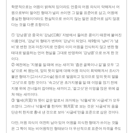
학문적으로는 어원이 밝혀져 있더라도 언중의 어원 의식이 약해져서 어
원으로부터 멀어진 형태가 널리 쓰이면 그 말을 표준어로 삼고, 어원에
충실한 형태이더라도 현실적으로 쓰이지 않는 말은 표준어로 삼지 않겠
다는 것을 다룬 조항이다.
① ‘강낭콩’은 중국의 ‘강남(江南)’ 지방에서 들여온 콩이기 때문에 붙여진
이름인데, ‘강남’의 형태가 변하여 ‘강낭’이 되었다. 제9항의 ‘남비’가 ‘냄
비’로 변한 것과 마찬가지로 언중이 이미 어원을 인식하지 않고 변한 형
태대로 발음하는 언어 현실을 그대로 반영하여 ‘강낭콩’으로 쓰게 한 것
이다.
② 예전에는 ‘지붕을 일 때에 쓰는 새끼’와 ‘좁은 골목이나 길’을 모두 ‘고
샅’으로 써 왔는데, 앞의 뜻의 말에 대해 어원 의식이 희박해져서 조사가
붙은 형태가 [고사시/고사슬] 등으로 발음되고 있으므로 앞의 뜻의 말을
‘고삿’으로 정한 것이다. ‘속고삿’은 초가지붕을 일 때 이엉을 얹기 전에
지붕 위에 건너질러 잡아매는 새끼이고, ‘겉고삿’은 이엉을 얹은 위에 걸
쳐 매는 새끼이다.
③ ‘월세(月貰)’와 뜻이 같은 말로서 과거에는 ‘삭월세’와 ‘사글세’가 모두
쓰였다. 그러나 ‘삭월세’를 한자어 ‘朔月貰’로 보는 것은 ‘사글세’의 음을
단순히 한자로 흉내 낸 것으로 보아 ‘사글세’만을 표준으로 삼은 것이다.
다만, 어원 의식이 여전히 남아 있어 어원을 의식한 형태가 쓰이는 것들
은 그 짝이 되는 비어원적인 형태보다 더 우선적으로 표준어 자격을 주도