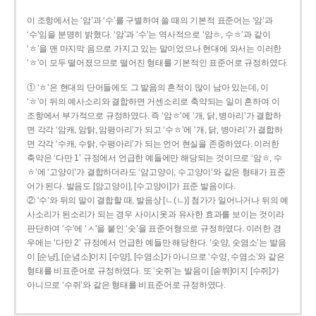
이 조항에서는 ‘암’과 ‘수’를 구별하여 쓸 때의 기본적 표준어는 ‘암’과
‘수’임을 분명히 밝혔다. ‘암’과 ‘수’는 역사적으로 ‘암ㅎ, 수ㅎ’과 같이
‘ㅎ’을 맨 마지막 음으로 가지고 있는 말이었으나 현대에 와서는 이러한
‘ㅎ’이 모두 떨어졌으므로 떨어진 형태를 기본적인 표준어로 규정하였다.
① ‘ㅎ’은 현대의 단어들에도 그 발음의 흔적이 많이 남아 있는데, 이
‘ㅎ’이 뒤의 예사소리와 결합하면 거센소리로 축약되는 일이 흔하여 이
조항에서 부가적으로 규정하였다. 즉 ‘암ㅎ’에 ‘개, 닭, 병아리’가 결합하
면 각각 ‘암캐, 암탉, 암평아리’가 되고 ‘수ㅎ’에 ‘개, 닭, 병아리’가 결합하
면 각각 ‘수캐, 수탉, 수평아리’가 되는 언어 현실을 존중하였다. 이러한
축약은 ‘다만 1’ 규정에서 언급한 예들에만 해당되는 것이므로 ‘암ㅎ, 수
ㅎ’에 ‘고양이’가 결합하더라도 ‘암고양이, 수고양이’와 같은 형태가 표준
어가 된다. 발음도 [암고양이], [수고양이]가 표준 발음이다.
② ‘수’와 뒤의 말이 결합할 때, 발음상 [ㄴ(ㄴ)] 첨가가 일어나거나 뒤의 예
사소리가 된소리가 되는 경우 사이시옷과 유사한 효과를 보이는 것이라
판단하여 ‘수’에 ‘ㅅ’을 붙인 ‘숫’을 표준어형으로 규정하였다. 이러한 경
우에는 ‘다만 2’ 규정에서 언급한 예들만 해당한다. ‘숫양, 숫염소’는 발음
이 [순냥], [순념소]이지 [수양], [수염소]가 아니므로 ‘수양, 수염소’와 같은
형태를 비표준어로 규정하였다. 또 ‘숫쥐’는 발음이 [숟쮜]이지 [수쥐]가
아니므로 ‘수쥐’와 같은 형태를 비표준어로 규정하였다.