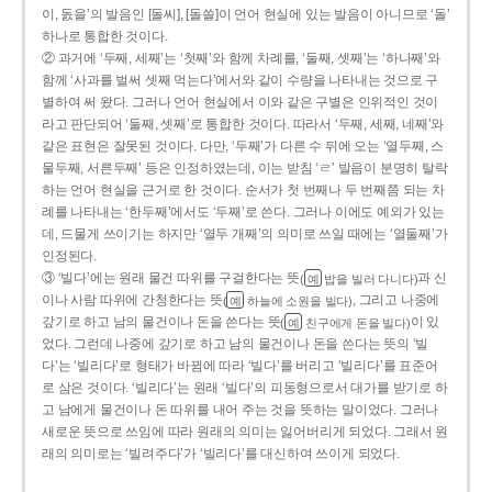
이, 돐을’의 발음인 [돌씨], [돌쓸]이 언어 현실에 있는 발음이 아니므로 ‘돌’
하나로 통합한 것이다.
② 과거에 ‘두째, 세째’는 ‘첫째’와 함께 차례를, ‘둘째, 셋째’는 ‘하나째’와
함께 ‘사과를 벌써 셋째 먹는다’에서와 같이 수량을 나타내는 것으로 구
별하여 써 왔다. 그러나 언어 현실에서 이와 같은 구별은 인위적인 것이
라고 판단되어 ‘둘째, 셋째’로 통합한 것이다. 따라서 ‘두째, 세째, 네째’와
같은 표현은 잘못된 것이다. 다만, ‘두째’가 다른 수 뒤에 오는 ‘열두째, 스
물두째, 서른두째’ 등은 인정하였는데, 이는 받침 ‘ㄹ’ 발음이 분명히 탈락
하는 언어 현실을 근거로 한 것이다. 순서가 첫 번째나 두 번째쯤 되는 차
례를 나타내는 ‘한두째’에서도 ‘두째’로 쓴다. 그러나 이에도 예외가 있는
데, 드물게 쓰이기는 하지만 ‘열두 개째’의 의미로 쓰일 때에는 ‘열둘째’가
인정된다.
③ ‘빌다’에는 원래 물건 따위를 구걸한다는 뜻
과 신
(
밥을 빌러 다니다)
예
이나 사람 따위에 간청한다는 뜻
, 그리고 나중에
(
하늘에 소원을 빌다)
예
갚기로 하고 남의 물건이나 돈을 쓴다는 뜻
이 있
(
친구에게 돈을 빌다)
예
었다. 그런데 나중에 갚기로 하고 남의 물건이나 돈을 쓴다는 뜻의 ‘빌
다’는 ‘빌리다’로 형태가 바뀜에 따라 ‘빌다’를 버리고 ‘빌리다’를 표준어
로 삼은 것이다. ‘빌리다’는 원래 ‘빌다’의 피동형으로서 대가를 받기로 하
고 남에게 물건이나 돈 따위를 내어 주는 것을 뜻하는 말이었다. 그러나
새로운 뜻으로 쓰임에 따라 원래의 의미는 잃어버리게 되었다. 그래서 원
래의 의미로는 ‘빌려주다’가 ‘빌리다’를 대신하여 쓰이게 되었다.