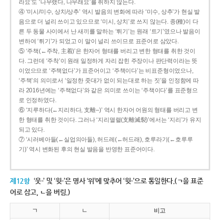
라요’도 ‘나무랬다, 나무래요’를 취하지 않는다.
④ ‘미시/미수, 상치/상추’ 역시 발음의 변화에 따라 ‘미수, 상추’가 현실 발
음으로 더 널리 쓰이고 있으므로 ‘미시, 상치’로 쓰지 않는다. 종(種)이 다
른 두 동물 사이에서 난 새끼를 말하는 ‘튀기’는 원래 ‘트기’였으나 발음이
변하여 ‘튀기’가 되었고 이 말이 널리 쓰이므로 표준어로 삼았다.
⑤ ‘주책(←주착, 主着)’은 한자어 형태를 버리고 변한 형태를 취한 것이
다. 그런데 ‘주착’이 원래 일정하게 자리 잡힌 주장이나 판단력이라는 뜻
이었으므로 ‘주책없다’가 표준어이고 ‘주책이다’는 비표준형이었으나,
‘주책’의 의미로서 ‘일정한 줏대가 없이 되는대로 하는 짓’을 인정함에 따
라 2016년에는 ‘주책없다’와 같은 의미로 쓰이는 ‘주책이다’를 표준형으
로 인정하였다.
⑥ ‘지루하다(←지리하다, 支離--)’ 역시 한자어 어원의 형태를 버리고 변
한 형태를 취한 것이다. 그러나 ‘지리멸렬(支離滅裂)’에서는 ‘지리’가 유지
되고 있다.
⑦ ‘시러베아들(←실업의아들), 허드레(←허드래), 호루라기(←호루루
기)’ 역시 변화된 후의 현실 발음을 반영한 표준어이다.
제12항
‘웃-’ 및 ‘윗-’은 명사 ‘위’에 맞추어 ‘윗-’으로 통일한다.(ㄱ을 표준
어로 삼고, ㄴ을 버림.)
ㄱ
ㄴ
비고