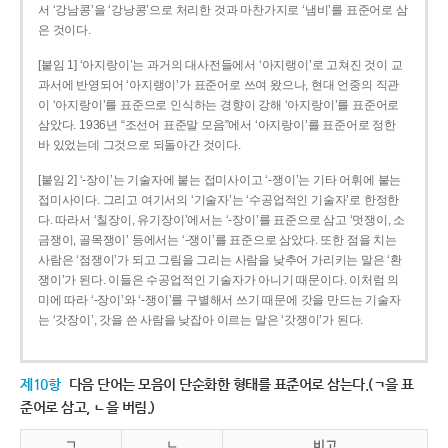
서 ‘강남콩’을 ‘강낭콩’으로 처리한 것과 마찬가지로 ‘냄비’를 표준어로 삼
은 것이다.
[붙임 1] ‘아지랑이’는 과거의 대사전들에서 ‘아지랭이’로 고쳐진 것이 교
과서에 반영되어 ‘아지랭이’가 표준어로 쓰여 왔으나, 현대 언중의 직관
이 ‘아지랑이’를 표준으로 인식하는 경향이 강해 ‘아지랑이’를 표준어로
삼았다. 1936년 “조선어 표준말 모음”에서 ‘아지랑이’를 표준어로 정한
바 있었는데 그것으로 되돌아간 것이다.
[붙임 2] ‘-장이’는 기술자에 붙는 접미사이고 ‘-쟁이’는 기타 어휘에 붙는
접미사이다. 그리고 여기서의 ‘기술자’는 ‘수공업적인 기술자’로 한정한
다. 따라서 ‘칠장이, 유기장이’에서는 ‘-장이’를 표준으로 삼고 ‘멋쟁이, 소
금쟁이, 골목쟁이’ 등에서는 ‘-쟁이’를 표준으로 삼았다. 또한 점을 치는
사람은 ‘점쟁이’가 되고 그림을 그리는 사람을 낮추어 가리키는 말은 ‘환
쟁이’가 된다. 이들은 수공업적인 기술자가 아니기 때문이다. 이처럼 의
미에 따라 ‘-장이’와 ‘-쟁이’를 구별해서 쓰기 때문에 갓을 만드는 기술자
는 ‘갓장이’, 갓을 쓴 사람을 낮잡아 이르는 말은 ‘갓쟁이’가 된다.
제10항
다음 단어는 모음이 단순화한 형태를 표준어로 삼는다.(ㄱ을 표
준어로 삼고, ㄴ을 버림.)
ㄱ
ㄴ
비고