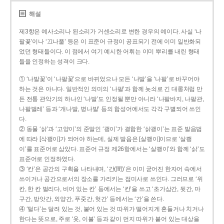
해설
제3항은 예사소리나 된소리가 거센소리로 변한 경우의 예이다. 사실 ‘나
팔꽃’이나 ‘끄나풀’ 등은 이 표준어 규정이 공표되기 전에 이미 일반화되
었던 형태들이다. 이 점에서 여기 예시한 어휘는 이미 뿌리를 내린 형태
들을 인정하는 성격이 크다.
① ‘나발꽃’이 ‘나팔꽃’으로 바뀌었으나 모든 ‘나발’을 ‘나팔’로 바꾸어야
하는 것은 아니다. 일반적인 의미의 ‘나팔’과 함께 놋쇠로 긴 대롱처럼 만
든 전통 관악기의 하나인 ‘나발’도 인정될 뿐만 아니라 ‘나팔바지, 나팔관,
나팔벌레’ 등과 ‘개나발, 병나발’ 등의 합성어에서도 각각 구별되어 쓰인
다.
② 동물 ‘삵’과 ‘고양이’의 준말인 ‘괭이’가 결합한 ‘삵괭이’는 표준 발음법
에 따라 [삭꽹이]가 되어야 하는데, 실제 발음은 [살쾡이]이므로 ‘살쾡
이’를 표준어로 삼았다. 표준어 규정 제26항에서는 ‘살쾡이’와 함께 ‘삵’도
표준어로 인정하였다.
③ ‘칸’은 공간의 구획을 나타내며, ‘간(間)’은 이미 굳어진 한자어 속에서
쓰이거나 공간으로서의 장소를 가리키는 접미사로 쓰인다. 그러므로 ‘위
칸, 한 칸 벌리다, 비어 있는 칸’ 등에서는 ‘칸’을 쓰고 ‘초가삼간, 뒷간, 마
구간, 방앗간, 외양간, 푸줏간, 헛간’ 등에서는 ‘간’을 쓴다.
④ ‘털다’는 달려 있는 것, 붙어 있는 것 따위가 떨어지게 흔들거나 치거나
한다는 뜻으로, 주로 ‘옷, 이불’ 등과 같이 먼지 따위가 붙어 있는 대상을