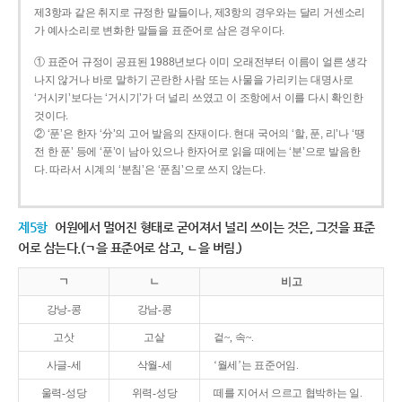
제3항과 같은 취지로 규정한 말들이나, 제3항의 경우와는 달리 거센소리
가 예사소리로 변화한 말들을 표준어로 삼은 경우이다.
① 표준어 규정이 공표된 1988년보다 이미 오래전부터 이름이 얼른 생각
나지 않거나 바로 말하기 곤란한 사람 또는 사물을 가리키는 대명사로
‘거시키’보다는 ‘거시기’가 더 널리 쓰였고 이 조항에서 이를 다시 확인한
것이다.
② ‘푼’은 한자 ‘分’의 고어 발음의 잔재이다. 현대 국어의 ‘할, 푼, 리’나 ‘땡
전 한 푼’ 등에 ‘푼’이 남아 있으나 한자어로 읽을 때에는 ‘분’으로 발음한
다. 따라서 시계의 ‘분침’은 ‘푼침’으로 쓰지 않는다.
제5항
어원에서 멀어진 형태로 굳어져서 널리 쓰이는 것은, 그것을 표준
어로 삼는다.(ㄱ을 표준어로 삼고, ㄴ을 버림.)
ㄱ
ㄴ
비고
강낭-콩
강남-콩
고삿
고샅
겉~, 속~.
사글-세
삭월-세
‘월세’는 표준어임.
울력-성당
위력-성당
떼를 지어서 으르고 협박하는 일.