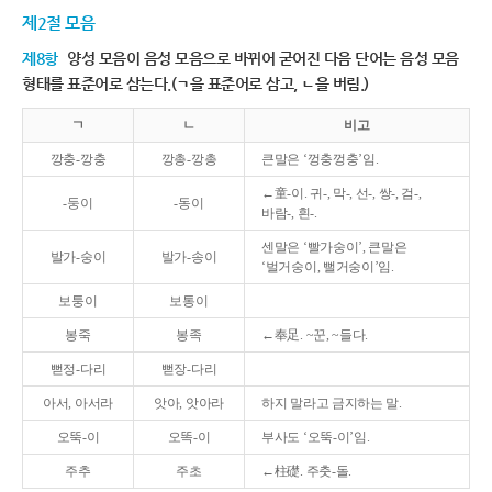
제2절 모음
제8항
양성 모음이 음성 모음으로 바뀌어 굳어진 다음 단어는 음성 모음
형태를 표준어로 삼는다.(ㄱ을 표준어로 삼고, ㄴ을 버림.)
ㄱ
ㄴ
비고
깡충-깡충
깡총-깡총
큰말은 ‘껑충껑충’임.
←童-이. 귀-, 막-, 선-, 쌍-, 검-,
-둥이
-동이
바람-, 흰-.
센말은 ‘빨가숭이’, 큰말은
발가-숭이
발가-송이
‘벌거숭이, 뻘거숭이’임.
보퉁이
보통이
봉죽
봉족
←奉足. ~꾼, ~들다.
뻗정-다리
뻗장-다리
아서, 아서라
앗아, 앗아라
하지 말라고 금지하는 말.
오뚝-이
오똑-이
부사도 ‘오뚝-이’임.
주추
주초
←柱礎. 주춧-돌.