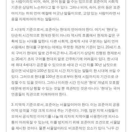
는 사람이라도 비어, 속어, 은어 등을 쓸 수는 있으므로 표준어의 사회적
기준은 상당히 느슨하다고 할 수 있다. 그러나 비어, 속어, 은어 등은 표준
어이기는 하되 언어 예절에 어긋난 말들이므로, 교양 있는 사람이라면 사
용을 자제하여야 하는 말들이다.
2. 시대적 기준으로서, 표준어는 현대의 언어여야 한다. 여기서 ‘현대’는
단순히 시간적으로 현재란 뜻이 아니라 역사적 흐름에서 현재와 같은 구
획에 있는 시대를 말한다. 다른 사회적, 경제적 시대 구분과는 달리 언어
사용에서 현대를 구분하는 데에는 뚜렷한 객관적 기준이 없다. 20세기 초
의 구어가 현대의 말로 간주되곤 하나, 21세기가 상당히 진행된 현재로서
는 20세기 초의 구어를 현대의 말로 간주하기에 어려움이 있다. 한 시대
에 최대 4세대가 공존할 수 있으므로 세대 간 시간 차를 30년 남짓으로
잡으면 넉넉잡아 100년 정도의 시간 차가 있는 말들이 한 시대에 쓰일 수
있다. 그러므로 현대를 100년 전으로부터 현재 시점까지의 기간으로 규
정할 수도 있을 것이다. 그러나 이러한 시간 인식은 ‘현대’ 개념의 모호함
때문에 편의상 행할 수 있는 것일 뿐 객관적인 것은 아니다. ‘현대’는 국어
언중들의 직관으로 이해하여야 한다.
3. 지역적 기준으로서, 표준어는 서울말이어야 한다. 이는 표준어의 공용
어적 성격을 가장 크게 드러내 주는 기준이다. 가령, 많은 지역 사람들이
모여서 공식적인 이야기를 나눌 때 각자의 지역어를 사용한다면 의사소
통이 어려워질 수 있는데, 이를 방지하기 위해 표준어의 조건으로 서울말
을 제시한 것이다. 물론 서울말이라도 비표준적인 요소가 있다. “나두 간