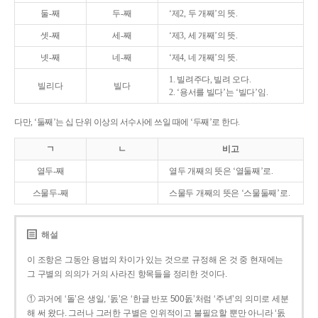
둘-째
두-째
‘제2, 두 개째’의 뜻.
셋-째
세-째
‘제3, 세 개째’의 뜻.
넷-째
네-째
‘제4, 네 개째’의 뜻.
1. 빌려주다, 빌려 오다.
빌리다
빌다
2. ‘용서를 빌다’는 ‘빌다’임.
다만, ‘둘째’는 십 단위 이상의 서수사에 쓰일 때에 ‘두째’로 한다.
ㄱ
ㄴ
비고
열두-째
열두 개째의 뜻은 ‘열둘째’로.
스물두-째
스물두 개째의 뜻은 ‘스물둘째’로.
해설
이 조항은 그동안 용법의 차이가 있는 것으로 규정해 온 것 중 현재에는
그 구별의 의의가 거의 사라진 항목들을 정리한 것이다.
① 과거에 ‘돌’은 생일, ‘돐’은 ‘한글 반포 500돐’처럼 ‘주년’의 의미로 세분
해 써 왔다. 그러나 그러한 구별은 인위적이고 불필요할 뿐만 아니라 ‘돐