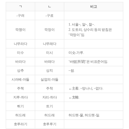
ㄱ
ㄴ
비고
-구려
-구료
1. 서울~, 알~, 찰~.
깍쟁이
깍정이
2. 도토리, 상수리 등의 받침은
‘깍정이’임.
나무라다
나무래다
미수
미시
미숫-가루.
바라다
바래다
‘바램[所望]’은 비표준어임.
상추
상치
~쌈.
시러베-아들
실업의-아들
주책
주착
←主着. ~망나니, ~없다.
지루-하다
지리-하다
←支離.
튀기
트기
허드레
허드래
허드렛-물, 허드렛-일.
호루라기
호루루기