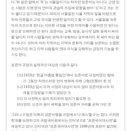
다.”와 같은 말에서 ‘두’는 서울말이기는 하지만 표준어는 아니다. 교양 있
는 사람은 오랜 문자 언어의 관습적 쓰임에 영향을 받아 ‘도’라고 쓰는 것
이 옳다고 믿기 때문이다. 따라서 서울말은 서울 지역의 말을 바탕으로
하되 언중들의 교양 의식을 반영한 말이라고 할 수 있다. 서울말을 표준
어의 조건으로 한다는 이러한 규정을 어떤 지역어를 사용하면 안 된다는
뜻으로 오해하면 안 된다. 표준어는 교육, 방송, 공식적 담화 등에서 써야
할 말이지 지역 사람들끼리 편하게 대화하는 경우에까지 꼭 써야 하는 말
이 아니다. 오히려 여러 지역어는 지역의 문화적 가치를 보존하는 소중한
자산이기도 하고 지역 사람들의 연대 의식을 강화하는 긍정적 기능을 하
기도 한다.
표준어 규정의 실제적인 대상은 다음과 같다.
(가) 1933년 ‘한글 마춤법 통일안’에서 표준어로 규정하였던 형태
가 그동안 자연스러운 언어 변화에 의해 고형(古形)이 된 것
(나) 1933년 당시 미처 사정의 대상이 되지 않아 표준어로서의 자
격을 인정받을 기회가 없었던 것
(다) 각 사전에서 달리 처리하여 정리가 필요한 것
(라) 방언, 신조어 등이 세력을 얻어 표준어 자리를 굳혀 가던 것
그러나 수많은 어휘의 표준어형을 규정에서 다 예시할 수는 없다. 이러한
한계를 보완하고자 국립국어원에서는 인터넷으로 “표준국어대사전”을
제공하고 있다. 인터넷판 “표준국어대사전”은 1999년에 초판이 발간된