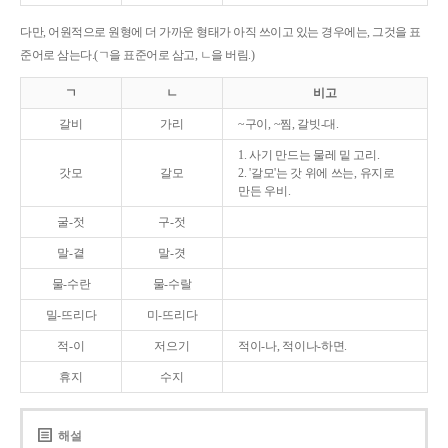
다만, 어원적으로 원형에 더 가까운 형태가 아직 쓰이고 있는 경우에는, 그것을 표
준어로 삼는다.(ㄱ을 표준어로 삼고, ㄴ을 버림.)
ㄱ
ㄴ
비고
갈비
가리
~구이, ~찜, 갈빗-대.
1. 사기 만드는 물레 밑 고리.
갓모
갈모
2. '갈모'는 갓 위에 쓰는, 유지로
만든 우비.
굴-젓
구-젓
말-곁
말-겻
물-수란
물-수랄
밀-뜨리다
미-뜨리다
적-이
저으기
적이-나, 적이나-하면.
휴지
수지
해설