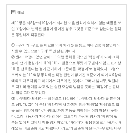
해설
제11항은 제8항~제10항에서 제시한 모음 변화에 속하지 않는 예들을 보
인 조항이다. 변화된 발음이 굳어진 경우 그것을 표준으로 삼는다는 원칙
은 동일하게 적용된다.
① ‘-구려’와 ‘-구료’는 미묘한 의미 차가 있는 듯도 하나 언중이 분명히 의
식할 수 없으므로 ‘-구려’ 쪽만 살린 것이다.
② 원래 ‘깍정이’였던 말이 ‘ㅣ’ 역행 동화를 겪으면 ‘깍젱이’가 되어야 하
는데, 언어 현실에서 ‘ㅐ’와 ‘ㅔ’가 발음으로 뚜렷이 구별되지 않고 표기상
‘ㅐ’를 선호한다는 점에 근거하여 표준어를 ‘깍쟁이’로 정하였다. 그럼으
로써 이는 ‘ㅣ’ 역행 동화와는 직접 관련이 없어진 표준어가 되어 제9항의
예외로 다루지 않고 여기에서 다루게 된 것이다. 그러나 밤나무, 떡갈나
무 따위의 열매를 싸고 있는 술잔 모양의 받침을 뜻하는 ‘깍정이’는 원래
의 말을 그대로 두었다.
③ ‘나무래다, 바래다’는 방언으로 해석하여 ‘나무라다, 바라다’를 표준어
로 삼았다. 그런데 근래 ‘바라다’에서 파생된 명사 ‘바람’을 ‘바램’으로 잘
못 쓰는 경향이 있다. ‘바람[風]’과의 혼동을 피하려는 심리 때문인 듯하
다. 그러나 동사가 ‘바라다’인 이상 그로부터 파생된 명사가 ‘바램’이 될
수는 없어 비고에서 이를 명기하였다. ‘바라다’의 활용형으로, ‘바랬다, 바
래요’는 비표준형이고 ‘바랐다, 바라요’가 표준형이 된다. ‘나무랐다, 나무