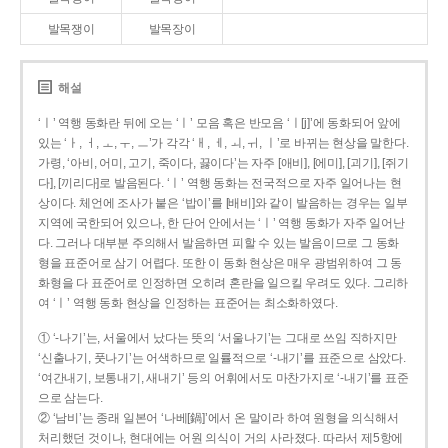
발목쟁이
발목장이
해설
‘ㅣ’ 역행 동화란 뒤에 오는 ‘ㅣ’ 모음 혹은 반모음 ‘ㅣ[j]’에 동화되어 앞에
있는 ‘ㅏ, ㅓ, ㅗ, ㅜ, ㅡ’가 각각 ‘ㅐ, ㅔ, ㅚ, ㅟ, ㅣ’로 바뀌는 현상을 말한다.
가령, ‘아비, 어미, 고기, 죽이다, 끓이다’는 자주 [애비], [에미], [괴기], [쥐기
다], [끼리다]로 발음된다. ‘ㅣ’ 역행 동화는 전국적으로 자주 일어나는 현
상이다. 체언에 조사가 붙은 ‘밥이’를 [배비]와 같이 발음하는 경우는 일부
지역에 국한되어 있으나, 한 단어 안에서는 ‘ㅣ’ 역행 동화가 자주 일어난
다. 그러나 대부분 주의해서 발음하면 피할 수 있는 발음이므로 그 동화
형을 표준어로 삼기 어렵다. 또한 이 동화 현상은 매우 광범위하여 그 동
화형을 다 표준어로 인정하면 오히려 혼란을 일으킬 우려도 있다. 그리하
여 ‘ㅣ’ 역행 동화 현상을 인정하는 표준어는 최소화하였다.
① ‘-나기’는, 서울에서 났다는 뜻의 ‘서울나기’는 그대로 쓰임 직하지만
‘신출나기, 풋나기’는 어색하므로 일률적으로 ‘-내기’를 표준으로 삼았다.
‘여간내기, 보통내기, 새내기’ 등의 어휘에서도 마찬가지로 ‘-내기’를 표준
으로 삼는다.
② ‘남비’는 종래 일본어 ‘나베[鍋]’에서 온 말이라 하여 원형을 의식해서
처리했던 것이나, 현대에는 어원 의식이 거의 사라졌다. 따라서 제5항에