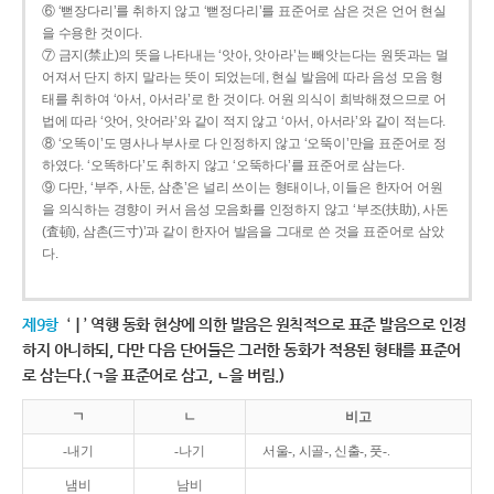
⑥ ‘뻗장다리’를 취하지 않고 ‘뻗정다리’를 표준어로 삼은 것은 언어 현실
을 수용한 것이다.
⑦ 금지(禁止)의 뜻을 나타내는 ‘앗아, 앗아라’는 빼앗는다는 원뜻과는 멀
어져서 단지 하지 말라는 뜻이 되었는데, 현실 발음에 따라 음성 모음 형
태를 취하여 ‘아서, 아서라’로 한 것이다. 어원 의식이 희박해졌으므로 어
법에 따라 ‘앗어, 앗어라’와 같이 적지 않고 ‘아서, 아서라’와 같이 적는다.
⑧ ‘오똑이’도 명사나 부사로 다 인정하지 않고 ‘오뚝이’만을 표준어로 정
하였다. ‘오똑하다’도 취하지 않고 ‘오뚝하다’를 표준어로 삼는다.
⑨ 다만, ‘부주, 사둔, 삼춘’은 널리 쓰이는 형태이나, 이들은 한자어 어원
을 의식하는 경향이 커서 음성 모음화를 인정하지 않고 ‘부조(扶助), 사돈
(査頓), 삼촌(三寸)’과 같이 한자어 발음을 그대로 쓴 것을 표준어로 삼았
다.
제9항
‘ㅣ’ 역행 동화 현상에 의한 발음은 원칙적으로 표준 발음으로 인정
하지 아니하되, 다만 다음 단어들은 그러한 동화가 적용된 형태를 표준어
로 삼는다.(ㄱ을 표준어로 삼고, ㄴ을 버림.)
ㄱ
ㄴ
비고
-내기
-나기
서울-, 시골-, 신출-, 풋-.
냄비
남비