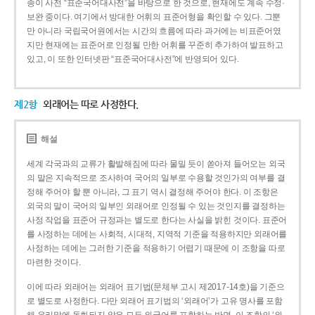
종이 사전 “표준국어대사전”을 바탕으로 한 것으로, 현재에도 계속 수정·
보완 중이다. 여기에서 방대한 어휘의 표준어형을 확인할 수 있다. 그뿐
만 아니라 국립국어원에서는 시간의 흐름에 따라 과거에는 비표준어였
지만 현재에는 표준어로 인정될 만한 어휘를 꾸준히 추가하여 발표하고
있고, 이 또한 인터넷판 “표준국어대사전”에 반영되어 있다.
제2항
외래어는 따로 사정한다.
해설
세계 각국과의 교류가 활발해짐에 따라 물밀 듯이 쏟아져 들어오는 외국
의 말은 지속적으로 조사하여 국어의 일부로 수용할 것인가의 여부를 결
정해 주어야 할 뿐 아니라, 그 표기 역시 결정해 주어야 한다. 이 조항은
외국의 말이 국어의 일부인 외래어로 인정될 수 있는 것인지를 결정하는
사정 작업을 표준어 규정과는 별도로 한다는 사실을 밝힌 것이다. 표준어
를 사정하는 데에는 사회적, 시대적, 지역적 기준을 적용하지만 외래어를
사정하는 데에는 그러한 기준을 적용하기 어렵기 때문에 이 조항을 따로
마련한 것이다.
이에 따라 외래어는 외래어 표기법(문체부 고시 제2017-14호)을 기준으
로 별도로 사정한다. 다만 외래어 표기법의 ‘외래어’가 고유 명사를 포함