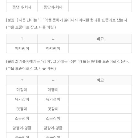
동댕이-치다
동당이-치다
[붙임 1] 다음 단어는 ‘ㅣ’ 역행 동화가 일어나지 아니한 형태를 표준어로 삼는다.
(ㄱ을 표준어로 삼고, ㄴ을 버림.)
ㄱ
ㄴ
비고
아지랑이
아지랭이
[붙임 2] 기술자에게는 ‘-장이’, 그 외에는 ‘-쟁이’가 붙는 형태를 표준어로 삼는다.
(ㄱ을 표준어로 삼고, ㄴ을 버림.)
ㄱ
ㄴ
비고
미장이
미쟁이
유기장이
유기쟁이
멋쟁이
멋장이
소금쟁이
소금장이
담쟁이-덩굴
담장이-덩굴
골목쟁이
골목장이