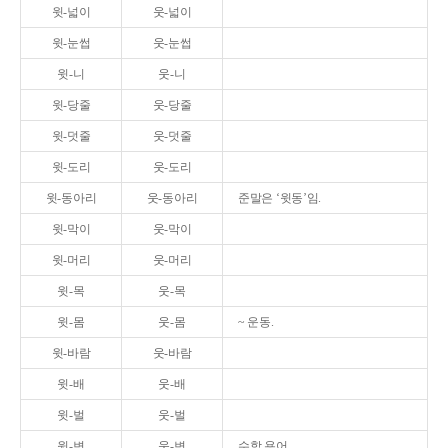
윗-넓이
웃-넓이
윗-눈썹
웃-눈썹
윗-니
웃-니
윗-당줄
웃-당줄
윗-덧줄
웃-덧줄
윗-도리
웃-도리
윗-동아리
웃-동아리
준말은 ‘윗동’임.
윗-막이
웃-막이
윗-머리
웃-머리
윗-목
웃-목
윗-몸
웃-몸
~ 운동.
윗-바람
웃-바람
윗-배
웃-배
윗-벌
웃-벌
윗-변
웃-변
수학 용어.