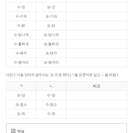
수-컷
숫-것
수-키와
숫-기와
수-탉
숫-닭
수-탕나귀
숫-당나귀
수-톨쩌귀
숫-돌쩌귀
수-퇘지
숫-돼지
수-평아리
숫-병아리
다만 2. 다음 단어의 접두사는 '숫-'으로 한다.(ㄱ을 표준어로 삼고, ㄴ을 버림.)
ㄱ
ㄴ
비고
숫-양
수-양
숫-염소
수-염소
숫-쥐
수-쥐
해설