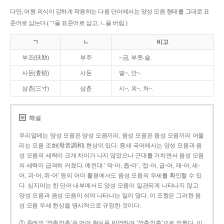
다만, 어원 의식이 강하게 작용하는 다음 단어에서는 양성 모음 형태를 그대로 표
준어로 삼는다.(ㄱ을 표준어로 삼고, ㄴ을 버림.)
ㄱ
ㄴ
비고
부조(扶助)
부주
~금, 부좃-술.
사돈(査頓)
사둔
밭~, 안~.
삼촌(三寸)
삼춘
시~, 외~, 처~.
해설
우리말에는 양성 모음은 양성 모음끼리, 음성 모음은 음성 모음끼리 어울
리는 모음 조화(母音調和) 현상이 있다. 중세 국어에서는 양성 모음과 음
성 모음의 세력이 크게 차이가 나지 않았으나 근대를 거치면서 음성 모음
의 세력이 급격히 커졌다. 예컨대 ‘ 막-아, 좁-아’, ‘접-어, 굽-어, 재-어, 세-
어, 괴-어, 쥐-어’ 등의 어미 활용에서도 음성 모음의 우세를 확인할 수 있
다. 심지어는 한 단어 내부에서도 양성 모음이 일관되게 나타나지 않고
양성 모음과 음성 모음이 섞여 나타나는 일이 많다. 이 조항은 그러한 음
성 모음 우세 현상을 명시적으로 규정한 것이다.
① 종래의 ‘깡총깡총’은 언어 현실을 반영하여 ‘깡충깡충’으로 정했다. 이