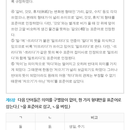
록 규정하였다.
④ ‘갈비, 갓모, 휴지(休紙)’는 변화된 형태인 ‘가리, 갈모, 수지’ 등도 각각
쓰였으나, 본래의 형태가 더 널리 쓰이므로 ‘갈비, 갓모, 휴지’의 형태를
표준어로 인정하였다. 다만, ‘갓모’와는 별개로 비가 올 때 갓 위에 덮어
쓰던 고깔 비슷하게 생긴 물건을 뜻하는 ‘갈모(-帽)’는 표준어로 인정한
다.
⑤ ‘밀-’에 ‘-뜨리다’가 붙은 ‘밀뜨리다’도 언중이 ‘밀다’의 뜻을 의식하고
있으므로 비록 ‘미뜨리다’가 쓰이고 있어도 ‘밀뜨리다’로 쓴다. 다만, ‘-뜨
리다’와 ‘-트리다’가 같은 뜻의 복수 표준어 접미사로 인정되므로 ‘밀뜨리
다’와 함께 ‘밀트리다’도 표준어로 인정된다.
⑥ ‘적이’는 의미적으로 ‘적다’와는 멀어지고 오히려 반대의 의미를 가지
게 되었다. 그 때문에 한동안 ‘저으기’가 널리 보급되기도 하였다. 그러나
반대의 뜻이 되었더라도 원래의 어원 ‘적다’와의 관계는 부정할 수 없기
때문에 ‘저으기’가 아닌 ‘적이’를 표준어로 삼았다.
제6항
다음 단어들은 의미를 구별함이 없이, 한 가지 형태만을 표준어로
삼는다.(ㄱ을 표준어로 삼고, ㄴ을 버림.)
ㄱ
ㄴ
비고
돌
돐
생일, 주기.