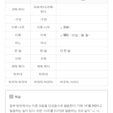
괴퍅-하다/괴팩-
괴팍-하다
하다
-구먼
-구면
미루-나무
미류-나무
←美柳~.
미륵
미력
←彌勒. ~보살, ~불, 돌~.
여느
여늬
온-달
왼-달
만 한 달.
으레
으례
케케-묵다
켸켸-묵다
허우대
허위대
허우적-허우적
허위적-허위적
허우적-거리다.
해설
일부 방언에서는 이중 모음을 단모음으로 발음한다. 가령 ‘벼’를 [베]라고
발음하는 일이 있다. 또한 ‘사과’를 [사가]로 발음하는 것과 같이 ‘ㅚ, ㅟ,