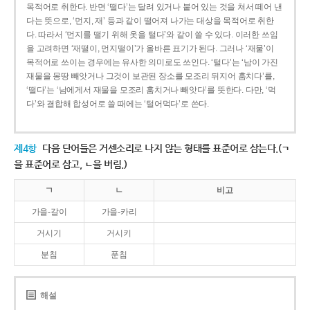
목적어로 취한다. 반면 ‘떨다’는 달려 있거나 붙어 있는 것을 쳐서 떼어 낸
다는 뜻으로, ‘먼지, 재’ 등과 같이 떨어져 나가는 대상을 목적어로 취한
다. 따라서 ‘먼지를 떨기 위해 옷을 털다’와 같이 쓸 수 있다. 이러한 쓰임
을 고려하면 ‘재떨이, 먼지떨이’가 올바른 표기가 된다. 그러나 ‘재물’이
목적어로 쓰이는 경우에는 유사한 의미로도 쓰인다. ‘털다’는 ‘남이 가진
재물을 몽땅 빼앗거나 그것이 보관된 장소를 모조리 뒤지어 훔치다’를,
‘떨다’는 ‘남에게서 재물을 모조리 훔치거나 빼앗다’를 뜻한다. 다만, ‘먹
다’와 결합해 합성어로 쓸 때에는 ‘털어먹다’로 쓴다.
제4항
다음 단어들은 거센소리로 나지 않는 형태를 표준어로 삼는다.(ㄱ
을 표준어로 삼고, ㄴ을 버림.)
ㄱ
ㄴ
비고
가을-갈이
가을-카리
거시기
거시키
분침
푼침
해설