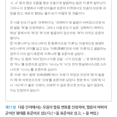
ㅘ, ㅝ’ 등의 원순 모음을 평순 모음으로 발음하는 일은 더 흔히 일어난다.
그러나 이 조항에서 다룬 단어들은 표준어 지역에서도 모음의 단순화 과
정을 겪고, 애초의 형태는 들어 보기 어렵게 된 것들이다.
① 사용 빈도가 높은 ‘괴퍅하다’는 ‘괴팍하다’로 발음이 바뀌었으므로 바
뀐 발음 ‘팍’을 인정하였다. 그러나 사용 빈도가 낮은 ‘강퍅하다, 퍅하다,
퍅성’ 등에서의 ‘퍅’은 ‘팍’으로 발음되지 않으므로 ‘퍅’이 아직도 표준어
형이다.
② ‘미류나무’는 버드나무의 한 종류이므로 ‘미류’는 어원적으로 분명히
버드나무의 의미를 담고 있는 ‘미류(美柳)’인데 이제 ‘미류’라고 발음하는
경우가 거의 없기 때문에 ‘미루나무’를 표준어로 삼았다.
③ ‘여느’도 원래 ‘여늬’였으나 이중 모음 ‘ㅢ’가 단모음 ‘ㅡ’로 변하였으므
로 ‘여느’를 표준어로 삼았다. ‘늬나노’의 ‘늬’도 언어 현실에서 [니]로 소리
나므로 ‘니나노’를 표준어로 삼는다.
④ ‘으례’ 역시 원래 ‘의례(依例)’에서 ‘으례’가 되었던 것인데 ‘례’의 발음
이 ‘레’로 바뀌었으므로 ‘으레’를 표준어로 삼았다. 한편 부사 ‘으레’에 다
시 ‘-이/-히’가 붙은 ‘으레이, 으레히’가 같은 뜻으로 쓰이는 일이 많은데,
이는 인정하지 않는다.
제11항
다음 단어에서는 모음의 발음 변화를 인정하여, 발음이 바뀌어
굳어진 형태를 표준어로 삼는다.(ㄱ을 표준어로 삼고, ㄴ을 버림.)