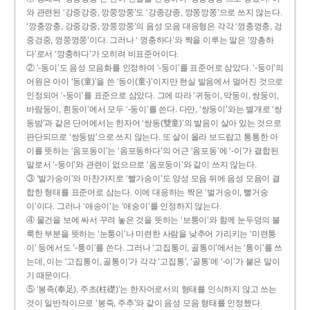
와 관련된 ‘강중강중, 깡쭝깡쭝’도 ‘강종강종, 깡쫑깡쫑’으로 쓰지 않는다.
‘깡충깡충, 강중강중, 깡쭝깡쭝’의 음성 모음 대응형은 각각 ‘껑충껑충, 겅
중겅중, 껑쭝껑쭝’이다. 그러나 ‘ 껑충하다’와 짝을 이루는 말은 ‘깡총하
다’로서 ‘깡충하다’가 오히려 비표준어이다.
② ‘-동이’도 음성 모음화를 인정하여 ‘-둥이’를 표준어로 삼았다. ‘-둥이’의
어원은 아이 ‘동(童)’을 쓴 ‘동이(童-)’이지만 현실 발음에서 멀어진 것으로
인정되어 ‘-둥이’를 표준으로 삼았다. 그에 따라 ‘귀둥이, 막둥이, 쌍둥이,
바람둥이, 흰둥이’에서 모두 ‘-둥이’를 쓴다. 다만, ‘쌍둥이’와는 별개로 ‘쌍
동밤’과 같은 단어에서는 한자어 ‘쌍동(雙童)’의 발음이 살아 있는 것으로
판단되므로 ‘쌍둥밤’으로 쓰지 않는다. 또 살이 올라 보드랍고 통통한 아
이를 뜻하는 ‘옴포동이’는 ‘옴포동하다’의 어근 ‘옴포동’에 ‘-이’가 결합된
말로서 ‘-둥이’와 관련이 없으므로 ‘옴포둥이’와 같이 쓰지 않는다.
③ ‘발가숭이’와 마찬가지로 ‘빨가숭이’도 양성 모음 뒤에 음성 모음이 결
합한 형태를 표준어로 삼는다. 이에 대응하는 짝은 ‘벌거숭이, 뻘거숭
이’이다. 그러나 ‘애송이’는 ‘애숭이’를 인정하지 않는다.
④ 물건을 보에 싸서 꾸려 놓은 것을 뜻하는 ‘보퉁이’와 함께 눈두덩의 불
룩한 부분을 뜻하는 ‘눈퉁이’나 미련한 사람을 낮추어 가리키는 ‘미련퉁
이’ 등에서도 ‘-퉁이’를 쓴다. 그러나 ‘고집통이, 골통이’에서는 ‘통이’를 쓰
는데, 이는 ‘고집통이, 골통이’가 각각 ‘고집통’, ‘골통’에 ‘-이’가 붙은 말이
기 때문이다.
⑤ ‘봉족(奉足), 주초(柱礎)’는 한자어로서의 형태를 인식하지 않고 쓰는
것이 일반적이므로 ‘봉죽, 주추’와 같이 음성 모음 형태를 인정했다.