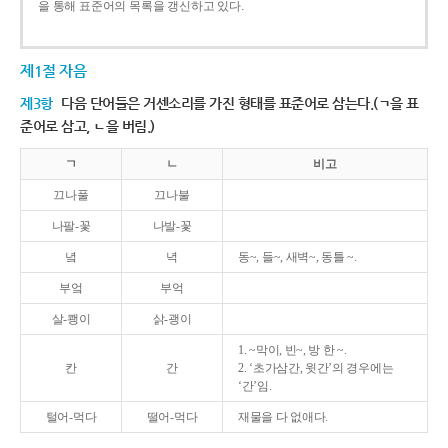
을 통해 표준어의 목록을 갱신하고 있다.
제1절 자음
제3항
다음 단어들은 거센소리를 가진 형태를 표준어로 삼는다.(ㄱ을 표
준어로 삼고, ㄴ을 버림.)
ㄱ
ㄴ
비고
끄나풀
끄나불
나팔-꽃
나발-꽃
녘
녁
동~, 들~, 새벽~, 동틀 ~.
부엌
부억
살-쾡이
삵-괭이
1. ~막이, 빈~, 방 한 ~.
칸
간
2. ‘초가삼간, 윗간’의 경우에는
‘간’임.
털어-먹다
떨어-먹다
재물을 다 없애다.