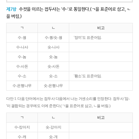
제7항
수컷을 이르는 접두사는 '수-'로 통일한다.(ㄱ을 표준어로 삼고, ㄴ
을 버림.)
ㄱ
ㄴ
비고
수-꿩
수-퀑/숫-꿩
'장끼'도 표준어임.
수-나사
숫-나사
수-놈
숫-놈
수-사돈
숫-사돈
수-소
숫-소
'황소'도 표준어임.
수-은행나무
숫-은행나무
다만 1. 다음 단어에서는 접두사 다음에서 나는 거센소리를 인정한다. 접두사 '암-
'이 결합되는 경우에도 이에 준한다.(ㄱ을 표준어로 삼고, ㄴ을 버림.)
ㄱ
ㄴ
비고
수-캉아지
숫-강아지
수-캐
숫-개