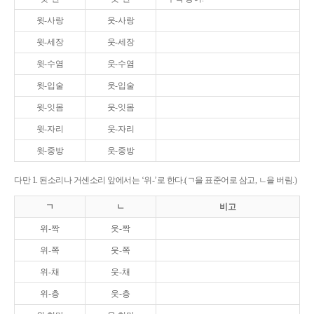
윗-사랑
웃-사랑
윗-세장
웃-세장
윗-수염
웃-수염
윗-입술
웃-입술
윗-잇몸
웃-잇몸
윗-자리
웃-자리
윗-중방
웃-중방
다만 1. 된소리나 거센소리 앞에서는 ‘위-’로 한다.(ㄱ을 표준어로 삼고, ㄴ을 버림.)
ㄱ
ㄴ
비고
위-짝
웃-짝
위-쪽
웃-쪽
위-채
웃-채
위-층
웃-층