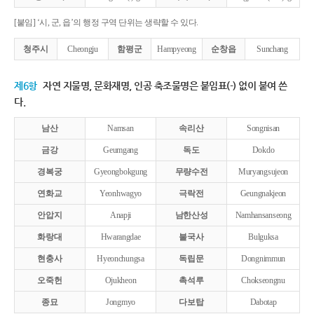
[붙임] ‘시, 군, 읍’의 행정 구역 단위는 생략할 수 있다.
청주시
Cheongju
함평군
Hampyeong
순창읍
Sunchang
제6항
자연 지물명, 문화재명, 인공 축조물명은 붙임표(-) 없이 붙여 쓴
다.
남산
Namsan
속리산
Songnisan
금강
Geumgang
독도
Dokdo
경복궁
Gyeongbokgung
무량수전
Muryangsujeon
연화교
Yeonhwagyo
극락전
Geungnakjeon
안압지
Anapji
남한산성
Namhansanseong
화랑대
Hwarangdae
불국사
Bulguksa
현충사
Hyeonchungsa
독립문
Dongnimmun
오죽헌
Ojukheon
촉석루
Chokseongnu
종묘
Jongmyo
다보탑
Dabotap