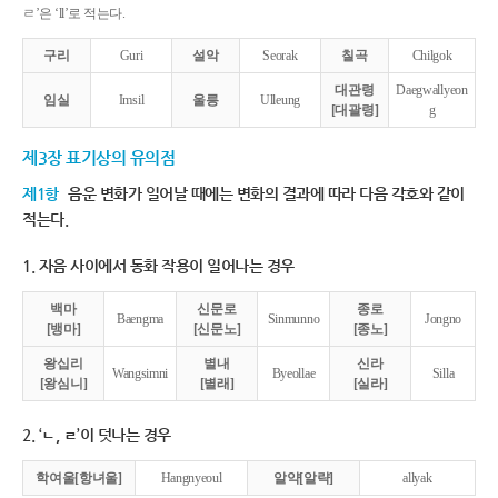
ㄹ’은 ‘ll’로 적는다.
구리
Guri
설악
Seorak
칠곡
Chilgok
대관령
Daegwallyeon
임실
Imsil
울릉
Ulleung
[대괄령]
g
제3장 표기상의 유의점
제1항
음운 변화가 일어날 때에는 변화의 결과에 따라 다음 각호와 같이
적는다.
1. 자음 사이에서 동화 작용이 일어나는 경우
백마
신문로
종로
Baengma
Sinmunno
Jongno
[뱅마]
[신문노]
[종노]
왕십리
별내
신라
Wangsimni
Byeollae
Silla
[왕심니]
[별래]
[실라]
2. ‘ㄴ, ㄹ’이 덧나는 경우
학여울[항녀울]
Hangnyeoul
알약[알략]
allyak