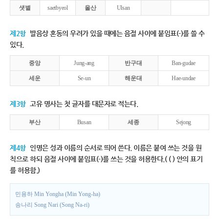
샛별
saetbyeol
울산
Ulsan
제2항
발음상 혼동의 우려가 있을 때에는 음절 사이에 붙임표(-)를 쓸 수
있다.
중앙
Jung-ang
반구대
Ban-gudae
세운
Se-un
해운대
Hae-undae
제3항
고유 명사는 첫 글자를 대문자로 적는다.
부산
Busan
세종
Sejong
제4항
인명은 성과 이름의 순서로 띄어 쓴다. 이름은 붙여 쓰는 것을 원
칙으로 하되 음절 사이에 붙임표(-)를 쓰는 것을 허용한다.( ( ) 안의 표기
를 허용함.)
민용하 Min Yongha (Min Yong-ha)
송나리 Song Nari (Song Na-ri)