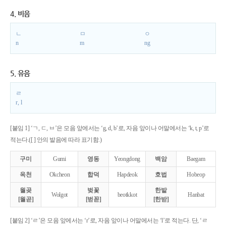
4. 비음
ㄴ
ㅁ
ㅇ
n
m
ng
5. 유음
ㄹ
r, l
[붙임 1] ‘ㄱ, ㄷ, ㅂ’은 모음 앞에서는 ‘g, d, b’로, 자음 앞이나 어말에서는 ‘k, t, p’로
적는다.([ ] 안의 발음에 따라 표기함.)
구미
Gumi
영동
Yeongdong
백암
Baegam
옥천
Okcheon
합덕
Hapdeok
호법
Hobeop
월곶
벚꽃
한밭
Wolgot
beotkkot
Hanbat
[월곧]
[벋꼳]
[한받]
[붙임 2] ‘ㄹ’은 모음 앞에서는 ‘r’로, 자음 앞이나 어말에서는 ‘l’로 적는다. 단, ‘ㄹ