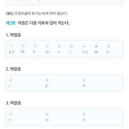
[붙임 2] 장모음의 표기는 따로 하지 않는다.
제2항
자음은 다음 각호와 같이 적는다.
1. 파열음
ㄱ
ㄲ
ㅋ
ㄷ
ㄸ
ㅌ
ㅂ
ㅃ
ㅍ
g, k
kk
k
d, t
tt
t
b, p
pp
p
2. 파찰음
ㅈ
ㅉ
ㅊ
j
jj
ch
3. 마찰음
ㅅ
ㅆ
ㅎ
s
ss
h