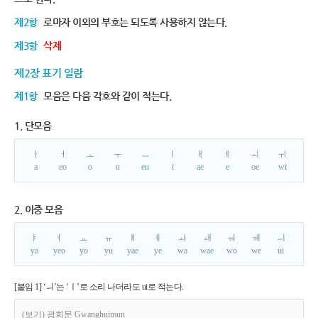
제2항
로마자 이외의 부호는 되도록 사용하지 않는다.
제3항
삭제
제2장 표기 일람
제1항
모음은 다음 각호와 같이 적는다.
1. 단모음
ㅏ
ㅓ
ㅗ
ㅜ
ㅡ
ㅣ
ㅐ
ㅔ
ㅚ
ㅟ
a
eo
o
u
eu
i
ae
e
oe
wi
2. 이중 모음
ㅑ
ㅕ
ㅛ
ㅠ
ㅒ
ㅖ
ㅘ
ㅙ
ㅝ
ㅞ
ㅢ
ya
yeo
yo
yu
yae
ye
wa
wae
wo
we
ui
[붙임 1] ‘ㅢ’는 ‘ㅣ’로 소리 나더라도 ui로 적는다.
(보기) 광희문 Gwanghuimun