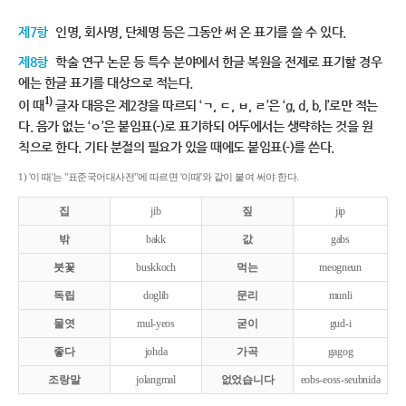
제7항
인명, 회사명, 단체명 등은 그동안 써 온 표기를 쓸 수 있다.
제8항
학술 연구 논문 등 특수 분야에서 한글 복원을 전제로 표기할 경우
에는 한글 표기를 대상으로 적는다.
1)
이 때
글자 대응은 제2장을 따르되 ‘ㄱ, ㄷ, ㅂ, ㄹ’은 ‘g, d, b, l’로만 적는
다. 음가 없는 ‘ㅇ’은 붙임표(-)로 표기하되 어두에서는 생략하는 것을 원
칙으로 한다. 기타 분절의 필요가 있을 때에도 붙임표(-)를 쓴다.
1) '이 때'는 "표준국어대사전"에 따르면 '이때'와 같이 붙여 써야 한다.
집
jib
짚
jip
밖
bakk
값
gabs
붓꽃
buskkoch
먹는
meogneun
독립
doglib
문리
munli
물엿
mul-yeos
굳이
gud-i
좋다
johda
가곡
gagog
조랑말
jolangmal
없었습니다
eobs-eoss-seubnida