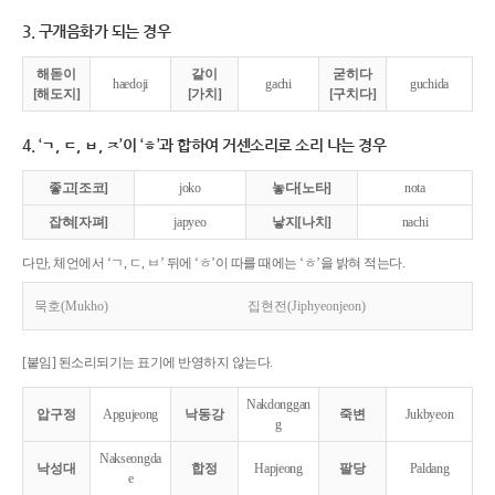
3. 구개음화가 되는 경우
해돋이
같이
굳히다
haedoji
gachi
guchida
[해도지]
[가치]
[구치다]
4. ‘ㄱ, ㄷ, ㅂ, ㅈ’이 ‘ㅎ’과 합하여 거센소리로 소리 나는 경우
좋고[조코]
joko
놓다[노타]
nota
잡혀[자펴]
japyeo
낳지[나치]
nachi
다만, 체언에서 ‘ㄱ, ㄷ, ㅂ’ 뒤에 ‘ㅎ’이 따를 때에는 ‘ㅎ’을 밝혀 적는다.
묵호(Mukho)
집현전(Jiphyeonjeon)
[붙임] 된소리되기는 표기에 반영하지 않는다.
Nakdonggan
압구정
Apgujeong
낙동강
죽변
Jukbyeon
g
Nakseongda
낙성대
합정
Hapjeong
팔당
Paldang
e