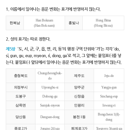
1. 이름에서 일어나는 음운 변화는 표기에 반영하지 않는다.
Han Boknam
Hong Bitna
한복남
홍빛나
(Han Bok-nam)
(Hong Bit-na)
2. 성의 표기는 따로 정한다.
제5항
‘도, 시, 군, 구, 읍, 면, 리, 동’의 행정 구역 단위와 ‘가’는 각각 ‘do,
si, gun, gu, eup, myeon, ri, dong, ga’로 적고, 그 앞에는 붙임표(-)를 넣
는다. 붙임표(-) 앞뒤에서 일어나는 음운 변화는 표기에 반영하지 않는다.
Chungcheongbuk-
충청북도
제주도
Jeju-do
do
의정부시
Uijeongbu-si
양주군
Yangju-gun
도봉구
Dobong-gu
신창읍
Sinchang-eup
삼죽면
Samjuk-myeon
인왕리
Inwang-ri
Bongcheon 1(il)-
당산동
Dangsan-dong
봉천 1동
dong
종로 2가
Jongno 2(i)-ga
퇴계로 3가
Toegyero 3(sam)-ga