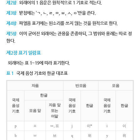
제2항
외래어의 1 음운은 원칙적으로 1 기호로 적는다.
제3항
받침에는 ‘ㄱ, ㄴ, ㄹ, ㅁ, ㅂ, ㅅ, ㅇ’만을 쓴다.
제4항
파열음 표기에는 된소리를 쓰지 않는 것을 원칙으로 한다.
제5항
이미 굳어진 외래어는 관용을 존중하되, 그 범위와 용례는 따로 정
한다.
제2장 표기 일람표
외래어는 표 1~19에 따라 표기한다.
표 1
국제 음성 기호와 한글 대조표
자음
반모음
모음
한글
국제
국제
국제
자음 앞
음성
음성
한글
음성
한글
모음 앞
또는
기호
기호
기호
어말
p
ㅍ
ㅂ, 프
j
이*
i
이
b
ㅂ
브
ɥ
위
y
위