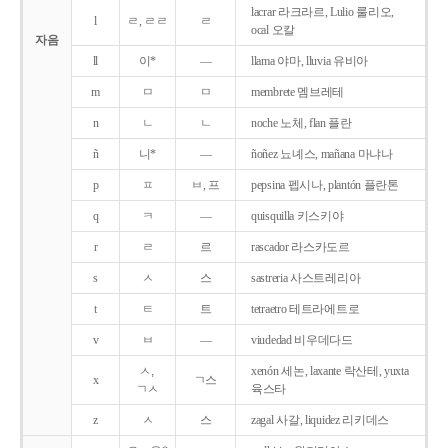
lacrar 라크라르, Lulio 룰리오,
l
ㄹ, ㄹㄹ
ㄹ
ocal 오칼
자음
ll
이*
―
llama 야마, lluvia 유비아
m
ㅁ
ㅁ
membrete 멤브레테
n
ㄴ
ㄴ
noche 노체, flan 플란
ñ
니*
―
ñoñez 뇨녜스, mañana 마냐나
p
ㅍ
ㅂ, 프
pepsina 펩시나, plantón 플란톤
q
ㅋ
―
quisquilla 키스키야
r
ㄹ
르
rascador 라스카도르
s
ㅅ
스
sastreria 사스트레리아
t
ㅌ
트
tetraetro 테트라에트로
v
ㅂ
―
viudedad 비우데다드
ㅅ,
xenón 세논, laxante 락산테, yuxta
x
ㄱ스
ㄱㅅ
육스타
z
ㅅ
스
zagal 사갈, liquidez 리키데스