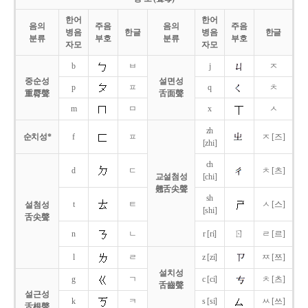
한어
한어
음의
주음
음의
주음
병음
한글
병음
한글
분류
부호
분류
부호
자모
자모
b
ㅂ
j
ㅈ
중순성
설면성
p
ㅍ
q
ㅊ
重脣聲
舌面聲
m
ㅁ
x
ㅅ
zh
순치성*
f
ㅍ
ㅈ [즈]
[zhi]
ch
d
ㄷ
ㅊ [츠]
교설첨성
[chi]
翹舌尖聲
sh
t
ㅌ
ㅅ [스]
설첨성
[shi]
舌尖聲
ㄖ
n
ㄴ
r [ri]
ㄹ [르]
l
ㄹ
z [zi]
ㅉ [쯔]
설치성
g
ㄱ
c [ci]
ㅊ [츠]
舌齒聲
설근성
k
ㅋ
s [si]
ㅆ [쓰]
舌根聲