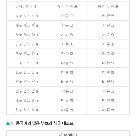
パ ピ プ ペ ポ
파 피 푸 페 포
파 피 푸 페 포
キャ キュ キョ
갸 규 교
캬 큐 쿄
ギャ ギュ ギョ
갸 규 교
갸 규 교
シャ シュ ショ
샤 슈 쇼
샤 슈 쇼
ジャ ジュ ジョ
자 주 조
자 주 조
チャ チュ チョ
자 주 조
차 추 초
ニャ ニュ ニョ
냐 뉴 뇨
냐 뉴 뇨
ヒャ ヒュ ヒョ
햐 휴 효
햐 휴 효
ビャ ビュ ビョ
뱌 뷰 뵤
뱌 뷰 뵤
ピャ ピュ ピョ
퍄 퓨 표
퍄 퓨 표
ミャ ミュ ミョ
먀 뮤 묘
먀 뮤 묘
リャ リュ リョ
랴 류 료
랴 류 료
표 5
중국어의 발음 부호와 한글 대조표
성 모 (聲母)