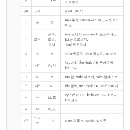
스트로프
qu
크ㅂ
ㅡ
quasi 크바시
ruka 루카, harmonika 하르모니카, mír
r
ㄹ
르
미르
르주,
řeka 르제카, námořník 나모르주니크,
ř
르ㅈ
르슈,
hořký 호르슈키,
르시
kouř 코우르시
s
ㅅ
스
sedlo 세들로, máslo 마슬로, nos 노스
šaty 샤티, Šternberk 슈테른베르크,
š
시*
슈, 시
koš 코시
t
ㅌ
트
tam 탐, matka 마트카, bolest 볼레스트
t'
티*
티
tělo 텔로, štěstí 슈테스티, obět' 오베티
vysoký 비소키, knihovna 크니호브나,
v
ㅂ
브, 프
kov 코프
w
ㅂ
브, 프
ㄱㅅ,
x**
ㄱ스
xerox 제록스, saxofón 삭소폰
ㅈ