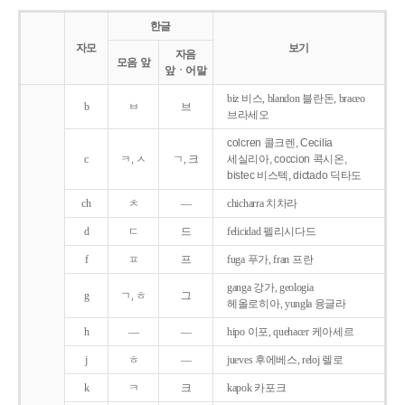
한글
자모
보기
자음
모음 앞
앞ㆍ어말
biz 비스, blandon 블란돈, braceo
b
ㅂ
브
브라세오
colcren 콜크렌, Cecilia
c
ㅋ, ㅅ
ㄱ, 크
세실리아, coccion 콕시온,
bistec 비스텍, dictado 딕타도
ch
ㅊ
―
chicharra 치차라
d
ㄷ
드
felicidad 펠리시다드
f
ㅍ
프
fuga 푸가, fran 프란
ganga 강가, geologia
g
ㄱ, ㅎ
그
헤올로히아, yungla 융글라
h
―
―
hipo 이포, quehacer 케아세르
j
ㅎ
―
jueves 후에베스, reloj 렐로
k
ㅋ
크
kapok 카포크