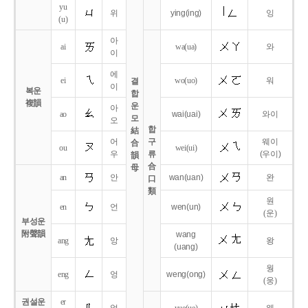
yu
위
ying
(ing)
잉
(u)
아
ai
wa
(ua)
와
이
에
ei
wo
(uo)
워
결
이
복운
합
複韻
운
아
ao
wai
(uai)
와이
모
오
합
結
어
구
웨이
合
ou
wei
(ui)
우
류
(우이)
韻
合
母
an
안
wan
(uan)
완
口
類
원
en
언
wen
(un)
(운)
부성운
附聲韻
wang
ang
앙
왕
(uang)
웡
eng
엉
weng
(ong)
(웅)
권설운
er