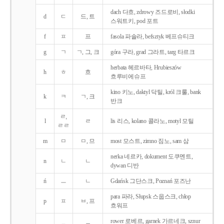
dach 다흐, zdrowy 즈드로비, słodki
d
ㄷ
드, 트
스워트키, pod 포트
f
ㅍ
프
fasola 파솔라, befsztyk 베프슈티크
g
ㄱ
ㄱ, 그, 크
góra 구라, grad 그라트, targ 타르크
herbata 헤르바타, Hrubieszów
h
ㅎ
흐
흐루비에슈프
kino 키노, daktyl 닥틸, król 크룰, bank
k
ㅋ
ㄱ, 크
반크
ㄹ,
l
ㄹ
lis 리스, kolano 콜라노, motyl 모틸
ㄹㄹ
m
ㅁ
ㅁ, 므
most 모스트, zimno 짐노, sam 삼
nerka 네르카, dokument 도쿠멘트,
n
ㄴ
ㄴ
dywan 디반
ń
ㅡ
ㄴ
Gdańsk 그단스크, Poznań 포즈난
para 파라, Słupsk 스웁스크, chłop
p
ㅍ
ㅂ, 프
흐워프
rower 로베르, garnek 가르네크, sznur