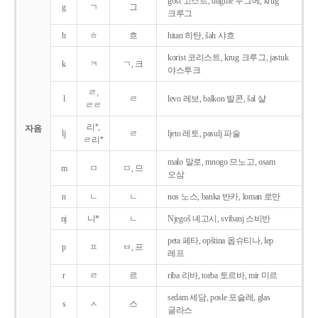
gost 고스트, dugme 두그메, krug
g
ㄱ
그
크루그
h
ㅎ
흐
hitan 히탄, šah 샤흐
korist 코리스트, krug 크루그, jastuk
k
ㅋ
ㄱ, 크
야스투크
ㄹ,
l
ㄹ
levo 레보, balkon 발콘, šal 샬
ㄹㄹ
리*,
자음
lj
ㄹ
ljeto 레토, pasulj 파술
ㄹ리*
malo 말로, mnogo 므노고, osam
m
ㅁ
ㅁ, 므
오삼
n
ㄴ
ㄴ
nos 노스, banka 반카, loman 로만
nj
니*
ㄴ
Njegoš 녜고시, svibanj 스비반
peta 페타, opština 옵슈티나, lep
p
ㅍ
ㅂ, 프
레프
r
ㄹ
르
riba 리바, torba 토르바, mir 미르
sedam 세담, posle 포슬레, glas
s
ㅅ
스
글라스