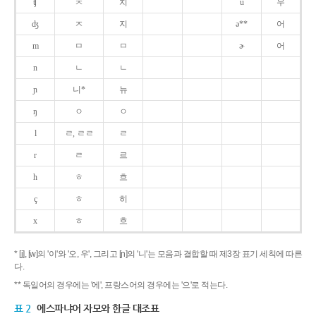
ʧ
ㅊ
치
u
우
ʤ
ㅈ
지
ə**
어
m
ㅁ
ㅁ
ɚ
어
n
ㄴ
ㄴ
ɲ
니*
뉴
ŋ
ㅇ
ㅇ
l
ㄹ, ㄹㄹ
ㄹ
r
ㄹ
르
h
ㅎ
흐
ç
ㅎ
히
x
ㅎ
흐
* [j], [w]의 '이'와 '오, 우', 그리고 [ɲ]의 '니'는 모음과 결합할 때 제3장 표기 세칙에 따른
다.
** 독일어의 경우에는 '에', 프랑스어의 경우에는 '으'로 적는다.
표 2
에스파냐어 자모와 한글 대조표