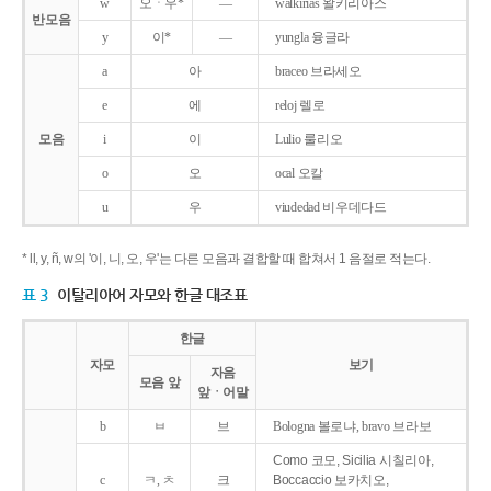
w
오ㆍ우*
―
walkirias 왈키리아스
반모음
y
이*
―
yungla 융글라
a
아
braceo 브라세오
e
에
reloj 렐로
모음
i
이
Lulio 룰리오
o
오
ocal 오칼
u
우
viudedad 비우데다드
* ll, y, ñ, w의 '이, 니, 오, 우'는 다른 모음과 결합할 때 합쳐서 1 음절로 적는다.
표 3
이탈리아어 자모와 한글 대조표
한글
자모
보기
자음
모음 앞
앞ㆍ어말
b
ㅂ
브
Bologna 볼로냐, bravo 브라보
Como 코모, Sicilia 시칠리아,
c
ㅋ, ㅊ
크
Boccaccio 보카치오,