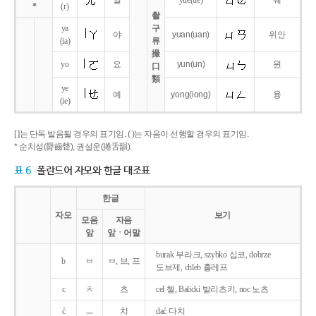
얼
yue
(ue)
웨
*
(r)
촬
ya
구
야
yuan
(uan)
위안
(ia)
류
撮
yo
요
yun
(un)
윈
口
類
ye
예
yong
(iong)
융
(ie)
[ ]는 단독 발음될 경우의 표기임. ( )는 자음이 선행할 경우의 표기임.
* 순치성(脣齒聲), 권설운(捲舌韻).
표 6
폴란드어 자모와 한글 대조표
한글
자모
보기
모음
자음
앞
앞ㆍ어말
burak 부라크, szybko 십코, dobrze
b
ㅂ
ㅂ, 브, 프
도브제, chleb 흘레프
c
ㅊ
츠
cel 첼, Balicki 발리츠키, noc 노츠
ć
ㅡ
치
dać 다치