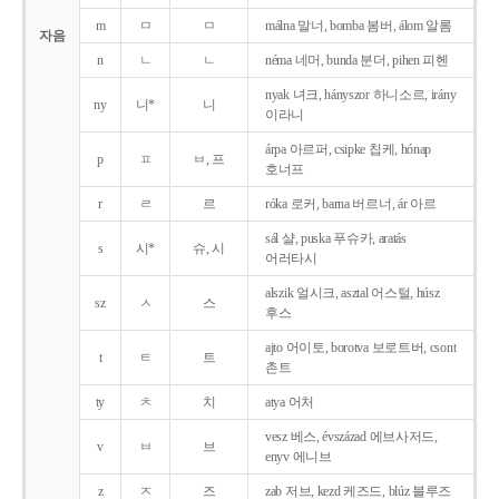
m
ㅁ
ㅁ
málna 말너, bomba 봄버, álom 알롬
자음
n
ㄴ
ㄴ
néma 네머, bunda 분더, pihen 피헨
nyak 녀크, hányszor 하니소르, irány
ny
니*
니
이라니
árpa 아르퍼, csipke 칩케, hónap
p
ㅍ
ㅂ, 프
호너프
r
ㄹ
르
róka 로커, barna 버르너, ár 아르
sál 샬, puska 푸슈카, aratás
s
시*
슈, 시
어러타시
alszik 얼시크, asztal 어스털, húsz
sz
ㅅ
스
후스
ajto 어이토, borotva 보로트버, csont
t
ㅌ
트
촌트
ty
ㅊ
치
atya 어처
vesz 베스, évszázad 에브사저드,
v
ㅂ
브
enyv 에니브
z
ㅈ
즈
zab 저브, kezd 케즈드, blúz 블루즈