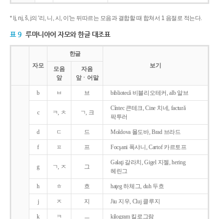
* lj, nj, š, j의 '리, 니, 시, 이'는 뒤따르는 모음과 결합할 때 합쳐서 1 음절로 적는다.
표 9
루마니아어 자모와 한글 대조표
한글
자모
보기
모음
자음
앞
앞ㆍ어말
b
ㅂ
브
bibliotecǎ 비블리오테커, alb 알브
Cîntec 큰테크, Cine 치네, facturǎ
c
ㅋ, ㅊ
ㄱ, 크
팍투러
d
ㄷ
드
Moldova 몰도바, Brad 브라드
f
ㅍ
프
Focşani 폭샤니, Cartof 카르토프
Galaţi 갈라치, Gigel 지젤, hering
g
ㄱ, ㅈ
그
헤린그
h
ㅎ
흐
haţeg 하체그, duh 두흐
j
ㅈ
지
Jiu 지우, Cluj 클루지
k
ㅋ
ㅡ
kilogram 킬로그람