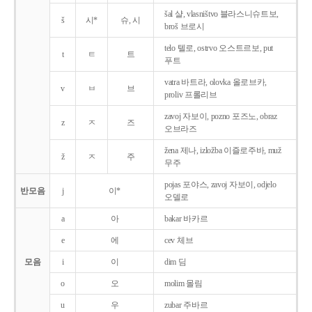
šal 샬, vlasništvo 블라스니슈트보,
š
시*
슈, 시
broš 브로시
telo 텔로, ostrvo 오스트르보, put
t
ㅌ
트
푸트
vatra 바트라, olovka 올로브카,
v
ㅂ
브
proliv 프롤리브
zavoj 자보이, pozno 포즈노, obraz
z
ㅈ
즈
오브라즈
žena 제나, izložba 이즐로주바, muž
ž
ㅈ
주
무주
pojas 포야스, zavoj 자보이, odjelo
반모음
j
이*
오델로
a
아
bakar 바카르
e
에
cev 체브
모음
i
이
dim 딤
o
오
molim 몰림
u
우
zubar 주바르