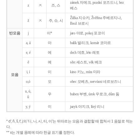
zámek 자메크, pozdní 포즈드니, bez
z
ㅈ
즈, 스
베스
Žižka 지슈카, Žvěřina 주베르지나,
ž
ㅈ
주, 슈, 시
Brož 브로시
반모음
j
이*
jaro 야로, pokoj 포코이
a, á
아
balík 발리크, komár 코마르
e, é
에
dech 데흐, léto 레토
ě
예
sěst 셰스트, věk 베크
i, í
이
kino 키노, míra 미라
모음
o,ó
오
obec 오베츠, nervózni 네르보즈니
u, ú,
우
buben 부벤, úrok 우로크, dům 둠
ů
y, ý
이
jazyk
야지크, líný 리니
* d', ň, š, t', j의 '디, 니, 시, 티, 이'는 뒤따르는 모음과 결합할 때 합쳐서 1 음절로 적는
다.
** x는 개별 용례에 따라 한글 표기를 정한다.