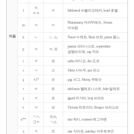
ㄹ,
l
ㄹ
bibliotecǎ 비블리오테커, hotel 호텔
ㄹㄹ
Maramureş 마라무레슈, Avram
m
ㅁ
ㅁ
아브람
자음
n
ㄴ
ㄴ, 느
Nucet 누체트, Bran 브란, pumn 품느
pianist 피아니스트, septembrie
p
ㅍ
ㅂ, 프
셉템브리에, cap 카프
r
ㄹ
르
radio 라디오, dor 도르
s
ㅅ
스
Sibiu 시비우, pas 파스
ş
시*
슈
şag 샤그, Mureş 무레슈
t
ㅌ
트
telefonist 텔레포니스트, bilet 빌레트
ţ
ㅊ
츠
ţigarǎ 치가러, braţ 브라츠
v
ㅂ
브
Victoria 빅토리아, Braşov 브라쇼브
ㄱㅅ,
크스,
x**
taxi 탁시, examen 에그자멘
그ㅈ
ㄱ스
z
ㅈ
즈
ziar 지아르, autobuz 아우토부즈