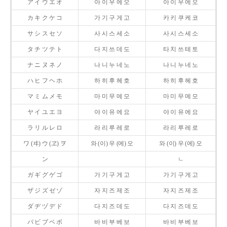
ア イ ウ エ オ
아 이 우 에 오
아 이 우 에 오
カ キ ク ケ コ
가 기 구 게 고
카 키 쿠 케 코
サ シ ス セ ソ
사 시 스 세 소
사 시 스 세 소
タ チ ツ テ ト
다 지 쓰 데 도
타 치 쓰 테 토
ナ ニ ヌ ネ ノ
나 니 누 네 노
나 니 누 네 노
ハ ヒ フ ヘ ホ
하 히 후 헤 호
하 히 후 헤 호
マ ミ ム メ モ
마 미 무 메 모
마 미 무 메 모
ヤ イ ユ エ ヨ
야 이 유 에 요
야 이 유 에 요
ラ リ ル レ ロ
라 리 루 레 로
라 리 루 레 로
ワ (ヰ) ウ (ヱ) ヲ
와 (이) 우 (에) 오
와 (이) 우 (에) 오
ン
ㄴ
ガ ギ グ ゲ ゴ
가 기 구 게 고
가 기 구 게 고
ザ ジ ズ ゼ ゾ
자 지 즈 제 조
자 지 즈 제 조
ダ ヂ ヅ デ ド
다 지 즈 데 도
다 지 즈 데 도
バ ビ ブ ベ ボ
바 비 부 베 보
바 비 부 베 보