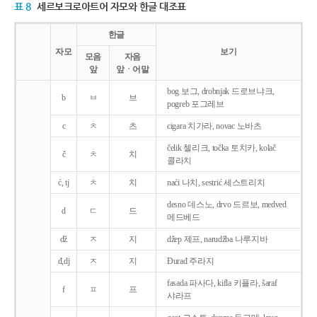
표 8
세르보크로아트어 자모와 한글 대조표
한글
자모
보기
모음
자음
앞
앞ㆍ어말
bog 보그, drobnjak 드로브냐크,
b
ㅂ
브
pogreb 포그레브
c
ㅊ
츠
cigara 치가라, novac 노바츠
čelik 첼리크, točka 토치카, kolač
č
ㅊ
치
콜라치
ć, tj
ㅊ
치
naći 나치, sestrić 세스트리치
desno 데스노, drvo 드르보, medved
d
ㄷ
드
메드베드
dž
ㅈ
지
džep 제프, narudžba 나루지바
đ,dj
ㅈ
지
Ðurađ 주라지
fasada 파사다, kifla 키플라, šaraf
f
ㅍ
프
샤라프