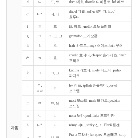
d
ㄷ
드, 트
dech 데흐, divadlo 디바들로, led 레트
d'ábel 댜벨, lod'ka 로티카, hrud'
d'
디*
디, 티
흐루티
f
ㅍ
프
fík 피크, knoflík 크노플리크
g
ㄱ
ㄱ, 그, 크
gramofon 그라모폰
h
ㅎ
흐
hadr 하드르, hmyz 흐미스, bůh 부흐
choditi 호디티, chlapec 흘라페츠, prach
ch
ㅎ
흐
프라흐
kachna 카흐나, nikdy 니크디, padák
k
ㅋ
ㄱ, 크
파다크
ㄹ,
lev 레프, šplhati 슈플하티, postel
l
ㄹ
ㄹㄹ
포스텔
most 모스트, mrak 므라크, podzim
m
ㅁ
ㅁ, 므
포드짐
n
ㄴ
ㄴ
noha 노하, podmínka 포드민카
ň
니*
ㄴ
němý 네미, sáňky 산키, Plzeň 플젠
자음
Praha 프라하, koroptev 코롭테프, strop
p
ㅍ
ㅂ, 프