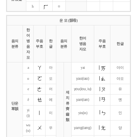
h
ㅎ
운 모 (韻母)
한
어
한어
음의
병
주음
한
음의
주음
병음
한글
분류
음
부호
글
분류
부호
자모
자
모
a
아
yai
야이
o
오
yao
(iao)
야오
e
어
you
(iou,
iu)
유
제
치
ê
에
yan
(ian)
옌
단운
류
單韻
齊
yi
이
yin(in)
인
齒
(i)
類
wu
우
yang
(iang)
양
(u)