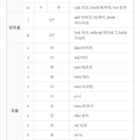
zs
ㅈ
주
zsák 자크, tőzsde 퇴주데, rozs 로주
ajak 어여크, fej 페이, január
j
이*
여누아르
반모음
lyuk 유크, mélység 메이셰그, király
ly
이*
키라이
a
어
lakat 러커트
á
아
máj 마이
e
에
mert 메르트
é
에
mész 메스
i
이
isten 이슈텐
í
이
sí 시
o
오
torna 토르너
모음
ó
오
róka 로커
ö
외
sör 쇠르
ő
외
nő 뇌