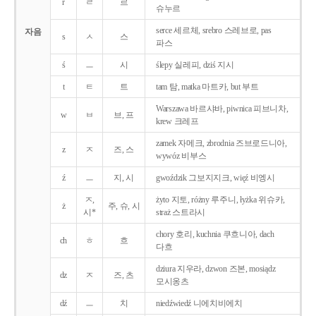
r
ㄹ
르
슈누르
serce 세르체, srebro 스레브로, pas
자음
s
ㅅ
스
파스
ś
ㅡ
시
ślepy 실레피, dziś 지시
t
ㅌ
트
tam 탐, matka 마트카, but 부트
Warszawa 바르샤바, piwnica 피브니차,
w
ㅂ
브, 프
krew 크레프
zamek 자메크, zbrodnia 즈브로드니아,
z
ㅈ
즈, 스
wywóz 비부스
ź
ㅡ
지, 시
gwoździk 그보지지크, więź 비엥시
ㅈ,
żyto 지토, różny 루주니, łyżka 위슈카,
ż
주, 슈, 시
시*
straż 스트라시
chory 호리, kuchnia 쿠흐니아, dach
ch
ㅎ
흐
다흐
dziura 지우라, dzwon 즈본, mosiądz
dz
ㅈ
즈, 츠
모시옹츠
dź
ㅡ
치
niedźwiedź 니에치비에치