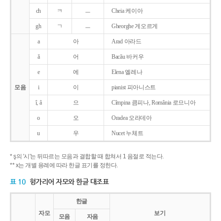
ch
ㅋ
ㅡ
Cheia 케이아
gh
ㄱ
ㅡ
Gheorghe 게오르게
a
아
Arad 아라드
ǎ
어
Bacǎu 바커우
e
에
Elena 엘레나
모음
i
이
pianist 피아니스트
î, â
으
Cîmpina 큼피나, România 로므니아
o
오
Oradea 오라데아
u
우
Nucet 누체트
* ş의 '시'는 뒤따르는 모음과 결합할 때 합쳐서 1 음절로 적는다.
** x는 개별 용례에 따라 한글 표기를 정한다.
표 10
헝가리어 자모와 한글 대조표
한글
자모
보기
모음
자음