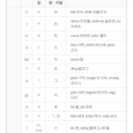
앞
앞ㆍ어말
b
ㅂ
브
bab 버브, ablak 어블러크
citrom 치트롬, nyolcvan 뇰츠번, arc
c
ㅊ
츠
어르츠
cs
ㅊ
치
csavar 처버르, kulcs 쿨치
daru 더루, medve 메드베, gond
d
ㄷ
드
곤드
dzs
ㅈ
지
dzsem 젬
f
ㅍ
프
elfog 엘포그
gumi 구미, nyugta 뉴그터, csomag
g
ㄱ
그
초머그
gyár 자르, hagyma 허지머, nagy
gy
ㅈ
지
너지
h
ㅎ
흐
hal 헐, juh 유흐
k
ㅋ
ㄱ, 크
béka 베커, keksz 켁스, szék 세크
ㄹ,
l
ㄹ
len 렌, meleg 멜레그, dél 델
ㄹㄹ