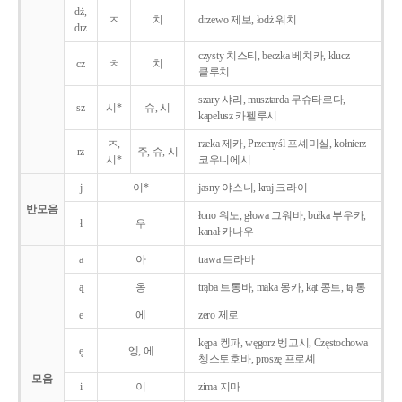
dż,
ㅈ
치
drzewo 제보, łodż 워치
drz
czysty 치스티, beczka 베치카, klucz
cz
ㅊ
치
클루치
szary 샤리, musztarda 무슈타르다,
sz
시*
슈, 시
kapelusz 카펠루시
ㅈ,
rzeka 제카, Przemyśl 프셰미실, kołnierz
rz
주, 슈, 시
시*
코우니에시
j
이*
jasny 야스니, kraj 크라이
반모음
łono 워노, głowa 그워바, bułka 부우카,
ł
우
kanał 카나우
a
아
trawa 트라바
ą̨
옹
trąba 트롱바, mąka 몽카, kąt 콩트, tą 통
e
에
zero 제로
kępa 켕파, węgorz 벵고시, Częstochowa
ę
엥, 에
쳉스토호바, proszę 프로셰
모음
i
이
zima 지마