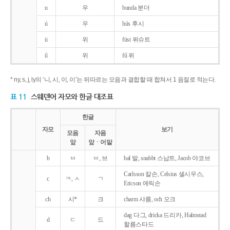
u
우
bunda 분더
ú
우
hús 후시
ü
위
füst 퓌슈트
ű
위
fű 퓌
* ny, s, j, ly의 ‘니, 시, 이, 이’는 뒤따르는 모음과 결합할 때 합쳐서 1 음절로 적는다.
표 11
스웨덴어 자모와 한글 대조표
한글
자모
보기
모음
자음
앞
앞ㆍ어말
b
ㅂ
ㅂ, 브
bal 발, snabbt 스납트, Jacob 야코브
Carlsson 칼손, Celsius 셀시우스,
c
ㅋ, ㅅ
ㄱ
Ericson 에릭손
ch
시*
크
charm 샤름, och 오크
dag 다그, dricka 드리카, Halmstad
d
ㄷ
드
할름스타드