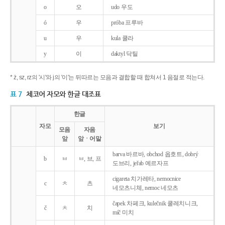
o
오
udo 우도
ó
우
próba 프루바
u
우
kula 쿨라
y
이
daktyl 닥틸
* ż, sz, rz의 '시'와 j의 '이'는 뒤따르는 모음과 결합할 때 합쳐서 1 음절로 적는다.
표 7
체코어 자모와 한글 대조표
한글
자모
보기
모음
자음
앞
앞ㆍ어말
barva 바르바, obchod 옵호트, dobrý
b
ㅂ
ㅂ, 브, 프
도브리, jeřab 예르자프
cigareta 치가레타, nemocnice
c
ㅊ
츠
네모츠니체, nemoc 네모츠
čapek 차페크, kulečnik 쿨레치니크,
č
ㅊ
치
míč 미치