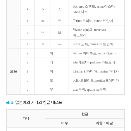
Sorrento 소렌토, asma 아스마,
s
ㅅ
스
sasso 사소
t
ㅌ
트
Torino 토리노, tranne 트란네
Vivace 비바체, manovra
v
ㅂ
브
마노브라
z
ㅊ
―
nozze 노체, mancanza 만칸차
a
아
abituro 아비투로, capra 카프라
e
에
erta 에르타, padrone 파드로네
모음
i
이
infamia 인파미아, manica 마니카
o
오
oblio 오블리오, poetica 포에티카
u
우
uva 우바, spuma 스푸마
표 4
일본어의 가나와 한글 대조표
한글
가나
어두
어중ㆍ어말