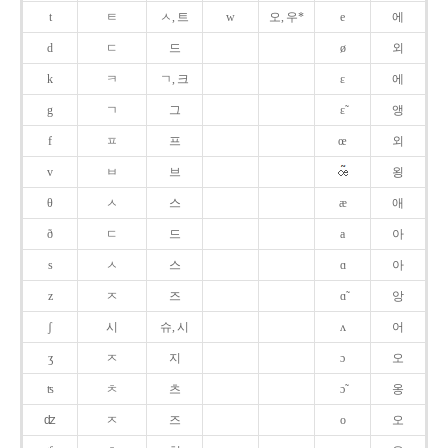
t
ㅌ
ㅅ, 트
w
오, 우*
e
에
d
ㄷ
드
ø
외
k
ㅋ
ㄱ, 크
ɛ
에
g
ㄱ
그
ɛ̃
앵
f
ㅍ
프
œ
외
v
ㅂ
브
욍
θ
ㅅ
스
æ
애
ð
ㄷ
드
a
아
s
ㅅ
스
ɑ
아
z
ㅈ
즈
ɑ̃
앙
ʃ
시
슈, 시
ʌ
어
ʒ
ㅈ
지
ɔ
오
ʦ
ㅊ
츠
ɔ̃
옹
ʣ
ㅈ
즈
o
오