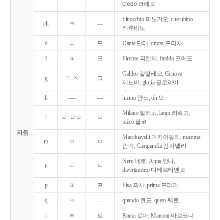
credo 크레도
Pinocchio 피노키오, cherubino
ch
ㅋ
―
케루비노
d
ㄷ
드
Dante 단테, drizza 드리차
f
ㅍ
프
Firenze 피렌체, freddo 프레도
Galileo 갈릴레오, Genova
g
ㄱ, ㅈ
그
제노바, gloria 글로리아
h
―
―
hanno 안노, oh 오
Milano 밀라노, largo 라르고,
l
ㄹ, ㄹㄹ
ㄹ
palco 팔코
자음
Macchiavelli 마키아벨리, mamma
m
ㅁ
ㅁ
맘마, Campanella 캄파넬라
Nero 네로, Anna 안나,
n
ㄴ
ㄴ
divertimento 디베르티멘토
p
ㅍ
프
Pisa 피사, prima 프리마
q
ㅋ
―
quando 콴도, queto 퀘토
r
ㄹ
르
Roma 로마, Marconi 마르코니