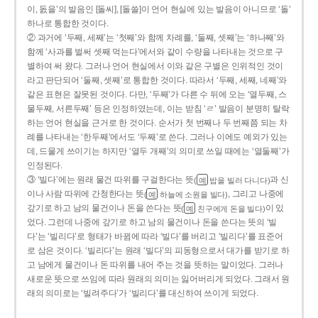
이, 돐을’의 발음인 [돌씨], [돌쓸]이 언어 현실에 있는 발음이 아니므로 ‘돌’
하나로 통합한 것이다.
② 과거에 ‘두째, 세째’는 ‘첫째’와 함께 차례를, ‘둘째, 셋째’는 ‘하나째’와
함께 ‘사과를 벌써 셋째 먹는다’에서와 같이 수량을 나타내는 것으로 구
별하여 써 왔다. 그러나 언어 현실에서 이와 같은 구별은 인위적인 것이
라고 판단되어 ‘둘째, 셋째’로 통합한 것이다. 따라서 ‘두째, 세째, 네째’와
같은 표현은 잘못된 것이다. 다만, ‘두째’가 다른 수 뒤에 오는 ‘열두째, 스
물두째, 서른두째’ 등은 인정하였는데, 이는 받침 ‘ㄹ’ 발음이 분명히 탈락
하는 언어 현실을 근거로 한 것이다. 순서가 첫 번째나 두 번째쯤 되는 차
례를 나타내는 ‘한두째’에서도 ‘두째’로 쓴다. 그러나 이에도 예외가 있는
데, 드물게 쓰이기는 하지만 ‘열두 개째’의 의미로 쓰일 때에는 ‘열둘째’가
인정된다.
③ ‘빌다’에는 원래 물건 따위를 구걸한다는 뜻
과 신
(
밥을 빌러 다니다)
예
이나 사람 따위에 간청한다는 뜻
, 그리고 나중에
(
하늘에 소원을 빌다)
예
갚기로 하고 남의 물건이나 돈을 쓴다는 뜻
이 있
(
친구에게 돈을 빌다)
예
었다. 그런데 나중에 갚기로 하고 남의 물건이나 돈을 쓴다는 뜻의 ‘빌
다’는 ‘빌리다’로 형태가 바뀜에 따라 ‘빌다’를 버리고 ‘빌리다’를 표준어
로 삼은 것이다. ‘빌리다’는 원래 ‘빌다’의 피동형으로서 대가를 받기로 하
고 남에게 물건이나 돈 따위를 내어 주는 것을 뜻하는 말이었다. 그러나
새로운 뜻으로 쓰임에 따라 원래의 의미는 잃어버리게 되었다. 그래서 원
래의 의미로는 ‘빌려주다’가 ‘빌리다’를 대신하여 쓰이게 되었다.