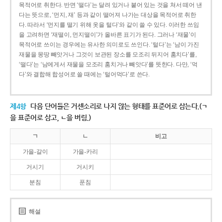
목적어로 취한다. 반면 ‘떨다’는 달려 있거나 붙어 있는 것을 쳐서 떼어 낸
다는 뜻으로, ‘먼지, 재’ 등과 같이 떨어져 나가는 대상을 목적어로 취한
다. 따라서 ‘먼지를 떨기 위해 옷을 털다’와 같이 쓸 수 있다. 이러한 쓰임
을 고려하면 ‘재떨이, 먼지떨이’가 올바른 표기가 된다. 그러나 ‘재물’이
목적어로 쓰이는 경우에는 유사한 의미로도 쓰인다. ‘털다’는 ‘남이 가진
재물을 몽땅 빼앗거나 그것이 보관된 장소를 모조리 뒤지어 훔치다’를,
‘떨다’는 ‘남에게서 재물을 모조리 훔치거나 빼앗다’를 뜻한다. 다만, ‘먹
다’와 결합해 합성어로 쓸 때에는 ‘털어먹다’로 쓴다.
제4항
다음 단어들은 거센소리로 나지 않는 형태를 표준어로 삼는다.(ㄱ
을 표준어로 삼고, ㄴ을 버림.)
ㄱ
ㄴ
비고
가을-갈이
가을-카리
거시기
거시키
분침
푼침
해설