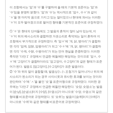
이 조항에서는 ‘암’과 ‘수’를 구별하여 쓸 때의 기본적 표준어는 ‘암’과
‘수’임을 분명히 밝혔다. ‘암’과 ‘수’는 역사적으로 ‘암ㅎ, 수ㅎ’과 같이
‘ㅎ’을 맨 마지막 음으로 가지고 있는 말이었으나 현대에 와서는 이러한
‘ㅎ’이 모두 떨어졌으므로 떨어진 형태를 기본적인 표준어로 규정하였다.
① ‘ㅎ’은 현대의 단어들에도 그 발음의 흔적이 많이 남아 있는데, 이
‘ㅎ’이 뒤의 예사소리와 결합하면 거센소리로 축약되는 일이 흔하여 이
조항에서 부가적으로 규정하였다. 즉 ‘암ㅎ’에 ‘개, 닭, 병아리’가 결합하
면 각각 ‘암캐, 암탉, 암평아리’가 되고 ‘수ㅎ’에 ‘개, 닭, 병아리’가 결합하
면 각각 ‘수캐, 수탉, 수평아리’가 되는 언어 현실을 존중하였다. 이러한
축약은 ‘다만 1’ 규정에서 언급한 예들에만 해당되는 것이므로 ‘암ㅎ, 수
ㅎ’에 ‘고양이’가 결합하더라도 ‘암고양이, 수고양이’와 같은 형태가 표준
어가 된다. 발음도 [암고양이], [수고양이]가 표준 발음이다.
② ‘수’와 뒤의 말이 결합할 때, 발음상 [ㄴ(ㄴ)] 첨가가 일어나거나 뒤의 예
사소리가 된소리가 되는 경우 사이시옷과 유사한 효과를 보이는 것이라
판단하여 ‘수’에 ‘ㅅ’을 붙인 ‘숫’을 표준어형으로 규정하였다. 이러한 경
우에는 ‘다만 2’ 규정에서 언급한 예들만 해당한다. ‘숫양, 숫염소’는 발음
이 [순냥], [순념소]이지 [수양], [수염소]가 아니므로 ‘수양, 수염소’와 같은
형태를 비표준어로 규정하였다. 또 ‘숫쥐’는 발음이 [숟쮜]이지 [수쥐]가
아니므로 ‘수쥐’와 같은 형태를 비표준어로 규정하였다.