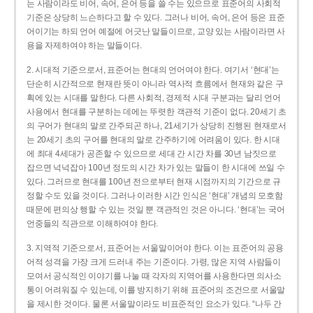
는 사람이라도 비어, 속어, 은어 등을 쓸 수는 있으므로 표준어의 사회적
기준은 상당히 느슨하다고 할 수 있다. 그러나 비어, 속어, 은어 등은 표준
어이기는 하되 언어 예절에 어긋난 말들이므로, 교양 있는 사람이라면 사
용을 자제하여야 하는 말들이다.
2. 시대적 기준으로서, 표준어는 현대의 언어여야 한다. 여기서 ‘현대’는
단순히 시간적으로 현재란 뜻이 아니라 역사적 흐름에서 현재와 같은 구
획에 있는 시대를 말한다. 다른 사회적, 경제적 시대 구분과는 달리 언어
사용에서 현대를 구분하는 데에는 뚜렷한 객관적 기준이 없다. 20세기 초
의 구어가 현대의 말로 간주되곤 하나, 21세기가 상당히 진행된 현재로서
는 20세기 초의 구어를 현대의 말로 간주하기에 어려움이 있다. 한 시대
에 최대 4세대가 공존할 수 있으므로 세대 간 시간 차를 30년 남짓으로
잡으면 넉넉잡아 100년 정도의 시간 차가 있는 말들이 한 시대에 쓰일 수
있다. 그러므로 현대를 100년 전으로부터 현재 시점까지의 기간으로 규
정할 수도 있을 것이다. 그러나 이러한 시간 인식은 ‘현대’ 개념의 모호함
때문에 편의상 행할 수 있는 것일 뿐 객관적인 것은 아니다. ‘현대’는 국어
언중들의 직관으로 이해하여야 한다.
3. 지역적 기준으로서, 표준어는 서울말이어야 한다. 이는 표준어의 공용
어적 성격을 가장 크게 드러내 주는 기준이다. 가령, 많은 지역 사람들이
모여서 공식적인 이야기를 나눌 때 각자의 지역어를 사용한다면 의사소
통이 어려워질 수 있는데, 이를 방지하기 위해 표준어의 조건으로 서울말
을 제시한 것이다. 물론 서울말이라도 비표준적인 요소가 있다. “나두 간