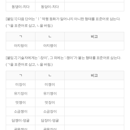
동댕이-치다
동당이-치다
[붙임 1] 다음 단어는 ‘ㅣ’ 역행 동화가 일어나지 아니한 형태를 표준어로 삼는다.
(ㄱ을 표준어로 삼고, ㄴ을 버림.)
ㄱ
ㄴ
비고
아지랑이
아지랭이
[붙임 2] 기술자에게는 ‘-장이’, 그 외에는 ‘-쟁이’가 붙는 형태를 표준어로 삼는다.
(ㄱ을 표준어로 삼고, ㄴ을 버림.)
ㄱ
ㄴ
비고
미장이
미쟁이
유기장이
유기쟁이
멋쟁이
멋장이
소금쟁이
소금장이
담쟁이-덩굴
담장이-덩굴
골목쟁이
골목장이