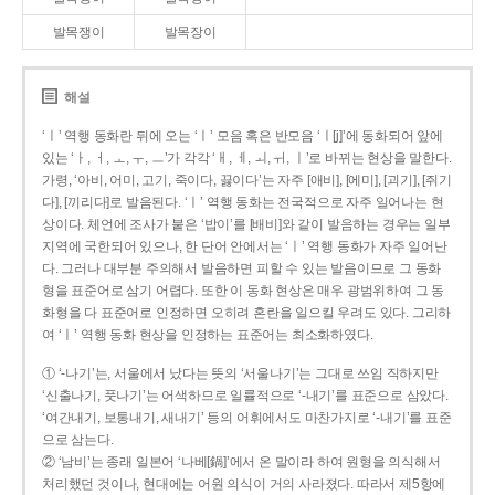
발목쟁이
발목장이
해설
‘ㅣ’ 역행 동화란 뒤에 오는 ‘ㅣ’ 모음 혹은 반모음 ‘ㅣ[j]’에 동화되어 앞에
있는 ‘ㅏ, ㅓ, ㅗ, ㅜ, ㅡ’가 각각 ‘ㅐ, ㅔ, ㅚ, ㅟ, ㅣ’로 바뀌는 현상을 말한다.
가령, ‘아비, 어미, 고기, 죽이다, 끓이다’는 자주 [애비], [에미], [괴기], [쥐기
다], [끼리다]로 발음된다. ‘ㅣ’ 역행 동화는 전국적으로 자주 일어나는 현
상이다. 체언에 조사가 붙은 ‘밥이’를 [배비]와 같이 발음하는 경우는 일부
지역에 국한되어 있으나, 한 단어 안에서는 ‘ㅣ’ 역행 동화가 자주 일어난
다. 그러나 대부분 주의해서 발음하면 피할 수 있는 발음이므로 그 동화
형을 표준어로 삼기 어렵다. 또한 이 동화 현상은 매우 광범위하여 그 동
화형을 다 표준어로 인정하면 오히려 혼란을 일으킬 우려도 있다. 그리하
여 ‘ㅣ’ 역행 동화 현상을 인정하는 표준어는 최소화하였다.
① ‘-나기’는, 서울에서 났다는 뜻의 ‘서울나기’는 그대로 쓰임 직하지만
‘신출나기, 풋나기’는 어색하므로 일률적으로 ‘-내기’를 표준으로 삼았다.
‘여간내기, 보통내기, 새내기’ 등의 어휘에서도 마찬가지로 ‘-내기’를 표준
으로 삼는다.
② ‘남비’는 종래 일본어 ‘나베[鍋]’에서 온 말이라 하여 원형을 의식해서
처리했던 것이나, 현대에는 어원 의식이 거의 사라졌다. 따라서 제5항에