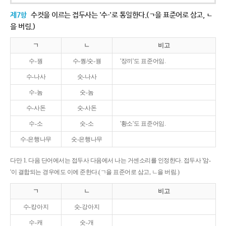
제7항
수컷을 이르는 접두사는 '수-'로 통일한다.(ㄱ을 표준어로 삼고, ㄴ
을 버림.)
ㄱ
ㄴ
비고
수-꿩
수-퀑/숫-꿩
'장끼'도 표준어임.
수-나사
숫-나사
수-놈
숫-놈
수-사돈
숫-사돈
수-소
숫-소
'황소'도 표준어임.
수-은행나무
숫-은행나무
다만 1. 다음 단어에서는 접두사 다음에서 나는 거센소리를 인정한다. 접두사 '암-
'이 결합되는 경우에도 이에 준한다.(ㄱ을 표준어로 삼고, ㄴ을 버림.)
ㄱ
ㄴ
비고
수-캉아지
숫-강아지
수-캐
숫-개