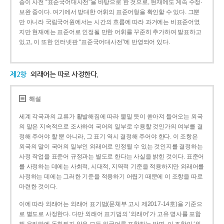
종이 사전 “표준국어대사전”을 바탕으로 한 것으로, 현재에도 계속 수정·
보완 중이다. 여기에서 방대한 어휘의 표준어형을 확인할 수 있다. 그뿐
만 아니라 국립국어원에서는 시간의 흐름에 따라 과거에는 비표준어였
지만 현재에는 표준어로 인정될 만한 어휘를 꾸준히 추가하여 발표하고
있고, 이 또한 인터넷판 “표준국어대사전”에 반영되어 있다.
제2항
외래어는 따로 사정한다.
해설
세계 각국과의 교류가 활발해짐에 따라 물밀 듯이 쏟아져 들어오는 외국
의 말은 지속적으로 조사하여 국어의 일부로 수용할 것인가의 여부를 결
정해 주어야 할 뿐 아니라, 그 표기 역시 결정해 주어야 한다. 이 조항은
외국의 말이 국어의 일부인 외래어로 인정될 수 있는 것인지를 결정하는
사정 작업을 표준어 규정과는 별도로 한다는 사실을 밝힌 것이다. 표준어
를 사정하는 데에는 사회적, 시대적, 지역적 기준을 적용하지만 외래어를
사정하는 데에는 그러한 기준을 적용하기 어렵기 때문에 이 조항을 따로
마련한 것이다.
이에 따라 외래어는 외래어 표기법(문체부 고시 제2017-14호)을 기준으
로 별도로 사정한다. 다만 외래어 표기법의 ‘외래어’가 고유 명사를 포함