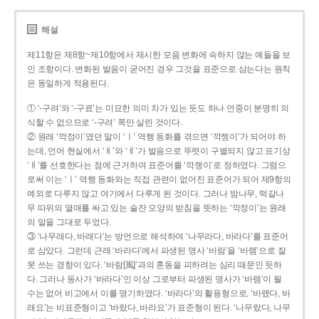
해설
제11항은 제8항~제10항에서 제시한 모음 변화에 속하지 않는 예들을 보
인 조항이다. 변화된 발음이 굳어진 경우 그것을 표준으로 삼는다는 원칙
은 동일하게 적용된다.
① ‘-구려’와 ‘-구료’는 미묘한 의미 차가 있는 듯도 하나 언중이 분명히 의
식할 수 없으므로 ‘-구려’ 쪽만 살린 것이다.
② 원래 ‘깍정이’였던 말이 ‘ㅣ’ 역행 동화를 겪으면 ‘깍젱이’가 되어야 하
는데, 언어 현실에서 ‘ㅐ’와 ‘ㅔ’가 발음으로 뚜렷이 구별되지 않고 표기상
‘ㅐ’를 선호한다는 점에 근거하여 표준어를 ‘깍쟁이’로 정하였다. 그럼으
로써 이는 ‘ㅣ’ 역행 동화와는 직접 관련이 없어진 표준어가 되어 제9항의
예외로 다루지 않고 여기에서 다루게 된 것이다. 그러나 밤나무, 떡갈나
무 따위의 열매를 싸고 있는 술잔 모양의 받침을 뜻하는 ‘깍정이’는 원래
의 말을 그대로 두었다.
③ ‘나무래다, 바래다’는 방언으로 해석하여 ‘나무라다, 바라다’를 표준어
로 삼았다. 그런데 근래 ‘바라다’에서 파생된 명사 ‘바람’을 ‘바램’으로 잘
못 쓰는 경향이 있다. ‘바람[風]’과의 혼동을 피하려는 심리 때문인 듯하
다. 그러나 동사가 ‘바라다’인 이상 그로부터 파생된 명사가 ‘바램’이 될
수는 없어 비고에서 이를 명기하였다. ‘바라다’의 활용형으로, ‘바랬다, 바
래요’는 비표준형이고 ‘바랐다, 바라요’가 표준형이 된다. ‘나무랐다, 나무