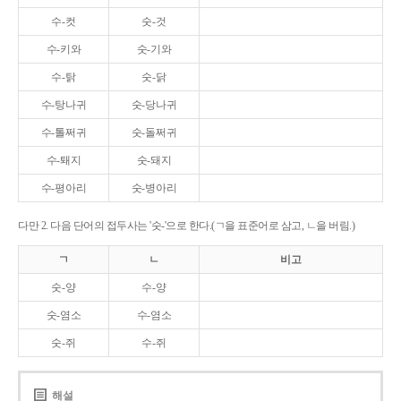
수-컷
숫-것
수-키와
숫-기와
수-탉
숫-닭
수-탕나귀
숫-당나귀
수-톨쩌귀
숫-돌쩌귀
수-퇘지
숫-돼지
수-평아리
숫-병아리
다만 2. 다음 단어의 접두사는 '숫-'으로 한다.(ㄱ을 표준어로 삼고, ㄴ을 버림.)
ㄱ
ㄴ
비고
숫-양
수-양
숫-염소
수-염소
숫-쥐
수-쥐
해설