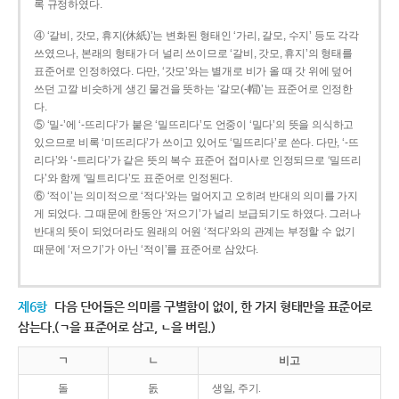
록 규정하였다.
④ ‘갈비, 갓모, 휴지(休紙)’는 변화된 형태인 ‘가리, 갈모, 수지’ 등도 각각
쓰였으나, 본래의 형태가 더 널리 쓰이므로 ‘갈비, 갓모, 휴지’의 형태를
표준어로 인정하였다. 다만, ‘갓모’와는 별개로 비가 올 때 갓 위에 덮어
쓰던 고깔 비슷하게 생긴 물건을 뜻하는 ‘갈모(-帽)’는 표준어로 인정한
다.
⑤ ‘밀-’에 ‘-뜨리다’가 붙은 ‘밀뜨리다’도 언중이 ‘밀다’의 뜻을 의식하고
있으므로 비록 ‘미뜨리다’가 쓰이고 있어도 ‘밀뜨리다’로 쓴다. 다만, ‘-뜨
리다’와 ‘-트리다’가 같은 뜻의 복수 표준어 접미사로 인정되므로 ‘밀뜨리
다’와 함께 ‘밀트리다’도 표준어로 인정된다.
⑥ ‘적이’는 의미적으로 ‘적다’와는 멀어지고 오히려 반대의 의미를 가지
게 되었다. 그 때문에 한동안 ‘저으기’가 널리 보급되기도 하였다. 그러나
반대의 뜻이 되었더라도 원래의 어원 ‘적다’와의 관계는 부정할 수 없기
때문에 ‘저으기’가 아닌 ‘적이’를 표준어로 삼았다.
제6항
다음 단어들은 의미를 구별함이 없이, 한 가지 형태만을 표준어로
삼는다.(ㄱ을 표준어로 삼고, ㄴ을 버림.)
ㄱ
ㄴ
비고
돌
돐
생일, 주기.