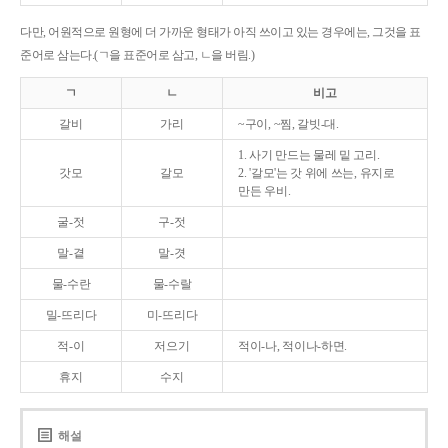
다만, 어원적으로 원형에 더 가까운 형태가 아직 쓰이고 있는 경우에는, 그것을 표
준어로 삼는다.(ㄱ을 표준어로 삼고, ㄴ을 버림.)
ㄱ
ㄴ
비고
갈비
가리
~구이, ~찜, 갈빗-대.
1. 사기 만드는 물레 밑 고리.
갓모
갈모
2. '갈모'는 갓 위에 쓰는, 유지로
만든 우비.
굴-젓
구-젓
말-곁
말-겻
물-수란
물-수랄
밀-뜨리다
미-뜨리다
적-이
저으기
적이-나, 적이나-하면.
휴지
수지
해설