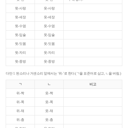
윗-사랑
웃-사랑
윗-세장
웃-세장
윗-수염
웃-수염
윗-입술
웃-입술
윗-잇몸
웃-잇몸
윗-자리
웃-자리
윗-중방
웃-중방
다만 1. 된소리나 거센소리 앞에서는 ‘위-’로 한다.(ㄱ을 표준어로 삼고, ㄴ을 버림.)
ㄱ
ㄴ
비고
위-짝
웃-짝
위-쪽
웃-쪽
위-채
웃-채
위-층
웃-층