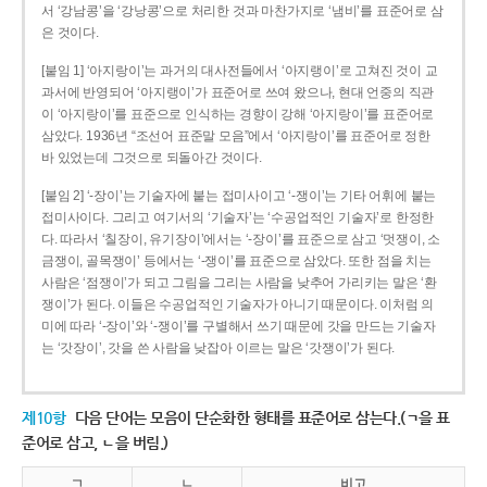
서 ‘강남콩’을 ‘강낭콩’으로 처리한 것과 마찬가지로 ‘냄비’를 표준어로 삼
은 것이다.
[붙임 1] ‘아지랑이’는 과거의 대사전들에서 ‘아지랭이’로 고쳐진 것이 교
과서에 반영되어 ‘아지랭이’가 표준어로 쓰여 왔으나, 현대 언중의 직관
이 ‘아지랑이’를 표준으로 인식하는 경향이 강해 ‘아지랑이’를 표준어로
삼았다. 1936년 “조선어 표준말 모음”에서 ‘아지랑이’를 표준어로 정한
바 있었는데 그것으로 되돌아간 것이다.
[붙임 2] ‘-장이’는 기술자에 붙는 접미사이고 ‘-쟁이’는 기타 어휘에 붙는
접미사이다. 그리고 여기서의 ‘기술자’는 ‘수공업적인 기술자’로 한정한
다. 따라서 ‘칠장이, 유기장이’에서는 ‘-장이’를 표준으로 삼고 ‘멋쟁이, 소
금쟁이, 골목쟁이’ 등에서는 ‘-쟁이’를 표준으로 삼았다. 또한 점을 치는
사람은 ‘점쟁이’가 되고 그림을 그리는 사람을 낮추어 가리키는 말은 ‘환
쟁이’가 된다. 이들은 수공업적인 기술자가 아니기 때문이다. 이처럼 의
미에 따라 ‘-장이’와 ‘-쟁이’를 구별해서 쓰기 때문에 갓을 만드는 기술자
는 ‘갓장이’, 갓을 쓴 사람을 낮잡아 이르는 말은 ‘갓쟁이’가 된다.
제10항
다음 단어는 모음이 단순화한 형태를 표준어로 삼는다.(ㄱ을 표
준어로 삼고, ㄴ을 버림.)
ㄱ
ㄴ
비고