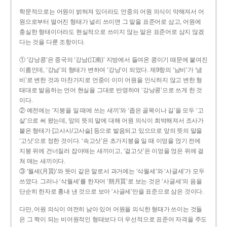
학문적으로는 어원이 밝혀져 있더라도 언중의 어원 의식이 약해져서 어
원으로부터 멀어진 형태가 널리 쓰이면 그 말을 표준어로 삼고, 어원에
충실한 형태이더라도 현실적으로 쓰이지 않는 말은 표준어로 삼지 않겠
다는 것을 다룬 조항이다.
① ‘강낭콩’은 중국의 ‘강남(江南)’ 지방에서 들여온 콩이기 때문에 붙여진
이름인데, ‘강남’의 형태가 변하여 ‘강낭’이 되었다. 제9항의 ‘남비’가 ‘냄
비’로 변한 것과 마찬가지로 언중이 이미 어원을 인식하지 않고 변한 형
태대로 발음하는 언어 현실을 그대로 반영하여 ‘강낭콩’으로 쓰게 한 것
이다.
② 예전에는 ‘지붕을 일 때에 쓰는 새끼’와 ‘좁은 골목이나 길’을 모두 ‘고
샅’으로 써 왔는데, 앞의 뜻의 말에 대해 어원 의식이 희박해져서 조사가
붙은 형태가 [고사시/고사슬] 등으로 발음되고 있으므로 앞의 뜻의 말을
‘고삿’으로 정한 것이다. ‘속고삿’은 초가지붕을 일 때 이엉을 얹기 전에
지붕 위에 건너질러 잡아매는 새끼이고, ‘겉고삿’은 이엉을 얹은 위에 걸
쳐 매는 새끼이다.
③ ‘월세(月貰)’와 뜻이 같은 말로서 과거에는 ‘삭월세’와 ‘사글세’가 모두
쓰였다. 그러나 ‘삭월세’를 한자어 ‘朔月貰’로 보는 것은 ‘사글세’의 음을
단순히 한자로 흉내 낸 것으로 보아 ‘사글세’만을 표준으로 삼은 것이다.
다만, 어원 의식이 여전히 남아 있어 어원을 의식한 형태가 쓰이는 것들
은 그 짝이 되는 비어원적인 형태보다 더 우선적으로 표준어 자격을 주도