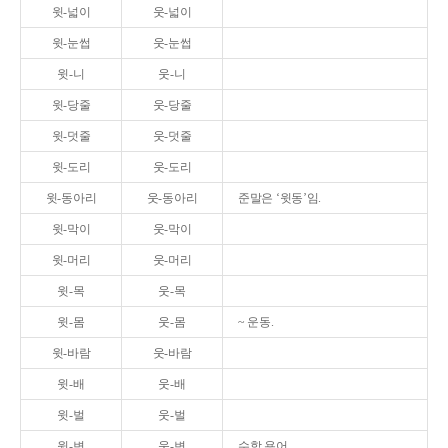
윗-넓이
웃-넓이
윗-눈썹
웃-눈썹
윗-니
웃-니
윗-당줄
웃-당줄
윗-덧줄
웃-덧줄
윗-도리
웃-도리
윗-동아리
웃-동아리
준말은 ‘윗동’임.
윗-막이
웃-막이
윗-머리
웃-머리
윗-목
웃-목
윗-몸
웃-몸
~ 운동.
윗-바람
웃-바람
윗-배
웃-배
윗-벌
웃-벌
윗-변
웃-변
수학 용어.