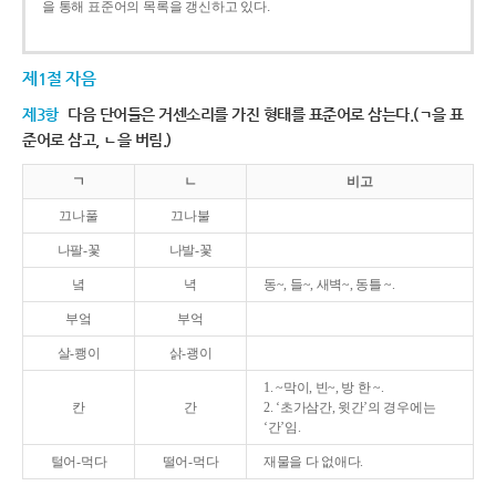
을 통해 표준어의 목록을 갱신하고 있다.
제1절 자음
제3항
다음 단어들은 거센소리를 가진 형태를 표준어로 삼는다.(ㄱ을 표
준어로 삼고, ㄴ을 버림.)
ㄱ
ㄴ
비고
끄나풀
끄나불
나팔-꽃
나발-꽃
녘
녁
동~, 들~, 새벽~, 동틀 ~.
부엌
부억
살-쾡이
삵-괭이
1. ~막이, 빈~, 방 한 ~.
칸
간
2. ‘초가삼간, 윗간’의 경우에는
‘간’임.
털어-먹다
떨어-먹다
재물을 다 없애다.