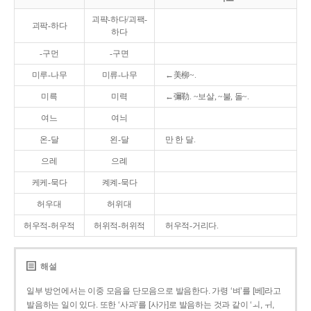
괴퍅-하다/괴팩-
괴팍-하다
하다
-구먼
-구면
미루-나무
미류-나무
←美柳~.
미륵
미력
←彌勒. ~보살, ~불, 돌~.
여느
여늬
온-달
왼-달
만 한 달.
으레
으례
케케-묵다
켸켸-묵다
허우대
허위대
허우적-허우적
허위적-허위적
허우적-거리다.
해설
일부 방언에서는 이중 모음을 단모음으로 발음한다. 가령 ‘벼’를 [베]라고
발음하는 일이 있다. 또한 ‘사과’를 [사가]로 발음하는 것과 같이 ‘ㅚ, ㅟ,