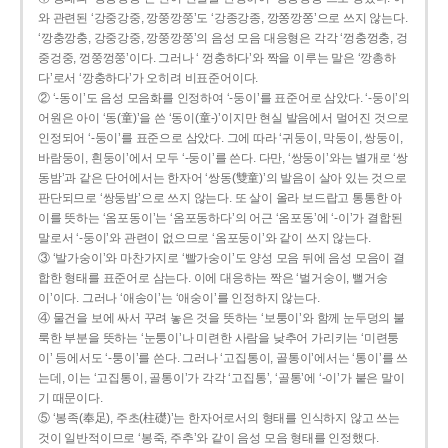
와 관련된 ‘강중강중, 깡쭝깡쭝’도 ‘강종강종, 깡쫑깡쫑’으로 쓰지 않는다.
‘깡충깡충, 강중강중, 깡쭝깡쭝’의 음성 모음 대응형은 각각 ‘껑충껑충, 겅
중겅중, 껑쭝껑쭝’이다. 그러나 ‘ 껑충하다’와 짝을 이루는 말은 ‘깡총하
다’로서 ‘깡충하다’가 오히려 비표준어이다.
② ‘-동이’도 음성 모음화를 인정하여 ‘-둥이’를 표준어로 삼았다. ‘-둥이’의
어원은 아이 ‘동(童)’을 쓴 ‘동이(童-)’이지만 현실 발음에서 멀어진 것으로
인정되어 ‘-둥이’를 표준으로 삼았다. 그에 따라 ‘귀둥이, 막둥이, 쌍둥이,
바람둥이, 흰둥이’에서 모두 ‘-둥이’를 쓴다. 다만, ‘쌍둥이’와는 별개로 ‘쌍
동밤’과 같은 단어에서는 한자어 ‘쌍동(雙童)’의 발음이 살아 있는 것으로
판단되므로 ‘쌍둥밤’으로 쓰지 않는다. 또 살이 올라 보드랍고 통통한 아
이를 뜻하는 ‘옴포동이’는 ‘옴포동하다’의 어근 ‘옴포동’에 ‘-이’가 결합된
말로서 ‘-둥이’와 관련이 없으므로 ‘옴포둥이’와 같이 쓰지 않는다.
③ ‘발가숭이’와 마찬가지로 ‘빨가숭이’도 양성 모음 뒤에 음성 모음이 결
합한 형태를 표준어로 삼는다. 이에 대응하는 짝은 ‘벌거숭이, 뻘거숭
이’이다. 그러나 ‘애송이’는 ‘애숭이’를 인정하지 않는다.
④ 물건을 보에 싸서 꾸려 놓은 것을 뜻하는 ‘보퉁이’와 함께 눈두덩의 불
룩한 부분을 뜻하는 ‘눈퉁이’나 미련한 사람을 낮추어 가리키는 ‘미련퉁
이’ 등에서도 ‘-퉁이’를 쓴다. 그러나 ‘고집통이, 골통이’에서는 ‘통이’를 쓰
는데, 이는 ‘고집통이, 골통이’가 각각 ‘고집통’, ‘골통’에 ‘-이’가 붙은 말이
기 때문이다.
⑤ ‘봉족(奉足), 주초(柱礎)’는 한자어로서의 형태를 인식하지 않고 쓰는
것이 일반적이므로 ‘봉죽, 주추’와 같이 음성 모음 형태를 인정했다.