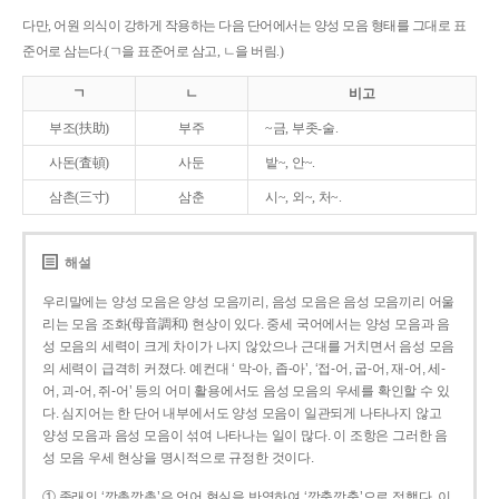
다만, 어원 의식이 강하게 작용하는 다음 단어에서는 양성 모음 형태를 그대로 표
준어로 삼는다.(ㄱ을 표준어로 삼고, ㄴ을 버림.)
ㄱ
ㄴ
비고
부조(扶助)
부주
~금, 부좃-술.
사돈(査頓)
사둔
밭~, 안~.
삼촌(三寸)
삼춘
시~, 외~, 처~.
해설
우리말에는 양성 모음은 양성 모음끼리, 음성 모음은 음성 모음끼리 어울
리는 모음 조화(母音調和) 현상이 있다. 중세 국어에서는 양성 모음과 음
성 모음의 세력이 크게 차이가 나지 않았으나 근대를 거치면서 음성 모음
의 세력이 급격히 커졌다. 예컨대 ‘ 막-아, 좁-아’, ‘접-어, 굽-어, 재-어, 세-
어, 괴-어, 쥐-어’ 등의 어미 활용에서도 음성 모음의 우세를 확인할 수 있
다. 심지어는 한 단어 내부에서도 양성 모음이 일관되게 나타나지 않고
양성 모음과 음성 모음이 섞여 나타나는 일이 많다. 이 조항은 그러한 음
성 모음 우세 현상을 명시적으로 규정한 것이다.
① 종래의 ‘깡총깡총’은 언어 현실을 반영하여 ‘깡충깡충’으로 정했다. 이