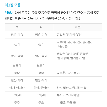
제2절 모음
제8항
양성 모음이 음성 모음으로 바뀌어 굳어진 다음 단어는 음성 모음
형태를 표준어로 삼는다.(ㄱ을 표준어로 삼고, ㄴ을 버림.)
ㄱ
ㄴ
비고
깡충-깡충
깡총-깡총
큰말은 ‘껑충껑충’임.
←童-이. 귀-, 막-, 선-, 쌍-, 검-,
-둥이
-동이
바람-, 흰-.
센말은 ‘빨가숭이’, 큰말은
발가-숭이
발가-송이
‘벌거숭이, 뻘거숭이’임.
보퉁이
보통이
봉죽
봉족
←奉足. ~꾼, ~들다.
뻗정-다리
뻗장-다리
아서, 아서라
앗아, 앗아라
하지 말라고 금지하는 말.
오뚝-이
오똑-이
부사도 ‘오뚝-이’임.
주추
주초
←柱礎. 주춧-돌.