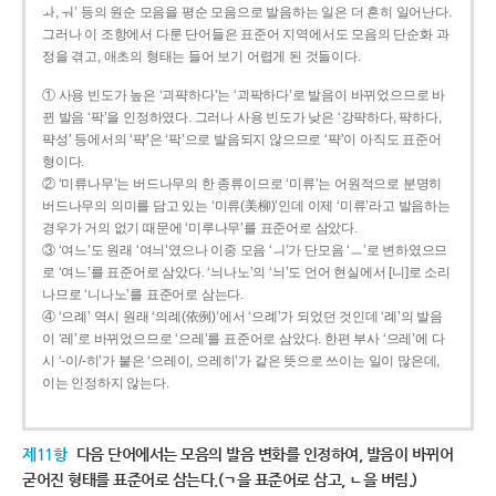
ㅘ, ㅝ’ 등의 원순 모음을 평순 모음으로 발음하는 일은 더 흔히 일어난다.
그러나 이 조항에서 다룬 단어들은 표준어 지역에서도 모음의 단순화 과
정을 겪고, 애초의 형태는 들어 보기 어렵게 된 것들이다.
① 사용 빈도가 높은 ‘괴퍅하다’는 ‘괴팍하다’로 발음이 바뀌었으므로 바
뀐 발음 ‘팍’을 인정하였다. 그러나 사용 빈도가 낮은 ‘강퍅하다, 퍅하다,
퍅성’ 등에서의 ‘퍅’은 ‘팍’으로 발음되지 않으므로 ‘퍅’이 아직도 표준어
형이다.
② ‘미류나무’는 버드나무의 한 종류이므로 ‘미류’는 어원적으로 분명히
버드나무의 의미를 담고 있는 ‘미류(美柳)’인데 이제 ‘미류’라고 발음하는
경우가 거의 없기 때문에 ‘미루나무’를 표준어로 삼았다.
③ ‘여느’도 원래 ‘여늬’였으나 이중 모음 ‘ㅢ’가 단모음 ‘ㅡ’로 변하였으므
로 ‘여느’를 표준어로 삼았다. ‘늬나노’의 ‘늬’도 언어 현실에서 [니]로 소리
나므로 ‘니나노’를 표준어로 삼는다.
④ ‘으례’ 역시 원래 ‘의례(依例)’에서 ‘으례’가 되었던 것인데 ‘례’의 발음
이 ‘레’로 바뀌었으므로 ‘으레’를 표준어로 삼았다. 한편 부사 ‘으레’에 다
시 ‘-이/-히’가 붙은 ‘으레이, 으레히’가 같은 뜻으로 쓰이는 일이 많은데,
이는 인정하지 않는다.
제11항
다음 단어에서는 모음의 발음 변화를 인정하여, 발음이 바뀌어
굳어진 형태를 표준어로 삼는다.(ㄱ을 표준어로 삼고, ㄴ을 버림.)