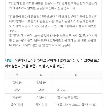
제3항과 같은 취지로 규정한 말들이나, 제3항의 경우와는 달리 거센소리
가 예사소리로 변화한 말들을 표준어로 삼은 경우이다.
① 표준어 규정이 공표된 1988년보다 이미 오래전부터 이름이 얼른 생각
나지 않거나 바로 말하기 곤란한 사람 또는 사물을 가리키는 대명사로
‘거시키’보다는 ‘거시기’가 더 널리 쓰였고 이 조항에서 이를 다시 확인한
것이다.
② ‘푼’은 한자 ‘分’의 고어 발음의 잔재이다. 현대 국어의 ‘할, 푼, 리’나 ‘땡
전 한 푼’ 등에 ‘푼’이 남아 있으나 한자어로 읽을 때에는 ‘분’으로 발음한
다. 따라서 시계의 ‘분침’은 ‘푼침’으로 쓰지 않는다.
제5항
어원에서 멀어진 형태로 굳어져서 널리 쓰이는 것은, 그것을 표준
어로 삼는다.(ㄱ을 표준어로 삼고, ㄴ을 버림.)
ㄱ
ㄴ
비고
강낭-콩
강남-콩
고삿
고샅
겉~, 속~.
사글-세
삭월-세
‘월세’는 표준어임.
울력-성당
위력-성당
떼를 지어서 으르고 협박하는 일.