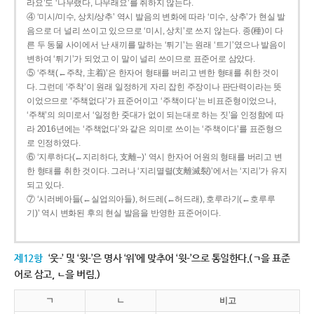
라요’도 ‘나무랬다, 나무래요’를 취하지 않는다.
④ ‘미시/미수, 상치/상추’ 역시 발음의 변화에 따라 ‘미수, 상추’가 현실 발
음으로 더 널리 쓰이고 있으므로 ‘미시, 상치’로 쓰지 않는다. 종(種)이 다
른 두 동물 사이에서 난 새끼를 말하는 ‘튀기’는 원래 ‘트기’였으나 발음이
변하여 ‘튀기’가 되었고 이 말이 널리 쓰이므로 표준어로 삼았다.
⑤ ‘주책(←주착, 主着)’은 한자어 형태를 버리고 변한 형태를 취한 것이
다. 그런데 ‘주착’이 원래 일정하게 자리 잡힌 주장이나 판단력이라는 뜻
이었으므로 ‘주책없다’가 표준어이고 ‘주책이다’는 비표준형이었으나,
‘주책’의 의미로서 ‘일정한 줏대가 없이 되는대로 하는 짓’을 인정함에 따
라 2016년에는 ‘주책없다’와 같은 의미로 쓰이는 ‘주책이다’를 표준형으
로 인정하였다.
⑥ ‘지루하다(←지리하다, 支離--)’ 역시 한자어 어원의 형태를 버리고 변
한 형태를 취한 것이다. 그러나 ‘지리멸렬(支離滅裂)’에서는 ‘지리’가 유지
되고 있다.
⑦ ‘시러베아들(←실업의아들), 허드레(←허드래), 호루라기(←호루루
기)’ 역시 변화된 후의 현실 발음을 반영한 표준어이다.
제12항
‘웃-’ 및 ‘윗-’은 명사 ‘위’에 맞추어 ‘윗-’으로 통일한다.(ㄱ을 표준
어로 삼고, ㄴ을 버림.)
ㄱ
ㄴ
비고