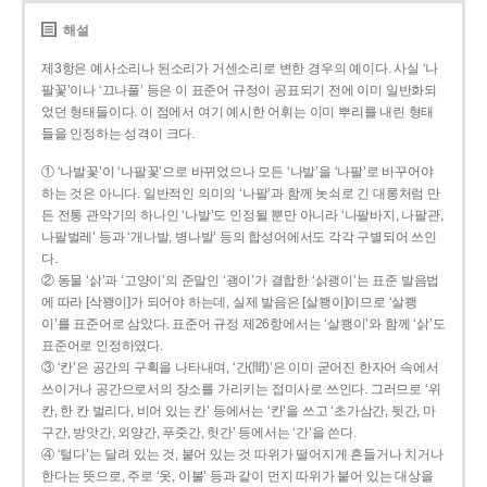
해설
제3항은 예사소리나 된소리가 거센소리로 변한 경우의 예이다. 사실 ‘나
팔꽃’이나 ‘끄나풀’ 등은 이 표준어 규정이 공표되기 전에 이미 일반화되
었던 형태들이다. 이 점에서 여기 예시한 어휘는 이미 뿌리를 내린 형태
들을 인정하는 성격이 크다.
① ‘나발꽃’이 ‘나팔꽃’으로 바뀌었으나 모든 ‘나발’을 ‘나팔’로 바꾸어야
하는 것은 아니다. 일반적인 의미의 ‘나팔’과 함께 놋쇠로 긴 대롱처럼 만
든 전통 관악기의 하나인 ‘나발’도 인정될 뿐만 아니라 ‘나팔바지, 나팔관,
나팔벌레’ 등과 ‘개나발, 병나발’ 등의 합성어에서도 각각 구별되어 쓰인
다.
② 동물 ‘삵’과 ‘고양이’의 준말인 ‘괭이’가 결합한 ‘삵괭이’는 표준 발음법
에 따라 [삭꽹이]가 되어야 하는데, 실제 발음은 [살쾡이]이므로 ‘살쾡
이’를 표준어로 삼았다. 표준어 규정 제26항에서는 ‘살쾡이’와 함께 ‘삵’도
표준어로 인정하였다.
③ ‘칸’은 공간의 구획을 나타내며, ‘간(間)’은 이미 굳어진 한자어 속에서
쓰이거나 공간으로서의 장소를 가리키는 접미사로 쓰인다. 그러므로 ‘위
칸, 한 칸 벌리다, 비어 있는 칸’ 등에서는 ‘칸’을 쓰고 ‘초가삼간, 뒷간, 마
구간, 방앗간, 외양간, 푸줏간, 헛간’ 등에서는 ‘간’을 쓴다.
④ ‘털다’는 달려 있는 것, 붙어 있는 것 따위가 떨어지게 흔들거나 치거나
한다는 뜻으로, 주로 ‘옷, 이불’ 등과 같이 먼지 따위가 붙어 있는 대상을