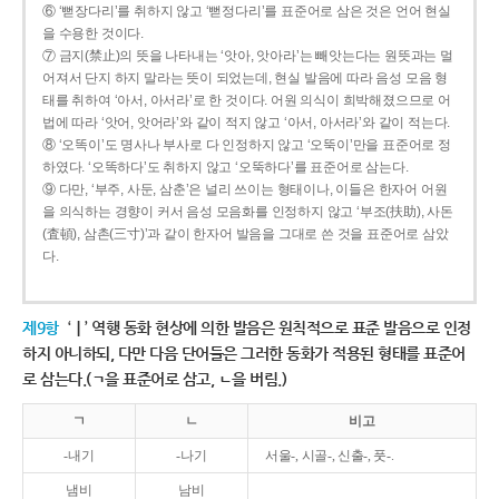
⑥ ‘뻗장다리’를 취하지 않고 ‘뻗정다리’를 표준어로 삼은 것은 언어 현실
을 수용한 것이다.
⑦ 금지(禁止)의 뜻을 나타내는 ‘앗아, 앗아라’는 빼앗는다는 원뜻과는 멀
어져서 단지 하지 말라는 뜻이 되었는데, 현실 발음에 따라 음성 모음 형
태를 취하여 ‘아서, 아서라’로 한 것이다. 어원 의식이 희박해졌으므로 어
법에 따라 ‘앗어, 앗어라’와 같이 적지 않고 ‘아서, 아서라’와 같이 적는다.
⑧ ‘오똑이’도 명사나 부사로 다 인정하지 않고 ‘오뚝이’만을 표준어로 정
하였다. ‘오똑하다’도 취하지 않고 ‘오뚝하다’를 표준어로 삼는다.
⑨ 다만, ‘부주, 사둔, 삼춘’은 널리 쓰이는 형태이나, 이들은 한자어 어원
을 의식하는 경향이 커서 음성 모음화를 인정하지 않고 ‘부조(扶助), 사돈
(査頓), 삼촌(三寸)’과 같이 한자어 발음을 그대로 쓴 것을 표준어로 삼았
다.
제9항
‘ㅣ’ 역행 동화 현상에 의한 발음은 원칙적으로 표준 발음으로 인정
하지 아니하되, 다만 다음 단어들은 그러한 동화가 적용된 형태를 표준어
로 삼는다.(ㄱ을 표준어로 삼고, ㄴ을 버림.)
ㄱ
ㄴ
비고
-내기
-나기
서울-, 시골-, 신출-, 풋-.
냄비
남비