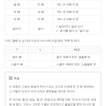
둘-째
두-째
‘제2, 두 개째’의 뜻.
셋-째
세-째
‘제3, 세 개째’의 뜻.
넷-째
네-째
‘제4, 네 개째’의 뜻.
1. 빌려주다, 빌려 오다.
빌리다
빌다
2. ‘용서를 빌다’는 ‘빌다’임.
다만, ‘둘째’는 십 단위 이상의 서수사에 쓰일 때에 ‘두째’로 한다.
ㄱ
ㄴ
비고
열두-째
열두 개째의 뜻은 ‘열둘째’로.
스물두-째
스물두 개째의 뜻은 ‘스물둘째’로.
해설
이 조항은 그동안 용법의 차이가 있는 것으로 규정해 온 것 중 현재에는
그 구별의 의의가 거의 사라진 항목들을 정리한 것이다.
① 과거에 ‘돌’은 생일, ‘돐’은 ‘한글 반포 500돐’처럼 ‘주년’의 의미로 세분
해 써 왔다. 그러나 그러한 구별은 인위적이고 불필요할 뿐만 아니라 ‘돐