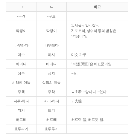
ㄱ
ㄴ
비고
-구려
-구료
1. 서울~, 알~, 찰~.
깍쟁이
깍정이
2. 도토리, 상수리 등의 받침은
‘깍정이’임.
나무라다
나무래다
미수
미시
미숫-가루.
바라다
바래다
‘바램[所望]’은 비표준어임.
상추
상치
~쌈.
시러베-아들
실업의-아들
주책
주착
←主着. ~망나니, ~없다.
지루-하다
지리-하다
←支離.
튀기
트기
허드레
허드래
허드렛-물, 허드렛-일.
호루라기
호루루기