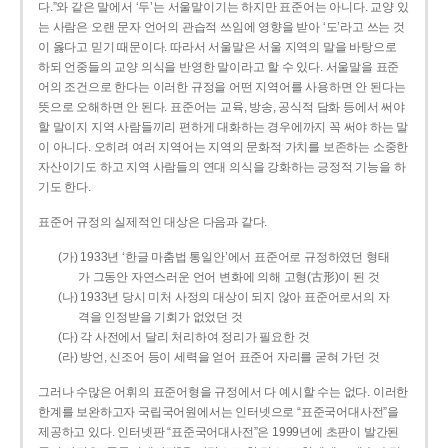
다.”와 같은 말에서 ‘두’는 서울말이기는 하지만 표준어는 아니다. 교양 있
는 사람은 오랜 문자 언어의 관습적 쓰임에 영향을 받아 ‘도’라고 쓰는 것
이 옳다고 믿기 때문이다. 따라서 서울말은 서울 지역의 말을 바탕으로
하되 언중들의 교양 의식을 반영한 말이라고 할 수 있다. 서울말을 표준
어의 조건으로 한다는 이러한 규정을 어떤 지역어를 사용하면 안 된다는
뜻으로 오해하면 안 된다. 표준어는 교육, 방송, 공식적 담화 등에서 써야
할 말이지 지역 사람들끼리 편하게 대화하는 경우에까지 꼭 써야 하는 말
이 아니다. 오히려 여러 지역어는 지역의 문화적 가치를 보존하는 소중한
자산이기도 하고 지역 사람들의 연대 의식을 강화하는 긍정적 기능을 하
기도 한다.
표준어 규정의 실제적인 대상은 다음과 같다.
(가) 1933년 ‘한글 마춤법 통일안’에서 표준어로 규정하였던 형태
가 그동안 자연스러운 언어 변화에 의해 고형(古形)이 된 것
(나) 1933년 당시 미처 사정의 대상이 되지 않아 표준어로서의 자
격을 인정받을 기회가 없었던 것
(다) 각 사전에서 달리 처리하여 정리가 필요한 것
(라) 방언, 신조어 등이 세력을 얻어 표준어 자리를 굳혀 가던 것
그러나 수많은 어휘의 표준어형을 규정에서 다 예시할 수는 없다. 이러한
한계를 보완하고자 국립국어원에서는 인터넷으로 “표준국어대사전”을
제공하고 있다. 인터넷판 “표준국어대사전”은 1999년에 초판이 발간된