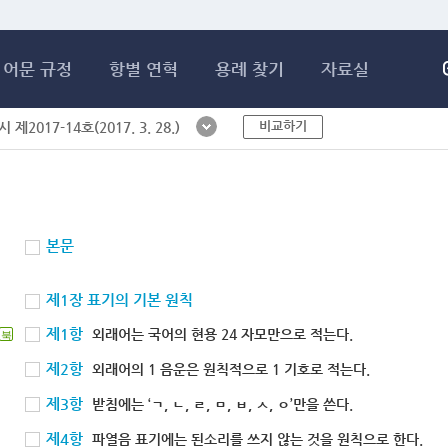
메인콘텐츠 바로가기
어문 규정
항별 연혁
용례 찾기
자료실
비교하기
제2017-14호(2017. 3. 28.)
본문
제1장 표기의 기본 원칙
제1항
외래어는 국어의 현용 24 자모만으로 적는다.
북
제2항
외래어의 1 음운은 원칙적으로 1 기호로 적는다.
제3항
받침에는 ‘ㄱ, ㄴ, ㄹ, ㅁ, ㅂ, ㅅ, ㅇ’만을 쓴다.
제4항
파열음 표기에는 된소리를 쓰지 않는 것을 원칙으로 한다.