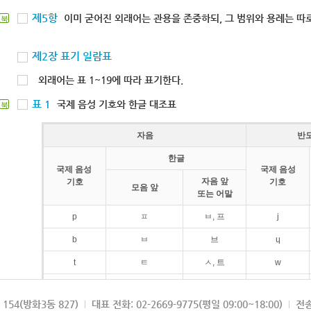
제5항
이미 굳어진 외래어는 관용을 존중하되, 그 범위와 용례는 따로
북
제2장 표기 일람표
외래어는 표 1~19에 따라 표기한다.
표 1
국제 음성 기호와 한글 대조표
북
자음
반
한글
국제 음성
국제 음성
자음 앞
기호
기호
모음 앞
또는 어말
p
ㅍ
ㅂ, 프
j
b
ㅂ
브
ɥ
t
ㅌ
ㅅ, 트
w
d
ㄷ
드
154(방화3동 827)
대표 전화: 02-2669-9775(평일 09:00~18:00)
전송
k
ㅋ
ㄱ, 크