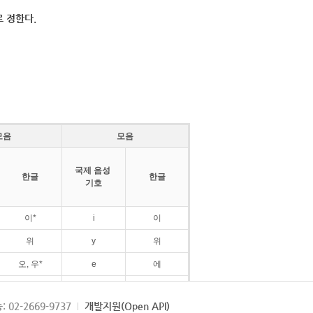
 정한다.
모음
모음
국제 음성
한글
한글
기호
이*
i
이
위
y
위
오, 우*
e
에
ø
외
: 02-2669-9737
개발지원(Open API)
ɛ
에