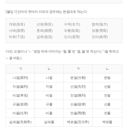
[붙임 1] 단어의 첫머리 이외의 경우에는 본음대로 적는다.
개량(改良)
선량(善良)
수력(水力)
협력(協力)
사례(謝禮)
혼례(婚禮)
와룡(臥龍)
쌍룡(雙龍)
하류(下流)
급류(急流)
도리(道理)
진리(眞理)
다만, 모음이나 ‘ㄴ’ 받침 뒤에 이어지는 ‘렬, 률’은 ‘열, 율’로 적는다.(ㄱ을 취하고
ㄴ을 버림.)
ㄱ
ㄴ
ㄱ
ㄴ
나열(羅列)
나렬
분열(分裂)
분렬
치열(齒列)
치렬
선열(先烈)
선렬
비열(卑劣)
비렬
진열(陳列)
진렬
규율(規律)
규률
선율(旋律)
선률
비율(比率)
비률
전율(戰慄)
전률
실패율(失敗率)
실패률
백분율(百分率)
백분률