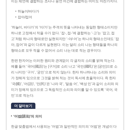
이는 체언에 결합하는 조사나 용언 어간에 결합하는 어미도 마찬가지다.
하늘이/바다가
잡아/접어
‘하늘이, 바다가’의 ‘이/가’는 주격의 뜻을 나타내는 동일한 형태소이지만
하나로 고정해서 적을 수가 없다. ‘잡-, 접-’에 결합하는 ‘-고’는 ‘잡고, 접
고’처럼 하나의 형태로만 실현되지만 ‘-아/-어’는 하나의 형태소인데도 ‘잡
아, 접어’와 같이 다르게 실현된다. 이는 달리 소리 나는 형태들을 하나의
형태소로 모두 적을 수 없어서 소리 나는 대로 적는 경우이다.
한편 한자어는 이러한 원리와 관계없이 각 글자의 소리를 밝혀 적는다.
예를 들어 ‘국어(國語)’는 [구거]로 소리 나고 ‘국민(國民)’은 [궁민]으로 소
리 나지만 ‘구거’, ‘궁민’으로 적지 않는다. 한자 하나하나는 소리와 의미
가 정해져 있으므로 그것을 밝혀 적는 것이 독서에 효율적이다. 즉 한자
‘국(國)’, ‘어(語)’, ‘민(民)’은 ‘나라 국’, ‘말씀 어’, ‘백성 민’과 같이 소리와 의
미가 정해져 있으므로 그 독립적인 소리와 의미를 알 수 있도록 ‘국어, 국
민’으로 적는다.
더 알아보기
‘어법(語法)’의 의미
한글 맞춤법에서 사용되는 ‘어법’과 일반적인 의미의 ‘어법’은 개념이 다