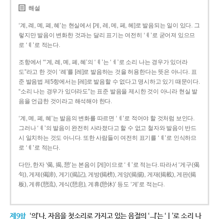
해설
‘계, 례, 몌, 폐, 혜’는 현실에서 [게, 레, 메, 페, 헤]로 발음되는 일이 있다. 그
렇지만 발음이 변화한 것과는 달리 표기는 여전히 ‘ㅖ’로 굳어져 있으므
로 ‘ㅖ’로 적는다.
조항에서 “‘계, 례, 몌, 폐, 혜’의 ‘ㅖ’는 ‘ㅔ’로 소리 나는 경우가 있더라
도”라고 한 것이 ‘례’를 [레]로 발음하는 것을 허용한다는 뜻은 아니다. 표
준 발음법 제5항에서는 [레]로 발음할 수 없다고 명시하고 있기 때문이다.
“소리 나는 경우가 있더라도”는 표준 발음을 제시한 것이 아니라 현실 발
음을 언급한 것이라고 해석해야 한다.
‘계, 몌, 폐, 혜’는 발음의 변화를 따르면 ‘ㅔ’로 적어야 할 것처럼 보인다.
그러나 ‘ㅖ’의 발음이 완전히 사라졌다고 할 수 없고 철자와 발음이 반드
시 일치하는 것도 아니다. 또한 사람들이 여전히 표기를 ‘ㅖ’로 인식하므
로 ‘ㅖ’로 적는다.
다만, 한자 ‘偈, 揭, 憩’는 본음이 [게]이므로 ‘ㅔ’로 적는다. 따라서 ‘게구(偈
句), 게제(偈諦), 게기(揭記), 게방(揭榜), 게양(揭揚), 게재(揭載), 게판(揭
板), 게류(憩流), 게식(憩息), 게휴(憩休)’ 등도 ‘게’로 적는다.
제9항
‘의’나, 자음을 첫소리로 가지고 있는 음절의 ‘ㅢ’는 ‘ㅣ’로 소리 나