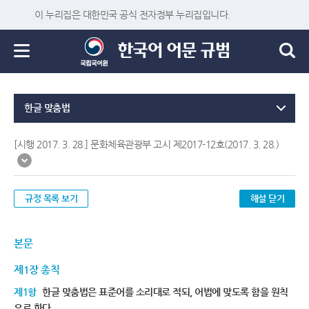
이 누리집은 대한민국 공식 전자정부 누리집입니다.
한글 맞춤법
[시행 2017. 3. 28.] 문화체육관광부 고시 제2017-12호(2017. 3. 28.)
규정 목록 보기
해설 닫기
본문
제1장 총칙
제1항
한글 맞춤법은 표준어를 소리대로 적되, 어법에 맞도록 함을 원칙
으로 한다.