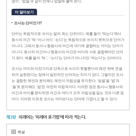
생이’, ‘밥을’과 같이 언제나 앞말에 붙여 쓴다.
더 알아보기
조사는 단어인가?
단어는 독립적으로 쓰이는 말의 최소 단위이다. 예를 들어 ‘먹는다’에서
동사의 어간 ‘먹-­’이나 어미 ‘­-는다’는 독립적으로 쓰이지 못하므로 단어가
아니다. 그래서 동사나 형용사의 어간과 여기에 결합하는 어미는 단어가
아니다. 동사의 어간이나 형용사의 어간은 어미와 서로 결합해야만 단어
가 된다. 예를 들어 ‘먹-’, ‘-는다’는 단어가 아니지만 ‘먹는다’는 단어이다.
조사는 어미와 마찬가지로 단독으로 쓰이지 못할뿐더러 체언 뒤에 연결
되어 실현된다는 점에서 일반적인 단어와는 차이가 있다. 그렇지만 조사
는 결합한 체언과 분리해도 체언이 자립성을 유지한다. ‘밥을’을 ‘밥’과
‘을’로 분리해도 ‘밥’은 여전히 자립적이다. 이러한 점은 동사나 형용사의
어간과 어미를 분리하면 어간과 어미가 모두 자립성을 잃는 것과 다른 점
이다. 이러한 이유로 조사는 어미보다는 단어에 가깝다고 할 수 있다.
제3항
외래어는 ‘외래어 표기법’에 따라 적는다.
해설