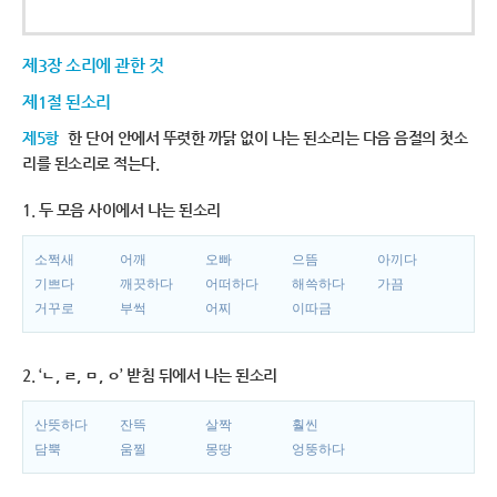
제3장 소리에 관한 것
제1절 된소리
제5항
한 단어 안에서 뚜렷한 까닭 없이 나는 된소리는 다음 음절의 첫소
리를 된소리로 적는다.
1. 두 모음 사이에서 나는 된소리
소쩍새
어깨
오빠
으뜸
아끼다
기쁘다
깨끗하다
어떠하다
해쓱하다
가끔
거꾸로
부썩
어찌
이따금
2. ‘ㄴ, ㄹ, ㅁ, ㅇ’ 받침 뒤에서 나는 된소리
산뜻하다
잔뜩
살짝
훨씬
담뿍
움찔
몽땅
엉뚱하다