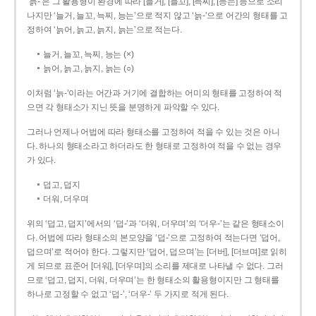
‘늙-’은 그 활용형이 환경에 따라 [늘거], [늘꼬], [늑찌], [능는] 등으로 소리
나지만 ‘늘거, 늘꼬, 늑찌, 능는’으로 적지 않고 ‘늙-’으로 어간의 형태를 고
정하여 ‘늙어, 늙고, 늙지, 늙는’으로 적는다.
늘거, 늘꼬, 늑찌, 능는 (×)
늙어, 늙고, 늙지, 늙는 (○)
이처럼 ‘늙-­’이라는 어간과 거기에 결합하는 어미의 형태를 고정하여 적
으면 각 형태소가 지닌 뜻을 분명하게 파악할 수 있다.
그러나 언제나 어법에 따라 형태소를 고정하여 적을 수 있는 것은 아니
다. 하나의 형태소라고 하더라도 한 형태로 고정하여 적을 수 없는 경우
가 있다.
덥고, 덥지
더워, 더우며
위의 ‘덥고, 덥지’에서의 ‘덥-­’과 ‘더워, 더우며’의 ‘더우-­’는 같은 형태소이
다. 어법에 따라 형태소의 본모양을 ‘덥-­’으로 고정하여 적는다면 ‘덥어,
덥으며’로 적어야 한다. 그렇지만 ‘덥어, 덥으며’는 [더버], [더브며]로 읽히
게 되므로 표준어 [더워], [더우며]의 소리를 제대로 나타낼 수 없다. 그러
므로 ‘덥고, 덥지, 더워, 더우며’는 한 형태소의 활용형이지만 그 형태를
하나로 고정할 수 없고 ‘덥-’, ‘더우-’ 두 가지로 적게 된다.