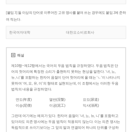
[붙임 3] 둘 이상의 단어로 이루어진 고유 명사를 붙여 쓰는 경우에도 붙임 2에 준하
여 적는다.
한국여자대학
대한요소비료회사
해설
제10항~제12항에서는 국어의 두음 법칙을 규정하였다. 두음 법칙은 단
어의 첫머리에 특정한 소리가 출현하지 못하는 현상을 말한다. ‘녀, 뇨,
뉴, 니’를 포함하는 한자어 음절이 단어 첫머리에 올 때는 ‘ㄴ’이 나타나지
못하여 ‘여, 요, 유, 이’의 형태로 실현되는데, 이 조항에서는 이러한 두음
법칙의 내용을 규정하였다.
연도(年度)
열반(涅槃)
요도(尿道)
이승(尼僧)
이공(泥工)
익사(溺死)
그런데 여기에는 예외가 있다. 한자어 음절이 ‘녀, 뇨, 뉴, 니’를 포함하고
있더라도 의존 명사에는 두음 법칙이 적용되지 않는다. 이는 의존 명사는
독립적으로 쓰이기보다는 그 앞의 말과 연결되어 하나의 단위를 구성하