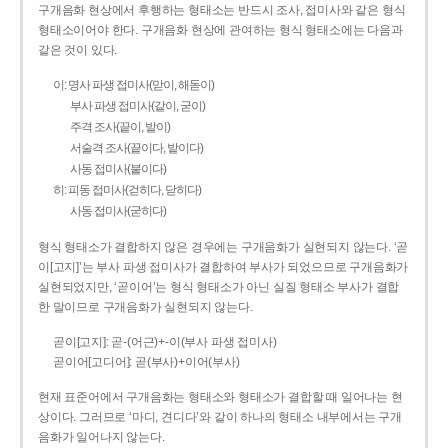
구개음화 현상에서 후행하는 형태소는 반드시 조사, 접미사와 같은 형식
형태소이어야 한다. 구개음화 현상에 관여하는 형식 형태소에는 다음과
같은 것이 있다.
이: 명사 파생 접미사(맏이, 해돋이)
부사 파생 접미사(같이, 굳이)
주격 조사(끝이, 밭이)
서술격 조사(끝이다, 밭이다)
사동 접미사(붙이다)
히: 피동 접미사(걷히다, 닫히다)
사동 접미사(굳히다)
형식 형태소가 결합하지 않은 경우에는 구개음화가 실현되지 않는다. ‘곧
이[고지]’는 부사 파생 접미사가 결합하여 부사가 되었으므로 구개음화가
실현되었지만, ‘곧이어’는 형식 형태소가 아닌 실질 형태소 부사가 결합
한 말이므로 구개음화가 실현되지 않는다.
곧이[고지]: 곧-­(어근)+­-이(부사 파생 접미사)
곧이어[고디어]: 곧(부사)+이어(부사)
현재 표준어에서 구개음화는 형태소와 형태소가 결합할 때 일어나는 현
상이다. 그러므로 ‘마디, 견디다’와 같이 하나의 형태소 내부에서는 구개
음화가 일어나지 않는다.