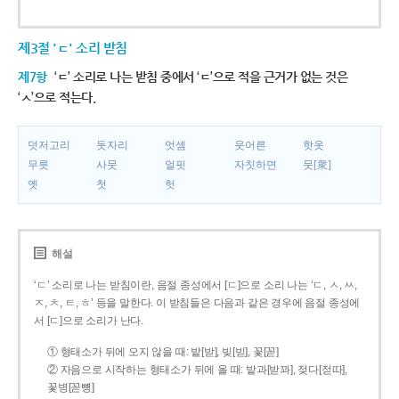
제3절 'ㄷ' 소리 받침
제7항
‘ㄷ’ 소리로 나는 받침 중에서 ‘ㄷ’으로 적을 근거가 없는 것은
‘ㅅ’으로 적는다.
덧저고리
돗자리
엇셈
웃어른
핫옷
무릇
사뭇
얼핏
자칫하면
뭇[衆]
옛
첫
헛
해설
‘ㄷ’ 소리로 나는 받침이란, 음절 종성에서 [ㄷ]으로 소리 나는 ‘ㄷ, ㅅ, ㅆ,
ㅈ, ㅊ, ㅌ, ㅎ’ 등을 말한다. 이 받침들은 다음과 같은 경우에 음절 종성에
서 [ㄷ]으로 소리가 난다.
① 형태소가 뒤에 오지 않을 때: 밭[받], 빚[빋], 꽃[꼳]
② 자음으로 시작하는 형태소가 뒤에 올 때: 밭과[받꽈], 젖다[젇따],
꽃병[꼳뼝]