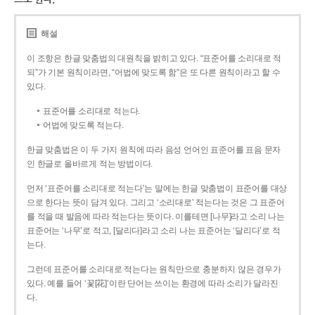
해설
이 조항은 한글 맞춤법의 대원칙을 밝히고 있다. “표준어를 소리대로 적
되”가 기본 원칙이라면, “어법에 맞도록 함”은 또 다른 원칙이라고 할 수
있다.
표준어를 소리대로 적는다.
어법에 맞도록 적는다.
한글 맞춤법은 이 두 가지 원칙에 따라 음성 언어인 표준어를 표음 문자
인 한글로 올바르게 적는 방법이다.
먼저 ‘표준어를 소리대로 적는다’는 말에는 한글 맞춤법이 표준어를 대상
으로 한다는 뜻이 담겨 있다. 그리고 ‘소리대로’ 적는다는 것은 그 표준어
를 적을 때 발음에 따라 적는다는 뜻이다. 이를테면 [나무]라고 소리 나는
표준어는 ‘나무’로 적고, [달리다]라고 소리 나는 표준어는 ‘달리다’로 적
는다.
그런데 표준어를 소리대로 적는다는 원칙만으로 충분하지 않은 경우가
있다. 예를 들어 ‘꽃[花]’이란 단어는 쓰이는 환경에 따라 소리가 달라진
다.