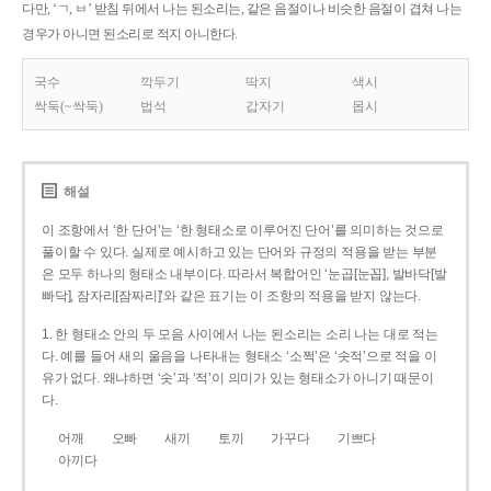
다만, ‘ㄱ, ㅂ’ 받침 뒤에서 나는 된소리는, 같은 음절이나 비슷한 음절이 겹쳐 나는
경우가 아니면 된소리로 적지 아니한다.
국수
깍두기
딱지
색시
싹둑(~싹둑)
법석
갑자기
몹시
해설
이 조항에서 ‘한 단어’는 ‘한 형태소로 이루어진 단어’를 의미하는 것으로
풀이할 수 있다. 실제로 예시하고 있는 단어와 규정의 적용을 받는 부분
은 모두 하나의 형태소 내부이다. 따라서 복합어인 ‘눈곱[눈꼽], 발바닥[발
빠닥], 잠자리[잠짜리]’와 같은 표기는 이 조항의 적용을 받지 않는다.
1. 한 형태소 안의 두 모음 사이에서 나는 된소리는 소리 나는 대로 적는
다. 예를 들어 새의 울음을 나타내는 형태소 ‘소쩍’은 ‘솟적’으로 적을 이
유가 없다. 왜냐하면 ‘솟’과 ‘적’이 의미가 있는 형태소가 아니기 때문이
다.
어깨
오빠
새끼
토끼
가꾸다
기쁘다
아끼다