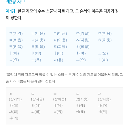
제2장 자모
제4항
한글 자모의 수는 스물넉 자로 하고, 그 순서와 이름은 다음과 같
이 정한다.
ㄱ(기역)
ㄴ(니은)
ㄷ(디귿)
ㄹ(리을)
ㅁ(미음)
ㅂ(비읍)
ㅅ(시옷)
ㅇ(이응)
ㅈ(지읒)
ㅊ(치읓)
ㅋ(키읔)
ㅌ(티읕)
ㅍ(피읖)
ㅎ(히읗)
ㅏ(아)
ㅑ(야)
ㅓ(어)
ㅕ(여)
ㅗ(오)
ㅛ(요)
ㅜ(우)
ㅠ(유)
ㅡ(으)
ㅣ(이)
[붙임 1] 위의 자모로써 적을 수 없는 소리는 두 개 이상의 자모를 어울러서 적되, 그
순서와 이름은 다음과 같이 정한다.
ㄲ
ㄸ
ㅃ
ㅆ
ㅉ
(쌍기역)
(쌍디귿)
(쌍비읍)
(쌍시옷)
(쌍지읒)
ㅐ(애)
ㅒ(얘)
ㅔ(에)
ㅖ(예)
ㅘ(와)
ㅙ(왜)
ㅚ(외)
ㅝ(워)
ㅞ(웨)
ㅟ(위)
ㅢ(의)