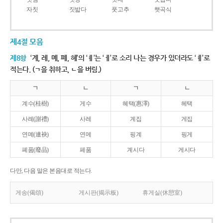
자칫
짓밟다
풋고추
햇곡식
제4절 모음
제8항
‘계, 례, 몌, 폐, 혜’의 ‘ㅖ’는 ‘ㅔ’로 소리 나는 경우가 있더라도 ‘ㅖ’로
적는다. (ㄱ을 취하고, ㄴ을 버림.)
ㄱ
ㄴ
ㄱ
ㄴ
계수(桂樹)
게수
혜택(惠澤)
헤택
사례(謝禮)
사레
계집
게집
연몌(連袂)
연메
핑계
핑게
폐품(廢品)
페품
계시다
게시다
다만, 다음 말은 본음대로 적는다.
게송(偈頌)
게시판(揭示板)
휴게실(休憩室)