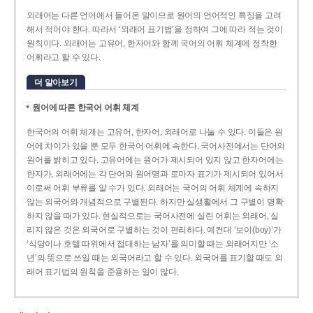
외래어는 다른 언어에서 들어온 말이므로 원어의 언어적인 특징을 고려
해서 적어야 한다. 따라서 ‘외래어 표기법’을 정하여 그에 따라 적는 것이
원칙이다. 외래어는 고유어, 한자어와 함께 국어의 어휘 체계에 정착한
어휘라고 할 수 있다.
더 알아보기
원어에 따른 한국어 어휘 체계
한국어의 어휘 체계는 고유어, 한자어, 외래어로 나눌 수 있다. 이들은 원
어에 차이가 있을 뿐 모두 한국어 어휘에 속한다. 국어사전에서는 단어의
원어를 밝히고 있다. 고유어에는 원어가 제시되어 있지 않고 한자어에는
한자가, 외래어에는 각 단어의 원어명과 로마자 표기가 제시되어 있어서
이로써 어휘 부류를 알 수가 있다. 외래어는 국어의 어휘 체계에 속하지
않는 외국어와 개념적으로 구별된다. 하지만 실생활에서 그 구별이 명확
하지 않을 때가 있다. 현실적으로는 국어사전에 실린 어휘는 외래어, 실
리지 않은 것은 외국어로 구별하는 것이 편리하다. 예컨대 ‘보이(boy)’가
‘식당이나 호텔 따위에서 접대하는 남자’를 의미할 때는 외래어지만 ‘소
년’의 뜻으로 쓰일 때는 외국어라고 할 수 있다. 외국어를 표기할 때도 외
래어 표기법의 원칙을 준용하는 일이 많다.