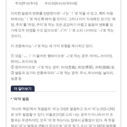
주의[주의/주이]
우리의[우리의/우리에]
이러한 발음의 변화를 반영한다면 ‘ㅢ’는 ‘ㅣ’로 적을 수 있고, 특히 자음
뒤에서는 ‘ㅣ’로 적도록 해야 할 것이다. 그러나 이미 익숙해진 표기인 ‘희
망, 주의’를 ‘히망, 주이’로 적는 것은 공감하기 어렵고 발음의 변화를 표
기에 모두 반영할 수도 없으므로 ‘ㅢ’가 ‘ㅣ’로 소리 나더라도 ‘ㅢ’로 적는
것이다.
이 조항에서는 ‘ㅢ’로 적는 세 가지 유형을 제시하고 있다.
① 모음 ‘ㅡ, ㅣ’가 줄어든 형태이므로 ‘ㅢ’로 적는 경우: 씌어(←쓰이어),
틔어(←트이어) 등
② 한자어이므로 ‘ㅢ’로 적는 경우: 의의(意義), 희망(希望), 유희(遊戱) 등
③ 발음과 표기의 전통에 따라 ‘ㅢ’로 적는 경우: 무늬, 하늬바람, 늴리리,
닁큼 등
더 알아보기
‘의’의 발음
‘의사의 책임’에서 첫음절의 ‘의’는 [의]로 발음하고 조사 ‘의’는 [의]나 [에]
로 모두 발음할 수 있다. 이들은 [이]로 소리 나는 경우가 아니라서 이 조
항과는 무관하지만, 모두 ‘의’로 적는다는 점에서 공통점이 있다. 즉 첫음
절의 ‘의’는 발음의 변화가 없으므로 ‘의’로 적고, 조사 ‘의’는 [에]로 발음할