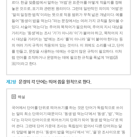
르다. 한글 맞춤법에서 말하는 ‘어법’은 표준어를 어떻게 적을지를 정해
놓은 것으로, 표기와 관련된 원리이다. 그런데 일반적인 의미의 ‘어법’은
‘말의 일정한 법칙’이라는 뜻으로 적용 범위가 무척 넓은 개념이다. 예를
들어 “동생이 밥을 먹는다.”라는 문장에서는 여러 가지 규칙을 찾아볼 수
있다. 서술어 ‘먹는다’는 주어와 목적어가 필요하며, 주어의 지시 대상을
가리키는 ‘동생’에는 조사 ‘가’가 아니라 ‘이’가 붙어야 하고, 목적어의 지
시 대상을 가리키는 ‘밥’에는 조사 ‘를’이 아니라 ‘을’이 붙어야 한다는 등
의 여러 가지 규칙이 적용되어 있는 것이다. 이 외에도 소리를 내고, 단어
를 만들고, 문장을 사용하는 데에는 수없이 많은 규칙이 필요하다. 이처
럼 언어를 조직하거나 운영하는 데에 필요한 규칙을 폭넓게 ‘어법(語
法)’이라고 한다.
제2항
문장의 각 단어는 띄어 씀을 원칙으로 한다.
해설
국어에서 단어를 단위로 띄어쓰기를 하는 것은 단어가 독립적으로 쓰이
는 말의 최소 단위이기 때문이다. ‘동생 밥 먹는다’에서 ‘동생’, ‘밥’, ‘먹는
다’는 각각이 단어이므로 띄어쓰기의 단위가 되어 ‘동생 밥 먹는다’로 띄
어 쓴다. 그런데 단어 가운데 조사는 독립성이 없어서 다른 단어와는 달
리 앞말에 붙여 쓴다. ‘동생이 밥을 먹는다’에서 ‘이’, ‘을’은 조사이므로 ‘동