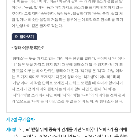
다. 이들은 ‘어간+어미’, ‘어근+어근’과 같이 두 개의 형태소가 결합된 말
이라서, ‘눈곱, 발바닥’ 등과 마찬가지로 된소리를 표기에 반영하지 않는
것이다. 그렇지만 ‘똑똑하다, 쓱싹쓱싹, 쌉쌀하다’의 ‘똑똑, 쓱싹, 쌉쌀’처
럼 같거나 비슷한 음절이 거듭되는 경우에는 예외적으로 된소리를 표기
에 반영하여 같은 글자로 적는다.
더 알아보기
형태소(形態素)란?
‘형태소’는 뜻을 가지고 있는 가장 작은 단위를 말한다. 국어에서 ‘ㅂ’이나
‘ㅣ’ 등은 뜻을 가지고 있지 않기 때문에 형태소가 될 수 없지만 ‘비’가 되
면 뜻을 이루는 최소 단위인 형태소가 된다. ‘책가방’은 ‘책’과 ‘가방’이라
는 두 가지 의미로 쪼개지기 때문에 형태소는 ‘책가방’이 아니라 ‘책’과
‘가방’이다. 더 작은 단위로 쪼개진다고 해도 쪼갰을 때 의미가 없어지거
나 쪼개기 전의 의미와 관련되는 의미가 없어지면 안 된다. ‘나비’는
‘나’와 ‘비’로 쪼개어지지만 이때 ‘나’와 ‘비’는 ‘나비’의 의미와는 전혀 관계
가 없으므로 ‘나비’는 더 이상 쪼갤 수 없는 의미 단위, 즉 형태소가 된다.
제2절 구개음화
제6항
‘ㄷ, ㅌ’ 받침 뒤에 종속적 관계를 가진 ‘- 이(-)’나 ‘- 히 -’가 올 적에
는 그 ‘ㄷ, ㅌ’이 ‘ㅈ, ㅊ’으로 소리 나더라도 ‘ㄷ, ㅌ’으로 적는다.(ㄱ을 취하