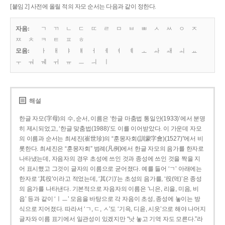
[붙임 2] 사전에 올릴 적의 자모 순서는 다음과 같이 정한다.
자음:
ㄱ
ㄲ
ㄴ
ㄷ
ㄸ
ㄹ
ㅁ
ㅂ
ㅃ
ㅅ
ㅆ
ㅇ
ㅈ
ㅉ
ㅊ
ㅋ
ㅌ
ㅍ
ㅎ
모음:
ㅏ
ㅐ
ㅑ
ㅒ
ㅓ
ㅔ
ㅕ
ㅖ
ㅗ
ㅘ
ㅙ
ㅚ
ㅛ
ㅜ
ㅝ
ㅞ
ㅟ
ㅠ
ㅡ
ㅢ
ㅣ
해설
한글 자모(字母)의 수, 순서, 이름은 ‘한글 마춤법 통일안(1933)’에서 분명
히 제시되었고, ‘한글 맞춤법(1988)’도 이를 이어받았다. 이 가운데 자모
의 이름과 순서는 최세진(崔世珍)의 “훈몽자회(訓蒙字會)(1527)”에서 비
롯한다. 최세진은 “훈몽자회” 범례(凡例)에서 한글 자모의 음가를 한자로
나타냈는데, 자음자의 경우 초성에 쓰인 것과 종성에 쓰인 것을 짝을 지
어 표시했고 그것이 글자의 이름으로 굳어졌다. 예를 들어 ‘ㄱ’ 아래에는
한자로 ‘其役’이라고 적었는데, ‘其(기)’는 초성의 음가를, ‘役(역)’은 종성
의 음가를 나타낸다. 기본적으로 자음자의 이름은 ‘니은, 리을, 미음, 비
읍’ 등과 같이 ‘ㅣㅡ’ 모음을 바탕으로 각 자음이 초성, 종성에 놓이는 방
식으로 지어졌다. 따라서 ‘ㄱ, ㄷ, ㅅ’도 ‘기윽, 디읃, 시읏’으로 해야 나머지
글자와 이름 표기에서 일관성이 있겠지만 “낫 놓고 기역 자도 모른다.”라