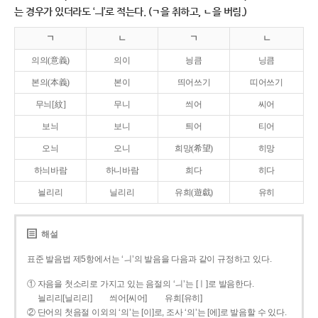
는 경우가 있더라도 ‘ㅢ’로 적는다. (ㄱ을 취하고, ㄴ을 버림.)
ㄱ
ㄴ
ㄱ
ㄴ
의의(意義)
의이
닁큼
닝큼
본의(本義)
본이
띄어쓰기
띠어쓰기
무늬[紋]
무니
씌어
씨어
보늬
보니
틔어
티어
오늬
오니
희망(希望)
히망
하늬바람
하니바람
희다
히다
늴리리
닐리리
유희(遊戱)
유히
해설
표준 발음법 제5항에서는 ‘ㅢ’의 발음을 다음과 같이 규정하고 있다.
① 자음을 첫소리로 가지고 있는 음절의 ‘ㅢ’는 [ㅣ]로 발음한다.
늴리리[닐리리]
씌어[씨어]
유희[유히]
② 단어의 첫음절 이외의 ‘의’는 [이]로, 조사 ‘의’는 [에]로 발음할 수 있다.