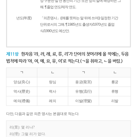
상 구분한 일 년 동안의 기간. 또는 앞의 말에 해당하는 그
해. ¶ 졸업 연도/제작 연도.
년도(年度)
「의존명사」((해를 뜻하는 말 뒤에 쓰여)) 일정한 기간
단위로서의 그해. ¶ 1985년도 출생자/1970년도 졸업
식/1990년도 예산안.
제11항
한자음 ‘랴, 려, 례, 료, 류, 리’가 단어의 첫머리에 올 적에는, 두음
법칙에 따라 ‘야, 여, 예, 요, 유, 이’로 적는다.(ㄱ을 취하고, ㄴ을 버림.)
ㄱ
ㄴ
ㄱ
ㄴ
양심(良心)
량심
용궁(龍宮)
룡궁
역사(歷史)
력사
유행(流行)
류행
예의(禮儀)
례의
이발(理髮)
리발
다만, 다음과 같은 의존 명사는 본음대로 적는다.
리(里): 몇 리냐?
리(理): 그럴 리가 없다.