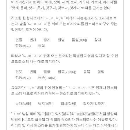
이와 마찬가지로 위의 ‘어깨, 오빠, 새끼, 토끼, 가꾸다, 기쁘다, 아끼다’를
‘엇개, 옵바, 샛기, 톳기, 갓구다, 깃브다, 앗기다’로 적을 근거는 없다.
2. 또한 한 형태소에서 ‘ㄴ, ㄹ, ㅁ, ㅇ’ 뒤에서 나는 된소리도 소리대로 적
는다. 받침 ‘ㄴ, ㄹ, ㅁ, ㅇ’은 뒤에 오는 예사소리를 된소리로 바꾸어 주는
필연적인 조건이 아니다.
건들
번개
딸기
절벙
듬성
함지
(하다)
껑둥
뭉실
(하다)
따라서 ‘ㄴ, ㄹ, ㅁ, ㅇ’ 뒤에 오는 된소리는 특별한 까닭이 있다고 할 수 없
으므로 소리 나는 대로 표기한다.
건뜻
번쩍
딸꾹
절뚝
듬뿍
함빡
(거리다)
껑뚱
뭉뚱
(하다)
(그리다)
그렇지만 ‘ㄱ, ㅂ’ 받침 뒤에 연결되는 ‘ㄱ, ㄷ, ㅂ, ㅅ, ㅈ’은 언제나 된소리
로 소리 나므로 이러한 경우에는 된소리로 표기하지 않는다.
늑대[늑때]
낙지[낙찌]
접시[접씨]
갑자기[갑짜기]
‘ㄱ, ㅂ’ 받침 외에 ‘믿고[믿꼬], 잊지[읻찌]’와 ‘낯설다[낟썰다]’처럼 앞말의
받침이 [ㄷ]으로 발음될 때 뒷말의 첫소리가 된소리로 나는 예들도 있다.
이러한 말 역시 된소리를 표기에 반영하지 않는데 이는 다른 이유에서이