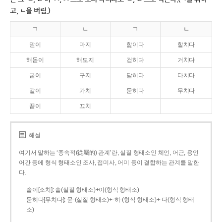
고, ㄴ을 버림.)
ㄱ
ㄴ
ㄱ
ㄴ
맏이
마지
핥이다
할치다
해돋이
해도지
걷히다
거치다
굳이
구지
닫히다
다치다
같이
가치
묻히다
무치다
끝이
끄치
해설
여기서 말하는 ‘종속적(從屬的) 관계’란, 실질 형태소인 체언, 어근, 용언
어간 등에 형식 형태소인 조사, 접미사, 어미 등이 결합하는 관계를 말한
다.
솥이[소치]: 솥(실질 형태소)+이(형식 형태소)
묻히다[무치다]: 묻­-(실질 형태소)+­-히­-(형식 형태소)+-다(형식 형태
소)