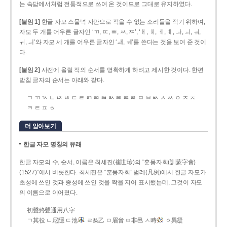
는 속담에서처럼 전통적으로 쓰여 온 것이므로 그대로 유지하였다.
[붙임 1]
한글 자모 스물넉 자만으로 적을 수 없는 소리들을 적기 위하여,
자모 두 개를 어우른 글자인 ‘ㄲ, ㄸ, ㅃ, ㅆ, ㅉ’, ‘ㅐ, ㅒ, ㅔ, ㅖ, ㅘ, ㅚ, ㅝ,
ㅟ, ㅢ’와 자모 세 개를 어우른 글자인 ‘ㅙ, ㅞ’를 쓴다는 것을 보여 준 것이
다.
[붙임 2]
사전에 올릴 적의 순서를 명확하게 하려고 제시한 것이다. 한편
받침 글자의 순서는 아래와 같다.
ㄱ ㄲ ㄳ ㄴ ㄵ ㄶ ㄷ ㄹ ㄺ ㄻ ㄼ ㄽ ㄾ ㄿ ㅀ ㅁ ㅂ ㅄ ㅅ ㅆ ㅇ ㅈ ㅊ
ㅋ ㅌ ㅍ ㅎ
더 알아보기
한글 자모 명칭의 유래
한글 자모의 수, 순서, 이름은 최세진(崔世珍)의 “훈몽자회(訓蒙字會)
(1527)”에서 비롯한다. 최세진은 “훈몽자회” 범례(凡例)에서 한글 자모가
초성에 쓰인 것과 종성에 쓰인 것을 짝을 지어 표시했는데, 그것이 자모
의 이름으로 이어졌다.
初聲終聲通用八字
ㄱ其役 ㄴ尼隱 ㄷ池
ㄹ梨乙 ㅁ眉音 ㅂ非邑 ㅅ時
ㆁ異凝