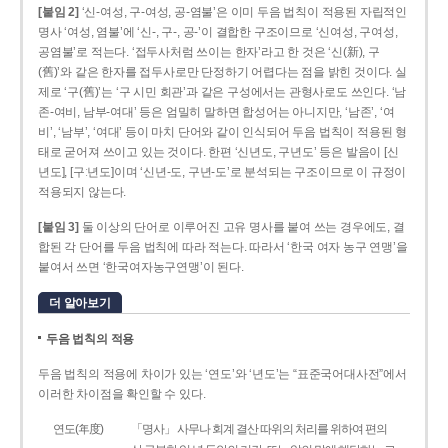
[붙임 2]
‘신-여성, 구-여성, 공-염불’은 이미 두음 법칙이 적용된 자립적인
명사 ‘여성, 염불’에 ‘신-, 구-, 공-’이 결합한 구조이므로 ‘신여성, 구여성,
공염불’로 적는다. ‘접두사처럼 쓰이는 한자’라고 한 것은 ‘신(新), 구
(舊)’와 같은 한자를 접두사로만 단정하기 어렵다는 점을 밝힌 것이다. 실
제로 ‘구(舊)’는 ‘구 시민 회관’과 같은 구성에서는 관형사로도 쓰인다. ‘남
존­-여비, 남부-­여대’ 등은 엄밀히 말하면 합성어는 아니지만, ‘남존’, ‘여
비’, ‘남부’, ‘여대’ 등이 마치 단어와 같이 인식되어 두음 법칙이 적용된 형
태로 굳어져 쓰이고 있는 것이다. 한편 ‘신년도, 구년도’ 등은 발음이 [신
년도], [구ː년도]이며 ‘신년­-도, 구년-­도’로 분석되는 구조이므로 이 규정이
적용되지 않는다.
[붙임 3]
둘 이상의 단어로 이루어진 고유 명사를 붙여 쓰는 경우에도, 결
합된 각 단어를 두음 법칙에 따라 적는다. 따라서 ‘한국 여자 농구 연맹’을
붙여서 쓰면 ‘한국여자농구연맹’이 된다.
더 알아보기
두음 법칙의 적용
두음 법칙의 적용에 차이가 있는 ‘연도’와 ‘년도’는 “표준국어대사전”에서
이러한 차이점을 확인할 수 있다.
연도(年度)
「명사」 사무나 회계 결산 따위의 처리를 위하여 편의