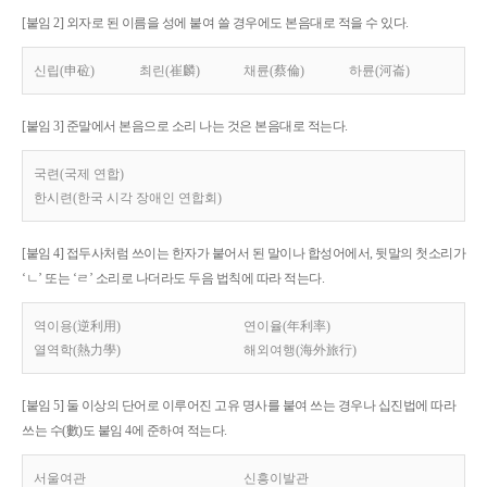
[붙임 2] 외자로 된 이름을 성에 붙여 쓸 경우에도 본음대로 적을 수 있다.
신립(申砬)
최린(崔麟)
채륜(蔡倫)
하륜(河崙)
[붙임 3] 준말에서 본음으로 소리 나는 것은 본음대로 적는다.
국련(국제 연합)
한시련(한국 시각 장애인 연합회)
[붙임 4] 접두사처럼 쓰이는 한자가 붙어서 된 말이나 합성어에서, 뒷말의 첫소리가
‘ㄴ’ 또는 ‘ㄹ’ 소리로 나더라도 두음 법칙에 따라 적는다.
역이용(逆利用)
연이율(年利率)
열역학(熱力學)
해외여행(海外旅行)
[붙임 5] 둘 이상의 단어로 이루어진 고유 명사를 붙여 쓰는 경우나 십진법에 따라
쓰는 수(數)도 붙임 4에 준하여 적는다.
서울여관
신흥이발관