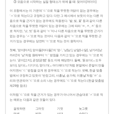
③ 모음으로 시작하는 실질 형태소가 뒤에 올 때: 젖어미[저더미]
이 조항에서는 이 가운데 ‘ㄷ’으로 적을 뚜렷한 까닭이 없는 경우에는
‘ㅅ’으로 적는다고 규정하고 있다. 다만 그 예시에서 보듯이 이는 다른 자
음으로 적을 근거가 없는 경우에도 적용된다. ‘밭, 빚, 꽃’ 등과 같이 다른
자음으로 적을 뚜렷한 까닭이 있는 경우에는 그에 따라 ‘ㅌ, ㅈ, ㅊ’ 등으
로 적지만, ‘낫, 빗’ 등과 같이 ‘ㄷ’이나 다른 자음으로 적을 뚜렷한 근거가
없는 경우는 ‘ㅅ’으로 적는 것이다. 다음과 같이 ‘ㄷ’으로 적을 뚜렷한 근
거가 있는 경우에는 당연히 ‘ㄷ’으로 적는 것이 원칙이다.
첫째, ‘맏이[마지], 맏아들[마다들]’의 ‘맏-’, ‘낟[낟ː], 낟알[나ː달], 낟가리[낟ː
까리]’의 ‘낟’처럼 원래부터 ‘ㄷ’ 받침을 가지고 있는 경우에는 ‘ㄷ’으로 적
는다. ‘곧이[고지], 곧장[곧짱]’ 등도 이에 해당한다. 둘째, ‘돋보다(←도두
보다), 딛다(←디디다), 얻다가(←어디에다가)’처럼 본말에서 준말이 만들
어지면서 ‘ㄷ’ 받침을 갖게 된 경우에도 ‘ㄷ’으로 적는다. 셋째, 한글 맞춤
법에서 규정하고 있듯이 ‘반짇고리, 사흗날, 숟가락, 이튿날’처럼 ‘ㄹ’ 소
리와 연관되어 ‘ㄷ’으로 소리 나는 경우에도 ‘ㄷ’으로 적는다.(한글 맞춤법
제29항 참조)
이처럼 ‘ㄷ’으로 적을 근거가 있는 경우가 아니어서 관습대로 ‘ㅅ’으로 적
는 예로는 다음과 같은 것들이 있다.
걸핏하면
그까짓
기껏
놋그릇
덧셈
빗장
삿대
숫접다