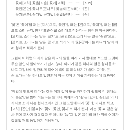
……………
꽃이[꼬치], 꽃을[꼬츨], 꽃에[꼬체]
[꼬ㅊ]
…
꽃만[꼰만], 꽃나무[꼰나무], 꽃놀이[꼰노리]
[꼰]
………
꽃과[꼳꽈], 꽃다발[꼳따발], 꽃밭[꼳빧]
[꼳]
‘꽃’은 ‘꽃이’일 때는 [꼬ㅊ]으로, ‘꽃만’일 때는 [꼰]으로, ‘꽃과’일 때는 [꼳]
으로 소리 난다. 만약 ‘표준어를 소리대로 적는다’는 원칙만 적용한다면,
[꼬치]로 소리 나는 말은 ‘꼬치’로, [꼰만]으로 소리 나는 말은 ‘꼰만’으로,
[꼳꽈]로 소리 나는 말은 ‘꼳꽈’로 적게 되어 ‘꽃[花]’이라는 하나의 말이 여
러 형태로 적히게 된다.
그런데 이처럼 의미가 같은 하나의 말을 여러 가지 형태로 적으면 그것이
무슨 말인지 알아보기가 쉽지 않다. 의미가 같은 하나의 말은 형태를 하
나로 고정하여 일관되게 적어야 의미를 파악하기가 쉽다. 즉 ‘꽃, 꼰,
꼳’보다는 ‘꽃’ 하나로 일관되게 적는 것이 의미를 파악하는 데 효과적이
다.
‘어법에 맞도록 한다’는 것은 이와 같이 뜻을 파악하기 쉽도록 각 형태소
의 본모양을 밝혀 적는다는 말이다. 이에 따라 ‘꽃’은 [꼬ㅊ], [꼰], [꼳]의 세
가지로 소리 나는 형태소이지만 그 본모양에 따라 ‘꽃’ 한 가지로 적고,
[꼬치], [꼰만], [꼳꽈]도 ‘꽃이, 꽃만, 꽃과’로 적게 된다. 이는 ‘꽃’과 같은 명
사 뒤에 조사가 결합할 때뿐 아니라 ‘늙-’과 같은 용언의 어간 뒤에 어미가
결합할 때도 동일하게 적용된다.