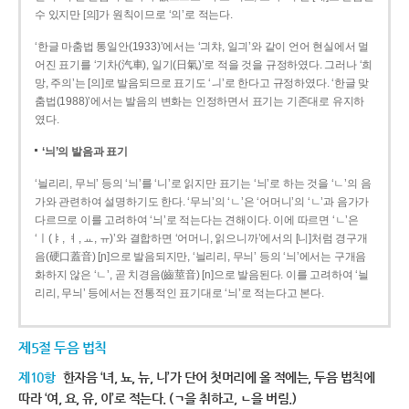
수 있지만 [의]가 원칙이므로 ‘의’로 적는다.
‘한글 마춤법 통일안(1933)’에서는 ‘긔챠, 일긔’와 같이 언어 현실에서 멀
어진 표기를 ‘기차(汽車), 일기(日氣)’로 적을 것을 규정하였다. 그러나 ‘희
망, 주의’는 [의]로 발음되므로 표기도 ‘ㅢ’로 한다고 규정하였다. ‘한글 맞
춤법(1988)’에서는 발음의 변화는 인정하면서 표기는 기존대로 유지하
였다.
‘늬’의 발음과 표기
‘늴리리, 무늬’ 등의 ‘늬’를 ‘니’로 읽지만 표기는 ‘늬’로 하는 것을 ‘ㄴ’의 음
가와 관련하여 설명하기도 한다. ‘무늬’의 ‘ㄴ’은 ‘어머니’의 ‘ㄴ’과 음가가
다르므로 이를 고려하여 ‘늬’로 적는다는 견해이다. 이에 따르면 ‘ㄴ’은
‘ㅣ(ㅑ, ㅕ, ㅛ, ㅠ)’와 결합하면 ‘어머니, 읽으니까’에서의 [니]처럼 경구개
음(硬口蓋音) [ɲ]으로 발음되지만, ‘늴리리, 무늬’ 등의 ‘늬’에서는 구개음
화하지 않은 ‘ㄴ’, 곧 치경음(齒莖音) [n]으로 발음된다. 이를 고려하여 ‘늴
리리, 무늬’ 등에서는 전통적인 표기대로 ‘늬’로 적는다고 본다.
제5절 두음 법칙
제10항
한자음 ‘녀, 뇨, 뉴, 니’가 단어 첫머리에 올 적에는, 두음 법칙에
따라 ‘여, 요, 유, 이’로 적는다. (ㄱ을 취하고, ㄴ을 버림.)