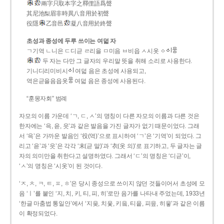
兩字只取本字之釋俚語爲聲
其尼池梨眉非時異八音用於初聲
役隱
乙音邑
凝八音用於終聲
초성과 종성에 두루 쓰이는 여덟 자
ㄱ기역 ㄴ니은 ㄷ디귿 ㄹ리을 ㅁ미음 ㅂ비읍 ㅅ시옷 ㆁ
두 자는 다만 그 글자의 우리말 뜻을 취해 소리로 사용한다.
기니디리미비시
여덟 음은 초성에 사용되고,
역은귿을음읍옷
여덟 음은 종성에 사용된다.
“훈몽자회” 범례
자모의 이름 가운데 ‘ㄱ, ㄷ, ㅅ’의 명칭이 다른 자모의 이름과 다른 것은
한자에는 ‘윽, 읃, 읏’과 같은 발음을 가진 글자가 없기 때문이었다. 그래
서 ‘윽’은 가까운 발음인 ‘役(역)’으로 표시하여 ‘ㄱ’은 ‘기역’이 되었다. 그
리고 ‘읃’과 ‘읏’은 각각 ‘末(귿 말)’과 ‘衣(옷 의)’로 표기하고, 두 글자는 글
자의 의미만을 취한다고 설명하였다. 그래서 ‘ㄷ’의 명칭은 ‘디귿’이,
‘ㅅ’의 명칭은 ‘시옷’이 된 것이다.
‘ㅈ, ㅊ, ㅋ, ㅌ, ㅍ, ㅎ’은 당시 종성으로 쓰이지 않던 것들이어서 초성에 모
음 ‘ㅣ’를 붙인 ‘지, 치, 키, 티, 피, 히’로만 음가를 나타내 주었는데, 1933년
‘한글 마춤법 통일안’에서 ‘지읒, 치읓, 키읔, 티읕, 피읖, 히읗’과 같은 이름
이 확정되었다.