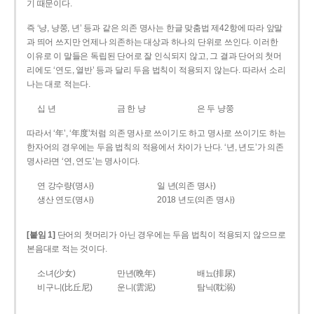
기 때문이다.
즉 ‘냥, 냥쭝, 년’ 등과 같은 의존 명사는 한글 맞춤법 제42항에 따라 앞말
과 띄어 쓰지만 언제나 의존하는 대상과 하나의 단위로 쓰인다. 이러한
이유로 이 말들은 독립된 단어로 잘 인식되지 않고, 그 결과 단어의 첫머
리에도 ‘연도, 열반’ 등과 달리 두음 법칙이 적용되지 않는다. 따라서 소리
나는 대로 적는다.
십 년
금 한 냥
은 두 냥쭝
따라서 ‘年’, ‘年度’처럼 의존 명사로 쓰이기도 하고 명사로 쓰이기도 하는
한자어의 경우에는 두음 법칙의 적용에서 차이가 난다. ‘년, 년도’가 의존
명사라면 ‘연, 연도’는 명사이다.
연 강수량(명사)
일 년(의존 명사)
생산 연도(명사)
2018 년도(의존 명사)
[붙임 1]
단어의 첫머리가 아닌 경우에는 두음 법칙이 적용되지 않으므로
본음대로 적는 것이다.
소녀(少女)
만년(晩年)
배뇨(排尿)
비구니(比丘尼)
운니(雲泥)
탐닉(耽溺)