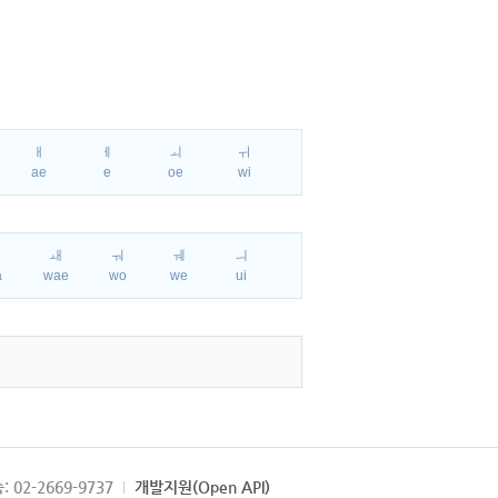
ㅐ
ㅔ
ㅚ
ㅟ
ae
e
oe
wi
ㅘ
ㅙ
ㅝ
ㅞ
ㅢ
a
wae
wo
we
ui
: 02-2669-9737
개발지원(Open API)