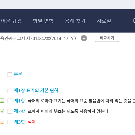
메인콘텐츠 바로가기
어문 규정
항별 연혁
용례 찾기
자료실
비교하기
체육관광부 고시 제2014-42호(2014. 12. 5.)
본문
제1장 표기의 기본 원칙
제1항
국어의 로마자 표기는 국어의 표준 발음법에 따라 적는 것을 
북
제2항
로마자 이외의 부호는 되도록 사용하지 않는다.
북
제3항
삭제
연