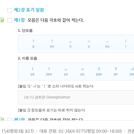
제2장 표기 일람
제1항
모음은 다음 각호와 같이 적는다.
북
1. 단모음
ㅏ
ㅓ
ㅗ
ㅜ
ㅡ
ㅣ
a
eo
o
u
eu
i
2. 이중 모음
ㅑ
ㅕ
ㅛ
ㅠ
ㅒ
ㅖ
ya
yeo
yo
yu
yae
ye
w
[붙임 1] ‘ㅢ’는 ‘ㅣ’로 소리 나더라도 ui로 적는다.
(보기) 광희문 Gwanghuimun
[붙임 2] 장모음의 표기는 따로 하지 않는다.
제2항
자음은 다음 각호와 같이 적는다.
북
1. 파열음
154(방화3동 827)
대표 전화: 02-2669-9775(평일 09:00~18:00)
전송